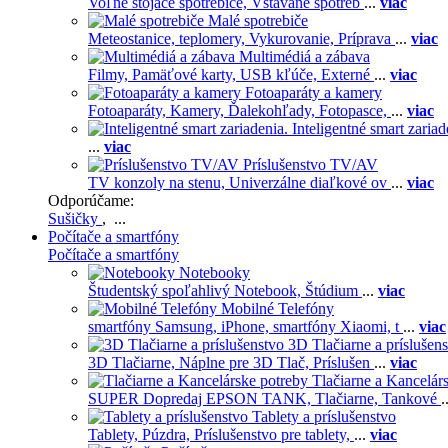
Voľne stojace spotrebiče,
Vstavané spotreb
...
viac
Malé spotrebiče
Meteostanice, teplomery,
Vykurovanie,
Príprava
...
viac
Multimédiá a zábava
Filmy,
Pamäťové karty,
USB kľúče,
Externé
...
viac
Fotoaparáty a kamery
Fotoaparáty,
Kamery,
Ďalekohľady,
Fotopasce,
...
viac
Inteligentné smart zariad
...
viac
Príslušenstvo TV/AV
TV konzoly na stenu,
Univerzálne diaľkové ov
...
viac
Odporúčame:
Sušičky
, ...
Počítače a smartfóny
Počítače a smartfóny
Notebooky
Študentský spoľahlivý Notebook,
Štúdium
...
viac
Mobilné Telefóny
smartfóny Samsung,
iPhone,
smartfóny Xiaomi,
t
...
viac
3D Tlačiarne a príslušen
3D Tlačiarne,
Náplne pre 3D Tlač,
Príslušen
...
viac
Tlačiarne a Kancelár
SUPER Dopredaj EPSON TANK,
Tlačiarne,
Tankové
.
Tablety a príslušenstvo
Tablety,
Púzdra,
Príslušenstvo pre tablety,
...
viac