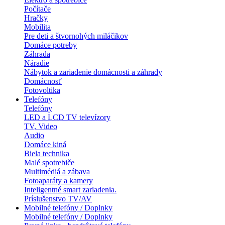
Počítače
Hračky
Mobilita
Pre deti a štvornohých miláčikov
Domáce potreby
Záhrada
Náradie
Nábytok a zariadenie domácnosti a záhrady
Domácnosť
Fotovoltika
Telefóny
Telefóny
LED a LCD TV televízory
TV, Video
Audio
Domáce kiná
Biela technika
Malé spotrebiče
Multimédiá a zábava
Fotoaparáty a kamery
Inteligentné smart zariadenia.
Príslušenstvo TV/AV
Mobilné telefóny / Doplnky
Mobilné telefóny / Doplnky