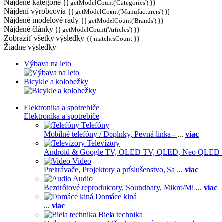
Nájdené kategórie
{{ getModelCount('Categories') }}
Nájdení výrobcovia
{{ getModelCount('Manufacturers') }}
Nájdené modelové rady
{{ getModelCount('Brands') }}
Nájdené články
{{ getModelCount('Articles') }}
Zobraziť všetky výsledky
{{ matchesCount }}
Žiadne výsledky
Výbava na leto
Bicykle a kolobežky
Elektronika a spotrebiče
Elektronika a spotrebiče
Telefóny
Mobilné telefóny / Doplnky,
Pevná linka -
...
viac
Televízory
Android & Google TV,
OLED TV,
QLED, Neo QLED
Video
Prehrávače,
Projektory a príslušenstvo,
Sa
...
viac
Audio
Bezdrôtové reproduktory,
Soundbary,
Mikro/Mi
...
viac
Domáce kiná
...
viac
Biela technika