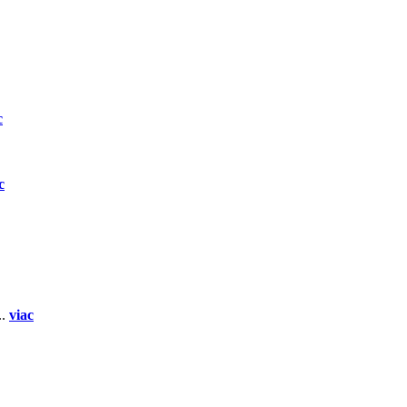
c
c
..
viac