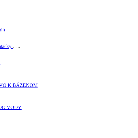
níh
ulačky
, ...
A
TVO K BÁZENOM
DO VODY