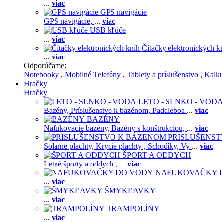
...
viac
GPS navigácie
GPS navigácie,
...
viac
USB kľúče
...
viac
Čítačky elektronických k
...
viac
Odporúčame:
Notebooky
,
Mobilné Telefóny
,
Tablety a príslušenstvo
,
Kalk
Hračky
Hračky
LETO - SLNKO - VOD
Bazény,
Príslušenstvo k bazénom,
Paddleboa
...
viac
BAZÉNY
Nafukovacie bazény,
Bazény s konštrukciou,
...
viac
PRISLUŠENS
Solárne plachty,
Krycie plachty ,
Schodíky,
Vy
...
viac
ŠPORT A ODDYCH
Letné športy a oddych ,
...
viac
NAFUKOVAČKY 
...
viac
ŠMYKĽAVKY
...
viac
TRAMPOLÍNY
...
viac