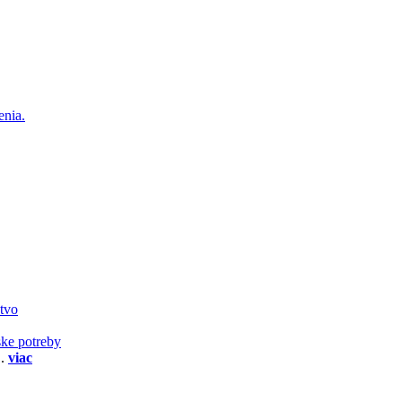
enia.
stvo
ske potreby
..
viac