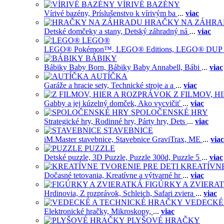
VÍRIVÉ BAZÉNY
Vírivé bazény,
Príslušenstvo k vírivým ba
...
viac
HRAČKY NA ZÁHR
Detské domčeky a stany,
Detský záhradný ná
...
viac
LEGO®
LEGO® Pokémon™,
LEGO® Editions,
LEGO® DUP
BÁBIKY
Bábiky Baby Born,
Bábiky Baby Annabell,
Bábi
...
viac
AUTÍČKA
Garáže a hracie sety,
Technické stroje a a
...
viac
Z FILMOV, 
Gabby a jej kúzelný domček,
Ako vycvičiť
...
viac
SPOLOČENSKÉ HRY
Strategické hry,
Rodinné hry,
Párty hry,
Dets
...
viac
STAVEBNICE
iM.Master stavebnice,
Stavebnice GraviTrax,
ME
...
viac
PUZZLE
Detské puzzle,
3D Puzzle,
Puzzle 300d,
Puzzle 5
...
viac
KREATÍVNE
Dočasné tetovania,
Kreatívne a výtvarné hr
...
viac
FIGÚRKY A ZVIERA
Hrdinovia,
Z rozprávok,
Schleich,
Safari zviera
...
viac
VEDECKÉ
Elektronické hračky,
Mikroskopy,
...
viac
PLYŠOVÉ HRAČKY