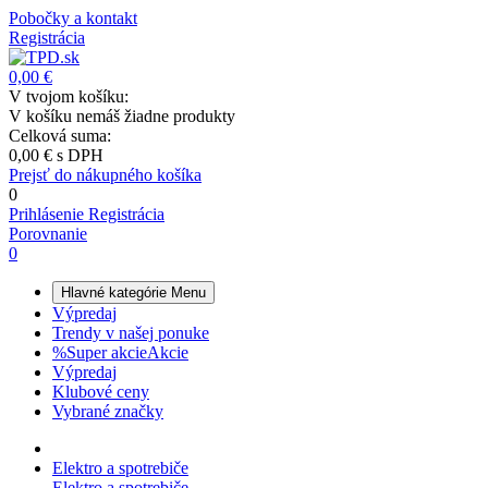
Pobočky a kontakt
Registrácia
0,00 €
V tvojom košíku:
V košíku nemáš žiadne produkty
Celková suma:
0,00 €
s DPH
Prejsť do nákupného košíka
0
Prihlásenie
Registrácia
Porovnanie
0
Hlavné kategórie
Menu
Výpredaj
Trendy v našej ponuke
%
Super akcie
Akcie
Výpredaj
Klubové ceny
Vybrané značky
Elektro a spotrebiče
Elektro a spotrebiče