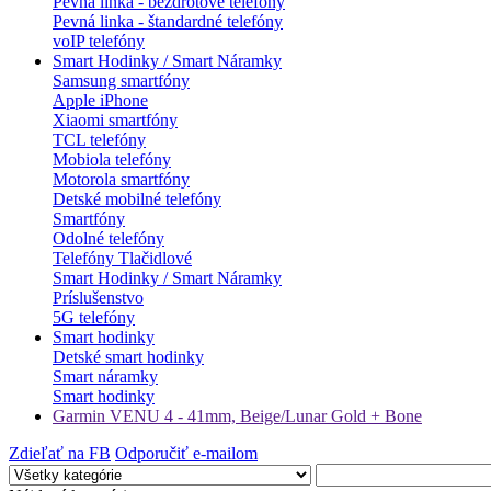
Pevná linka - bezdrôtové telefóny
Pevná linka - štandardné telefóny
voIP telefóny
Smart Hodinky / Smart Náramky
Samsung smartfóny
Apple iPhone
Xiaomi smartfóny
TCL telefóny
Mobiola telefóny
Motorola smartfóny
Detské mobilné telefóny
Smartfóny
Odolné telefóny
Telefóny Tlačidlové
Smart Hodinky / Smart Náramky
Príslušenstvo
5G telefóny
Smart hodinky
Detské smart hodinky
Smart náramky
Smart hodinky
Garmin VENU 4 - 41mm, Beige/Lunar Gold + Bone
Zdieľať na FB
Odporučiť e-mailom