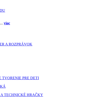
ADU
...
viac
HIER A ROZPRÁVOK
 TVORENIE PRE DETI
TKÁ
 A TECHNICKÉ HRAČKY