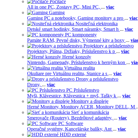
Počítače
All in one PC,
Zostavy PC,
Mini PC,
...
viac
Gaming
Gaming PC a notebooky,
Gaming monitory a pro
...
viac
Nositeľná elektronika
Detské smart hodinky,
Smart náramky,
Smart h
...
viac
PC komponenty
Pamäte RAM,
Pevné disky,
Výmenné kity a boxy
...
via
Projektory a príslušenstvo
Projektory,
Plátna,
Držiaky,
Príslušenstvo k p
...
viac
Herné konzoly
Nintendo,
Gamepady,
Príslušenstvo k herným kon
...
via
Virtuálna realita
Okuliare pre Virtuálnu realitu,
Stanice a s
...
viac
Drony a príslušenstvo
Drony,
...
viac
PC Príslušenstvo
Myši,
Klávesnice,
Klávesnica + myš,
Tašky k
...
viac
Monitory a displeje
Herné Monitory,
Monitory ACER,
Monitory DELL,
M
.
Sieť a komunikácia
Smerovače (Routery),
Bezdrôtové adaptéry,
...
viac
PC Software
Operačné systémy,
Kancelárske balíky,
Ant
...
viac
HDD externé