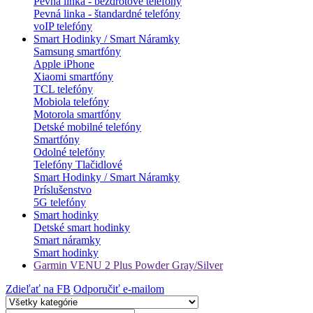
Pevná linka - bezdrôtové telefóny
Pevná linka - štandardné telefóny
voIP telefóny
Smart Hodinky / Smart Náramky
Samsung smartfóny
Apple iPhone
Xiaomi smartfóny
TCL telefóny
Mobiola telefóny
Motorola smartfóny
Detské mobilné telefóny
Smartfóny
Odolné telefóny
Telefóny Tlačidlové
Smart Hodinky / Smart Náramky
Príslušenstvo
5G telefóny
Smart hodinky
Detské smart hodinky
Smart náramky
Smart hodinky
Garmin VENU 2 Plus Powder Gray/Silver
Zdieľať na FB
Odporučiť e-mailom