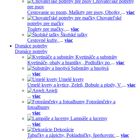
Chovateľské potreby
pre psov
Cestovanie so psom,
Maškrty pre psov,
Obojky
...
viac
Chovateľské
potreby pre mačky
Toalety pre mačky,
...
viac
Školské tašky
Cestovné kufre,
...
viac
Domáce potreby
Domáce potreby
Kvetináče a substráty
Kvetináče, obaly a hrantíky ,
Podložky po
...
viac
Substráty a hnojivá
...
viac
Umelé kvety
Umelé kvety a kytice,
Zeleň,
Bobule a plody,
V
...
viac
Anjeli
...
viac
Fotorámčeky a
fotoalbumy
...
viac
Lampáše a lucerny
...
viac
Dekorácie
Tabuľky a zápichy,
Pokladničky, šperkovnic
...
viac