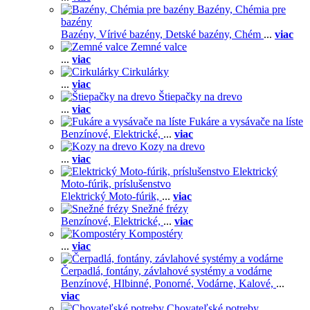
Bazény, Chémia pre
bazény
Bazény,
Vírivé bazény,
Detské bazény,
Chém
...
viac
Zemné valce
...
viac
Cirkulárky
...
viac
Štiepačky na drevo
...
viac
Fukáre a vysávače na líste
Benzínové,
Elektrické,
...
viac
Kozy na drevo
...
viac
Elektrický
Moto-fúrik, príslušenstvo
Elektrický Moto-fúrik,
...
viac
Snežné frézy
Benzínové,
Elektrické,
...
viac
Kompostéry
...
viac
Čerpadlá, fontány, závlahové systémy a vodárne
Benzínové,
Hlbinné,
Ponorné,
Vodárne,
Kalové,
...
viac
Chovateľské potreby