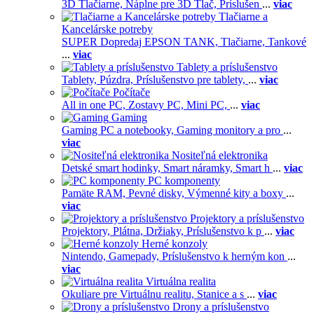
3D Tlačiarne,
Náplne pre 3D Tlač,
Príslušen
...
viac
Tlačiarne a
Kancelárske potreby
SUPER Dopredaj EPSON TANK,
Tlačiarne,
Tankové
...
viac
Tablety a príslušenstvo
Tablety,
Púzdra,
Príslušenstvo pre tablety,
...
viac
Počítače
All in one PC,
Zostavy PC,
Mini PC,
...
viac
Gaming
Gaming PC a notebooky,
Gaming monitory a pro
...
viac
Nositeľná elektronika
Detské smart hodinky,
Smart náramky,
Smart h
...
viac
PC komponenty
Pamäte RAM,
Pevné disky,
Výmenné kity a boxy
...
viac
Projektory a príslušenstvo
Projektory,
Plátna,
Držiaky,
Príslušenstvo k p
...
viac
Herné konzoly
Nintendo,
Gamepady,
Príslušenstvo k herným kon
...
viac
Virtuálna realita
Okuliare pre Virtuálnu realitu,
Stanice a s
...
viac
Drony a príslušenstvo