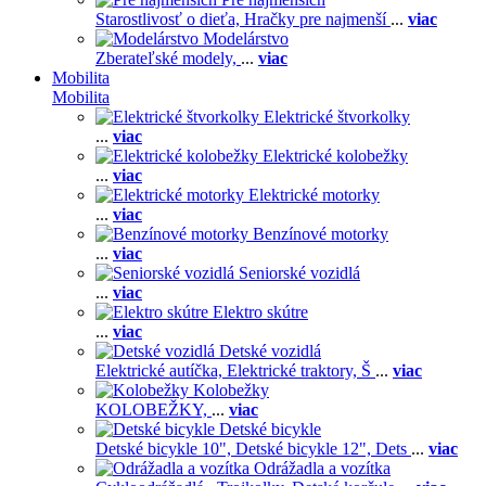
Starostlivosť o dieťa,
Hračky pre najmenší
...
viac
Modelárstvo
Zberateľské modely,
...
viac
Mobilita
Mobilita
Elektrické štvorkolky
...
viac
Elektrické kolobežky
...
viac
Elektrické motorky
...
viac
Benzínové motorky
...
viac
Seniorské vozidlá
...
viac
Elektro skútre
...
viac
Detské vozidlá
Elektrické autíčka,
Elektrické traktory,
Š
...
viac
Kolobežky
KOLOBEŽKY,
...
viac
Detské bicykle
Detské bicykle 10",
Detské bicykle 12",
Dets
...
viac
Odrážadla a vozítka