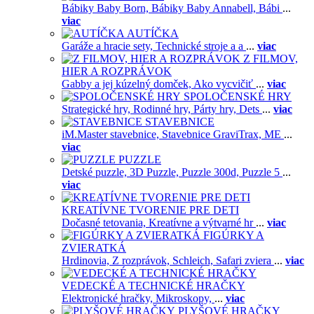
Bábiky Baby Born,
Bábiky Baby Annabell,
Bábi
...
viac
AUTÍČKA
Garáže a hracie sety,
Technické stroje a a
...
viac
Z FILMOV,
HIER A ROZPRÁVOK
Gabby a jej kúzelný domček,
Ako vycvičiť
...
viac
SPOLOČENSKÉ HRY
Strategické hry,
Rodinné hry,
Párty hry,
Dets
...
viac
STAVEBNICE
iM.Master stavebnice,
Stavebnice GraviTrax,
ME
...
viac
PUZZLE
Detské puzzle,
3D Puzzle,
Puzzle 300d,
Puzzle 5
...
viac
KREATÍVNE TVORENIE PRE DETI
Dočasné tetovania,
Kreatívne a výtvarné hr
...
viac
FIGÚRKY A
ZVIERATKÁ
Hrdinovia,
Z rozprávok,
Schleich,
Safari zviera
...
viac
VEDECKÉ A TECHNICKÉ HRAČKY
Elektronické hračky,
Mikroskopy,
...
viac
PLYŠOVÉ HRAČKY