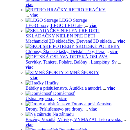
viac
RETRO HRAČKY
...
viac
LEGO Storage
LEGO boxy,
LEGO LED Lite,
...
viac
SKLADAČKY NIELEN PRE DETI
Mechanické 3D skladačky,
Drevené 3D sklada
...
viac
ŠKOLSKÉ POTREBY
Glóbusy,
Školské tašky,
Detské tašky,
Pera
...
viac
DETSKÁ OSLAVA
Servítky,
Taniere,
Poháre,
Balóny ,
Lampióny,
Sv
...
viac
ZIMNÉ ŠPORTY
...
viac
Hračky
Bábiky a príslušenstvo,
Autíčka a autodrá
...
viac
Domácnosť
Ústna hygiena,
...
viac
Drony a príslušenstvo
Drony,
Príslušenstvo pre drony,
...
viac
Na záhradu
Bazény,
Vozidlá,
Vírivky,
VYMAZAT Leto a voda,
...
viac
Pre najmenších