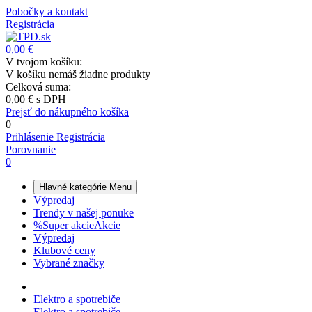
Pobočky a kontakt
Registrácia
0,00 €
V tvojom košíku:
V košíku nemáš žiadne produkty
Celková suma:
0,00 €
s DPH
Prejsť do nákupného košíka
0
Prihlásenie
Registrácia
Porovnanie
0
Hlavné kategórie
Menu
Výpredaj
Trendy v našej ponuke
%
Super akcie
Akcie
Výpredaj
Klubové ceny
Vybrané značky
Elektro a spotrebiče
Elektro a spotrebiče