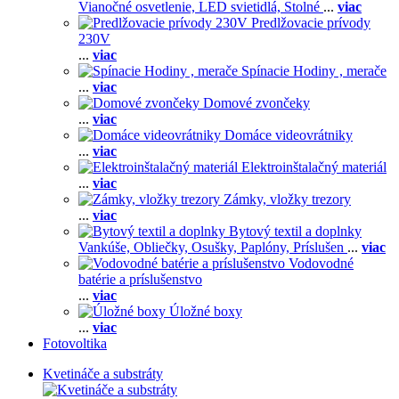
Vianočné osvetlenie,
LED svietidlá,
Stolné
...
viac
Predlžovacie prívody
230V
...
viac
Spínacie Hodiny , merače
...
viac
Domové zvončeky
...
viac
Domáce videovrátniky
...
viac
Elektroinštalačný materiál
...
viac
Zámky, vložky trezory
...
viac
Bytový textil a doplnky
Vankúše,
Obliečky,
Osušky,
Paplóny,
Príslušen
...
viac
Vodovodné
batérie a príslušenstvo
...
viac
Úložné boxy
...
viac
Fotovoltika
Kvetináče a substráty