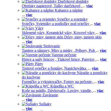
Darčekové doplnky
Obrúsky papierové,
Tašky darčekové,
...
viac
Kahance a náplne
...
viac
Sviečky a svietniky
Sviečky,
Svietníky a podložky pod sviečky
...
viac
Vázy
Sklenené vázy,
Keramické vázy,
Kovové vázy
...
viac
Dózy, misy, taniere sklo
...
viac
Stolovanie
Taniere a súpravy,
Misy a misky ,
Príbory,
Poh
...
viac
Varenie,pečenie
Hrnce a sady hrncov ,
Tlakové hrnce,
Panvice,
...
viac
Párty
Tortové sviečky a fontány,
Napichovátka,
...
viac
Náradie a pomôcky
do kuchyne
Formičky a vykrajovačky,
Formy na pečenie,
...
viac
Kúpelňa a WC
Koše na prádlo,
Dávkovače,
Lavóry, vandle,
...
viac
Zaváranie
...
viac
Sušiaky
...
viac