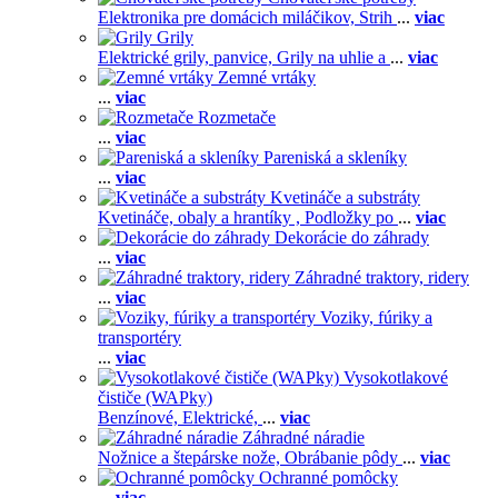
Elektronika pre domácich miláčikov,
Strih
...
viac
Grily
Elektrické grily, panvice,
Grily na uhlie a
...
viac
Zemné vrtáky
...
viac
Rozmetače
...
viac
Pareniská a skleníky
...
viac
Kvetináče a substráty
Kvetináče, obaly a hrantíky ,
Podložky po
...
viac
Dekorácie do záhrady
...
viac
Záhradné traktory, ridery
...
viac
Voziky, fúriky a
transportéry
...
viac
Vysokotlakové
čističe (WAPky)
Benzínové,
Elektrické,
...
viac
Záhradné náradie
Nožnice a štepárske nože,
Obrábanie pôdy
...
viac
Ochranné pomôcky
...
viac