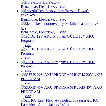
Kultivátory
Benzínové,
Elektrické,
...
viac
Prevzdušňovače
trávnikov
Benzínové,
Elektrické,
...
viac
Elektrické a motorové
píly
Benzínové,
Elektrické,
...
viac
GÜDE 12V AKU
Program
...
viac
GÜDE 18V AKU
Program
...
viac
GÜDE 20V AKU
Program
...
viac
RURIS 20V AKU
PROGRAM
...
viac
RURIS 40V AKU
PROGRAM
...
viac
AL-KO
Easy Flex -Akumulátorová séria