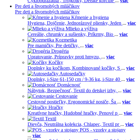
Cykloodrážadlá ,
Trojkolky,
Detské korčule
...
viac
Pre deti a štvornohých miláčikov
Pre deti a štvornohých miláčikov
Kŕmenie a hygiena
Hygiena,
Dojčenie,
Jednorázové plienky,
Jeden
...
viac
Mlieko a výživa
Cereálie, chrumky a sušienky,
Príkrmy,
Bio
...
viac
Kozmetika
Pre mamičky,
Pre detičky,
...
viac
Drogéria
Upratovanie,
Prípravky proti hmyzu,
...
viac
Kočíky
Doplnky ku kočíkom,
Kombinované kočíky,
S
...
viac
Autosedačky
Doplnky,
i-Size 61-150 cm / 9-36 kg,
i-Size 40
...
viac
Domácnosť
Nábytok,
Bezpečnosť,
Textil do detskej izby,
...
viac
Cestovanie
Cestovné postieľky,
Ergonomické nosiče,
Ša
...
viac
Hračky
Kreatívne hračky,
Hudobné hračky,
Penové p
...
viac
Textil
Dievča,
Neutrálna kolekcia,
Chlapec,
Textil pr
...
viac
POS - vzorky a stojany
...
viac