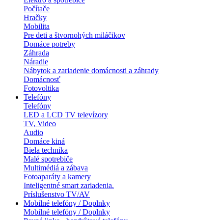
Počítače
Hračky
Mobilita
Pre deti a štvornohých miláčikov
Domáce potreby
Záhrada
Náradie
Nábytok a zariadenie domácnosti a záhrady
Domácnosť
Fotovoltika
Telefóny
Telefóny
LED a LCD TV televízory
TV, Video
Audio
Domáce kiná
Biela technika
Malé spotrebiče
Multimédiá a zábava
Fotoaparáty a kamery
Inteligentné smart zariadenia.
Príslušenstvo TV/AV
Mobilné telefóny / Doplnky
Mobilné telefóny / Doplnky