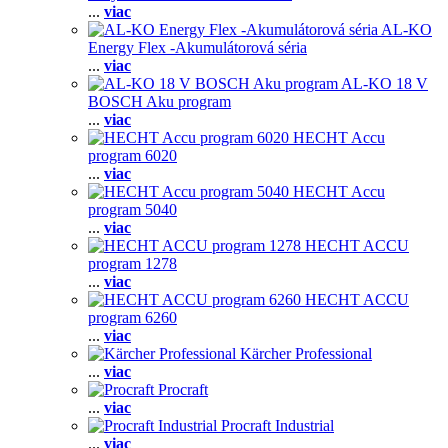
...
viac
AL-KO
Energy Flex -Akumulátorová séria
...
viac
AL-KO 18 V
BOSCH Aku program
...
viac
HECHT Accu
program 6020
...
viac
HECHT Accu
program 5040
...
viac
HECHT ACCU
program 1278
...
viac
HECHT ACCU
program 6260
...
viac
Kärcher Professional
...
viac
Procraft
...
viac
Procraft Industrial
...
viac