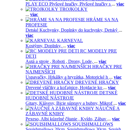
PLAY ECO Plyšové hračky,
Plyšové hračky s
...
viac
TROJKOLKY
...
viac
HRÁME SA NA
PROFESIE
Detské Kuchynky,
Doplnky do kuchynky,
Detský
...
viac
KARNEVAL
Kostýmy,
Doplnky,
...
viac
RC MODELY PRE
DETI
Autá a stroje ,
Roboti ,
Drony,
Lode,
...
viac
HRAČKY PRE
NAJMENŠÍCH
Uspavačky,
Hrkálky a hryzátka,
Motorické h
...
viac
DREVENÉ HRAČKY
Drevené vláčiky a koľajnice,
Hojdacie ko
...
viac
DETSKÉ
HUDOBNÉ NÁSTROJE
Gitary,
Klávesy,
Bicie súpravy a bubny,
Mikrof
...
viac
NÁUČNÉ A
ZÁBAVNÉ KNIHY
Pexeso,
Albi kúzelné čítanie ,
Kvído,
Zábav
...
viac
SQUISHMALLOWS
Squishmallows 20cm,
Squishmallows 30cm,
Squish
...