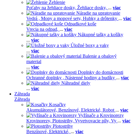
Žehlenie
Poťahy na žehliace dosky,
Žehliace dosky,
...
viac
Náradie na upratovanie
Vedrá ,
Mopy a mopové sety,
Hubky a drôtenky
...
viac
Odpadkové koše
Vrecia na odpad,
...
viac
Nákupné tašky a košíky
...
viac
Úložné boxy a vaky
...
viac
Balenie a obalový
material
...
viac
Doplnky do domácnosti
Ochranné doplnky ,
Nástenné hodiny a budíky
...
viac
Náhradné diely
...
viac
Záhrada
Záhrada
Kosačky
Akumulátorové,
Benzínové,
Elektrické,
Robot
...
viac
Vyžínače a Krovinorezy
Krovinorezy,
Plotostrihy,
Vyvetvovacie píly,
Vy
...
viac
Plotostrihy
Benzínové,
Elektrické,
...
viac