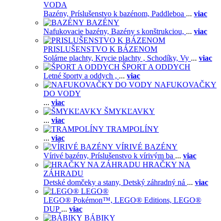
VODA
Bazény,
Príslušenstvo k bazénom,
Paddleboa
...
viac
BAZÉNY
Nafukovacie bazény,
Bazény s konštrukciou,
...
viac
PRISLUŠENSTVO K BÁZENOM
Solárne plachty,
Krycie plachty ,
Schodíky,
Vy
...
viac
ŠPORT A ODDYCH
Letné športy a oddych ,
...
viac
NAFUKOVAČKY
DO VODY
...
viac
ŠMYKĽAVKY
...
viac
TRAMPOLÍNY
...
viac
VÍRIVÉ BAZÉNY
Vírivé bazény,
Príslušenstvo k vírivým ba
...
viac
HRAČKY NA
ZÁHRADU
Detské domčeky a stany,
Detský záhradný ná
...
viac
LEGO®
LEGO® Pokémon™,
LEGO® Editions,
LEGO®
DUP
...
viac
BÁBIKY