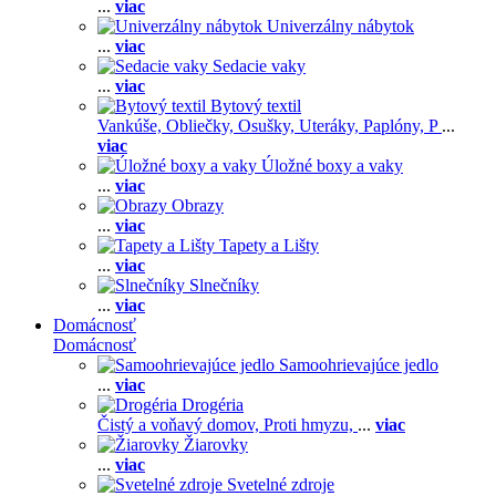
...
viac
Univerzálny nábytok
...
viac
Sedacie vaky
...
viac
Bytový textil
Vankúše,
Obliečky,
Osušky,
Uteráky,
Paplóny,
P
...
viac
Úložné boxy a vaky
...
viac
Obrazy
...
viac
Tapety a Lišty
...
viac
Slnečníky
...
viac
Domácnosť
Domácnosť
Samoohrievajúce jedlo
...
viac
Drogéria
Čistý a voňavý domov,
Proti hmyzu,
...
viac
Žiarovky
...
viac
Svetelné zdroje