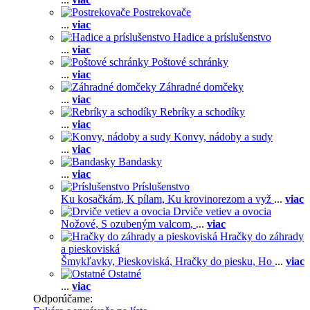
Postrekovače
...
viac
Hadice a príslušenstvo
...
viac
Poštové schránky
...
viac
Záhradné domčeky
...
viac
Rebríky a schodíky
...
viac
Konvy, nádoby a sudy
...
viac
Bandasky
...
viac
Príslušenstvo
Ku kosačkám,
K pílam,
Ku krovinorezom a vyž
...
viac
Drviče vetiev a ovocia
Nožové,
S ozubeným valcom,
...
viac
Hračky do záhrady
a pieskoviská
Šmykľavky,
Pieskoviská,
Hračky do piesku,
Ho
...
viac
Ostatné
...
viac
Odporúčame: