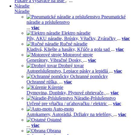
Fukáre a vysávače na líste
, ...
Náradie
Náradie
Pneumatické
náradie a príslušenstvo
...
viac
Elektro náradie
Píly,
AKU náradie,
Brúsky,
Vŕtačky,
Zváračky
...
viac
Ručné náradie
Kladivá,
Kliešte a hasáky,
Kľúče a gola sad
...
viac
Motorové stroje
Generátory,
Vibračné Dosky,
...
viac
Drobný tovar
Autopríslušenstvo,
Lepiace pásky a lepidlá
...
viac
Ochranné pomôcky
Ochranné rúška,
...
viac
Kúrenie
Dymovina,
Doplnky,
Plynové ohrievače,
...
viac
Náradie-Príslušenstvo
Určené pre vŕtačku / uťahovačku / elektric
...
viac
Auto-moto
Autokamery,
Autorádiá,
Držiaky na telefóny,
...
viac
Ostatné
...
viac
Obrana