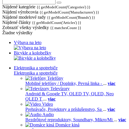
Nájdené kategórie
{{ getModelCount('Categories') }}
Nájdení výrobcovia
{{ getModelCount('Manufacturers') }}
Nájdené modelové rady
{{ getModelCount('Brands') }}
Nájdené články
{{ getModelCount('Articles') }}
Zobraziť všetky výsledky
{{ matchesCount }}
Žiadne výsledky
Výbava na leto
Bicykle a kolobežky
Elektronika a spotrebiče
Elektronika a spotrebiče
Telefóny
Mobilné telefóny / Doplnky,
Pevná linka -
...
viac
Televízory
Android & Google TV,
OLED TV,
QLED, Neo
QLED T
...
viac
Video
Prehrávače,
Projektory a príslušenstvo,
Sa
...
viac
Audio
Bezdrôtové reproduktory,
Soundbary,
Mikro/Mi
...
viac
Domáce kiná