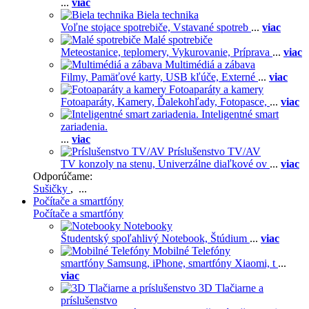
...
viac
Biela technika
Voľne stojace spotrebiče,
Vstavané spotreb
...
viac
Malé spotrebiče
Meteostanice, teplomery,
Vykurovanie,
Príprava
...
viac
Multimédiá a zábava
Filmy,
Pamäťové karty,
USB kľúče,
Externé
...
viac
Fotoaparáty a kamery
Fotoaparáty,
Kamery,
Ďalekohľady,
Fotopasce,
...
viac
Inteligentné smart
zariadenia.
...
viac
Príslušenstvo TV/AV
TV konzoly na stenu,
Univerzálne diaľkové ov
...
viac
Odporúčame:
Sušičky
, ...
Počítače a smartfóny
Počítače a smartfóny
Notebooky
Študentský spoľahlivý Notebook,
Štúdium
...
viac
Mobilné Telefóny
smartfóny Samsung,
iPhone,
smartfóny Xiaomi,
t
...
viac
3D Tlačiarne a
príslušenstvo