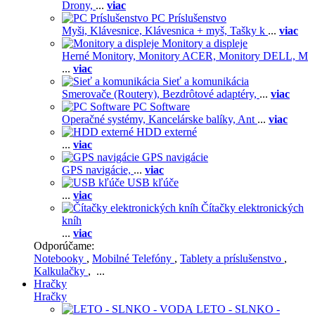
Drony,
...
viac
PC Príslušenstvo
Myši,
Klávesnice,
Klávesnica + myš,
Tašky k
...
viac
Monitory a displeje
Herné Monitory,
Monitory ACER,
Monitory DELL,
M
...
viac
Sieť a komunikácia
Smerovače (Routery),
Bezdrôtové adaptéry,
...
viac
PC Software
Operačné systémy,
Kancelárske balíky,
Ant
...
viac
HDD externé
...
viac
GPS navigácie
GPS navigácie,
...
viac
USB kľúče
...
viac
Čítačky elektronických
kníh
...
viac
Odporúčame:
Notebooky
,
Mobilné Telefóny
,
Tablety a príslušenstvo
,
Kalkulačky
, ...
Hračky
Hračky
LETO - SLNKO -