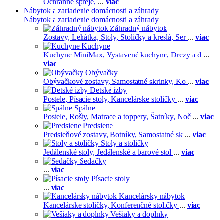
Ochranné spreje,
...
viac
Nábytok a zariadenie domácnosti a záhrady
Nábytok a zariadenie domácnosti a záhrady
Záhradný nábytok
Zostavy,
Lehátka,
Stoly,
Stoličky a kreslá,
Ser
...
viac
Kuchyne
Kuchyne MiniMax,
Vystavené kuchyne,
Drezy a d
...
viac
Obývačky
Obývačkové zostavy,
Samostatné skrinky,
Ko
...
viac
Detské izby
Postele,
Písacie stoly,
Kancelárske stoličky
...
viac
Spálne
Postele,
Rošty,
Matrace a toppery,
Šatníky,
Noč
...
viac
Predsiene
Predsieňové zostavy,
Botníky,
Samostatné sk
...
viac
Stoly a stoličky
Jedálenské stoly,
Jedálenské a barové stol
...
viac
Sedačky
...
viac
Písacie stoly
...
viac
Kancelársky nábytok
Kancelárske stoličky,
Konferenčné stoličky
...
viac
Vešiaky a doplnky