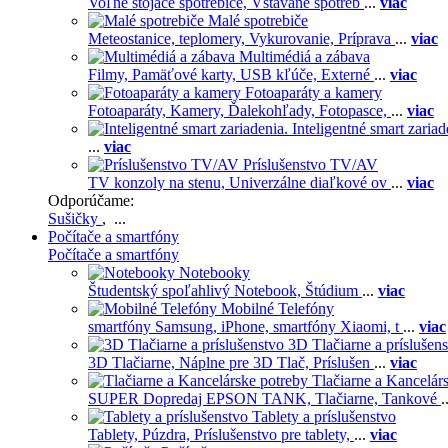
Voľne stojace spotrebiče,
Vstavané spotreb
...
viac
Malé spotrebiče
Meteostanice, teplomery,
Vykurovanie,
Príprava
...
viac
Multimédiá a zábava
Filmy,
Pamäťové karty,
USB kľúče,
Externé
...
viac
Fotoaparáty a kamery
Fotoaparáty,
Kamery,
Ďalekohľady,
Fotopasce,
...
viac
Inteligentné smart zariad
...
viac
Príslušenstvo TV/AV
TV konzoly na stenu,
Univerzálne diaľkové ov
...
viac
Odporúčame:
Sušičky
, ...
Počítače a smartfóny
Počítače a smartfóny
Notebooky
Študentský spoľahlivý Notebook,
Štúdium
...
viac
Mobilné Telefóny
smartfóny Samsung,
iPhone,
smartfóny Xiaomi,
t
...
viac
3D Tlačiarne a príslušen
3D Tlačiarne,
Náplne pre 3D Tlač,
Príslušen
...
viac
Tlačiarne a Kancelár
SUPER Dopredaj EPSON TANK,
Tlačiarne,
Tankové
.
Tablety a príslušenstvo
Tablety,
Púzdra,
Príslušenstvo pre tablety,
...
viac