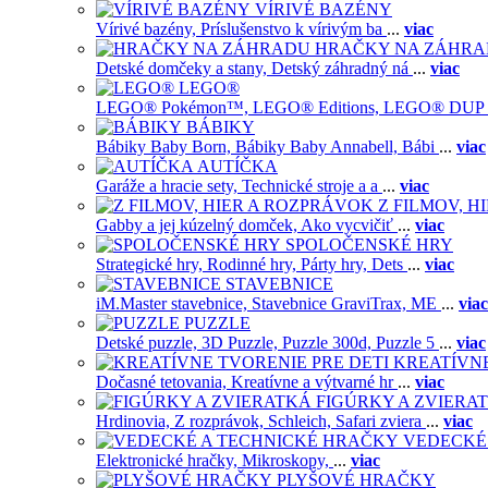
VÍRIVÉ BAZÉNY
Vírivé bazény,
Príslušenstvo k vírivým ba
...
viac
HRAČKY NA ZÁHR
Detské domčeky a stany,
Detský záhradný ná
...
viac
LEGO®
LEGO® Pokémon™,
LEGO® Editions,
LEGO® DUP
BÁBIKY
Bábiky Baby Born,
Bábiky Baby Annabell,
Bábi
...
viac
AUTÍČKA
Garáže a hracie sety,
Technické stroje a a
...
viac
Z FILMOV, 
Gabby a jej kúzelný domček,
Ako vycvičiť
...
viac
SPOLOČENSKÉ HRY
Strategické hry,
Rodinné hry,
Párty hry,
Dets
...
viac
STAVEBNICE
iM.Master stavebnice,
Stavebnice GraviTrax,
ME
...
viac
PUZZLE
Detské puzzle,
3D Puzzle,
Puzzle 300d,
Puzzle 5
...
viac
KREATÍVNE
Dočasné tetovania,
Kreatívne a výtvarné hr
...
viac
FIGÚRKY A ZVIERA
Hrdinovia,
Z rozprávok,
Schleich,
Safari zviera
...
viac
VEDECKÉ
Elektronické hračky,
Mikroskopy,
...
viac
PLYŠOVÉ HRAČKY