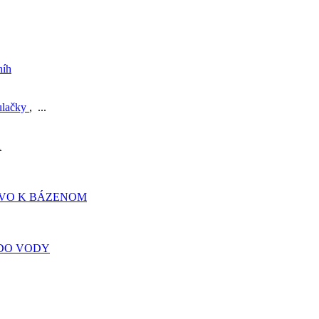
níh
ulačky
, ...
A
TVO K BÁZENOM
DO VODY