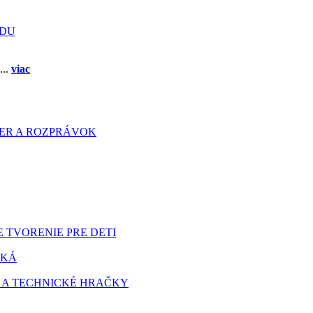
ADU
...
viac
HIER A ROZPRÁVOK
 TVORENIE PRE DETI
TKÁ
 A TECHNICKÉ HRAČKY