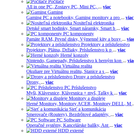
Počítače
All in one PC,
Zostavy PC,
Mini PC,
...
viac
Gaming
Gaming PC a notebooky,
Gaming monitory a pro
...
viac
Nositeľná elektronika
Detské smart hodinky,
Smart náramky,
Smart h
...
viac
PC komponenty
Pamäte RAM,
Pevné disky,
Výmenné kity a boxy
...
via
Projektory a príslušenstvo
Projektory,
Plátna,
Držiaky,
Príslušenstvo k p
...
viac
Herné konzoly
Nintendo,
Gamepady,
Príslušenstvo k herným kon
...
via
Virtuálna realita
Okuliare pre Virtuálnu realitu,
Stanice a s
...
viac
Drony a príslušenstvo
Drony,
...
viac
PC Príslušenstvo
Myši,
Klávesnice,
Klávesnica + myš,
Tašky k
...
viac
Monitory a displeje
Herné Monitory,
Monitory ACER,
Monitory DELL,
M
.
Sieť a komunikácia
Smerovače (Routery),
Bezdrôtové adaptéry,
...
viac
PC Software
Operačné systémy,
Kancelárske balíky,
Ant
...
viac
HDD externé