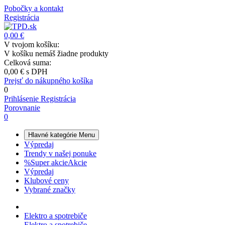
Pobočky a kontakt
Registrácia
0,00 €
V tvojom košíku:
V košíku nemáš žiadne produkty
Celková suma:
0,00 €
s DPH
Prejsť do nákupného košíka
0
Prihlásenie
Registrácia
Porovnanie
0
Hlavné kategórie
Menu
Výpredaj
Trendy v našej ponuke
%
Super akcie
Akcie
Výpredaj
Klubové ceny
Vybrané značky
Elektro a spotrebiče
Elektro a spotrebiče