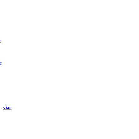
c
c
..
viac