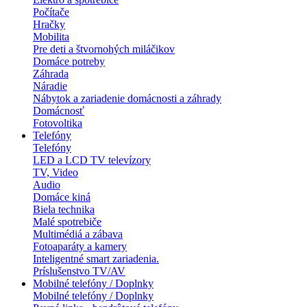
Počítače
Hračky
Mobilita
Pre deti a štvornohých miláčikov
Domáce potreby
Záhrada
Náradie
Nábytok a zariadenie domácnosti a záhrady
Domácnosť
Fotovoltika
Telefóny
Telefóny
LED a LCD TV televízory
TV, Video
Audio
Domáce kiná
Biela technika
Malé spotrebiče
Multimédiá a zábava
Fotoaparáty a kamery
Inteligentné smart zariadenia.
Príslušenstvo TV/AV
Mobilné telefóny / Doplnky
Mobilné telefóny / Doplnky