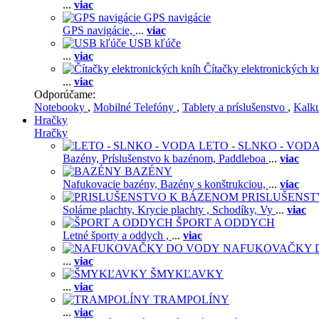
...
viac
GPS navigácie
GPS navigácie,
...
viac
USB kľúče
...
viac
Čítačky elektronických k
...
viac
Odporúčame:
Notebooky
,
Mobilné Telefóny
,
Tablety a príslušenstvo
,
Kalk
Hračky
Hračky
LETO - SLNKO - VOD
Bazény,
Príslušenstvo k bazénom,
Paddleboa
...
viac
BAZÉNY
Nafukovacie bazény,
Bazény s konštrukciou,
...
viac
PRISLUŠENS
Solárne plachty,
Krycie plachty ,
Schodíky,
Vy
...
viac
ŠPORT A ODDYCH
Letné športy a oddych ,
...
viac
NAFUKOVAČKY 
...
viac
ŠMYKĽAVKY
...
viac
TRAMPOLÍNY
...
viac