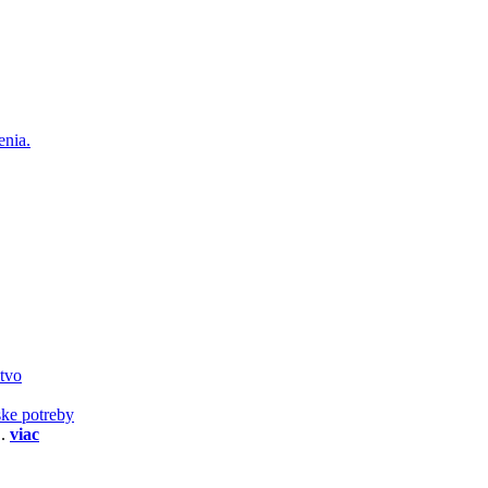
enia.
stvo
ske potreby
..
viac