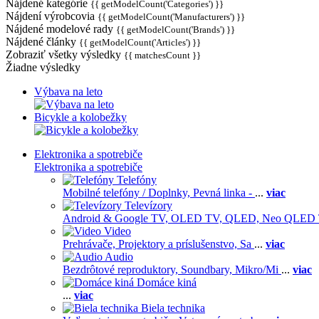
Nájdené kategórie
{{ getModelCount('Categories') }}
Nájdení výrobcovia
{{ getModelCount('Manufacturers') }}
Nájdené modelové rady
{{ getModelCount('Brands') }}
Nájdené články
{{ getModelCount('Articles') }}
Zobraziť všetky výsledky
{{ matchesCount }}
Žiadne výsledky
Výbava na leto
Bicykle a kolobežky
Elektronika a spotrebiče
Elektronika a spotrebiče
Telefóny
Mobilné telefóny / Doplnky,
Pevná linka -
...
viac
Televízory
Android & Google TV,
OLED TV,
QLED, Neo QLED
Video
Prehrávače,
Projektory a príslušenstvo,
Sa
...
viac
Audio
Bezdrôtové reproduktory,
Soundbary,
Mikro/Mi
...
viac
Domáce kiná
...
viac
Biela technika