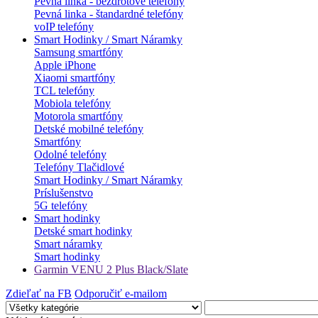
Pevná linka - bezdrôtové telefóny
Pevná linka - štandardné telefóny
voIP telefóny
Smart Hodinky / Smart Náramky
Samsung smartfóny
Apple iPhone
Xiaomi smartfóny
TCL telefóny
Mobiola telefóny
Motorola smartfóny
Detské mobilné telefóny
Smartfóny
Odolné telefóny
Telefóny Tlačidlové
Smart Hodinky / Smart Náramky
Príslušenstvo
5G telefóny
Smart hodinky
Detské smart hodinky
Smart náramky
Smart hodinky
Garmin VENU 2 Plus Black/Slate
Zdieľať na FB
Odporučiť e-mailom