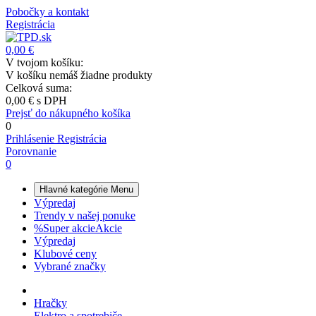
Pobočky a kontakt
Registrácia
0,00 €
V tvojom košíku:
V košíku nemáš žiadne produkty
Celková suma:
0,00 €
s DPH
Prejsť do nákupného košíka
0
Prihlásenie
Registrácia
Porovnanie
0
Hlavné kategórie
Menu
Výpredaj
Trendy v našej ponuke
%
Super akcie
Akcie
Výpredaj
Klubové ceny
Vybrané značky
Hračky
Elektro a spotrebiče