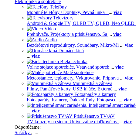
Elektronika a spotrebiče
Telefóny
Mobilné telefóny / Doplnky,
Pevná linka -
...
viac
Televízory
Android & Google TV,
OLED TV,
QLED, Neo QLED
Video
Prehrávače,
Projektory a príslušenstvo,
Sa
...
viac
Audio
Bezdrôtové reproduktory,
Soundbary,
Mikro/Mi
...
viac
Domáce kiná
...
viac
Biela technika
Voľne stojace spotrebiče,
Vstavané spotreb
...
viac
Malé spotrebiče
Meteostanice, teplomery,
Vykurovanie,
Príprava
...
viac
Multimédiá a zábava
Filmy,
Pamäťové karty,
USB kľúče,
Externé
...
viac
Fotoaparáty a kamery
Fotoaparáty,
Kamery,
Ďalekohľady,
Fotopasce,
...
viac
Inteligentné smart zariad
...
viac
Príslušenstvo TV/AV
TV konzoly na stenu,
Univerzálne diaľkové ov
...
viac
Odporúčame:
Sušičky
, ...