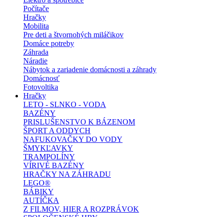
Počítače
Hračky
Mobilita
Pre deti a štvornohých miláčikov
Domáce potreby
Záhrada
Náradie
Nábytok a zariadenie domácnosti a záhrady
Domácnosť
Fotovoltika
Hračky
LETO - SLNKO - VODA
BAZÉNY
PRISLUŠENSTVO K BÁZENOM
ŠPORT A ODDYCH
NAFUKOVAČKY DO VODY
ŠMYKĽAVKY
TRAMPOLÍNY
VÍRIVÉ BAZÉNY
HRAČKY NA ZÁHRADU
LEGO®
BÁBIKY
AUTÍČKA
Z FILMOV, HIER A ROZPRÁVOK