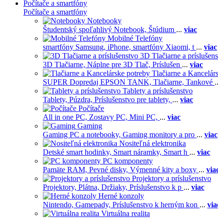
Počítače a smartfóny
Počítače a smartfóny
Notebooky
Študentský spoľahlivý Notebook,
Štúdium
...
viac
Mobilné Telefóny
smartfóny Samsung,
iPhone,
smartfóny Xiaomi,
t
...
viac
3D Tlačiarne a príslušen
3D Tlačiarne,
Náplne pre 3D Tlač,
Príslušen
...
viac
Tlačiarne a Kancelár
SUPER Dopredaj EPSON TANK,
Tlačiarne,
Tankové
.
Tablety a príslušenstvo
Tablety,
Púzdra,
Príslušenstvo pre tablety,
...
viac
Počítače
All in one PC,
Zostavy PC,
Mini PC,
...
viac
Gaming
Gaming PC a notebooky,
Gaming monitory a pro
...
viac
Nositeľná elektronika
Detské smart hodinky,
Smart náramky,
Smart h
...
viac
PC komponenty
Pamäte RAM,
Pevné disky,
Výmenné kity a boxy
...
via
Projektory a príslušenstvo
Projektory,
Plátna,
Držiaky,
Príslušenstvo k p
...
viac
Herné konzoly
Nintendo,
Gamepady,
Príslušenstvo k herným kon
...
via
Virtuálna realita