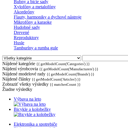
Bubny a bicie sady
Xylofóny a metalofóny
Akordeóny
Flauty, harmoniky a dychové nástroje
Mikrofóny a karaoke
Hudobné sady
Drevené
Reproduktory
Husle
Tamburíny a rumba gule
Nájdené kategórie
{{ getModelCount('Categories') }}
Nájdení výrobcovia
{{ getModelCount('Manufacturers') }}
Nájdené modelové rady
{{ getModelCount('Brands') }}
Nájdené články
{{ getModelCount('Articles') }}
Zobraziť všetky výsledky
{{ matchesCount }}
Žiadne výsledky
Výbava na leto
Bicykle a kolobežky
Elektronika a spotrebiče