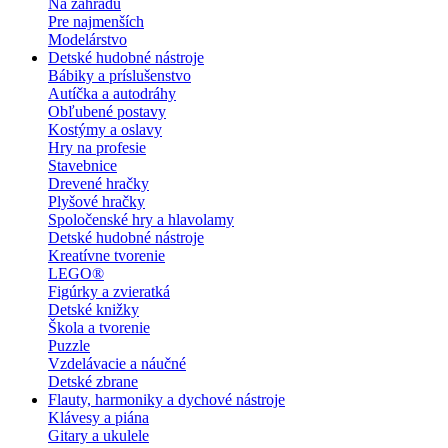
Na záhradu
Pre najmenších
Modelárstvo
Detské hudobné nástroje
Bábiky a príslušenstvo
Autíčka a autodráhy
Obľubené postavy
Kostýmy a oslavy
Hry na profesie
Stavebnice
Drevené hračky
Plyšové hračky
Spoločenské hry a hlavolamy
Detské hudobné nástroje
Kreatívne tvorenie
LEGO®
Figúrky a zvieratká
Detské knižky
Škola a tvorenie
Puzzle
Vzdelávacie a náučné
Detské zbrane
Flauty, harmoniky a dychové nástroje
Klávesy a piána
Gitary a ukulele