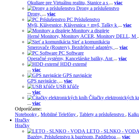
Okuliare pre Virtuálnu realitu,
Stanice a s
...
viac
Drony a príslušenstvo
Drony,
...
viac
PC Príslušenstvo
Myši,
Klávesnice,
Klávesnica + myš,
Tašky k
...
viac
Monitory a displeje
Herné Monitory,
Monitory ACER,
Monitory DELL,
M
.
Sieť a komunikácia
Smerovače (Routery),
Bezdrôtové adaptéry,
...
viac
PC Software
Operačné systémy,
Kancelárske balíky,
Ant
...
viac
HDD externé
...
viac
GPS navigácie
GPS navigácie,
...
viac
USB kľúče
...
viac
Čítačky elektronických k
...
viac
Odporúčame:
Notebooky
,
Mobilné Telefóny
,
Tablety a príslušenstvo
,
Kalk
Hračky
Hračky
LETO - SLNKO - VOD
Bazény,
Príslušenstvo k bazénom,
Paddleboa
...
viac