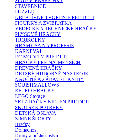
SPOLOČENSKÉ HRY
STAVEBNICE
PUZZLE
KREATÍVNE TVORENIE PRE DETI
FIGÚRKY A ZVIERATKÁ
VEDECKÉ A TECHNICKÉ HRAČKY
PLYŠOVÉ HRAČKY
TROJKOLKY
HRÁME SA NA PROFESIE
KARNEVAL
RC MODELY PRE DETI
HRAČKY PRE NAJMENŠÍCH
DREVENÉ HRAČKY
DETSKÉ HUDOBNÉ NÁSTROJE
NÁUČNÉ A ZÁBAVNÉ KNIHY
SQUISHMALLOWS
RETRO HRAČKY
LEGO Storage
SKLADAČKY NIELEN PRE DETI
ŠKOLSKÉ POTREBY
DETSKÁ OSLAVA
ZIMNÉ ŠPORTY
Hračky
Domácnosť
Drony a príslušenstvo