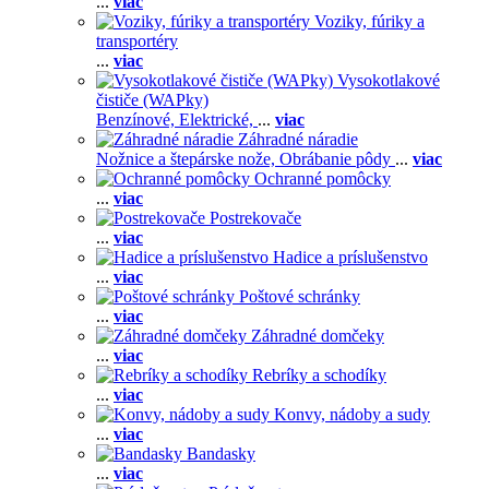
...
viac
Voziky, fúriky a
transportéry
...
viac
Vysokotlakové
čističe (WAPky)
Benzínové,
Elektrické,
...
viac
Záhradné náradie
Nožnice a štepárske nože,
Obrábanie pôdy
...
viac
Ochranné pomôcky
...
viac
Postrekovače
...
viac
Hadice a príslušenstvo
...
viac
Poštové schránky
...
viac
Záhradné domčeky
...
viac
Rebríky a schodíky
...
viac
Konvy, nádoby a sudy
...
viac
Bandasky
...
viac