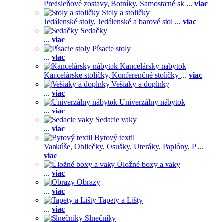
Predsieňové zostavy,
Botníky,
Samostatné sk
...
viac
Stoly a stoličky
Jedálenské stoly,
Jedálenské a barové stol
...
viac
Sedačky
...
viac
Písacie stoly
...
viac
Kancelársky nábytok
Kancelárske stoličky,
Konferenčné stoličky
...
viac
Vešiaky a doplnky
...
viac
Univerzálny nábytok
...
viac
Sedacie vaky
...
viac
Bytový textil
Vankúše,
Obliečky,
Osušky,
Uteráky,
Paplóny,
P
...
viac
Úložné boxy a vaky
...
viac
Obrazy
...
viac
Tapety a Lišty
...
viac
Slnečníky