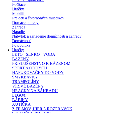
Počítače
Hračky
Mobilita
Pre deti a štvornohých miláčikov
Domáce potreby
Záhrada
Náradie
Nábytok a zariadenie domácnosti a záhrady
Domácnosť
Fotovoltika
Hračky
LETO - SLNKO - VODA
BAZÉNY
PRISLUŠENSTVO K BÁZENOM
ŠPORT A ODDYCH
NAFUKOVAČKY DO VODY
ŠMYKĽAVKY
TRAMPOLÍNY
VÍRIVÉ BAZÉNY
HRAČKY NA ZÁHRADU
LEGO®
BÁBIKY
AUTÍČKA
Z FILMOV, HIER A ROZPRÁVOK