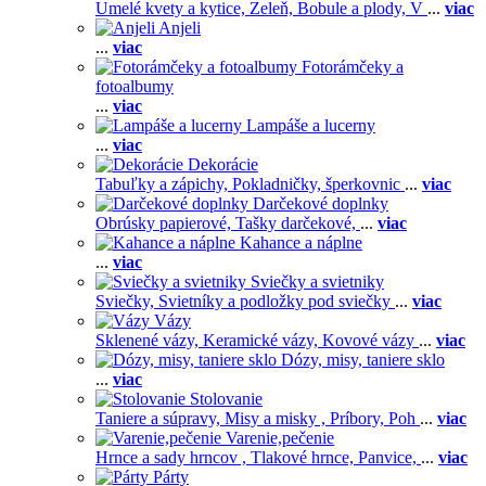
Umelé kvety a kytice,
Zeleň,
Bobule a plody,
V
...
viac
Anjeli
...
viac
Fotorámčeky a
fotoalbumy
...
viac
Lampáše a lucerny
...
viac
Dekorácie
Tabuľky a zápichy,
Pokladničky, šperkovnic
...
viac
Darčekové doplnky
Obrúsky papierové,
Tašky darčekové,
...
viac
Kahance a náplne
...
viac
Sviečky a svietniky
Sviečky,
Svietníky a podložky pod sviečky
...
viac
Vázy
Sklenené vázy,
Keramické vázy,
Kovové vázy
...
viac
Dózy, misy, taniere sklo
...
viac
Stolovanie
Taniere a súpravy,
Misy a misky ,
Príbory,
Poh
...
viac
Varenie,pečenie
Hrnce a sady hrncov ,
Tlakové hrnce,
Panvice,
...
viac
Párty