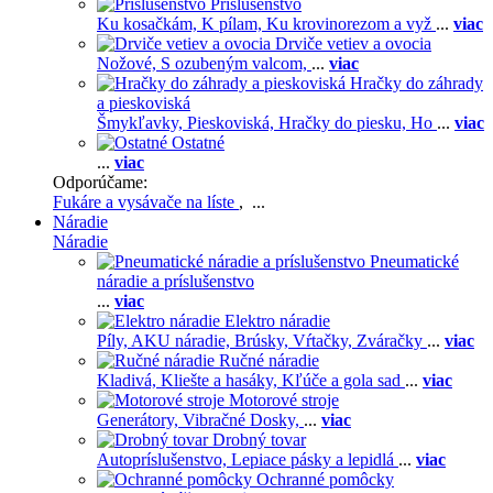
Príslušenstvo
Ku kosačkám,
K pílam,
Ku krovinorezom a vyž
...
viac
Drviče vetiev a ovocia
Nožové,
S ozubeným valcom,
...
viac
Hračky do záhrady
a pieskoviská
Šmykľavky,
Pieskoviská,
Hračky do piesku,
Ho
...
viac
Ostatné
...
viac
Odporúčame:
Fukáre a vysávače na líste
, ...
Náradie
Náradie
Pneumatické
náradie a príslušenstvo
...
viac
Elektro náradie
Píly,
AKU náradie,
Brúsky,
Vŕtačky,
Zváračky
...
viac
Ručné náradie
Kladivá,
Kliešte a hasáky,
Kľúče a gola sad
...
viac
Motorové stroje
Generátory,
Vibračné Dosky,
...
viac
Drobný tovar
Autopríslušenstvo,
Lepiace pásky a lepidlá
...
viac
Ochranné pomôcky