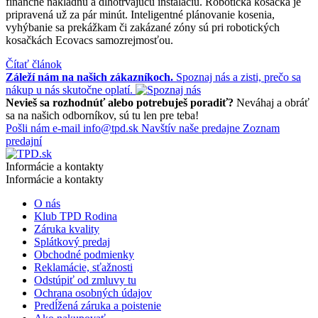
finančne nákladnú a dlhotrvajúcu inštaláciu. Robotická kosačka je
pripravená už za pár minút. Inteligentné plánovanie kosenia,
vyhýbanie sa prekážkam či zakázané zóny sú pri robotických
kosačkách Ecovacs samozrejmosťou.
Čítať článok
Záleží nám na našich zákazníkoch.
Spoznaj nás a zisti, prečo sa
nákup u nás skutočne oplatí.
Nevieš sa rozhodnúť alebo potrebuješ poradiť?
Neváhaj a obráť
sa na našich odborníkov, sú tu len pre teba!
Pošli nám e-mail
info@tpd.sk
Navštív naše predajne
Zoznam
predajní
Informácie a kontakty
Informácie a kontakty
O nás
Klub TPD Rodina
Záruka kvality
Splátkový predaj
Obchodné podmienky
Reklamácie, sťažnosti
Odstúpiť od zmluvy tu
Ochrana osobných údajov
Predĺžená záruka a poistenie