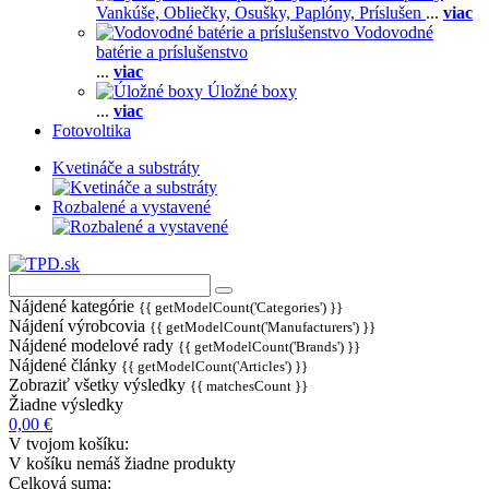
Vankúše,
Obliečky,
Osušky,
Paplóny,
Príslušen
...
viac
Vodovodné
batérie a príslušenstvo
...
viac
Úložné boxy
...
viac
Fotovoltika
Kvetináče a substráty
Rozbalené a vystavené
Nájdené kategórie
{{ getModelCount('Categories') }}
Nájdení výrobcovia
{{ getModelCount('Manufacturers') }}
Nájdené modelové rady
{{ getModelCount('Brands') }}
Nájdené články
{{ getModelCount('Articles') }}
Zobraziť všetky výsledky
{{ matchesCount }}
Žiadne výsledky
0,00 €
V tvojom košíku:
V košíku nemáš žiadne produkty
Celková suma: