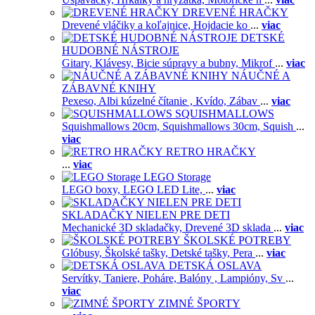
DREVENÉ HRAČKY
Drevené vláčiky a koľajnice,
Hojdacie ko
...
viac
DETSKÉ
HUDOBNÉ NÁSTROJE
Gitary,
Klávesy,
Bicie súpravy a bubny,
Mikrof
...
viac
NÁUČNÉ A
ZÁBAVNÉ KNIHY
Pexeso,
Albi kúzelné čítanie ,
Kvído,
Zábav
...
viac
SQUISHMALLOWS
Squishmallows 20cm,
Squishmallows 30cm,
Squish
...
viac
RETRO HRAČKY
...
viac
LEGO Storage
LEGO boxy,
LEGO LED Lite,
...
viac
SKLADAČKY NIELEN PRE DETI
Mechanické 3D skladačky,
Drevené 3D sklada
...
viac
ŠKOLSKÉ POTREBY
Glóbusy,
Školské tašky,
Detské tašky,
Pera
...
viac
DETSKÁ OSLAVA
Servítky,
Taniere,
Poháre,
Balóny ,
Lampióny,
Sv
...
viac
ZIMNÉ ŠPORTY