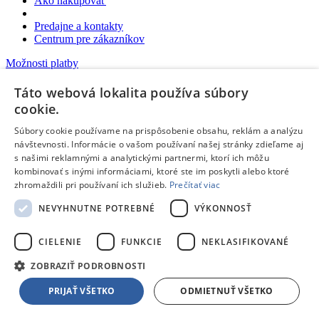
Ako nakupovať
Predajne a kontakty
Centrum pre zákazníkov
Možnosti platby
Možnosti platby
Táto webová lokalita používa súbory
Pri nákupe v predajni v hotovosti, kartou, alebo poukážkami
cookie.
Platba na dobierku aj kartou
Predaj na splátky
Súbory cookie používame na prispôsobenie obsahu, reklám a analýzu
Platba prevodom na účet
návštevnosti. Informácie o vašom používaní našej stránky zdieľame aj
Elektronické poukážky Edenred
e-ticket
, Cashback World a
s našimi reklamnými a analytickými partnermi, ktorí ich môžu
Euronics
kombinovať s inými informáciami, ktoré ste im poskytli alebo ktoré
Platba online cez internet:
zhromaždili pri používaní ich služieb.
Prečítať viac
NEVYHNUTNE POTREBNÉ
VÝKONNOSŤ
Možnosti doručenia
Možnosti doručenia
CIELENIE
FUNKCIE
NEKLASIFIKOVANÉ
Rezervácia a nákup v predajni
ZOBRAZIŤ PODROBNOSTI
Expresné doručenie kuriérom
Vynáška a odvoz starého spotrebiča
PRIJAŤ VŠETKO
ODMIETNUŤ VŠETKO
Packeta - výdajné miesta a Z-BOXy
Doručenie do Česka