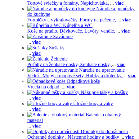
Tortové sviečky a fontány,
Napichovátka,
...
viac
Náradie a pomôcky
do kuchyne
Formičky a vykrajovačky,
Formy na pečenie,
...
viac
Kúpelňa a WC
Koše na prádlo,
Dávkovače,
Lavóry, vandle,
...
viac
Zaváranie
...
viac
Sušiaky
...
viac
Žehlenie
Poťahy na žehliace dosky,
Žehliace dosky,
...
viac
Náradie na upratovanie
Vedrá ,
Mopy a mopové sety,
Hubky a drôtenky
...
viac
Odpadkové koše
Vrecia na odpad,
...
viac
Nákupné tašky a košíky
...
viac
Úložné boxy a vaky
...
viac
Balenie a obalový
material
...
viac
Doplnky do domácnosti
Ochranné doplnky ,
Nástenné hodiny a budíky
...
viac