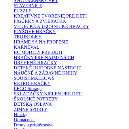
SPOLOČENSKÉ HRY
STAVEBNICE
PUZZLE
KREATÍVNE TVORENIE PRE DETI
FIGÚRKY A ZVIERATKÁ
VEDECKÉ A TECHNICKÉ HRAČKY
PLYŠOVÉ HRAČKY
TROJKOLKY
HRÁME SA NA PROFESIE
KARNEVAL
RC MODELY PRE DETI
HRAČKY PRE NAJMENŠÍCH
DREVENÉ HRAČKY
DETSKÉ HUDOBNÉ NÁSTROJE
NÁUČNÉ A ZÁBAVNÉ KNIHY
SQUISHMALLOWS
RETRO HRAČKY
LEGO Storage
SKLADAČKY NIELEN PRE DETI
ŠKOLSKÉ POTREBY
DETSKÁ OSLAVA
ZIMNÉ ŠPORTY
Hračky
Domácnosť
Drony a príslušenstvo