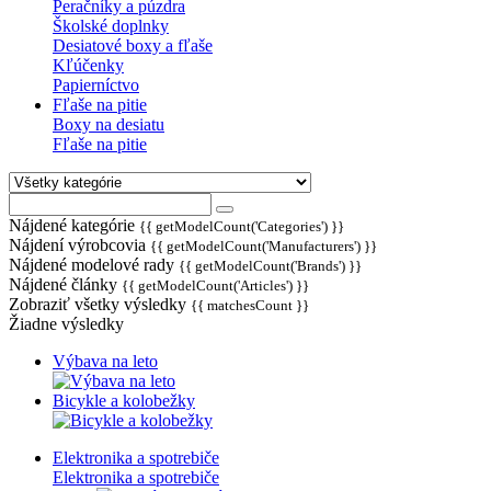
Peračníky a púzdra
Školské doplnky
Desiatové boxy a fľaše
Kľúčenky
Papierníctvo
Fľaše na pitie
Boxy na desiatu
Fľaše na pitie
Nájdené kategórie
{{ getModelCount('Categories') }}
Nájdení výrobcovia
{{ getModelCount('Manufacturers') }}
Nájdené modelové rady
{{ getModelCount('Brands') }}
Nájdené články
{{ getModelCount('Articles') }}
Zobraziť všetky výsledky
{{ matchesCount }}
Žiadne výsledky
Výbava na leto
Bicykle a kolobežky
Elektronika a spotrebiče
Elektronika a spotrebiče