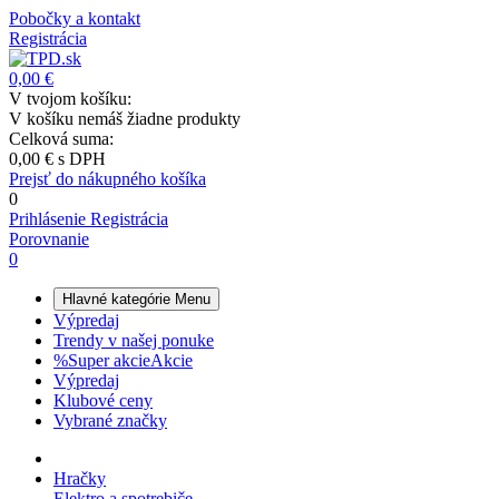
Pobočky a kontakt
Registrácia
0,00 €
V tvojom košíku:
V košíku nemáš žiadne produkty
Celková suma:
0,00 €
s DPH
Prejsť do nákupného košíka
0
Prihlásenie
Registrácia
Porovnanie
0
Hlavné kategórie
Menu
Výpredaj
Trendy v našej ponuke
%
Super akcie
Akcie
Výpredaj
Klubové ceny
Vybrané značky
Hračky
Elektro a spotrebiče