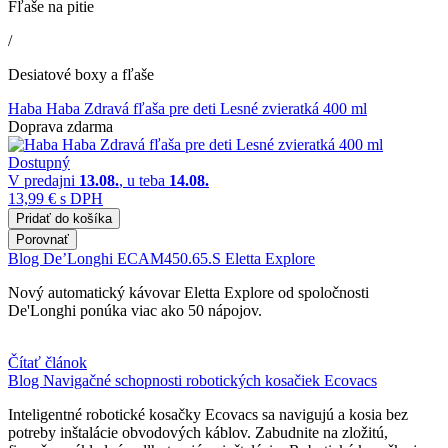
Fľaše na pitie
/
Desiatové boxy a fľaše
Haba Haba Zdravá fľaša pre deti Lesné zvieratká 400 ml
Doprava zdarma
Dostupný
V predajni
13.08.
, u teba
14.08.
13,99 €
s DPH
Pridať do košíka
Porovnať
Blog
De’Longhi ECAM450.65.S Eletta Explore
Nový automatický kávovar Eletta Explore od spoločnosti
De'Longhi ponúka viac ako 50 nápojov.
Čítať článok
Blog
Navigačné schopnosti robotických kosačiek Ecovacs
Inteligentné robotické kosačky Ecovacs sa navigujú a kosia bez
potreby inštalácie obvodových káblov. Zabudnite na zložitú,