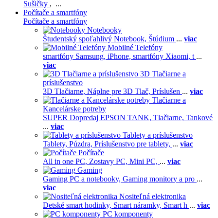
Sušičky
, ...
Počítače a smartfóny
Počítače a smartfóny
Notebooky
Študentský spoľahlivý Notebook,
Štúdium
...
viac
Mobilné Telefóny
smartfóny Samsung,
iPhone,
smartfóny Xiaomi,
t
...
viac
3D Tlačiarne a
príslušenstvo
3D Tlačiarne,
Náplne pre 3D Tlač,
Príslušen
...
viac
Tlačiarne a
Kancelárske potreby
SUPER Dopredaj EPSON TANK,
Tlačiarne,
Tankové
...
viac
Tablety a príslušenstvo
Tablety,
Púzdra,
Príslušenstvo pre tablety,
...
viac
Počítače
All in one PC,
Zostavy PC,
Mini PC,
...
viac
Gaming
Gaming PC a notebooky,
Gaming monitory a pro
...
viac
Nositeľná elektronika
Detské smart hodinky,
Smart náramky,
Smart h
...
viac
PC komponenty