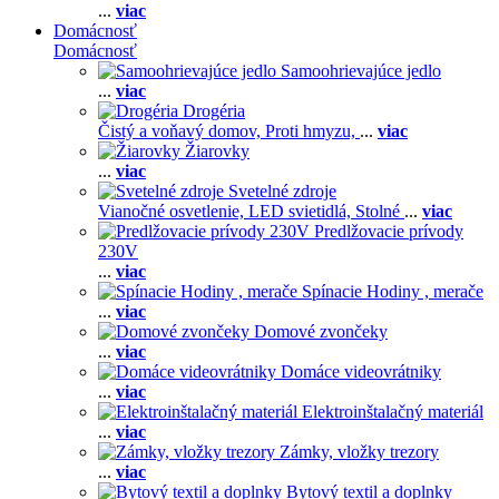
...
viac
Domácnosť
Domácnosť
Samoohrievajúce jedlo
...
viac
Drogéria
Čistý a voňavý domov,
Proti hmyzu,
...
viac
Žiarovky
...
viac
Svetelné zdroje
Vianočné osvetlenie,
LED svietidlá,
Stolné
...
viac
Predlžovacie prívody
230V
...
viac
Spínacie Hodiny , merače
...
viac
Domové zvončeky
...
viac
Domáce videovrátniky
...
viac
Elektroinštalačný materiál
...
viac
Zámky, vložky trezory
...
viac
Bytový textil a doplnky