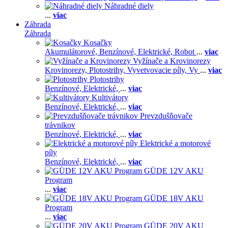
Náhradné diely
...
viac
Záhrada
Záhrada
Kosačky
Akumulátorové,
Benzínové,
Elektrické,
Robot
...
viac
Vyžínače a Krovinorezy
Krovinorezy,
Plotostrihy,
Vyvetvovacie píly,
Vy
...
viac
Plotostrihy
Benzínové,
Elektrické,
...
viac
Kultivátory
Benzínové,
Elektrické,
...
viac
Prevzdušňovače
trávnikov
Benzínové,
Elektrické,
...
viac
Elektrické a motorové
píly
Benzínové,
Elektrické,
...
viac
GÜDE 12V AKU
Program
...
viac
GÜDE 18V AKU
Program
...
viac
GÜDE 20V AKU