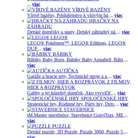
...
viac
VÍRIVÉ BAZÉNY
Vírivé bazény,
Príslušenstvo k vírivým ba
...
viac
HRAČKY NA
ZÁHRADU
Detské domčeky a stany,
Detský záhradný ná
...
viac
LEGO®
LEGO® Pokémon™,
LEGO® Editions,
LEGO®
DUP
...
viac
BÁBIKY
Bábiky Baby Born,
Bábiky Baby Annabell,
Bábi
...
viac
AUTÍČKA
Garáže a hracie sety,
Technické stroje a a
...
viac
Z FILMOV,
HIER A ROZPRÁVOK
Gabby a jej kúzelný domček,
Ako vycvičiť
...
viac
SPOLOČENSKÉ HRY
Strategické hry,
Rodinné hry,
Párty hry,
Dets
...
viac
STAVEBNICE
iM.Master stavebnice,
Stavebnice GraviTrax,
ME
...
viac
PUZZLE
Detské puzzle,
3D Puzzle,
Puzzle 300d,
Puzzle 5
...
viac