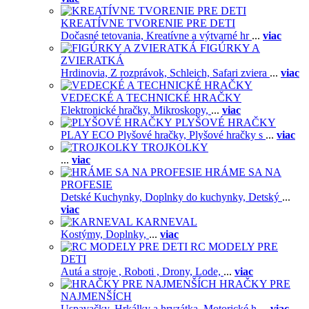
KREATÍVNE TVORENIE PRE DETI
Dočasné tetovania,
Kreatívne a výtvarné hr
...
viac
FIGÚRKY A
ZVIERATKÁ
Hrdinovia,
Z rozprávok,
Schleich,
Safari zviera
...
viac
VEDECKÉ A TECHNICKÉ HRAČKY
Elektronické hračky,
Mikroskopy,
...
viac
PLYŠOVÉ HRAČKY
PLAY ECO Plyšové hračky,
Plyšové hračky s
...
viac
TROJKOLKY
...
viac
HRÁME SA NA
PROFESIE
Detské Kuchynky,
Doplnky do kuchynky,
Detský
...
viac
KARNEVAL
Kostýmy,
Doplnky,
...
viac
RC MODELY PRE
DETI
Autá a stroje ,
Roboti ,
Drony,
Lode,
...
viac
HRAČKY PRE
NAJMENŠÍCH
Uspavačky,
Hrkálky a hryzátka,
Motorické h
...
viac