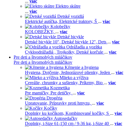
...
viac
Elektro skútre
...
viac
Detské vozidlá
Elektrické autíčka,
Elektrické traktory,
Š
...
viac
Kolobežky
KOLOBEŽKY,
...
viac
Detské bicykle
Detské bicykle 10",
Detské bicykle 12",
Dets
...
viac
Odrážadla a vozítka
Cykloodrážadlá ,
Trojkolky,
Detské korčule
...
viac
Pre deti a štvornohých miláčikov
Pre deti a štvornohých miláčikov
Kŕmenie a hygiena
Hygiena,
Dojčenie,
Jednorázové plienky,
Jeden
...
viac
Mlieko a výživa
Cereálie, chrumky a sušienky,
Príkrmy,
Bio
...
viac
Kozmetika
Pre mamičky,
Pre detičky,
...
viac
Drogéria
Upratovanie,
Prípravky proti hmyzu,
...
viac
Kočíky
Doplnky ku kočíkom,
Kombinované kočíky,
S
...
viac
Autosedačky
Doplnky,
i-Size 61-150 cm / 9-36 kg,
i-Size 40
...
viac