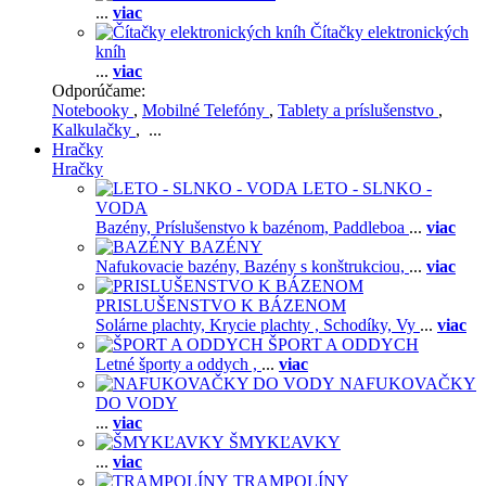
...
viac
Čítačky elektronických
kníh
...
viac
Odporúčame:
Notebooky
,
Mobilné Telefóny
,
Tablety a príslušenstvo
,
Kalkulačky
, ...
Hračky
Hračky
LETO - SLNKO -
VODA
Bazény,
Príslušenstvo k bazénom,
Paddleboa
...
viac
BAZÉNY
Nafukovacie bazény,
Bazény s konštrukciou,
...
viac
PRISLUŠENSTVO K BÁZENOM
Solárne plachty,
Krycie plachty ,
Schodíky,
Vy
...
viac
ŠPORT A ODDYCH
Letné športy a oddych ,
...
viac
NAFUKOVAČKY
DO VODY
...
viac
ŠMYKĽAVKY
...
viac
TRAMPOLÍNY