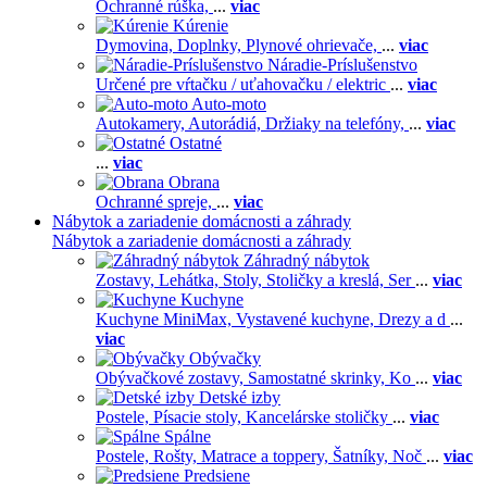
Ochranné rúška,
...
viac
Kúrenie
Dymovina,
Doplnky,
Plynové ohrievače,
...
viac
Náradie-Príslušenstvo
Určené pre vŕtačku / uťahovačku / elektric
...
viac
Auto-moto
Autokamery,
Autorádiá,
Držiaky na telefóny,
...
viac
Ostatné
...
viac
Obrana
Ochranné spreje,
...
viac
Nábytok a zariadenie domácnosti a záhrady
Nábytok a zariadenie domácnosti a záhrady
Záhradný nábytok
Zostavy,
Lehátka,
Stoly,
Stoličky a kreslá,
Ser
...
viac
Kuchyne
Kuchyne MiniMax,
Vystavené kuchyne,
Drezy a d
...
viac
Obývačky
Obývačkové zostavy,
Samostatné skrinky,
Ko
...
viac
Detské izby
Postele,
Písacie stoly,
Kancelárske stoličky
...
viac
Spálne
Postele,
Rošty,
Matrace a toppery,
Šatníky,
Noč
...
viac
Predsiene