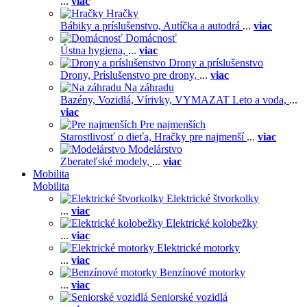
...
viac
Hračky
Bábiky a príslušenstvo,
Autíčka a autodrá
...
viac
Domácnosť
Ústna hygiena,
...
viac
Drony a príslušenstvo
Drony,
Príslušenstvo pre drony,
...
viac
Na záhradu
Bazény,
Vozidlá,
Vírivky,
VYMAZAT Leto a voda,
...
viac
Pre najmenších
Starostlivosť o dieťa,
Hračky pre najmenší
...
viac
Modelárstvo
Zberateľské modely,
...
viac
Mobilita
Mobilita
Elektrické štvorkolky
...
viac
Elektrické kolobežky
...
viac
Elektrické motorky
...
viac
Benzínové motorky
...
viac
Seniorské vozidlá