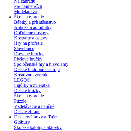
Na záhradu
Pre najmenších
Modelárstvo
Škola a tvorenie
Bábiky a príslušenstvo
Autíčka a autodráhy
Obľubené postavy
Kostýmy a oslavy
Hry na profesie
Stavebnice
Drevené hračky
Plyšové hračky
Spoločenské hry a hlavolamy
Detské hudobné nástroje
Kreatívne tvorenie
LEGO®
Figúrky a zvieratká
Detské knižky
Škola a tvorenie
Puzzle
Vzdelávacie a náučné
Detské zbrane
Desiatové boxy a fľaše
Glóbusy
Školské batohy a aktovky