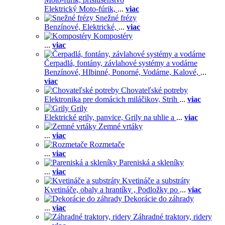
Elektrický Moto-fúrik,
...
viac
Snežné frézy
Benzínové,
Elektrické,
...
viac
Kompostéry
...
viac
Čerpadlá, fontány, závlahové systémy a vodárne
Benzínové,
Hlbinné,
Ponorné,
Vodárne,
Kalové,
...
viac
Chovateľské potreby
Elektronika pre domácich miláčikov,
Strih
...
viac
Grily
Elektrické grily, panvice,
Grily na uhlie a
...
viac
Zemné vrtáky
...
viac
Rozmetače
...
viac
Pareniská a skleníky
...
viac
Kvetináče a substráty
Kvetináče, obaly a hrantíky ,
Podložky po
...
viac
Dekorácie do záhrady
...
viac
Záhradné traktory, ridery