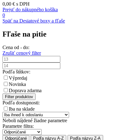
0,00 €
s DPH
Prejsť do nákupného košíka
0
Späť na Desiatové boxy a fľaše
Fľaše na pitie
Cena od - do:
Zrušiť cenový filter
Podľa štítkov:
Výpredaj
Novinka
Doprava zdarma
Filter produktov
Podľa dostupnosti:
Iba na sklade
Neboli nájdené žiadne parametre
Parametre filtra:
Odporúčané
Podľa názvu A-Z
Podľa názvu Z-A