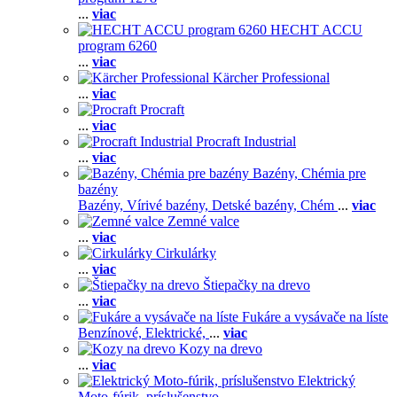
...
viac
HECHT ACCU
program 6260
...
viac
Kärcher Professional
...
viac
Procraft
...
viac
Procraft Industrial
...
viac
Bazény, Chémia pre
bazény
Bazény,
Vírivé bazény,
Detské bazény,
Chém
...
viac
Zemné valce
...
viac
Cirkulárky
...
viac
Štiepačky na drevo
...
viac
Fukáre a vysávače na líste
Benzínové,
Elektrické,
...
viac
Kozy na drevo
...
viac
Elektrický
Moto-fúrik, príslušenstvo