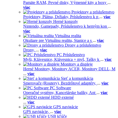
Pamäte RAM,
Pevné disky,
Výmenné kity a boxy
...
viac
Projektory a príslušenstvo
Projektory,
Plátna,
Držiaky,
Príslušenstvo k p
...
viac
Herné konzoly
Nintendo,
Gamepady,
Príslušenstvo k herným kon
...
viac
Virtuálna realita
Okuliare pre Virtuálnu realitu,
Stanice a s
...
viac
Drony a príslušenstvo
Drony,
...
viac
PC Príslušenstvo
Myši,
Klávesnice,
Klávesnica + myš,
Tašky k
...
viac
Monitory a displeje
Herné Monitory,
Monitory ACER,
Monitory DELL,
M
...
viac
Sieť a komunikácia
Smerovače (Routery),
Bezdrôtové adaptéry,
...
viac
PC Software
Operačné systémy,
Kancelárske balíky,
Ant
...
viac
HDD externé
...
viac
GPS navigácie
GPS navigácie,
...
viac
USB kľúče