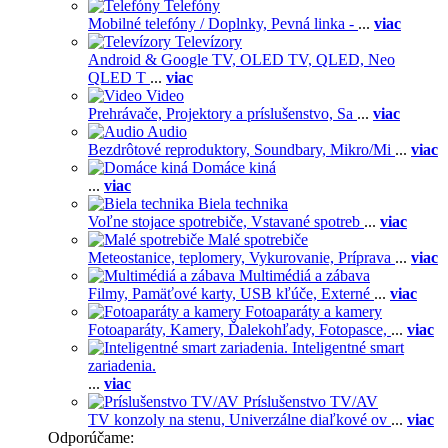
Telefóny
Mobilné telefóny / Doplnky,
Pevná linka -
...
viac
Televízory
Android & Google TV,
OLED TV,
QLED, Neo
QLED T
...
viac
Video
Prehrávače,
Projektory a príslušenstvo,
Sa
...
viac
Audio
Bezdrôtové reproduktory,
Soundbary,
Mikro/Mi
...
viac
Domáce kiná
...
viac
Biela technika
Voľne stojace spotrebiče,
Vstavané spotreb
...
viac
Malé spotrebiče
Meteostanice, teplomery,
Vykurovanie,
Príprava
...
viac
Multimédiá a zábava
Filmy,
Pamäťové karty,
USB kľúče,
Externé
...
viac
Fotoaparáty a kamery
Fotoaparáty,
Kamery,
Ďalekohľady,
Fotopasce,
...
viac
Inteligentné smart
zariadenia.
...
viac
Príslušenstvo TV/AV
TV konzoly na stenu,
Univerzálne diaľkové ov
...
viac
Odporúčame: