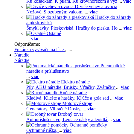
Ku kosačkám,
K pílam,
Ku krovinorezom a vyž
...
viac
Drviče vetiev a ovocia
Nožové,
S ozubeným valcom,
...
viac
Hračky do záhrady
a pieskoviská
Šmykľavky,
Pieskoviská,
Hračky do piesku,
Ho
...
viac
Ostatné
...
viac
Odporúčame:
Fukáre a vysávače na líste
, ...
Náradie
Náradie
Pneumatické
náradie a príslušenstvo
...
viac
Elektro náradie
Píly,
AKU náradie,
Brúsky,
Vŕtačky,
Zváračky
...
viac
Ručné náradie
Kladivá,
Kliešte a hasáky,
Kľúče a gola sad
...
viac
Motorové stroje
Generátory,
Vibračné Dosky,
...
viac
Drobný tovar
Autopríslušenstvo,
Lepiace pásky a lepidlá
...
viac
Ochranné pomôcky
Ochranné rúška,
...
viac