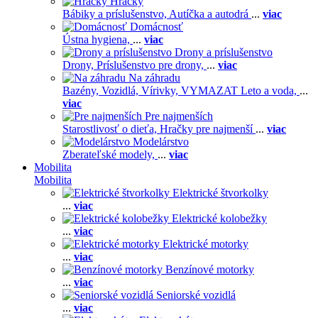
Hračky
Bábiky a príslušenstvo,
Autíčka a autodrá
...
viac
Domácnosť
Ústna hygiena,
...
viac
Drony a príslušenstvo
Drony,
Príslušenstvo pre drony,
...
viac
Na záhradu
Bazény,
Vozidlá,
Vírivky,
VYMAZAT Leto a voda,
...
viac
Pre najmenších
Starostlivosť o dieťa,
Hračky pre najmenší
...
viac
Modelárstvo
Zberateľské modely,
...
viac
Mobilita
Mobilita
Elektrické štvorkolky
...
viac
Elektrické kolobežky
...
viac
Elektrické motorky
...
viac
Benzínové motorky
...
viac
Seniorské vozidlá
...
viac