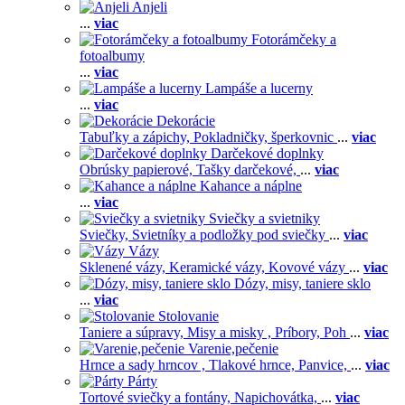
Anjeli
...
viac
Fotorámčeky a
fotoalbumy
...
viac
Lampáše a lucerny
...
viac
Dekorácie
Tabuľky a zápichy,
Pokladničky, šperkovnic
...
viac
Darčekové doplnky
Obrúsky papierové,
Tašky darčekové,
...
viac
Kahance a náplne
...
viac
Sviečky a svietniky
Sviečky,
Svietníky a podložky pod sviečky
...
viac
Vázy
Sklenené vázy,
Keramické vázy,
Kovové vázy
...
viac
Dózy, misy, taniere sklo
...
viac
Stolovanie
Taniere a súpravy,
Misy a misky ,
Príbory,
Poh
...
viac
Varenie,pečenie
Hrnce a sady hrncov ,
Tlakové hrnce,
Panvice,
...
viac
Párty
Tortové sviečky a fontány,
Napichovátka,
...
viac