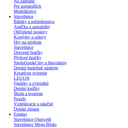
Na záhradu
Pre najmenších
Modelárstvo
Stavebnice
Bábiky a príslušenstvo
Autíčka a autodráhy
Obľubené postavy
Kostýmy a oslavy
Hry na profesie
Stavebnice
Drevené hračky
Plyšové hračky
Spoločenské hry a hlavolamy
Detské hudobné nástroje
Kreatívne tvorenie
LEGO®
Figúrky a zvieratká
Detské knižky
Škola a tvorenie
Puzzle
Vzdelávacie a náučné
Detské zbrane
Engino
Stavebnice Quercetti
Stavebnice Mega Bloks