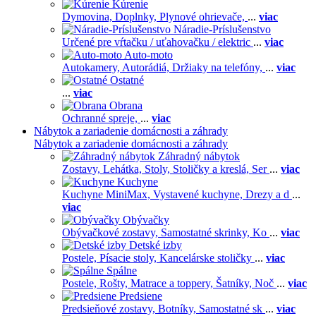
Kúrenie
Dymovina,
Doplnky,
Plynové ohrievače,
...
viac
Náradie-Príslušenstvo
Určené pre vŕtačku / uťahovačku / elektric
...
viac
Auto-moto
Autokamery,
Autorádiá,
Držiaky na telefóny,
...
viac
Ostatné
...
viac
Obrana
Ochranné spreje,
...
viac
Nábytok a zariadenie domácnosti a záhrady
Nábytok a zariadenie domácnosti a záhrady
Záhradný nábytok
Zostavy,
Lehátka,
Stoly,
Stoličky a kreslá,
Ser
...
viac
Kuchyne
Kuchyne MiniMax,
Vystavené kuchyne,
Drezy a d
...
viac
Obývačky
Obývačkové zostavy,
Samostatné skrinky,
Ko
...
viac
Detské izby
Postele,
Písacie stoly,
Kancelárske stoličky
...
viac
Spálne
Postele,
Rošty,
Matrace a toppery,
Šatníky,
Noč
...
viac
Predsiene
Predsieňové zostavy,
Botníky,
Samostatné sk
...
viac