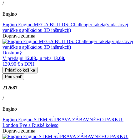
/
Engino
Engino Engino MEGA BUILDS: Challenger raketa(v plastovej
vaničke s aplikáciou 3D inštrukcií)
Doprava zdarma
Dostupný
V predajni
12.08.
, u teba
13.08.
139,90 €
s DPH
Pridať do košíka
Porovnať
212687
/
Engino
Engino Engino STEM SÚPRAVA ZÁBAVNÉHO PARKU:
London Eye a Ruské koleso
Doprava zdarma