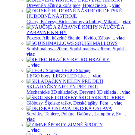
Drevené vláčiky a koľajnice,
Hojdacie ko
...
viac
DETSKÉ
HUDOBNÉ NÁSTROJE
Gitary,
Klávesy,
Bicie súpravy a bubny,
Mikrof
...
viac
NÁUČNÉ A
ZÁBAVNÉ KNIHY
Pexeso,
Albi kúzelné čítanie ,
Kvído,
Zábav
...
viac
SQUISHMALLOWS
Squishmallows 20cm,
Squishmallows 30cm,
Squish
...
viac
RETRO HRAČKY
...
viac
LEGO Storage
LEGO boxy,
LEGO LED Lite,
...
viac
SKLADAČKY NIELEN PRE DETI
Mechanické 3D skladačky,
Drevené 3D sklada
...
viac
ŠKOLSKÉ POTREBY
Glóbusy,
Školské tašky,
Detské tašky,
Pera
...
viac
DETSKÁ OSLAVA
Servítky,
Taniere,
Poháre,
Balóny ,
Lampióny,
Sv
...
viac
ZIMNÉ ŠPORTY
...
viac