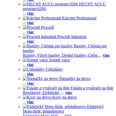
HECHT ACCU
program 6260
...
viac
Kärcher Professional
...
viac
Procraft
...
viac
Procraft Industrial
...
viac
Bazény, Chémia pre
bazény
Bazény,
Vírivé bazény,
Detské bazény,
Chém
...
viac
Zemné valce
...
viac
Cirkulárky
...
viac
Štiepačky na drevo
...
viac
Fukáre a vysávače na líste
Benzínové,
Elektrické,
...
viac
Kozy na drevo
...
viac
Elektrický
Moto-fúrik, príslušenstvo
Elektrický Moto-fúrik,
...
viac