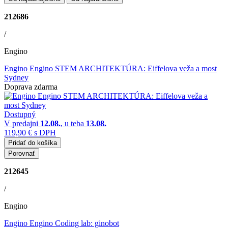
212686
/
Engino
Engino Engino STEM ARCHITEKTÚRA: Eiffelova veža a most
Sydney
Doprava zdarma
Dostupný
V predajni
12.08.
, u teba
13.08.
119,90 €
s DPH
Pridať do košíka
Porovnať
212645
/
Engino
Engino Engino Coding lab: ginobot