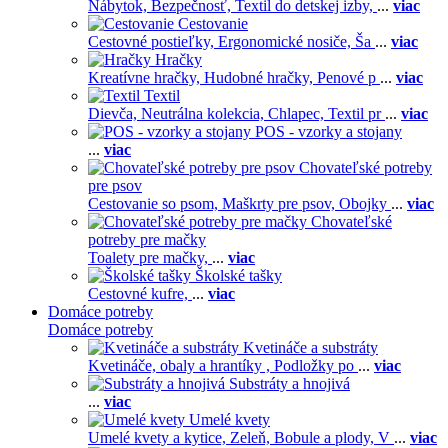
Nábytok,
Bezpečnosť,
Textil do detskej izby,
...
viac
Cestovanie
Cestovné postieľky,
Ergonomické nosiče,
Ša
...
viac
Hračky
Kreatívne hračky,
Hudobné hračky,
Penové p
...
viac
Textil
Dievča,
Neutrálna kolekcia,
Chlapec,
Textil pr
...
viac
POS - vzorky a stojany
...
viac
Chovateľské potreby
pre psov
Cestovanie so psom,
Maškrty pre psov,
Obojky
...
viac
Chovateľské
potreby pre mačky
Toalety pre mačky,
...
viac
Školské tašky
Cestovné kufre,
...
viac
Domáce potreby
Domáce potreby
Kvetináče a substráty
Kvetináče, obaly a hrantíky ,
Podložky po
...
viac
Substráty a hnojivá
...
viac
Umelé kvety
Umelé kvety a kytice,
Zeleň,
Bobule a plody,
V
...
viac