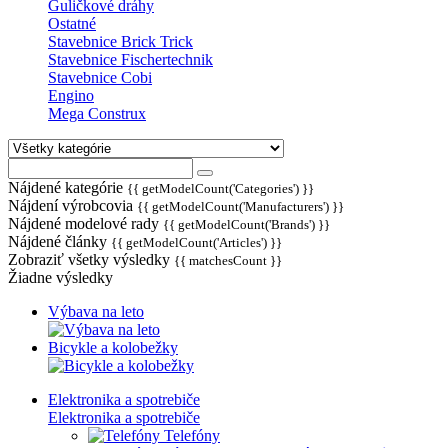
Guličkové dráhy
Ostatné
Stavebnice Brick Trick
Stavebnice Fischertechnik
Stavebnice Cobi
Engino
Mega Construx
Nájdené kategórie
{{ getModelCount('Categories') }}
Nájdení výrobcovia
{{ getModelCount('Manufacturers') }}
Nájdené modelové rady
{{ getModelCount('Brands') }}
Nájdené články
{{ getModelCount('Articles') }}
Zobraziť všetky výsledky
{{ matchesCount }}
Žiadne výsledky
Výbava na leto
Bicykle a kolobežky
Elektronika a spotrebiče
Elektronika a spotrebiče
Telefóny