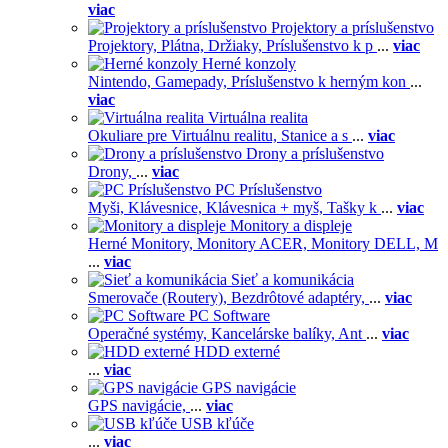
viac
Projektory a príslušenstvo
Projektory,
Plátna,
Držiaky,
Príslušenstvo k p
...
viac
Herné konzoly
Nintendo,
Gamepady,
Príslušenstvo k herným kon
...
viac
Virtuálna realita
Okuliare pre Virtuálnu realitu,
Stanice a s
...
viac
Drony a príslušenstvo
Drony,
...
viac
PC Príslušenstvo
Myši,
Klávesnice,
Klávesnica + myš,
Tašky k
...
viac
Monitory a displeje
Herné Monitory,
Monitory ACER,
Monitory DELL,
M
...
viac
Sieť a komunikácia
Smerovače (Routery),
Bezdrôtové adaptéry,
...
viac
PC Software
Operačné systémy,
Kancelárske balíky,
Ant
...
viac
HDD externé
...
viac
GPS navigácie
GPS navigácie,
...
viac
USB kľúče
...
viac