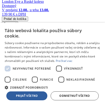
Dostupný
V predajni
12.08.
, u teba
13.08.
139,90 €
s DPH
Pridať do košíka
Porovnať
Táto webová lokalita používa súbory
212651
cookie.
/
Súbory cookie používame na prispôsobenie obsahu, reklám a analýzu
návštevnosti. Informácie o vašom používaní našej stránky zdieľame aj
Engino
s našimi reklamnými a analytickými partnermi, ktorí ich môžu
Engino Engino MEGA BUILDS: Dvojmotorový vrtuľník
kombinovať s inými informáciami, ktoré ste im poskytli alebo ktoré
Doprava zdarma
zhromaždili pri používaní ich služieb.
Prečítať viac
NEVYHNUTNE POTREBNÉ
VÝKONNOSŤ
Dostupný
V predajni
12.08.
, u teba
13.08.
159,90 €
s DPH
CIELENIE
FUNKCIE
NEKLASIFIKOVANÉ
Pridať do košíka
Porovnať
ZOBRAZIŤ PODROBNOSTI
212649
PRIJAŤ VŠETKO
ODMIETNUŤ VŠETKO
/