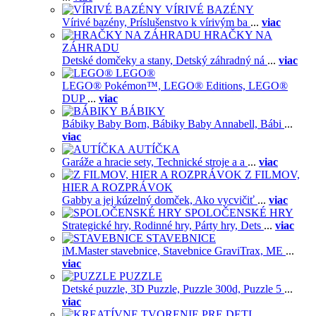
VÍRIVÉ BAZÉNY
Vírivé bazény,
Príslušenstvo k vírivým ba
...
viac
HRAČKY NA
ZÁHRADU
Detské domčeky a stany,
Detský záhradný ná
...
viac
LEGO®
LEGO® Pokémon™,
LEGO® Editions,
LEGO®
DUP
...
viac
BÁBIKY
Bábiky Baby Born,
Bábiky Baby Annabell,
Bábi
...
viac
AUTÍČKA
Garáže a hracie sety,
Technické stroje a a
...
viac
Z FILMOV,
HIER A ROZPRÁVOK
Gabby a jej kúzelný domček,
Ako vycvičiť
...
viac
SPOLOČENSKÉ HRY
Strategické hry,
Rodinné hry,
Párty hry,
Dets
...
viac
STAVEBNICE
iM.Master stavebnice,
Stavebnice GraviTrax,
ME
...
viac
PUZZLE
Detské puzzle,
3D Puzzle,
Puzzle 300d,
Puzzle 5
...
viac