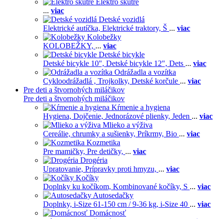
Elektro skútre
...
viac
Detské vozidlá
Elektrické autíčka,
Elektrické traktory,
Š
...
viac
Kolobežky
KOLOBEŽKY,
...
viac
Detské bicykle
Detské bicykle 10",
Detské bicykle 12",
Dets
...
viac
Odrážadla a vozítka
Cykloodrážadlá ,
Trojkolky,
Detské korčule
...
viac
Pre deti a štvornohých miláčikov
Pre deti a štvornohých miláčikov
Kŕmenie a hygiena
Hygiena,
Dojčenie,
Jednorázové plienky,
Jeden
...
viac
Mlieko a výživa
Cereálie, chrumky a sušienky,
Príkrmy,
Bio
...
viac
Kozmetika
Pre mamičky,
Pre detičky,
...
viac
Drogéria
Upratovanie,
Prípravky proti hmyzu,
...
viac
Kočíky
Doplnky ku kočíkom,
Kombinované kočíky,
S
...
viac
Autosedačky
Doplnky,
i-Size 61-150 cm / 9-36 kg,
i-Size 40
...
viac
Domácnosť