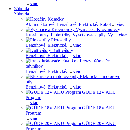
...
viac
Záhrada
Záhrada
Kosačky
Akumulátorové,
Benzínové,
Elektrické,
Robot
...
viac
Vyžínače a Krovinorezy
Krovinorezy,
Plotostrihy,
Vyvetvovacie píly,
Vy
...
viac
Plotostrihy
Benzínové,
Elektrické,
...
viac
Kultivátory
Benzínové,
Elektrické,
...
viac
Prevzdušňovače
trávnikov
Benzínové,
Elektrické,
...
viac
Elektrické a motorové
píly
Benzínové,
Elektrické,
...
viac
GÜDE 12V AKU
Program
...
viac
GÜDE 18V AKU
Program
...
viac
GÜDE 20V AKU
Program