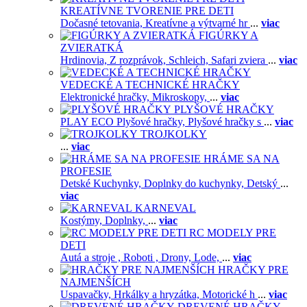
KREATÍVNE TVORENIE PRE DETI
Dočasné tetovania,
Kreatívne a výtvarné hr
...
viac
FIGÚRKY A
ZVIERATKÁ
Hrdinovia,
Z rozprávok,
Schleich,
Safari zviera
...
viac
VEDECKÉ A TECHNICKÉ HRAČKY
Elektronické hračky,
Mikroskopy,
...
viac
PLYŠOVÉ HRAČKY
PLAY ECO Plyšové hračky,
Plyšové hračky s
...
viac
TROJKOLKY
...
viac
HRÁME SA NA
PROFESIE
Detské Kuchynky,
Doplnky do kuchynky,
Detský
...
viac
KARNEVAL
Kostýmy,
Doplnky,
...
viac
RC MODELY PRE
DETI
Autá a stroje ,
Roboti ,
Drony,
Lode,
...
viac
HRAČKY PRE
NAJMENŠÍCH
Uspavačky,
Hrkálky a hryzátka,
Motorické h
...
viac
DREVENÉ HRAČKY