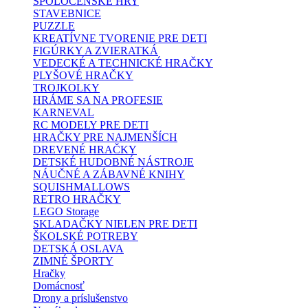
SPOLOČENSKÉ HRY
STAVEBNICE
PUZZLE
KREATÍVNE TVORENIE PRE DETI
FIGÚRKY A ZVIERATKÁ
VEDECKÉ A TECHNICKÉ HRAČKY
PLYŠOVÉ HRAČKY
TROJKOLKY
HRÁME SA NA PROFESIE
KARNEVAL
RC MODELY PRE DETI
HRAČKY PRE NAJMENŠÍCH
DREVENÉ HRAČKY
DETSKÉ HUDOBNÉ NÁSTROJE
NÁUČNÉ A ZÁBAVNÉ KNIHY
SQUISHMALLOWS
RETRO HRAČKY
LEGO Storage
SKLADAČKY NIELEN PRE DETI
ŠKOLSKÉ POTREBY
DETSKÁ OSLAVA
ZIMNÉ ŠPORTY
Hračky
Domácnosť
Drony a príslušenstvo