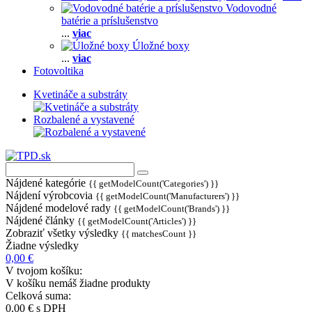
Vodovodné
batérie a príslušenstvo
...
viac
Úložné boxy
...
viac
Fotovoltika
Kvetináče a substráty
Rozbalené a vystavené
Nájdené kategórie
{{ getModelCount('Categories') }}
Nájdení výrobcovia
{{ getModelCount('Manufacturers') }}
Nájdené modelové rady
{{ getModelCount('Brands') }}
Nájdené články
{{ getModelCount('Articles') }}
Zobraziť všetky výsledky
{{ matchesCount }}
Žiadne výsledky
0,00 €
V tvojom košíku:
V košíku nemáš žiadne produkty
Celková suma:
0,00 €
s DPH