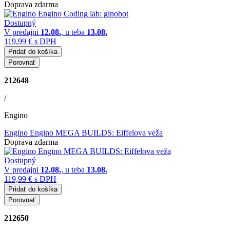
Doprava zdarma
Dostupný
V predajni
12.08.
, u teba
13.08.
119,99 €
s DPH
Pridať do košíka
Porovnať
212648
/
Engino
Engino Engino MEGA BUILDS: Eiffelova veža
Doprava zdarma
Dostupný
V predajni
12.08.
, u teba
13.08.
119,99 €
s DPH
Pridať do košíka
Porovnať
212650