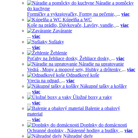
Náradie a pomôcky
do kuchyne
Formičky a vykrajovačky,
Formy na pečenie,
...
viac
Kúpelňa a WC
Koše na prádlo,
Dávkovače,
Lavóry, vandle,
...
viac
Zaváranie
...
viac
Sušiaky
...
viac
Žehlenie
Poťahy na žehliace dosky,
Žehliace dosky,
...
viac
Náradie na upratovanie
Vedrá ,
Mopy a mopové sety,
Hubky a drôtenky
...
viac
Odpadkové koše
Vrecia na odpad,
...
viac
Nákupné tašky a košíky
...
viac
Úložné boxy a vaky
...
viac
Balenie a obalový
material
...
viac
Doplnky do domácnosti
Ochranné doplnky ,
Nástenné hodiny a budíky
...
viac
Náhradné diely