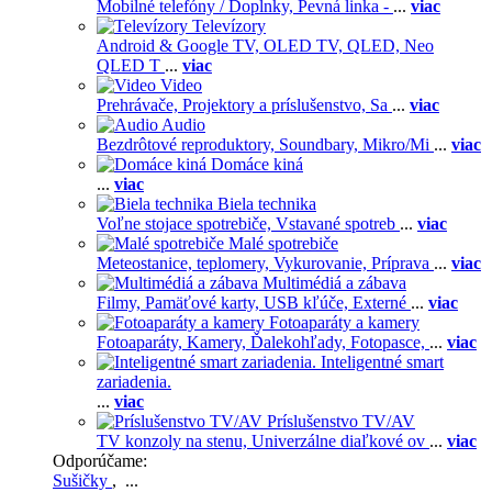
Mobilné telefóny / Doplnky,
Pevná linka -
...
viac
Televízory
Android & Google TV,
OLED TV,
QLED, Neo
QLED T
...
viac
Video
Prehrávače,
Projektory a príslušenstvo,
Sa
...
viac
Audio
Bezdrôtové reproduktory,
Soundbary,
Mikro/Mi
...
viac
Domáce kiná
...
viac
Biela technika
Voľne stojace spotrebiče,
Vstavané spotreb
...
viac
Malé spotrebiče
Meteostanice, teplomery,
Vykurovanie,
Príprava
...
viac
Multimédiá a zábava
Filmy,
Pamäťové karty,
USB kľúče,
Externé
...
viac
Fotoaparáty a kamery
Fotoaparáty,
Kamery,
Ďalekohľady,
Fotopasce,
...
viac
Inteligentné smart
zariadenia.
...
viac
Príslušenstvo TV/AV
TV konzoly na stenu,
Univerzálne diaľkové ov
...
viac
Odporúčame:
Sušičky
, ...