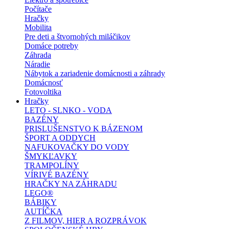
Počítače
Hračky
Mobilita
Pre deti a štvornohých miláčikov
Domáce potreby
Záhrada
Náradie
Nábytok a zariadenie domácnosti a záhrady
Domácnosť
Fotovoltika
Hračky
LETO - SLNKO - VODA
BAZÉNY
PRISLUŠENSTVO K BÁZENOM
ŠPORT A ODDYCH
NAFUKOVAČKY DO VODY
ŠMYKĽAVKY
TRAMPOLÍNY
VÍRIVÉ BAZÉNY
HRAČKY NA ZÁHRADU
LEGO®
BÁBIKY
AUTÍČKA
Z FILMOV, HIER A ROZPRÁVOK