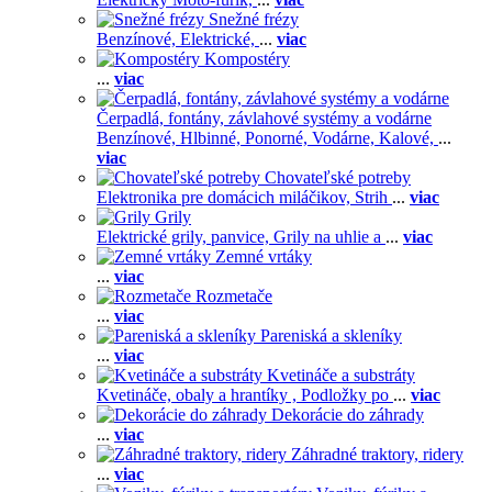
Snežné frézy
Benzínové,
Elektrické,
...
viac
Kompostéry
...
viac
Čerpadlá, fontány, závlahové systémy a vodárne
Benzínové,
Hlbinné,
Ponorné,
Vodárne,
Kalové,
...
viac
Chovateľské potreby
Elektronika pre domácich miláčikov,
Strih
...
viac
Grily
Elektrické grily, panvice,
Grily na uhlie a
...
viac
Zemné vrtáky
...
viac
Rozmetače
...
viac
Pareniská a skleníky
...
viac
Kvetináče a substráty
Kvetináče, obaly a hrantíky ,
Podložky po
...
viac
Dekorácie do záhrady
...
viac
Záhradné traktory, ridery
...
viac