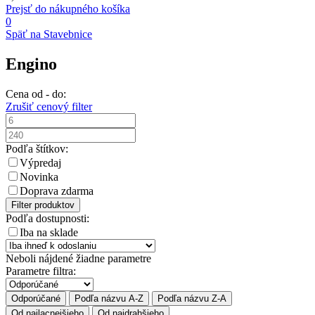
Prejsť do nákupného košíka
0
Späť na Stavebnice
Engino
Cena od - do:
Zrušiť cenový filter
Podľa štítkov:
Výpredaj
Novinka
Doprava zdarma
Filter produktov
Podľa dostupnosti:
Iba na sklade
Neboli nájdené žiadne parametre
Parametre filtra:
Odporúčané
Podľa názvu A-Z
Podľa názvu Z-A
Od najlacnejšieho
Od najdrahšieho