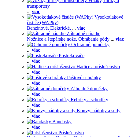
Voziky, fúriky a
transportéry
...
viac
Vysokotlakové
čističe (WAPky)
Benzínové,
Elektrické,
...
viac
Záhradné náradie
Nožnice a štepárske nože,
Obrábanie pôdy
...
viac
Ochranné pomôcky
...
viac
Postrekovače
...
viac
Hadice a príslušenstvo
...
viac
Poštové schránky
...
viac
Záhradné domčeky
...
viac
Rebríky a schodíky
...
viac
Konvy, nádoby a sudy
...
viac
Bandasky
...
viac
Príslušenstvo