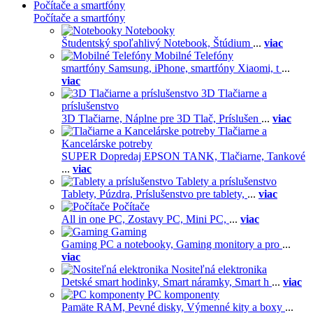
Počítače a smartfóny
Počítače a smartfóny
Notebooky
Študentský spoľahlivý Notebook,
Štúdium
...
viac
Mobilné Telefóny
smartfóny Samsung,
iPhone,
smartfóny Xiaomi,
t
...
viac
3D Tlačiarne a
príslušenstvo
3D Tlačiarne,
Náplne pre 3D Tlač,
Príslušen
...
viac
Tlačiarne a
Kancelárske potreby
SUPER Dopredaj EPSON TANK,
Tlačiarne,
Tankové
...
viac
Tablety a príslušenstvo
Tablety,
Púzdra,
Príslušenstvo pre tablety,
...
viac
Počítače
All in one PC,
Zostavy PC,
Mini PC,
...
viac
Gaming
Gaming PC a notebooky,
Gaming monitory a pro
...
viac
Nositeľná elektronika
Detské smart hodinky,
Smart náramky,
Smart h
...
viac
PC komponenty
Pamäte RAM,
Pevné disky,
Výmenné kity a boxy
...