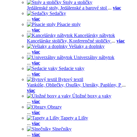
Stoly a stoličky
Jedálenské stoly,
Jedálenské a barové stol
...
viac
Sedačky
...
viac
Písacie stoly
...
viac
Kancelársky nábytok
Kancelárske stoličky,
Konferenčné stoličky
...
viac
Vešiaky a doplnky
...
viac
Univerzálny nábytok
...
viac
Sedacie vaky
...
viac
Bytový textil
Vankúše,
Obliečky,
Osušky,
Uteráky,
Paplóny,
P
...
viac
Úložné boxy a vaky
...
viac
Obrazy
...
viac
Tapety a Lišty
...
viac
Slnečníky
...
viac