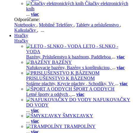
Čítačky elektronických
kníh
...
viac
Odporúčame:
Notebooky
,
Mobilné Telefóny
,
Tablety a príslušenstvo
,
Kalkulačky
, ...
Hračky
Hračky
LETO - SLNKO -
VODA
Bazény,
Príslušenstvo k bazénom,
Paddleboa
...
viac
BAZÉNY
Nafukovacie bazény,
Bazény s konštrukciou,
...
viac
PRISLUŠENSTVO K BÁZENOM
Solárne plachty,
Krycie plachty ,
Schodíky,
Vy
...
viac
ŠPORT A ODDYCH
Letné športy a oddych ,
...
viac
NAFUKOVAČKY
DO VODY
...
viac
ŠMYKĽAVKY
...
viac
TRAMPOLÍNY
...
viac