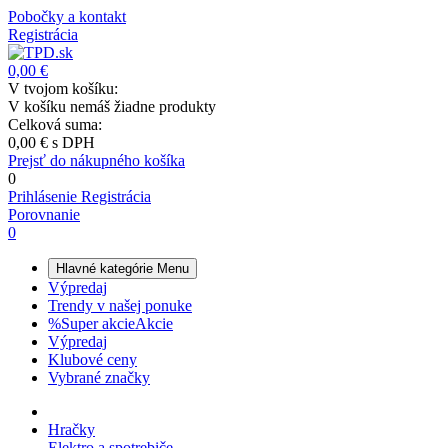
Pobočky a kontakt
Registrácia
0,00 €
V tvojom košíku:
V košíku nemáš žiadne produkty
Celková suma:
0,00 €
s DPH
Prejsť do nákupného košíka
0
Prihlásenie
Registrácia
Porovnanie
0
Hlavné kategórie
Menu
Výpredaj
Trendy v našej ponuke
%
Super akcie
Akcie
Výpredaj
Klubové ceny
Vybrané značky
Hračky
Elektro a spotrebiče