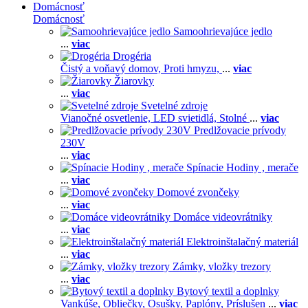
Domácnosť
Domácnosť
Samoohrievajúce jedlo
...
viac
Drogéria
Čistý a voňavý domov,
Proti hmyzu,
...
viac
Žiarovky
...
viac
Svetelné zdroje
Vianočné osvetlenie,
LED svietidlá,
Stolné
...
viac
Predlžovacie prívody
230V
...
viac
Spínacie Hodiny , merače
...
viac
Domové zvončeky
...
viac
Domáce videovrátniky
...
viac
Elektroinštalačný materiál
...
viac
Zámky, vložky trezory
...
viac
Bytový textil a doplnky
Vankúše,
Obliečky,
Osušky,
Paplóny,
Príslušen
...
viac