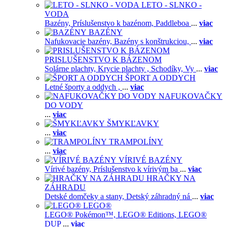
LETO - SLNKO -
VODA
Bazény,
Príslušenstvo k bazénom,
Paddleboa
...
viac
BAZÉNY
Nafukovacie bazény,
Bazény s konštrukciou,
...
viac
PRISLUŠENSTVO K BÁZENOM
Solárne plachty,
Krycie plachty ,
Schodíky,
Vy
...
viac
ŠPORT A ODDYCH
Letné športy a oddych ,
...
viac
NAFUKOVAČKY
DO VODY
...
viac
ŠMYKĽAVKY
...
viac
TRAMPOLÍNY
...
viac
VÍRIVÉ BAZÉNY
Vírivé bazény,
Príslušenstvo k vírivým ba
...
viac
HRAČKY NA
ZÁHRADU
Detské domčeky a stany,
Detský záhradný ná
...
viac
LEGO®
LEGO® Pokémon™,
LEGO® Editions,
LEGO®
DUP
...
viac