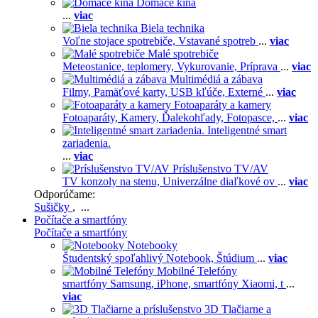
Domáce kiná
...
viac
Biela technika
Voľne stojace spotrebiče,
Vstavané spotreb
...
viac
Malé spotrebiče
Meteostanice, teplomery,
Vykurovanie,
Príprava
...
viac
Multimédiá a zábava
Filmy,
Pamäťové karty,
USB kľúče,
Externé
...
viac
Fotoaparáty a kamery
Fotoaparáty,
Kamery,
Ďalekohľady,
Fotopasce,
...
viac
Inteligentné smart
zariadenia.
...
viac
Príslušenstvo TV/AV
TV konzoly na stenu,
Univerzálne diaľkové ov
...
viac
Odporúčame:
Sušičky
, ...
Počítače a smartfóny
Počítače a smartfóny
Notebooky
Študentský spoľahlivý Notebook,
Štúdium
...
viac
Mobilné Telefóny
smartfóny Samsung,
iPhone,
smartfóny Xiaomi,
t
...
viac
3D Tlačiarne a