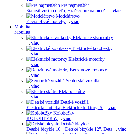
Pre najmenších
Starostlivosť o dieťa,
Hračky pre najmenší
...
viac
Modelárstvo
Zberateľské modely,
...
viac
Mobilita
Mobilita
Elektrické štvorkolky
...
viac
Elektrické kolobežky
...
viac
Elektrické motorky
...
viac
Benzínové motorky
...
viac
Seniorské vozidlá
...
viac
Elektro skútre
...
viac
Detské vozidlá
Elektrické autíčka,
Elektrické traktory,
Š
...
viac
Kolobežky
KOLOBEŽKY,
...
viac
Detské bicykle
Detské bicykle 10",
Detské bicykle 12",
Dets
...
viac