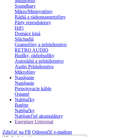
Multiroom
Soundbary
Mikro/Minisystémy
Rádiá a rádiomagnetofóny
Párty reproduktory
HiFi
Domáce kiná
Slúchadlá
Gramofóny a príslušenstvo
RETRO AUDIO
Budíky, rádiobudíky
Autorádiá a príslušenstvo
Audio Príslušenstvo
Mikrofóny
Napájanie
Napájanie
Prepojovacie káble
Ostatné
Nabíjačky
Batérie
Nabíjačky
Nabíjateľné akumulátory
Energizer Universal
Zdieľať na FB
Odporučiť e-mailom