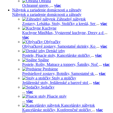
Obrana
Ochranné spreje,
...
viac
Nábytok a zariadenie domácnosti a záhrady
Nábytok a zariadenie domácnosti a záhrady
Záhradný nábytok
Zostavy,
Lehátka,
Stoly,
Stoličky a kreslá,
Ser
...
viac
Kuchyne
Kuchyne MiniMax,
Vystavené kuchyne,
Drezy a d
...
viac
Obývačky
Obývačkové zostavy,
Samostatné skrinky,
Ko
...
viac
Detské izby
Postele,
Písacie stoly,
Kancelárske stoličky
...
viac
Spálne
Postele,
Rošty,
Matrace a toppery,
Šatníky,
Noč
...
viac
Predsiene
Predsieňové zostavy,
Botníky,
Samostatné sk
...
viac
Stoly a stoličky
Jedálenské stoly,
Jedálenské a barové stol
...
viac
Sedačky
...
viac
Písacie stoly
...
viac
Kancelársky nábytok
Kancelárske stoličky,
Konferenčné stoličky
...
viac