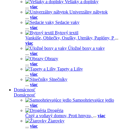
Vešiaky a doplnky
...
viac
Univerzálny nábytok
...
viac
Sedacie vaky
...
viac
Bytový textil
Vankúše,
Obliečky,
Osušky,
Uteráky,
Paplóny,
P
...
viac
Úložné boxy a vaky
...
viac
Obrazy
...
viac
Tapety a Lišty
...
viac
Slnečníky
...
viac
Domácnosť
Domácnosť
Samoohrievajúce jedlo
...
viac
Drogéria
Čistý a voňavý domov,
Proti hmyzu,
...
viac
Žiarovky
...
viac