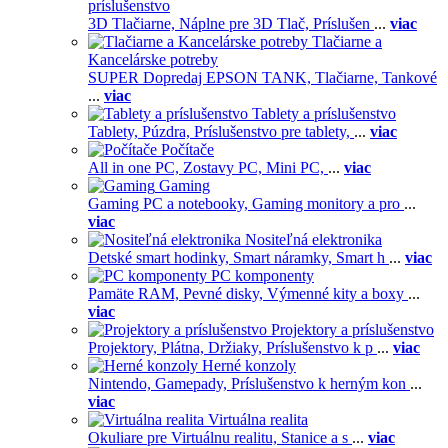
príslušenstvo
3D Tlačiarne,
Náplne pre 3D Tlač,
Príslušen
...
viac
Tlačiarne a
Kancelárske potreby
SUPER Dopredaj EPSON TANK,
Tlačiarne,
Tankové
...
viac
Tablety a príslušenstvo
Tablety,
Púzdra,
Príslušenstvo pre tablety,
...
viac
Počítače
All in one PC,
Zostavy PC,
Mini PC,
...
viac
Gaming
Gaming PC a notebooky,
Gaming monitory a pro
...
viac
Nositeľná elektronika
Detské smart hodinky,
Smart náramky,
Smart h
...
viac
PC komponenty
Pamäte RAM,
Pevné disky,
Výmenné kity a boxy
...
viac
Projektory a príslušenstvo
Projektory,
Plátna,
Držiaky,
Príslušenstvo k p
...
viac
Herné konzoly
Nintendo,
Gamepady,
Príslušenstvo k herným kon
...
viac
Virtuálna realita
Okuliare pre Virtuálnu realitu,
Stanice a s
...
viac