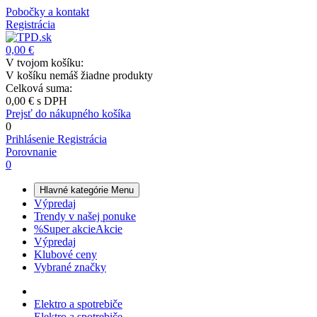
Pobočky a kontakt
Registrácia
0,00 €
V tvojom košíku:
V košíku nemáš žiadne produkty
Celková suma:
0,00 €
s DPH
Prejsť do nákupného košíka
0
Prihlásenie
Registrácia
Porovnanie
0
Hlavné kategórie
Menu
Výpredaj
Trendy v našej ponuke
%
Super akcie
Akcie
Výpredaj
Klubové ceny
Vybrané značky
Elektro a spotrebiče
Elektro a spotrebiče