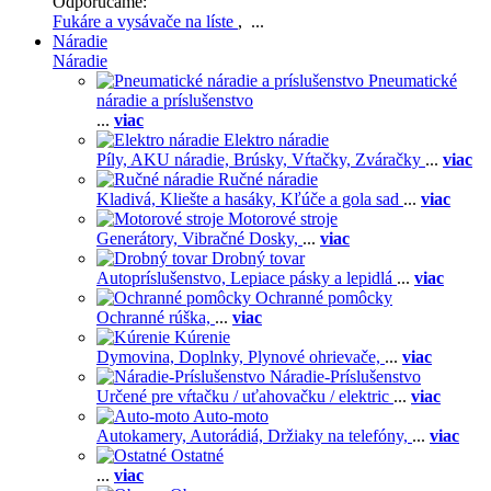
Odporúčame:
Fukáre a vysávače na líste
, ...
Náradie
Náradie
Pneumatické
náradie a príslušenstvo
...
viac
Elektro náradie
Píly,
AKU náradie,
Brúsky,
Vŕtačky,
Zváračky
...
viac
Ručné náradie
Kladivá,
Kliešte a hasáky,
Kľúče a gola sad
...
viac
Motorové stroje
Generátory,
Vibračné Dosky,
...
viac
Drobný tovar
Autopríslušenstvo,
Lepiace pásky a lepidlá
...
viac
Ochranné pomôcky
Ochranné rúška,
...
viac
Kúrenie
Dymovina,
Doplnky,
Plynové ohrievače,
...
viac
Náradie-Príslušenstvo
Určené pre vŕtačku / uťahovačku / elektric
...
viac
Auto-moto
Autokamery,
Autorádiá,
Držiaky na telefóny,
...
viac
Ostatné
...
viac