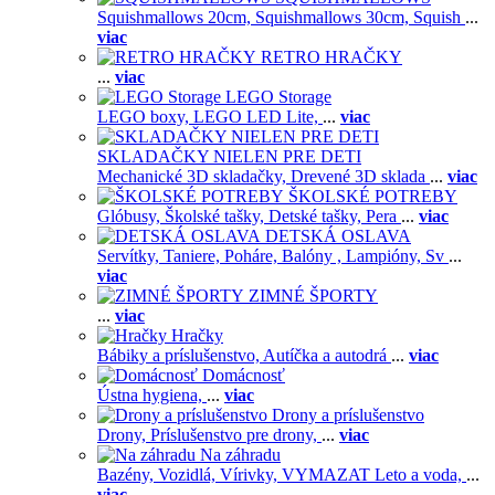
Squishmallows 20cm,
Squishmallows 30cm,
Squish
...
viac
RETRO HRAČKY
...
viac
LEGO Storage
LEGO boxy,
LEGO LED Lite,
...
viac
SKLADAČKY NIELEN PRE DETI
Mechanické 3D skladačky,
Drevené 3D sklada
...
viac
ŠKOLSKÉ POTREBY
Glóbusy,
Školské tašky,
Detské tašky,
Pera
...
viac
DETSKÁ OSLAVA
Servítky,
Taniere,
Poháre,
Balóny ,
Lampióny,
Sv
...
viac
ZIMNÉ ŠPORTY
...
viac
Hračky
Bábiky a príslušenstvo,
Autíčka a autodrá
...
viac
Domácnosť
Ústna hygiena,
...
viac
Drony a príslušenstvo
Drony,
Príslušenstvo pre drony,
...
viac
Na záhradu
Bazény,
Vozidlá,
Vírivky,
VYMAZAT Leto a voda,
...
viac