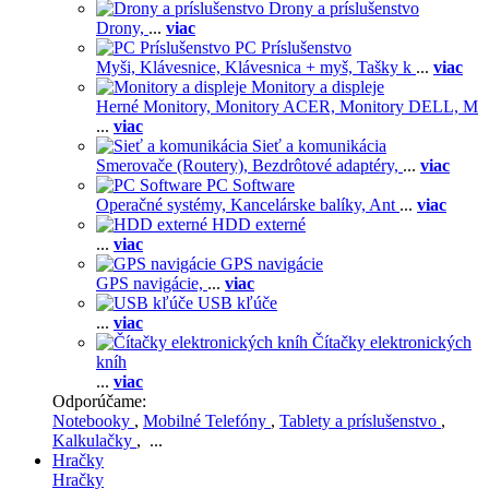
Drony a príslušenstvo
Drony,
...
viac
PC Príslušenstvo
Myši,
Klávesnice,
Klávesnica + myš,
Tašky k
...
viac
Monitory a displeje
Herné Monitory,
Monitory ACER,
Monitory DELL,
M
...
viac
Sieť a komunikácia
Smerovače (Routery),
Bezdrôtové adaptéry,
...
viac
PC Software
Operačné systémy,
Kancelárske balíky,
Ant
...
viac
HDD externé
...
viac
GPS navigácie
GPS navigácie,
...
viac
USB kľúče
...
viac
Čítačky elektronických
kníh
...
viac
Odporúčame:
Notebooky
,
Mobilné Telefóny
,
Tablety a príslušenstvo
,
Kalkulačky
, ...
Hračky
Hračky