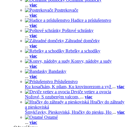
...
viac
Postrekovače
...
viac
Hadice a príslušenstvo
...
viac
Poštové schránky
...
viac
Záhradné domčeky
...
viac
Rebríky a schodíky
...
viac
Konvy, nádoby a sudy
...
viac
Bandasky
...
viac
Príslušenstvo
Ku kosačkám,
K pílam,
Ku krovinorezom a vyž
...
viac
Drviče vetiev a ovocia
Nožové,
S ozubeným valcom,
...
viac
Hračky do záhrady
a pieskoviská
Šmykľavky,
Pieskoviská,
Hračky do piesku,
Ho
...
viac
Ostatné
...
viac