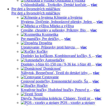
Odrážadla a vozítka
Cykloodrážadlá ,
Trojkolky,
Detské korčule
...
viac
Pre deti a štvornohých miláčikov
Pre deti a štvornohých miláčikov
Kŕmenie a hygiena
Hygiena,
Dojčenie,
Jednorázové plienky,
Jeden
...
viac
Mlieko a výživa
Cereálie, chrumky a sušienky,
Príkrmy,
Bio
...
viac
Kozmetika
Pre mamičky,
Pre detičky,
...
viac
Drogéria
Upratovanie,
Prípravky proti hmyzu,
...
viac
Kočíky
Doplnky ku kočíkom,
Kombinované kočíky,
S
...
viac
Autosedačky
Doplnky,
i-Size 61-150 cm / 9-36 kg,
i-Size 40
...
viac
Domácnosť
Nábytok,
Bezpečnosť,
Textil do detskej izby,
...
viac
Cestovanie
Cestovné postieľky,
Ergonomické nosiče,
Ša
...
viac
Hračky
Kreatívne hračky,
Hudobné hračky,
Penové p
...
viac
Textil
Dievča,
Neutrálna kolekcia,
Chlapec,
Textil pr
...
viac
POS - vzorky a stojany