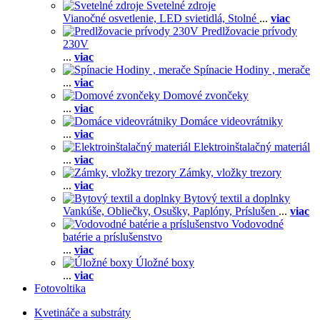
Svetelné zdroje
Vianočné osvetlenie,
LED svietidlá,
Stolné
...
viac
Predlžovacie prívody
230V
...
viac
Spínacie Hodiny , merače
...
viac
Domové zvončeky
...
viac
Domáce videovrátniky
...
viac
Elektroinštalačný materiál
...
viac
Zámky, vložky trezory
...
viac
Bytový textil a doplnky
Vankúše,
Obliečky,
Osušky,
Paplóny,
Príslušen
...
viac
Vodovodné
batérie a príslušenstvo
...
viac
Úložné boxy
...
viac
Fotovoltika
Kvetináče a substráty