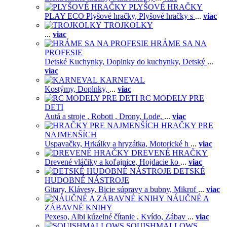
PLYŠOVÉ HRAČKY
PLAY ECO Plyšové hračky,
Plyšové hračky s
...
viac
TROJKOLKY
...
viac
HRÁME SA NA
PROFESIE
Detské Kuchynky,
Doplnky do kuchynky,
Detský
...
viac
KARNEVAL
Kostýmy,
Doplnky,
...
viac
RC MODELY PRE
DETI
Autá a stroje ,
Roboti ,
Drony,
Lode,
...
viac
HRAČKY PRE
NAJMENŠÍCH
Uspavačky,
Hrkálky a hryzátka,
Motorické h
...
viac
DREVENÉ HRAČKY
Drevené vláčiky a koľajnice,
Hojdacie ko
...
viac
DETSKÉ
HUDOBNÉ NÁSTROJE
Gitary,
Klávesy,
Bicie súpravy a bubny,
Mikrof
...
viac
NÁUČNÉ A
ZÁBAVNÉ KNIHY
Pexeso,
Albi kúzelné čítanie ,
Kvído,
Zábav
...
viac
SQUISHMALLOWS