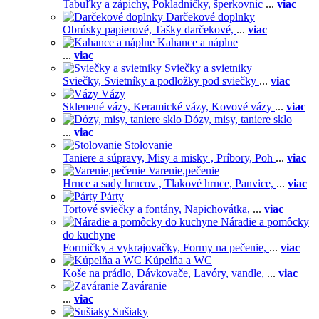
Tabuľky a zápichy,
Pokladničky, šperkovnic
...
viac
Darčekové doplnky
Obrúsky papierové,
Tašky darčekové,
...
viac
Kahance a náplne
...
viac
Sviečky a svietniky
Sviečky,
Svietníky a podložky pod sviečky
...
viac
Vázy
Sklenené vázy,
Keramické vázy,
Kovové vázy
...
viac
Dózy, misy, taniere sklo
...
viac
Stolovanie
Taniere a súpravy,
Misy a misky ,
Príbory,
Poh
...
viac
Varenie,pečenie
Hrnce a sady hrncov ,
Tlakové hrnce,
Panvice,
...
viac
Párty
Tortové sviečky a fontány,
Napichovátka,
...
viac
Náradie a pomôcky
do kuchyne
Formičky a vykrajovačky,
Formy na pečenie,
...
viac
Kúpelňa a WC
Koše na prádlo,
Dávkovače,
Lavóry, vandle,
...
viac
Zaváranie
...
viac
Sušiaky