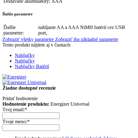
Dodávané akumulátory:
AAA
Ďalšie parametre
Ďalšie
nabíjanie AA a AAA NiMH batérií cez USB
parametre:
port,
Zobraziť všetky parametre
Zobraziť iba základné parametre
Tento produkt nájdete aj v častiach:
Nabíjačky
Nabíjačky
Nabíjačky Batérií
Žiadne dostupné recenzie
Pridať hodnotenie
Hodnotenie produktu:
Energizer Universal
Tvoj email:
*
Tvoje meno:
*