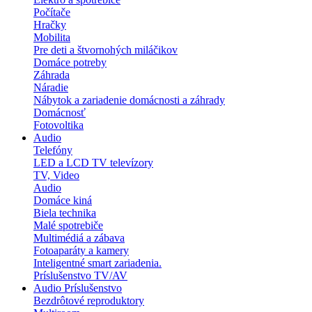
Počítače
Hračky
Mobilita
Pre deti a štvornohých miláčikov
Domáce potreby
Záhrada
Náradie
Nábytok a zariadenie domácnosti a záhrady
Domácnosť
Fotovoltika
Audio
Telefóny
LED a LCD TV televízory
TV, Video
Audio
Domáce kiná
Biela technika
Malé spotrebiče
Multimédiá a zábava
Fotoaparáty a kamery
Inteligentné smart zariadenia.
Príslušenstvo TV/AV
Audio Príslušenstvo
Bezdrôtové reproduktory