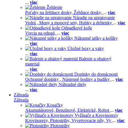
...
viac
Žehlenie
Poťahy na žehliace dosky,
Žehliace dosky,
...
viac
Náradie na upratovanie
Vedrá ,
Mopy a mopové sety,
Hubky a drôtenky
...
viac
Odpadkové koše
Vrecia na odpad,
...
viac
Nákupné tašky a košíky
...
viac
Úložné boxy a vaky
...
viac
Balenie a obalový
material
...
viac
Doplnky do domácnosti
Ochranné doplnky ,
Nástenné hodiny a budíky
...
viac
Náhradné diely
...
viac
Záhrada
Záhrada
Kosačky
Akumulátorové,
Benzínové,
Elektrické,
Robot
...
viac
Vyžínače a Krovinorezy
Krovinorezy,
Plotostrihy,
Vyvetvovacie píly,
Vy
...
viac
Plotostrihy