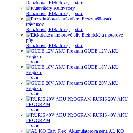
Benzínové,
Elektrické,
...
viac
Kultivátory
Benzínové,
Elektrické,
...
viac
Prevzdušňovače
trávnikov
Benzínové,
Elektrické,
...
viac
Elektrické a motorové
píly
Benzínové,
Elektrické,
...
viac
GÜDE 12V AKU
Program
...
viac
GÜDE 18V AKU
Program
...
viac
GÜDE 20V AKU
Program
...
viac
RURIS 20V AKU
PROGRAM
...
viac
RURIS 40V AKU
PROGRAM
...
viac
AL-KO