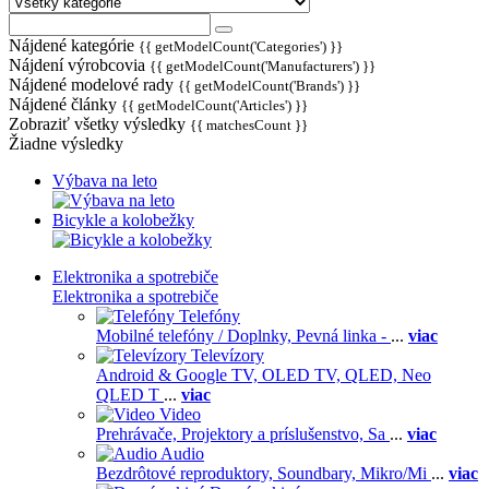
Nájdené kategórie
{{ getModelCount('Categories') }}
Nájdení výrobcovia
{{ getModelCount('Manufacturers') }}
Nájdené modelové rady
{{ getModelCount('Brands') }}
Nájdené články
{{ getModelCount('Articles') }}
Zobraziť všetky výsledky
{{ matchesCount }}
Žiadne výsledky
Výbava na leto
Bicykle a kolobežky
Elektronika a spotrebiče
Elektronika a spotrebiče
Telefóny
Mobilné telefóny / Doplnky,
Pevná linka -
...
viac
Televízory
Android & Google TV,
OLED TV,
QLED, Neo
QLED T
...
viac
Video
Prehrávače,
Projektory a príslušenstvo,
Sa
...
viac
Audio
Bezdrôtové reproduktory,
Soundbary,
Mikro/Mi
...
viac