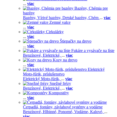
...
viac
Bazény, Chémia pre
bazény
Bazény,
Vírivé bazény,
Detské bazény,
Chém
...
viac
Zemné valce
...
viac
Cirkulárky
...
viac
Štiepačky na drevo
...
viac
Fukáre a vysávače na líste
Benzínové,
Elektrické,
...
viac
Kozy na drevo
...
viac
Elektrický
Moto-fúrik, príslušenstvo
Elektrický Moto-fúrik,
...
viac
Snežné frézy
Benzínové,
Elektrické,
...
viac
Kompostéry
...
viac
Čerpadlá, fontány, závlahové systémy a vodárne
Benzínové,
Hlbinné,
Ponorné,
Vodárne,
Kalové,
...
viac