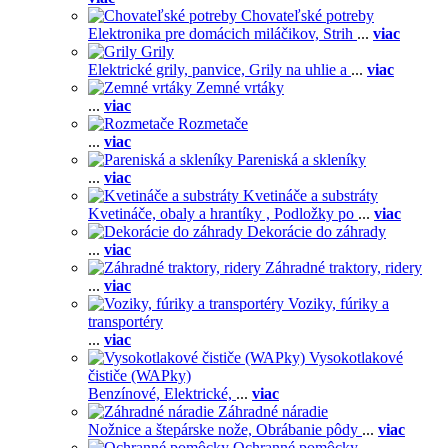
Chovateľské potreby
Elektronika pre domácich miláčikov,
Strih
...
viac
Grily
Elektrické grily, panvice,
Grily na uhlie a
...
viac
Zemné vrtáky
...
viac
Rozmetače
...
viac
Pareniská a skleníky
...
viac
Kvetináče a substráty
Kvetináče, obaly a hrantíky ,
Podložky po
...
viac
Dekorácie do záhrady
...
viac
Záhradné traktory, ridery
...
viac
Voziky, fúriky a
transportéry
...
viac
Vysokotlakové
čističe (WAPky)
Benzínové,
Elektrické,
...
viac
Záhradné náradie
Nožnice a štepárske nože,
Obrábanie pôdy
...
viac
Ochranné pomôcky