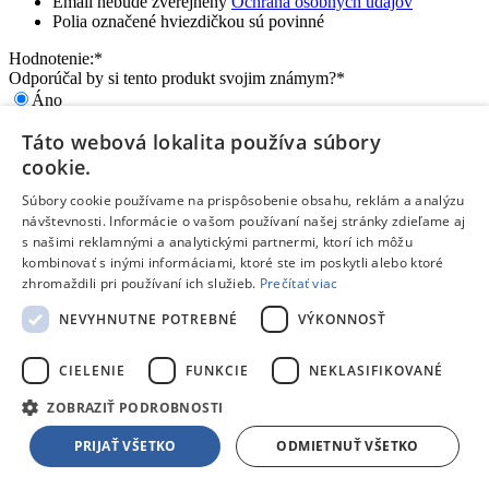
Email nebude zverejnený
Ochrana osobných údajov
Polia označené hviezdičkou sú povinné
Hodnotenie:
*
Odporúčal by si tento produkt svojim známym?
*
Áno
Nie
Táto webová lokalita používa súbory
Pozitíva:
cookie.
Súbory cookie používame na prispôsobenie obsahu, reklám a analýzu
návštevnosti. Informácie o vašom používaní našej stránky zdieľame aj
s našimi reklamnými a analytickými partnermi, ktorí ich môžu
kombinovať s inými informáciami, ktoré ste im poskytli alebo ktoré
Napíš najdôležitejšie prednosti a výhody
zhromaždili pri používaní ich služieb.
Prečítať viac
Ktoré vlastnosti tohto produktu ťa potešili?
Každý bod napíš na nový riadok
NEVYHNUTNE POTREBNÉ
VÝKONNOSŤ
Negatíva:
CIELENIE
FUNKCIE
NEKLASIFIKOVANÉ
ZOBRAZIŤ PODROBNOSTI
PRIJAŤ VŠETKO
ODMIETNUŤ VŠETKO
Napíš slabé stránky a nevýhody produktu