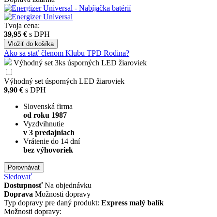
Tvoja cena:
39,95 €
s DPH
Vložiť
do košíka
Ako sa stať členom Klubu TPD Rodina?
Výhodný set 3ks úsporných LED žiaroviek
Výhodný set úsporných LED žiaroviek
9,90 €
s DPH
Slovenská firma
od roku 1987
Vyzdvihnutie
v 3 predajniach
Vrátenie do 14 dní
bez výhovoriek
Porovnávať
Sledovať
Dostupnosť
Na objednávku
Doprava
Možnosti dopravy
Typ dopravy pre daný produkt:
Express malý balík
Možnosti dopravy: