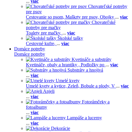
...
viac
Chovateľské potreby
pre psov
Cestovanie so psom,
Maškrty pre psov,
Obojky
...
viac
Chovateľské
potreby pre mačky
Toalety pre mačky,
...
viac
Školské tašky
Cestovné kufre,
...
viac
Domáce potreby
Domáce potreby
Kvetináče a substráty
Kvetináče, obaly a hrantíky ,
Podložky po
...
viac
Substráty a hnojivá
...
viac
Umelé kvety
Umelé kvety a kytice,
Zeleň,
Bobule a plody,
V
...
viac
Anjeli
...
viac
Fotorámčeky a
fotoalbumy
...
viac
Lampáše a lucerny
...
viac
Dekorácie