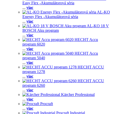
Easy Flex -Akumulátorová séria
...
viac
AL-KO
Energy Flex -Akumulátorová séria
...
viac
AL-KO 18 V
BOSCH Aku program
...
viac
HECHT Accu
program 6020
...
viac
HECHT Accu
program 5040
...
viac
HECHT ACCU
program 1278
...
viac
HECHT ACCU
program 6260
...
viac
Kärcher Professional
...
viac
Procraft
...
viac
Procraft Industrial