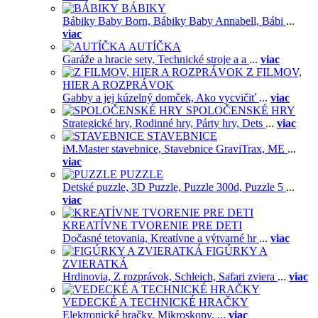
BÁBIKY
Bábiky Baby Born,
Bábiky Baby Annabell,
Bábi
...
viac
AUTÍČKA
Garáže a hracie sety,
Technické stroje a a
...
viac
Z FILMOV,
HIER A ROZPRÁVOK
Gabby a jej kúzelný domček,
Ako vycvičiť
...
viac
SPOLOČENSKÉ HRY
Strategické hry,
Rodinné hry,
Párty hry,
Dets
...
viac
STAVEBNICE
iM.Master stavebnice,
Stavebnice GraviTrax,
ME
...
viac
PUZZLE
Detské puzzle,
3D Puzzle,
Puzzle 300d,
Puzzle 5
...
viac
KREATÍVNE TVORENIE PRE DETI
Dočasné tetovania,
Kreatívne a výtvarné hr
...
viac
FIGÚRKY A
ZVIERATKÁ
Hrdinovia,
Z rozprávok,
Schleich,
Safari zviera
...
viac
VEDECKÉ A TECHNICKÉ HRAČKY
Elektronické hračky,
Mikroskopy,
...
viac