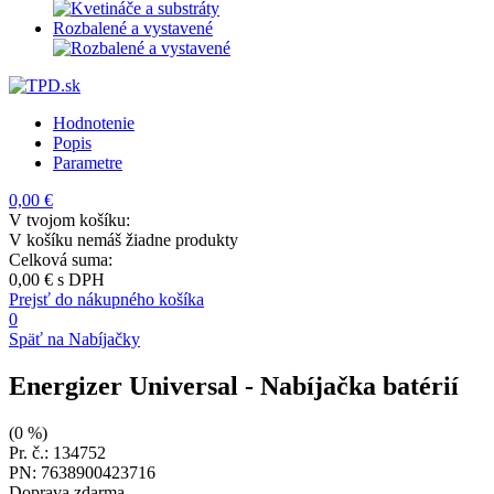
Rozbalené a vystavené
Hodnotenie
Popis
Parametre
0,00 €
V tvojom košíku:
V košíku nemáš žiadne produkty
Celková suma:
0,00 €
s DPH
Prejsť do nákupného košíka
0
Späť na Nabíjačky
Energizer Universal
- Nabíjačka batérií
(0 %)
Pr. č.: 134752
PN: 7638900423716
Doprava zdarma