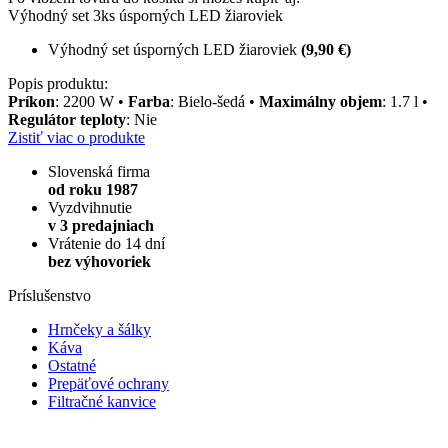
Výhodný set 3ks úsporných LED žiaroviek
Výhodný set úsporných LED žiaroviek
(9,90 €)
Popis produktu:
Príkon
: 2200 W •
Farba
: Bielo-šedá •
Maximálny objem
: 1.7 l •
Regulátor teploty
: Nie
Zistiť viac o produkte
Slovenská firma
od roku 1987
Vyzdvihnutie
v 3 predajniach
Vrátenie do 14 dní
bez výhovoriek
Príslušenstvo
Hrnčeky a šálky
Káva
Ostatné
Prepäťové ochrany
Filtračné kanvice