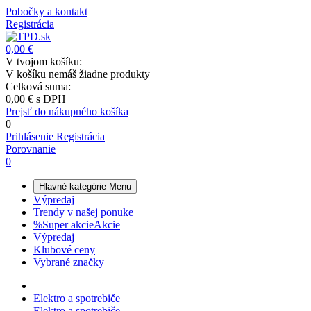
Pobočky a kontakt
Registrácia
0,00 €
V tvojom košíku:
V košíku nemáš žiadne produkty
Celková suma:
0,00 €
s DPH
Prejsť do nákupného košíka
0
Prihlásenie
Registrácia
Porovnanie
0
Hlavné kategórie
Menu
Výpredaj
Trendy v našej ponuke
%
Super akcie
Akcie
Výpredaj
Klubové ceny
Vybrané značky
Elektro a spotrebiče
Elektro a spotrebiče