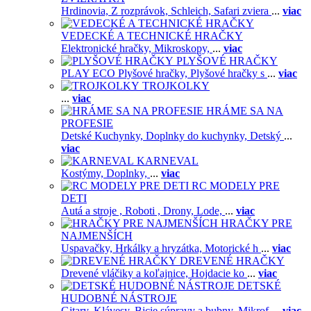
Hrdinovia,
Z rozprávok,
Schleich,
Safari zviera
...
viac
VEDECKÉ A TECHNICKÉ HRAČKY
Elektronické hračky,
Mikroskopy,
...
viac
PLYŠOVÉ HRAČKY
PLAY ECO Plyšové hračky,
Plyšové hračky s
...
viac
TROJKOLKY
...
viac
HRÁME SA NA
PROFESIE
Detské Kuchynky,
Doplnky do kuchynky,
Detský
...
viac
KARNEVAL
Kostýmy,
Doplnky,
...
viac
RC MODELY PRE
DETI
Autá a stroje ,
Roboti ,
Drony,
Lode,
...
viac
HRAČKY PRE
NAJMENŠÍCH
Uspavačky,
Hrkálky a hryzátka,
Motorické h
...
viac
DREVENÉ HRAČKY
Drevené vláčiky a koľajnice,
Hojdacie ko
...
viac
DETSKÉ
HUDOBNÉ NÁSTROJE
Gitary,
Klávesy,
Bicie súpravy a bubny,
Mikrof
...
viac