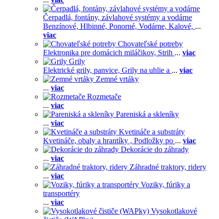
Čerpadlá, fontány, závlahové systémy a vodárne
Benzínové,
Hlbinné,
Ponorné,
Vodárne,
Kalové,
...
viac
Chovateľské potreby
Elektronika pre domácich miláčikov,
Strih
...
viac
Grily
Elektrické grily, panvice,
Grily na uhlie a
...
viac
Zemné vrtáky
...
viac
Rozmetače
...
viac
Pareniská a skleníky
...
viac
Kvetináče a substráty
Kvetináče, obaly a hrantíky ,
Podložky po
...
viac
Dekorácie do záhrady
...
viac
Záhradné traktory, ridery
...
viac
Voziky, fúriky a
transportéry
...
viac
Vysokotlakové