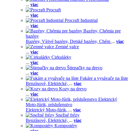
...
viac
Procraft
...
viac
Procraft Industrial
...
viac
Bazény, Chémia pre
bazény
Bazény,
Vírivé bazény,
Detské bazény,
Chém
...
viac
Zemné valce
...
viac
Cirkulárky
...
viac
Štiepačky na drevo
...
viac
Fukáre a vysávače na líste
Benzínové,
Elektrické,
...
viac
Kozy na drevo
...
viac
Elektrický
Moto-fúrik, príslušenstvo
Elektrický Moto-fúrik,
...
viac
Snežné frézy
Benzínové,
Elektrické,
...
viac
Kompostéry
...
viac