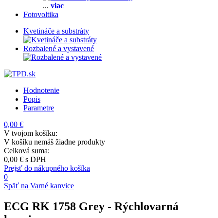
...
viac
Fotovoltika
Kvetináče a substráty
Rozbalené a vystavené
Hodnotenie
Popis
Parametre
0,00 €
V tvojom košíku:
V košíku nemáš žiadne produkty
Celková suma:
0,00 €
s DPH
Prejsť do nákupného košíka
0
Späť na Varné kanvice
ECG RK 1758 Grey
- Rýchlovarná