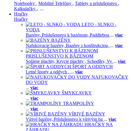
Notebooky
,
Mobilné Telefóny
,
Tablety a príslušenstvo
,
Kalkulačky
, ...
Hračky
Hračky
LETO - SLNKO -
VODA
Bazény,
Príslušenstvo k bazénom,
Paddleboa
...
viac
BAZÉNY
Nafukovacie bazény,
Bazény s konštrukciou,
...
viac
PRISLUŠENSTVO K BÁZENOM
Solárne plachty,
Krycie plachty ,
Schodíky,
Vy
...
viac
ŠPORT A ODDYCH
Letné športy a oddych ,
...
viac
NAFUKOVAČKY
DO VODY
...
viac
ŠMYKĽAVKY
...
viac
TRAMPOLÍNY
...
viac
VÍRIVÉ BAZÉNY
Vírivé bazény,
Príslušenstvo k vírivým ba
...
viac
HRAČKY NA
ZÁHRADU