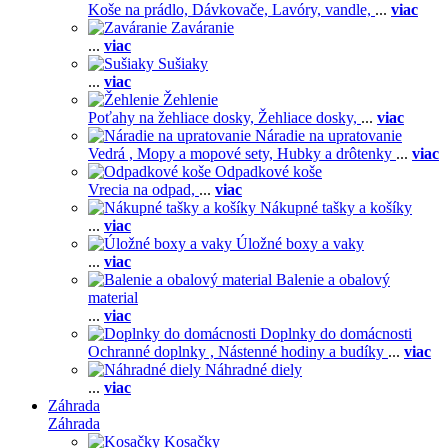
Koše na prádlo,
Dávkovače,
Lavóry, vandle,
...
viac
Zaváranie
...
viac
Sušiaky
...
viac
Žehlenie
Poťahy na žehliace dosky,
Žehliace dosky,
...
viac
Náradie na upratovanie
Vedrá ,
Mopy a mopové sety,
Hubky a drôtenky
...
viac
Odpadkové koše
Vrecia na odpad,
...
viac
Nákupné tašky a košíky
...
viac
Úložné boxy a vaky
...
viac
Balenie a obalový
material
...
viac
Doplnky do domácnosti
Ochranné doplnky ,
Nástenné hodiny a budíky
...
viac
Náhradné diely
...
viac
Záhrada
Záhrada
Kosačky