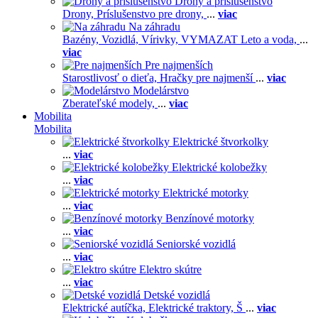
Drony a príslušenstvo
Drony,
Príslušenstvo pre drony,
...
viac
Na záhradu
Bazény,
Vozidlá,
Vírivky,
VYMAZAT Leto a voda,
...
viac
Pre najmenších
Starostlivosť o dieťa,
Hračky pre najmenší
...
viac
Modelárstvo
Zberateľské modely,
...
viac
Mobilita
Mobilita
Elektrické štvorkolky
...
viac
Elektrické kolobežky
...
viac
Elektrické motorky
...
viac
Benzínové motorky
...
viac
Seniorské vozidlá
...
viac
Elektro skútre
...
viac
Detské vozidlá
Elektrické autíčka,
Elektrické traktory,
Š
...
viac