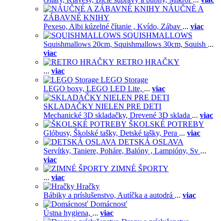
NÁUČNÉ A
ZÁBAVNÉ KNIHY
Pexeso,
Albi kúzelné čítanie ,
Kvído,
Zábav
...
viac
SQUISHMALLOWS
Squishmallows 20cm,
Squishmallows 30cm,
Squish
...
viac
RETRO HRAČKY
...
viac
LEGO Storage
LEGO boxy,
LEGO LED Lite,
...
viac
SKLADAČKY NIELEN PRE DETI
Mechanické 3D skladačky,
Drevené 3D sklada
...
viac
ŠKOLSKÉ POTREBY
Glóbusy,
Školské tašky,
Detské tašky,
Pera
...
viac
DETSKÁ OSLAVA
Servítky,
Taniere,
Poháre,
Balóny ,
Lampióny,
Sv
...
viac
ZIMNÉ ŠPORTY
...
viac
Hračky
Bábiky a príslušenstvo,
Autíčka a autodrá
...
viac
Domácnosť
Ústna hygiena,
...
viac