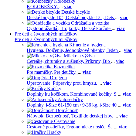
Kolobežky
KOLOBEŽKY,
...
viac
Detské bicykle
Detské bicykle 10",
Detské bicykle 12",
Dets
...
viac
Odrážadla a vozítka
Cykloodrážadlá ,
Trojkolky,
Detské korčule
...
viac
Pre deti a štvornohých miláčikov
Pre deti a štvornohých miláčikov
Kŕmenie a hygiena
Hygiena,
Dojčenie,
Jednorázové plienky,
Jeden
...
viac
Mlieko a výživa
Cereálie, chrumky a sušienky,
Príkrmy,
Bio
...
viac
Kozmetika
Pre mamičky,
Pre detičky,
...
viac
Drogéria
Upratovanie,
Prípravky proti hmyzu,
...
viac
Kočíky
Doplnky ku kočíkom,
Kombinované kočíky,
S
...
viac
Autosedačky
Doplnky,
i-Size 61-150 cm / 9-36 kg,
i-Size 40
...
viac
Domácnosť
Nábytok,
Bezpečnosť,
Textil do detskej izby,
...
viac
Cestovanie
Cestovné postieľky,
Ergonomické nosiče,
Ša
...
viac
Hračky