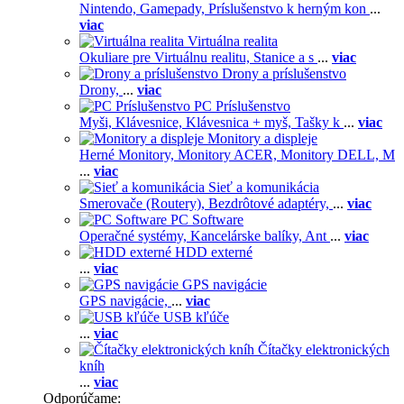
Nintendo,
Gamepady,
Príslušenstvo k herným kon
...
viac
Virtuálna realita
Okuliare pre Virtuálnu realitu,
Stanice a s
...
viac
Drony a príslušenstvo
Drony,
...
viac
PC Príslušenstvo
Myši,
Klávesnice,
Klávesnica + myš,
Tašky k
...
viac
Monitory a displeje
Herné Monitory,
Monitory ACER,
Monitory DELL,
M
...
viac
Sieť a komunikácia
Smerovače (Routery),
Bezdrôtové adaptéry,
...
viac
PC Software
Operačné systémy,
Kancelárske balíky,
Ant
...
viac
HDD externé
...
viac
GPS navigácie
GPS navigácie,
...
viac
USB kľúče
...
viac
Čítačky elektronických
kníh
...
viac
Odporúčame: