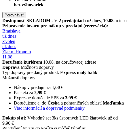
bez výhovoriek
Porovnávať
Dostupnosť
SKLADOM
- V
2 predajniach
už dnes,
10.08.
u teba
Pripravenie tovaru pre nákup v predajni (rezervácia):
Bratislava
už dnes
Zvolen
už dnes
Žiar n. Hronom
11.08.
Doručenie kuriérom
10.08. na doručovacej adrese
Doprava
Možnosti dopravy
Typ dopravy pre daný produkt:
Express malý balík
Možnosti dopravy:
Nákup v predajni za
1,00 €
Packeta za
2,99 €
Expresné doručenie SPS za
3,99 €
Doručujeme aj do
Česka
a pohraničných oblastí
Maďarska
Viac informácií a dopravné podmienky
Dokúp si aj:
Výhodný set 3ks úsporných LED žiaroviek už od
9,90 €
Po vložení tovaru do košíka si môžeš kúpiť aj: