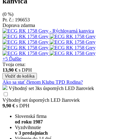
kanvica
(0 %)
Pr. č.: 196653
Doprava zdarma
+5
Ďalšie
Tvoja cena:
13,90 €
s DPH
Vložiť
do košíka
Ako sa stať členom Klubu TPD Rodina?
Výhodný set 3ks úsporných LED žiaroviek
Výhodný set úsporných LED žiaroviek
9,90 €
s DPH
Slovenská firma
od roku 1987
Vyzdvihnutie
v 3 predajniach
Vrátenie do 14 dní