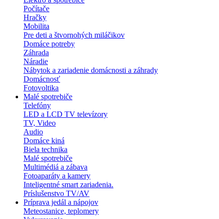
Počítače
Hračky
Mobilita
Pre deti a štvornohých miláčikov
Domáce potreby
Záhrada
Náradie
Nábytok a zariadenie domácnosti a záhrady
Domácnosť
Fotovoltika
Malé spotrebiče
Telefóny
LED a LCD TV televízory
TV, Video
Audio
Domáce kiná
Biela technika
Malé spotrebiče
Multimédiá a zábava
Fotoaparáty a kamery
Inteligentné smart zariadenia.
Príslušenstvo TV/AV
Príprava jedál a nápojov
Meteostanice, teplomery