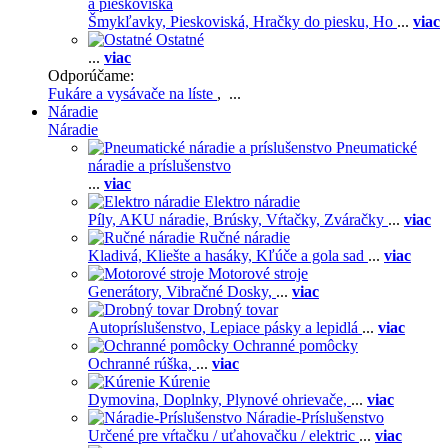
a pieskoviská
Šmykľavky,
Pieskoviská,
Hračky do piesku,
Ho
...
viac
Ostatné
...
viac
Odporúčame:
Fukáre a vysávače na líste
, ...
Náradie
Náradie
Pneumatické
náradie a príslušenstvo
...
viac
Elektro náradie
Píly,
AKU náradie,
Brúsky,
Vŕtačky,
Zváračky
...
viac
Ručné náradie
Kladivá,
Kliešte a hasáky,
Kľúče a gola sad
...
viac
Motorové stroje
Generátory,
Vibračné Dosky,
...
viac
Drobný tovar
Autopríslušenstvo,
Lepiace pásky a lepidlá
...
viac
Ochranné pomôcky
Ochranné rúška,
...
viac
Kúrenie
Dymovina,
Doplnky,
Plynové ohrievače,
...
viac
Náradie-Príslušenstvo
Určené pre vŕtačku / uťahovačku / elektric
...
viac