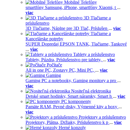
Mobilné Telefóny
smartfóny Samsung,
iPhone,
smartfóny Xiaomi,
t
...
viac
3D Tlačiarne a
príslušenstvo
3D Tlačiarne,
Náplne pre 3D Tlač,
Príslušen
...
viac
Tlačiarne a
Kancelárske potreby
SUPER Dopredaj EPSON TANK,
Tlačiarne,
Tankové
...
viac
Tablety a príslušenstvo
Tablety,
Púzdra,
Príslušenstvo pre tablety,
...
viac
Počítače
All in one PC,
Zostavy PC,
Mini PC,
...
viac
Gaming
Gaming PC a notebooky,
Gaming monitory a pro
...
viac
Nositeľná elektronika
Detské smart hodinky,
Smart náramky,
Smart h
...
viac
PC komponenty
Pamäte RAM,
Pevné disky,
Výmenné kity a boxy
...
viac
Projektory a príslušenstvo
Projektory,
Plátna,
Držiaky,
Príslušenstvo k p
...
viac
Herné konzoly