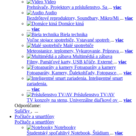
Video
Prehrávače,
Projektory a príslušenstvo,
Sa
...
viac
Audio
Bezdrôtové reproduktory,
Soundbary,
Mikro/Mi
...
viac
Domáce kiná
...
viac
Biela technika
Voľne stojace spotrebiče,
Vstavané spotreb
...
viac
Malé spotrebiče
Meteostanice, teplomery,
Vykurovanie,
Príprava
...
viac
Multimédiá a zábava
Filmy,
Pamäťové karty,
USB kľúče,
Externé
...
viac
Fotoaparáty a kamery
Fotoaparáty,
Kamery,
Ďalekohľady,
Fotopasce,
...
viac
Inteligentné smart
zariadenia.
...
viac
Príslušenstvo TV/AV
TV konzoly na stenu,
Univerzálne diaľkové ov
...
viac
Odporúčame:
Sušičky
, ...
Počítače a smartfóny
Počítače a smartfóny
Notebooky
Študentský spoľahlivý Notebook,
Štúdium
...
viac