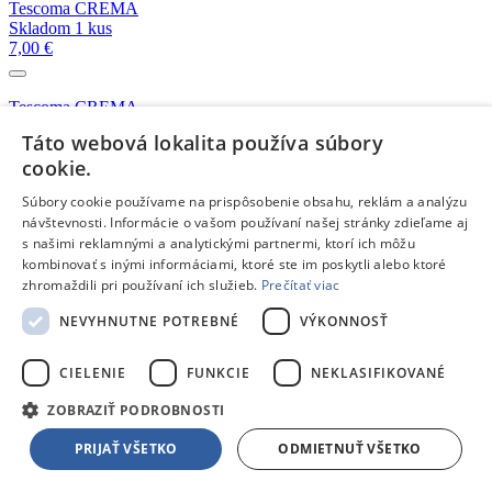
Tescoma CREMA
Skladom 1 kus
7,00 €
Tescoma CREMA
Na objednávku
Táto webová lokalita používa súbory
10,30 €
cookie.
Súbory cookie používame na prispôsobenie obsahu, reklám a analýzu
Tescoma CREMA
návštevnosti. Informácie o vašom používaní našej stránky zdieľame aj
Skladom 4 kusy
s našimi reklamnými a analytickými partnermi, ktorí ich môžu
12,80 €
kombinovať s inými informáciami, ktoré ste im poskytli alebo ktoré
zhromaždili pri používaní ich služieb.
Prečítať viac
Tescoma CREMA
NEVYHNUTNE POTREBNÉ
VÝKONNOSŤ
Skladom 5 a viac kusov
8,70 €
CIELENIE
FUNKCIE
NEKLASIFIKOVANÉ
Viac kompatibilných produktov z kategórie:
Hrnčeky a šálky
ZOBRAZIŤ PODROBNOSTI
Dallmayr Espresso Barista 1kg
Skladom 4 kusy
PRIJAŤ VŠETKO
ODMIETNUŤ VŠETKO
27,90 €