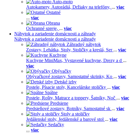
Auto-moto
Autokamery,
Autorádiá,
Držiaky na telefóny,
...
viac
Ostatné
...
viac
Obrana
Ochranné spreje,
...
viac
Nábytok a zariadenie domácnosti a záhrady
Nábytok a zariadenie domácnosti a záhrady
Záhradný nábytok
Zostavy,
Lehátka,
Stoly,
Stoličky a kreslá,
Ser
...
viac
Kuchyne
Kuchyne MiniMax,
Vystavené kuchyne,
Drezy a d
...
viac
Obývačky
Obývačkové zostavy,
Samostatné skrinky,
Ko
...
viac
Detské izby
Postele,
Písacie stoly,
Kancelárske stoličky
...
viac
Spálne
Postele,
Rošty,
Matrace a toppery,
Šatníky,
Noč
...
viac
Predsiene
Predsieňové zostavy,
Botníky,
Samostatné sk
...
viac
Stoly a stoličky
Jedálenské stoly,
Jedálenské a barové stol
...
viac
Sedačky
...
viac