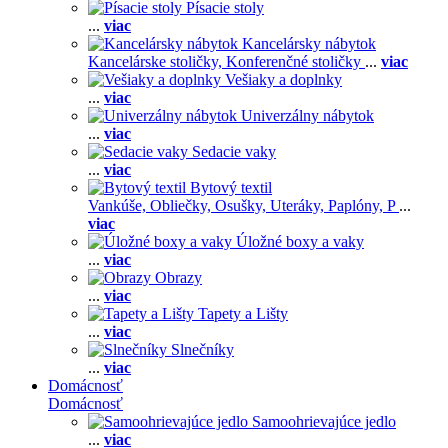
Písacie stoly
...
viac
Kancelársky nábytok
Kancelárske stoličky,
Konferenčné stoličky
...
viac
Vešiaky a doplnky
...
viac
Univerzálny nábytok
...
viac
Sedacie vaky
...
viac
Bytový textil
Vankúše,
Obliečky,
Osušky,
Uteráky,
Paplóny,
P
...
viac
Úložné boxy a vaky
...
viac
Obrazy
...
viac
Tapety a Lišty
...
viac
Slnečníky
...
viac
Domácnosť
Domácnosť
Samoohrievajúce jedlo
...
viac