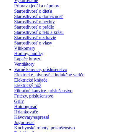
Vykurovanie
Príprava jedál a nápojov
Starostlivosť o dieťa
Starostlivosť o domácnosť
Starostlivosť o nechty
Starostlivosť o prádlo
Starostlivosť o telo a krásu
Starostlivosť o zdravie
Starostlivosť o vlasy
Vlhkomery
Hodiny, budíky
Lapače hmyzu
Ventilátory
Varné kanvice, príslušenstvo
Elektrické, plynové a indukčné variče
Elektrické krájače
Elektrický nôž
Filtračné kanvice, príslušenstvo
Fritézy, príslušenstvo
Grily
Hotdogovač
Hriankovače
Kávovary/espressá
Jogurtovač
Kuchynské roboty, príslušenstvo