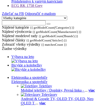
Príslušenstvo k varným kanviciam
ECG RK 1758 Grey
Zdieľať na FB
Odporučiť e-mailom
Nájdené kategórie
{{ getModelCount('Categories') }}
Nájdení výrobcovia
{{ getModelCount('Manufacturers') }}
Nájdené modelové rady
{{ getModelCount('Brands') }}
Nájdené články
{{ getModelCount('Articles') }}
Zobraziť všetky výsledky
{{ matchesCount }}
Žiadne výsledky
Výbava na leto
Bicykle a kolobežky
Elektronika a spotrebiče
Elektronika a spotrebiče
Telefóny
Mobilné telefóny / Doplnky,
Pevná linka -
...
viac
Televízory
Android & Google TV,
OLED TV,
QLED, Neo
QLED T
...
viac