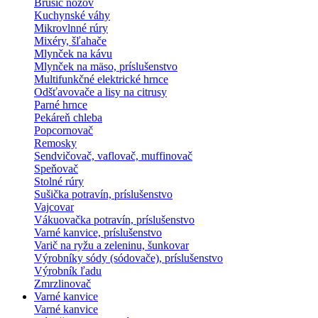
Brúsič nožov
Kuchynské váhy
Mikrovlnné rúry
Mixéry, šľahače
Mlynček na kávu
Mlynček na mäso, príslušenstvo
Multifunkčné elektrické hrnce
Odšťavovače a lisy na citrusy
Parné hrnce
Pekáreň chleba
Popcornovač
Remosky
Sendvičovač, vaflovač, muffinovač
Speňovač
Stolné rúry
Sušička potravín, príslušenstvo
Vajcovar
Vákuovačka potravín, príslušenstvo
Varné kanvice, príslušenstvo
Varič na ryžu a zeleninu, šunkovar
Výrobníky sódy (sódovače), príslušenstvo
Výrobník ľadu
Zmrzlinovač
Varné kanvice
Varné kanvice