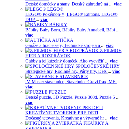
Detské domčeky a stany,
Detský záhradný ná
...
viac
LEGO®
LEGO® Pokémon™,
LEGO® Editions,
LEGO®
DUP
...
viac
BÁBIKY
Bábiky Baby Born,
Bábiky Baby Annabell,
Bábi
...
viac
AUTÍČKA
Garáže a hracie sety,
Technické stroje a a
...
viac
Z FILMOV,
HIER A ROZPRÁVOK
Gabby a jej kúzelný domček,
Ako vycvičiť
...
viac
SPOLOČENSKÉ HRY
Strategické hry,
Rodinné hry,
Párty hry,
Dets
...
viac
STAVEBNICE
iM.Master stavebnice,
Stavebnice GraviTrax,
ME
...
viac
PUZZLE
Detské puzzle,
3D Puzzle,
Puzzle 300d,
Puzzle 5
...
viac
KREATÍVNE TVORENIE PRE DETI
Dočasné tetovania,
Kreatívne a výtvarné hr
...
viac
FIGÚRKY A
ZVIERATKÁ