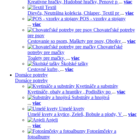
Kreatívne hračky,
Hudobné hračky,
Penové p
...
viac
Textil
Dievča,
Neutrálna kolekcia,
Chlapec,
Textil pr
...
viac
POS - vzorky a stojany
...
viac
Chovateľské potreby
pre psov
Cestovanie so psom,
Maškrty pre psov,
Obojky
...
viac
Chovateľské
potreby pre mačky
Toalety pre mačky,
...
viac
Školské tašky
Cestovné kufre,
...
viac
Domáce potreby
Domáce potreby
Kvetináče a substráty
Kvetináče, obaly a hrantíky ,
Podložky po
...
viac
Substráty a hnojivá
...
viac
Umelé kvety
Umelé kvety a kytice,
Zeleň,
Bobule a plody,
V
...
viac
Anjeli
...
viac
Fotorámčeky a
fotoalbumy