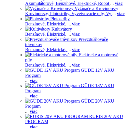
Akumulátorové,
Benzínové,
Elektrické,
Robot
...
viac
Vyžínače a Krovinorezy
Krovinorezy,
Plotostrihy,
Vyvetvovacie píly,
Vy
...
viac
Plotostrihy
Benzínové,
Elektrické,
...
viac
Kultivátory
Benzínové,
Elektrické,
...
viac
Prevzdušňovače
trávnikov
Benzínové,
Elektrické,
...
viac
Elektrické a motorové
píly
Benzínové,
Elektrické,
...
viac
GÜDE 12V AKU
Program
...
viac
GÜDE 18V AKU
Program
...
viac
GÜDE 20V AKU
Program
...
viac
RURIS 20V AKU
PROGRAM
...
viac