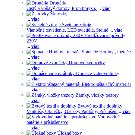
Drogéria
Čistý a voňavý domov,
Proti hmyzu,
...
viac
Žiarovky
...
viac
Svetelné zdroje
Vianočné osvetlenie,
LED svietidlá,
Stolné
...
viac
Predlžovacie prívody
230V
...
viac
Spínacie Hodiny , merače
...
viac
Domové zvončeky
...
viac
Domáce videovrátniky
...
viac
Elektroinštalačný materiál
...
viac
Zámky, vložky trezory
...
viac
Bytový textil a doplnky
Vankúše,
Obliečky,
Osušky,
Paplóny,
Príslušen
...
viac
Vodovodné
batérie a príslušenstvo
...
viac
Úložné boxy