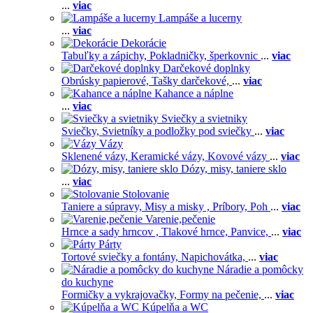
...
viac
Lampáše a lucerny
...
viac
Dekorácie
Tabuľky a zápichy,
Pokladničky, šperkovnic
...
viac
Darčekové doplnky
Obrúsky papierové,
Tašky darčekové,
...
viac
Kahance a náplne
...
viac
Sviečky a svietniky
Sviečky,
Svietníky a podložky pod sviečky
...
viac
Vázy
Sklenené vázy,
Keramické vázy,
Kovové vázy
...
viac
Dózy, misy, taniere sklo
...
viac
Stolovanie
Taniere a súpravy,
Misy a misky ,
Príbory,
Poh
...
viac
Varenie,pečenie
Hrnce a sady hrncov ,
Tlakové hrnce,
Panvice,
...
viac
Párty
Tortové sviečky a fontány,
Napichovátka,
...
viac
Náradie a pomôcky
do kuchyne
Formičky a vykrajovačky,
Formy na pečenie,
...
viac
Kúpelňa a WC