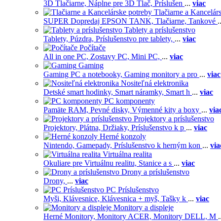
3D Tlačiarne,
Náplne pre 3D Tlač,
Príslušen
...
viac
Tlačiarne a Kancelár
SUPER Dopredaj EPSON TANK,
Tlačiarne,
Tankové
.
Tablety a príslušenstvo
Tablety,
Púzdra,
Príslušenstvo pre tablety,
...
viac
Počítače
All in one PC,
Zostavy PC,
Mini PC,
...
viac
Gaming
Gaming PC a notebooky,
Gaming monitory a pro
...
viac
Nositeľná elektronika
Detské smart hodinky,
Smart náramky,
Smart h
...
viac
PC komponenty
Pamäte RAM,
Pevné disky,
Výmenné kity a boxy
...
via
Projektory a príslušenstvo
Projektory,
Plátna,
Držiaky,
Príslušenstvo k p
...
viac
Herné konzoly
Nintendo,
Gamepady,
Príslušenstvo k herným kon
...
via
Virtuálna realita
Okuliare pre Virtuálnu realitu,
Stanice a s
...
viac
Drony a príslušenstvo
Drony,
...
viac
PC Príslušenstvo
Myši,
Klávesnice,
Klávesnica + myš,
Tašky k
...
viac
Monitory a displeje
Herné Monitory,
Monitory ACER,
Monitory DELL,
M
.