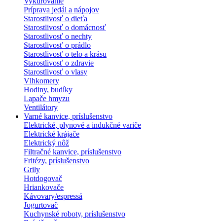
Vykurovanie
Príprava jedál a nápojov
Starostlivosť o dieťa
Starostlivosť o domácnosť
Starostlivosť o nechty
Starostlivosť o prádlo
Starostlivosť o telo a krásu
Starostlivosť o zdravie
Starostlivosť o vlasy
Vlhkomery
Hodiny, budíky
Lapače hmyzu
Ventilátory
Varné kanvice, príslušenstvo
Elektrické, plynové a indukčné variče
Elektrické krájače
Elektrický nôž
Filtračné kanvice, príslušenstvo
Fritézy, príslušenstvo
Grily
Hotdogovač
Hriankovače
Kávovary/espressá
Jogurtovač
Kuchynské roboty, príslušenstvo