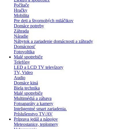
Počítače
Hračky
Mobilita
Pre deti a štvornohých miláčikov
Domáce potreby
Záhrada
Náradie
Nábytok a zariadenie domácnosti a záhrady
Domácnosť
Fotovoltika
Malé spotrebiče
Telefóny
LED a LCD TV televízory
TV, Video
Audio
Domáce kiná
Biela technika
Malé spotrebiče
Multimédiá a zábava
Fotoaparáty a kamery
Inteligentné smart zariadenia.
Príslušenstvo TV/AV
Príprava jedál a nápojov
Meteostanice, teplomery