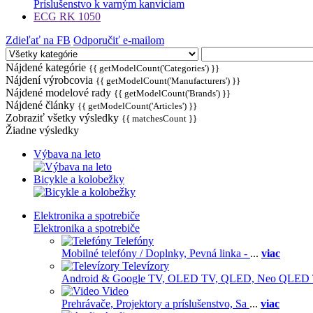
Príslušenstvo k varným kanviciam
ECG RK 1050
Zdieľať na FB
Odporučiť e-mailom
Nájdené kategórie
{{ getModelCount('Categories') }}
Nájdení výrobcovia
{{ getModelCount('Manufacturers') }}
Nájdené modelové rady
{{ getModelCount('Brands') }}
Nájdené články
{{ getModelCount('Articles') }}
Zobraziť všetky výsledky
{{ matchesCount }}
Žiadne výsledky
Výbava na leto
Bicykle a kolobežky
Elektronika a spotrebiče
Elektronika a spotrebiče
Telefóny
Mobilné telefóny / Doplnky,
Pevná linka -
...
viac
Televízory
Android & Google TV,
OLED TV,
QLED, Neo QLED
Video
Prehrávače,
Projektory a príslušenstvo,
Sa
...
viac