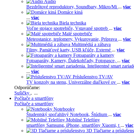
Audio
Bezdrôtové reproduktory,
Soundbary,
Mikro/Mi
...
viac
Domáce kiná
...
viac
Biela technika
Voľne stojace spotrebiče,
Vstavané spotreb
...
viac
Malé spotrebiče
Meteostanice, teplomery,
Vykurovanie,
Príprava
...
viac
Multimédiá a zábava
Filmy,
Pamäťové karty,
USB kľúče,
Externé
...
viac
Fotoaparáty a kamery
Fotoaparáty,
Kamery,
Ďalekohľady,
Fotopasce,
...
viac
Inteligentné smart zariad
...
viac
Príslušenstvo TV/AV
TV konzoly na stenu,
Univerzálne diaľkové ov
...
viac
Odporúčame:
Sušičky
, ...
Počítače a smartfóny
Počítače a smartfóny
Notebooky
Študentský spoľahlivý Notebook,
Štúdium
...
viac
Mobilné Telefóny
smartfóny Samsung,
iPhone,
smartfóny Xiaomi,
t
...
viac
3D Tlačiarne a príslušen