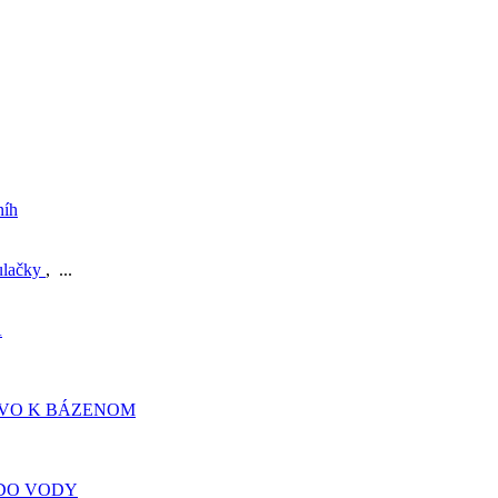
níh
ulačky
, ...
A
TVO K BÁZENOM
DO VODY