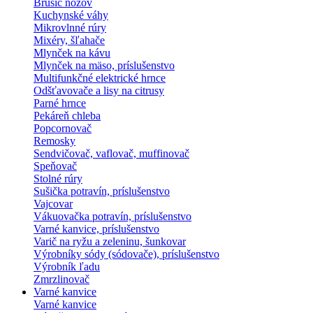
Brúsič nožov
Kuchynské váhy
Mikrovlnné rúry
Mixéry, šľahače
Mlynček na kávu
Mlynček na mäso, príslušenstvo
Multifunkčné elektrické hrnce
Odšťavovače a lisy na citrusy
Parné hrnce
Pekáreň chleba
Popcornovač
Remosky
Sendvičovač, vaflovač, muffinovač
Speňovač
Stolné rúry
Sušička potravín, príslušenstvo
Vajcovar
Vákuovačka potravín, príslušenstvo
Varné kanvice, príslušenstvo
Varič na ryžu a zeleninu, šunkovar
Výrobníky sódy (sódovače), príslušenstvo
Výrobník ľadu
Zmrzlinovač
Varné kanvice
Varné kanvice