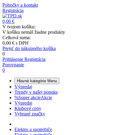
Pobočky a kontakt
Registrácia
0,00 €
V tvojom košíku:
V košíku nemáš žiadne produkty
Celková suma:
0,00 €
s DPH
Prejsť do nákupného košíka
0
Prihlásenie
Registrácia
Porovnanie
0
Hlavné kategórie
Menu
Výpredaj
Trendy v našej ponuke
%
Super akcie
Akcie
Výpredaj
Klubové ceny
Vybrané značky
Elektro a spotrebiče
Elektro a spotrebiče