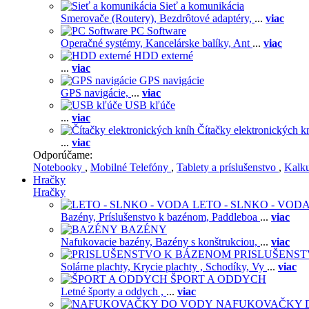
Sieť a komunikácia
Smerovače (Routery),
Bezdrôtové adaptéry,
...
viac
PC Software
Operačné systémy,
Kancelárske balíky,
Ant
...
viac
HDD externé
...
viac
GPS navigácie
GPS navigácie,
...
viac
USB kľúče
...
viac
Čítačky elektronických k
...
viac
Odporúčame:
Notebooky
,
Mobilné Telefóny
,
Tablety a príslušenstvo
,
Kalk
Hračky
Hračky
LETO - SLNKO - VOD
Bazény,
Príslušenstvo k bazénom,
Paddleboa
...
viac
BAZÉNY
Nafukovacie bazény,
Bazény s konštrukciou,
...
viac
PRISLUŠENS
Solárne plachty,
Krycie plachty ,
Schodíky,
Vy
...
viac
ŠPORT A ODDYCH
Letné športy a oddych ,
...
viac
NAFUKOVAČKY 