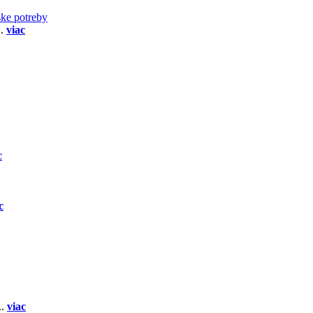
ske potreby
..
viac
c
c
..
viac