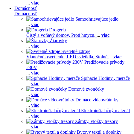
...
viac
Domácnosť
Domácnosť
Samoohrievajúce jedlo
...
viac
Drogéria
Čistý a voňavý domov,
Proti hmyzu,
...
viac
Žiarovky
...
viac
Svetelné zdroje
Vianočné osvetlenie,
LED svietidlá,
Stolné
...
viac
Predlžovacie prívody
230V
...
viac
Spínacie Hodiny , merače
...
viac
Domové zvončeky
...
viac
Domáce videovrátniky
...
viac
Elektroinštalačný materiál
...
viac
Zámky, vložky trezory
...
viac
Bytový textil a doplnky