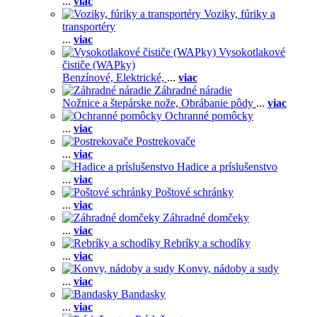
...
viac
Voziky, fúriky a
transportéry
...
viac
Vysokotlakové
čističe (WAPky)
Benzínové,
Elektrické,
...
viac
Záhradné náradie
Nožnice a štepárske nože,
Obrábanie pôdy
...
viac
Ochranné pomôcky
...
viac
Postrekovače
...
viac
Hadice a príslušenstvo
...
viac
Poštové schránky
...
viac
Záhradné domčeky
...
viac
Rebríky a schodíky
...
viac
Konvy, nádoby a sudy
...
viac
Bandasky
...
viac