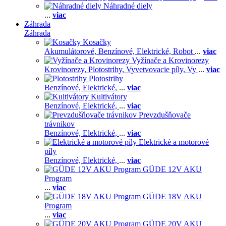
Náhradné diely
...
viac
Záhrada
Záhrada
Kosačky
Akumulátorové,
Benzínové,
Elektrické,
Robot
...
viac
Vyžínače a Krovinorezy
Krovinorezy,
Plotostrihy,
Vyvetvovacie píly,
Vy
...
viac
Plotostrihy
Benzínové,
Elektrické,
...
viac
Kultivátory
Benzínové,
Elektrické,
...
viac
Prevzdušňovače
trávnikov
Benzínové,
Elektrické,
...
viac
Elektrické a motorové
píly
Benzínové,
Elektrické,
...
viac
GÜDE 12V AKU
Program
...
viac
GÜDE 18V AKU
Program
...
viac
GÜDE 20V AKU