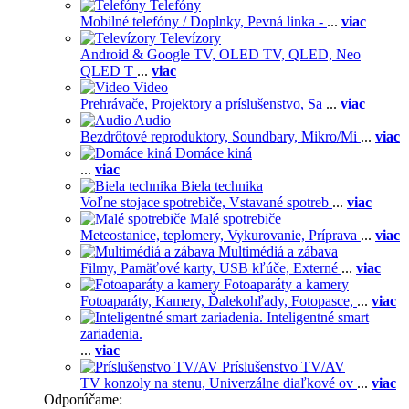
Telefóny
Mobilné telefóny / Doplnky,
Pevná linka -
...
viac
Televízory
Android & Google TV,
OLED TV,
QLED, Neo
QLED T
...
viac
Video
Prehrávače,
Projektory a príslušenstvo,
Sa
...
viac
Audio
Bezdrôtové reproduktory,
Soundbary,
Mikro/Mi
...
viac
Domáce kiná
...
viac
Biela technika
Voľne stojace spotrebiče,
Vstavané spotreb
...
viac
Malé spotrebiče
Meteostanice, teplomery,
Vykurovanie,
Príprava
...
viac
Multimédiá a zábava
Filmy,
Pamäťové karty,
USB kľúče,
Externé
...
viac
Fotoaparáty a kamery
Fotoaparáty,
Kamery,
Ďalekohľady,
Fotopasce,
...
viac
Inteligentné smart
zariadenia.
...
viac
Príslušenstvo TV/AV
TV konzoly na stenu,
Univerzálne diaľkové ov
...
viac
Odporúčame: