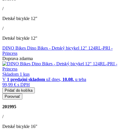
/
Detské bicykle 12"
/
Detské bicykle 12"
DINO Bikes Dino Bikes - Detský bicykel 12" 124RL-PRI -
Princess
Doprava zdarma
Skladom 1 kus
V
1 predajni
skladom
už dnes,
10.08.
u teba
99,99 €
s DPH
Pridať do košíka
Porovnať
201995
/
Detské bicykle 16"