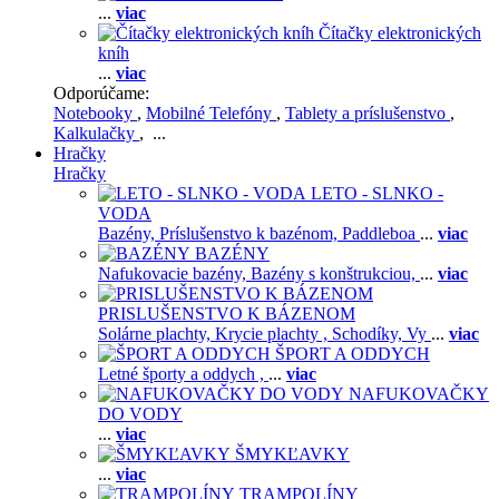
...
viac
Čítačky elektronických
kníh
...
viac
Odporúčame:
Notebooky
,
Mobilné Telefóny
,
Tablety a príslušenstvo
,
Kalkulačky
, ...
Hračky
Hračky
LETO - SLNKO -
VODA
Bazény,
Príslušenstvo k bazénom,
Paddleboa
...
viac
BAZÉNY
Nafukovacie bazény,
Bazény s konštrukciou,
...
viac
PRISLUŠENSTVO K BÁZENOM
Solárne plachty,
Krycie plachty ,
Schodíky,
Vy
...
viac
ŠPORT A ODDYCH
Letné športy a oddych ,
...
viac
NAFUKOVAČKY
DO VODY
...
viac
ŠMYKĽAVKY
...
viac
TRAMPOLÍNY