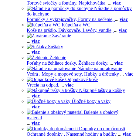
Tortové sviečky a fontány,
Napichovátka,
...
viac
Náradie a pomôcky
do kuchyne
Formičky a vykrajovačky,
Formy na pečenie,
...
viac
Kúpelňa a WC
Koše na prádlo,
Dávkovače,
Lavóry, vandle,
...
viac
Zaváranie
...
viac
Sušiaky
...
viac
Žehlenie
Poťahy na žehliace dosky,
Žehliace dosky,
...
viac
Náradie na upratovanie
Vedrá ,
Mopy a mopové sety,
Hubky a drôtenky
...
viac
Odpadkové koše
Vrecia na odpad,
...
viac
Nákupné tašky a košíky
...
viac
Úložné boxy a vaky
...
viac
Balenie a obalový
material
...
viac
Doplnky do domácnosti
Ochranné doplnky ,
Nástenné hodiny a budíky
...
viac