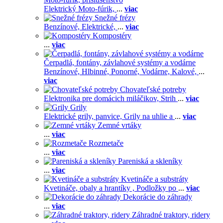
Elektrický Moto-fúrik,
...
viac
Snežné frézy
Benzínové,
Elektrické,
...
viac
Kompostéry
...
viac
Čerpadlá, fontány, závlahové systémy a vodárne
Benzínové,
Hlbinné,
Ponorné,
Vodárne,
Kalové,
...
viac
Chovateľské potreby
Elektronika pre domácich miláčikov,
Strih
...
viac
Grily
Elektrické grily, panvice,
Grily na uhlie a
...
viac
Zemné vrtáky
...
viac
Rozmetače
...
viac
Pareniská a skleníky
...
viac
Kvetináče a substráty
Kvetináče, obaly a hrantíky ,
Podložky po
...
viac
Dekorácie do záhrady
...
viac
Záhradné traktory, ridery