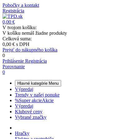
Pobočky a kontakt
Registrácia
0,00 €
V tvojom košíku:
V košíku nemáš žiadne produkty
Celková suma:
0,00 €
s DPH
Prejsť do nákupného košíka
0
Prihlásenie
Registrácia
Porovnanie
0
Hlavné kategórie
Menu
Výpredaj
Trendy v našej ponuke
%
Super akcie
Akcie
Výpredaj
Klubové ceny
Vybrané značky
Hračky
Elektro a spotrebiče