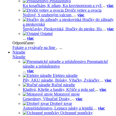
Príslušenstvo
Ku kosačkám,
K pílam,
Ku krovinorezom a vyž
...
viac
Drviče vetiev a ovocia
Nožové,
S ozubeným valcom,
...
viac
Hračky do záhrady
a pieskoviská
Šmykľavky,
Pieskoviská,
Hračky do piesku,
Ho
...
viac
Ostatné
...
viac
Odporúčame:
Fukáre a vysávače na líste
, ...
Náradie
Náradie
Pneumatické
náradie a príslušenstvo
...
viac
Elektro náradie
Píly,
AKU náradie,
Brúsky,
Vŕtačky,
Zváračky
...
viac
Ručné náradie
Kladivá,
Kliešte a hasáky,
Kľúče a gola sad
...
viac
Motorové stroje
Generátory,
Vibračné Dosky,
...
viac
Drobný tovar
Autopríslušenstvo,
Lepiace pásky a lepidlá
...
viac
Ochranné pomôcky