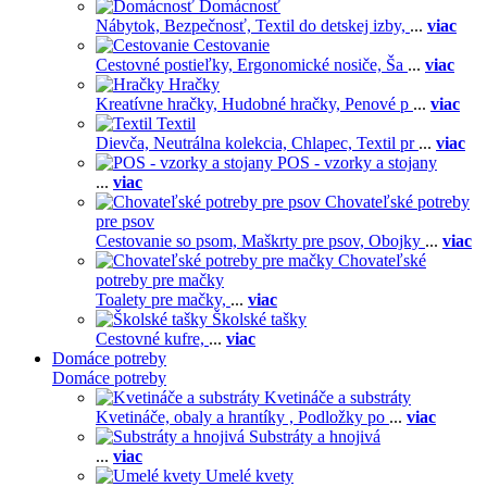
Domácnosť
Nábytok,
Bezpečnosť,
Textil do detskej izby,
...
viac
Cestovanie
Cestovné postieľky,
Ergonomické nosiče,
Ša
...
viac
Hračky
Kreatívne hračky,
Hudobné hračky,
Penové p
...
viac
Textil
Dievča,
Neutrálna kolekcia,
Chlapec,
Textil pr
...
viac
POS - vzorky a stojany
...
viac
Chovateľské potreby
pre psov
Cestovanie so psom,
Maškrty pre psov,
Obojky
...
viac
Chovateľské
potreby pre mačky
Toalety pre mačky,
...
viac
Školské tašky
Cestovné kufre,
...
viac
Domáce potreby
Domáce potreby
Kvetináče a substráty
Kvetináče, obaly a hrantíky ,
Podložky po
...
viac
Substráty a hnojivá
...
viac
Umelé kvety