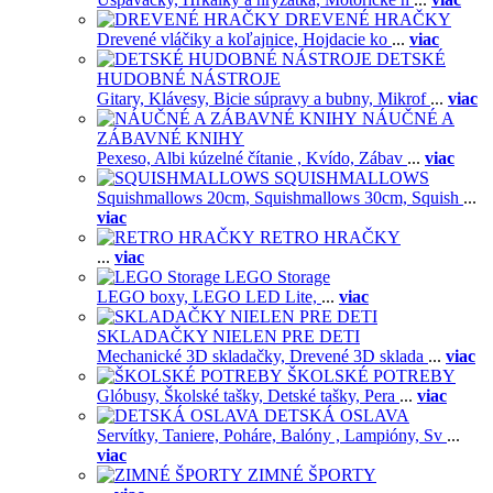
DREVENÉ HRAČKY
Drevené vláčiky a koľajnice,
Hojdacie ko
...
viac
DETSKÉ
HUDOBNÉ NÁSTROJE
Gitary,
Klávesy,
Bicie súpravy a bubny,
Mikrof
...
viac
NÁUČNÉ A
ZÁBAVNÉ KNIHY
Pexeso,
Albi kúzelné čítanie ,
Kvído,
Zábav
...
viac
SQUISHMALLOWS
Squishmallows 20cm,
Squishmallows 30cm,
Squish
...
viac
RETRO HRAČKY
...
viac
LEGO Storage
LEGO boxy,
LEGO LED Lite,
...
viac
SKLADAČKY NIELEN PRE DETI
Mechanické 3D skladačky,
Drevené 3D sklada
...
viac
ŠKOLSKÉ POTREBY
Glóbusy,
Školské tašky,
Detské tašky,
Pera
...
viac
DETSKÁ OSLAVA
Servítky,
Taniere,
Poháre,
Balóny ,
Lampióny,
Sv
...
viac
ZIMNÉ ŠPORTY