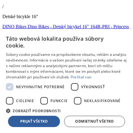
/
Detské bicykle 16"
DINO Bikes Dino Bikes - Detský bicykel 16" 164R-PRI - Princess
Doprava zdarma
Táto webová lokalita používa súbory
cookie.
Dostupný
V predajni
13.08.
, u teba
14.08.
Súbory cookie používame na prispôsobenie obsahu, reklám a analýzu
134,99 €
s DPH
návštevnosti. Informácie o vašom používaní našej stránky zdieľame aj
Pridať do košíka
s našimi reklamnými a analytickými partnermi, ktorí ich môžu
Porovnať
kombinovať s inými informáciami, ktoré ste im poskytli alebo ktoré
zhromaždili pri používaní ich služieb.
Prečítať viac
240231
NEVYHNUTNE POTREBNÉ
VÝKONNOSŤ
/
CIELENIE
FUNKCIE
NEKLASIFIKOVANÉ
Bábiky Disney
ZOBRAZIŤ PODROBNOSTI
/
PRIJAŤ VŠETKO
ODMIETNUŤ VŠETKO
Bábiky Disney
Mattel Disney Princess Malá bábika adventný kalendár 2025