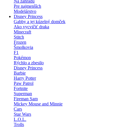
Na záhradu
Pre najmenších
Modelárstvo
Disney Princess
Gabby a jej kúzelný domček
Ako vycvičiť draka
Minecraft
Stitch
Frozen
Šmolkovia
F1
Pokémon
Rýchlo a zbesilo
Disney Princess
Barbie
Harry Potter
Paw Patrol
Fortnite
Superman
Fireman Sam
Mickey Mouse and Minnie
Cars
Star Wars
L.O.L.
Trolls