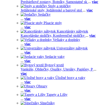
Predsieňové zostavy,
Botníky,
Samostatné sk
...
viac
Stoly a stoličky
Jedálenské stoly,
Jedálenské a barové stol
...
viac
Sedačky
...
viac
Písacie stoly
...
viac
Kancelársky nábytok
Kancelárske stoličky,
Konferenčné stoličky
...
viac
Vešiaky a doplnky
...
viac
Univerzálny nábytok
...
viac
Sedacie vaky
...
viac
Bytový textil
Vankúše,
Obliečky,
Osušky,
Uteráky,
Paplóny,
P
...
viac
Úložné boxy a vaky
...
viac
Obrazy
...
viac
Tapety a Lišty
...
viac
Slnečníky