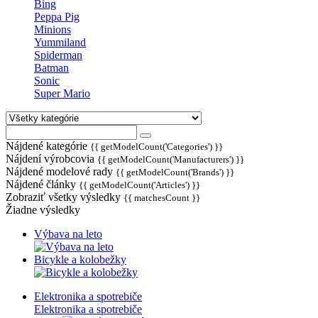
Bing
Peppa Pig
Minions
Yummiland
Spiderman
Batman
Sonic
Super Mario
Nájdené kategórie
{{ getModelCount('Categories') }}
Nájdení výrobcovia
{{ getModelCount('Manufacturers') }}
Nájdené modelové rady
{{ getModelCount('Brands') }}
Nájdené články
{{ getModelCount('Articles') }}
Zobraziť všetky výsledky
{{ matchesCount }}
Žiadne výsledky
Výbava na leto
Bicykle a kolobežky
Elektronika a spotrebiče
Elektronika a spotrebiče