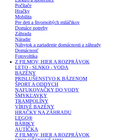
Počítače
Hračky
Mobilita
Pre deti a štvornohých miláčikov
Domáce potreby
Záhrada
Náradie
Nábytok a zariadenie domácnosti a záhrady
Domácnosť
Fotovoltika
Z FILMOV, HIER A ROZPRÁVOK
LETO - SLNKO - VODA
BAZÉNY
PRISLUŠENSTVO K BÁZENOM
ŠPORT A ODDYCH
NAFUKOVAČKY DO VODY
ŠMYKĽAVKY
TRAMPOLÍNY
VÍRIVÉ BAZÉNY
HRAČKY NA ZÁHRADU
LEGO®
BÁBIKY
AUTÍČKA
Z FILMOV, HIER A ROZPRÁVOK