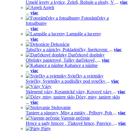
Umelé kvety a kytice,
Zeleň,
Bobule a plody,
V
...
viac
Anjeli
...
viac
Fotorámčeky a
fotoalbumy
...
viac
Lampáše a lucerny
...
viac
Dekorácie
Tabuľky a zápichy,
Pokladničky, šperkovnic
...
viac
Darčekové doplnky
Obrúsky papierové,
Tašky darčekové,
...
viac
Kahance a náplne
...
viac
Sviečky a svietniky
Sviečky,
Svietníky a podložky pod sviečky
...
viac
Vázy
Sklenené vázy,
Keramické vázy,
Kovové vázy
...
viac
Dózy, misy, taniere sklo
...
viac
Stolovanie
Taniere a súpravy,
Misy a misky ,
Príbory,
Poh
...
viac
Varenie,pečenie
Hrnce a sady hrncov ,
Tlakové hrnce,
Panvice,
...
viac
Párty