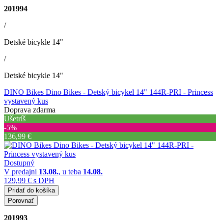
201994
/
Detské bicykle 14"
/
Detské bicykle 14"
DINO Bikes Dino Bikes - Detský bicykel 14" 144R-PRI - Princess
vystavený kus
Doprava zdarma
Ušetríš
‐5%
136,99 €
Dostupný
V predajni
13.08.
, u teba
14.08.
129,99 €
s DPH
Pridať do košíka
Porovnať
201993