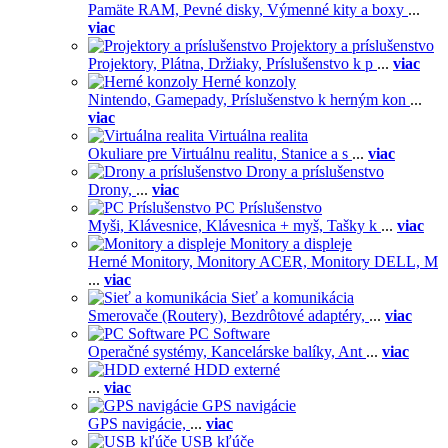
Pamäte RAM,
Pevné disky,
Výmenné kity a boxy
...
viac
Projektory a príslušenstvo
Projektory,
Plátna,
Držiaky,
Príslušenstvo k p
...
viac
Herné konzoly
Nintendo,
Gamepady,
Príslušenstvo k herným kon
...
viac
Virtuálna realita
Okuliare pre Virtuálnu realitu,
Stanice a s
...
viac
Drony a príslušenstvo
Drony,
...
viac
PC Príslušenstvo
Myši,
Klávesnice,
Klávesnica + myš,
Tašky k
...
viac
Monitory a displeje
Herné Monitory,
Monitory ACER,
Monitory DELL,
M
...
viac
Sieť a komunikácia
Smerovače (Routery),
Bezdrôtové adaptéry,
...
viac
PC Software
Operačné systémy,
Kancelárske balíky,
Ant
...
viac
HDD externé
...
viac
GPS navigácie
GPS navigácie,
...
viac
USB kľúče