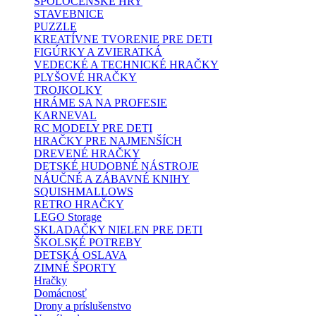
SPOLOČENSKÉ HRY
STAVEBNICE
PUZZLE
KREATÍVNE TVORENIE PRE DETI
FIGÚRKY A ZVIERATKÁ
VEDECKÉ A TECHNICKÉ HRAČKY
PLYŠOVÉ HRAČKY
TROJKOLKY
HRÁME SA NA PROFESIE
KARNEVAL
RC MODELY PRE DETI
HRAČKY PRE NAJMENŠÍCH
DREVENÉ HRAČKY
DETSKÉ HUDOBNÉ NÁSTROJE
NÁUČNÉ A ZÁBAVNÉ KNIHY
SQUISHMALLOWS
RETRO HRAČKY
LEGO Storage
SKLADAČKY NIELEN PRE DETI
ŠKOLSKÉ POTREBY
DETSKÁ OSLAVA
ZIMNÉ ŠPORTY
Hračky
Domácnosť
Drony a príslušenstvo