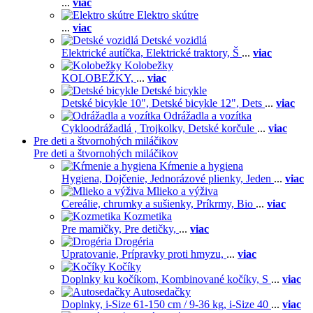
...
viac
Elektro skútre
...
viac
Detské vozidlá
Elektrické autíčka,
Elektrické traktory,
Š
...
viac
Kolobežky
KOLOBEŽKY,
...
viac
Detské bicykle
Detské bicykle 10",
Detské bicykle 12",
Dets
...
viac
Odrážadla a vozítka
Cykloodrážadlá ,
Trojkolky,
Detské korčule
...
viac
Pre deti a štvornohých miláčikov
Pre deti a štvornohých miláčikov
Kŕmenie a hygiena
Hygiena,
Dojčenie,
Jednorázové plienky,
Jeden
...
viac
Mlieko a výživa
Cereálie, chrumky a sušienky,
Príkrmy,
Bio
...
viac
Kozmetika
Pre mamičky,
Pre detičky,
...
viac
Drogéria
Upratovanie,
Prípravky proti hmyzu,
...
viac
Kočíky
Doplnky ku kočíkom,
Kombinované kočíky,
S
...
viac
Autosedačky
Doplnky,
i-Size 61-150 cm / 9-36 kg,
i-Size 40
...
viac