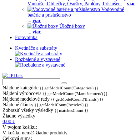
Vankúše,
Obliečky,
Osušky,
Paplóny,
Príslušen
...
viac
Vodovodné
batérie a príslušenstvo
...
viac
Úložné boxy
...
viac
Fotovoltika
Kvetináče a substráty
Rozbalené a vystavené
Nájdené kategórie
{{ getModelCount('Categories') }}
Nájdení výrobcovia
{{ getModelCount('Manufacturers') }}
Nájdené modelové rady
{{ getModelCount('Brands') }}
Nájdené články
{{ getModelCount('Articles') }}
Zobraziť všetky výsledky
{{ matchesCount }}
Žiadne výsledky
0,00 €
V tvojom košíku:
V košíku nemáš žiadne produkty
Celková suma: