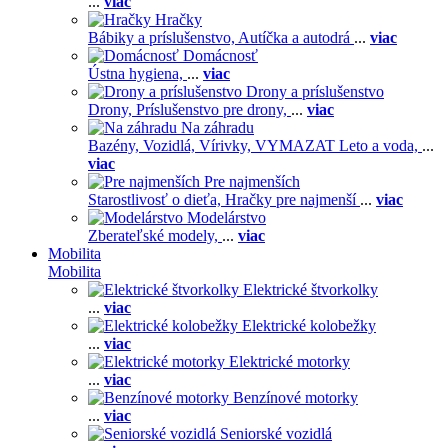
...
viac
Hračky
Bábiky a príslušenstvo,
Autíčka a autodrá
...
viac
Domácnosť
Ústna hygiena,
...
viac
Drony a príslušenstvo
Drony,
Príslušenstvo pre drony,
...
viac
Na záhradu
Bazény,
Vozidlá,
Vírivky,
VYMAZAT Leto a voda,
...
viac
Pre najmenších
Starostlivosť o dieťa,
Hračky pre najmenší
...
viac
Modelárstvo
Zberateľské modely,
...
viac
Mobilita
Mobilita
Elektrické štvorkolky
...
viac
Elektrické kolobežky
...
viac
Elektrické motorky
...
viac
Benzínové motorky
...
viac
Seniorské vozidlá