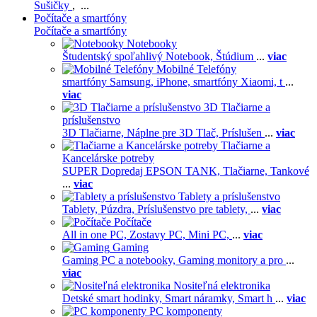
Sušičky
, ...
Počítače a smartfóny
Počítače a smartfóny
Notebooky
Študentský spoľahlivý Notebook,
Štúdium
...
viac
Mobilné Telefóny
smartfóny Samsung,
iPhone,
smartfóny Xiaomi,
t
...
viac
3D Tlačiarne a
príslušenstvo
3D Tlačiarne,
Náplne pre 3D Tlač,
Príslušen
...
viac
Tlačiarne a
Kancelárske potreby
SUPER Dopredaj EPSON TANK,
Tlačiarne,
Tankové
...
viac
Tablety a príslušenstvo
Tablety,
Púzdra,
Príslušenstvo pre tablety,
...
viac
Počítače
All in one PC,
Zostavy PC,
Mini PC,
...
viac
Gaming
Gaming PC a notebooky,
Gaming monitory a pro
...
viac
Nositeľná elektronika
Detské smart hodinky,
Smart náramky,
Smart h
...
viac
PC komponenty