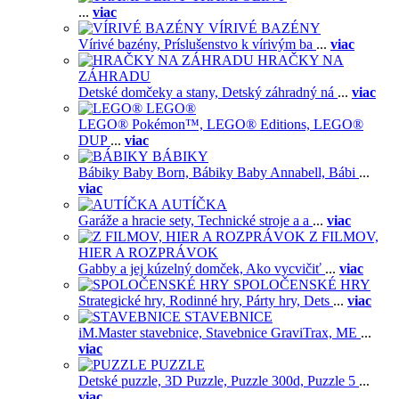
...
viac
VÍRIVÉ BAZÉNY
Vírivé bazény,
Príslušenstvo k vírivým ba
...
viac
HRAČKY NA
ZÁHRADU
Detské domčeky a stany,
Detský záhradný ná
...
viac
LEGO®
LEGO® Pokémon™,
LEGO® Editions,
LEGO®
DUP
...
viac
BÁBIKY
Bábiky Baby Born,
Bábiky Baby Annabell,
Bábi
...
viac
AUTÍČKA
Garáže a hracie sety,
Technické stroje a a
...
viac
Z FILMOV,
HIER A ROZPRÁVOK
Gabby a jej kúzelný domček,
Ako vycvičiť
...
viac
SPOLOČENSKÉ HRY
Strategické hry,
Rodinné hry,
Párty hry,
Dets
...
viac
STAVEBNICE
iM.Master stavebnice,
Stavebnice GraviTrax,
ME
...
viac
PUZZLE
Detské puzzle,
3D Puzzle,
Puzzle 300d,
Puzzle 5
...
viac