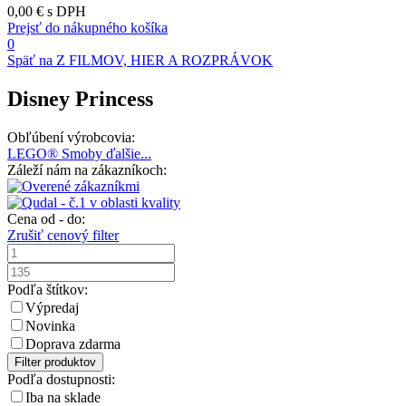
0,00 €
s DPH
Prejsť do nákupného košíka
0
Späť na Z FILMOV, HIER A ROZPRÁVOK
Disney Princess
Obľúbení výrobcovia:
LEGO®
Smoby
ďalšie...
Záleží nám na zákazníkoch:
Cena od - do:
Zrušiť cenový filter
Podľa štítkov:
Výpredaj
Novinka
Doprava zdarma
Filter produktov
Podľa dostupnosti:
Iba na sklade