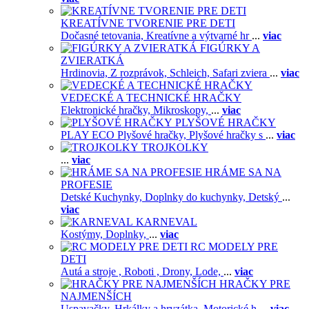
KREATÍVNE TVORENIE PRE DETI
Dočasné tetovania,
Kreatívne a výtvarné hr
...
viac
FIGÚRKY A
ZVIERATKÁ
Hrdinovia,
Z rozprávok,
Schleich,
Safari zviera
...
viac
VEDECKÉ A TECHNICKÉ HRAČKY
Elektronické hračky,
Mikroskopy,
...
viac
PLYŠOVÉ HRAČKY
PLAY ECO Plyšové hračky,
Plyšové hračky s
...
viac
TROJKOLKY
...
viac
HRÁME SA NA
PROFESIE
Detské Kuchynky,
Doplnky do kuchynky,
Detský
...
viac
KARNEVAL
Kostýmy,
Doplnky,
...
viac
RC MODELY PRE
DETI
Autá a stroje ,
Roboti ,
Drony,
Lode,
...
viac
HRAČKY PRE
NAJMENŠÍCH
Uspavačky,
Hrkálky a hryzátka,
Motorické h
...
viac