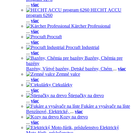
...
viac
HECHT ACCU
program 6260
...
viac
Kärcher Professional
...
viac
Procraft
...
viac
Procraft Industrial
...
viac
Bazény, Chémia pre
bazény
Bazény,
Vírivé bazény,
Detské bazény,
Chém
...
viac
Zemné valce
...
viac
Cirkulárky
...
viac
Štiepačky na drevo
...
viac
Fukáre a vysávače na líste
Benzínové,
Elektrické,
...
viac
Kozy na drevo
...
viac
Elektrický
Moto-fúrik, príslušenstvo