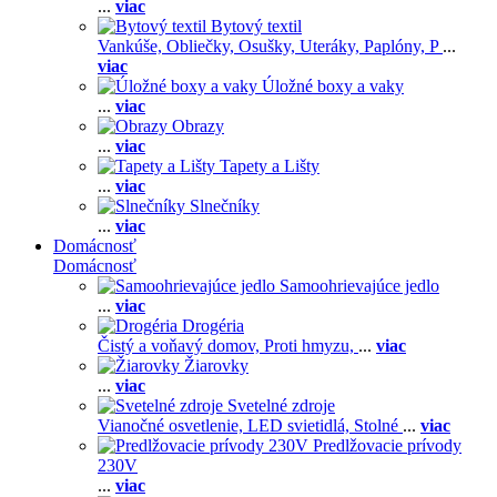
...
viac
Bytový textil
Vankúše,
Obliečky,
Osušky,
Uteráky,
Paplóny,
P
...
viac
Úložné boxy a vaky
...
viac
Obrazy
...
viac
Tapety a Lišty
...
viac
Slnečníky
...
viac
Domácnosť
Domácnosť
Samoohrievajúce jedlo
...
viac
Drogéria
Čistý a voňavý domov,
Proti hmyzu,
...
viac
Žiarovky
...
viac
Svetelné zdroje
Vianočné osvetlenie,
LED svietidlá,
Stolné
...
viac
Predlžovacie prívody
230V
...
viac