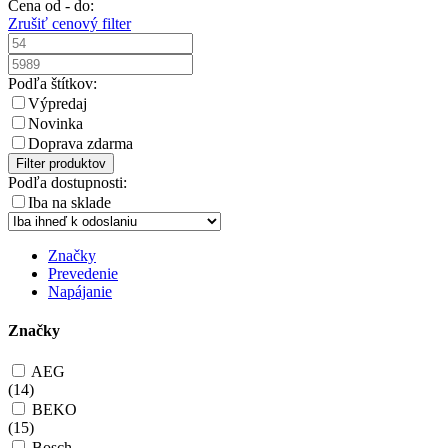
Cena od - do:
Zrušiť cenový filter
Podľa štítkov:
Výpredaj
Novinka
Doprava zdarma
Filter produktov
Podľa dostupnosti:
Iba na sklade
Značky
Prevedenie
Napájanie
Značky
AEG
(
14
)
BEKO
(
15
)
Bosch