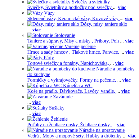
Sviečky a svietniky
Sviečky,
Svietníky a podložky pod sviečky
...
viac
Vázy
Sklenené vázy,
Keramické vázy,
Kovové vázy
...
viac
Dózy, misy, taniere sklo
...
viac
Stolovanie
Taniere a súpravy,
Misy a misky ,
Príbory,
Poh
...
viac
Varenie,pečenie
Hrnce a sady hrncov ,
Tlakové hrnce,
Panvice,
...
viac
Párty
Tortové sviečky a fontány,
Napichovátka,
...
viac
Náradie a pomôcky
do kuchyne
Formičky a vykrajovačky,
Formy na pečenie,
...
viac
Kúpelňa a WC
Koše na prádlo,
Dávkovače,
Lavóry, vandle,
...
viac
Zaváranie
...
viac
Sušiaky
...
viac
Žehlenie
Poťahy na žehliace dosky,
Žehliace dosky,
...
viac
Náradie na upratovanie
Vedrá ,
Mopy a mopové sety,
Hubky a drôtenky
...
viac