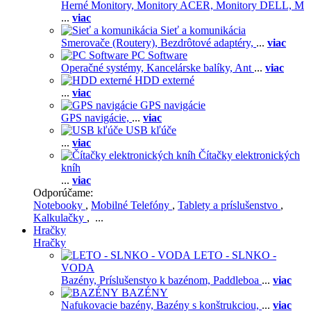
Herné Monitory,
Monitory ACER,
Monitory DELL,
M
...
viac
Sieť a komunikácia
Smerovače (Routery),
Bezdrôtové adaptéry,
...
viac
PC Software
Operačné systémy,
Kancelárske balíky,
Ant
...
viac
HDD externé
...
viac
GPS navigácie
GPS navigácie,
...
viac
USB kľúče
...
viac
Čítačky elektronických
kníh
...
viac
Odporúčame:
Notebooky
,
Mobilné Telefóny
,
Tablety a príslušenstvo
,
Kalkulačky
, ...
Hračky
Hračky
LETO - SLNKO -
VODA
Bazény,
Príslušenstvo k bazénom,
Paddleboa
...
viac
BAZÉNY
Nafukovacie bazény,
Bazény s konštrukciou,
...
viac