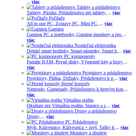
...
viac
Tablety a príslušenstvo
Tablety,
Púzdra,
Príslušenstvo pre tablety,
...
viac
Počítače
All in one PC,
Zostavy PC,
Mini PC,
...
viac
Gaming
Gaming PC a notebooky,
Gaming monitory a pro
...
viac
Nositeľná elektronika
Detské smart hodinky,
Smart náramky,
Smart h
...
viac
PC komponenty
Pamäte RAM,
Pevné disky,
Výmenné kity a boxy
...
viac
Projektory a príslušenstvo
Projektory,
Plátna,
Držiaky,
Príslušenstvo k p
...
viac
Herné konzoly
Nintendo,
Gamepady,
Príslušenstvo k herným kon
...
viac
Virtuálna realita
Okuliare pre Virtuálnu realitu,
Stanice a s
...
viac
Drony a príslušenstvo
Drony,
...
viac
PC Príslušenstvo
Myši,
Klávesnice,
Klávesnica + myš,
Tašky k
...
viac
Monitory a displeje