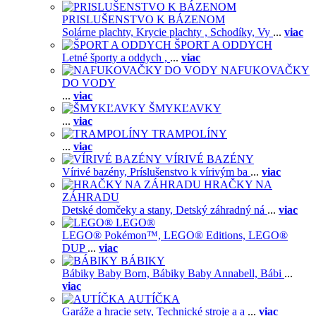
PRISLUŠENSTVO K BÁZENOM
Solárne plachty,
Krycie plachty ,
Schodíky,
Vy
...
viac
ŠPORT A ODDYCH
Letné športy a oddych ,
...
viac
NAFUKOVAČKY
DO VODY
...
viac
ŠMYKĽAVKY
...
viac
TRAMPOLÍNY
...
viac
VÍRIVÉ BAZÉNY
Vírivé bazény,
Príslušenstvo k vírivým ba
...
viac
HRAČKY NA
ZÁHRADU
Detské domčeky a stany,
Detský záhradný ná
...
viac
LEGO®
LEGO® Pokémon™,
LEGO® Editions,
LEGO®
DUP
...
viac
BÁBIKY
Bábiky Baby Born,
Bábiky Baby Annabell,
Bábi
...
viac
AUTÍČKA
Garáže a hracie sety,
Technické stroje a a
...
viac