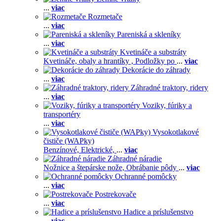
...
viac
Rozmetače
...
viac
Pareniská a skleníky
...
viac
Kvetináče a substráty
Kvetináče, obaly a hrantíky ,
Podložky po
...
viac
Dekorácie do záhrady
...
viac
Záhradné traktory, ridery
...
viac
Voziky, fúriky a
transportéry
...
viac
Vysokotlakové
čističe (WAPky)
Benzínové,
Elektrické,
...
viac
Záhradné náradie
Nožnice a štepárske nože,
Obrábanie pôdy
...
viac
Ochranné pomôcky
...
viac
Postrekovače
...
viac
Hadice a príslušenstvo
...
viac