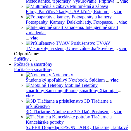
Meteostanice, teplomery,
Vykurovanie,
Príprava
...
viac
Multimédiá a zábava
Filmy,
Pamäťové karty,
USB kľúče,
Externé
...
viac
Fotoaparáty a kamery
Fotoaparáty,
Kamery,
Ďalekohľady,
Fotopasce,
...
viac
Inteligentné smart
zariadenia.
...
viac
Príslušenstvo TV/AV
TV konzoly na stenu,
Univerzálne diaľkové ov
...
viac
Odporúčame:
Sušičky
, ...
Počítače a smartfóny
Počítače a smartfóny
Notebooky
Študentský spoľahlivý Notebook,
Štúdium
...
viac
Mobilné Telefóny
smartfóny Samsung,
iPhone,
smartfóny Xiaomi,
t
...
viac
3D Tlačiarne a
príslušenstvo
3D Tlačiarne,
Náplne pre 3D Tlač,
Príslušen
...
viac
Tlačiarne a
Kancelárske potreby
SUPER Dopredaj EPSON TANK,
Tlačiarne,
Tankové