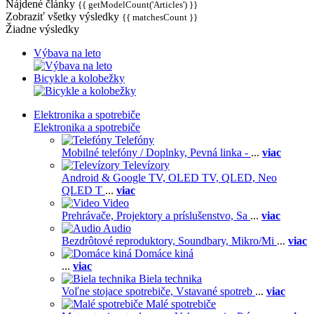
Nájdené články
{{ getModelCount('Articles') }}
Zobraziť všetky výsledky
{{ matchesCount }}
Žiadne výsledky
Výbava na leto
Bicykle a kolobežky
Elektronika a spotrebiče
Elektronika a spotrebiče
Telefóny
Mobilné telefóny / Doplnky,
Pevná linka -
...
viac
Televízory
Android & Google TV,
OLED TV,
QLED, Neo
QLED T
...
viac
Video
Prehrávače,
Projektory a príslušenstvo,
Sa
...
viac
Audio
Bezdrôtové reproduktory,
Soundbary,
Mikro/Mi
...
viac
Domáce kiná
...
viac
Biela technika
Voľne stojace spotrebiče,
Vstavané spotreb
...
viac
Malé spotrebiče