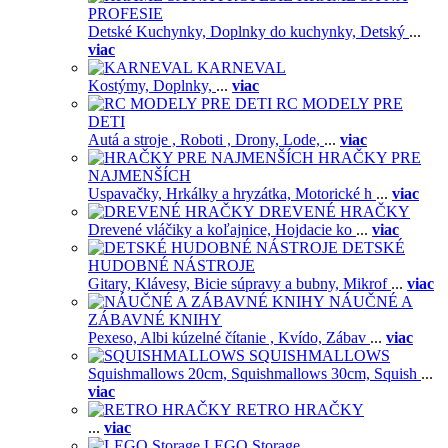
PROFESIE
Detské Kuchynky,
Doplnky do kuchynky,
Detský
...
viac
KARNEVAL
Kostýmy,
Doplnky,
...
viac
RC MODELY PRE
DETI
Autá a stroje ,
Roboti ,
Drony,
Lode,
...
viac
HRAČKY PRE
NAJMENŠÍCH
Uspavačky,
Hrkálky a hryzátka,
Motorické h
...
viac
DREVENÉ HRAČKY
Drevené vláčiky a koľajnice,
Hojdacie ko
...
viac
DETSKÉ
HUDOBNÉ NÁSTROJE
Gitary,
Klávesy,
Bicie súpravy a bubny,
Mikrof
...
viac
NÁUČNÉ A
ZÁBAVNÉ KNIHY
Pexeso,
Albi kúzelné čítanie ,
Kvído,
Zábav
...
viac
SQUISHMALLOWS
Squishmallows 20cm,
Squishmallows 30cm,
Squish
...
viac
RETRO HRAČKY
...
viac
LEGO Storage