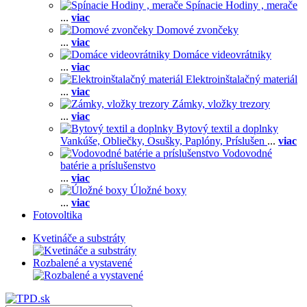
Spínacie Hodiny , merače
...
viac
Domové zvončeky
...
viac
Domáce videovrátniky
...
viac
Elektroinštalačný materiál
...
viac
Zámky, vložky trezory
...
viac
Bytový textil a doplnky
Vankúše,
Obliečky,
Osušky,
Paplóny,
Príslušen
...
viac
Vodovodné
batérie a príslušenstvo
...
viac
Úložné boxy
...
viac
Fotovoltika
Kvetináče a substráty
Rozbalené a vystavené