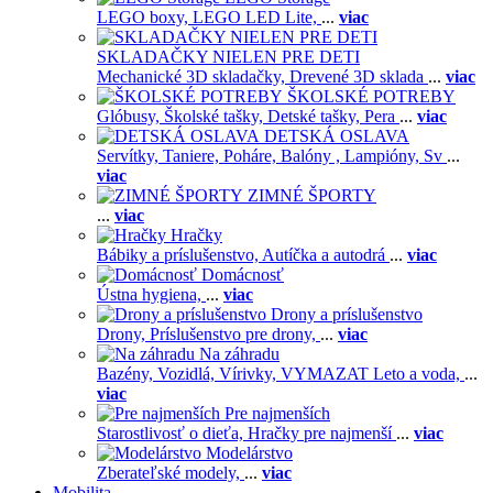
LEGO boxy,
LEGO LED Lite,
...
viac
SKLADAČKY NIELEN PRE DETI
Mechanické 3D skladačky,
Drevené 3D sklada
...
viac
ŠKOLSKÉ POTREBY
Glóbusy,
Školské tašky,
Detské tašky,
Pera
...
viac
DETSKÁ OSLAVA
Servítky,
Taniere,
Poháre,
Balóny ,
Lampióny,
Sv
...
viac
ZIMNÉ ŠPORTY
...
viac
Hračky
Bábiky a príslušenstvo,
Autíčka a autodrá
...
viac
Domácnosť
Ústna hygiena,
...
viac
Drony a príslušenstvo
Drony,
Príslušenstvo pre drony,
...
viac
Na záhradu
Bazény,
Vozidlá,
Vírivky,
VYMAZAT Leto a voda,
...
viac
Pre najmenších
Starostlivosť o dieťa,
Hračky pre najmenší
...
viac
Modelárstvo
Zberateľské modely,
...
viac
Mobilita