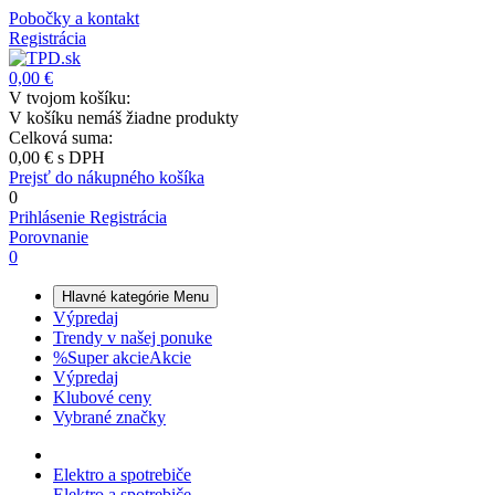
Pobočky a kontakt
Registrácia
0,00 €
V tvojom košíku:
V košíku nemáš žiadne produkty
Celková suma:
0,00 €
s DPH
Prejsť do nákupného košíka
0
Prihlásenie
Registrácia
Porovnanie
0
Hlavné kategórie
Menu
Výpredaj
Trendy v našej ponuke
%
Super akcie
Akcie
Výpredaj
Klubové ceny
Vybrané značky
Elektro a spotrebiče
Elektro a spotrebiče