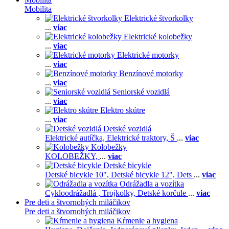
Mobilita
Elektrické štvorkolky
...
viac
Elektrické kolobežky
...
viac
Elektrické motorky
...
viac
Benzínové motorky
...
viac
Seniorské vozidlá
...
viac
Elektro skútre
...
viac
Detské vozidlá
Elektrické autíčka,
Elektrické traktory,
Š
...
viac
Kolobežky
KOLOBEŽKY,
...
viac
Detské bicykle
Detské bicykle 10",
Detské bicykle 12",
Dets
...
viac
Odrážadla a vozítka
Cykloodrážadlá ,
Trojkolky,
Detské korčule
...
viac
Pre deti a štvornohých miláčikov
Pre deti a štvornohých miláčikov
Kŕmenie a hygiena