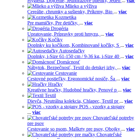
Hygiena,
Dojčenie,
Jednorázové plienky,
Jeden
...
viac
Mlieko a výživa
Cereálie, chrumky a sušienky,
Príkrmy,
Bio
...
viac
Kozmetika
Pre mamičky,
Pre detičky,
...
viac
Drogéria
Upratovanie,
Prípravky proti hmyzu,
...
viac
Kočíky
Doplnky ku kočíkom,
Kombinované kočíky,
S
...
viac
Autosedačky
Doplnky,
i-Size 61-150 cm / 9-36 kg,
i-Size 40
...
viac
Domácnosť
Nábytok,
Bezpečnosť,
Textil do detskej izby,
...
viac
Cestovanie
Cestovné postieľky,
Ergonomické nosiče,
Ša
...
viac
Hračky
Kreatívne hračky,
Hudobné hračky,
Penové p
...
viac
Textil
Dievča,
Neutrálna kolekcia,
Chlapec,
Textil pr
...
viac
POS - vzorky a stojany
...
viac
Chovateľské potreby
pre psov
Cestovanie so psom,
Maškrty pre psov,
Obojky
...
viac
Chovateľské