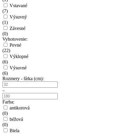
Vstavané
(
7
)
Výsuvný
(
1
)
Závesné
(
0
)
Vyhotovenie:
Pevné
(
22
)
Výklopné
(
6
)
Výsuvné
(
6
)
Rozmery - šírka (cm):
–
Farba:
antikorová
(
0
)
béžová
(
0
)
Biela