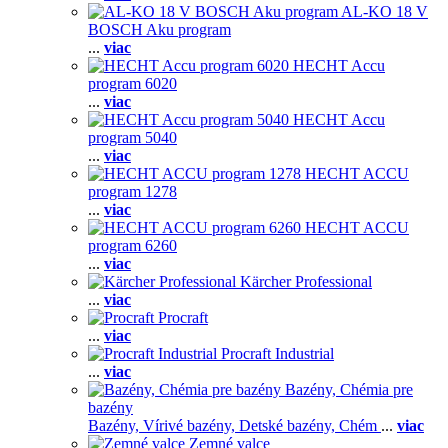
AL-KO 18 V
BOSCH Aku program
...
viac
HECHT Accu
program 6020
...
viac
HECHT Accu
program 5040
...
viac
HECHT ACCU
program 1278
...
viac
HECHT ACCU
program 6260
...
viac
Kärcher Professional
...
viac
Procraft
...
viac
Procraft Industrial
...
viac
Bazény, Chémia pre
bazény
Bazény,
Vírivé bazény,
Detské bazény,
Chém
...
viac
Zemné valce