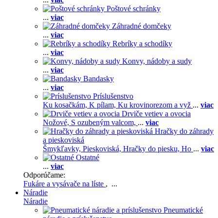
Poštové schránky
...
viac
Záhradné domčeky
...
viac
Rebríky a schodíky
...
viac
Konvy, nádoby a sudy
...
viac
Bandasky
...
viac
Príslušenstvo
Ku kosačkám,
K pílam,
Ku krovinorezom a vyž
...
viac
Drviče vetiev a ovocia
Nožové,
S ozubeným valcom,
...
viac
Hračky do záhrady
a pieskoviská
Šmykľavky,
Pieskoviská,
Hračky do piesku,
Ho
...
viac
Ostatné
...
viac
Odporúčame:
Fukáre a vysávače na líste
, ...
Náradie
Náradie
Pneumatické