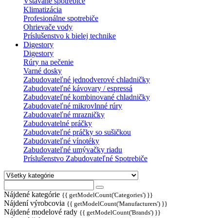
Vstavané spotrebiče
Klimatizácia
Profesionálne spotrebiče
Ohrievače vody
Príslušenstvo k bielej technike
Digestory
Digestory
Rúry na pečenie
Varné dosky
Zabudovateľné jednodverové chladničky
Zabudovateľné kávovary / espressá
Zabudovateľné kombinované chladničky
Zabudovateľné mikrovlnné rúry
Zabudovateľné mrazničky
Zabudovatelné práčky
Zabudovateľné práčky so sušičkou
Zabudovateľné vínotéky
Zabudovateľné umývačky riadu
Príslušenstvo Zabudovateľné Spotrebiče
Nájdené kategórie
{{ getModelCount('Categories') }}
Nájdení výrobcovia
{{ getModelCount('Manufacturers') }}
Nájdené modelové rady
{{ getModelCount('Brands') }}