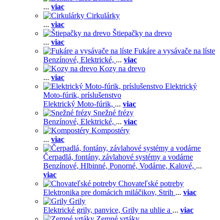
...
viac
Cirkulárky
...
viac
Štiepačky na drevo
...
viac
Fukáre a vysávače na líste
Benzínové,
Elektrické,
...
viac
Kozy na drevo
...
viac
Elektrický
Moto-fúrik, príslušenstvo
Elektrický Moto-fúrik,
...
viac
Snežné frézy
Benzínové,
Elektrické,
...
viac
Kompostéry
...
viac
Čerpadlá, fontány, závlahové systémy a vodárne
Benzínové,
Hlbinné,
Ponorné,
Vodárne,
Kalové,
...
viac
Chovateľské potreby
Elektronika pre domácich miláčikov,
Strih
...
viac
Grily
Elektrické grily, panvice,
Grily na uhlie a
...
viac
Zemné vrtáky