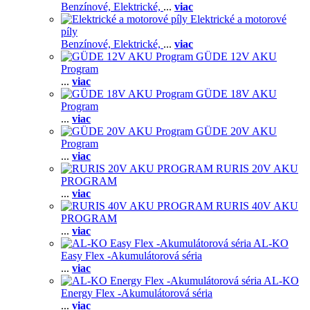
Benzínové,
Elektrické,
...
viac
Elektrické a motorové
píly
Benzínové,
Elektrické,
...
viac
GÜDE 12V AKU
Program
...
viac
GÜDE 18V AKU
Program
...
viac
GÜDE 20V AKU
Program
...
viac
RURIS 20V AKU
PROGRAM
...
viac
RURIS 40V AKU
PROGRAM
...
viac
AL-KO
Easy Flex -Akumulátorová séria
...
viac
AL-KO
Energy Flex -Akumulátorová séria
...
viac