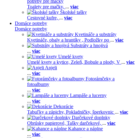
potreby pre mačky
Toalety pre mačky,
...
viac
Školské tašky
Cestovné kufre,
...
viac
Domáce potreby
Domáce potreby
Kvetináče a substráty
Kvetináče, obaly a hrantíky ,
Podložky po
...
viac
Substráty a hnojivá
...
viac
Umelé kvety
Umelé kvety a kytice,
Zeleň,
Bobule a plody,
V
...
viac
Anjeli
...
viac
Fotorámčeky a
fotoalbumy
...
viac
Lampáše a lucerny
...
viac
Dekorácie
Tabuľky a zápichy,
Pokladničky, šperkovnic
...
viac
Darčekové doplnky
Obrúsky papierové,
Tašky darčekové,
...
viac
Kahance a náplne
...
viac