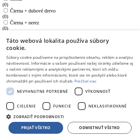
(
0
)
Čierna + dubové drevo
(
0
)
Čierna + nerez
(
0
)
čierna + nerezová
Táto webová lokalita používa súbory
(
0
)
čierna / nerez
cookie.
(
0
)
Súbory cookie používame na prispôsobenie obsahu, reklám a analýzu
čierna sklo
návštevnosti. Informácie o vašom používaní našej stránky zdieľame aj
(
0
)
s našimi reklamnými a analytickými partnermi, ktorí ich môžu
čierna, komín nerez
kombinovať s inými informáciami, ktoré ste im poskytli alebo ktoré
(
0
)
zhromaždili pri používaní ich služieb.
Prečítať viac
Čierna/Nerez
(
0
)
NEVYHNUTNE POTREBNÉ
VÝKONNOSŤ
Čierna/Strieborná
(
0
)
Čierne sklo
CIELENIE
FUNKCIE
NEKLASIFIKOVANÉ
(
0
)
ZOBRAZIŤ PODROBNOSTI
Čierne sklo / Nerez
(
0
)
PRIJAŤ VŠETKO
ODMIETNUŤ VŠETKO
čierne sklo / nerezová lišta
(
0
)