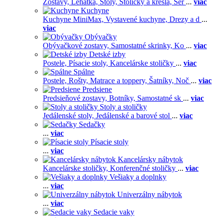
Zostavy,
Lehátka,
Stoly,
Stoličky a kreslá,
Ser
...
viac
Kuchyne
Kuchyne MiniMax,
Vystavené kuchyne,
Drezy a d
...
viac
Obývačky
Obývačkové zostavy,
Samostatné skrinky,
Ko
...
viac
Detské izby
Postele,
Písacie stoly,
Kancelárske stoličky
...
viac
Spálne
Postele,
Rošty,
Matrace a toppery,
Šatníky,
Noč
...
viac
Predsiene
Predsieňové zostavy,
Botníky,
Samostatné sk
...
viac
Stoly a stoličky
Jedálenské stoly,
Jedálenské a barové stol
...
viac
Sedačky
...
viac
Písacie stoly
...
viac
Kancelársky nábytok
Kancelárske stoličky,
Konferenčné stoličky
...
viac
Vešiaky a doplnky
...
viac
Univerzálny nábytok
...
viac
Sedacie vaky