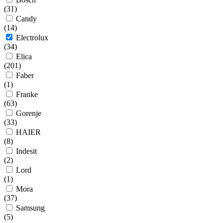
(
31
)
Candy
(
14
)
Electrolux
(
34
)
Elica
(
201
)
Faber
(
1
)
Franke
(
63
)
Gorenje
(
33
)
HAIER
(
8
)
Indesit
(
2
)
Lord
(
1
)
Mora
(
37
)
Samsung
(
5
)