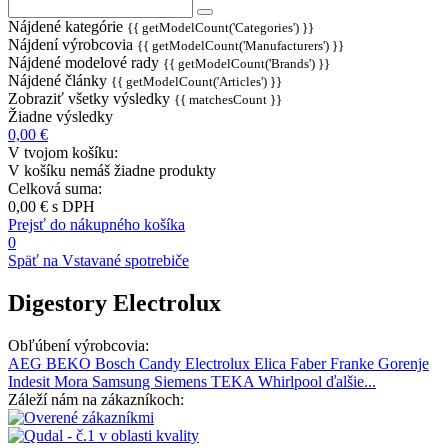
Nájdené kategórie
{{ getModelCount('Categories') }}
Nájdení výrobcovia
{{ getModelCount('Manufacturers') }}
Nájdené modelové rady
{{ getModelCount('Brands') }}
Nájdené články
{{ getModelCount('Articles') }}
Zobraziť všetky výsledky
{{ matchesCount }}
Žiadne výsledky
0,00 €
V tvojom košíku:
V košíku nemáš žiadne produkty
Celková suma:
0,00 €
s DPH
Prejsť do nákupného košíka
0
Späť na Vstavané spotrebiče
Digestory Electrolux
Obľúbení výrobcovia:
AEG
BEKO
Bosch
Candy
Electrolux
Elica
Faber
Franke
Gorenje
Indesit
Mora
Samsung
Siemens
TEKA
Whirlpool
ďalšie...
Záleží nám na zákazníkoch: