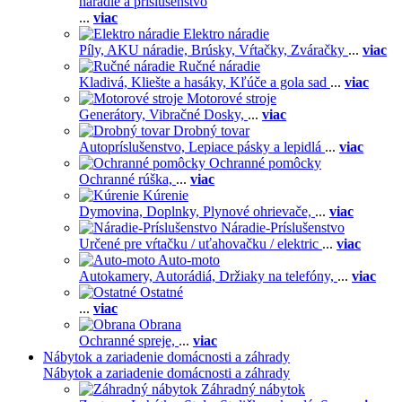
náradie a príslušenstvo
...
viac
Elektro náradie
Píly,
AKU náradie,
Brúsky,
Vŕtačky,
Zváračky
...
viac
Ručné náradie
Kladivá,
Kliešte a hasáky,
Kľúče a gola sad
...
viac
Motorové stroje
Generátory,
Vibračné Dosky,
...
viac
Drobný tovar
Autopríslušenstvo,
Lepiace pásky a lepidlá
...
viac
Ochranné pomôcky
Ochranné rúška,
...
viac
Kúrenie
Dymovina,
Doplnky,
Plynové ohrievače,
...
viac
Náradie-Príslušenstvo
Určené pre vŕtačku / uťahovačku / elektric
...
viac
Auto-moto
Autokamery,
Autorádiá,
Držiaky na telefóny,
...
viac
Ostatné
...
viac
Obrana
Ochranné spreje,
...
viac
Nábytok a zariadenie domácnosti a záhrady
Nábytok a zariadenie domácnosti a záhrady
Záhradný nábytok