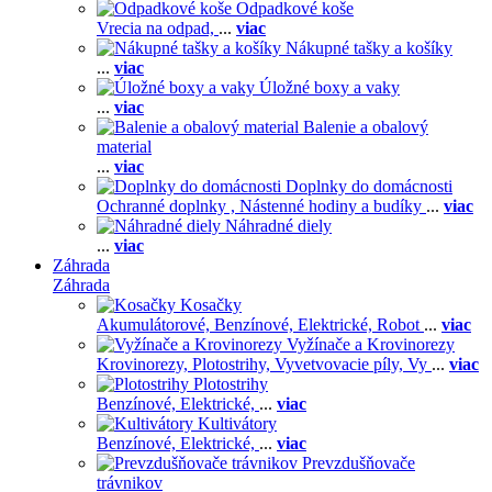
Odpadkové koše
Vrecia na odpad,
...
viac
Nákupné tašky a košíky
...
viac
Úložné boxy a vaky
...
viac
Balenie a obalový
material
...
viac
Doplnky do domácnosti
Ochranné doplnky ,
Nástenné hodiny a budíky
...
viac
Náhradné diely
...
viac
Záhrada
Záhrada
Kosačky
Akumulátorové,
Benzínové,
Elektrické,
Robot
...
viac
Vyžínače a Krovinorezy
Krovinorezy,
Plotostrihy,
Vyvetvovacie píly,
Vy
...
viac
Plotostrihy
Benzínové,
Elektrické,
...
viac
Kultivátory
Benzínové,
Elektrické,
...
viac
Prevzdušňovače
trávnikov