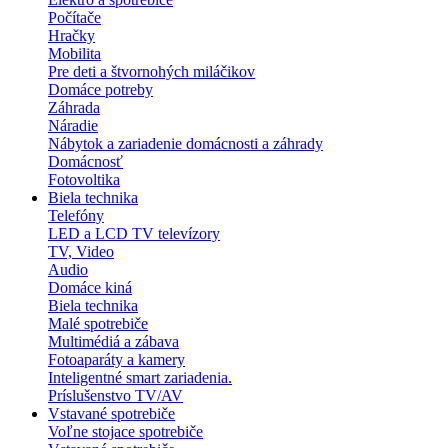
Počítače
Hračky
Mobilita
Pre deti a štvornohých miláčikov
Domáce potreby
Záhrada
Náradie
Nábytok a zariadenie domácnosti a záhrady
Domácnosť
Fotovoltika
Biela technika
Telefóny
LED a LCD TV televízory
TV, Video
Audio
Domáce kiná
Biela technika
Malé spotrebiče
Multimédiá a zábava
Fotoaparáty a kamery
Inteligentné smart zariadenia.
Príslušenstvo TV/AV
Vstavané spotrebiče
Voľne stojace spotrebiče