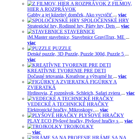
Z FILMOV,
HIER A ROZPRÁVOK
Gabby a jej kúzelný domček,
Ako vycvičiť
...
viac
SPOLOČENSKÉ HRY
Strategické hry,
Rodinné hry,
Párty hry,
Dets
...
viac
STAVEBNICE
iM.Master stavebnice,
Stavebnice GraviTrax,
ME
...
viac
PUZZLE
Detské puzzle,
3D Puzzle,
Puzzle 300d,
Puzzle 5
...
viac
KREATÍVNE TVORENIE PRE DETI
Dočasné tetovania,
Kreatívne a výtvarné hr
...
viac
FIGÚRKY A
ZVIERATKÁ
Hrdinovia,
Z rozprávok,
Schleich,
Safari zviera
...
viac
VEDECKÉ A TECHNICKÉ HRAČKY
Elektronické hračky,
Mikroskopy,
...
viac
PLYŠOVÉ HRAČKY
PLAY ECO Plyšové hračky,
Plyšové hračky s
...
viac
TROJKOLKY
...
viac
HRÁME SA NA