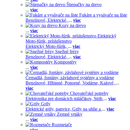
Štiepačky na drevo
...
viac
Fukáre a vysávače na líste
Benzínové,
Elektrické,
...
viac
Kozy na drevo
...
viac
Elektrický
Moto-fúrik, príslušenstvo
Elektrický Moto-fúrik,
...
viac
Snežné frézy
Benzínové,
Elektrické,
...
viac
Kompostéry
...
viac
Čerpadlá, fontány, závlahové systémy a vodárne
Benzínové,
Hlbinné,
Ponorné,
Vodárne,
Kalové,
...
viac
Chovateľské potreby
Elektronika pre domácich miláčikov,
Strih
...
viac
Grily
Elektrické grily, panvice,
Grily na uhlie a
...
viac
Zemné vrtáky
...
viac
Rozmetače
...
viac