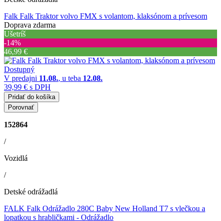
Falk Falk Traktor volvo FMX s volantom, klaksónom a prívesom
Doprava zdarma
Ušetríš
‐14%
46,99 €
Dostupný
V predajni
11.08.
, u teba
12.08.
39,99 €
s DPH
Pridať do košíka
Porovnať
152864
/
Vozidlá
/
Detské odrážadlá
FALK Falk Odrážadlo 280C Baby New Holland T7 s vlečkou a
lopatkou s hrabličkami
- Odrážadlo