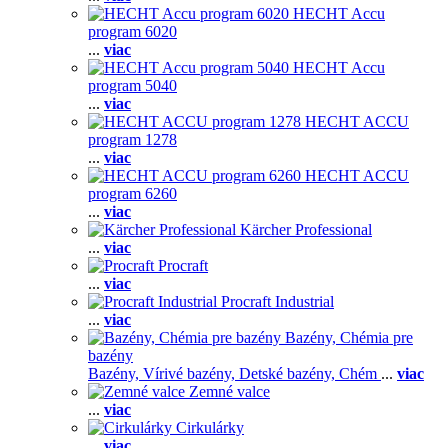
HECHT Accu
program 6020
...
viac
HECHT Accu
program 5040
...
viac
HECHT ACCU
program 1278
...
viac
HECHT ACCU
program 6260
...
viac
Kärcher Professional
...
viac
Procraft
...
viac
Procraft Industrial
...
viac
Bazény, Chémia pre
bazény
Bazény,
Vírivé bazény,
Detské bazény,
Chém
...
viac
Zemné valce
...
viac
Cirkulárky
...
viac