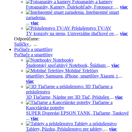
Fotoaparáty a kamery
Fotoaparáty,
Kamery,
Ďalekohľady,
Fotopasce,
...
viac
Inteligentné smart
zariadenia.
...
viac
Príslušenstvo TV/AV
TV konzoly na stenu,
Univerzálne diaľkové ov
...
viac
Odporúčame:
Sušičky
, ...
Počítače a smartfóny
Počítače a smartfóny
Notebooky
Študentský spoľahlivý Notebook,
Štúdium
...
viac
Mobilné Telefóny
smartfóny Samsung,
iPhone,
smartfóny Xiaomi,
t
...
viac
3D Tlačiarne a
príslušenstvo
3D Tlačiarne,
Náplne pre 3D Tlač,
Príslušen
...
viac
Tlačiarne a
Kancelárske potreby
SUPER Dopredaj EPSON TANK,
Tlačiarne,
Tankové
...
viac
Tablety a príslušenstvo
Tablety,
Púzdra,
Príslušenstvo pre tablety,
...
viac