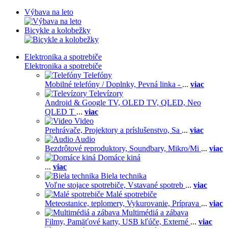
Výbava na leto
Bicykle a kolobežky
Elektronika a spotrebiče
Elektronika a spotrebiče
Telefóny
Mobilné telefóny / Doplnky,
Pevná linka -
...
viac
Televízory
Android & Google TV,
OLED TV,
QLED, Neo
QLED T
...
viac
Video
Prehrávače,
Projektory a príslušenstvo,
Sa
...
viac
Audio
Bezdrôtové reproduktory,
Soundbary,
Mikro/Mi
...
viac
Domáce kiná
...
viac
Biela technika
Voľne stojace spotrebiče,
Vstavané spotreb
...
viac
Malé spotrebiče
Meteostanice, teplomery,
Vykurovanie,
Príprava
...
viac
Multimédiá a zábava
Filmy,
Pamäťové karty,
USB kľúče,
Externé
...
viac