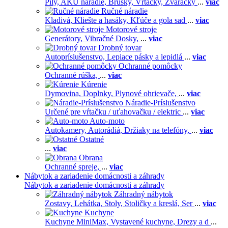
Píly,
AKU náradie,
Brúsky,
Vŕtačky,
Zváračky
...
viac
Ručné náradie
Kladivá,
Kliešte a hasáky,
Kľúče a gola sad
...
viac
Motorové stroje
Generátory,
Vibračné Dosky,
...
viac
Drobný tovar
Autopríslušenstvo,
Lepiace pásky a lepidlá
...
viac
Ochranné pomôcky
Ochranné rúška,
...
viac
Kúrenie
Dymovina,
Doplnky,
Plynové ohrievače,
...
viac
Náradie-Príslušenstvo
Určené pre vŕtačku / uťahovačku / elektric
...
viac
Auto-moto
Autokamery,
Autorádiá,
Držiaky na telefóny,
...
viac
Ostatné
...
viac
Obrana
Ochranné spreje,
...
viac
Nábytok a zariadenie domácnosti a záhrady
Nábytok a zariadenie domácnosti a záhrady
Záhradný nábytok
Zostavy,
Lehátka,
Stoly,
Stoličky a kreslá,
Ser
...
viac
Kuchyne
Kuchyne MiniMax,
Vystavené kuchyne,
Drezy a d
...