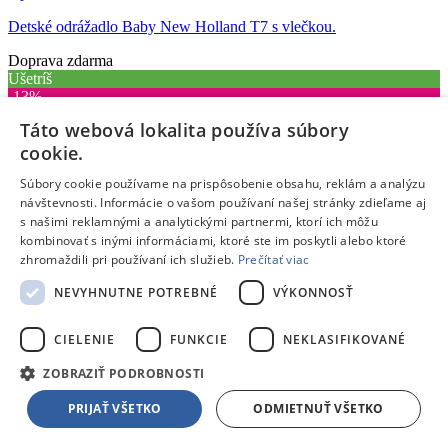
Detské odrážadlo Baby New Holland T7 s vlečkou.
Doprava zdarma
Ušetríš
‐13%
45,99 €
Táto webová lokalita používa súbory
cookie.
Dostupný
Súbory cookie používame na prispôsobenie obsahu, reklám a analýzu
V predajni
11.08.
, u teba
12.08.
návštevnosti. Informácie o vašom používaní našej stránky zdieľame aj
39,99 €
s DPH
s našimi reklamnými a analytickými partnermi, ktorí ich môžu
Pridať do košíka
kombinovať s inými informáciami, ktoré ste im poskytli alebo ktoré
Porovnať
zhromaždili pri používaní ich služieb.
Prečítať viac
204714
NEVYHNUTNE POTREBNÉ
VÝKONNOSŤ
/
CIELENIE
FUNKCIE
NEKLASIFIKOVANÉ
Cykloodrážadlá
ZOBRAZIŤ PODROBNOSTI
/
PRIJAŤ VŠETKO
ODMIETNUŤ VŠETKO
Detské odrážadlá