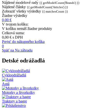
Nájdené modelové rady
{{ getModelCount('Brands') }}
Nájdené články
{{ getModelCount('Articles') }}
Zobraziť všetky výsledky
{{ matchesCount }}
Žiadne výsledky
0,00 €
V tvojom košíku:
V košíku nemáš žiadne produkty
Celková suma:
0,00 €
s DPH
Prejsť do nákupného košíka
0
Späť na Na záhradu
Detské odrážadlá
Cykloodrážadlá
Autá
Motorky a štvorkolky
Traktory a bagre