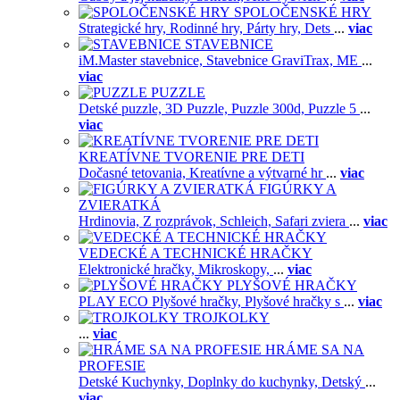
SPOLOČENSKÉ HRY
Strategické hry,
Rodinné hry,
Párty hry,
Dets
...
viac
STAVEBNICE
iM.Master stavebnice,
Stavebnice GraviTrax,
ME
...
viac
PUZZLE
Detské puzzle,
3D Puzzle,
Puzzle 300d,
Puzzle 5
...
viac
KREATÍVNE TVORENIE PRE DETI
Dočasné tetovania,
Kreatívne a výtvarné hr
...
viac
FIGÚRKY A
ZVIERATKÁ
Hrdinovia,
Z rozprávok,
Schleich,
Safari zviera
...
viac
VEDECKÉ A TECHNICKÉ HRAČKY
Elektronické hračky,
Mikroskopy,
...
viac
PLYŠOVÉ HRAČKY
PLAY ECO Plyšové hračky,
Plyšové hračky s
...
viac
TROJKOLKY
...
viac
HRÁME SA NA
PROFESIE
Detské Kuchynky,
Doplnky do kuchynky,
Detský
...
viac