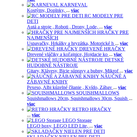
KARNEVAL
Kostýmy,
Doplnky,
...
viac
RC MODELY PRE
DETI
Autá a stroje ,
Roboti ,
Drony,
Lode,
...
viac
HRAČKY PRE
NAJMENŠÍCH
Uspavačky,
Hrkálky a hryzátka,
Motorické h
...
viac
DREVENÉ HRAČKY
Drevené vláčiky a koľajnice,
Hojdacie ko
...
viac
DETSKÉ
HUDOBNÉ NÁSTROJE
Gitary,
Klávesy,
Bicie súpravy a bubny,
Mikrof
...
viac
NÁUČNÉ A
ZÁBAVNÉ KNIHY
Pexeso,
Albi kúzelné čítanie ,
Kvído,
Zábav
...
viac
SQUISHMALLOWS
Squishmallows 20cm,
Squishmallows 30cm,
Squish
...
viac
RETRO HRAČKY
...
viac
LEGO Storage
LEGO boxy,
LEGO LED Lite,
...
viac
SKLADAČKY NIELEN PRE DETI