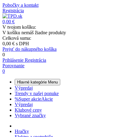
Pobočky a kontakt
Registrácia
0,00 €
V tvojom košíku:
V košíku nemáš žiadne produkty
Celková suma:
0,00 €
s DPH
Prejsť do nákupného košíka
0
Prihlásenie
Registrácia
Porovnanie
0
Hlavné kategórie
Menu
Výpredaj
Trendy v našej ponuke
%
Super akcie
Akcie
Výpredaj
Klubové ceny
Vybrané značky
Hračky
Elektro a spotrebiče