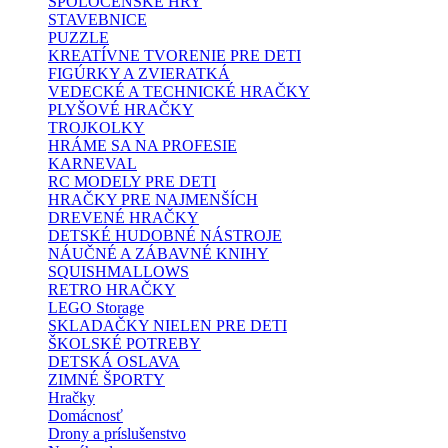
SPOLOČENSKÉ HRY
STAVEBNICE
PUZZLE
KREATÍVNE TVORENIE PRE DETI
FIGÚRKY A ZVIERATKÁ
VEDECKÉ A TECHNICKÉ HRAČKY
PLYŠOVÉ HRAČKY
TROJKOLKY
HRÁME SA NA PROFESIE
KARNEVAL
RC MODELY PRE DETI
HRAČKY PRE NAJMENŠÍCH
DREVENÉ HRAČKY
DETSKÉ HUDOBNÉ NÁSTROJE
NÁUČNÉ A ZÁBAVNÉ KNIHY
SQUISHMALLOWS
RETRO HRAČKY
LEGO Storage
SKLADAČKY NIELEN PRE DETI
ŠKOLSKÉ POTREBY
DETSKÁ OSLAVA
ZIMNÉ ŠPORTY
Hračky
Domácnosť
Drony a príslušenstvo