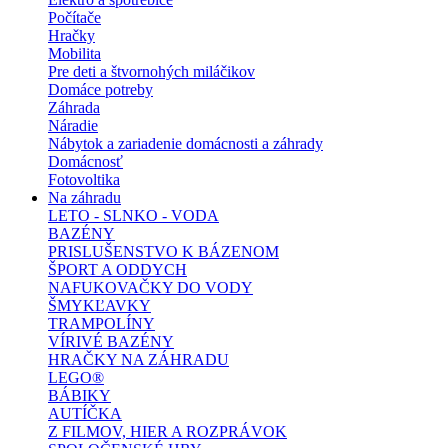
Počítače
Hračky
Mobilita
Pre deti a štvornohých miláčikov
Domáce potreby
Záhrada
Náradie
Nábytok a zariadenie domácnosti a záhrady
Domácnosť
Fotovoltika
Na záhradu
LETO - SLNKO - VODA
BAZÉNY
PRISLUŠENSTVO K BÁZENOM
ŠPORT A ODDYCH
NAFUKOVAČKY DO VODY
ŠMYKĽAVKY
TRAMPOLÍNY
VÍRIVÉ BAZÉNY
HRAČKY NA ZÁHRADU
LEGO®
BÁBIKY
AUTÍČKA
Z FILMOV, HIER A ROZPRÁVOK