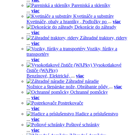
Pareniská a skleníky
...
viac
Kvetináče a substráty
Kvetináče, obaly a hrantíky ,
Podložky po
...
viac
Dekorácie do záhrady
...
viac
Záhradné traktory, ridery
...
viac
Voziky, fúriky a
transportéry
...
viac
Vysokotlakové
čističe (WAPky)
Benzínové,
Elektrické,
...
viac
Záhradné náradie
Nožnice a štepárske nože,
Obrábanie pôdy
...
viac
Ochranné pomôcky
...
viac
Postrekovače
...
viac
Hadice a príslušenstvo
...
viac
Poštové schránky
...
viac