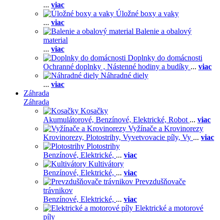
...
viac
Úložné boxy a vaky
...
viac
Balenie a obalový
material
...
viac
Doplnky do domácnosti
Ochranné doplnky ,
Nástenné hodiny a budíky
...
viac
Náhradné diely
...
viac
Záhrada
Záhrada
Kosačky
Akumulátorové,
Benzínové,
Elektrické,
Robot
...
viac
Vyžínače a Krovinorezy
Krovinorezy,
Plotostrihy,
Vyvetvovacie píly,
Vy
...
viac
Plotostrihy
Benzínové,
Elektrické,
...
viac
Kultivátory
Benzínové,
Elektrické,
...
viac
Prevzdušňovače
trávnikov
Benzínové,
Elektrické,
...
viac
Elektrické a motorové
píly