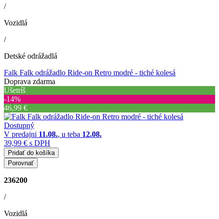
/
Vozidlá
/
Detské odrážadlá
Falk Falk odrážadlo Ride-on Retro modré - tiché kolesá
Doprava zdarma
Ušetríš
‐14%
46,99 €
Dostupný
V predajni
11.08.
, u teba
12.08.
39,99 €
s DPH
Pridať do košíka
Porovnať
236200
/
Vozidlá