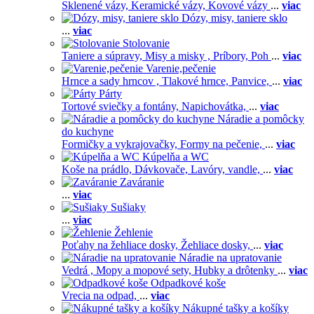
Sklenené vázy,
Keramické vázy,
Kovové vázy
...
viac
Dózy, misy, taniere sklo
...
viac
Stolovanie
Taniere a súpravy,
Misy a misky ,
Príbory,
Poh
...
viac
Varenie,pečenie
Hrnce a sady hrncov ,
Tlakové hrnce,
Panvice,
...
viac
Párty
Tortové sviečky a fontány,
Napichovátka,
...
viac
Náradie a pomôcky
do kuchyne
Formičky a vykrajovačky,
Formy na pečenie,
...
viac
Kúpelňa a WC
Koše na prádlo,
Dávkovače,
Lavóry, vandle,
...
viac
Zaváranie
...
viac
Sušiaky
...
viac
Žehlenie
Poťahy na žehliace dosky,
Žehliace dosky,
...
viac
Náradie na upratovanie
Vedrá ,
Mopy a mopové sety,
Hubky a drôtenky
...
viac
Odpadkové koše
Vrecia na odpad,
...
viac
Nákupné tašky a košíky