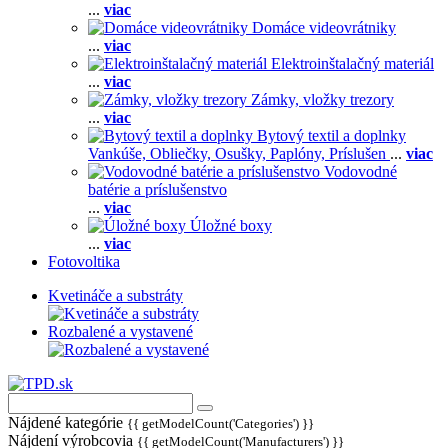
...
viac
Domáce videovrátniky
...
viac
Elektroinštalačný materiál
...
viac
Zámky, vložky trezory
...
viac
Bytový textil a doplnky
Vankúše,
Obliečky,
Osušky,
Paplóny,
Príslušen
...
viac
Vodovodné
batérie a príslušenstvo
...
viac
Úložné boxy
...
viac
Fotovoltika
Kvetináče a substráty
Rozbalené a vystavené
Nájdené kategórie
{{ getModelCount('Categories') }}
Nájdení výrobcovia
{{ getModelCount('Manufacturers') }}