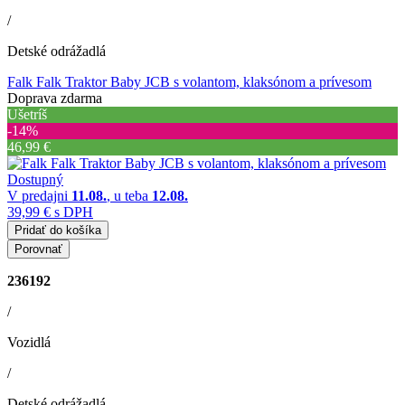
/
Detské odrážadlá
Falk Falk Traktor Baby JCB s volantom, klaksónom a prívesom
Doprava zdarma
Ušetríš
‐14%
46,99 €
Dostupný
V predajni
11.08.
, u teba
12.08.
39,99 €
s DPH
Pridať do košíka
Porovnať
236192
/
Vozidlá
/
Detské odrážadlá