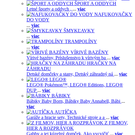
ŠPORT A ODDYCH
Letné športy a oddych ,
...
viac
NAFUKOVAČKY
DO VODY
...
viac
ŠMYKĽAVKY
...
viac
TRAMPOLÍNY
...
viac
VÍRIVÉ BAZÉNY
Vírivé bazény,
Príslušenstvo k vírivým ba
...
viac
HRAČKY NA
ZÁHRADU
Detské domčeky a stany,
Detský záhradný ná
...
viac
LEGO®
LEGO® Pokémon™,
LEGO® Editions,
LEGO®
DUP
...
viac
BÁBIKY
Bábiky Baby Born,
Bábiky Baby Annabell,
Bábi
...
viac
AUTÍČKA
Garáže a hracie sety,
Technické stroje a a
...
viac
Z FILMOV,
HIER A ROZPRÁVOK
Gabby a jej kúzelný domček,
Ako vycvičiť
...
viac