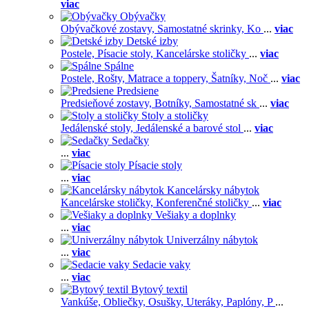
viac
Obývačky
Obývačkové zostavy,
Samostatné skrinky,
Ko
...
viac
Detské izby
Postele,
Písacie stoly,
Kancelárske stoličky
...
viac
Spálne
Postele,
Rošty,
Matrace a toppery,
Šatníky,
Noč
...
viac
Predsiene
Predsieňové zostavy,
Botníky,
Samostatné sk
...
viac
Stoly a stoličky
Jedálenské stoly,
Jedálenské a barové stol
...
viac
Sedačky
...
viac
Písacie stoly
...
viac
Kancelársky nábytok
Kancelárske stoličky,
Konferenčné stoličky
...
viac
Vešiaky a doplnky
...
viac
Univerzálny nábytok
...
viac
Sedacie vaky
...
viac
Bytový textil
Vankúše,
Obliečky,
Osušky,
Uteráky,
Paplóny,
P
...