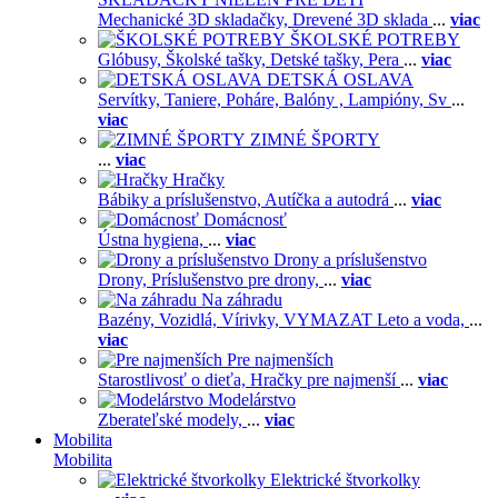
Mechanické 3D skladačky,
Drevené 3D sklada
...
viac
ŠKOLSKÉ POTREBY
Glóbusy,
Školské tašky,
Detské tašky,
Pera
...
viac
DETSKÁ OSLAVA
Servítky,
Taniere,
Poháre,
Balóny ,
Lampióny,
Sv
...
viac
ZIMNÉ ŠPORTY
...
viac
Hračky
Bábiky a príslušenstvo,
Autíčka a autodrá
...
viac
Domácnosť
Ústna hygiena,
...
viac
Drony a príslušenstvo
Drony,
Príslušenstvo pre drony,
...
viac
Na záhradu
Bazény,
Vozidlá,
Vírivky,
VYMAZAT Leto a voda,
...
viac
Pre najmenších
Starostlivosť o dieťa,
Hračky pre najmenší
...
viac
Modelárstvo
Zberateľské modely,
...
viac
Mobilita
Mobilita
Elektrické štvorkolky