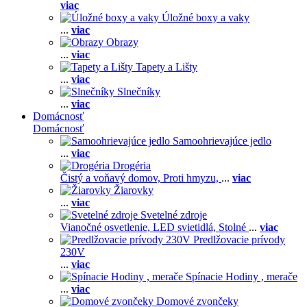
viac
Úložné boxy a vaky
...
viac
Obrazy
...
viac
Tapety a Lišty
...
viac
Slnečníky
...
viac
Domácnosť
Domácnosť
Samoohrievajúce jedlo
...
viac
Drogéria
Čistý a voňavý domov,
Proti hmyzu,
...
viac
Žiarovky
...
viac
Svetelné zdroje
Vianočné osvetlenie,
LED svietidlá,
Stolné
...
viac
Predlžovacie prívody
230V
...
viac
Spínacie Hodiny , merače
...
viac
Domové zvončeky