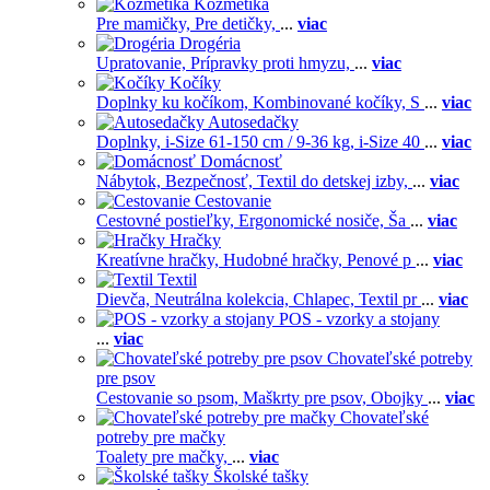
Kozmetika
Pre mamičky,
Pre detičky,
...
viac
Drogéria
Upratovanie,
Prípravky proti hmyzu,
...
viac
Kočíky
Doplnky ku kočíkom,
Kombinované kočíky,
S
...
viac
Autosedačky
Doplnky,
i-Size 61-150 cm / 9-36 kg,
i-Size 40
...
viac
Domácnosť
Nábytok,
Bezpečnosť,
Textil do detskej izby,
...
viac
Cestovanie
Cestovné postieľky,
Ergonomické nosiče,
Ša
...
viac
Hračky
Kreatívne hračky,
Hudobné hračky,
Penové p
...
viac
Textil
Dievča,
Neutrálna kolekcia,
Chlapec,
Textil pr
...
viac
POS - vzorky a stojany
...
viac
Chovateľské potreby
pre psov
Cestovanie so psom,
Maškrty pre psov,
Obojky
...
viac
Chovateľské
potreby pre mačky
Toalety pre mačky,
...
viac
Školské tašky