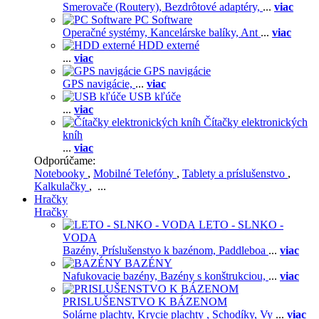
Smerovače (Routery),
Bezdrôtové adaptéry,
...
viac
PC Software
Operačné systémy,
Kancelárske balíky,
Ant
...
viac
HDD externé
...
viac
GPS navigácie
GPS navigácie,
...
viac
USB kľúče
...
viac
Čítačky elektronických
kníh
...
viac
Odporúčame:
Notebooky
,
Mobilné Telefóny
,
Tablety a príslušenstvo
,
Kalkulačky
, ...
Hračky
Hračky
LETO - SLNKO -
VODA
Bazény,
Príslušenstvo k bazénom,
Paddleboa
...
viac
BAZÉNY
Nafukovacie bazény,
Bazény s konštrukciou,
...
viac
PRISLUŠENSTVO K BÁZENOM
Solárne plachty,
Krycie plachty ,
Schodíky,
Vy
...
viac