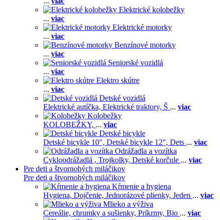
...
viac
Elektrické kolobežky
...
viac
Elektrické motorky
...
viac
Benzínové motorky
...
viac
Seniorské vozidlá
...
viac
Elektro skútre
...
viac
Detské vozidlá
Elektrické autíčka,
Elektrické traktory,
Š
...
viac
Kolobežky
KOLOBEŽKY,
...
viac
Detské bicykle
Detské bicykle 10",
Detské bicykle 12",
Dets
...
viac
Odrážadla a vozítka
Cykloodrážadlá ,
Trojkolky,
Detské korčule
...
viac
Pre deti a štvornohých miláčikov
Pre deti a štvornohých miláčikov
Kŕmenie a hygiena
Hygiena,
Dojčenie,
Jednorázové plienky,
Jeden
...
viac
Mlieko a výživa
Cereálie, chrumky a sušienky,
Príkrmy,
Bio
...
viac