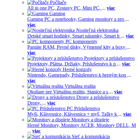
Počítače
All in one PC,
Zostavy PC,
Mini PC,
...
viac
Gaming
Gaming PC a notebooky,
Gaming monitory a pro
...
viac
Nositeľná elektronika
Detské smart hodinky,
Smart náramky,
Smart h
...
viac
PC komponenty
Pamäte RAM,
Pevné disky,
Výmenné kity a boxy
...
viac
Projektory a príslušenstvo
Projektory,
Plátna,
Držiaky,
Príslušenstvo k p
...
viac
Herné konzoly
Nintendo,
Gamepady,
Príslušenstvo k herným kon
...
viac
Virtuálna realita
Okuliare pre Virtuálnu realitu,
Stanice a s
...
viac
Drony a príslušenstvo
Drony,
...
viac
PC Príslušenstvo
Myši,
Klávesnice,
Klávesnica + myš,
Tašky k
...
viac
Monitory a displeje
Herné Monitory,
Monitory ACER,
Monitory DELL,
M
...
viac
Sieť a komunikácia