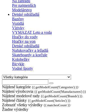
Na záhradu
Pre najmenších
Modelárstvo
Detské odrážadlá
Bazény
Vozidlá
Vírivky
VYMAZAT Leto a voda
Hračky do vody
Hračky na von
Detské odrážadlá
Nafukovačky a ležadlá
Skateboardy a korčule
Kolobežky
Bicykle
Vodné športy
Nájdené kategórie
{{ getModelCount('Categories') }}
Nájdení výrobcovia
{{ getModelCount('Manufacturers') }}
Nájdené modelové rady
{{ getModelCount('Brands') }}
Nájdené články
{{ getModelCount('Articles') }}
Zobraziť všetky výsledky
{{ matchesCount }}
Žiadne výsledky