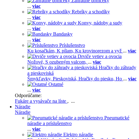
Záhradné domčeky
...
viac
Rebríky a schodíky
...
viac
Konvy, nádoby a sudy
...
viac
Bandasky
...
viac
Príslušenstvo
Ku kosačkám,
K pílam,
Ku krovinorezom a vyž
...
viac
Drviče vetiev a ovocia
Nožové,
S ozubeným valcom,
...
viac
Hračky do záhrady
a pieskoviská
Šmykľavky,
Pieskoviská,
Hračky do piesku,
Ho
...
viac
Ostatné
...
viac
Odporúčame:
Fukáre a vysávače na líste
, ...
Náradie
Náradie
Pneumatické
náradie a príslušenstvo
...
viac
Elektro náradie