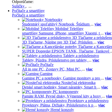
Odporúčame:
Sušičky
, ...
Počítače a smartfóny
Počítače a smartfóny
Notebooky
Študentský spoľahlivý Notebook,
Štúdium
...
viac
Mobilné Telefóny
smartfóny Samsung,
iPhone,
smartfóny Xiaomi,
t
...
viac
3D Tlačiarne a príslušen
3D Tlačiarne,
Náplne pre 3D Tlač,
Príslušen
...
viac
Tlačiarne a Kancelár
SUPER Dopredaj EPSON TANK,
Tlačiarne,
Tankové
.
Tablety a príslušenstvo
Tablety,
Púzdra,
Príslušenstvo pre tablety,
...
viac
Počítače
All in one PC,
Zostavy PC,
Mini PC,
...
viac
Gaming
Gaming PC a notebooky,
Gaming monitory a pro
...
viac
Nositeľná elektronika
Detské smart hodinky,
Smart náramky,
Smart h
...
viac
PC komponenty
Pamäte RAM,
Pevné disky,
Výmenné kity a boxy
...
via
Projektory a príslušenstvo
Projektory,
Plátna,
Držiaky,
Príslušenstvo k p
...
viac
Herné konzoly