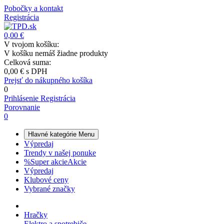
Pobočky a kontakt
Registrácia
0,00 €
V tvojom košíku:
V košíku nemáš žiadne produkty
Celková suma:
0,00 €
s DPH
Prejsť do nákupného košíka
0
Prihlásenie
Registrácia
Porovnanie
0
Hlavné kategórie
Menu
Výpredaj
Trendy v našej ponuke
%
Super akcie
Akcie
Výpredaj
Klubové ceny
Vybrané značky
Hračky
Elektro a spotrebiče