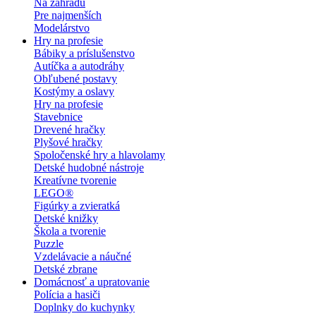
Na záhradu
Pre najmenších
Modelárstvo
Hry na profesie
Bábiky a príslušenstvo
Autíčka a autodráhy
Obľubené postavy
Kostýmy a oslavy
Hry na profesie
Stavebnice
Drevené hračky
Plyšové hračky
Spoločenské hry a hlavolamy
Detské hudobné nástroje
Kreatívne tvorenie
LEGO®
Figúrky a zvieratká
Detské knižky
Škola a tvorenie
Puzzle
Vzdelávacie a náučné
Detské zbrane
Domácnosť a upratovanie
Polícia a hasiči
Doplnky do kuchynky