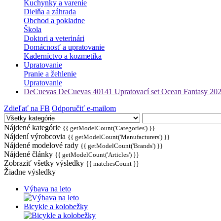
Kuchynky a varenie
Dielňa a záhrada
Obchod a pokladne
Škola
Doktori a veterinári
Domácnosť a upratovanie
Kaderníctvo a kozmetika
Upratovanie
Pranie a žehlenie
Upratovanie
DeCuevas DeCuevas 40141 Upratovací set Ocean Fantasy 2022
Zdieľať na FB
Odporučiť e-mailom
Nájdené kategórie
{{ getModelCount('Categories') }}
Nájdení výrobcovia
{{ getModelCount('Manufacturers') }}
Nájdené modelové rady
{{ getModelCount('Brands') }}
Nájdené články
{{ getModelCount('Articles') }}
Zobraziť všetky výsledky
{{ matchesCount }}
Žiadne výsledky
Výbava na leto
Bicykle a kolobežky