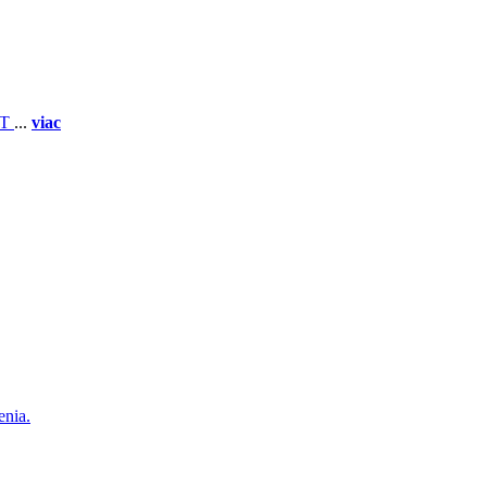
 T
...
viac
enia.