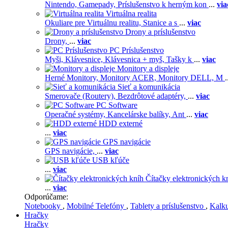
Nintendo,
Gamepady,
Príslušenstvo k herným kon
...
via
Virtuálna realita
Okuliare pre Virtuálnu realitu,
Stanice a s
...
viac
Drony a príslušenstvo
Drony,
...
viac
PC Príslušenstvo
Myši,
Klávesnice,
Klávesnica + myš,
Tašky k
...
viac
Monitory a displeje
Herné Monitory,
Monitory ACER,
Monitory DELL,
M
.
Sieť a komunikácia
Smerovače (Routery),
Bezdrôtové adaptéry,
...
viac
PC Software
Operačné systémy,
Kancelárske balíky,
Ant
...
viac
HDD externé
...
viac
GPS navigácie
GPS navigácie,
...
viac
USB kľúče
...
viac
Čítačky elektronických k
...
viac
Odporúčame:
Notebooky
,
Mobilné Telefóny
,
Tablety a príslušenstvo
,
Kalk
Hračky
Hračky