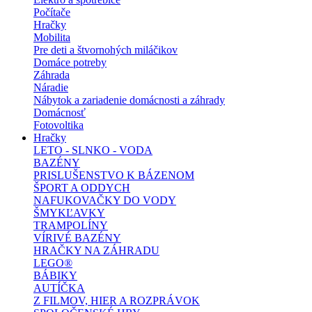
Počítače
Hračky
Mobilita
Pre deti a štvornohých miláčikov
Domáce potreby
Záhrada
Náradie
Nábytok a zariadenie domácnosti a záhrady
Domácnosť
Fotovoltika
Hračky
LETO - SLNKO - VODA
BAZÉNY
PRISLUŠENSTVO K BÁZENOM
ŠPORT A ODDYCH
NAFUKOVAČKY DO VODY
ŠMYKĽAVKY
TRAMPOLÍNY
VÍRIVÉ BAZÉNY
HRAČKY NA ZÁHRADU
LEGO®
BÁBIKY
AUTÍČKA
Z FILMOV, HIER A ROZPRÁVOK