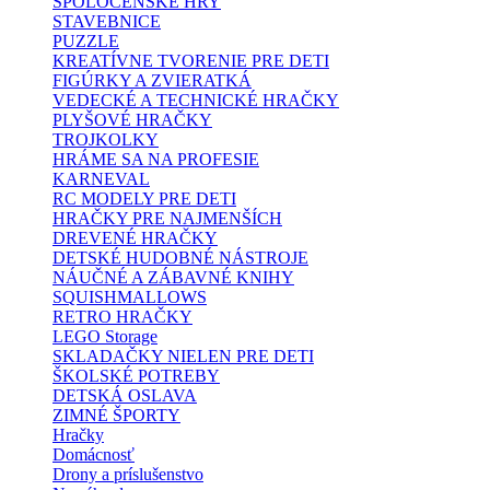
SPOLOČENSKÉ HRY
STAVEBNICE
PUZZLE
KREATÍVNE TVORENIE PRE DETI
FIGÚRKY A ZVIERATKÁ
VEDECKÉ A TECHNICKÉ HRAČKY
PLYŠOVÉ HRAČKY
TROJKOLKY
HRÁME SA NA PROFESIE
KARNEVAL
RC MODELY PRE DETI
HRAČKY PRE NAJMENŠÍCH
DREVENÉ HRAČKY
DETSKÉ HUDOBNÉ NÁSTROJE
NÁUČNÉ A ZÁBAVNÉ KNIHY
SQUISHMALLOWS
RETRO HRAČKY
LEGO Storage
SKLADAČKY NIELEN PRE DETI
ŠKOLSKÉ POTREBY
DETSKÁ OSLAVA
ZIMNÉ ŠPORTY
Hračky
Domácnosť
Drony a príslušenstvo