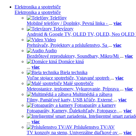
Elektronika a spotrebiče
Elektronika a spotrebiče
Telefóny
Mobilné telefóny / Doplnky,
Pevná linka -
...
viac
Televízory
Android & Google TV,
OLED TV,
QLED, Neo QLED
Video
Prehrávače,
Projektory a príslušenstvo,
Sa
...
viac
Audio
Bezdrôtové reproduktory,
Soundbary,
Mikro/Mi
...
viac
Domáce kiná
...
viac
Biela technika
Voľne stojace spotrebiče,
Vstavané spotreb
...
viac
Malé spotrebiče
Meteostanice, teplomery,
Vykurovanie,
Príprava
...
viac
Multimédiá a zábava
Filmy,
Pamäťové karty,
USB kľúče,
Externé
...
viac
Fotoaparáty a kamery
Fotoaparáty,
Kamery,
Ďalekohľady,
Fotopasce,
...
viac
Inteligentné smart zariad
...
viac
Príslušenstvo TV/AV
TV konzoly na stenu,
Univerzálne diaľkové ov
...
viac