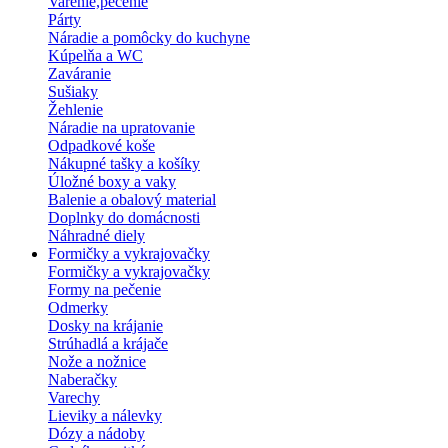
Varenie,pečenie
Párty
Náradie a pomôcky do kuchyne
Kúpelňa a WC
Zaváranie
Sušiaky
Žehlenie
Náradie na upratovanie
Odpadkové koše
Nákupné tašky a košíky
Úložné boxy a vaky
Balenie a obalový material
Doplnky do domácnosti
Náhradné diely
Formičky a vykrajovačky
Formičky a vykrajovačky
Formy na pečenie
Odmerky
Dosky na krájanie
Strúhadlá a krájače
Nože a nožnice
Naberačky
Varechy
Lieviky a nálevky
Dózy a nádoby