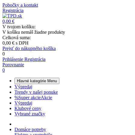
Pobočky a kontakt
Registrácia
0,00 €
V tvojom košíku:
V košíku nemáš žiadne produkty
Celková suma:
0,00 €
s DPH
Prejsť do nákupného košíka
0
Prihlásenie
Registrácia
Porovnanie
0
Hlavné kategórie
Menu
Výpredaj
Trendy v našej ponuke
%
Super akcie
Akcie
Výpredaj
Klubové ceny
Vybrané značky
Domáce potreby
Elektro a spotrebiče