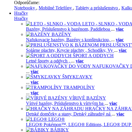
Odporúčame:
Notebooky
,
Mobilné Telefóny
,
Tablety a príslušenstvo
,
Kalk
Hračky
Hračky
LETO - SLNKO - VOD
Bazény,
Príslušenstvo k bazénom,
Paddleboa
...
viac
BAZÉNY
Nafukovacie bazény,
Bazény s konštrukciou,
...
viac
PRISLUŠENS
Solárne plachty,
Krycie plachty ,
Schodíky,
Vy
...
viac
ŠPORT A ODDYCH
Letné športy a oddych ,
...
viac
NAFUKOVAČKY 
...
viac
ŠMYKĽAVKY
...
viac
TRAMPOLÍNY
...
viac
VÍRIVÉ BAZÉNY
Vírivé bazény,
Príslušenstvo k vírivým ba
...
viac
HRAČKY NA ZÁHR
Detské domčeky a stany,
Detský záhradný ná
...
viac
LEGO®
LEGO® Pokémon™,
LEGO® Editions,
LEGO® DUP
BÁBIKY