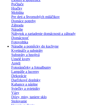
Počítače
Hračky
Mobilita
Pre deti a štvornohých miláčikov
Domáce potreby
Záhrada
Náradie
Nábytok a zariadenie domácnosti a záhrady
Domácnosť
Fotovoltika
Náradie a pomôcky do kuchyne
Kvetináče a substráty
Substráty a hnojivá
Umelé kvety
Anjeli
Fotorámčeky a fotoalbumy
Lampáše a lucerny
Dekorácie
Darčekové doplnky
Kahance a náplne
Sviečky a svietniky
Vázy
Dózy, misy, taniere sklo
Stolovanie