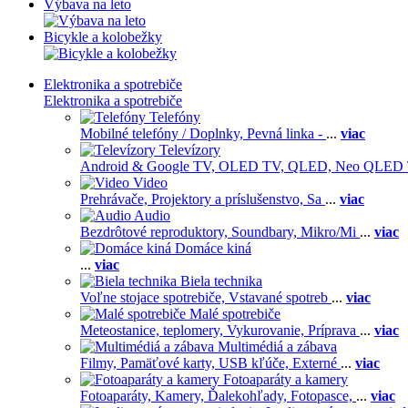
Výbava na leto
Bicykle a kolobežky
Elektronika a spotrebiče
Elektronika a spotrebiče
Telefóny
Mobilné telefóny / Doplnky,
Pevná linka -
...
viac
Televízory
Android & Google TV,
OLED TV,
QLED, Neo QLED
Video
Prehrávače,
Projektory a príslušenstvo,
Sa
...
viac
Audio
Bezdrôtové reproduktory,
Soundbary,
Mikro/Mi
...
viac
Domáce kiná
...
viac
Biela technika
Voľne stojace spotrebiče,
Vstavané spotreb
...
viac
Malé spotrebiče
Meteostanice, teplomery,
Vykurovanie,
Príprava
...
viac
Multimédiá a zábava
Filmy,
Pamäťové karty,
USB kľúče,
Externé
...
viac
Fotoaparáty a kamery
Fotoaparáty,
Kamery,
Ďalekohľady,
Fotopasce,
...
viac