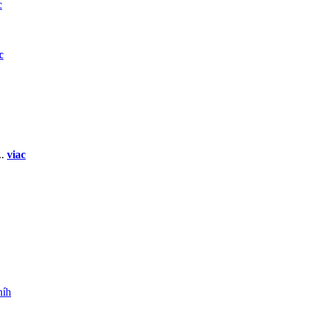
c
c
..
viac
níh