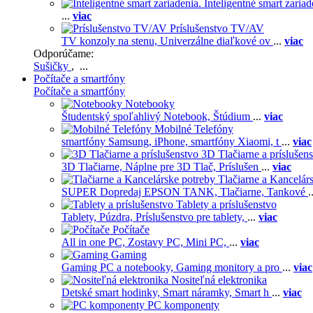
Inteligentné smart zariad
...
viac
Príslušenstvo TV/AV
TV konzoly na stenu,
Univerzálne diaľkové ov
...
viac
Odporúčame:
Sušičky
, ...
Počítače a smartfóny
Počítače a smartfóny
Notebooky
Študentský spoľahlivý Notebook,
Štúdium
...
viac
Mobilné Telefóny
smartfóny Samsung,
iPhone,
smartfóny Xiaomi,
t
...
viac
3D Tlačiarne a príslušen
3D Tlačiarne,
Náplne pre 3D Tlač,
Príslušen
...
viac
Tlačiarne a Kancelár
SUPER Dopredaj EPSON TANK,
Tlačiarne,
Tankové
.
Tablety a príslušenstvo
Tablety,
Púzdra,
Príslušenstvo pre tablety,
...
viac
Počítače
All in one PC,
Zostavy PC,
Mini PC,
...
viac
Gaming
Gaming PC a notebooky,
Gaming monitory a pro
...
viac
Nositeľná elektronika
Detské smart hodinky,
Smart náramky,
Smart h
...
viac
PC komponenty