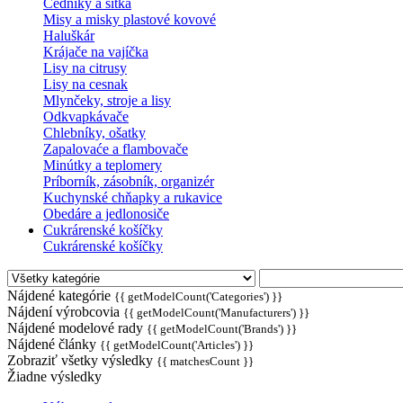
Cedníky a sitká
Misy a misky plastové kovové
Haluškár
Krájače na vajíčka
Lisy na citrusy
Lisy na cesnak
Mlynčeky, stroje a lisy
Odkvapkávače
Chlebníky, ošatky
Zapalovaće a flambovače
Minútky a teplomery
Príborník, zásobník, organizér
Kuchynské chňapky a rukavice
Obedáre a jedlonosiče
Cukrárenské košíčky
Cukrárenské košíčky
Nájdené kategórie
{{ getModelCount('Categories') }}
Nájdení výrobcovia
{{ getModelCount('Manufacturers') }}
Nájdené modelové rady
{{ getModelCount('Brands') }}
Nájdené články
{{ getModelCount('Articles') }}
Zobraziť všetky výsledky
{{ matchesCount }}
Žiadne výsledky