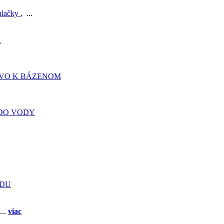
ulačky
, ...
A
TVO K BÁZENOM
DO VODY
ADU
...
viac