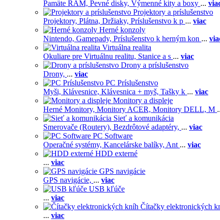
Pamäte RAM,
Pevné disky,
Výmenné kity a boxy
...
via
Projektory a príslušenstvo
Projektory,
Plátna,
Držiaky,
Príslušenstvo k p
...
viac
Herné konzoly
Nintendo,
Gamepady,
Príslušenstvo k herným kon
...
via
Virtuálna realita
Okuliare pre Virtuálnu realitu,
Stanice a s
...
viac
Drony a príslušenstvo
Drony,
...
viac
PC Príslušenstvo
Myši,
Klávesnice,
Klávesnica + myš,
Tašky k
...
viac
Monitory a displeje
Herné Monitory,
Monitory ACER,
Monitory DELL,
M
.
Sieť a komunikácia
Smerovače (Routery),
Bezdrôtové adaptéry,
...
viac
PC Software
Operačné systémy,
Kancelárske balíky,
Ant
...
viac
HDD externé
...
viac
GPS navigácie
GPS navigácie,
...
viac
USB kľúče
...
viac
Čítačky elektronických k
...
viac