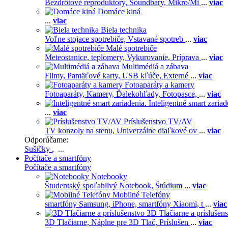
Bezdrôtové reproduktory,
Soundbary,
Mikro/Mi
...
viac
Domáce kiná
...
viac
Biela technika
Voľne stojace spotrebiče,
Vstavané spotreb
...
viac
Malé spotrebiče
Meteostanice, teplomery,
Vykurovanie,
Príprava
...
viac
Multimédiá a zábava
Filmy,
Pamäťové karty,
USB kľúče,
Externé
...
viac
Fotoaparáty a kamery
Fotoaparáty,
Kamery,
Ďalekohľady,
Fotopasce,
...
viac
Inteligentné smart zariad
...
viac
Príslušenstvo TV/AV
TV konzoly na stenu,
Univerzálne diaľkové ov
...
viac
Odporúčame:
Sušičky
, ...
Počítače a smartfóny
Počítače a smartfóny
Notebooky
Študentský spoľahlivý Notebook,
Štúdium
...
viac
Mobilné Telefóny
smartfóny Samsung,
iPhone,
smartfóny Xiaomi,
t
...
viac
3D Tlačiarne a príslušen
3D Tlačiarne,
Náplne pre 3D Tlač,
Príslušen
...
viac