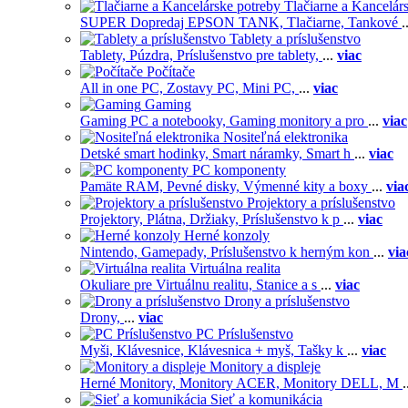
Tlačiarne a Kancelár
SUPER Dopredaj EPSON TANK,
Tlačiarne,
Tankové
.
Tablety a príslušenstvo
Tablety,
Púzdra,
Príslušenstvo pre tablety,
...
viac
Počítače
All in one PC,
Zostavy PC,
Mini PC,
...
viac
Gaming
Gaming PC a notebooky,
Gaming monitory a pro
...
viac
Nositeľná elektronika
Detské smart hodinky,
Smart náramky,
Smart h
...
viac
PC komponenty
Pamäte RAM,
Pevné disky,
Výmenné kity a boxy
...
via
Projektory a príslušenstvo
Projektory,
Plátna,
Držiaky,
Príslušenstvo k p
...
viac
Herné konzoly
Nintendo,
Gamepady,
Príslušenstvo k herným kon
...
via
Virtuálna realita
Okuliare pre Virtuálnu realitu,
Stanice a s
...
viac
Drony a príslušenstvo
Drony,
...
viac
PC Príslušenstvo
Myši,
Klávesnice,
Klávesnica + myš,
Tašky k
...
viac
Monitory a displeje
Herné Monitory,
Monitory ACER,
Monitory DELL,
M
.
Sieť a komunikácia