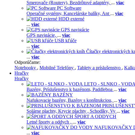
Smerovače (Routery),
Bezdrôtové adaptéry,
...
viac
PC Software
Operačné systémy,
Kancelárske balíky,
Ant
...
viac
HDD externé
...
viac
GPS navigácie
GPS navigácie,
...
viac
USB kľúče
...
viac
Čítačky elektronických k
...
viac
Odporúčame:
Notebooky
,
Mobilné Telefóny
,
Tablety a príslušenstvo
,
Kalk
Hračky
Hračky
LETO - SLNKO - VOD
Bazény,
Príslušenstvo k bazénom,
Paddleboa
...
viac
BAZÉNY
Nafukovacie bazény,
Bazény s konštrukciou,
...
viac
PRISLUŠENS
Solárne plachty,
Krycie plachty ,
Schodíky,
Vy
...
viac
ŠPORT A ODDYCH
Letné športy a oddych ,
...
viac
NAFUKOVAČKY 
...
viac