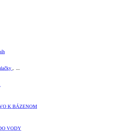
níh
ulačky
, ...
A
TVO K BÁZENOM
DO VODY