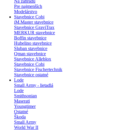
Na záhradu
Pre najmenších
Modelárstvo
Stavebnice Cobi
iM.Master stavebnice
Stavebnice GraviTrax
MERKUR stavebnice
Boffin stavebnice
Hubelino stavebnice
Sluban stavebnice
Qman stavebnice
Stavebnice Alleblox
Stavebnice Cobi
Stavebnice Fischertechnik
Stavebnice ostatné
Lode
Small Army - lietadlá
Lode
Smithsonian
Maserati
Youngtimer
Ostatné
Škoda
Small Army
World War II