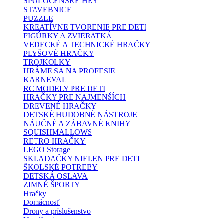
SPOLOČENSKÉ HRY
STAVEBNICE
PUZZLE
KREATÍVNE TVORENIE PRE DETI
FIGÚRKY A ZVIERATKÁ
VEDECKÉ A TECHNICKÉ HRAČKY
PLYŠOVÉ HRAČKY
TROJKOLKY
HRÁME SA NA PROFESIE
KARNEVAL
RC MODELY PRE DETI
HRAČKY PRE NAJMENŠÍCH
DREVENÉ HRAČKY
DETSKÉ HUDOBNÉ NÁSTROJE
NÁUČNÉ A ZÁBAVNÉ KNIHY
SQUISHMALLOWS
RETRO HRAČKY
LEGO Storage
SKLADAČKY NIELEN PRE DETI
ŠKOLSKÉ POTREBY
DETSKÁ OSLAVA
ZIMNÉ ŠPORTY
Hračky
Domácnosť
Drony a príslušenstvo