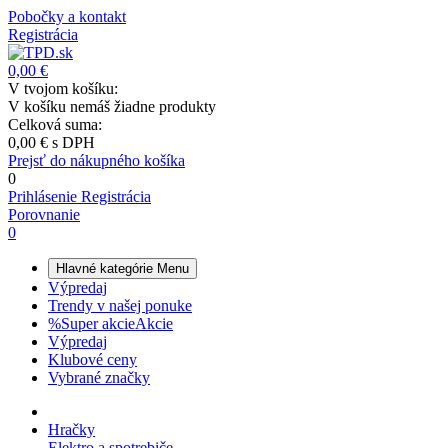
Pobočky a kontakt
Registrácia
0,00 €
V tvojom košíku:
V košíku nemáš žiadne produkty
Celková suma:
0,00 €
s DPH
Prejsť do nákupného košíka
0
Prihlásenie
Registrácia
Porovnanie
0
Hlavné kategórie
Menu
Výpredaj
Trendy v našej ponuke
%
Super akcie
Akcie
Výpredaj
Klubové ceny
Vybrané značky
Hračky
Elektro a spotrebiče