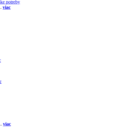
ske potreby
..
viac
c
c
..
viac