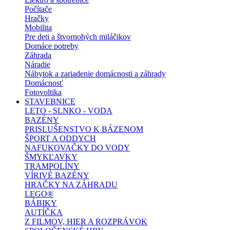
Počítače
Hračky
Mobilita
Pre deti a štvornohých miláčikov
Domáce potreby
Záhrada
Náradie
Nábytok a zariadenie domácnosti a záhrady
Domácnosť
Fotovoltika
STAVEBNICE
LETO - SLNKO - VODA
BAZÉNY
PRISLUŠENSTVO K BÁZENOM
ŠPORT A ODDYCH
NAFUKOVAČKY DO VODY
ŠMYKĽAVKY
TRAMPOLÍNY
VÍRIVÉ BAZÉNY
HRAČKY NA ZÁHRADU
LEGO®
BÁBIKY
AUTÍČKA
Z FILMOV, HIER A ROZPRÁVOK