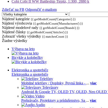
Cobi Cobi II WW Battleship Tirpitz, 1:300, 2880 k
Zdieľať na FB
Odporučiť e-mailom
Nájdené kategórie
{{ getModelCount('Categories') }}
Nájdení výrobcovia
{{ getModelCount('Manufacturers') }}
Nájdené modelové rady
{{ getModelCount('Brands') }}
Nájdené články
{{ getModelCount('Articles') }}
Zobraziť všetky výsledky
{{ matchesCount }}
Žiadne výsledky
Výbava na leto
Bicykle a kolobežky
Elektronika a spotrebiče
Elektronika a spotrebiče
Telefóny
Mobilné telefóny / Doplnky,
Pevná linka -
...
viac
Televízory
Android & Google TV,
OLED TV,
QLED, Neo QLED
Video
Prehrávače,
Projektory a príslušenstvo,
Sa
...
viac
Audio