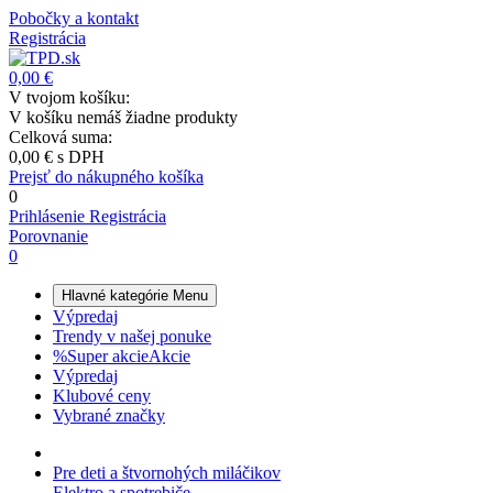
Pobočky a kontakt
Registrácia
0,00 €
V tvojom košíku:
V košíku nemáš žiadne produkty
Celková suma:
0,00 €
s DPH
Prejsť do nákupného košíka
0
Prihlásenie
Registrácia
Porovnanie
0
Hlavné kategórie
Menu
Výpredaj
Trendy v našej ponuke
%
Super akcie
Akcie
Výpredaj
Klubové ceny
Vybrané značky
Pre deti a štvornohých miláčikov
Elektro a spotrebiče