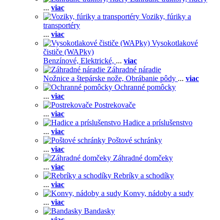
...
viac
Voziky, fúriky a
transportéry
...
viac
Vysokotlakové
čističe (WAPky)
Benzínové,
Elektrické,
...
viac
Záhradné náradie
Nožnice a štepárske nože,
Obrábanie pôdy
...
viac
Ochranné pomôcky
...
viac
Postrekovače
...
viac
Hadice a príslušenstvo
...
viac
Poštové schránky
...
viac
Záhradné domčeky
...
viac
Rebríky a schodíky
...
viac
Konvy, nádoby a sudy
...
viac
Bandasky
...
viac