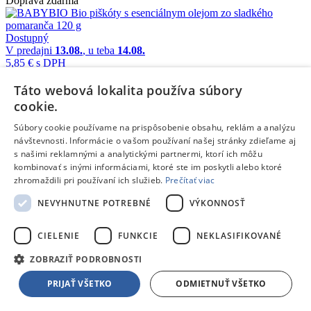
Doprava zdarma
Dostupný
V predajni
13.08.
, u teba
14.08.
5,85 €
s DPH
Pridať do košíka
Táto webová lokalita používa súbory
Porovnať
cookie.
BBL446401¤5060040255056¤0000
Súbory cookie používame na prispôsobenie obsahu, reklám a analýzu
/
návštevnosti. Informácie o vašom používaní našej stránky zdieľame aj
s našimi reklamnými a analytickými partnermi, ktorí ich môžu
Sušienky a chrumky
kombinovať s inými informáciami, ktoré ste im poskytli alebo ktoré
zhromaždili pri používaní ich služieb.
Prečítať viac
KIDDYLICIOUS Želé cukríky ovocné jahoda, jablko a tekvica 64g
Doprava zdarma
NEVYHNUTNE POTREBNÉ
VÝKONNOSŤ
CIELENIE
FUNKCIE
NEKLASIFIKOVANÉ
Dostupný
V predajni
13.08.
, u teba
14.08.
ZOBRAZIŤ PODROBNOSTI
6,00 €
s DPH
Pridať do košíka
PRIJAŤ VŠETKO
ODMIETNUŤ VŠETKO
Porovnať