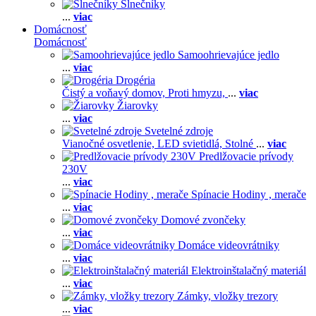
Slnečníky
...
viac
Domácnosť
Domácnosť
Samoohrievajúce jedlo
...
viac
Drogéria
Čistý a voňavý domov,
Proti hmyzu,
...
viac
Žiarovky
...
viac
Svetelné zdroje
Vianočné osvetlenie,
LED svietidlá,
Stolné
...
viac
Predlžovacie prívody
230V
...
viac
Spínacie Hodiny , merače
...
viac
Domové zvončeky
...
viac
Domáce videovrátniky
...
viac
Elektroinštalačný materiál
...
viac
Zámky, vložky trezory
...
viac