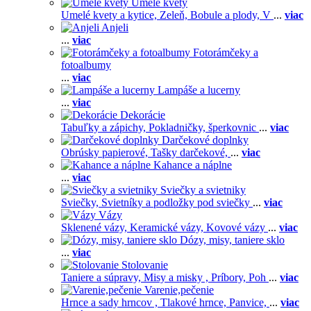
Umelé kvety
Umelé kvety a kytice,
Zeleň,
Bobule a plody,
V
...
viac
Anjeli
...
viac
Fotorámčeky a
fotoalbumy
...
viac
Lampáše a lucerny
...
viac
Dekorácie
Tabuľky a zápichy,
Pokladničky, šperkovnic
...
viac
Darčekové doplnky
Obrúsky papierové,
Tašky darčekové,
...
viac
Kahance a náplne
...
viac
Sviečky a svietniky
Sviečky,
Svietníky a podložky pod sviečky
...
viac
Vázy
Sklenené vázy,
Keramické vázy,
Kovové vázy
...
viac
Dózy, misy, taniere sklo
...
viac
Stolovanie
Taniere a súpravy,
Misy a misky ,
Príbory,
Poh
...
viac
Varenie,pečenie
Hrnce a sady hrncov ,
Tlakové hrnce,
Panvice,
...
viac