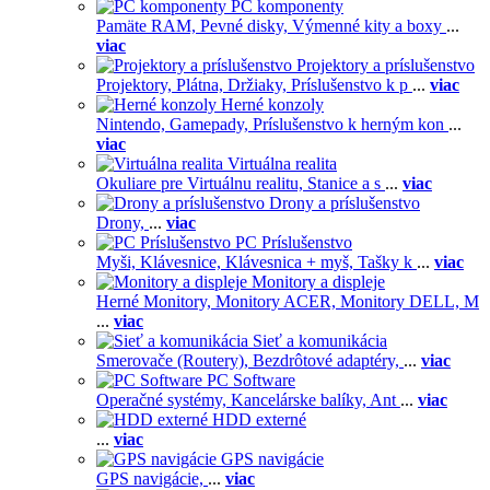
PC komponenty
Pamäte RAM,
Pevné disky,
Výmenné kity a boxy
...
viac
Projektory a príslušenstvo
Projektory,
Plátna,
Držiaky,
Príslušenstvo k p
...
viac
Herné konzoly
Nintendo,
Gamepady,
Príslušenstvo k herným kon
...
viac
Virtuálna realita
Okuliare pre Virtuálnu realitu,
Stanice a s
...
viac
Drony a príslušenstvo
Drony,
...
viac
PC Príslušenstvo
Myši,
Klávesnice,
Klávesnica + myš,
Tašky k
...
viac
Monitory a displeje
Herné Monitory,
Monitory ACER,
Monitory DELL,
M
...
viac
Sieť a komunikácia
Smerovače (Routery),
Bezdrôtové adaptéry,
...
viac
PC Software
Operačné systémy,
Kancelárske balíky,
Ant
...
viac
HDD externé
...
viac
GPS navigácie
GPS navigácie,
...
viac