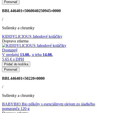
Porovnať
BBL446401¤5060040250945¤0000
/
Sušienky a chrumky
KIDDYLICIOUS Jahodové koláčiky
Doprava zdarma
Dostupný
V predajni
13.08.
, u teba
14.08.
5,65 €
s DPH
Pridať do košíka
Porovnať
BBL446401¤50220¤0000
/
Sušienky a chrumky
BABYBIO Bio piškóty s esenciálnym olejom zo sladkého
pomaranča 120 g