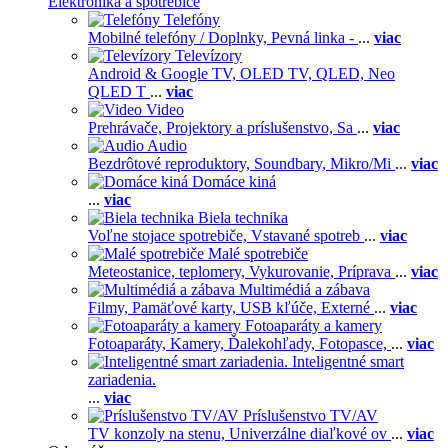
Elektronika a spotrebiče
Telefóny
Mobilné telefóny / Doplnky,
Pevná linka -
...
viac
Televízory
Android & Google TV,
OLED TV,
QLED, Neo
QLED T
...
viac
Video
Prehrávače,
Projektory a príslušenstvo,
Sa
...
viac
Audio
Bezdrôtové reproduktory,
Soundbary,
Mikro/Mi
...
viac
Domáce kiná
...
viac
Biela technika
Voľne stojace spotrebiče,
Vstavané spotreb
...
viac
Malé spotrebiče
Meteostanice, teplomery,
Vykurovanie,
Príprava
...
viac
Multimédiá a zábava
Filmy,
Pamäťové karty,
USB kľúče,
Externé
...
viac
Fotoaparáty a kamery
Fotoaparáty,
Kamery,
Ďalekohľady,
Fotopasce,
...
viac
Inteligentné smart
zariadenia.
...
viac
Príslušenstvo TV/AV
TV konzoly na stenu,
Univerzálne diaľkové ov
...
viac