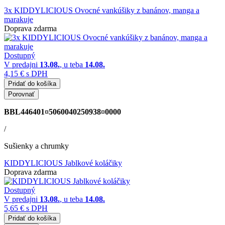
3x KIDDYLICIOUS Ovocné vankúšiky z banánov, manga a
marakuje
Doprava zdarma
Dostupný
V predajni
13.08.
, u teba
14.08.
4,15 €
s DPH
Pridať do košíka
Porovnať
BBL446401¤5060040250938¤0000
/
Sušienky a chrumky
KIDDYLICIOUS Jablkové koláčiky
Doprava zdarma
Dostupný
V predajni
13.08.
, u teba
14.08.
5,65 €
s DPH
Pridať do košíka