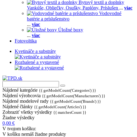
Bytový textil a doplnky
Vankúše,
Obliečky,
Osušky,
Paplóny,
Príslušen
...
viac
Vodovodné
batérie a príslušenstvo
...
viac
Úložné boxy
...
viac
Fotovoltika
Kvetináče a substráty
Rozbalené a vystavené
Nájdené kategórie
{{ getModelCount('Categories') }}
Nájdení výrobcovia
{{ getModelCount('Manufacturers') }}
Nájdené modelové rady
{{ getModelCount('Brands') }}
Nájdené články
{{ getModelCount('Articles') }}
Zobraziť všetky výsledky
{{ matchesCount }}
Žiadne výsledky
0,00 €
V tvojom košíku:
V košíku nemáš žiadne produkty