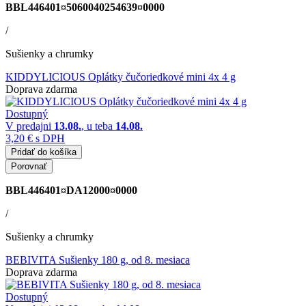
BBL446401¤5060040254639¤0000
/
Sušienky a chrumky
KIDDYLICIOUS Oplátky čučoriedkové mini 4x 4 g
Doprava zdarma
Dostupný
V predajni
13.08.
, u teba
14.08.
3,20 €
s DPH
Pridať do košíka
Porovnať
BBL446401¤DA12000¤0000
/
Sušienky a chrumky
BEBIVITA Sušienky 180 g, od 8. mesiaca
Doprava zdarma
Dostupný