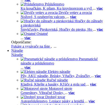
Príslušenstvo
Ku kosačkám,
K pílam,
Ku krovinorezom a vyž
...
viac
Drviče vetiev a ovocia
Nožové,
S ozubeným valcom,
...
viac
Hračky do záhrady
a pieskoviská
Šmykľavky,
Pieskoviská,
Hračky do piesku,
Ho
...
viac
Ostatné
...
viac
Odporúčame:
Fukáre a vysávače na líste
, ...
Náradie
Náradie
Pneumatické
náradie a príslušenstvo
...
viac
Elektro náradie
Píly,
AKU náradie,
Brúsky,
Vŕtačky,
Zváračky
...
viac
Ručné náradie
Kladivá,
Kliešte a hasáky,
Kľúče a gola sad
...
viac
Motorové stroje
Generátory,
Vibračné Dosky,
...
viac
Drobný tovar
Autopríslušenstvo,
Lepiace pásky a lepidlá
...
viac