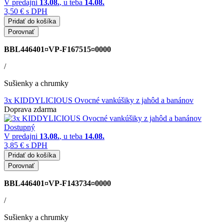
V predajni
13.08.
, u teba
14.08.
3,50 €
s DPH
Pridať do košíka
Porovnať
BBL446401¤VP-F167515¤0000
/
Sušienky a chrumky
3x KIDDYLICIOUS Ovocné vankúšiky z jahôd a banánov
Doprava zdarma
Dostupný
V predajni
13.08.
, u teba
14.08.
3,85 €
s DPH
Pridať do košíka
Porovnať
BBL446401¤VP-F143734¤0000
/
Sušienky a chrumky