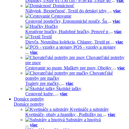
Doplnky,
i-Size 61-150 cm / 9-36 kg,
i-Size 40
...
viac
Domácnosť
Nábytok,
Bezpečnosť,
Textil do detskej izby,
...
viac
Cestovanie
Cestovné postieľky,
Ergonomické nosiče,
Ša
...
viac
Hračky
Kreatívne hračky,
Hudobné hračky,
Penové p
...
viac
Textil
Dievča,
Neutrálna kolekcia,
Chlapec,
Textil pr
...
viac
POS - vzorky a stojany
...
viac
Chovateľské potreby
pre psov
Cestovanie so psom,
Maškrty pre psov,
Obojky
...
viac
Chovateľské
potreby pre mačky
Toalety pre mačky,
...
viac
Školské tašky
Cestovné kufre,
...
viac
Domáce potreby
Domáce potreby
Kvetináče a substráty
Kvetináče, obaly a hrantíky ,
Podložky po
...
viac
Substráty a hnojivá
...
viac