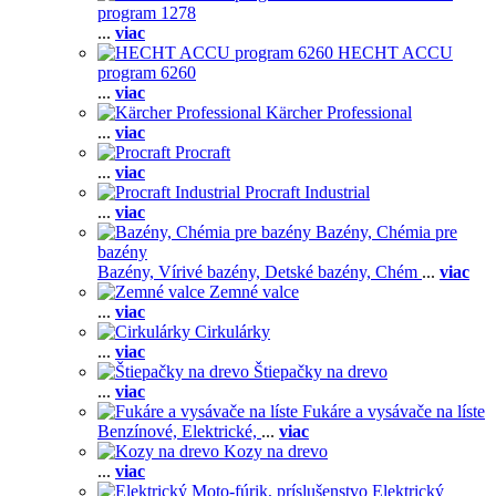
program 1278
...
viac
HECHT ACCU
program 6260
...
viac
Kärcher Professional
...
viac
Procraft
...
viac
Procraft Industrial
...
viac
Bazény, Chémia pre
bazény
Bazény,
Vírivé bazény,
Detské bazény,
Chém
...
viac
Zemné valce
...
viac
Cirkulárky
...
viac
Štiepačky na drevo
...
viac
Fukáre a vysávače na líste
Benzínové,
Elektrické,
...
viac
Kozy na drevo
...
viac
Elektrický