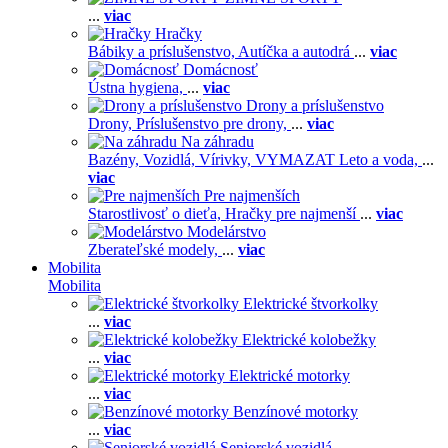
...
viac
Hračky
Bábiky a príslušenstvo,
Autíčka a autodrá
...
viac
Domácnosť
Ústna hygiena,
...
viac
Drony a príslušenstvo
Drony,
Príslušenstvo pre drony,
...
viac
Na záhradu
Bazény,
Vozidlá,
Vírivky,
VYMAZAT Leto a voda,
...
viac
Pre najmenších
Starostlivosť o dieťa,
Hračky pre najmenší
...
viac
Modelárstvo
Zberateľské modely,
...
viac
Mobilita
Mobilita
Elektrické štvorkolky
...
viac
Elektrické kolobežky
...
viac
Elektrické motorky
...
viac
Benzínové motorky
...
viac
Seniorské vozidlá