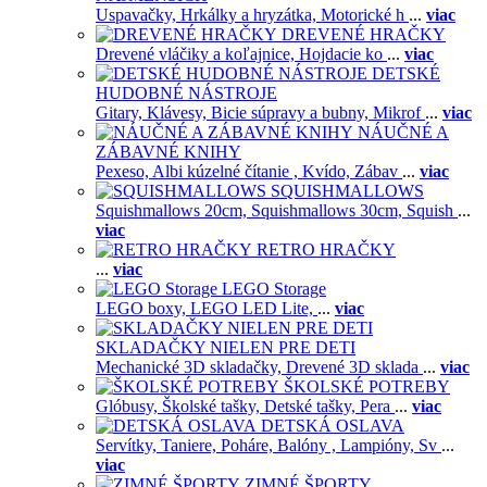
Uspavačky,
Hrkálky a hryzátka,
Motorické h
...
viac
DREVENÉ HRAČKY
Drevené vláčiky a koľajnice,
Hojdacie ko
...
viac
DETSKÉ
HUDOBNÉ NÁSTROJE
Gitary,
Klávesy,
Bicie súpravy a bubny,
Mikrof
...
viac
NÁUČNÉ A
ZÁBAVNÉ KNIHY
Pexeso,
Albi kúzelné čítanie ,
Kvído,
Zábav
...
viac
SQUISHMALLOWS
Squishmallows 20cm,
Squishmallows 30cm,
Squish
...
viac
RETRO HRAČKY
...
viac
LEGO Storage
LEGO boxy,
LEGO LED Lite,
...
viac
SKLADAČKY NIELEN PRE DETI
Mechanické 3D skladačky,
Drevené 3D sklada
...
viac
ŠKOLSKÉ POTREBY
Glóbusy,
Školské tašky,
Detské tašky,
Pera
...
viac
DETSKÁ OSLAVA
Servítky,
Taniere,
Poháre,
Balóny ,
Lampióny,
Sv
...
viac
ZIMNÉ ŠPORTY