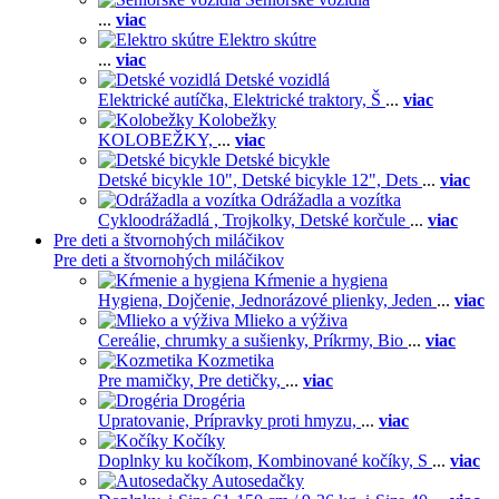
...
viac
Elektro skútre
...
viac
Detské vozidlá
Elektrické autíčka,
Elektrické traktory,
Š
...
viac
Kolobežky
KOLOBEŽKY,
...
viac
Detské bicykle
Detské bicykle 10",
Detské bicykle 12",
Dets
...
viac
Odrážadla a vozítka
Cykloodrážadlá ,
Trojkolky,
Detské korčule
...
viac
Pre deti a štvornohých miláčikov
Pre deti a štvornohých miláčikov
Kŕmenie a hygiena
Hygiena,
Dojčenie,
Jednorázové plienky,
Jeden
...
viac
Mlieko a výživa
Cereálie, chrumky a sušienky,
Príkrmy,
Bio
...
viac
Kozmetika
Pre mamičky,
Pre detičky,
...
viac
Drogéria
Upratovanie,
Prípravky proti hmyzu,
...
viac
Kočíky
Doplnky ku kočíkom,
Kombinované kočíky,
S
...
viac
Autosedačky