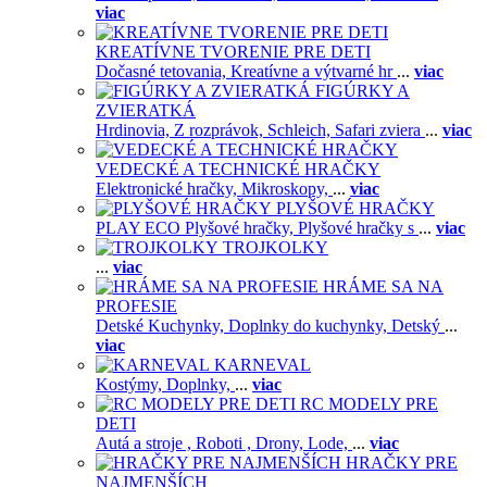
viac
KREATÍVNE TVORENIE PRE DETI
Dočasné tetovania,
Kreatívne a výtvarné hr
...
viac
FIGÚRKY A
ZVIERATKÁ
Hrdinovia,
Z rozprávok,
Schleich,
Safari zviera
...
viac
VEDECKÉ A TECHNICKÉ HRAČKY
Elektronické hračky,
Mikroskopy,
...
viac
PLYŠOVÉ HRAČKY
PLAY ECO Plyšové hračky,
Plyšové hračky s
...
viac
TROJKOLKY
...
viac
HRÁME SA NA
PROFESIE
Detské Kuchynky,
Doplnky do kuchynky,
Detský
...
viac
KARNEVAL
Kostýmy,
Doplnky,
...
viac
RC MODELY PRE
DETI
Autá a stroje ,
Roboti ,
Drony,
Lode,
...
viac
HRAČKY PRE
NAJMENŠÍCH