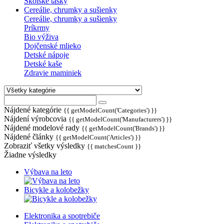
Školské tašky
Cereálie, chrumky a sušienky
Cereálie, chrumky a sušienky
Príkrmy
Bio výživa
Dojčenské mlieko
Detské nápoje
Detské kaše
Zdravie maminiek
Nájdené kategórie
{{ getModelCount('Categories') }}
Nájdení výrobcovia
{{ getModelCount('Manufacturers') }}
Nájdené modelové rady
{{ getModelCount('Brands') }}
Nájdené články
{{ getModelCount('Articles') }}
Zobraziť všetky výsledky
{{ matchesCount }}
Žiadne výsledky
Výbava na leto
Bicykle a kolobežky
Elektronika a spotrebiče