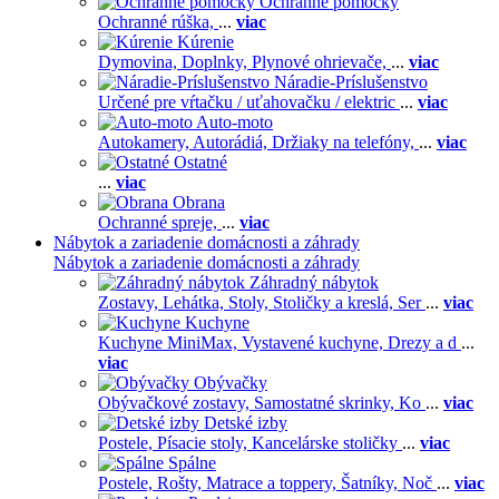
Ochranné pomôcky
Ochranné rúška,
...
viac
Kúrenie
Dymovina,
Doplnky,
Plynové ohrievače,
...
viac
Náradie-Príslušenstvo
Určené pre vŕtačku / uťahovačku / elektric
...
viac
Auto-moto
Autokamery,
Autorádiá,
Držiaky na telefóny,
...
viac
Ostatné
...
viac
Obrana
Ochranné spreje,
...
viac
Nábytok a zariadenie domácnosti a záhrady
Nábytok a zariadenie domácnosti a záhrady
Záhradný nábytok
Zostavy,
Lehátka,
Stoly,
Stoličky a kreslá,
Ser
...
viac
Kuchyne
Kuchyne MiniMax,
Vystavené kuchyne,
Drezy a d
...
viac
Obývačky
Obývačkové zostavy,
Samostatné skrinky,
Ko
...
viac
Detské izby
Postele,
Písacie stoly,
Kancelárske stoličky
...
viac
Spálne
Postele,
Rošty,
Matrace a toppery,
Šatníky,
Noč
...
viac