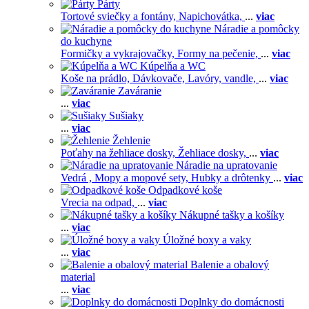
Párty
Tortové sviečky a fontány,
Napichovátka,
...
viac
Náradie a pomôcky
do kuchyne
Formičky a vykrajovačky,
Formy na pečenie,
...
viac
Kúpelňa a WC
Koše na prádlo,
Dávkovače,
Lavóry, vandle,
...
viac
Zaváranie
...
viac
Sušiaky
...
viac
Žehlenie
Poťahy na žehliace dosky,
Žehliace dosky,
...
viac
Náradie na upratovanie
Vedrá ,
Mopy a mopové sety,
Hubky a drôtenky
...
viac
Odpadkové koše
Vrecia na odpad,
...
viac
Nákupné tašky a košíky
...
viac
Úložné boxy a vaky
...
viac
Balenie a obalový
material
...
viac
Doplnky do domácnosti