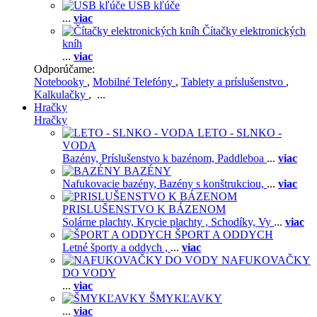
USB kľúče
...
viac
Čítačky elektronických
kníh
...
viac
Odporúčame:
Notebooky
,
Mobilné Telefóny
,
Tablety a príslušenstvo
,
Kalkulačky
, ...
Hračky
Hračky
LETO - SLNKO -
VODA
Bazény,
Príslušenstvo k bazénom,
Paddleboa
...
viac
BAZÉNY
Nafukovacie bazény,
Bazény s konštrukciou,
...
viac
PRISLUŠENSTVO K BÁZENOM
Solárne plachty,
Krycie plachty ,
Schodíky,
Vy
...
viac
ŠPORT A ODDYCH
Letné športy a oddych ,
...
viac
NAFUKOVAČKY
DO VODY
...
viac
ŠMYKĽAVKY
...
viac