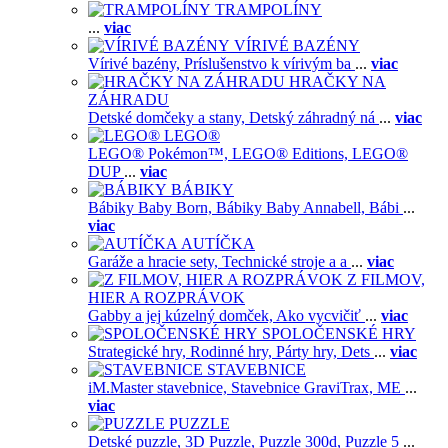
TRAMPOLÍNY
...
viac
VÍRIVÉ BAZÉNY
Vírivé bazény,
Príslušenstvo k vírivým ba
...
viac
HRAČKY NA
ZÁHRADU
Detské domčeky a stany,
Detský záhradný ná
...
viac
LEGO®
LEGO® Pokémon™,
LEGO® Editions,
LEGO®
DUP
...
viac
BÁBIKY
Bábiky Baby Born,
Bábiky Baby Annabell,
Bábi
...
viac
AUTÍČKA
Garáže a hracie sety,
Technické stroje a a
...
viac
Z FILMOV,
HIER A ROZPRÁVOK
Gabby a jej kúzelný domček,
Ako vycvičiť
...
viac
SPOLOČENSKÉ HRY
Strategické hry,
Rodinné hry,
Párty hry,
Dets
...
viac
STAVEBNICE
iM.Master stavebnice,
Stavebnice GraviTrax,
ME
...
viac
PUZZLE
Detské puzzle,
3D Puzzle,
Puzzle 300d,
Puzzle 5
...