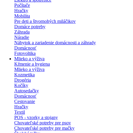
Počítače
Hračky
Mobilita
Pre deti a štvornohých miláčikov
Domáce potreby
Záhrada
Náradie
Nábytok a zariadenie domácnosti a záhrady
Domácnosť
Fotovoltika
Mlieko a výživa
Kŕmenie a hygiena
Mlieko a výživa
Kozmetika
Drogéria
Kočíky
Autosedačky
Domácnosť
Cestovanie
Hračky
Textil
POS - vzorky a stojany
Chovateľské potreby pre psov
Chovateľské potreby pre mačky