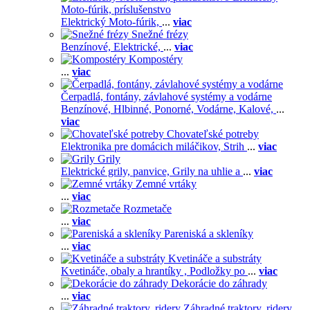
Moto-fúrik, príslušenstvo
Elektrický Moto-fúrik,
...
viac
Snežné frézy
Benzínové,
Elektrické,
...
viac
Kompostéry
...
viac
Čerpadlá, fontány, závlahové systémy a vodárne
Benzínové,
Hlbinné,
Ponorné,
Vodárne,
Kalové,
...
viac
Chovateľské potreby
Elektronika pre domácich miláčikov,
Strih
...
viac
Grily
Elektrické grily, panvice,
Grily na uhlie a
...
viac
Zemné vrtáky
...
viac
Rozmetače
...
viac
Pareniská a skleníky
...
viac
Kvetináče a substráty
Kvetináče, obaly a hrantíky ,
Podložky po
...
viac
Dekorácie do záhrady
...
viac
Záhradné traktory, ridery