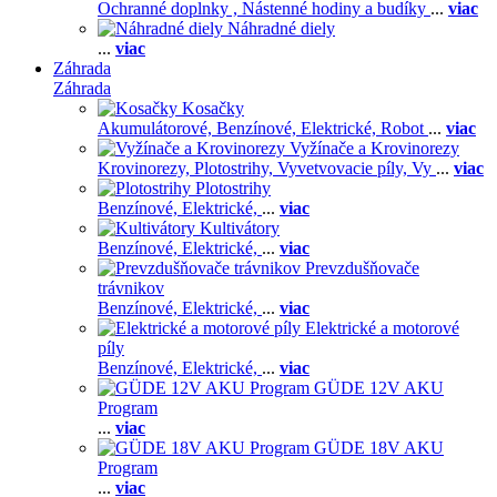
Ochranné doplnky ,
Nástenné hodiny a budíky
...
viac
Náhradné diely
...
viac
Záhrada
Záhrada
Kosačky
Akumulátorové,
Benzínové,
Elektrické,
Robot
...
viac
Vyžínače a Krovinorezy
Krovinorezy,
Plotostrihy,
Vyvetvovacie píly,
Vy
...
viac
Plotostrihy
Benzínové,
Elektrické,
...
viac
Kultivátory
Benzínové,
Elektrické,
...
viac
Prevzdušňovače
trávnikov
Benzínové,
Elektrické,
...
viac
Elektrické a motorové
píly
Benzínové,
Elektrické,
...
viac
GÜDE 12V AKU
Program
...
viac
GÜDE 18V AKU
Program
...
viac