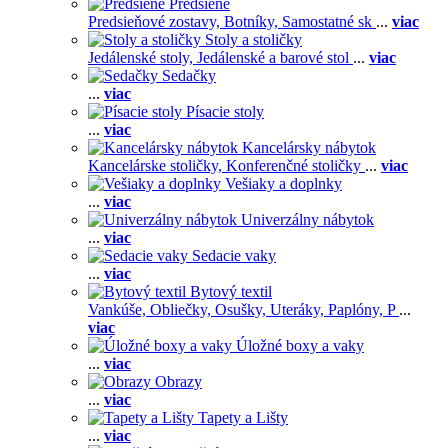
Predsiene
Predsieňové zostavy,
Botníky,
Samostatné sk
...
viac
Stoly a stoličky
Jedálenské stoly,
Jedálenské a barové stol
...
viac
Sedačky
...
viac
Písacie stoly
...
viac
Kancelársky nábytok
Kancelárske stoličky,
Konferenčné stoličky
...
viac
Vešiaky a doplnky
...
viac
Univerzálny nábytok
...
viac
Sedacie vaky
...
viac
Bytový textil
Vankúše,
Obliečky,
Osušky,
Uteráky,
Paplóny,
P
...
viac
Úložné boxy a vaky
...
viac
Obrazy
...
viac
Tapety a Lišty
...
viac