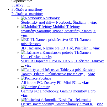
Odporúčame:
Sušičky
, ...
Počítače a smartfóny
Počítače a smartfóny
Notebooky
Študentský spoľahlivý Notebook,
Štúdium
...
viac
Mobilné Telefóny
smartfóny Samsung,
iPhone,
smartfóny Xiaomi,
t
...
viac
3D Tlačiarne a
príslušenstvo
3D Tlačiarne,
Náplne pre 3D Tlač,
Príslušen
...
viac
Tlačiarne a
Kancelárske potreby
SUPER Dopredaj EPSON TANK,
Tlačiarne,
Tankové
...
viac
Tablety a príslušenstvo
Tablety,
Púzdra,
Príslušenstvo pre tablety,
...
viac
Počítače
All in one PC,
Zostavy PC,
Mini PC,
...
viac
Gaming
Gaming PC a notebooky,
Gaming monitory a pro
...
viac
Nositeľná elektronika
Detské smart hodinky,
Smart náramky,
Smart h
...
viac