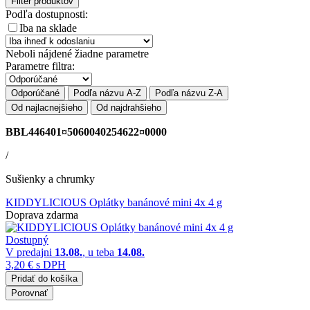
Filter produktov
Podľa dostupnosti:
Iba na sklade
Neboli nájdené žiadne parametre
Parametre filtra:
Odporúčané
Podľa názvu A-Z
Podľa názvu Z-A
Od najlacnejšieho
Od najdrahšieho
BBL446401¤5060040254622¤0000
/
Sušienky a chrumky
KIDDYLICIOUS Oplátky banánové mini 4x 4 g
Doprava zdarma
Dostupný
V predajni
13.08.
, u teba
14.08.
3,20 €
s DPH
Pridať do košíka
Porovnať