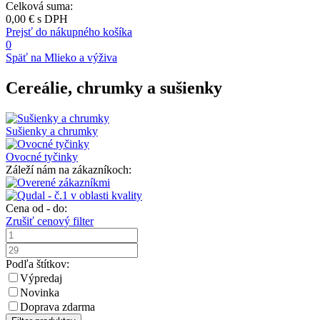
Celková suma:
0,00 €
s DPH
Prejsť do nákupného košíka
0
Späť na Mlieko a výživa
Cereálie, chrumky a sušienky
Sušienky a chrumky
Ovocné tyčinky
Záleží nám na zákazníkoch:
Cena od - do:
Zrušiť cenový filter
Podľa štítkov:
Výpredaj
Novinka
Doprava zdarma