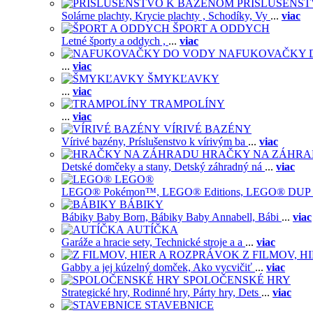
PRISLUŠENS
Solárne plachty,
Krycie plachty ,
Schodíky,
Vy
...
viac
ŠPORT A ODDYCH
Letné športy a oddych ,
...
viac
NAFUKOVAČKY 
...
viac
ŠMYKĽAVKY
...
viac
TRAMPOLÍNY
...
viac
VÍRIVÉ BAZÉNY
Vírivé bazény,
Príslušenstvo k vírivým ba
...
viac
HRAČKY NA ZÁHR
Detské domčeky a stany,
Detský záhradný ná
...
viac
LEGO®
LEGO® Pokémon™,
LEGO® Editions,
LEGO® DUP
BÁBIKY
Bábiky Baby Born,
Bábiky Baby Annabell,
Bábi
...
viac
AUTÍČKA
Garáže a hracie sety,
Technické stroje a a
...
viac
Z FILMOV, 
Gabby a jej kúzelný domček,
Ako vycvičiť
...
viac
SPOLOČENSKÉ HRY
Strategické hry,
Rodinné hry,
Párty hry,
Dets
...
viac
STAVEBNICE