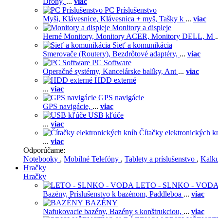
Drony,
...
viac
PC Príslušenstvo
Myši,
Klávesnice,
Klávesnica + myš,
Tašky k
...
viac
Monitory a displeje
Herné Monitory,
Monitory ACER,
Monitory DELL,
M
.
Sieť a komunikácia
Smerovače (Routery),
Bezdrôtové adaptéry,
...
viac
PC Software
Operačné systémy,
Kancelárske balíky,
Ant
...
viac
HDD externé
...
viac
GPS navigácie
GPS navigácie,
...
viac
USB kľúče
...
viac
Čítačky elektronických k
...
viac
Odporúčame:
Notebooky
,
Mobilné Telefóny
,
Tablety a príslušenstvo
,
Kalk
Hračky
Hračky
LETO - SLNKO - VOD
Bazény,
Príslušenstvo k bazénom,
Paddleboa
...
viac
BAZÉNY
Nafukovacie bazény,
Bazény s konštrukciou,
...
viac