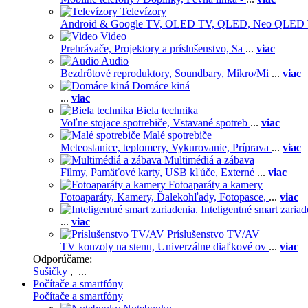
Televízory
Android & Google TV,
OLED TV,
QLED, Neo QLED
Video
Prehrávače,
Projektory a príslušenstvo,
Sa
...
viac
Audio
Bezdrôtové reproduktory,
Soundbary,
Mikro/Mi
...
viac
Domáce kiná
...
viac
Biela technika
Voľne stojace spotrebiče,
Vstavané spotreb
...
viac
Malé spotrebiče
Meteostanice, teplomery,
Vykurovanie,
Príprava
...
viac
Multimédiá a zábava
Filmy,
Pamäťové karty,
USB kľúče,
Externé
...
viac
Fotoaparáty a kamery
Fotoaparáty,
Kamery,
Ďalekohľady,
Fotopasce,
...
viac
Inteligentné smart zariad
...
viac
Príslušenstvo TV/AV
TV konzoly na stenu,
Univerzálne diaľkové ov
...
viac
Odporúčame:
Sušičky
, ...
Počítače a smartfóny
Počítače a smartfóny