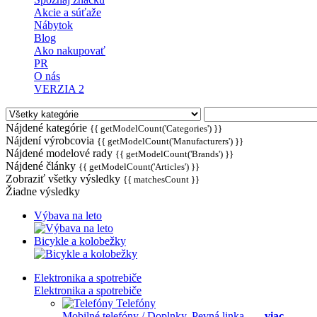
Akcie a súťaže
Nábytok
Blog
Ako nakupovať
PR
O nás
VERZIA 2
Nájdené kategórie
{{ getModelCount('Categories') }}
Nájdení výrobcovia
{{ getModelCount('Manufacturers') }}
Nájdené modelové rady
{{ getModelCount('Brands') }}
Nájdené články
{{ getModelCount('Articles') }}
Zobraziť všetky výsledky
{{ matchesCount }}
Žiadne výsledky
Výbava na leto
Bicykle a kolobežky
Elektronika a spotrebiče
Elektronika a spotrebiče
Telefóny
Mobilné telefóny / Doplnky,
Pevná linka -
...
viac