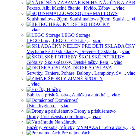
NÁUČNÉ A ZÁ
Pexeso,
Albi kúzelné čítanie ,
Kvído,
Zábav
...
viac
SQUISHMALLOWS
Squishmallows 20cm,
Squishmallows 30cm,
Squish
...
v
RETRO HRAČKY
...
viac
LEGO Storage
LEGO boxy,
LEGO LED Lite,
...
viac
SKLADAČKY 
Mechanické 3D skladačky,
Drevené 3D sklada
...
viac
ŠKOLSKÉ POTREBY
Glóbusy,
Školské tašky,
Detské tašky,
Pera
...
viac
DETSKÁ OSLAVA
Servítky,
Taniere,
Poháre,
Balóny ,
Lampióny,
Sv
...
via
ZIMNÉ ŠPORTY
...
viac
Hračky
Bábiky a príslušenstvo,
Autíčka a autodrá
...
viac
Domácnosť
Ústna hygiena,
...
viac
Drony a príslušenstvo
Drony,
Príslušenstvo pre drony,
...
viac
Na záhradu
Bazény,
Vozidlá,
Vírivky,
VYMAZAT Leto a voda,
...
v
Pre najmenších