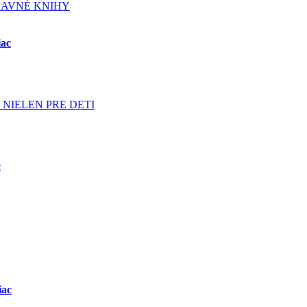
BAVNÉ KNIHY
iac
NIELEN PRE DETI
c
iac