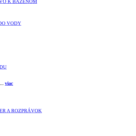
TVO K BÁZENOM
DO VODY
ADU
...
viac
HIER A ROZPRÁVOK