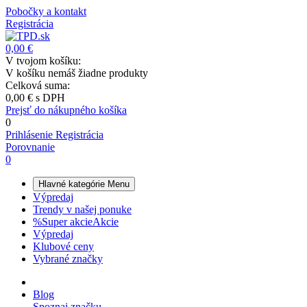
Pobočky a kontakt
Registrácia
0,00 €
V tvojom košíku:
V košíku nemáš žiadne produkty
Celková suma:
0,00 €
s DPH
Prejsť do nákupného košíka
0
Prihlásenie
Registrácia
Porovnanie
0
Hlavné kategórie
Menu
Výpredaj
Trendy v našej ponuke
%
Super akcie
Akcie
Výpredaj
Klubové ceny
Vybrané značky
Blog
Spoznaj značku