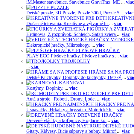
iM.Master stavebnice,
Stavebnice GraviTrax,
ME
...
viac
PUZZLE
Detské puzzle,
3D Puzzle,
Puzzle 300d,
Puzzle 5
...
viac
KREATÍVNE
Dočasné tetovania,
Kreatívne a výtvarné hr
...
viac
FIGÚRKY A ZVIERA
Hrdinovia,
Z rozprávok,
Schleich,
Safari zviera
...
viac
VEDECKÉ
Elektronické hračky,
Mikroskopy,
...
viac
PLYŠOVÉ HRAČKY
PLAY ECO Plyšové hračky,
Plyšové hračky s
...
viac
TROJKOLKY
...
viac
HRÁME SA NA PRO
Detské Kuchynky,
Doplnky do kuchynky,
Detský
...
via
KARNEVAL
Kostýmy,
Doplnky,
...
viac
RC MODELY PRE DETI
Autá a stroje ,
Roboti ,
Drony,
Lode,
...
viac
HRAČKY PRE NA
Uspavačky,
Hrkálky a hryzátka,
Motorické h
...
viac
DREVENÉ HRAČKY
Drevené vláčiky a koľajnice,
Hojdacie ko
...
viac
DETSKÉ HUD
Gitary,
Klávesy,
Bicie súpravy a bubny,
Mikrof
...
viac