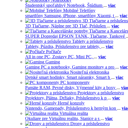
Notebooky
Študentský spoľahlivý Notebook,
Štúdium
...
viac
Mobilné Telefóny
smartfóny Samsung,
iPhone,
smartfóny Xiaomi,
t
...
viac
3D Tlačiarne a príslušen
3D Tlačiarne,
Náplne pre 3D Tlač,
Príslušen
...
viac
Tlačiarne a Kancelár
SUPER Dopredaj EPSON TANK,
Tlačiarne,
Tankové
.
Tablety a príslušenstvo
Tablety,
Púzdra,
Príslušenstvo pre tablety,
...
viac
Počítače
All in one PC,
Zostavy PC,
Mini PC,
...
viac
Gaming
Gaming PC a notebooky,
Gaming monitory a pro
...
viac
Nositeľná elektronika
Detské smart hodinky,
Smart náramky,
Smart h
...
viac
PC komponenty
Pamäte RAM,
Pevné disky,
Výmenné kity a boxy
...
via
Projektory a príslušenstvo
Projektory,
Plátna,
Držiaky,
Príslušenstvo k p
...
viac
Herné konzoly
Nintendo,
Gamepady,
Príslušenstvo k herným kon
...
via
Virtuálna realita
Okuliare pre Virtuálnu realitu,
Stanice a s
...
viac
Drony a príslušenstvo