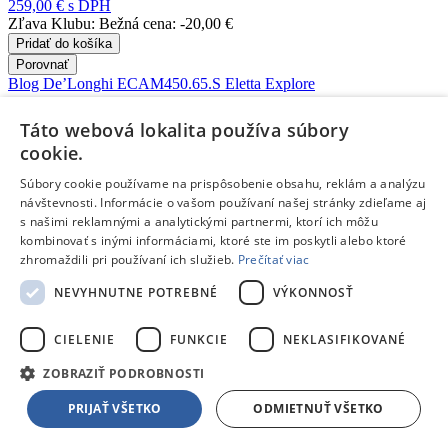
259,00 €
s DPH
Zľava Klubu:
Bežná cena:
-20,00 €
Pridať do košíka
Porovnať
Blog
De’Longhi ECAM450.65.S Eletta Explore
Nový automatický kávovar Eletta Explore od spoločnosti
Táto webová lokalita používa súbory
De'Longhi ponúka viac ako 50 nápojov.
cookie.
Súbory cookie používame na prispôsobenie obsahu, reklám a analýzu
Čítať článok
návštevnosti. Informácie o vašom používaní našej stránky zdieľame aj
Blog
Navigačné schopnosti robotických kosačiek Ecovacs
s našimi reklamnými a analytickými partnermi, ktorí ich môžu
Inteligentné robotické kosačky Ecovacs sa navigujú a kosia bez
kombinovať s inými informáciami, ktoré ste im poskytli alebo ktoré
potreby inštalácie obvodových káblov. Zabudnite na zložitú,
zhromaždili pri používaní ich služieb.
Prečítať viac
finančne nákladnú a dlhotrvajúcu inštaláciu. Robotická kosačka je
NEVYHNUTNE POTREBNÉ
VÝKONNOSŤ
pripravená už za pár minút. Inteligentné plánovanie kosenia,
vyhýbanie sa prekážkam či zakázané zóny sú pri robotických
kosačkách Ecovacs samozrejmosťou.
CIELENIE
FUNKCIE
NEKLASIFIKOVANÉ
Čítať článok
ZOBRAZIŤ PODROBNOSTI
Záleží nám na našich zákazníkoch.
Spoznaj nás a zisti, prečo sa
nákup u nás skutočne oplatí.
PRIJAŤ VŠETKO
ODMIETNUŤ VŠETKO
Nevieš sa rozhodnúť alebo potrebuješ poradiť?
Neváhaj a obráť
sa na našich odborníkov, sú tu len pre teba!