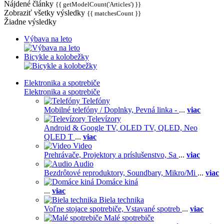
Nájdené články
{{ getModelCount('Articles') }}
Zobraziť všetky výsledky
{{ matchesCount }}
Žiadne výsledky
Výbava na leto
Bicykle a kolobežky
Elektronika a spotrebiče
Elektronika a spotrebiče
Telefóny
Mobilné telefóny / Doplnky,
Pevná linka -
...
viac
Televízory
Android & Google TV,
OLED TV,
QLED, Neo
QLED T
...
viac
Video
Prehrávače,
Projektory a príslušenstvo,
Sa
...
viac
Audio
Bezdrôtové reproduktory,
Soundbary,
Mikro/Mi
...
viac
Domáce kiná
...
viac
Biela technika
Voľne stojace spotrebiče,
Vstavané spotreb
...
viac
Malé spotrebiče