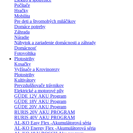
Počítače
Hračky
Mobilita
Pre deti a štvornohých miláčikov
Domáce potreby
Záhrada
Náradie
Nábytok a zariadenie domácnosti a záhrady
Domácnosť
Fotovoltika
Plotostrihy
Kosačky
Vyžínače a Krovinorezy
Plotostrihy
Kultivátory
Prevzdušňovače trávnikov
Elektrické a motorové píly
GÜDE 12V AKU Program
GÜDE 18V AKU Program
GÜDE 20V AKU Program
RURIS 20V AKU PROGRAM
RURIS 40V AKU PROGRAM
AL-KO Easy Flex -Akumulátorová séria
AL-KO Energy Flex -Akumulátorová séria