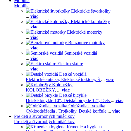
Mobilita
Mobilita
Elektrické štvorkolky
...
viac
Elektrické kolobežky
...
viac
Elektrické motorky
...
viac
Benzínové motorky
...
viac
Seniorské vozidlá
...
viac
Elektro skútre
...
viac
Detské vozidlá
Elektrické autíčka,
Elektrické traktory,
Š
...
viac
Kolobežky
KOLOBEŽKY,
...
viac
Detské bicykle
Detské bicykle 10",
Detské bicykle 12",
Dets
...
viac
Odrážadla a vozítka
Cykloodrážadlá ,
Trojkolky,
Detské korčule
...
viac
Pre deti a štvornohých miláčikov
Pre deti a štvornohých miláčikov
Kŕmenie a hygiena