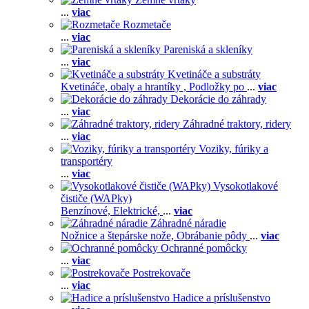
...
viac
Rozmetače
...
viac
Pareniská a skleníky
...
viac
Kvetináče a substráty
Kvetináče, obaly a hrantíky ,
Podložky po
...
viac
Dekorácie do záhrady
...
viac
Záhradné traktory, ridery
...
viac
Voziky, fúriky a
transportéry
...
viac
Vysokotlakové
čističe (WAPky)
Benzínové,
Elektrické,
...
viac
Záhradné náradie
Nožnice a štepárske nože,
Obrábanie pôdy
...
viac
Ochranné pomôcky
...
viac
Postrekovače
...
viac
Hadice a príslušenstvo