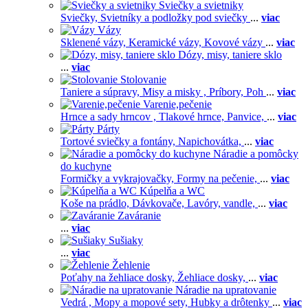
Sviečky a svietniky
Sviečky,
Svietníky a podložky pod sviečky
...
viac
Vázy
Sklenené vázy,
Keramické vázy,
Kovové vázy
...
viac
Dózy, misy, taniere sklo
...
viac
Stolovanie
Taniere a súpravy,
Misy a misky ,
Príbory,
Poh
...
viac
Varenie,pečenie
Hrnce a sady hrncov ,
Tlakové hrnce,
Panvice,
...
viac
Párty
Tortové sviečky a fontány,
Napichovátka,
...
viac
Náradie a pomôcky
do kuchyne
Formičky a vykrajovačky,
Formy na pečenie,
...
viac
Kúpelňa a WC
Koše na prádlo,
Dávkovače,
Lavóry, vandle,
...
viac
Zaváranie
...
viac
Sušiaky
...
viac
Žehlenie
Poťahy na žehliace dosky,
Žehliace dosky,
...
viac
Náradie na upratovanie
Vedrá ,
Mopy a mopové sety,
Hubky a drôtenky
...
viac