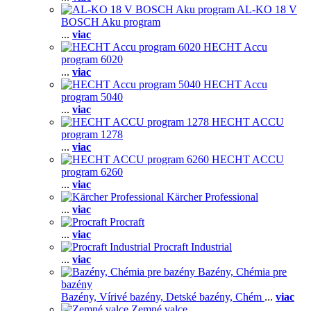
AL-KO 18 V
BOSCH Aku program
...
viac
HECHT Accu
program 6020
...
viac
HECHT Accu
program 5040
...
viac
HECHT ACCU
program 1278
...
viac
HECHT ACCU
program 6260
...
viac
Kärcher Professional
...
viac
Procraft
...
viac
Procraft Industrial
...
viac
Bazény, Chémia pre
bazény
Bazény,
Vírivé bazény,
Detské bazény,
Chém
...
viac
Zemné valce