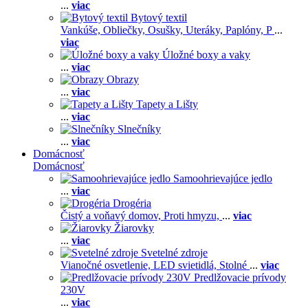
...
viac
Bytový textil
Vankúše,
Obliečky,
Osušky,
Uteráky,
Paplóny,
P
...
viac
Úložné boxy a vaky
...
viac
Obrazy
...
viac
Tapety a Lišty
...
viac
Slnečníky
...
viac
Domácnosť
Domácnosť
Samoohrievajúce jedlo
...
viac
Drogéria
Čistý a voňavý domov,
Proti hmyzu,
...
viac
Žiarovky
...
viac
Svetelné zdroje
Vianočné osvetlenie,
LED svietidlá,
Stolné
...
viac
Predlžovacie prívody
230V
...
viac