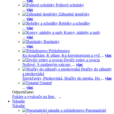
...
viac
Poštové schránky
...
viac
Záhradné domčeky
...
viac
Rebríky a schodíky
...
viac
Konvy, nádoby a sudy
...
viac
Bandasky
...
viac
Príslušenstvo
Ku kosačkám,
K pílam,
Ku krovinorezom a vyž
...
viac
Drviče vetiev a ovocia
Nožové,
S ozubeným valcom,
...
viac
Hračky do záhrady
a pieskoviská
Šmykľavky,
Pieskoviská,
Hračky do piesku,
Ho
...
viac
Ostatné
...
viac
Odporúčame:
Fukáre a vysávače na líste
, ...
Náradie
Náradie
Pneumatické