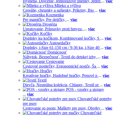
Hygiena,
Dojčenie,
Jednorázové plienky,
Jeden
...
viac
Mlieko a výživa
Cereálie, chrumky a sušienky,
Príkrmy,
Bio
...
viac
Kozmetika
Pre mamičky,
Pre detičky,
...
viac
Drogéria
Upratovanie,
Prípravky proti hmyzu,
...
viac
Kočíky
Doplnky ku kočíkom,
Kombinované kočíky,
S
...
viac
Autosedačky
Doplnky,
i-Size 61-150 cm / 9-36 kg,
i-Size 40
...
viac
Domácnosť
Nábytok,
Bezpečnosť,
Textil do detskej izby,
...
viac
Cestovanie
Cestovné postieľky,
Ergonomické nosiče,
Ša
...
viac
Hračky
Kreatívne hračky,
Hudobné hračky,
Penové p
...
viac
Textil
Dievča,
Neutrálna kolekcia,
Chlapec,
Textil pr
...
viac
POS - vzorky a stojany
...
viac
Chovateľské potreby
pre psov
Cestovanie so psom,
Maškrty pre psov,
Obojky
...
viac
Chovateľské