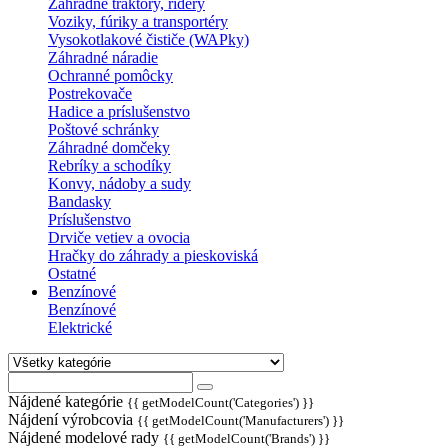
Záhradné traktory, ridery
Voziky, fúriky a transportéry
Vysokotlakové čističe (WAPky)
Záhradné náradie
Ochranné pomôcky
Postrekovače
Hadice a príslušenstvo
Poštové schránky
Záhradné domčeky
Rebríky a schodíky
Konvy, nádoby a sudy
Bandasky
Príslušenstvo
Drviče vetiev a ovocia
Hračky do záhrady a pieskoviská
Ostatné
Benzínové
Benzínové
Elektrické
Nájdené kategórie
{{ getModelCount('Categories') }}
Nájdení výrobcovia
{{ getModelCount('Manufacturers') }}
Nájdené modelové rady
{{ getModelCount('Brands') }}