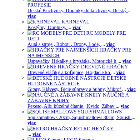
PROFESIE
Detské Kuchynky,
Doplnky do kuchynky,
Detský
...
viac
KARNEVAL
Kostýmy,
Doplnky,
...
viac
RC MODELY PRE
DETI
Autá a stroje ,
Roboti ,
Drony,
Lode,
...
viac
HRAČKY PRE
NAJMENŠÍCH
Uspavačky,
Hrkálky a hryzátka,
Motorické h
...
viac
DREVENÉ HRAČKY
Drevené vláčiky a koľajnice,
Hojdacie ko
...
viac
DETSKÉ
HUDOBNÉ NÁSTROJE
Gitary,
Klávesy,
Bicie súpravy a bubny,
Mikrof
...
viac
NÁUČNÉ A
ZÁBAVNÉ KNIHY
Pexeso,
Albi kúzelné čítanie ,
Kvído,
Zábav
...
viac
SQUISHMALLOWS
Squishmallows 20cm,
Squishmallows 30cm,
Squish
...
viac
RETRO HRAČKY
...
viac
LEGO Storage