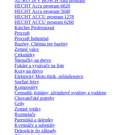
AL-KO 18 V BOSCH Aku program
HECHT Accu program 6020
HECHT Accu program 5040
HECHT ACCU program 1278
HECHT ACCU program 6260
Kärcher Professional
Procraft
Procraft Industrial
Bazény, Chémia pre bazény
Zemné valce
Cirkulárky
Štiepačky na drevo
Fukáre a vysávače na líste
Kozy na drevo
Elektrický Moto-fúrik, príslušenstvo
Snežné frézy
Kompostéry
Čerpadlá, fontány, závlahové systémy a vodárne
Chovateľské potreby
Grily
Zemné vrtáky
Rozmetače
Pareniská a skleníky
Kvetináče a substráty
Dekorácie do záhrady