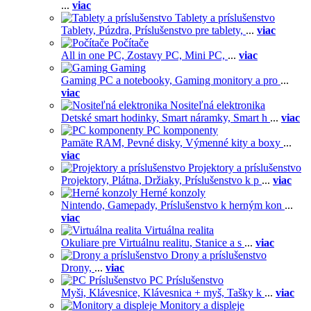
...
viac
Tablety a príslušenstvo
Tablety,
Púzdra,
Príslušenstvo pre tablety,
...
viac
Počítače
All in one PC,
Zostavy PC,
Mini PC,
...
viac
Gaming
Gaming PC a notebooky,
Gaming monitory a pro
...
viac
Nositeľná elektronika
Detské smart hodinky,
Smart náramky,
Smart h
...
viac
PC komponenty
Pamäte RAM,
Pevné disky,
Výmenné kity a boxy
...
viac
Projektory a príslušenstvo
Projektory,
Plátna,
Držiaky,
Príslušenstvo k p
...
viac
Herné konzoly
Nintendo,
Gamepady,
Príslušenstvo k herným kon
...
viac
Virtuálna realita
Okuliare pre Virtuálnu realitu,
Stanice a s
...
viac
Drony a príslušenstvo
Drony,
...
viac
PC Príslušenstvo
Myši,
Klávesnice,
Klávesnica + myš,
Tašky k
...
viac
Monitory a displeje