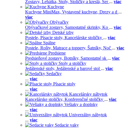
Zostavy,
Lehátka,
Stoly,
Stoličky a kreslá,
Ser
...
viac
Kuchyne
Kuchyne MiniMax,
Vystavené kuchyne,
Drezy a d
...
viac
Obývačky
Obývačkové zostavy,
Samostatné skrinky,
Ko
...
viac
Detské izby
Postele,
Písacie stoly,
Kancelárske stoličky
...
viac
Spálne
Postele,
Rošty,
Matrace a toppery,
Šatníky,
Noč
...
viac
Predsiene
Predsieňové zostavy,
Botníky,
Samostatné sk
...
viac
Stoly a stoličky
Jedálenské stoly,
Jedálenské a barové stol
...
viac
Sedačky
...
viac
Písacie stoly
...
viac
Kancelársky nábytok
Kancelárske stoličky,
Konferenčné stoličky
...
viac
Vešiaky a doplnky
...
viac
Univerzálny nábytok
...
viac
Sedacie vaky