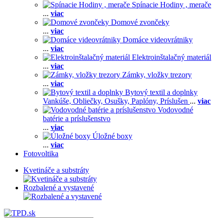
Spínacie Hodiny , merače
...
viac
Domové zvončeky
...
viac
Domáce videovrátniky
...
viac
Elektroinštalačný materiál
...
viac
Zámky, vložky trezory
...
viac
Bytový textil a doplnky
Vankúše,
Obliečky,
Osušky,
Paplóny,
Príslušen
...
viac
Vodovodné
batérie a príslušenstvo
...
viac
Úložné boxy
...
viac
Fotovoltika
Kvetináče a substráty
Rozbalené a vystavené