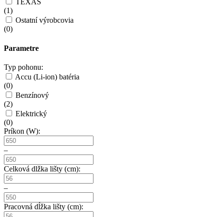
TEXAS
(
1
)
Ostatní výrobcovia
(
0
)
Parametre
Typ pohonu:
Accu (Li-ion) batéria
(
0
)
Benzínový
(
2
)
Elektrický
(
0
)
Príkon (W):
–
Celková dlžka lišty (cm):
–
Pracovná dĺžka lišty (cm):