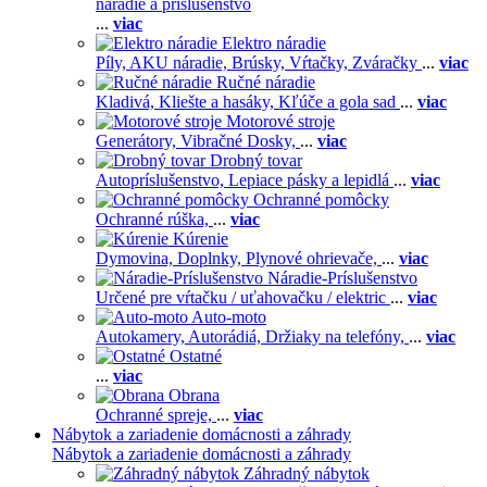
náradie a príslušenstvo
...
viac
Elektro náradie
Píly,
AKU náradie,
Brúsky,
Vŕtačky,
Zváračky
...
viac
Ručné náradie
Kladivá,
Kliešte a hasáky,
Kľúče a gola sad
...
viac
Motorové stroje
Generátory,
Vibračné Dosky,
...
viac
Drobný tovar
Autopríslušenstvo,
Lepiace pásky a lepidlá
...
viac
Ochranné pomôcky
Ochranné rúška,
...
viac
Kúrenie
Dymovina,
Doplnky,
Plynové ohrievače,
...
viac
Náradie-Príslušenstvo
Určené pre vŕtačku / uťahovačku / elektric
...
viac
Auto-moto
Autokamery,
Autorádiá,
Držiaky na telefóny,
...
viac
Ostatné
...
viac
Obrana
Ochranné spreje,
...
viac
Nábytok a zariadenie domácnosti a záhrady
Nábytok a zariadenie domácnosti a záhrady
Záhradný nábytok