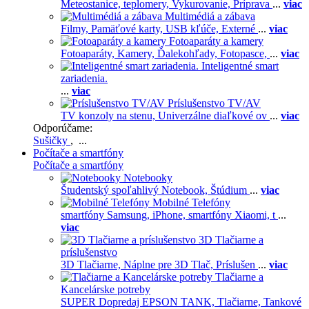
Meteostanice, teplomery,
Vykurovanie,
Príprava
...
viac
Multimédiá a zábava
Filmy,
Pamäťové karty,
USB kľúče,
Externé
...
viac
Fotoaparáty a kamery
Fotoaparáty,
Kamery,
Ďalekohľady,
Fotopasce,
...
viac
Inteligentné smart
zariadenia.
...
viac
Príslušenstvo TV/AV
TV konzoly na stenu,
Univerzálne diaľkové ov
...
viac
Odporúčame:
Sušičky
, ...
Počítače a smartfóny
Počítače a smartfóny
Notebooky
Študentský spoľahlivý Notebook,
Štúdium
...
viac
Mobilné Telefóny
smartfóny Samsung,
iPhone,
smartfóny Xiaomi,
t
...
viac
3D Tlačiarne a
príslušenstvo
3D Tlačiarne,
Náplne pre 3D Tlač,
Príslušen
...
viac
Tlačiarne a
Kancelárske potreby
SUPER Dopredaj EPSON TANK,
Tlačiarne,
Tankové