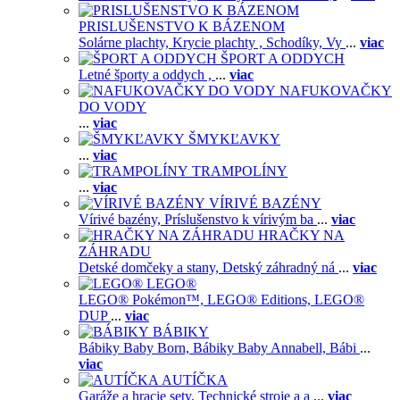
PRISLUŠENSTVO K BÁZENOM
Solárne plachty,
Krycie plachty ,
Schodíky,
Vy
...
viac
ŠPORT A ODDYCH
Letné športy a oddych ,
...
viac
NAFUKOVAČKY
DO VODY
...
viac
ŠMYKĽAVKY
...
viac
TRAMPOLÍNY
...
viac
VÍRIVÉ BAZÉNY
Vírivé bazény,
Príslušenstvo k vírivým ba
...
viac
HRAČKY NA
ZÁHRADU
Detské domčeky a stany,
Detský záhradný ná
...
viac
LEGO®
LEGO® Pokémon™,
LEGO® Editions,
LEGO®
DUP
...
viac
BÁBIKY
Bábiky Baby Born,
Bábiky Baby Annabell,
Bábi
...
viac
AUTÍČKA
Garáže a hracie sety,
Technické stroje a a
...
viac