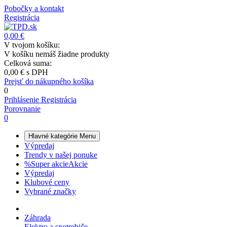
Pobočky a kontakt
Registrácia
0,00 €
V tvojom košíku:
V košíku nemáš žiadne produkty
Celková suma:
0,00 €
s DPH
Prejsť do nákupného košíka
0
Prihlásenie
Registrácia
Porovnanie
0
Hlavné kategórie
Menu
Výpredaj
Trendy v našej ponuke
%
Super akcie
Akcie
Výpredaj
Klubové ceny
Vybrané značky
Záhrada
Elektro a spotrebiče