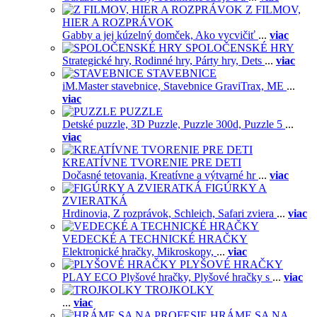
Z FILMOV,
HIER A ROZPRÁVOK
Gabby a jej kúzelný domček,
Ako vycvičiť
...
viac
SPOLOČENSKÉ HRY
Strategické hry,
Rodinné hry,
Párty hry,
Dets
...
viac
STAVEBNICE
iM.Master stavebnice,
Stavebnice GraviTrax,
ME
...
viac
PUZZLE
Detské puzzle,
3D Puzzle,
Puzzle 300d,
Puzzle 5
...
viac
KREATÍVNE TVORENIE PRE DETI
Dočasné tetovania,
Kreatívne a výtvarné hr
...
viac
FIGÚRKY A
ZVIERATKÁ
Hrdinovia,
Z rozprávok,
Schleich,
Safari zviera
...
viac
VEDECKÉ A TECHNICKÉ HRAČKY
Elektronické hračky,
Mikroskopy,
...
viac
PLYŠOVÉ HRAČKY
PLAY ECO Plyšové hračky,
Plyšové hračky s
...
viac
TROJKOLKY
...
viac
HRÁME SA NA