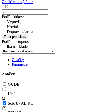
Zrušiť cenový filter
Podľa štítkov:
Výpredaj
Novinka
Doprava zdarma
Filter produktov
Podľa dostupnosti:
Iba na sklade
Značky
Parametre
Značky
GUDE
(
1
)
Hecht
(
2
)
Solo by AL-KO
(
2
)