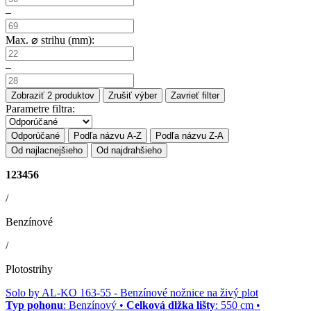
–
Max. ⌀ strihu (mm):
–
Zobraziť
2
produktov
Zrušiť výber
Zavrieť filter
Parametre filtra:
Odporúčané
Podľa názvu A-Z
Podľa názvu Z-A
Od najlacnejšieho
Od najdrahšieho
123456
/
Benzínové
/
Plotostrihy
Solo by AL-KO 163-55
- Benzínové nožnice na živý plot
Typ pohonu
: Benzínový •
Celková dlžka lišty
: 550 cm •