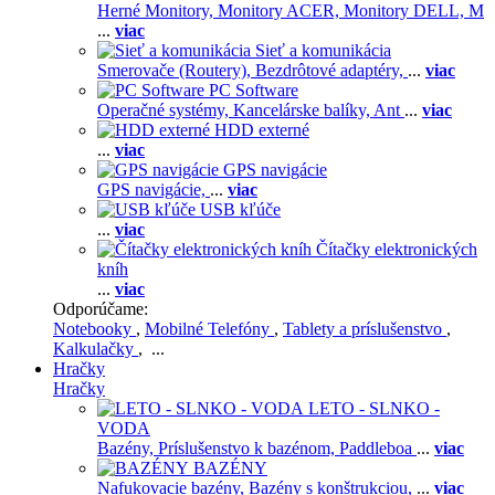
Herné Monitory,
Monitory ACER,
Monitory DELL,
M
...
viac
Sieť a komunikácia
Smerovače (Routery),
Bezdrôtové adaptéry,
...
viac
PC Software
Operačné systémy,
Kancelárske balíky,
Ant
...
viac
HDD externé
...
viac
GPS navigácie
GPS navigácie,
...
viac
USB kľúče
...
viac
Čítačky elektronických
kníh
...
viac
Odporúčame:
Notebooky
,
Mobilné Telefóny
,
Tablety a príslušenstvo
,
Kalkulačky
, ...
Hračky
Hračky
LETO - SLNKO -
VODA
Bazény,
Príslušenstvo k bazénom,
Paddleboa
...
viac
BAZÉNY
Nafukovacie bazény,
Bazény s konštrukciou,
...
viac