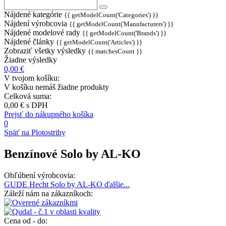
Nájdené kategórie
{{ getModelCount('Categories') }}
Nájdení výrobcovia
{{ getModelCount('Manufacturers') }}
Nájdené modelové rady
{{ getModelCount('Brands') }}
Nájdené články
{{ getModelCount('Articles') }}
Zobraziť všetky výsledky
{{ matchesCount }}
Žiadne výsledky
0,00 €
V tvojom košíku:
V košíku nemáš žiadne produkty
Celková suma:
0,00 €
s DPH
Prejsť do nákupného košíka
0
Späť na Plotostrihy
Benzínové Solo by AL-KO
Obľúbení výrobcovia:
GUDE
Hecht
Solo by AL-KO
ďalšie...
Záleží nám na zákazníkoch:
Cena od - do: