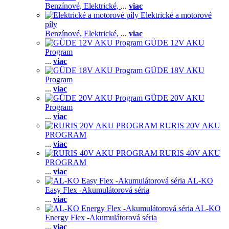
Benzínové,
Elektrické,
...
viac
Elektrické a motorové
píly
Benzínové,
Elektrické,
...
viac
GÜDE 12V AKU
Program
...
viac
GÜDE 18V AKU
Program
...
viac
GÜDE 20V AKU
Program
...
viac
RURIS 20V AKU
PROGRAM
...
viac
RURIS 40V AKU
PROGRAM
...
viac
AL-KO
Easy Flex -Akumulátorová séria
...
viac
AL-KO
Energy Flex -Akumulátorová séria
...
viac