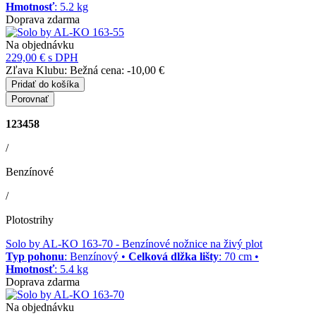
Hmotnosť
: 5.2 kg
Doprava zdarma
Na objednávku
229,00 €
s DPH
Zľava Klubu:
Bežná cena:
-10,00 €
Pridať do košíka
Porovnať
123458
/
Benzínové
/
Plotostrihy
Solo by AL-KO 163-70
- Benzínové nožnice na živý plot
Typ pohonu
: Benzínový •
Celková dlžka lišty
: 70 cm •
Hmotnosť
: 5.4 kg
Doprava zdarma
Na objednávku