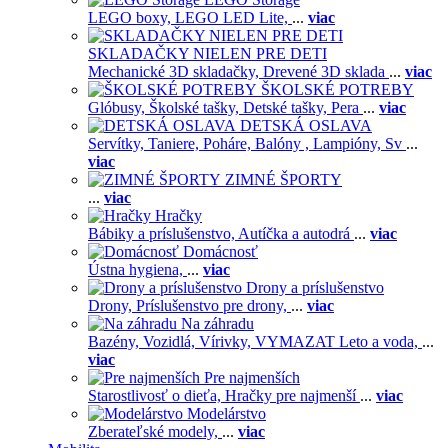
LEGO boxy,
LEGO LED Lite,
...
viac
SKLADAČKY NIELEN PRE DETI
Mechanické 3D skladačky,
Drevené 3D sklada
...
viac
ŠKOLSKÉ POTREBY
Glóbusy,
Školské tašky,
Detské tašky,
Pera
...
viac
DETSKÁ OSLAVA
Servítky,
Taniere,
Poháre,
Balóny ,
Lampióny,
Sv
...
viac
ZIMNÉ ŠPORTY
...
viac
Hračky
Bábiky a príslušenstvo,
Autíčka a autodrá
...
viac
Domácnosť
Ústna hygiena,
...
viac
Drony a príslušenstvo
Drony,
Príslušenstvo pre drony,
...
viac
Na záhradu
Bazény,
Vozidlá,
Vírivky,
VYMAZAT Leto a voda,
...
viac
Pre najmenších
Starostlivosť o dieťa,
Hračky pre najmenší
...
viac
Modelárstvo
Zberateľské modely,
...
viac