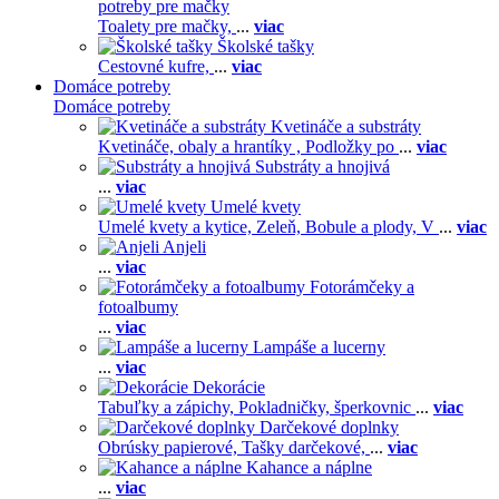
potreby pre mačky
Toalety pre mačky,
...
viac
Školské tašky
Cestovné kufre,
...
viac
Domáce potreby
Domáce potreby
Kvetináče a substráty
Kvetináče, obaly a hrantíky ,
Podložky po
...
viac
Substráty a hnojivá
...
viac
Umelé kvety
Umelé kvety a kytice,
Zeleň,
Bobule a plody,
V
...
viac
Anjeli
...
viac
Fotorámčeky a
fotoalbumy
...
viac
Lampáše a lucerny
...
viac
Dekorácie
Tabuľky a zápichy,
Pokladničky, šperkovnic
...
viac
Darčekové doplnky
Obrúsky papierové,
Tašky darčekové,
...
viac
Kahance a náplne
...
viac