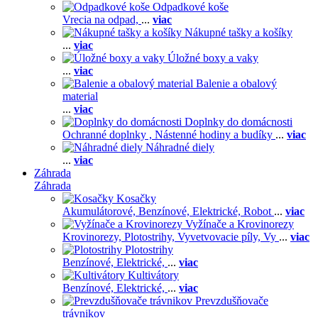
Odpadkové koše
Vrecia na odpad,
...
viac
Nákupné tašky a košíky
...
viac
Úložné boxy a vaky
...
viac
Balenie a obalový
material
...
viac
Doplnky do domácnosti
Ochranné doplnky ,
Nástenné hodiny a budíky
...
viac
Náhradné diely
...
viac
Záhrada
Záhrada
Kosačky
Akumulátorové,
Benzínové,
Elektrické,
Robot
...
viac
Vyžínače a Krovinorezy
Krovinorezy,
Plotostrihy,
Vyvetvovacie píly,
Vy
...
viac
Plotostrihy
Benzínové,
Elektrické,
...
viac
Kultivátory
Benzínové,
Elektrické,
...
viac
Prevzdušňovače
trávnikov