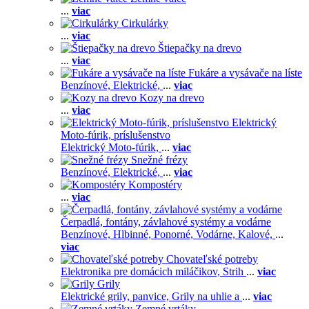
...
viac
Cirkulárky
...
viac
Štiepačky na drevo
...
viac
Fukáre a vysávače na líste
Benzínové,
Elektrické,
...
viac
Kozy na drevo
...
viac
Elektrický
Moto-fúrik, príslušenstvo
Elektrický Moto-fúrik,
...
viac
Snežné frézy
Benzínové,
Elektrické,
...
viac
Kompostéry
...
viac
Čerpadlá, fontány, závlahové systémy a vodárne
Benzínové,
Hlbinné,
Ponorné,
Vodárne,
Kalové,
...
viac
Chovateľské potreby
Elektronika pre domácich miláčikov,
Strih
...
viac
Grily
Elektrické grily, panvice,
Grily na uhlie a
...
viac
Zemné vrtáky