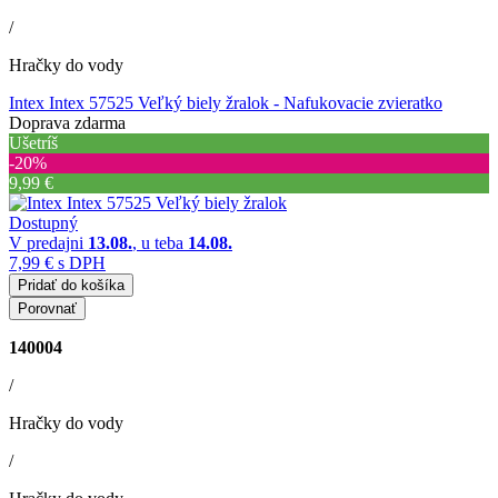
/
Hračky do vody
Intex Intex 57525 Veľký biely žralok
- Nafukovacie zvieratko
Doprava zdarma
Ušetríš
‐20%
9,99 €
Dostupný
V predajni
13.08.
, u teba
14.08.
7,99 €
s DPH
Pridať do košíka
Porovnať
140004
/
Hračky do vody
/