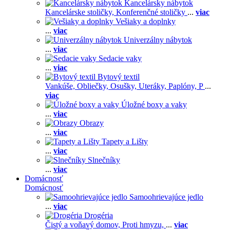
Kancelársky nábytok
Kancelárske stoličky,
Konferenčné stoličky
...
viac
Vešiaky a doplnky
...
viac
Univerzálny nábytok
...
viac
Sedacie vaky
...
viac
Bytový textil
Vankúše,
Obliečky,
Osušky,
Uteráky,
Paplóny,
P
...
viac
Úložné boxy a vaky
...
viac
Obrazy
...
viac
Tapety a Lišty
...
viac
Slnečníky
...
viac
Domácnosť
Domácnosť
Samoohrievajúce jedlo
...
viac
Drogéria
Čistý a voňavý domov,
Proti hmyzu,
...
viac