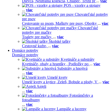
Dievča,
Neutrálna kolekcia,
Chlapec,
Textil pr
...
viac
POS - vzorky a stojany
...
viac
Chovateľské potreby
pre psov
Cestovanie so psom,
Maškrty pre psov,
Obojky
...
viac
Chovateľské
potreby pre mačky
Toalety pre mačky,
...
viac
Školské tašky
Cestovné kufre,
...
viac
Domáce potreby
Domáce potreby
Kvetináče a substráty
Kvetináče, obaly a hrantíky ,
Podložky po
...
viac
Substráty a hnojivá
...
viac
Umelé kvety
Umelé kvety a kytice,
Zeleň,
Bobule a plody,
V
...
viac
Anjeli
...
viac
Fotorámčeky a
fotoalbumy
...
viac
Lampáše a lucerny