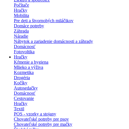
Počítače
Hračky
Mobilita
Pre deti a štvornohých miláčikov
Domáce potreby
Záhrada
Náradie
Nábytok a zariadenie domácnosti a záhrady
Domácnosť
Fotovoltika
Hračky
Kŕmenie a hygiena
Mlieko a výživa
Kozmetika
Drogéria
Kočíky
Autosedačky
Domácnosť
Cestovanie
Hračky
Textil
POS - vzorky a stojany
Chovateľské potreby pre psov
Chovateľské potreby pre mačky