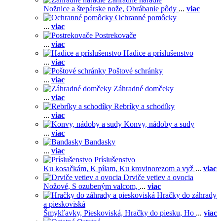
Nožnice a štepárske nože,
Obrábanie pôdy
...
viac
Ochranné pomôcky
...
viac
Postrekovače
...
viac
Hadice a príslušenstvo
...
viac
Poštové schránky
...
viac
Záhradné domčeky
...
viac
Rebríky a schodíky
...
viac
Konvy, nádoby a sudy
...
viac
Bandasky
...
viac
Príslušenstvo
Ku kosačkám,
K pílam,
Ku krovinorezom a vyž
...
viac
Drviče vetiev a ovocia
Nožové,
S ozubeným valcom,
...
viac
Hračky do záhrady
a pieskoviská
Šmykľavky,
Pieskoviská,
Hračky do piesku,
Ho
...
viac