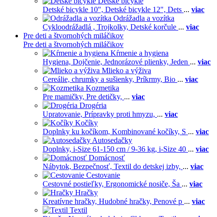
Detské bicykle
Detské bicykle 10",
Detské bicykle 12",
Dets
...
viac
Odrážadla a vozítka
Cykloodrážadlá ,
Trojkolky,
Detské korčule
...
viac
Pre deti a štvornohých miláčikov
Pre deti a štvornohých miláčikov
Kŕmenie a hygiena
Hygiena,
Dojčenie,
Jednorázové plienky,
Jeden
...
viac
Mlieko a výživa
Cereálie, chrumky a sušienky,
Príkrmy,
Bio
...
viac
Kozmetika
Pre mamičky,
Pre detičky,
...
viac
Drogéria
Upratovanie,
Prípravky proti hmyzu,
...
viac
Kočíky
Doplnky ku kočíkom,
Kombinované kočíky,
S
...
viac
Autosedačky
Doplnky,
i-Size 61-150 cm / 9-36 kg,
i-Size 40
...
viac
Domácnosť
Nábytok,
Bezpečnosť,
Textil do detskej izby,
...
viac
Cestovanie
Cestovné postieľky,
Ergonomické nosiče,
Ša
...
viac
Hračky
Kreatívne hračky,
Hudobné hračky,
Penové p
...
viac
Textil