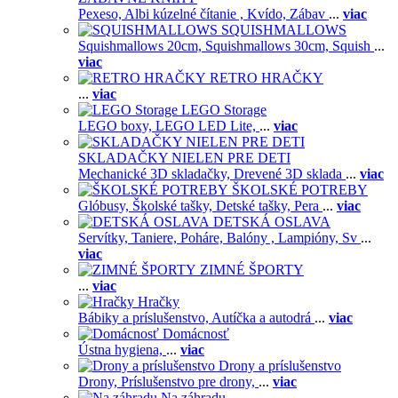
Pexeso,
Albi kúzelné čítanie ,
Kvído,
Zábav
...
viac
SQUISHMALLOWS
Squishmallows 20cm,
Squishmallows 30cm,
Squish
...
viac
RETRO HRAČKY
...
viac
LEGO Storage
LEGO boxy,
LEGO LED Lite,
...
viac
SKLADAČKY NIELEN PRE DETI
Mechanické 3D skladačky,
Drevené 3D sklada
...
viac
ŠKOLSKÉ POTREBY
Glóbusy,
Školské tašky,
Detské tašky,
Pera
...
viac
DETSKÁ OSLAVA
Servítky,
Taniere,
Poháre,
Balóny ,
Lampióny,
Sv
...
viac
ZIMNÉ ŠPORTY
...
viac
Hračky
Bábiky a príslušenstvo,
Autíčka a autodrá
...
viac
Domácnosť
Ústna hygiena,
...
viac
Drony a príslušenstvo
Drony,
Príslušenstvo pre drony,
...
viac
Na záhradu