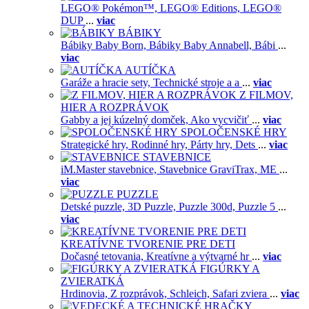
LEGO® Pokémon™,
LEGO® Editions,
LEGO®
DUP
...
viac
BÁBIKY
Bábiky Baby Born,
Bábiky Baby Annabell,
Bábi
...
viac
AUTÍČKA
Garáže a hracie sety,
Technické stroje a a
...
viac
Z FILMOV,
HIER A ROZPRÁVOK
Gabby a jej kúzelný domček,
Ako vycvičiť
...
viac
SPOLOČENSKÉ HRY
Strategické hry,
Rodinné hry,
Párty hry,
Dets
...
viac
STAVEBNICE
iM.Master stavebnice,
Stavebnice GraviTrax,
ME
...
viac
PUZZLE
Detské puzzle,
3D Puzzle,
Puzzle 300d,
Puzzle 5
...
viac
KREATÍVNE TVORENIE PRE DETI
Dočasné tetovania,
Kreatívne a výtvarné hr
...
viac
FIGÚRKY A
ZVIERATKÁ
Hrdinovia,
Z rozprávok,
Schleich,
Safari zviera
...
viac