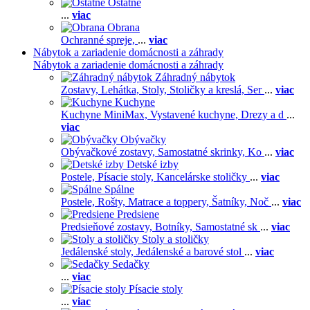
Ostatné
...
viac
Obrana
Ochranné spreje,
...
viac
Nábytok a zariadenie domácnosti a záhrady
Nábytok a zariadenie domácnosti a záhrady
Záhradný nábytok
Zostavy,
Lehátka,
Stoly,
Stoličky a kreslá,
Ser
...
viac
Kuchyne
Kuchyne MiniMax,
Vystavené kuchyne,
Drezy a d
...
viac
Obývačky
Obývačkové zostavy,
Samostatné skrinky,
Ko
...
viac
Detské izby
Postele,
Písacie stoly,
Kancelárske stoličky
...
viac
Spálne
Postele,
Rošty,
Matrace a toppery,
Šatníky,
Noč
...
viac
Predsiene
Predsieňové zostavy,
Botníky,
Samostatné sk
...
viac
Stoly a stoličky
Jedálenské stoly,
Jedálenské a barové stol
...
viac
Sedačky
...
viac
Písacie stoly
...
viac