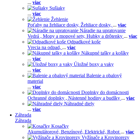
...
viac
Sušiaky
...
viac
Žehlenie
Poťahy na žehliace dosky,
Žehliace dosky,
...
viac
Náradie na upratovanie
Vedrá ,
Mopy a mopové sety,
Hubky a drôtenky
...
viac
Odpadkové koše
Vrecia na odpad,
...
viac
Nákupné tašky a košíky
...
viac
Úložné boxy a vaky
...
viac
Balenie a obalový
material
...
viac
Doplnky do domácnosti
Ochranné doplnky ,
Nástenné hodiny a budíky
...
viac
Náhradné diely
...
viac
Záhrada
Záhrada
Kosačky
Akumulátorové,
Benzínové,
Elektrické,
Robot
...
viac
Vyžínače a Krovinorezy