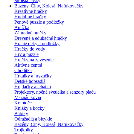
Školské tašky
Bazény, Člny, Kolesá, Nafukovačky
Kreatívne hračky
Hudobné hračky
Penové puzzle a podložky
Autíčka
Záhradné hračky
Drevené a edukačné hračky
Hracie deky a podložky
Hračky do vody
Hry a puzzle
Hračky na zavesenie
Aktívne centrá
Chodítka
Hrkálky a hryzačky
Detské hopsadlá
Hojdačky a lehátka
Projektory, nočné svetielka a senzory plaču
Maznáčikovia
Kolotoče
Knižky a kocky
Bábiky
Odrážadlá a bicykle
Bazény, Člny, Kolesá, Nafukovačky
Trojkolky