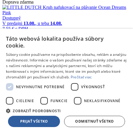
Doprava zdarma
Dostupný
V predajni
13.08.
, u teba
14.08.
7,55 €
s DPH
Pridať do košíka
Táto webová lokalita používa súbory
Porovnať
cookie.
139502
Súbory cookie používame na prispôsobenie obsahu, reklám a analýzu
návštevnosti. Informácie o vašom používaní našej stránky zdieľame aj
/
s našimi reklamnými a analytickými partnermi, ktorí ich môžu
Detské bazény
kombinovať s inými informáciami, ktoré ste im poskytli alebo ktoré
zhromaždili pri používaní ich služieb.
Prečítať viac
/
NEVYHNUTNE POTREBNÉ
VÝKONNOSŤ
Detské bazény
CIELENIE
FUNKCIE
NEKLASIFIKOVANÉ
Intex Intex nafukovací detský bazénik trojfarebný, 147x33 cm
-
detský bazén
ZOBRAZIŤ PODROBNOSTI
Doprava zdarma
PRIJAŤ VŠETKO
ODMIETNUŤ VŠETKO
Dostupný
V predajni
13.08.
, u teba
14.08.