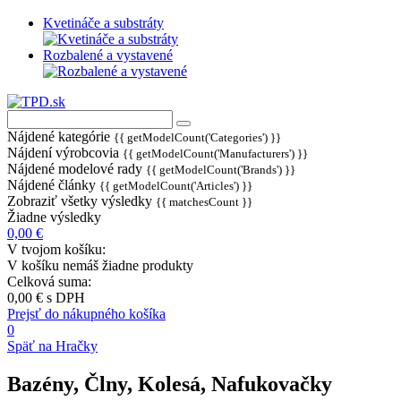
Kvetináče a substráty
Rozbalené a vystavené
Nájdené kategórie
{{ getModelCount('Categories') }}
Nájdení výrobcovia
{{ getModelCount('Manufacturers') }}
Nájdené modelové rady
{{ getModelCount('Brands') }}
Nájdené články
{{ getModelCount('Articles') }}
Zobraziť všetky výsledky
{{ matchesCount }}
Žiadne výsledky
0,00 €
V tvojom košíku:
V košíku nemáš žiadne produkty
Celková suma:
0,00 €
s DPH
Prejsť do nákupného košíka
0
Späť na Hračky
Bazény, Člny, Kolesá, Nafukovačky