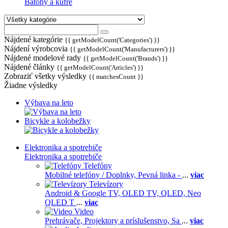
Batohy a kufre
Nájdené kategórie
{{ getModelCount('Categories') }}
Nájdení výrobcovia
{{ getModelCount('Manufacturers') }}
Nájdené modelové rady
{{ getModelCount('Brands') }}
Nájdené články
{{ getModelCount('Articles') }}
Zobraziť všetky výsledky
{{ matchesCount }}
Žiadne výsledky
Výbava na leto
Bicykle a kolobežky
Elektronika a spotrebiče
Elektronika a spotrebiče
Telefóny
Mobilné telefóny / Doplnky,
Pevná linka -
...
viac
Televízory
Android & Google TV,
OLED TV,
QLED, Neo
QLED T
...
viac
Video
Prehrávače,
Projektory a príslušenstvo,
Sa
...
viac