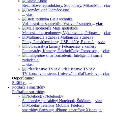
Audio
Bezdrôtové reproduktory,
Soundbary,
Mikro/Mi
...
viac
Domáce kiná
...
viac
Biela technika
Voľne stojace spotrebiče,
Vstavané spotreb
...
viac
Malé spotrebiče
Meteostanice, teplomery,
Vykurovanie,
Príprava
...
viac
Multimédiá a zábava
Filmy,
Pamäťové karty,
USB kľúče,
Externé
...
viac
Fotoaparáty a kamery
Fotoaparáty,
Kamery,
Ďalekohľady,
Fotopasce,
...
viac
Inteligentné smart
zariadenia.
...
viac
Príslušenstvo TV/AV
TV konzoly na stenu,
Univerzálne diaľkové ov
...
viac
Odporúčame:
Sušičky
, ...
Počítače a smartfóny
Počítače a smartfóny
Notebooky
Študentský spoľahlivý Notebook,
Štúdium
...
viac
Mobilné Telefóny
smartfóny Samsung,
iPhone,
smartfóny Xiaomi,
t
...