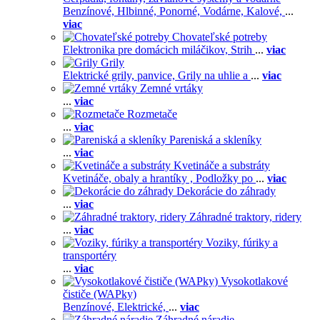
Benzínové,
Hlbinné,
Ponorné,
Vodárne,
Kalové,
...
viac
Chovateľské potreby
Elektronika pre domácich miláčikov,
Strih
...
viac
Grily
Elektrické grily, panvice,
Grily na uhlie a
...
viac
Zemné vrtáky
...
viac
Rozmetače
...
viac
Pareniská a skleníky
...
viac
Kvetináče a substráty
Kvetináče, obaly a hrantíky ,
Podložky po
...
viac
Dekorácie do záhrady
...
viac
Záhradné traktory, ridery
...
viac
Voziky, fúriky a
transportéry
...
viac
Vysokotlakové
čističe (WAPky)
Benzínové,
Elektrické,
...
viac
Záhradné náradie