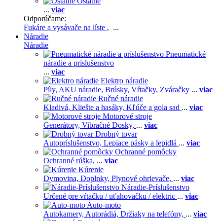
Ostatné
...
viac
Odporúčame:
Fukáre a vysávače na líste
, ...
Náradie
Náradie
Pneumatické
náradie a príslušenstvo
...
viac
Elektro náradie
Píly,
AKU náradie,
Brúsky,
Vŕtačky,
Zváračky
...
viac
Ručné náradie
Kladivá,
Kliešte a hasáky,
Kľúče a gola sad
...
viac
Motorové stroje
Generátory,
Vibračné Dosky,
...
viac
Drobný tovar
Autopríslušenstvo,
Lepiace pásky a lepidlá
...
viac
Ochranné pomôcky
Ochranné rúška,
...
viac
Kúrenie
Dymovina,
Doplnky,
Plynové ohrievače,
...
viac
Náradie-Príslušenstvo
Určené pre vŕtačku / uťahovačku / elektric
...
viac
Auto-moto
Autokamery,
Autorádiá,
Držiaky na telefóny,
...
viac