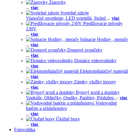
Žiarovky
...
viac
Svetelné zdroje
Vianočné osvetlenie,
LED svietidlá,
Stolné
...
viac
Predlžovacie prívody
230V
...
viac
Spínacie Hodiny , merače
...
viac
Domové zvončeky
...
viac
Domáce videovrátniky
...
viac
Elektroinštalačný materiál
...
viac
Zámky, vložky trezory
...
viac
Bytový textil a doplnky
Vankúše,
Obliečky,
Osušky,
Paplóny,
Príslušen
...
viac
Vodovodné
batérie a príslušenstvo
...
viac
Úložné boxy
...
viac
Fotovoltika