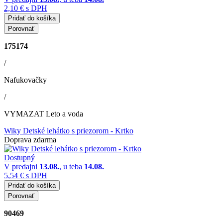
2,10 €
s DPH
Pridať do košíka
Porovnať
175174
/
Nafukovačky
/
VYMAZAT Leto a voda
Wiky Detské lehátko s priezorom - Krtko
Doprava zdarma
Dostupný
V predajni
13.08.
, u teba
14.08.
5,54 €
s DPH
Pridať do košíka
Porovnať
90469