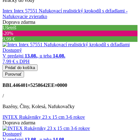
Hračky do vody
Intex Intex 57551 Nafukovací realistický krokodíl s držadlami
-
Nafukovacie zvieratko
Doprava zdarma
Ušetríš
‐20%
9,99 €
Dostupný
V predajni
13.08.
, u teba
14.08.
7,99 €
s DPH
Pridať do košíka
Porovnať
BBL446401¤5258642EE¤0000
/
Bazény, Člny, Kolesá, Nafukovačky
INTEX Rukávniky 23 x 15 cm 3-6 rokov
Doprava zdarma
Dostupný
V predajni
13.08.
, u teba
14.08.