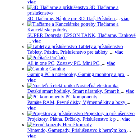
viac
3D Tlačiarne a
príslušenstvo
3D Tlačiarne,
Náplne pre 3D Tlač,
Príslušen
...
viac
Tlačiarne a
Kancelárske potreby
SUPER Dopredaj EPSON TANK,
Tlačiarne,
Tankové
...
viac
Tablety a príslušenstvo
Tablety,
Púzdra,
Príslušenstvo pre tablety,
...
viac
Počítače
All in one PC,
Zostavy PC,
Mini PC,
...
viac
Gaming
Gaming PC a notebooky,
Gaming monitory a pro
...
viac
Nositeľná elektronika
Detské smart hodinky,
Smart náramky,
Smart h
...
viac
PC komponenty
Pamäte RAM,
Pevné disky,
Výmenné kity a boxy
...
viac
Projektory a príslušenstvo
Projektory,
Plátna,
Držiaky,
Príslušenstvo k p
...
viac
Herné konzoly
Nintendo,
Gamepady,
Príslušenstvo k herným kon
...
viac