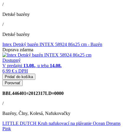
/
Detské bazény
/
Detské bazény
Intex Detský bazén INTEX 58924 86x25 cm
- Bazén
Doprava zdarma
Dostupný
V predajni
13.08.
, u teba
14.08.
6,99 €
s DPH
Pridať do košíka
Porovnať
BBL446401¤2012317LD¤0000
/
Bazény, Člny, Kolesá, Nafukovačky
LITTLE DUTCH Kruh nafukovací na plávanie Ocean Dreams
Pink