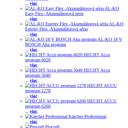
...
viac
AL-KO
Easy Flex -Akumulátorová séria
...
viac
AL-KO
Energy Flex -Akumulátorová séria
...
viac
AL-KO 18 V
BOSCH Aku program
...
viac
HECHT Accu
program 6020
...
viac
HECHT Accu
program 5040
...
viac
HECHT ACCU
program 1278
...
viac
HECHT ACCU
program 6260
...
viac
Kärcher Professional
...
viac
Procraft