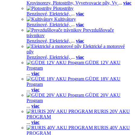
Krovinorezy,
Plotostrihy,
Vyvetvovacie píly,
Vy
...
viac
Plotostrihy
Benzínové,
Elektrické,
...
viac
Kultivátory
Benzínové,
Elektrické,
...
viac
Prevzdušňovače
trávnikov
Benzínové,
Elektrické,
...
viac
Elektrické a motorové
píly
Benzínové,
Elektrické,
...
viac
GÜDE 12V AKU
Program
...
viac
GÜDE 18V AKU
Program
...
viac
GÜDE 20V AKU
Program
...
viac
RURIS 20V AKU
PROGRAM
...
viac
RURIS 40V AKU
PROGRAM