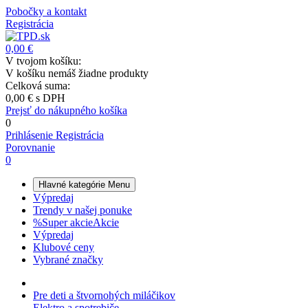
Pobočky a kontakt
Registrácia
0,00 €
V tvojom košíku:
V košíku nemáš žiadne produkty
Celková suma:
0,00 €
s DPH
Prejsť do nákupného košíka
0
Prihlásenie
Registrácia
Porovnanie
0
Hlavné kategórie
Menu
Výpredaj
Trendy v našej ponuke
%
Super akcie
Akcie
Výpredaj
Klubové ceny
Vybrané značky
Pre deti a štvornohých miláčikov
Elektro a spotrebiče