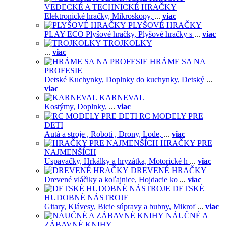
VEDECKÉ A TECHNICKÉ HRAČKY
Elektronické hračky,
Mikroskopy,
...
viac
PLYŠOVÉ HRAČKY
PLAY ECO Plyšové hračky,
Plyšové hračky s
...
viac
TROJKOLKY
...
viac
HRÁME SA NA
PROFESIE
Detské Kuchynky,
Doplnky do kuchynky,
Detský
...
viac
KARNEVAL
Kostýmy,
Doplnky,
...
viac
RC MODELY PRE
DETI
Autá a stroje ,
Roboti ,
Drony,
Lode,
...
viac
HRAČKY PRE
NAJMENŠÍCH
Uspavačky,
Hrkálky a hryzátka,
Motorické h
...
viac
DREVENÉ HRAČKY
Drevené vláčiky a koľajnice,
Hojdacie ko
...
viac
DETSKÉ
HUDOBNÉ NÁSTROJE
Gitary,
Klávesy,
Bicie súpravy a bubny,
Mikrof
...
viac
NÁUČNÉ A
ZÁBAVNÉ KNIHY