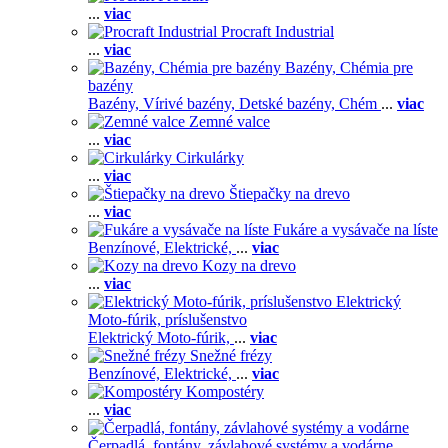
...
viac
Procraft Industrial
...
viac
Bazény, Chémia pre
bazény
Bazény,
Vírivé bazény,
Detské bazény,
Chém
...
viac
Zemné valce
...
viac
Cirkulárky
...
viac
Štiepačky na drevo
...
viac
Fukáre a vysávače na líste
Benzínové,
Elektrické,
...
viac
Kozy na drevo
...
viac
Elektrický
Moto-fúrik, príslušenstvo
Elektrický Moto-fúrik,
...
viac
Snežné frézy
Benzínové,
Elektrické,
...
viac
Kompostéry
...
viac
Čerpadlá, fontány, závlahové systémy a vodárne