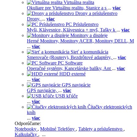
Virtuálna realita
Okuliare pre Virtuálnu realitu,
Stanice a s
...
viac
Drony a príslušenstvo
Drony,
...
viac
PC Príslušenstvo
Myši,
Klávesnice,
Klávesnica + myš,
Tašky k
...
viac
Monitory a displeje
Herné Monitory,
Monitory ACER,
Monitory DELL,
M
...
viac
Sieť a komunikácia
Smerovače (Routery),
Bezdrôtové adaptéry,
...
viac
PC Software
Operačné systémy,
Kancelárske balíky,
Ant
...
viac
HDD externé
...
viac
GPS navigácie
GPS navigácie,
...
viac
USB kľúče
...
viac
Čítačky elektronických
kníh
...
viac
Odporúčame:
Notebooky
,
Mobilné Telefóny
,
Tablety a príslušenstvo
,
Kalkulačky
, ...