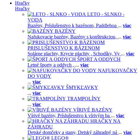
Hračky
Hračky
LETO - SLNKO -
VODA
Bazény,
Príslušenstvo k bazénom,
Paddleboa
...
viac
BAZÉNY
Nafukovacie bazény,
Bazény s konštrukciou,
...
viac
PRISLUŠENSTVO K BÁZENOM
Solárne plachty,
Krycie plachty ,
Schodíky,
Vy
...
viac
ŠPORT A ODDYCH
Letné športy a oddych ,
...
viac
NAFUKOVAČKY
DO VODY
...
viac
ŠMYKĽAVKY
...
viac
TRAMPOLÍNY
...
viac
VÍRIVÉ BAZÉNY
Vírivé bazény,
Príslušenstvo k vírivým ba
...
viac
HRAČKY NA
ZÁHRADU
Detské domčeky a stany,
Detský záhradný ná
...
viac
LEGO®