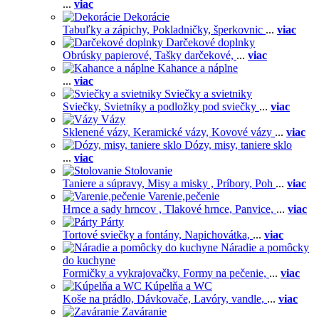
...
viac
Dekorácie
Tabuľky a zápichy,
Pokladničky, šperkovnic
...
viac
Darčekové doplnky
Obrúsky papierové,
Tašky darčekové,
...
viac
Kahance a náplne
...
viac
Sviečky a svietniky
Sviečky,
Svietníky a podložky pod sviečky
...
viac
Vázy
Sklenené vázy,
Keramické vázy,
Kovové vázy
...
viac
Dózy, misy, taniere sklo
...
viac
Stolovanie
Taniere a súpravy,
Misy a misky ,
Príbory,
Poh
...
viac
Varenie,pečenie
Hrnce a sady hrncov ,
Tlakové hrnce,
Panvice,
...
viac
Párty
Tortové sviečky a fontány,
Napichovátka,
...
viac
Náradie a pomôcky
do kuchyne
Formičky a vykrajovačky,
Formy na pečenie,
...
viac
Kúpelňa a WC
Koše na prádlo,
Dávkovače,
Lavóry, vandle,
...
viac
Zaváranie