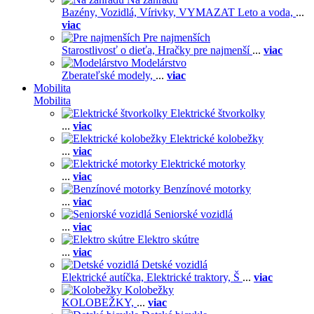
Bazény,
Vozidlá,
Vírivky,
VYMAZAT Leto a voda,
...
viac
Pre najmenších
Starostlivosť o dieťa,
Hračky pre najmenší
...
viac
Modelárstvo
Zberateľské modely,
...
viac
Mobilita
Mobilita
Elektrické štvorkolky
...
viac
Elektrické kolobežky
...
viac
Elektrické motorky
...
viac
Benzínové motorky
...
viac
Seniorské vozidlá
...
viac
Elektro skútre
...
viac
Detské vozidlá
Elektrické autíčka,
Elektrické traktory,
Š
...
viac
Kolobežky
KOLOBEŽKY,
...
viac