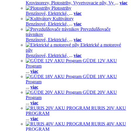
Krovinorezy,
Plotostrihy,
Vyvetvovacie píly,
Vy
...
viac
Plotostrihy
Benzínové,
Elektrické,
...
viac
Kultivátory
Benzínové,
Elektrické,
...
viac
Prevzdušňovače
trávnikov
Benzínové,
Elektrické,
...
viac
Elektrické a motorové
píly
Benzínové,
Elektrické,
...
viac
GÜDE 12V AKU
Program
...
viac
GÜDE 18V AKU
Program
...
viac
GÜDE 20V AKU
Program
...
viac
RURIS 20V AKU
PROGRAM
...
viac
RURIS 40V AKU
PROGRAM