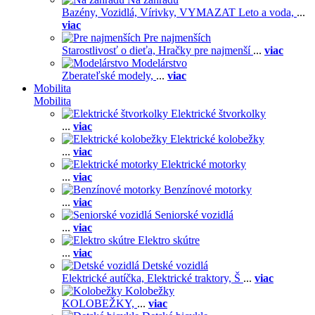
Bazény,
Vozidlá,
Vírivky,
VYMAZAT Leto a voda,
...
viac
Pre najmenších
Starostlivosť o dieťa,
Hračky pre najmenší
...
viac
Modelárstvo
Zberateľské modely,
...
viac
Mobilita
Mobilita
Elektrické štvorkolky
...
viac
Elektrické kolobežky
...
viac
Elektrické motorky
...
viac
Benzínové motorky
...
viac
Seniorské vozidlá
...
viac
Elektro skútre
...
viac
Detské vozidlá
Elektrické autíčka,
Elektrické traktory,
Š
...
viac
Kolobežky
KOLOBEŽKY,
...
viac