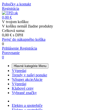
Pobočky a kontakt
Registrácia
0,00 €
V tvojom košíku:
V košíku nemáš žiadne produkty
Celková suma:
0,00 €
s DPH
Prejsť do nákupného košíka
0
Prihlásenie
Registrácia
Porovnanie
0
Hlavné kategórie
Menu
Výpredaj
Trendy v našej ponuke
%
Super akcie
Akcie
Výpredaj
Klubové ceny
Vybrané značky
Elektro a spotrebiče
Elektro a spotrebiče