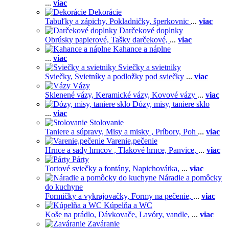
...
viac
Dekorácie
Tabuľky a zápichy,
Pokladničky, šperkovnic
...
viac
Darčekové doplnky
Obrúsky papierové,
Tašky darčekové,
...
viac
Kahance a náplne
...
viac
Sviečky a svietniky
Sviečky,
Svietníky a podložky pod sviečky
...
viac
Vázy
Sklenené vázy,
Keramické vázy,
Kovové vázy
...
viac
Dózy, misy, taniere sklo
...
viac
Stolovanie
Taniere a súpravy,
Misy a misky ,
Príbory,
Poh
...
viac
Varenie,pečenie
Hrnce a sady hrncov ,
Tlakové hrnce,
Panvice,
...
viac
Párty
Tortové sviečky a fontány,
Napichovátka,
...
viac
Náradie a pomôcky
do kuchyne
Formičky a vykrajovačky,
Formy na pečenie,
...
viac
Kúpelňa a WC
Koše na prádlo,
Dávkovače,
Lavóry, vandle,
...
viac
Zaváranie