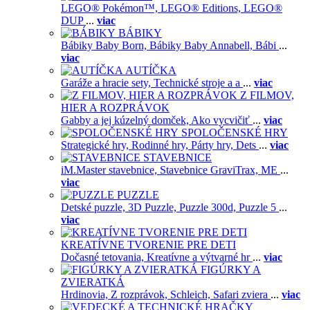
LEGO® Pokémon™,
LEGO® Editions,
LEGO®
DUP
...
viac
BÁBIKY
Bábiky Baby Born,
Bábiky Baby Annabell,
Bábi
...
viac
AUTÍČKA
Garáže a hracie sety,
Technické stroje a a
...
viac
Z FILMOV,
HIER A ROZPRÁVOK
Gabby a jej kúzelný domček,
Ako vycvičiť
...
viac
SPOLOČENSKÉ HRY
Strategické hry,
Rodinné hry,
Párty hry,
Dets
...
viac
STAVEBNICE
iM.Master stavebnice,
Stavebnice GraviTrax,
ME
...
viac
PUZZLE
Detské puzzle,
3D Puzzle,
Puzzle 300d,
Puzzle 5
...
viac
KREATÍVNE TVORENIE PRE DETI
Dočasné tetovania,
Kreatívne a výtvarné hr
...
viac
FIGÚRKY A
ZVIERATKÁ
Hrdinovia,
Z rozprávok,
Schleich,
Safari zviera
...
viac