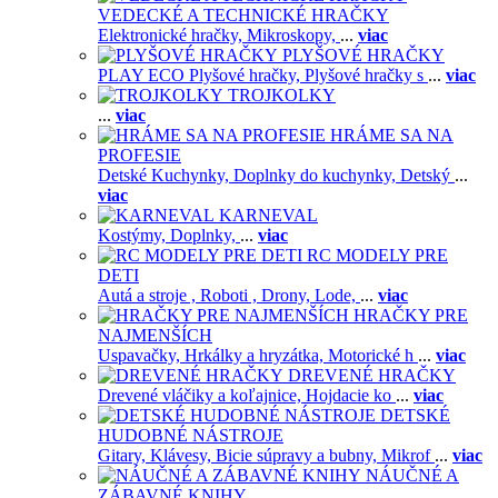
VEDECKÉ A TECHNICKÉ HRAČKY
Elektronické hračky,
Mikroskopy,
...
viac
PLYŠOVÉ HRAČKY
PLAY ECO Plyšové hračky,
Plyšové hračky s
...
viac
TROJKOLKY
...
viac
HRÁME SA NA
PROFESIE
Detské Kuchynky,
Doplnky do kuchynky,
Detský
...
viac
KARNEVAL
Kostýmy,
Doplnky,
...
viac
RC MODELY PRE
DETI
Autá a stroje ,
Roboti ,
Drony,
Lode,
...
viac
HRAČKY PRE
NAJMENŠÍCH
Uspavačky,
Hrkálky a hryzátka,
Motorické h
...
viac
DREVENÉ HRAČKY
Drevené vláčiky a koľajnice,
Hojdacie ko
...
viac
DETSKÉ
HUDOBNÉ NÁSTROJE
Gitary,
Klávesy,
Bicie súpravy a bubny,
Mikrof
...
viac
NÁUČNÉ A
ZÁBAVNÉ KNIHY