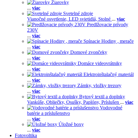
Žiarovky
...
viac
Svetelné zdroje
Vianočné osvetlenie,
LED svietidlá,
Stolné
...
viac
Predlžovacie prívody
230V
...
viac
Spínacie Hodiny , merače
...
viac
Domové zvončeky
...
viac
Domáce videovrátniky
...
viac
Elektroinštalačný materiál
...
viac
Zámky, vložky trezory
...
viac
Bytový textil a doplnky
Vankúše,
Obliečky,
Osušky,
Paplóny,
Príslušen
...
viac
Vodovodné
batérie a príslušenstvo
...
viac
Úložné boxy
...
viac
Fotovoltika