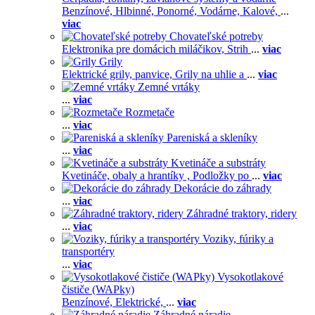
Benzínové,
Hlbinné,
Ponorné,
Vodárne,
Kalové,
...
viac
Chovateľské potreby
Elektronika pre domácich miláčikov,
Strih
...
viac
Grily
Elektrické grily, panvice,
Grily na uhlie a
...
viac
Zemné vrtáky
...
viac
Rozmetače
...
viac
Pareniská a skleníky
...
viac
Kvetináče a substráty
Kvetináče, obaly a hrantíky ,
Podložky po
...
viac
Dekorácie do záhrady
...
viac
Záhradné traktory, ridery
...
viac
Voziky, fúriky a
transportéry
...
viac
Vysokotlakové
čističe (WAPky)
Benzínové,
Elektrické,
...
viac
Záhradné náradie