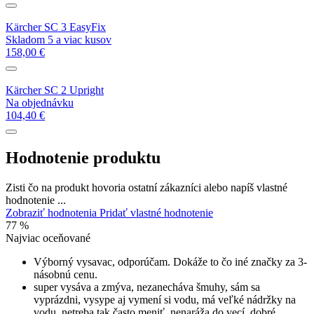
Kärcher SC 3 EasyFix
Skladom 5 a viac kusov
158,00 €
Kärcher SC 2 Upright
Na objednávku
104,40 €
Hodnotenie produktu
Zisti čo na produkt hovoria ostatní zákazníci alebo napíš vlastné
hodnotenie ...
Zobraziť hodnotenia
Pridať vlastné hodnotenie
77 %
Najviac oceňované
Výborný vysavac, odporúčam. Dokáže to čo iné značky za 3-
násobnú cenu.
super vysáva a zmýva, nezanecháva šmuhy, sám sa
vyprázdni, vysype aj vymení si vodu, má veľké nádržky na
vodu, netreba tak často meniť, nenaráža do vecí, dobré