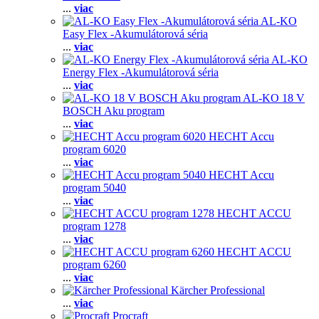
...
viac
AL-KO
Easy Flex -Akumulátorová séria
...
viac
AL-KO
Energy Flex -Akumulátorová séria
...
viac
AL-KO 18 V
BOSCH Aku program
...
viac
HECHT Accu
program 6020
...
viac
HECHT Accu
program 5040
...
viac
HECHT ACCU
program 1278
...
viac
HECHT ACCU
program 6260
...
viac
Kärcher Professional
...
viac
Procraft