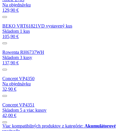
Na objednávku
129,90 €
BEKO VRT61821VD vystavený kus
Skladom 1 kus
105,90 €
Rowenta RH6737WH
Skladom 3 kusy
137,90 €
Concept VP4350
Na objednávku
32,90 €
Concept VP4351
Skladom 5 a viac kusov
42,00 €
Viac kompatibilných produktov z kategórie:
Akumulátorové