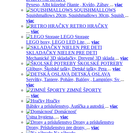
Pexeso,
Albi kúzelné čítanie ,
Kvído,
Zábav
...
viac
SQUISHMALLOWS
Squishmallows 20cm,
Squishmallows 30cm,
Squish
...
viac
RETRO HRAČKY
...
viac
LEGO Storage
LEGO boxy,
LEGO LED Lite,
...
viac
SKLADAČKY NIELEN PRE DETI
Mechanické 3D skladačky,
Drevené 3D sklada
...
viac
ŠKOLSKÉ POTREBY
Glóbusy,
Školské tašky,
Detské tašky,
Pera
...
viac
DETSKÁ OSLAVA
Servítky,
Taniere,
Poháre,
Balóny ,
Lampióny,
Sv
...
viac
ZIMNÉ ŠPORTY
...
viac
Hračky
Bábiky a príslušenstvo,
Autíčka a autodrá
...
viac
Domácnosť
Ústna hygiena,
...
viac
Drony a príslušenstvo
Drony,
Príslušenstvo pre drony,
...
viac
Na záhradu