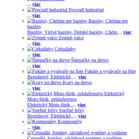
...
viac
Procraft Industrial
...
viac
Bazény, Chémia pre
bazény
Bazény,
Vírivé bazény,
Detské bazény,
Chém
...
viac
Zemné valce
...
viac
Cirkulárky
...
viac
Štiepačky na drevo
...
viac
Fukáre a vysávače na líste
Benzínové,
Elektrické,
...
viac
Kozy na drevo
...
viac
Elektrický
Moto-fúrik, príslušenstvo
Elektrický Moto-fúrik,
...
viac
Snežné frézy
Benzínové,
Elektrické,
...
viac
Kompostéry
...
viac
Čerpadlá, fontány, závlahové systémy a vodárne