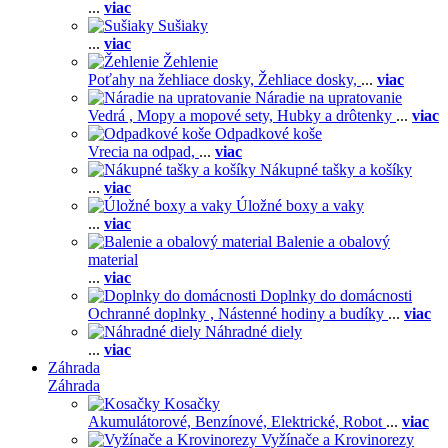
...
viac
Sušiaky
...
viac
Žehlenie
Poťahy na žehliace dosky,
Žehliace dosky,
...
viac
Náradie na upratovanie
Vedrá ,
Mopy a mopové sety,
Hubky a drôtenky
...
viac
Odpadkové koše
Vrecia na odpad,
...
viac
Nákupné tašky a košíky
...
viac
Úložné boxy a vaky
...
viac
Balenie a obalový
material
...
viac
Doplnky do domácnosti
Ochranné doplnky ,
Nástenné hodiny a budíky
...
viac
Náhradné diely
...
viac
Záhrada
Záhrada
Kosačky
Akumulátorové,
Benzínové,
Elektrické,
Robot
...
viac
Vyžínače a Krovinorezy