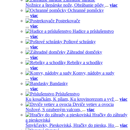
Nožnice a štepárske nože,
Obrábanie pôdy
...
viac
Ochranné pomôcky
...
viac
Postrekovače
...
viac
Hadice a príslušenstvo
...
viac
Poštové schránky
...
viac
Záhradné domčeky
...
viac
Rebríky a schodíky
...
viac
Konvy, nádoby a sudy
...
viac
Bandasky
...
viac
Príslušenstvo
Ku kosačkám,
K pílam,
Ku krovinorezom a vyž
...
viac
Drviče vetiev a ovocia
Nožové,
S ozubeným valcom,
...
viac
Hračky do záhrady
a pieskoviská
Šmykľavky,
Pieskoviská,
Hračky do piesku,
Ho
...
viac