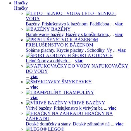
Hračky
Hračky
LETO - SLNKO -
VODA
Bazény,
Príslušenstvo k bazénom,
Paddleboa
...
viac
BAZÉNY
Nafukovacie bazény,
Bazény s konštrukciou,
...
viac
PRISLUŠENSTVO K BÁZENOM
Solárne plachty,
Krycie plachty ,
Schodíky,
Vy
...
viac
ŠPORT A ODDYCH
Letné športy a oddych ,
...
viac
NAFUKOVAČKY
DO VODY
...
viac
ŠMYKĽAVKY
...
viac
TRAMPOLÍNY
...
viac
VÍRIVÉ BAZÉNY
Vírivé bazény,
Príslušenstvo k vírivým ba
...
viac
HRAČKY NA
ZÁHRADU
Detské domčeky a stany,
Detský záhradný ná
...
viac
LEGO®