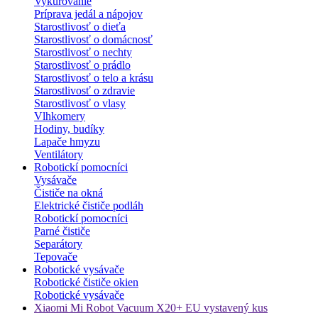
Vykurovanie
Príprava jedál a nápojov
Starostlivosť o dieťa
Starostlivosť o domácnosť
Starostlivosť o nechty
Starostlivosť o prádlo
Starostlivosť o telo a krásu
Starostlivosť o zdravie
Starostlivosť o vlasy
Vlhkomery
Hodiny, budíky
Lapače hmyzu
Ventilátory
Robotickí pomocníci
Vysávače
Čističe na okná
Elektrické čističe podláh
Robotickí pomocníci
Parné čističe
Separátory
Tepovače
Robotické vysávače
Robotické čističe okien
Robotické vysávače
Xiaomi Mi Robot Vacuum X20+ EU vystavený kus