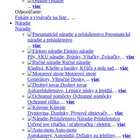
Ostatné
...
viac
Odporúčame:
Fukáre a vysávače na líste
, ...
Náradie
Náradie
Pneumatické
náradie a príslušenstvo
...
viac
Elektro náradie
Píly,
AKU náradie,
Brúsky,
Vŕtačky,
Zváračky
...
viac
Ručné náradie
Kladivá,
Kliešte a hasáky,
Kľúče a gola sad
...
viac
Motorové stroje
Generátory,
Vibračné Dosky,
...
viac
Drobný tovar
Autopríslušenstvo,
Lepiace pásky a lepidlá
...
viac
Ochranné pomôcky
Ochranné rúška,
...
viac
Kúrenie
Dymovina,
Doplnky,
Plynové ohrievače,
...
viac
Náradie-Príslušenstvo
Určené pre vŕtačku / uťahovačku / elektric
...
viac
Auto-moto
Autokamery,
Autorádiá,
Držiaky na telefóny,
...
viac