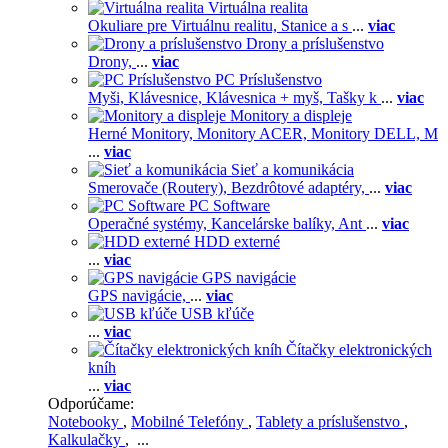
Virtuálna realita
Okuliare pre Virtuálnu realitu,
Stanice a s
...
viac
Drony a príslušenstvo
Drony,
...
viac
PC Príslušenstvo
Myši,
Klávesnice,
Klávesnica + myš,
Tašky k
...
viac
Monitory a displeje
Herné Monitory,
Monitory ACER,
Monitory DELL,
M
...
viac
Sieť a komunikácia
Smerovače (Routery),
Bezdrôtové adaptéry,
...
viac
PC Software
Operačné systémy,
Kancelárske balíky,
Ant
...
viac
HDD externé
...
viac
GPS navigácie
GPS navigácie,
...
viac
USB kľúče
...
viac
Čítačky elektronických
kníh
...
viac
Odporúčame:
Notebooky
,
Mobilné Telefóny
,
Tablety a príslušenstvo
,
Kalkulačky
, ...