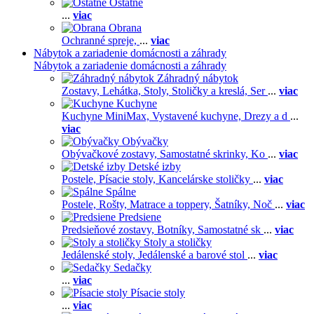
Ostatné
...
viac
Obrana
Ochranné spreje,
...
viac
Nábytok a zariadenie domácnosti a záhrady
Nábytok a zariadenie domácnosti a záhrady
Záhradný nábytok
Zostavy,
Lehátka,
Stoly,
Stoličky a kreslá,
Ser
...
viac
Kuchyne
Kuchyne MiniMax,
Vystavené kuchyne,
Drezy a d
...
viac
Obývačky
Obývačkové zostavy,
Samostatné skrinky,
Ko
...
viac
Detské izby
Postele,
Písacie stoly,
Kancelárske stoličky
...
viac
Spálne
Postele,
Rošty,
Matrace a toppery,
Šatníky,
Noč
...
viac
Predsiene
Predsieňové zostavy,
Botníky,
Samostatné sk
...
viac
Stoly a stoličky
Jedálenské stoly,
Jedálenské a barové stol
...
viac
Sedačky
...
viac
Písacie stoly
...
viac