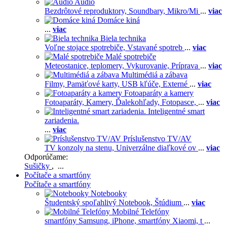
Audio
Bezdrôtové reproduktory,
Soundbary,
Mikro/Mi
...
viac
Domáce kiná
...
viac
Biela technika
Voľne stojace spotrebiče,
Vstavané spotreb
...
viac
Malé spotrebiče
Meteostanice, teplomery,
Vykurovanie,
Príprava
...
viac
Multimédiá a zábava
Filmy,
Pamäťové karty,
USB kľúče,
Externé
...
viac
Fotoaparáty a kamery
Fotoaparáty,
Kamery,
Ďalekohľady,
Fotopasce,
...
viac
Inteligentné smart
zariadenia.
...
viac
Príslušenstvo TV/AV
TV konzoly na stenu,
Univerzálne diaľkové ov
...
viac
Odporúčame:
Sušičky
, ...
Počítače a smartfóny
Počítače a smartfóny
Notebooky
Študentský spoľahlivý Notebook,
Štúdium
...
viac
Mobilné Telefóny
smartfóny Samsung,
iPhone,
smartfóny Xiaomi,
t
...