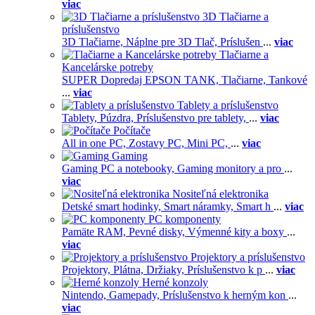
viac
3D Tlačiarne a
príslušenstvo
3D Tlačiarne,
Náplne pre 3D Tlač,
Príslušen
...
viac
Tlačiarne a
Kancelárske potreby
SUPER Dopredaj EPSON TANK,
Tlačiarne,
Tankové
...
viac
Tablety a príslušenstvo
Tablety,
Púzdra,
Príslušenstvo pre tablety,
...
viac
Počítače
All in one PC,
Zostavy PC,
Mini PC,
...
viac
Gaming
Gaming PC a notebooky,
Gaming monitory a pro
...
viac
Nositeľná elektronika
Detské smart hodinky,
Smart náramky,
Smart h
...
viac
PC komponenty
Pamäte RAM,
Pevné disky,
Výmenné kity a boxy
...
viac
Projektory a príslušenstvo
Projektory,
Plátna,
Držiaky,
Príslušenstvo k p
...
viac
Herné konzoly
Nintendo,
Gamepady,
Príslušenstvo k herným kon
...
viac