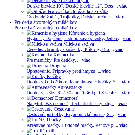
Detské bicykle
Detské bicykle 10",
Detské bicykle 12",
Dets
...
viac
Odrážadla a vozítka
Cykloodrážadlá ,
Trojkolky,
Detské korčule
...
viac
Pre deti a štvornohých miláčikov
Pre deti a štvornohých miláčikov
Kŕmenie a hygiena
Hygiena,
Dojčenie,
Jednorázové plienky,
Jeden
...
viac
Mlieko a výživa
Cereálie, chrumky a sušienky,
Príkrmy,
Bio
...
viac
Kozmetika
Pre mamičky,
Pre detičky,
...
viac
Drogéria
Upratovanie,
Prípravky proti hmyzu,
...
viac
Kočíky
Doplnky ku kočíkom,
Kombinované kočíky,
S
...
viac
Autosedačky
Doplnky,
i-Size 61-150 cm / 9-36 kg,
i-Size 40
...
viac
Domácnosť
Nábytok,
Bezpečnosť,
Textil do detskej izby,
...
viac
Cestovanie
Cestovné postieľky,
Ergonomické nosiče,
Ša
...
viac
Hračky
Kreatívne hračky,
Hudobné hračky,
Penové p
...
viac
Textil