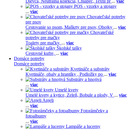
Dievča,
Neutrálna kolekcia,
Chlapec,
Textil pr
...
viac
POS - vzorky a stojany
...
viac
Chovateľské potreby
pre psov
Cestovanie so psom,
Maškrty pre psov,
Obojky
...
viac
Chovateľské
potreby pre mačky
Toalety pre mačky,
...
viac
Školské tašky
Cestovné kufre,
...
viac
Domáce potreby
Domáce potreby
Kvetináče a substráty
Kvetináče, obaly a hrantíky ,
Podložky po
...
viac
Substráty a hnojivá
...
viac
Umelé kvety
Umelé kvety a kytice,
Zeleň,
Bobule a plody,
V
...
viac
Anjeli
...
viac
Fotorámčeky a
fotoalbumy
...
viac
Lampáše a lucerny