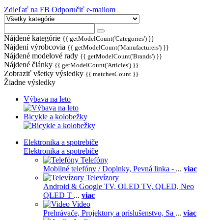
Zdieľať na FB
Odporučiť e-mailom
Nájdené kategórie
{{ getModelCount('Categories') }}
Nájdení výrobcovia
{{ getModelCount('Manufacturers') }}
Nájdené modelové rady
{{ getModelCount('Brands') }}
Nájdené články
{{ getModelCount('Articles') }}
Zobraziť všetky výsledky
{{ matchesCount }}
Žiadne výsledky
Výbava na leto
Bicykle a kolobežky
Elektronika a spotrebiče
Elektronika a spotrebiče
Telefóny
Mobilné telefóny / Doplnky,
Pevná linka -
...
viac
Televízory
Android & Google TV,
OLED TV,
QLED, Neo
QLED T
...
viac
Video
Prehrávače,
Projektory a príslušenstvo,
Sa
...
viac