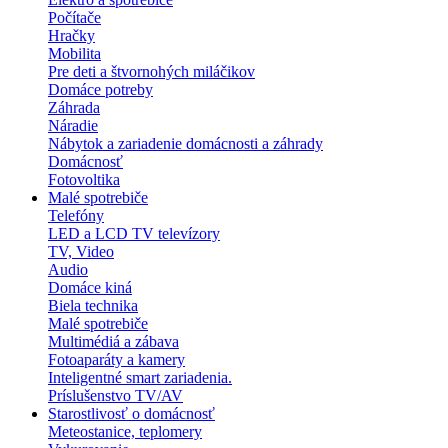
Počítače
Hračky
Mobilita
Pre deti a štvornohých miláčikov
Domáce potreby
Záhrada
Náradie
Nábytok a zariadenie domácnosti a záhrady
Domácnosť
Fotovoltika
Malé spotrebiče
Telefóny
LED a LCD TV televízory
TV, Video
Audio
Domáce kiná
Biela technika
Malé spotrebiče
Multimédiá a zábava
Fotoaparáty a kamery
Inteligentné smart zariadenia.
Príslušenstvo TV/AV
Starostlivosť o domácnosť
Meteostanice, teplomery