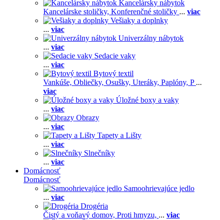
Kancelársky nábytok
Kancelárske stoličky,
Konferenčné stoličky
...
viac
Vešiaky a doplnky
...
viac
Univerzálny nábytok
...
viac
Sedacie vaky
...
viac
Bytový textil
Vankúše,
Obliečky,
Osušky,
Uteráky,
Paplóny,
P
...
viac
Úložné boxy a vaky
...
viac
Obrazy
...
viac
Tapety a Lišty
...
viac
Slnečníky
...
viac
Domácnosť
Domácnosť
Samoohrievajúce jedlo
...
viac
Drogéria
Čistý a voňavý domov,
Proti hmyzu,
...
viac