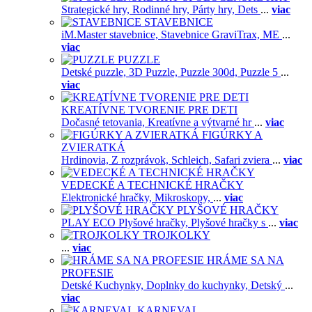
Strategické hry,
Rodinné hry,
Párty hry,
Dets
...
viac
STAVEBNICE
iM.Master stavebnice,
Stavebnice GraviTrax,
ME
...
viac
PUZZLE
Detské puzzle,
3D Puzzle,
Puzzle 300d,
Puzzle 5
...
viac
KREATÍVNE TVORENIE PRE DETI
Dočasné tetovania,
Kreatívne a výtvarné hr
...
viac
FIGÚRKY A
ZVIERATKÁ
Hrdinovia,
Z rozprávok,
Schleich,
Safari zviera
...
viac
VEDECKÉ A TECHNICKÉ HRAČKY
Elektronické hračky,
Mikroskopy,
...
viac
PLYŠOVÉ HRAČKY
PLAY ECO Plyšové hračky,
Plyšové hračky s
...
viac
TROJKOLKY
...
viac
HRÁME SA NA
PROFESIE
Detské Kuchynky,
Doplnky do kuchynky,
Detský
...
viac
KARNEVAL