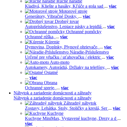
Ručné náradie
Kladivá,
Kliešte a hasáky,
Kľúče a gola sad
...
viac
Motorové stroje
Generátory,
Vibračné Dosky,
...
viac
Drobný tovar
Autopríslušenstvo,
Lepiace pásky a lepidlá
...
viac
Ochranné pomôcky
Ochranné rúška,
...
viac
Kúrenie
Dymovina,
Doplnky,
Plynové ohrievače,
...
viac
Náradie-Príslušenstvo
Určené pre vŕtačku / uťahovačku / elektric
...
viac
Auto-moto
Autokamery,
Autorádiá,
Držiaky na telefóny,
...
viac
Ostatné
...
viac
Obrana
Ochranné spreje,
...
viac
Nábytok a zariadenie domácnosti a záhrady
Nábytok a zariadenie domácnosti a záhrady
Záhradný nábytok
Zostavy,
Lehátka,
Stoly,
Stoličky a kreslá,
Ser
...
viac
Kuchyne
Kuchyne MiniMax,
Vystavené kuchyne,
Drezy a d
...
viac