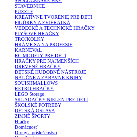
SPOLOČENSKÉ HRY
STAVEBNICE
PUZZLE
KREATÍVNE TVORENIE PRE DETI
FIGÚRKY A ZVIERATKÁ
VEDECKÉ A TECHNICKÉ HRAČKY
PLYŠOVÉ HRAČKY
TROJKOLKY
HRÁME SA NA PROFESIE
KARNEVAL
RC MODELY PRE DETI
HRAČKY PRE NAJMENŠÍCH
DREVENÉ HRAČKY
DETSKÉ HUDOBNÉ NÁSTROJE
NÁUČNÉ A ZÁBAVNÉ KNIHY
SQUISHMALLOWS
RETRO HRAČKY
LEGO Storage
SKLADAČKY NIELEN PRE DETI
ŠKOLSKÉ POTREBY
DETSKÁ OSLAVA
ZIMNÉ ŠPORTY
Hračky
Domácnosť
Drony a príslušenstvo