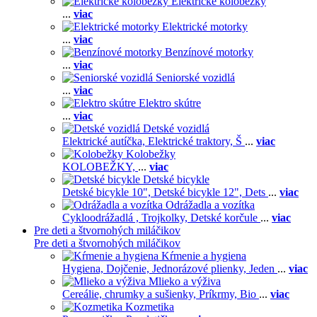
Elektrické kolobežky
...
viac
Elektrické motorky
...
viac
Benzínové motorky
...
viac
Seniorské vozidlá
...
viac
Elektro skútre
...
viac
Detské vozidlá
Elektrické autíčka,
Elektrické traktory,
Š
...
viac
Kolobežky
KOLOBEŽKY,
...
viac
Detské bicykle
Detské bicykle 10",
Detské bicykle 12",
Dets
...
viac
Odrážadla a vozítka
Cykloodrážadlá ,
Trojkolky,
Detské korčule
...
viac
Pre deti a štvornohých miláčikov
Pre deti a štvornohých miláčikov
Kŕmenie a hygiena
Hygiena,
Dojčenie,
Jednorázové plienky,
Jeden
...
viac
Mlieko a výživa
Cereálie, chrumky a sušienky,
Príkrmy,
Bio
...
viac
Kozmetika