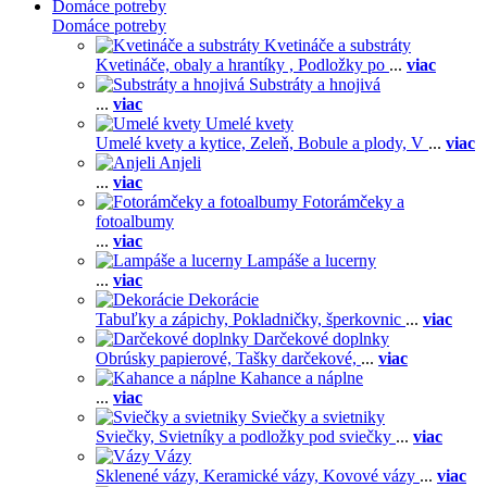
Domáce potreby
Domáce potreby
Kvetináče a substráty
Kvetináče, obaly a hrantíky ,
Podložky po
...
viac
Substráty a hnojivá
...
viac
Umelé kvety
Umelé kvety a kytice,
Zeleň,
Bobule a plody,
V
...
viac
Anjeli
...
viac
Fotorámčeky a
fotoalbumy
...
viac
Lampáše a lucerny
...
viac
Dekorácie
Tabuľky a zápichy,
Pokladničky, šperkovnic
...
viac
Darčekové doplnky
Obrúsky papierové,
Tašky darčekové,
...
viac
Kahance a náplne
...
viac
Sviečky a svietniky
Sviečky,
Svietníky a podložky pod sviečky
...
viac
Vázy
Sklenené vázy,
Keramické vázy,
Kovové vázy
...
viac