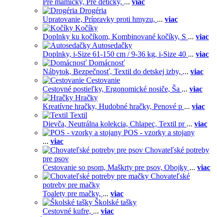
Pre mamičky,
Pre detičky,
...
viac
Drogéria
Upratovanie,
Prípravky proti hmyzu,
...
viac
Kočíky
Doplnky ku kočíkom,
Kombinované kočíky,
S
...
viac
Autosedačky
Doplnky,
i-Size 61-150 cm / 9-36 kg,
i-Size 40
...
viac
Domácnosť
Nábytok,
Bezpečnosť,
Textil do detskej izby,
...
viac
Cestovanie
Cestovné postieľky,
Ergonomické nosiče,
Ša
...
viac
Hračky
Kreatívne hračky,
Hudobné hračky,
Penové p
...
viac
Textil
Dievča,
Neutrálna kolekcia,
Chlapec,
Textil pr
...
viac
POS - vzorky a stojany
...
viac
Chovateľské potreby
pre psov
Cestovanie so psom,
Maškrty pre psov,
Obojky
...
viac
Chovateľské
potreby pre mačky
Toalety pre mačky,
...
viac
Školské tašky
Cestovné kufre,
...
viac