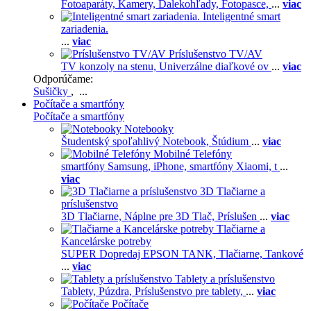
Fotoaparáty,
Kamery,
Ďalekohľady,
Fotopasce,
...
viac
Inteligentné smart
zariadenia.
...
viac
Príslušenstvo TV/AV
TV konzoly na stenu,
Univerzálne diaľkové ov
...
viac
Odporúčame:
Sušičky
, ...
Počítače a smartfóny
Počítače a smartfóny
Notebooky
Študentský spoľahlivý Notebook,
Štúdium
...
viac
Mobilné Telefóny
smartfóny Samsung,
iPhone,
smartfóny Xiaomi,
t
...
viac
3D Tlačiarne a
príslušenstvo
3D Tlačiarne,
Náplne pre 3D Tlač,
Príslušen
...
viac
Tlačiarne a
Kancelárske potreby
SUPER Dopredaj EPSON TANK,
Tlačiarne,
Tankové
...
viac
Tablety a príslušenstvo
Tablety,
Púzdra,
Príslušenstvo pre tablety,
...
viac
Počítače