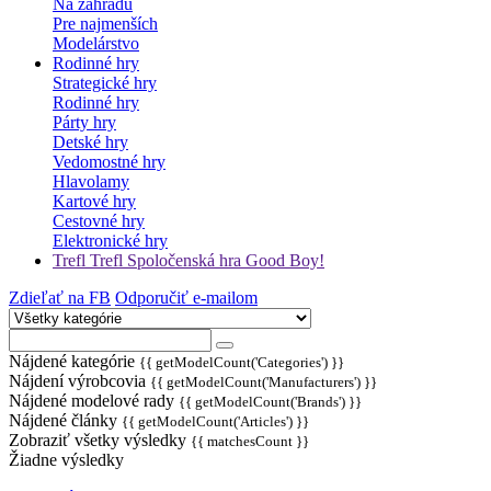
Na záhradu
Pre najmenších
Modelárstvo
Rodinné hry
Strategické hry
Rodinné hry
Párty hry
Detské hry
Vedomostné hry
Hlavolamy
Kartové hry
Cestovné hry
Elektronické hry
Trefl Trefl Spoločenská hra Good Boy!
Zdieľať na FB
Odporučiť e-mailom
Nájdené kategórie
{{ getModelCount('Categories') }}
Nájdení výrobcovia
{{ getModelCount('Manufacturers') }}
Nájdené modelové rady
{{ getModelCount('Brands') }}
Nájdené články
{{ getModelCount('Articles') }}
Zobraziť všetky výsledky
{{ matchesCount }}
Žiadne výsledky