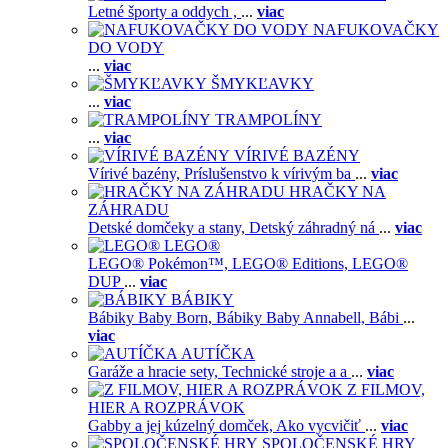
Letné športy a oddych ,
...
viac
NAFUKOVAČKY
DO VODY
...
viac
ŠMYKĽAVKY
...
viac
TRAMPOLÍNY
...
viac
VÍRIVÉ BAZÉNY
Vírivé bazény,
Príslušenstvo k vírivým ba
...
viac
HRAČKY NA
ZÁHRADU
Detské domčeky a stany,
Detský záhradný ná
...
viac
LEGO®
LEGO® Pokémon™,
LEGO® Editions,
LEGO®
DUP
...
viac
BÁBIKY
Bábiky Baby Born,
Bábiky Baby Annabell,
Bábi
...
viac
AUTÍČKA
Garáže a hracie sety,
Technické stroje a a
...
viac
Z FILMOV,
HIER A ROZPRÁVOK
Gabby a jej kúzelný domček,
Ako vycvičiť
...
viac
SPOLOČENSKÉ HRY