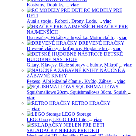
Kostýmy,
Doplnky,
...
viac
RC MODELY PRE
DETI
Autá a stroje ,
Roboti ,
Drony,
Lode,
...
viac
HRAČKY PRE
NAJMENŠÍCH
Uspavačky,
Hrkálky a hryzátka,
Motorické h
...
viac
DREVENÉ HRAČKY
Drevené vláčiky a koľajnice,
Hojdacie ko
...
viac
DETSKÉ
HUDOBNÉ NÁSTROJE
Gitary,
Klávesy,
Bicie súpravy a bubny,
Mikrof
...
viac
NÁUČNÉ A
ZÁBAVNÉ KNIHY
Pexeso,
Albi kúzelné čítanie ,
Kvído,
Zábav
...
viac
SQUISHMALLOWS
Squishmallows 20cm,
Squishmallows 30cm,
Squish
...
viac
RETRO HRAČKY
...
viac
LEGO Storage
LEGO boxy,
LEGO LED Lite,
...
viac
SKLADAČKY NIELEN PRE DETI
Mechanické 3D skladačky,
Drevené 3D sklada
...
viac