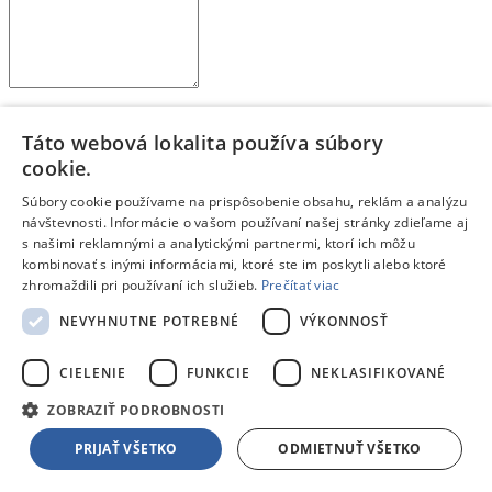
Kúpil by si si tento produkt znova? Alebo by si zvažoval iný?
Táto webová lokalita používa súbory
Prečo?
Aký je tvoj celkový pocit z používania produktu?
cookie.
Na čo je potrebné pri kúpe myslieť?
Pre akého zákazníka je tento produkt vhodný?
Súbory cookie používame na prispôsobenie obsahu, reklám a analýzu
návštevnosti. Informácie o vašom používaní našej stránky zdieľame aj
Odoslať hodnotenie
s našimi reklamnými a analytickými partnermi, ktorí ich môžu
Ďakujeme, tvoje hodnotenie bolo odoslané.
kombinovať s inými informáciami, ktoré ste im poskytli alebo ktoré
Blog
De’Longhi ECAM450.65.S Eletta Explore
zhromaždili pri používaní ich služieb.
Prečítať viac
Nový automatický kávovar Eletta Explore od spoločnosti
NEVYHNUTNE POTREBNÉ
VÝKONNOSŤ
De'Longhi ponúka viac ako 50 nápojov.
CIELENIE
FUNKCIE
NEKLASIFIKOVANÉ
Čítať článok
ZOBRAZIŤ PODROBNOSTI
Blog
Navigačné schopnosti robotických kosačiek Ecovacs
PRIJAŤ VŠETKO
ODMIETNUŤ VŠETKO
Inteligentné robotické kosačky Ecovacs sa navigujú a kosia bez
potreby inštalácie obvodových káblov. Zabudnite na zložitú,
finančne nákladnú a dlhotrvajúcu inštaláciu. Robotická kosačka je