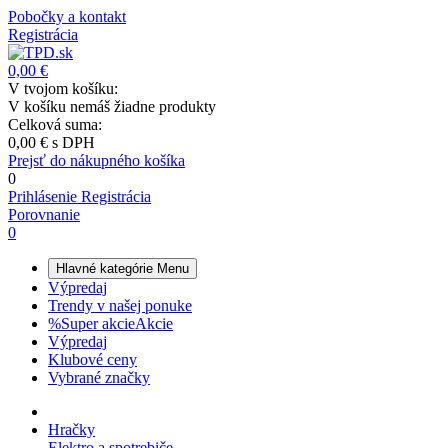
Pobočky a kontakt
Registrácia
0,00 €
V tvojom košíku:
V košíku nemáš žiadne produkty
Celková suma:
0,00 €
s DPH
Prejsť do nákupného košíka
0
Prihlásenie
Registrácia
Porovnanie
0
Hlavné kategórie
Menu
Výpredaj
Trendy v našej ponuke
%
Super akcie
Akcie
Výpredaj
Klubové ceny
Vybrané značky
Hračky
Elektro a spotrebiče