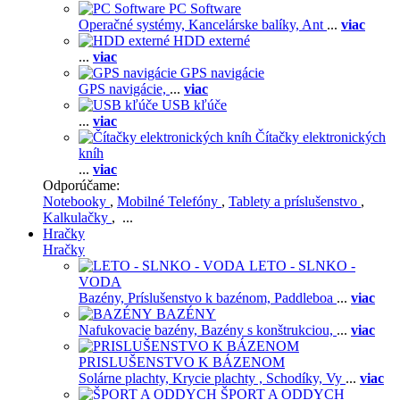
PC Software
Operačné systémy,
Kancelárske balíky,
Ant
...
viac
HDD externé
...
viac
GPS navigácie
GPS navigácie,
...
viac
USB kľúče
...
viac
Čítačky elektronických
kníh
...
viac
Odporúčame:
Notebooky
,
Mobilné Telefóny
,
Tablety a príslušenstvo
,
Kalkulačky
, ...
Hračky
Hračky
LETO - SLNKO -
VODA
Bazény,
Príslušenstvo k bazénom,
Paddleboa
...
viac
BAZÉNY
Nafukovacie bazény,
Bazény s konštrukciou,
...
viac
PRISLUŠENSTVO K BÁZENOM
Solárne plachty,
Krycie plachty ,
Schodíky,
Vy
...
viac
ŠPORT A ODDYCH