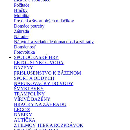
Počítače
Hračky
Mobilita
Pre deti a štvornohých miláčikov
Domáce potreby
Záhrada
Náradie
Nábytok a zariadenie domácnosti a záhrady
Domácnosť
Fotovoltika
SPOLOČENSKÉ HRY
LETO - SLNKO - VODA
BAZÉNY
PRISLUŠENSTVO K BÁZENOM
ŠPORT A ODDYCH
NAFUKOVAČKY DO VODY
ŠMYKĽAVKY
TRAMPOLÍNY
VÍRIVÉ BAZÉNY
HRAČKY NA ZÁHRADU
LEGO®
BÁBIKY
AUTÍČKA
Z FILMOV, HIER A ROZPRÁVOK