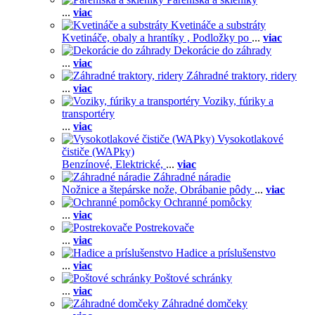
...
viac
Kvetináče a substráty
Kvetináče, obaly a hrantíky ,
Podložky po
...
viac
Dekorácie do záhrady
...
viac
Záhradné traktory, ridery
...
viac
Voziky, fúriky a
transportéry
...
viac
Vysokotlakové
čističe (WAPky)
Benzínové,
Elektrické,
...
viac
Záhradné náradie
Nožnice a štepárske nože,
Obrábanie pôdy
...
viac
Ochranné pomôcky
...
viac
Postrekovače
...
viac
Hadice a príslušenstvo
...
viac
Poštové schránky
...
viac
Záhradné domčeky