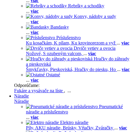
...
viac
Rebríky a schodíky
...
viac
Konvy, nádoby a sudy
...
viac
Bandasky
...
viac
Príslušenstvo
Ku kosačkám,
K pílam,
Ku krovinorezom a vyž
...
viac
Drviče vetiev a ovocia
Nožové,
S ozubeným valcom,
...
viac
Hračky do záhrady
a pieskoviská
Šmykľavky,
Pieskoviská,
Hračky do piesku,
Ho
...
viac
Ostatné
...
viac
Odporúčame:
Fukáre a vysávače na líste
, ...
Náradie
Náradie
Pneumatické
náradie a príslušenstvo
...
viac
Elektro náradie
Píly,
AKU náradie,
Brúsky,
Vŕtačky,
Zváračky
...
viac