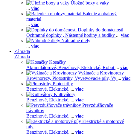
Úložné boxy a vaky
...
viac
Balenie a obalový
material
...
viac
Doplnky do domácnosti
Ochranné doplnky ,
Nástenné hodiny a budíky
...
viac
Náhradné diely
...
viac
Záhrada
Záhrada
Kosačky
Akumulátorové,
Benzínové,
Elektrické,
Robot
...
viac
Vyžínače a Krovinorezy
Krovinorezy,
Plotostrihy,
Vyvetvovacie píly,
Vy
...
viac
Plotostrihy
Benzínové,
Elektrické,
...
viac
Kultivátory
Benzínové,
Elektrické,
...
viac
Prevzdušňovače
trávnikov
Benzínové,
Elektrické,
...
viac
Elektrické a motorové
píly
Benzínové,
Elektrické,
...
viac