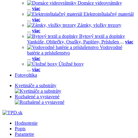
Domáce videovrátniky
...
viac
Elektroinštalačný materiál
...
viac
Zámky, vložky trezory
...
viac
Bytový textil a doplnky
Vankúše,
Obliečky,
Osušky,
Paplóny,
Príslušen
...
viac
Vodovodné
batérie a príslušenstvo
...
viac
Úložné boxy
...
viac
Fotovoltika
Kvetináče a substráty
Rozbalené a vystavené
Hodnotenie
Popis
Parametre