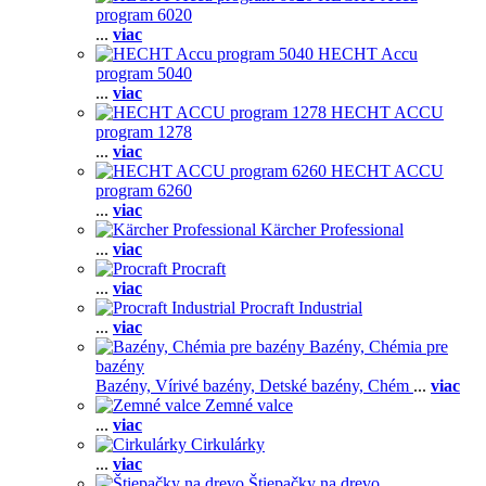
program 6020
...
viac
HECHT Accu
program 5040
...
viac
HECHT ACCU
program 1278
...
viac
HECHT ACCU
program 6260
...
viac
Kärcher Professional
...
viac
Procraft
...
viac
Procraft Industrial
...
viac
Bazény, Chémia pre
bazény
Bazény,
Vírivé bazény,
Detské bazény,
Chém
...
viac
Zemné valce
...
viac
Cirkulárky
...
viac
Štiepačky na drevo