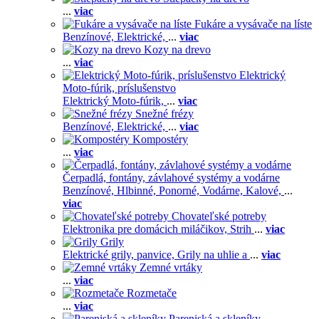
...
viac
Fukáre a vysávače na líste
Benzínové,
Elektrické,
...
viac
Kozy na drevo
...
viac
Elektrický
Moto-fúrik, príslušenstvo
Elektrický Moto-fúrik,
...
viac
Snežné frézy
Benzínové,
Elektrické,
...
viac
Kompostéry
...
viac
Čerpadlá, fontány, závlahové systémy a vodárne
Benzínové,
Hlbinné,
Ponorné,
Vodárne,
Kalové,
...
viac
Chovateľské potreby
Elektronika pre domácich miláčikov,
Strih
...
viac
Grily
Elektrické grily, panvice,
Grily na uhlie a
...
viac
Zemné vrtáky
...
viac
Rozmetače
...
viac
Pareniská a skleníky