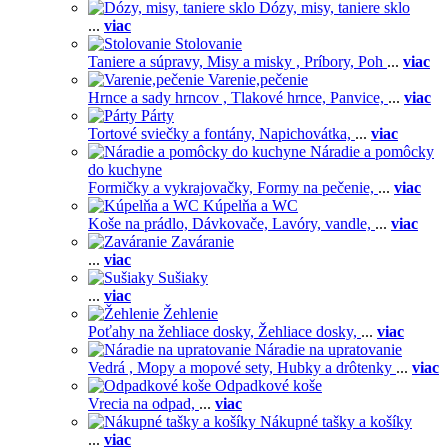
Dózy, misy, taniere sklo
...
viac
Stolovanie
Taniere a súpravy,
Misy a misky ,
Príbory,
Poh
...
viac
Varenie,pečenie
Hrnce a sady hrncov ,
Tlakové hrnce,
Panvice,
...
viac
Párty
Tortové sviečky a fontány,
Napichovátka,
...
viac
Náradie a pomôcky
do kuchyne
Formičky a vykrajovačky,
Formy na pečenie,
...
viac
Kúpelňa a WC
Koše na prádlo,
Dávkovače,
Lavóry, vandle,
...
viac
Zaváranie
...
viac
Sušiaky
...
viac
Žehlenie
Poťahy na žehliace dosky,
Žehliace dosky,
...
viac
Náradie na upratovanie
Vedrá ,
Mopy a mopové sety,
Hubky a drôtenky
...
viac
Odpadkové koše
Vrecia na odpad,
...
viac
Nákupné tašky a košíky
...
viac