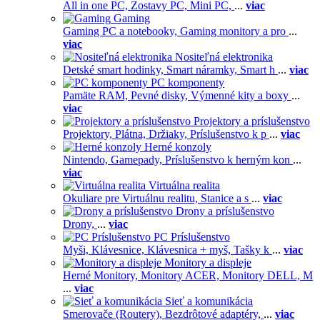
All in one PC,
Zostavy PC,
Mini PC,
...
viac
Gaming
Gaming PC a notebooky,
Gaming monitory a pro
...
viac
Nositeľná elektronika
Detské smart hodinky,
Smart náramky,
Smart h
...
viac
PC komponenty
Pamäte RAM,
Pevné disky,
Výmenné kity a boxy
...
viac
Projektory a príslušenstvo
Projektory,
Plátna,
Držiaky,
Príslušenstvo k p
...
viac
Herné konzoly
Nintendo,
Gamepady,
Príslušenstvo k herným kon
...
viac
Virtuálna realita
Okuliare pre Virtuálnu realitu,
Stanice a s
...
viac
Drony a príslušenstvo
Drony,
...
viac
PC Príslušenstvo
Myši,
Klávesnice,
Klávesnica + myš,
Tašky k
...
viac
Monitory a displeje
Herné Monitory,
Monitory ACER,
Monitory DELL,
M
...
viac
Sieť a komunikácia
Smerovače (Routery),
Bezdrôtové adaptéry,
...
viac