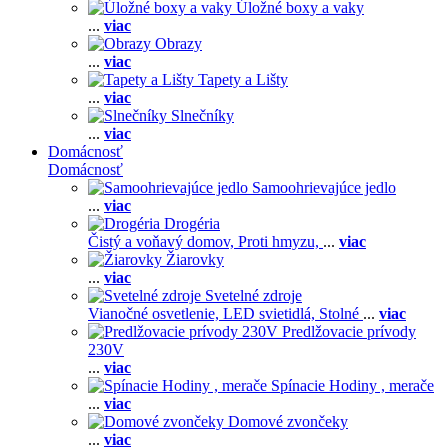
Úložné boxy a vaky
...
viac
Obrazy
...
viac
Tapety a Lišty
...
viac
Slnečníky
...
viac
Domácnosť
Domácnosť
Samoohrievajúce jedlo
...
viac
Drogéria
Čistý a voňavý domov,
Proti hmyzu,
...
viac
Žiarovky
...
viac
Svetelné zdroje
Vianočné osvetlenie,
LED svietidlá,
Stolné
...
viac
Predlžovacie prívody
230V
...
viac
Spínacie Hodiny , merače
...
viac
Domové zvončeky
...
viac