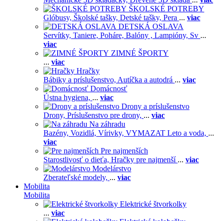
ŠKOLSKÉ POTREBY
Glóbusy,
Školské tašky,
Detské tašky,
Pera
...
viac
DETSKÁ OSLAVA
Servítky,
Taniere,
Poháre,
Balóny ,
Lampióny,
Sv
...
viac
ZIMNÉ ŠPORTY
...
viac
Hračky
Bábiky a príslušenstvo,
Autíčka a autodrá
...
viac
Domácnosť
Ústna hygiena,
...
viac
Drony a príslušenstvo
Drony,
Príslušenstvo pre drony,
...
viac
Na záhradu
Bazény,
Vozidlá,
Vírivky,
VYMAZAT Leto a voda,
...
viac
Pre najmenších
Starostlivosť o dieťa,
Hračky pre najmenší
...
viac
Modelárstvo
Zberateľské modely,
...
viac
Mobilita
Mobilita
Elektrické štvorkolky
...
viac