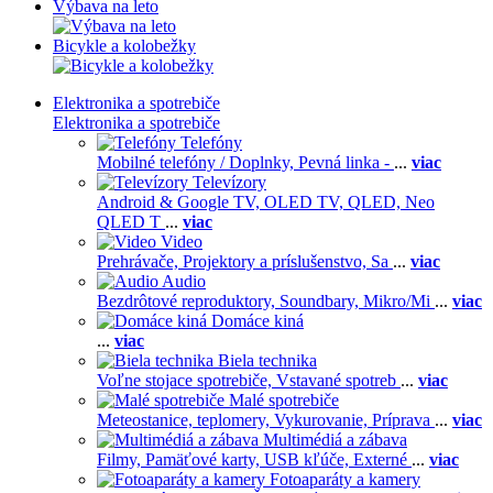
Výbava na leto
Bicykle a kolobežky
Elektronika a spotrebiče
Elektronika a spotrebiče
Telefóny
Mobilné telefóny / Doplnky,
Pevná linka -
...
viac
Televízory
Android & Google TV,
OLED TV,
QLED, Neo
QLED T
...
viac
Video
Prehrávače,
Projektory a príslušenstvo,
Sa
...
viac
Audio
Bezdrôtové reproduktory,
Soundbary,
Mikro/Mi
...
viac
Domáce kiná
...
viac
Biela technika
Voľne stojace spotrebiče,
Vstavané spotreb
...
viac
Malé spotrebiče
Meteostanice, teplomery,
Vykurovanie,
Príprava
...
viac
Multimédiá a zábava
Filmy,
Pamäťové karty,
USB kľúče,
Externé
...
viac
Fotoaparáty a kamery