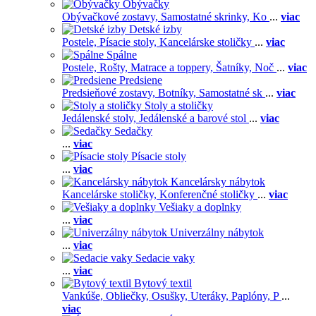
Obývačky
Obývačkové zostavy,
Samostatné skrinky,
Ko
...
viac
Detské izby
Postele,
Písacie stoly,
Kancelárske stoličky
...
viac
Spálne
Postele,
Rošty,
Matrace a toppery,
Šatníky,
Noč
...
viac
Predsiene
Predsieňové zostavy,
Botníky,
Samostatné sk
...
viac
Stoly a stoličky
Jedálenské stoly,
Jedálenské a barové stol
...
viac
Sedačky
...
viac
Písacie stoly
...
viac
Kancelársky nábytok
Kancelárske stoličky,
Konferenčné stoličky
...
viac
Vešiaky a doplnky
...
viac
Univerzálny nábytok
...
viac
Sedacie vaky
...
viac
Bytový textil
Vankúše,
Obliečky,
Osušky,
Uteráky,
Paplóny,
P
...
viac