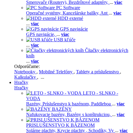
Smerovače (Routery),
Bezdrôtové adaptéry,
...
viac
PC Software
Operačné systémy,
Kancelárske balíky,
Ant
...
viac
HDD externé
...
viac
GPS navigácie
GPS navigácie,
...
viac
USB kľúče
...
viac
Čítačky elektronických
kníh
...
viac
Odporúčame:
Notebooky
,
Mobilné Telefóny
,
Tablety a príslušenstvo
,
Kalkulačky
, ...
Hračky
Hračky
LETO - SLNKO -
VODA
Bazény,
Príslušenstvo k bazénom,
Paddleboa
...
viac
BAZÉNY
Nafukovacie bazény,
Bazény s konštrukciou,
...
viac
PRISLUŠENSTVO K BÁZENOM
Solárne plachty,
Krycie plachty ,
Schodíky,
Vy
...
viac