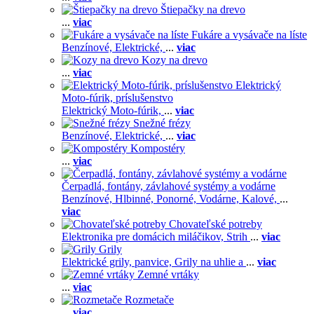
Štiepačky na drevo
...
viac
Fukáre a vysávače na líste
Benzínové,
Elektrické,
...
viac
Kozy na drevo
...
viac
Elektrický
Moto-fúrik, príslušenstvo
Elektrický Moto-fúrik,
...
viac
Snežné frézy
Benzínové,
Elektrické,
...
viac
Kompostéry
...
viac
Čerpadlá, fontány, závlahové systémy a vodárne
Benzínové,
Hlbinné,
Ponorné,
Vodárne,
Kalové,
...
viac
Chovateľské potreby
Elektronika pre domácich miláčikov,
Strih
...
viac
Grily
Elektrické grily, panvice,
Grily na uhlie a
...
viac
Zemné vrtáky
...
viac
Rozmetače
...
viac