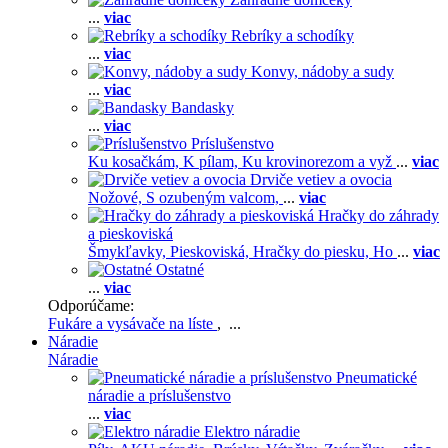
...
viac
Rebríky a schodíky
...
viac
Konvy, nádoby a sudy
...
viac
Bandasky
...
viac
Príslušenstvo
Ku kosačkám,
K pílam,
Ku krovinorezom a vyž
...
viac
Drviče vetiev a ovocia
Nožové,
S ozubeným valcom,
...
viac
Hračky do záhrady
a pieskoviská
Šmykľavky,
Pieskoviská,
Hračky do piesku,
Ho
...
viac
Ostatné
...
viac
Odporúčame:
Fukáre a vysávače na líste
, ...
Náradie
Náradie
Pneumatické
náradie a príslušenstvo
...
viac
Elektro náradie