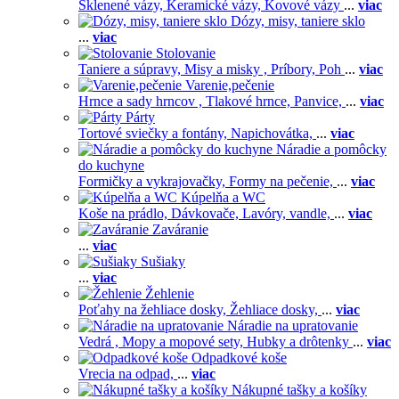
Sklenené vázy,
Keramické vázy,
Kovové vázy
...
viac
Dózy, misy, taniere sklo
...
viac
Stolovanie
Taniere a súpravy,
Misy a misky ,
Príbory,
Poh
...
viac
Varenie,pečenie
Hrnce a sady hrncov ,
Tlakové hrnce,
Panvice,
...
viac
Párty
Tortové sviečky a fontány,
Napichovátka,
...
viac
Náradie a pomôcky
do kuchyne
Formičky a vykrajovačky,
Formy na pečenie,
...
viac
Kúpelňa a WC
Koše na prádlo,
Dávkovače,
Lavóry, vandle,
...
viac
Zaváranie
...
viac
Sušiaky
...
viac
Žehlenie
Poťahy na žehliace dosky,
Žehliace dosky,
...
viac
Náradie na upratovanie
Vedrá ,
Mopy a mopové sety,
Hubky a drôtenky
...
viac
Odpadkové koše
Vrecia na odpad,
...
viac
Nákupné tašky a košíky