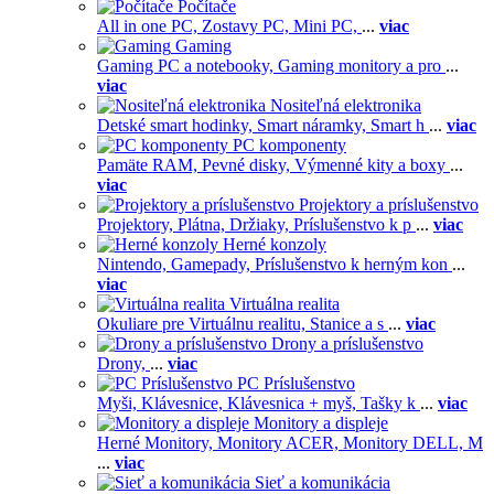
Počítače
All in one PC,
Zostavy PC,
Mini PC,
...
viac
Gaming
Gaming PC a notebooky,
Gaming monitory a pro
...
viac
Nositeľná elektronika
Detské smart hodinky,
Smart náramky,
Smart h
...
viac
PC komponenty
Pamäte RAM,
Pevné disky,
Výmenné kity a boxy
...
viac
Projektory a príslušenstvo
Projektory,
Plátna,
Držiaky,
Príslušenstvo k p
...
viac
Herné konzoly
Nintendo,
Gamepady,
Príslušenstvo k herným kon
...
viac
Virtuálna realita
Okuliare pre Virtuálnu realitu,
Stanice a s
...
viac
Drony a príslušenstvo
Drony,
...
viac
PC Príslušenstvo
Myši,
Klávesnice,
Klávesnica + myš,
Tašky k
...
viac
Monitory a displeje
Herné Monitory,
Monitory ACER,
Monitory DELL,
M
...
viac
Sieť a komunikácia