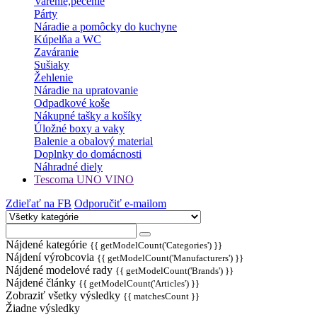
Varenie,pečenie
Párty
Náradie a pomôcky do kuchyne
Kúpelňa a WC
Zaváranie
Sušiaky
Žehlenie
Náradie na upratovanie
Odpadkové koše
Nákupné tašky a košíky
Úložné boxy a vaky
Balenie a obalový material
Doplnky do domácnosti
Náhradné diely
Tescoma UNO VINO
Zdieľať na FB
Odporučiť e-mailom
Nájdené kategórie
{{ getModelCount('Categories') }}
Nájdení výrobcovia
{{ getModelCount('Manufacturers') }}
Nájdené modelové rady
{{ getModelCount('Brands') }}
Nájdené články
{{ getModelCount('Articles') }}
Zobraziť všetky výsledky
{{ matchesCount }}
Žiadne výsledky