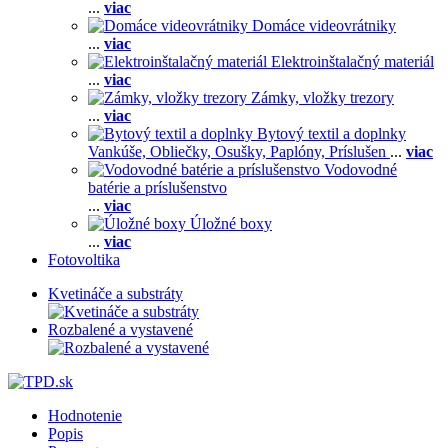
...
viac
Domáce videovrátniky
...
viac
Elektroinštalačný materiál
...
viac
Zámky, vložky trezory
...
viac
Bytový textil a doplnky
Vankúše,
Obliečky,
Osušky,
Paplóny,
Príslušen
...
viac
Vodovodné
batérie a príslušenstvo
...
viac
Úložné boxy
...
viac
Fotovoltika
Kvetináče a substráty
Rozbalené a vystavené
Hodnotenie
Popis