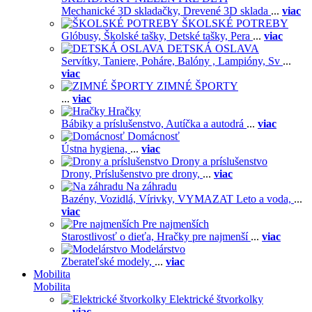
Mechanické 3D skladačky,
Drevené 3D sklada
...
viac
ŠKOLSKÉ POTREBY
Glóbusy,
Školské tašky,
Detské tašky,
Pera
...
viac
DETSKÁ OSLAVA
Servítky,
Taniere,
Poháre,
Balóny ,
Lampióny,
Sv
...
viac
ZIMNÉ ŠPORTY
...
viac
Hračky
Bábiky a príslušenstvo,
Autíčka a autodrá
...
viac
Domácnosť
Ústna hygiena,
...
viac
Drony a príslušenstvo
Drony,
Príslušenstvo pre drony,
...
viac
Na záhradu
Bazény,
Vozidlá,
Vírivky,
VYMAZAT Leto a voda,
...
viac
Pre najmenších
Starostlivosť o dieťa,
Hračky pre najmenší
...
viac
Modelárstvo
Zberateľské modely,
...
viac
Mobilita
Mobilita
Elektrické štvorkolky
...
viac