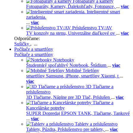
Fotoaparáty a kamery
Fotoaparáty,
Kamery,
Ďalekohľady,
Fotopasce,
...
viac
Inteligentné smart
zariadenia.
...
viac
Príslušenstvo TV/AV
TV konzoly na stenu,
Univerzálne diaľkové ov
...
viac
Odporúčame:
Sušičky
, ...
Počítače a smartfóny
Počítače a smartfóny
Notebooky
Študentský spoľahlivý Notebook,
Štúdium
...
viac
Mobilné Telefóny
smartfóny Samsung,
iPhone,
smartfóny Xiaomi,
t
...
viac
3D Tlačiarne a
príslušenstvo
3D Tlačiarne,
Náplne pre 3D Tlač,
Príslušen
...
viac
Tlačiarne a
Kancelárske potreby
SUPER Dopredaj EPSON TANK,
Tlačiarne,
Tankové
...
viac
Tablety a príslušenstvo
Tablety,
Púzdra,
Príslušenstvo pre tablety,
...
viac