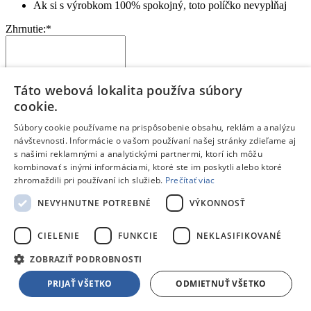
Ak si s výrobkom 100% spokojný, toto políčko nevypĺňaj
Zhrnutie:
*
Táto webová lokalita používa súbory
cookie.
Kúpil by si si tento produkt znova? Alebo by si zvažoval iný?
Prečo?
Súbory cookie používame na prispôsobenie obsahu, reklám a analýzu
Aký je tvoj celkový pocit z používania produktu?
návštevnosti. Informácie o vašom používaní našej stránky zdieľame aj
Na čo je potrebné pri kúpe myslieť?
s našimi reklamnými a analytickými partnermi, ktorí ich môžu
Pre akého zákazníka je tento produkt vhodný?
kombinovať s inými informáciami, ktoré ste im poskytli alebo ktoré
zhromaždili pri používaní ich služieb.
Prečítať viac
Odoslať hodnotenie
Ďakujeme, tvoje hodnotenie bolo odoslané.
NEVYHNUTNE POTREBNÉ
VÝKONNOSŤ
Zvážte aj iné možnosti
CIELENIE
FUNKCIE
NEKLASIFIKOVANÉ
Produkty z tejto série
ZOBRAZIŤ PODROBNOSTI
Tescoma UNO VINO
PRIJAŤ VŠETKO
ODMIETNUŤ VŠETKO
Skladom 3 kusy
4,50 €