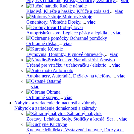
Píly,
AKU náradie,
Brúsky,
Vŕtačky,
Zváračky
...
viac
Ručné náradie
Kladivá,
Kliešte a hasáky,
Kľúče a gola sad
...
viac
Motorové stroje
Generátory,
Vibračné Dosky,
...
viac
Drobný tovar
Autopríslušenstvo,
Lepiace pásky a lepidlá
...
viac
Ochranné pomôcky
Ochranné rúška,
...
viac
Kúrenie
Dymovina,
Doplnky,
Plynové ohrievače,
...
viac
Náradie-Príslušenstvo
Určené pre vŕtačku / uťahovačku / elektric
...
viac
Auto-moto
Autokamery,
Autorádiá,
Držiaky na telefóny,
...
viac
Ostatné
...
viac
Obrana
Ochranné spreje,
...
viac
Nábytok a zariadenie domácnosti a záhrady
Nábytok a zariadenie domácnosti a záhrady
Záhradný nábytok
Zostavy,
Lehátka,
Stoly,
Stoličky a kreslá,
Ser
...
viac
Kuchyne
Kuchyne MiniMax,
Vystavené kuchyne,
Drezy a d
...