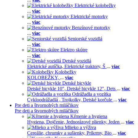
Elektrické kolobežky
...
viac
Elektrické motorky
...
viac
Benzínové motorky
...
viac
Seniorské vozidlá
...
viac
Elektro skútre
...
viac
Detské vozidlá
Elektrické autíčka,
Elektrické traktory,
Š
...
viac
Kolobežky
KOLOBEŽKY,
...
viac
Detské bicykle
Detské bicykle 10",
Detské bicykle 12",
Dets
...
viac
Odrážadla a vozítka
Cykloodrážadlá ,
Trojkolky,
Detské korčule
...
viac
Pre deti a štvornohých miláčikov
Pre deti a štvornohých miláčikov
Kŕmenie a hygiena
Hygiena,
Dojčenie,
Jednorázové plienky,
Jeden
...
viac
Mlieko a výživa
Cereálie, chrumky a sušienky,
Príkrmy,
Bio
...
viac