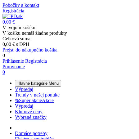
Pobočky a kontakt
Registrácia
0,00 €
V tvojom košíku:
V košíku nemáš žiadne produkty
Celková suma:
0,00 €
s DPH
Prejsť do nákupného košíka
0
Prihlásenie
Registrácia
Porovnanie
0
Hlavné kategórie
Menu
Výpredaj
Trendy v našej ponuke
%
Super akcie
Akcie
Výpredaj
Klubové ceny
Vybrané značky
Domáce potreby
Elektro a spotrebiče