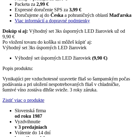
Packeta za
2,99 €
Expresné doručenie SPS za
3,99 €
Doručujeme aj do
Česka
a pohraničných oblastí
Maďarska
Viac informácií a dopravné podmienky
Dokúp si aj:
Výhodný set 3ks úsporných LED žiaroviek už od
9,90 €
Po vložení tovaru do košíka si môžeš kúpiť aj:
Výhodný set 3ks úsporných LED žiaroviek
Výhodný set úsporných LED žiaroviek
(9,90 €)
Popis produktu:
Vynikajúci pre vzduchotesné uzavretie fliaš so šampanským počas
podávania a pri uložení nespotrebovaných fliaš v chladničke,
šumivé víno zostáva dlhšie svieže. 3 roky záruka.
Zistiť viac o produkte
Slovenská firma
od roku 1987
Vyzdvihnutie
v 3 predajniach
Vrátenie do 14 dní