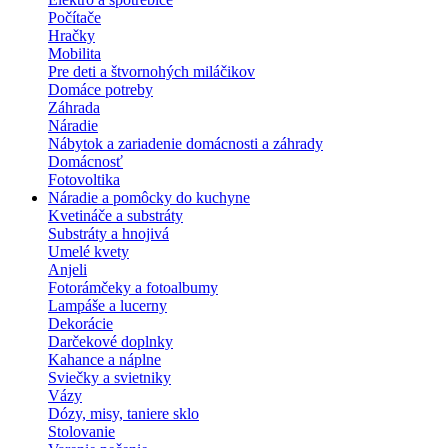
Počítače
Hračky
Mobilita
Pre deti a štvornohých miláčikov
Domáce potreby
Záhrada
Náradie
Nábytok a zariadenie domácnosti a záhrady
Domácnosť
Fotovoltika
Náradie a pomôcky do kuchyne
Kvetináče a substráty
Substráty a hnojivá
Umelé kvety
Anjeli
Fotorámčeky a fotoalbumy
Lampáše a lucerny
Dekorácie
Darčekové doplnky
Kahance a náplne
Sviečky a svietniky
Vázy
Dózy, misy, taniere sklo
Stolovanie