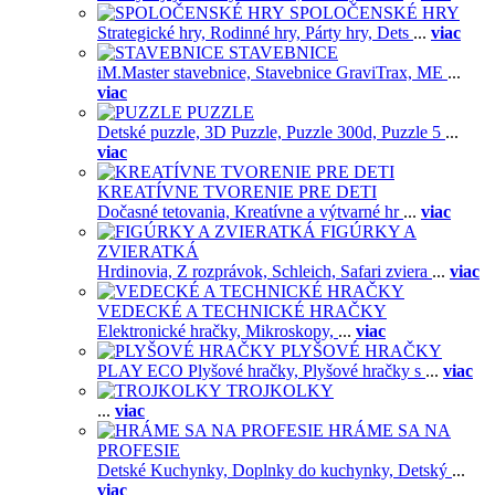
SPOLOČENSKÉ HRY
Strategické hry,
Rodinné hry,
Párty hry,
Dets
...
viac
STAVEBNICE
iM.Master stavebnice,
Stavebnice GraviTrax,
ME
...
viac
PUZZLE
Detské puzzle,
3D Puzzle,
Puzzle 300d,
Puzzle 5
...
viac
KREATÍVNE TVORENIE PRE DETI
Dočasné tetovania,
Kreatívne a výtvarné hr
...
viac
FIGÚRKY A
ZVIERATKÁ
Hrdinovia,
Z rozprávok,
Schleich,
Safari zviera
...
viac
VEDECKÉ A TECHNICKÉ HRAČKY
Elektronické hračky,
Mikroskopy,
...
viac
PLYŠOVÉ HRAČKY
PLAY ECO Plyšové hračky,
Plyšové hračky s
...
viac
TROJKOLKY
...
viac
HRÁME SA NA
PROFESIE
Detské Kuchynky,
Doplnky do kuchynky,
Detský
...
viac