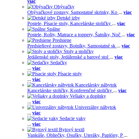
viac
Obývačky
Obývačkové zostavy,
Samostatné skrinky,
Ko
...
viac
Detské izby
Postele,
Písacie stoly,
Kancelárske stoličky
...
viac
Spálne
Postele,
Rošty,
Matrace a toppery,
Šatníky,
Noč
...
viac
Predsiene
Predsieňové zostavy,
Botníky,
Samostatné sk
...
viac
Stoly a stoličky
Jedálenské stoly,
Jedálenské a barové stol
...
viac
Sedačky
...
viac
Písacie stoly
...
viac
Kancelársky nábytok
Kancelárske stoličky,
Konferenčné stoličky
...
viac
Vešiaky a doplnky
...
viac
Univerzálny nábytok
...
viac
Sedacie vaky
...
viac
Bytový textil
Vankúše,
Obliečky,
Osušky,
Uteráky,
Paplóny,
P
...