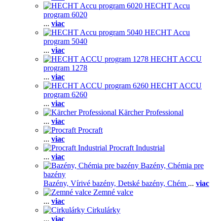
HECHT Accu
program 6020
...
viac
HECHT Accu
program 5040
...
viac
HECHT ACCU
program 1278
...
viac
HECHT ACCU
program 6260
...
viac
Kärcher Professional
...
viac
Procraft
...
viac
Procraft Industrial
...
viac
Bazény, Chémia pre
bazény
Bazény,
Vírivé bazény,
Detské bazény,
Chém
...
viac
Zemné valce
...
viac
Cirkulárky
...
viac