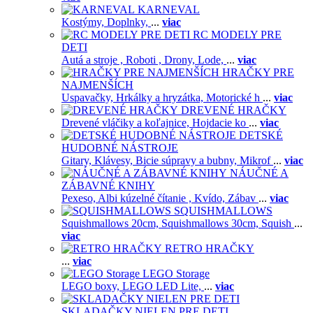
KARNEVAL
Kostýmy,
Doplnky,
...
viac
RC MODELY PRE
DETI
Autá a stroje ,
Roboti ,
Drony,
Lode,
...
viac
HRAČKY PRE
NAJMENŠÍCH
Uspavačky,
Hrkálky a hryzátka,
Motorické h
...
viac
DREVENÉ HRAČKY
Drevené vláčiky a koľajnice,
Hojdacie ko
...
viac
DETSKÉ
HUDOBNÉ NÁSTROJE
Gitary,
Klávesy,
Bicie súpravy a bubny,
Mikrof
...
viac
NÁUČNÉ A
ZÁBAVNÉ KNIHY
Pexeso,
Albi kúzelné čítanie ,
Kvído,
Zábav
...
viac
SQUISHMALLOWS
Squishmallows 20cm,
Squishmallows 30cm,
Squish
...
viac
RETRO HRAČKY
...
viac
LEGO Storage
LEGO boxy,
LEGO LED Lite,
...
viac
SKLADAČKY NIELEN PRE DETI