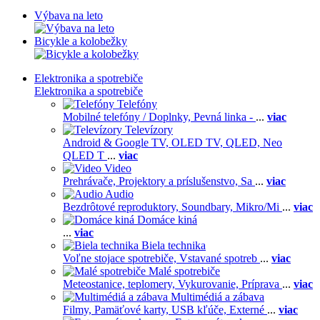
Výbava na leto
Bicykle a kolobežky
Elektronika a spotrebiče
Elektronika a spotrebiče
Telefóny
Mobilné telefóny / Doplnky,
Pevná linka -
...
viac
Televízory
Android & Google TV,
OLED TV,
QLED, Neo
QLED T
...
viac
Video
Prehrávače,
Projektory a príslušenstvo,
Sa
...
viac
Audio
Bezdrôtové reproduktory,
Soundbary,
Mikro/Mi
...
viac
Domáce kiná
...
viac
Biela technika
Voľne stojace spotrebiče,
Vstavané spotreb
...
viac
Malé spotrebiče
Meteostanice, teplomery,
Vykurovanie,
Príprava
...
viac
Multimédiá a zábava
Filmy,
Pamäťové karty,
USB kľúče,
Externé
...
viac