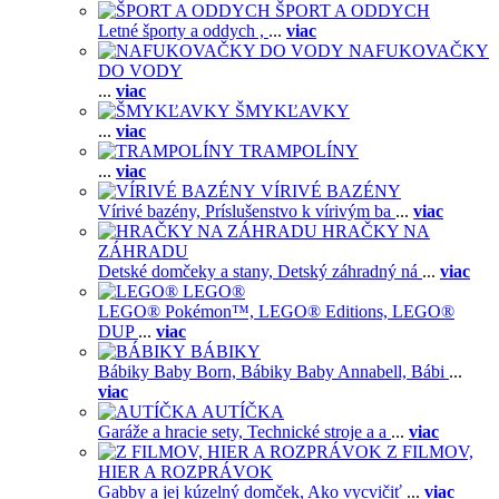
ŠPORT A ODDYCH
Letné športy a oddych ,
...
viac
NAFUKOVAČKY
DO VODY
...
viac
ŠMYKĽAVKY
...
viac
TRAMPOLÍNY
...
viac
VÍRIVÉ BAZÉNY
Vírivé bazény,
Príslušenstvo k vírivým ba
...
viac
HRAČKY NA
ZÁHRADU
Detské domčeky a stany,
Detský záhradný ná
...
viac
LEGO®
LEGO® Pokémon™,
LEGO® Editions,
LEGO®
DUP
...
viac
BÁBIKY
Bábiky Baby Born,
Bábiky Baby Annabell,
Bábi
...
viac
AUTÍČKA
Garáže a hracie sety,
Technické stroje a a
...
viac
Z FILMOV,
HIER A ROZPRÁVOK
Gabby a jej kúzelný domček,
Ako vycvičiť
...
viac