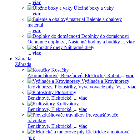
...
viac
Úložné boxy a vaky
...
viac
Balenie a obalový
material
...
viac
Doplnky do domácnosti
Ochranné doplnky ,
Nástenné hodiny a budíky
...
viac
Náhradné diely
...
viac
Záhrada
Záhrada
Kosačky
Akumulátorové,
Benzínové,
Elektrické,
Robot
...
viac
Vyžínače a Krovinorezy
Krovinorezy,
Plotostrihy,
Vyvetvovacie píly,
Vy
...
viac
Plotostrihy
Benzínové,
Elektrické,
...
viac
Kultivátory
Benzínové,
Elektrické,
...
viac
Prevzdušňovače
trávnikov
Benzínové,
Elektrické,
...
viac
Elektrické a motorové
píly