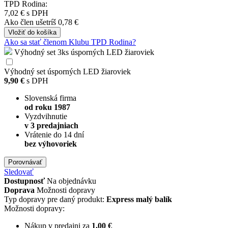
TPD Rodina:
7,02 €
s DPH
Ako člen
ušetríš 0,78 €
Vložiť
do košíka
Ako sa stať členom Klubu TPD Rodina?
Výhodný set 3ks úsporných LED žiaroviek
Výhodný set úsporných LED žiaroviek
9,90 €
s DPH
Slovenská firma
od roku 1987
Vyzdvihnutie
v 3 predajniach
Vrátenie do 14 dní
bez výhovoriek
Porovnávať
Sledovať
Dostupnosť
Na objednávku
Doprava
Možnosti dopravy
Typ dopravy pre daný produkt:
Express malý balík
Možnosti dopravy:
Nákup v predajni za
1,00 €