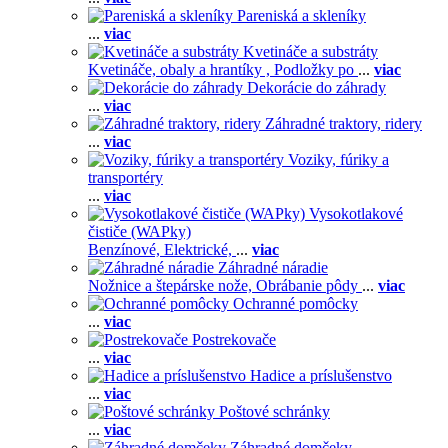
Pareniská a skleníky
...
viac
Kvetináče a substráty
Kvetináče, obaly a hrantíky ,
Podložky po
...
viac
Dekorácie do záhrady
...
viac
Záhradné traktory, ridery
...
viac
Voziky, fúriky a
transportéry
...
viac
Vysokotlakové
čističe (WAPky)
Benzínové,
Elektrické,
...
viac
Záhradné náradie
Nožnice a štepárske nože,
Obrábanie pôdy
...
viac
Ochranné pomôcky
...
viac
Postrekovače
...
viac
Hadice a príslušenstvo
...
viac
Poštové schránky
...
viac
Záhradné domčeky