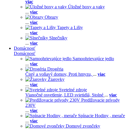
viac
Úložné boxy a vaky
...
viac
Obrazy
...
viac
Tapety a Lišty
...
viac
Slnečníky
...
viac
Domácnosť
Domácnosť
Samoohrievajúce jedlo
...
viac
Drogéria
Čistý a voňavý domov,
Proti hmyzu,
...
viac
Žiarovky
...
viac
Svetelné zdroje
Vianočné osvetlenie,
LED svietidlá,
Stolné
...
viac
Predlžovacie prívody
230V
...
viac
Spínacie Hodiny , merače
...
viac
Domové zvončeky