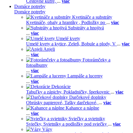
Cestovné kufre,
...
viac
Domáce potreby
Domáce potreby
Kvetináče a substráty
Kvetináče, obaly a hrantíky ,
Podložky po
...
viac
Substráty a hnojivá
...
viac
Umelé kvety
Umelé kvety a kytice,
Zeleň,
Bobule a plody,
V
...
viac
Anjeli
...
viac
Fotorámčeky a
fotoalbumy
...
viac
Lampáše a lucerny
...
viac
Dekorácie
Tabuľky a zápichy,
Pokladničky, šperkovnic
...
viac
Darčekové doplnky
Obrúsky papierové,
Tašky darčekové,
...
viac
Kahance a náplne
...
viac
Sviečky a svietniky
Sviečky,
Svietníky a podložky pod sviečky
...
viac
Vázy