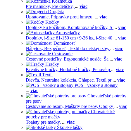
Kozmetika
Pre mamičky,
Pre detičky,
...
viac
Drogéria
Upratovanie,
Prípravky proti hmyzu,
...
viac
Kočíky
Doplnky ku kočíkom,
Kombinované kočíky,
S
...
viac
Autosedačky
Doplnky,
i-Size 61-150 cm / 9-36 kg,
i-Size 40
...
viac
Domácnosť
Nábytok,
Bezpečnosť,
Textil do detskej izby,
...
viac
Cestovanie
Cestovné postieľky,
Ergonomické nosiče,
Ša
...
viac
Hračky
Kreatívne hračky,
Hudobné hračky,
Penové p
...
viac
Textil
Dievča,
Neutrálna kolekcia,
Chlapec,
Textil pr
...
viac
POS - vzorky a stojany
...
viac
Chovateľské potreby
pre psov
Cestovanie so psom,
Maškrty pre psov,
Obojky
...
viac
Chovateľské
potreby pre mačky
Toalety pre mačky,
...
viac
Školské tašky