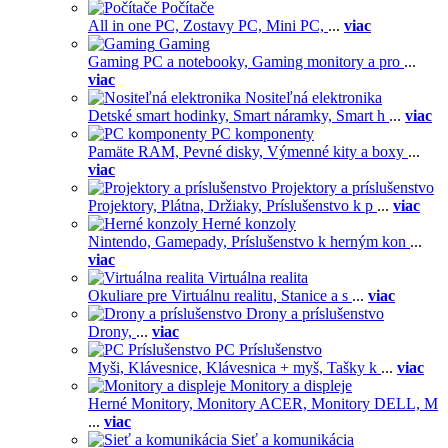
Počítače
All in one PC,
Zostavy PC,
Mini PC,
...
viac
Gaming
Gaming PC a notebooky,
Gaming monitory a pro
...
viac
Nositeľná elektronika
Detské smart hodinky,
Smart náramky,
Smart h
...
viac
PC komponenty
Pamäte RAM,
Pevné disky,
Výmenné kity a boxy
...
viac
Projektory a príslušenstvo
Projektory,
Plátna,
Držiaky,
Príslušenstvo k p
...
viac
Herné konzoly
Nintendo,
Gamepady,
Príslušenstvo k herným kon
...
viac
Virtuálna realita
Okuliare pre Virtuálnu realitu,
Stanice a s
...
viac
Drony a príslušenstvo
Drony,
...
viac
PC Príslušenstvo
Myši,
Klávesnice,
Klávesnica + myš,
Tašky k
...
viac
Monitory a displeje
Herné Monitory,
Monitory ACER,
Monitory DELL,
M
...
viac
Sieť a komunikácia