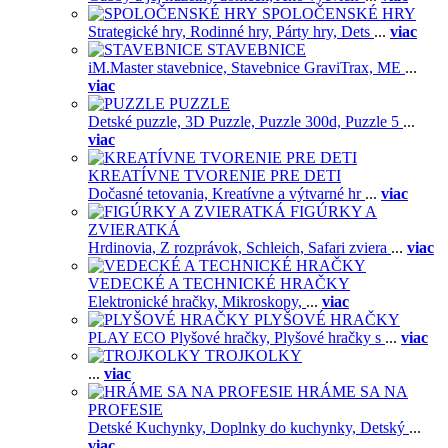
SPOLOČENSKÉ HRY
Strategické hry,
Rodinné hry,
Párty hry,
Dets
...
viac
STAVEBNICE
iM.Master stavebnice,
Stavebnice GraviTrax,
ME
...
viac
PUZZLE
Detské puzzle,
3D Puzzle,
Puzzle 300d,
Puzzle 5
...
viac
KREATÍVNE TVORENIE PRE DETI
Dočasné tetovania,
Kreatívne a výtvarné hr
...
viac
FIGÚRKY A
ZVIERATKÁ
Hrdinovia,
Z rozprávok,
Schleich,
Safari zviera
...
viac
VEDECKÉ A TECHNICKÉ HRAČKY
Elektronické hračky,
Mikroskopy,
...
viac
PLYŠOVÉ HRAČKY
PLAY ECO Plyšové hračky,
Plyšové hračky s
...
viac
TROJKOLKY
...
viac
HRÁME SA NA
PROFESIE
Detské Kuchynky,
Doplnky do kuchynky,
Detský
...
viac