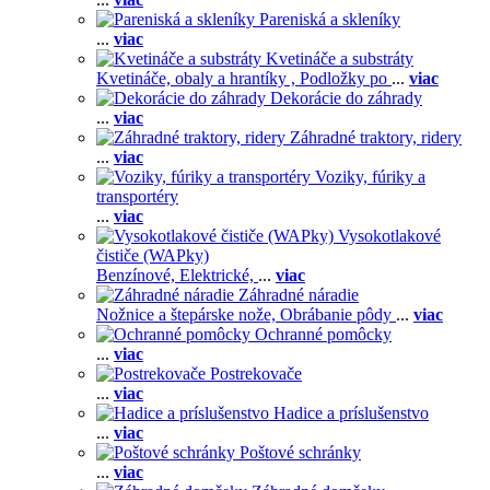
Pareniská a skleníky
...
viac
Kvetináče a substráty
Kvetináče, obaly a hrantíky ,
Podložky po
...
viac
Dekorácie do záhrady
...
viac
Záhradné traktory, ridery
...
viac
Voziky, fúriky a
transportéry
...
viac
Vysokotlakové
čističe (WAPky)
Benzínové,
Elektrické,
...
viac
Záhradné náradie
Nožnice a štepárske nože,
Obrábanie pôdy
...
viac
Ochranné pomôcky
...
viac
Postrekovače
...
viac
Hadice a príslušenstvo
...
viac
Poštové schránky
...
viac