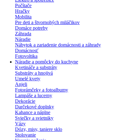
Počítače
Hračky
Mobilita
Pre deti a štvornohých miláčikov
Domáce potreby
Záhrada
Náradie
Nábytok a zariadenie domácnosti a záhrady
Domácnosť
Fotovoltika
Náradie a pomôcky do kuchyne
Kvetináče a substráty
Substráty a hnojivá
Umelé kvety
Anjeli
Fotorámčeky a fotoalbumy
Lampáše a lucerny
Dekorácie
Darčekové doplnky
Kahance a náplne
Sviečky a svietniky
Vázy
Dózy, misy, taniere sklo
Stolovanie