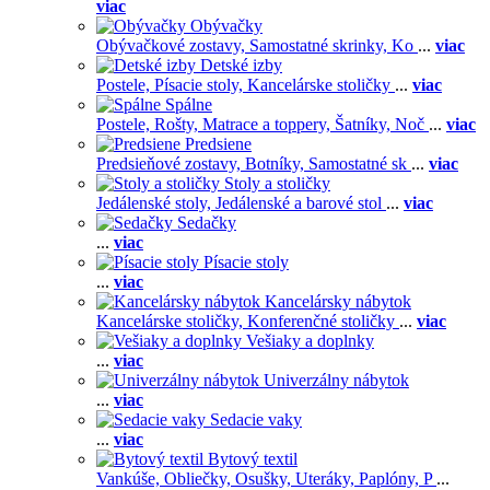
viac
Obývačky
Obývačkové zostavy,
Samostatné skrinky,
Ko
...
viac
Detské izby
Postele,
Písacie stoly,
Kancelárske stoličky
...
viac
Spálne
Postele,
Rošty,
Matrace a toppery,
Šatníky,
Noč
...
viac
Predsiene
Predsieňové zostavy,
Botníky,
Samostatné sk
...
viac
Stoly a stoličky
Jedálenské stoly,
Jedálenské a barové stol
...
viac
Sedačky
...
viac
Písacie stoly
...
viac
Kancelársky nábytok
Kancelárske stoličky,
Konferenčné stoličky
...
viac
Vešiaky a doplnky
...
viac
Univerzálny nábytok
...
viac
Sedacie vaky
...
viac
Bytový textil
Vankúše,
Obliečky,
Osušky,
Uteráky,
Paplóny,
P
...