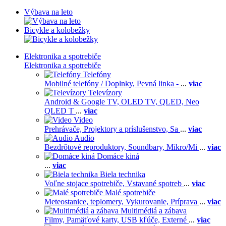
Výbava na leto
Bicykle a kolobežky
Elektronika a spotrebiče
Elektronika a spotrebiče
Telefóny
Mobilné telefóny / Doplnky,
Pevná linka -
...
viac
Televízory
Android & Google TV,
OLED TV,
QLED, Neo
QLED T
...
viac
Video
Prehrávače,
Projektory a príslušenstvo,
Sa
...
viac
Audio
Bezdrôtové reproduktory,
Soundbary,
Mikro/Mi
...
viac
Domáce kiná
...
viac
Biela technika
Voľne stojace spotrebiče,
Vstavané spotreb
...
viac
Malé spotrebiče
Meteostanice, teplomery,
Vykurovanie,
Príprava
...
viac
Multimédiá a zábava
Filmy,
Pamäťové karty,
USB kľúče,
Externé
...
viac