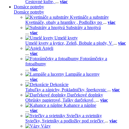
Cestovné kufre,
...
viac
Domáce potreby
Domáce potreby
Kvetináče a substráty
Kvetináče, obaly a hrantíky ,
Podložky po
...
viac
Substráty a hnojivá
...
viac
Umelé kvety
Umelé kvety a kytice,
Zeleň,
Bobule a plody,
V
...
viac
Anjeli
...
viac
Fotorámčeky a
fotoalbumy
...
viac
Lampáše a lucerny
...
viac
Dekorácie
Tabuľky a zápichy,
Pokladničky, šperkovnic
...
viac
Darčekové doplnky
Obrúsky papierové,
Tašky darčekové,
...
viac
Kahance a náplne
...
viac
Sviečky a svietniky
Sviečky,
Svietníky a podložky pod sviečky
...
viac
Vázy