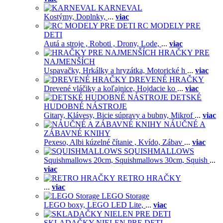
KARNEVAL
Kostýmy,
Doplnky,
...
viac
RC MODELY PRE
DETI
Autá a stroje ,
Roboti ,
Drony,
Lode,
...
viac
HRAČKY PRE
NAJMENŠÍCH
Uspavačky,
Hrkálky a hryzátka,
Motorické h
...
viac
DREVENÉ HRAČKY
Drevené vláčiky a koľajnice,
Hojdacie ko
...
viac
DETSKÉ
HUDOBNÉ NÁSTROJE
Gitary,
Klávesy,
Bicie súpravy a bubny,
Mikrof
...
viac
NÁUČNÉ A
ZÁBAVNÉ KNIHY
Pexeso,
Albi kúzelné čítanie ,
Kvído,
Zábav
...
viac
SQUISHMALLOWS
Squishmallows 20cm,
Squishmallows 30cm,
Squish
...
viac
RETRO HRAČKY
...
viac
LEGO Storage
LEGO boxy,
LEGO LED Lite,
...
viac
SKLADAČKY NIELEN PRE DETI