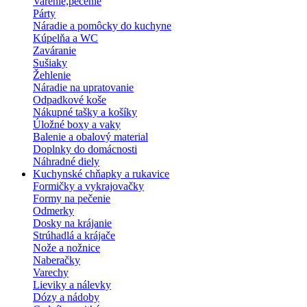
Varenie,pečenie
Párty
Náradie a pomôcky do kuchyne
Kúpelňa a WC
Zaváranie
Sušiaky
Žehlenie
Náradie na upratovanie
Odpadkové koše
Nákupné tašky a košíky
Úložné boxy a vaky
Balenie a obalový material
Doplnky do domácnosti
Náhradné diely
Kuchynské chňapky a rukavice
Formičky a vykrajovačky
Formy na pečenie
Odmerky
Dosky na krájanie
Strúhadlá a krájače
Nože a nožnice
Naberačky
Varechy
Lieviky a nálevky
Dózy a nádoby