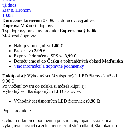
už dnes
Žiar n. Hronom
10.08.
Doručenie kuriérom
07.08. na doručovacej adrese
Doprava
Možnosti dopravy
Typ dopravy pre daný produkt:
Express malý balík
Možnosti dopravy:
Nákup v predajni za
1,00 €
Packeta za
2,99 €
Expresné doručenie SPS za
3,99 €
Doručujeme aj do
Česka
a pohraničných oblastí
Maďarska
Viac informácií a dopravné podmienky
Dokúp si aj:
Výhodný set 3ks úsporných LED žiaroviek už od
9,90 €
Po vložení tovaru do košíka si môžeš kúpiť aj:
Výhodný set 3ks úsporných LED žiaroviek
Výhodný set úsporných LED žiaroviek
(9,90 €)
Popis produktu:
Ochráni ruku pred poranením pri strúhaní, lúpaní, škrabaní a
vykrajovaní ovocia a zeleniny ostrými strúhadlami, škrabkami a