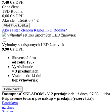
7,40 €
s DPH
Cena člena
TPD Rodina:
6,66 €
s DPH
Ako člen
ušetríš 0,74 €
Vložiť
do košíka
Ako sa stať členom Klubu TPD Rodina?
Výhodný set 3ks úsporných LED žiaroviek
Výhodný set úsporných LED žiaroviek
9,90 €
s DPH
Slovenská firma
od roku 1987
Vyzdvihnutie
v 3 predajniach
Vrátenie do 14 dní
bez výhovoriek
Porovnávať
Dostupnosť
SKLADOM
- V
2 predajniach
už dnes,
07.08.
u teba
Pripravenie tovaru pre nákup v predajni (rezervácia):
Bratislava
už dnes
Zvolen