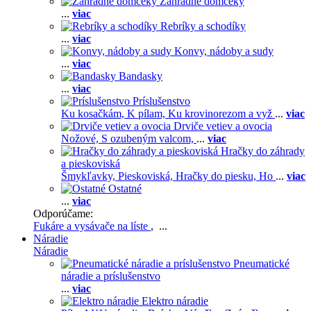
Záhradné domčeky
...
viac
Rebríky a schodíky
...
viac
Konvy, nádoby a sudy
...
viac
Bandasky
...
viac
Príslušenstvo
Ku kosačkám,
K pílam,
Ku krovinorezom a vyž
...
viac
Drviče vetiev a ovocia
Nožové,
S ozubeným valcom,
...
viac
Hračky do záhrady
a pieskoviská
Šmykľavky,
Pieskoviská,
Hračky do piesku,
Ho
...
viac
Ostatné
...
viac
Odporúčame:
Fukáre a vysávače na líste
, ...
Náradie
Náradie
Pneumatické
náradie a príslušenstvo
...
viac
Elektro náradie