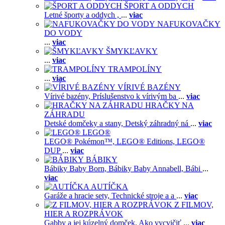
ŠPORT A ODDYCH
Letné športy a oddych ,
...
viac
NAFUKOVAČKY
DO VODY
...
viac
ŠMYKĽAVKY
...
viac
TRAMPOLÍNY
...
viac
VÍRIVÉ BAZÉNY
Vírivé bazény,
Príslušenstvo k vírivým ba
...
viac
HRAČKY NA
ZÁHRADU
Detské domčeky a stany,
Detský záhradný ná
...
viac
LEGO®
LEGO® Pokémon™,
LEGO® Editions,
LEGO®
DUP
...
viac
BÁBIKY
Bábiky Baby Born,
Bábiky Baby Annabell,
Bábi
...
viac
AUTÍČKA
Garáže a hracie sety,
Technické stroje a a
...
viac
Z FILMOV,
HIER A ROZPRÁVOK
Gabby a jej kúzelný domček,
Ako vycvičiť
...
viac