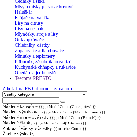
Cedníky a sitká
Misy a misky plastové kovové
Haluškár
Krájače na vajíčka
Lisy na citrusy
Lisy na cesnak
Mlynčeky, stroje a lisy
Odkvapkávače
Chlebníky, ošatky
Zapalovaće a flambovače
Minútky a teplomery
Príborník, zásobník, organizér
Kuchynské chňapky a rukavice
Obedáre a jedlonosiče
Tescoma PRESTO
Zdieľať na FB
Odporučiť e-mailom
Nájdené kategórie
{{ getModelCount('Categories') }}
Nájdení výrobcovia
{{ getModelCount('Manufacturers') }}
Nájdené modelové rady
{{ getModelCount('Brands') }}
Nájdené články
{{ getModelCount('Articles') }}
Zobraziť všetky výsledky
{{ matchesCount }}
Žiadne výsledky