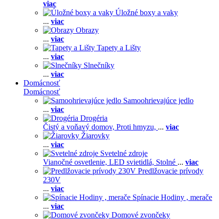
viac
Úložné boxy a vaky
...
viac
Obrazy
...
viac
Tapety a Lišty
...
viac
Slnečníky
...
viac
Domácnosť
Domácnosť
Samoohrievajúce jedlo
...
viac
Drogéria
Čistý a voňavý domov,
Proti hmyzu,
...
viac
Žiarovky
...
viac
Svetelné zdroje
Vianočné osvetlenie,
LED svietidlá,
Stolné
...
viac
Predlžovacie prívody
230V
...
viac
Spínacie Hodiny , merače
...
viac
Domové zvončeky