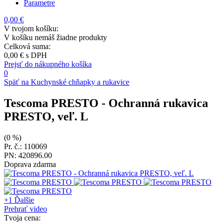
Parametre
0,00 €
V tvojom košíku:
V košíku nemáš žiadne produkty
Celková suma:
0,00 €
s DPH
Prejsť do nákupného košíka
0
Späť na Kuchynské chňapky a rukavice
Tescoma PRESTO
- Ochranná rukavica
PRESTO, veľ. L
(0 %)
Pr. č.: 110069
PN: 420896.00
Doprava zdarma
+1
Ďalšie
Prehrať video
Tvoja cena: