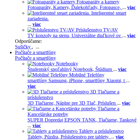
Fotoaparáty a kamery
Fotoaparáty,
Kamery,
Ďalekohľady,
Fotopasce,
...
viac
Inteligentné smart
zariadenia.
...
viac
Príslušenstvo TV/AV
TV konzoly na stenu,
Univerzálne diaľkové ov
...
viac
Odporúčame:
Sušičky
, ...
Počítače a smartfóny
Počítače a smartfóny
Notebooky
Študentský spoľahlivý Notebook,
Štúdium
...
viac
Mobilné Telefóny
smartfóny Samsung,
iPhone,
smartfóny Xiaomi,
t
...
viac
3D Tlačiarne a
príslušenstvo
3D Tlačiarne,
Náplne pre 3D Tlač,
Príslušen
...
viac
Tlačiarne a
Kancelárske potreby
SUPER Dopredaj EPSON TANK,
Tlačiarne,
Tankové
...
viac
Tablety a príslušenstvo
Tablety,
Púzdra,
Príslušenstvo pre tablety,
...
viac