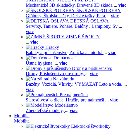
Mechanické 3D skladačky,
Drevené 3D sklada
...
viac
ŠKOLSKÉ POTREBY
Glóbusy,
Školské tašky,
Detské tašky,
Pera
...
viac
DETSKÁ OSLAVA
Servítky,
Taniere,
Poháre,
Balóny ,
Lampióny,
Sv
...
viac
ZIMNÉ ŠPORTY
...
viac
Hračky
Bábiky a príslušenstvo,
Autíčka a autodrá
...
viac
Domácnosť
Ústna hygiena,
...
viac
Drony a príslušenstvo
Drony,
Príslušenstvo pre drony,
...
viac
Na záhradu
Bazény,
Vozidlá,
Vírivky,
VYMAZAT Leto a voda,
...
viac
Pre najmenších
Starostlivosť o dieťa,
Hračky pre najmenší
...
viac
Modelárstvo
Zberateľské modely,
...
viac
Mobilita
Mobilita
Elektrické štvorkolky