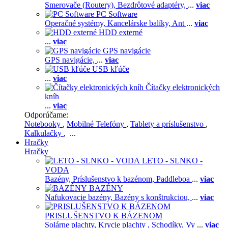
Smerovače (Routery),
Bezdrôtové adaptéry,
...
viac
PC Software
Operačné systémy,
Kancelárske balíky,
Ant
...
viac
HDD externé
...
viac
GPS navigácie
GPS navigácie,
...
viac
USB kľúče
...
viac
Čítačky elektronických
kníh
...
viac
Odporúčame:
Notebooky
,
Mobilné Telefóny
,
Tablety a príslušenstvo
,
Kalkulačky
, ...
Hračky
Hračky
LETO - SLNKO -
VODA
Bazény,
Príslušenstvo k bazénom,
Paddleboa
...
viac
BAZÉNY
Nafukovacie bazény,
Bazény s konštrukciou,
...
viac
PRISLUŠENSTVO K BÁZENOM
Solárne plachty,
Krycie plachty ,
Schodíky,
Vy
...
viac