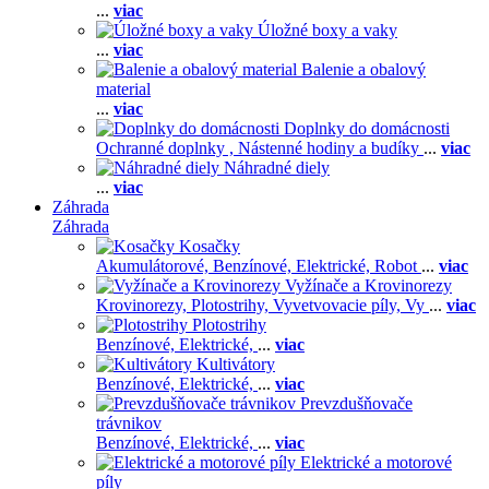
...
viac
Úložné boxy a vaky
...
viac
Balenie a obalový
material
...
viac
Doplnky do domácnosti
Ochranné doplnky ,
Nástenné hodiny a budíky
...
viac
Náhradné diely
...
viac
Záhrada
Záhrada
Kosačky
Akumulátorové,
Benzínové,
Elektrické,
Robot
...
viac
Vyžínače a Krovinorezy
Krovinorezy,
Plotostrihy,
Vyvetvovacie píly,
Vy
...
viac
Plotostrihy
Benzínové,
Elektrické,
...
viac
Kultivátory
Benzínové,
Elektrické,
...
viac
Prevzdušňovače
trávnikov
Benzínové,
Elektrické,
...
viac
Elektrické a motorové
píly