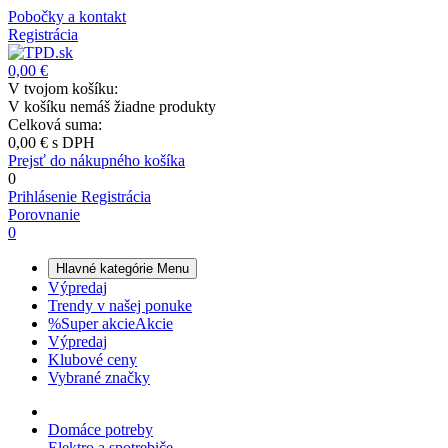
Pobočky a kontakt
Registrácia
0,00 €
V tvojom košíku:
V košíku nemáš žiadne produkty
Celková suma:
0,00 €
s DPH
Prejsť do nákupného košíka
0
Prihlásenie
Registrácia
Porovnanie
0
Hlavné kategórie
Menu
Výpredaj
Trendy v našej ponuke
%
Super akcie
Akcie
Výpredaj
Klubové ceny
Vybrané značky
Domáce potreby
Elektro a spotrebiče