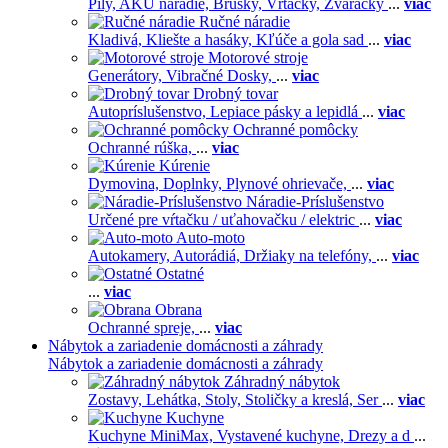
Píly,
AKU náradie,
Brúsky,
Vŕtačky,
Zváračky
...
viac
Ručné náradie
Kladivá,
Kliešte a hasáky,
Kľúče a gola sad
...
viac
Motorové stroje
Generátory,
Vibračné Dosky,
...
viac
Drobný tovar
Autopríslušenstvo,
Lepiace pásky a lepidlá
...
viac
Ochranné pomôcky
Ochranné rúška,
...
viac
Kúrenie
Dymovina,
Doplnky,
Plynové ohrievače,
...
viac
Náradie-Príslušenstvo
Určené pre vŕtačku / uťahovačku / elektric
...
viac
Auto-moto
Autokamery,
Autorádiá,
Držiaky na telefóny,
...
viac
Ostatné
...
viac
Obrana
Ochranné spreje,
...
viac
Nábytok a zariadenie domácnosti a záhrady
Nábytok a zariadenie domácnosti a záhrady
Záhradný nábytok
Zostavy,
Lehátka,
Stoly,
Stoličky a kreslá,
Ser
...
viac
Kuchyne
Kuchyne MiniMax,
Vystavené kuchyne,
Drezy a d
...