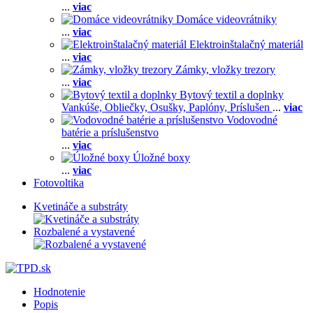
...
viac
Domáce videovrátniky
...
viac
Elektroinštalačný materiál
...
viac
Zámky, vložky trezory
...
viac
Bytový textil a doplnky
Vankúše,
Obliečky,
Osušky,
Paplóny,
Príslušen
...
viac
Vodovodné
batérie a príslušenstvo
...
viac
Úložné boxy
...
viac
Fotovoltika
Kvetináče a substráty
Rozbalené a vystavené
Hodnotenie
Popis