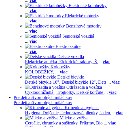
...
viac
Elektrické kolobežky
...
viac
Elektrické motorky
...
viac
Benzínové motorky
...
viac
Seniorské vozidlá
...
viac
Elektro skútre
...
viac
Detské vozidlá
Elektrické autíčka,
Elektrické traktory,
Š
...
viac
Kolobežky
KOLOBEŽKY,
...
viac
Detské bicykle
Detské bicykle 10",
Detské bicykle 12",
Dets
...
viac
Odrážadla a vozítka
Cykloodrážadlá ,
Trojkolky,
Detské korčule
...
viac
Pre deti a štvornohých miláčikov
Pre deti a štvornohých miláčikov
Kŕmenie a hygiena
Hygiena,
Dojčenie,
Jednorázové plienky,
Jeden
...
viac
Mlieko a výživa
Cereálie, chrumky a sušienky,
Príkrmy,
Bio
...
viac