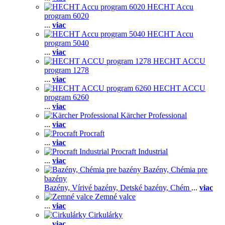
HECHT Accu
program 6020
...
viac
HECHT Accu
program 5040
...
viac
HECHT ACCU
program 1278
...
viac
HECHT ACCU
program 6260
...
viac
Kärcher Professional
...
viac
Procraft
...
viac
Procraft Industrial
...
viac
Bazény, Chémia pre
bazény
Bazény,
Vírivé bazény,
Detské bazény,
Chém
...
viac
Zemné valce
...
viac
Cirkulárky
...
viac