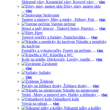
Sklenené vázy,
Keramické vázy,
Kovové vázy
...
viac
Dózy, misy, taniere sklo
...
viac
Stolovanie
Taniere a súpravy,
Misy a misky ,
Príbory,
Poh
...
viac
Varenie,pečenie
Hrnce a sady hrncov ,
Tlakové hrnce,
Panvice,
...
viac
Párty
Tortové sviečky a fontány,
Napichovátka,
...
viac
Náradie a pomôcky
do kuchyne
Formičky a vykrajovačky,
Formy na pečenie,
...
viac
Kúpelňa a WC
Koše na prádlo,
Dávkovače,
Lavóry, vandle,
...
viac
Zaváranie
...
viac
Sušiaky
...
viac
Žehlenie
Poťahy na žehliace dosky,
Žehliace dosky,
...
viac
Náradie na upratovanie
Vedrá ,
Mopy a mopové sety,
Hubky a drôtenky
...
viac
Odpadkové koše
Vrecia na odpad,
...
viac
Nákupné tašky a košíky