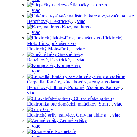
Štiepačky na drevo
...
viac
Fukáre a vysávače na líste
Benzínové,
Elektrické,
...
viac
Kozy na drevo
...
viac
Elektrický
Moto-fúrik, príslušenstvo
Elektrický Moto-fúrik,
...
viac
Snežné frézy
Benzínové,
Elektrické,
...
viac
Kompostéry
...
viac
Čerpadlá, fontány, závlahové systémy a vodárne
Benzínové,
Hlbinné,
Ponorné,
Vodárne,
Kalové,
...
viac
Chovateľské potreby
Elektronika pre domácich miláčikov,
Strih
...
viac
Grily
Elektrické grily, panvice,
Grily na uhlie a
...
viac
Zemné vrtáky
...
viac
Rozmetače
...
viac