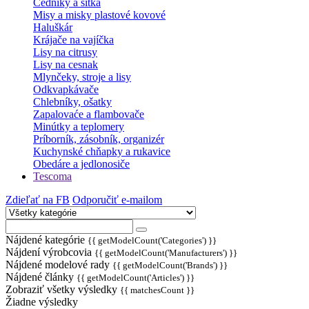
Cedníky a sitká
Misy a misky plastové kovové
Haluškár
Krájače na vajíčka
Lisy na citrusy
Lisy na cesnak
Mlynčeky, stroje a lisy
Odkvapkávače
Chlebníky, ošatky
Zapalovaće a flambovače
Minútky a teplomery
Príborník, zásobník, organizér
Kuchynské chňapky a rukavice
Obedáre a jedlonosiče
Tescoma
Zdieľať na FB
Odporučiť e-mailom
Nájdené kategórie
{{ getModelCount('Categories') }}
Nájdení výrobcovia
{{ getModelCount('Manufacturers') }}
Nájdené modelové rady
{{ getModelCount('Brands') }}
Nájdené články
{{ getModelCount('Articles') }}
Zobraziť všetky výsledky
{{ matchesCount }}
Žiadne výsledky