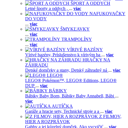
ŠPORT A ODDYCH
Letné športy a oddych ,
...
viac
NAFUKOVAČKY
DO VODY
...
viac
ŠMYKĽAVKY
...
viac
TRAMPOLÍNY
...
viac
VÍRIVÉ BAZÉNY
Vírivé bazény,
Príslušenstvo k vírivým ba
...
viac
HRAČKY NA
ZÁHRADU
Detské domčeky a stany,
Detský záhradný ná
...
viac
LEGO®
LEGO® Pokémon™,
LEGO® Editions,
LEGO®
DUP
...
viac
BÁBIKY
Bábiky Baby Born,
Bábiky Baby Annabell,
Bábi
...
viac
AUTÍČKA
Garáže a hracie sety,
Technické stroje a a
...
viac
Z FILMOV,
HIER A ROZPRÁVOK
Gabby a jej kúzelný domček,
Ako vycvičiť
...
viac