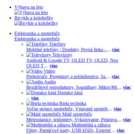
Výbava na leto
Bicykle a kolobežky
Elektronika a spotrebiče
Elektronika a spotrebiče
Telefóny
Mobilné telefóny / Doplnky,
Pevná linka -
...
viac
Televízory
Android & Google TV,
OLED TV,
QLED, Neo
QLED T
...
viac
Video
Prehrávače,
Projektory a príslušenstvo,
Sa
...
viac
Audio
Bezdrôtové reproduktory,
Soundbary,
Mikro/Mi
...
viac
Domáce kiná
...
viac
Biela technika
Voľne stojace spotrebiče,
Vstavané spotreb
...
viac
Malé spotrebiče
Meteostanice, teplomery,
Vykurovanie,
Príprava
...
viac
Multimédiá a zábava
Filmy,
Pamäťové karty,
USB kľúče,
Externé
...
viac