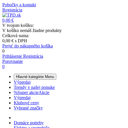
Pobočky a kontakt
Registrácia
0,00 €
V tvojom košíku:
V košíku nemáš žiadne produkty
Celková suma:
0,00 €
s DPH
Prejsť do nákupného košíka
0
Prihlásenie
Registrácia
Porovnanie
0
Hlavné kategórie
Menu
Výpredaj
Trendy v našej ponuke
%
Super akcie
Akcie
Výpredaj
Klubové ceny
Vybrané značky
Domáce potreby
Elektro a spotrebiče