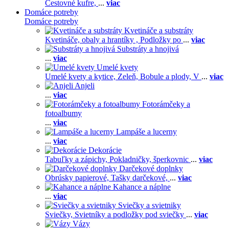
Cestovné kufre,
...
viac
Domáce potreby
Domáce potreby
Kvetináče a substráty
Kvetináče, obaly a hrantíky ,
Podložky po
...
viac
Substráty a hnojivá
...
viac
Umelé kvety
Umelé kvety a kytice,
Zeleň,
Bobule a plody,
V
...
viac
Anjeli
...
viac
Fotorámčeky a
fotoalbumy
...
viac
Lampáše a lucerny
...
viac
Dekorácie
Tabuľky a zápichy,
Pokladničky, šperkovnic
...
viac
Darčekové doplnky
Obrúsky papierové,
Tašky darčekové,
...
viac
Kahance a náplne
...
viac
Sviečky a svietniky
Sviečky,
Svietníky a podložky pod sviečky
...
viac
Vázy