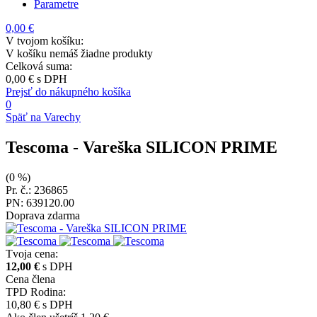
Parametre
0,00 €
V tvojom košíku:
V košíku nemáš žiadne produkty
Celková suma:
0,00 €
s DPH
Prejsť do nákupného košíka
0
Späť na Varechy
Tescoma
- Vareška SILICON PRIME
(0 %)
Pr. č.: 236865
PN: 639120.00
Doprava zdarma
Tvoja cena:
12,00 €
s DPH
Cena člena
TPD Rodina:
10,80 €
s DPH