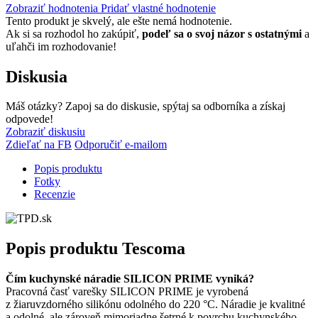
Zobraziť hodnotenia
Pridať vlastné hodnotenie
Tento produkt je skvelý, ale ešte nemá hodnotenie.
Ak si sa rozhodol ho zakúpiť,
podeľ sa o svoj názor s ostatnými
a
uľahči im rozhodovanie!
Diskusia
Máš otázky? Zapoj sa do diskusie, spýtaj sa odborníka a získaj
odpovede!
Zobraziť diskusiu
Zdieľať na FB
Odporučiť e-mailom
Popis produktu
Fotky
Recenzie
Popis produktu
Tescoma
Čím kuchynské náradie SILICON PRIME vyniká?
Pracovná časť varešky SILICON PRIME je vyrobená
z žiaruvzdorného silikónu odolného do 220 °C. Náradie je kvalitné
a odolné, ale zároveň mimoriadne šetrné k povrchu kuchynského