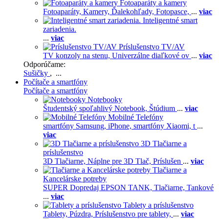
Fotoaparáty a kamery
Fotoaparáty,
Kamery,
Ďalekohľady,
Fotopasce,
...
viac
Inteligentné smart
zariadenia.
...
viac
Príslušenstvo TV/AV
TV konzoly na stenu,
Univerzálne diaľkové ov
...
viac
Odporúčame:
Sušičky
, ...
Počítače a smartfóny
Počítače a smartfóny
Notebooky
Študentský spoľahlivý Notebook,
Štúdium
...
viac
Mobilné Telefóny
smartfóny Samsung,
iPhone,
smartfóny Xiaomi,
t
...
viac
3D Tlačiarne a
príslušenstvo
3D Tlačiarne,
Náplne pre 3D Tlač,
Príslušen
...
viac
Tlačiarne a
Kancelárske potreby
SUPER Dopredaj EPSON TANK,
Tlačiarne,
Tankové
...
viac
Tablety a príslušenstvo
Tablety,
Púzdra,
Príslušenstvo pre tablety,
...
viac