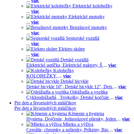
...
viac
Elektrické kolobežky
...
viac
Elektrické motorky
...
viac
Benzínové motorky
...
viac
Seniorské vozidlá
...
viac
Elektro skútre
...
viac
Detské vozidlá
Elektrické autíčka,
Elektrické traktory,
Š
...
viac
Kolobežky
KOLOBEŽKY,
...
viac
Detské bicykle
Detské bicykle 10",
Detské bicykle 12",
Dets
...
viac
Odrážadla a vozítka
Cykloodrážadlá ,
Trojkolky,
Detské korčule
...
viac
Pre deti a štvornohých miláčikov
Pre deti a štvornohých miláčikov
Kŕmenie a hygiena
Hygiena,
Dojčenie,
Jednorázové plienky,
Jeden
...
viac
Mlieko a výživa
Cereálie, chrumky a sušienky,
Príkrmy,
Bio
...
viac