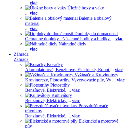
...
viac
Úložné boxy a vaky
...
viac
Balenie a obalový
material
...
viac
Doplnky do domácnosti
Ochranné doplnky ,
Nástenné hodiny a budíky
...
viac
Náhradné diely
...
viac
Záhrada
Záhrada
Kosačky
Akumulátorové,
Benzínové,
Elektrické,
Robot
...
viac
Vyžínače a Krovinorezy
Krovinorezy,
Plotostrihy,
Vyvetvovacie píly,
Vy
...
viac
Plotostrihy
Benzínové,
Elektrické,
...
viac
Kultivátory
Benzínové,
Elektrické,
...
viac
Prevzdušňovače
trávnikov
Benzínové,
Elektrické,
...
viac
Elektrické a motorové
píly