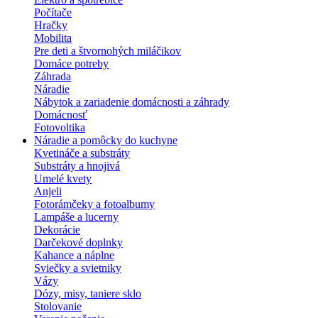
Počítače
Hračky
Mobilita
Pre deti a štvornohých miláčikov
Domáce potreby
Záhrada
Náradie
Nábytok a zariadenie domácnosti a záhrady
Domácnosť
Fotovoltika
Náradie a pomôcky do kuchyne
Kvetináče a substráty
Substráty a hnojivá
Umelé kvety
Anjeli
Fotorámčeky a fotoalbumy
Lampáše a lucerny
Dekorácie
Darčekové doplnky
Kahance a náplne
Sviečky a svietniky
Vázy
Dózy, misy, taniere sklo
Stolovanie