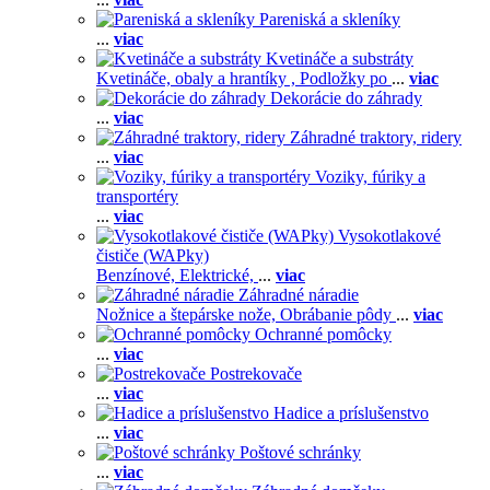
Pareniská a skleníky
...
viac
Kvetináče a substráty
Kvetináče, obaly a hrantíky ,
Podložky po
...
viac
Dekorácie do záhrady
...
viac
Záhradné traktory, ridery
...
viac
Voziky, fúriky a
transportéry
...
viac
Vysokotlakové
čističe (WAPky)
Benzínové,
Elektrické,
...
viac
Záhradné náradie
Nožnice a štepárske nože,
Obrábanie pôdy
...
viac
Ochranné pomôcky
...
viac
Postrekovače
...
viac
Hadice a príslušenstvo
...
viac
Poštové schránky
...
viac