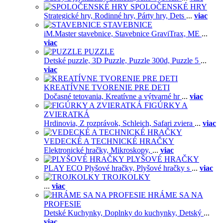
SPOLOČENSKÉ HRY
Strategické hry,
Rodinné hry,
Párty hry,
Dets
...
viac
STAVEBNICE
iM.Master stavebnice,
Stavebnice GraviTrax,
ME
...
viac
PUZZLE
Detské puzzle,
3D Puzzle,
Puzzle 300d,
Puzzle 5
...
viac
KREATÍVNE TVORENIE PRE DETI
Dočasné tetovania,
Kreatívne a výtvarné hr
...
viac
FIGÚRKY A
ZVIERATKÁ
Hrdinovia,
Z rozprávok,
Schleich,
Safari zviera
...
viac
VEDECKÉ A TECHNICKÉ HRAČKY
Elektronické hračky,
Mikroskopy,
...
viac
PLYŠOVÉ HRAČKY
PLAY ECO Plyšové hračky,
Plyšové hračky s
...
viac
TROJKOLKY
...
viac
HRÁME SA NA
PROFESIE
Detské Kuchynky,
Doplnky do kuchynky,
Detský
...
viac