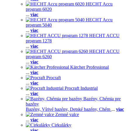
HECHT Accu
program 6020
...
viac
HECHT Accu
program 5040
...
viac
HECHT ACCU
program 1278
...
viac
HECHT ACCU
program 6260
...
viac
Kärcher Professional
...
viac
Procraft
...
viac
Procraft Industrial
...
viac
Bazény, Chémia pre
bazény
Bazény,
Vírivé bazény,
Detské bazény,
Chém
...
viac
Zemné valce
...
viac
Cirkulárky
...
viac