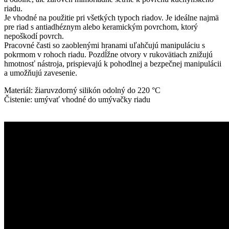
riadu.
Je vhodné na použitie pri všetkých typoch riadov. Je ideálne najmä
pre riad s antiadhéznym alebo keramickým povrchom, ktorý
nepoškodí povrch.
Pracovné časti so zaoblenými hranami uľahčujú manipuláciu s
pokrmom v rohoch riadu. Pozdĺžne otvory v rukovätiach znižujú
hmotnosť nástroja, prispievajú k pohodlnej a bezpečnej manipulácii
a umožňujú zavesenie.
Materiál: žiaruvzdorný silikón odolný do 220 °C
Čistenie: umývať vhodné do umývačky riadu