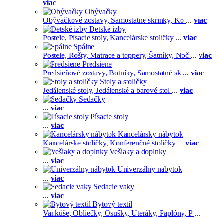
viac
Obývačky
Obývačkové zostavy,
Samostatné skrinky,
Ko
...
viac
Detské izby
Postele,
Písacie stoly,
Kancelárske stoličky
...
viac
Spálne
Postele,
Rošty,
Matrace a toppery,
Šatníky,
Noč
...
viac
Predsiene
Predsieňové zostavy,
Botníky,
Samostatné sk
...
viac
Stoly a stoličky
Jedálenské stoly,
Jedálenské a barové stol
...
viac
Sedačky
...
viac
Písacie stoly
...
viac
Kancelársky nábytok
Kancelárske stoličky,
Konferenčné stoličky
...
viac
Vešiaky a doplnky
...
viac
Univerzálny nábytok
...
viac
Sedacie vaky
...
viac
Bytový textil
Vankúše,
Obliečky,
Osušky,
Uteráky,
Paplóny,
P
...