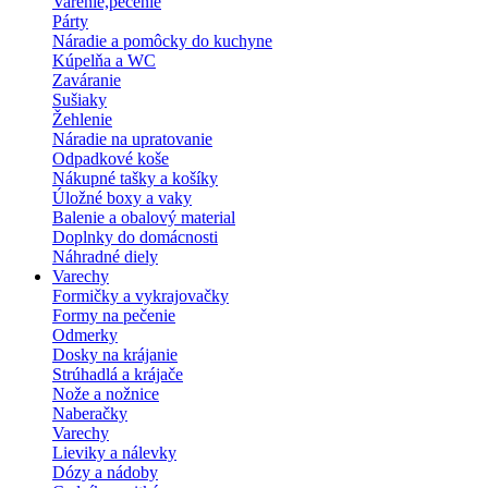
Varenie,pečenie
Párty
Náradie a pomôcky do kuchyne
Kúpelňa a WC
Zaváranie
Sušiaky
Žehlenie
Náradie na upratovanie
Odpadkové koše
Nákupné tašky a košíky
Úložné boxy a vaky
Balenie a obalový material
Doplnky do domácnosti
Náhradné diely
Varechy
Formičky a vykrajovačky
Formy na pečenie
Odmerky
Dosky na krájanie
Strúhadlá a krájače
Nože a nožnice
Naberačky
Varechy
Lieviky a nálevky
Dózy a nádoby