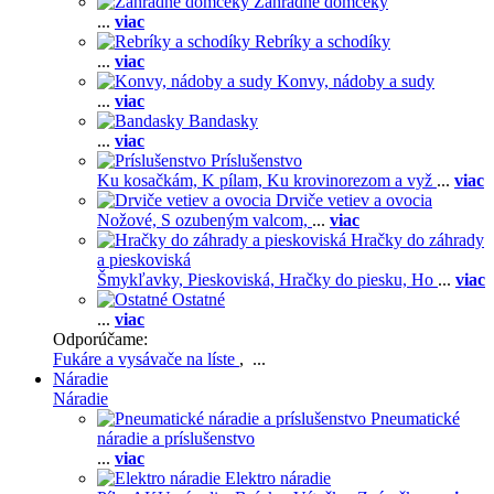
Záhradné domčeky
...
viac
Rebríky a schodíky
...
viac
Konvy, nádoby a sudy
...
viac
Bandasky
...
viac
Príslušenstvo
Ku kosačkám,
K pílam,
Ku krovinorezom a vyž
...
viac
Drviče vetiev a ovocia
Nožové,
S ozubeným valcom,
...
viac
Hračky do záhrady
a pieskoviská
Šmykľavky,
Pieskoviská,
Hračky do piesku,
Ho
...
viac
Ostatné
...
viac
Odporúčame:
Fukáre a vysávače na líste
, ...
Náradie
Náradie
Pneumatické
náradie a príslušenstvo
...
viac
Elektro náradie