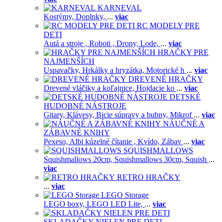
KARNEVAL
Kostýmy,
Doplnky,
...
viac
RC MODELY PRE
DETI
Autá a stroje ,
Roboti ,
Drony,
Lode,
...
viac
HRAČKY PRE
NAJMENŠÍCH
Uspavačky,
Hrkálky a hryzátka,
Motorické h
...
viac
DREVENÉ HRAČKY
Drevené vláčiky a koľajnice,
Hojdacie ko
...
viac
DETSKÉ
HUDOBNÉ NÁSTROJE
Gitary,
Klávesy,
Bicie súpravy a bubny,
Mikrof
...
viac
NÁUČNÉ A
ZÁBAVNÉ KNIHY
Pexeso,
Albi kúzelné čítanie ,
Kvído,
Zábav
...
viac
SQUISHMALLOWS
Squishmallows 20cm,
Squishmallows 30cm,
Squish
...
viac
RETRO HRAČKY
...
viac
LEGO Storage
LEGO boxy,
LEGO LED Lite,
...
viac
SKLADAČKY NIELEN PRE DETI