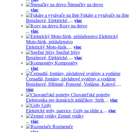
Štiepačky na drevo
...
viac
Fukáre a vysávače na líste
Benzínové,
Elektrické,
...
viac
Kozy na drevo
...
viac
Elektrický
Moto-fúrik, príslušenstvo
Elektrický Moto-fúrik,
...
viac
Snežné frézy
Benzínové,
Elektrické,
...
viac
Kompostéry
...
viac
Čerpadlá, fontány, závlahové systémy a vodárne
Benzínové,
Hlbinné,
Ponorné,
Vodárne,
Kalové,
...
viac
Chovateľské potreby
Elektronika pre domácich miláčikov,
Strih
...
viac
Grily
Elektrické grily, panvice,
Grily na uhlie a
...
viac
Zemné vrtáky
...
viac
Rozmetače
...
viac