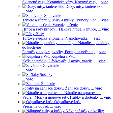
Sklenené vázy,
Keramické vázy,
Kovové vázy
...
viac
Dózy, misy, taniere sklo
...
viac
Stolovanie
Taniere a súpravy,
Misy a misky ,
Príbory,
Poh
...
viac
Varenie,pečenie
Hrnce a sady hrncov ,
Tlakové hrnce,
Panvice,
...
viac
Párty
Tortové sviečky a fontány,
Napichovátka,
...
viac
Náradie a pomôcky
do kuchyne
Formičky a vykrajovačky,
Formy na pečenie,
...
viac
Kúpelňa a WC
Koše na prádlo,
Dávkovače,
Lavóry, vandle,
...
viac
Zaváranie
...
viac
Sušiaky
...
viac
Žehlenie
Poťahy na žehliace dosky,
Žehliace dosky,
...
viac
Náradie na upratovanie
Vedrá ,
Mopy a mopové sety,
Hubky a drôtenky
...
viac
Odpadkové koše
Vrecia na odpad,
...
viac
Nákupné tašky a košíky