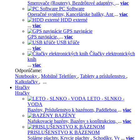
Smerovače (Routery),
Bezdrôtové adaptéry,
...
viac
PC Software
Operačné systémy,
Kancelárske balíky,
Ant
...
viac
HDD externé
...
viac
GPS navigácie
GPS navigácie,
...
viac
USB kľúče
...
viac
Čítačky elektronických
kníh
...
viac
Odporúčame:
Notebooky
,
Mobilné Telefóny
,
Tablety a príslušenstvo
,
Kalkulačky
, ...
Hračky
Hračky
LETO - SLNKO -
VODA
Bazény,
Príslušenstvo k bazénom,
Paddleboa
...
viac
BAZÉNY
Nafukovacie bazény,
Bazény s konštrukciou,
...
viac
PRISLUŠENSTVO K BÁZENOM
Solárne plachty,
Krycie plachty ,
Schodíky,
Vy
...
viac