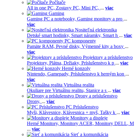
Počítače
All in one PC,
Zostavy PC,
Mini PC,
...
viac
Gaming
Gaming PC a notebooky,
Gaming monitory a pro
...
viac
Nositeľná elektronika
Detské smart hodinky,
Smart náramky,
Smart h
...
viac
PC komponenty
Pamäte RAM,
Pevné disky,
Výmenné kity a boxy
...
viac
Projektory a príslušenstvo
Projektory,
Plátna,
Držiaky,
Príslušenstvo k p
...
viac
Herné konzoly
Nintendo,
Gamepady,
Príslušenstvo k herným kon
...
viac
Virtuálna realita
Okuliare pre Virtuálnu realitu,
Stanice a s
...
viac
Drony a príslušenstvo
Drony,
...
viac
PC Príslušenstvo
Myši,
Klávesnice,
Klávesnica + myš,
Tašky k
...
viac
Monitory a displeje
Herné Monitory,
Monitory ACER,
Monitory DELL,
M
...
viac
Sieť a komunikácia