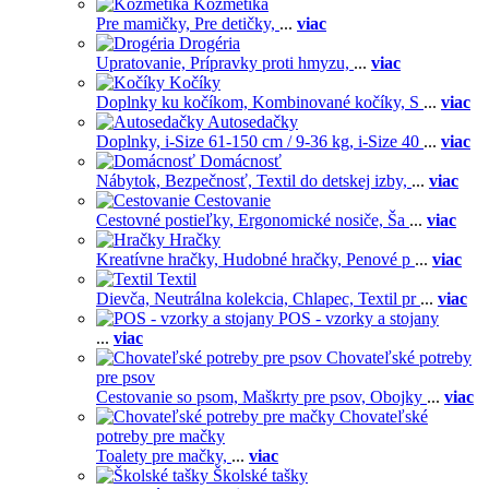
Kozmetika
Pre mamičky,
Pre detičky,
...
viac
Drogéria
Upratovanie,
Prípravky proti hmyzu,
...
viac
Kočíky
Doplnky ku kočíkom,
Kombinované kočíky,
S
...
viac
Autosedačky
Doplnky,
i-Size 61-150 cm / 9-36 kg,
i-Size 40
...
viac
Domácnosť
Nábytok,
Bezpečnosť,
Textil do detskej izby,
...
viac
Cestovanie
Cestovné postieľky,
Ergonomické nosiče,
Ša
...
viac
Hračky
Kreatívne hračky,
Hudobné hračky,
Penové p
...
viac
Textil
Dievča,
Neutrálna kolekcia,
Chlapec,
Textil pr
...
viac
POS - vzorky a stojany
...
viac
Chovateľské potreby
pre psov
Cestovanie so psom,
Maškrty pre psov,
Obojky
...
viac
Chovateľské
potreby pre mačky
Toalety pre mačky,
...
viac
Školské tašky