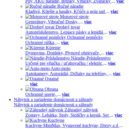
Píly,
AKU náradie,
Brúsky,
Vŕtačky,
Zváračky
...
viac
Ručné náradie
Kladivá,
Kliešte a hasáky,
Kľúče a gola sad
...
viac
Motorové stroje
Generátory,
Vibračné Dosky,
...
viac
Drobný tovar
Autopríslušenstvo,
Lepiace pásky a lepidlá
...
viac
Ochranné pomôcky
Ochranné rúška,
...
viac
Kúrenie
Dymovina,
Doplnky,
Plynové ohrievače,
...
viac
Náradie-Príslušenstvo
Určené pre vŕtačku / uťahovačku / elektric
...
viac
Auto-moto
Autokamery,
Autorádiá,
Držiaky na telefóny,
...
viac
Ostatné
...
viac
Obrana
Ochranné spreje,
...
viac
Nábytok a zariadenie domácnosti a záhrady
Nábytok a zariadenie domácnosti a záhrady
Záhradný nábytok
Zostavy,
Lehátka,
Stoly,
Stoličky a kreslá,
Ser
...
viac
Kuchyne
Kuchyne MiniMax,
Vystavené kuchyne,
Drezy a d
...