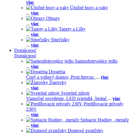
viac
Úložné boxy a vaky
...
viac
Obrazy
...
viac
Tapety a Lišty
...
viac
Slnečníky
...
viac
Domácnosť
Domácnosť
Samoohrievajúce jedlo
...
viac
Drogéria
Čistý a voňavý domov,
Proti hmyzu,
...
viac
Žiarovky
...
viac
Svetelné zdroje
Vianočné osvetlenie,
LED svietidlá,
Stolné
...
viac
Predlžovacie prívody
230V
...
viac
Spínacie Hodiny , merače
...
viac
Domové zvončeky