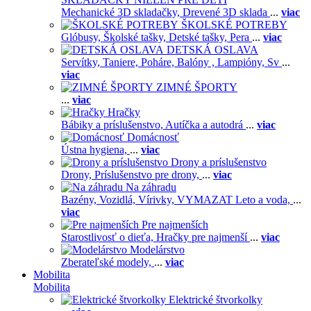
Mechanické 3D skladačky,
Drevené 3D sklada
...
viac
ŠKOLSKÉ POTREBY
Glóbusy,
Školské tašky,
Detské tašky,
Pera
...
viac
DETSKÁ OSLAVA
Servítky,
Taniere,
Poháre,
Balóny ,
Lampióny,
Sv
...
viac
ZIMNÉ ŠPORTY
...
viac
Hračky
Bábiky a príslušenstvo,
Autíčka a autodrá
...
viac
Domácnosť
Ústna hygiena,
...
viac
Drony a príslušenstvo
Drony,
Príslušenstvo pre drony,
...
viac
Na záhradu
Bazény,
Vozidlá,
Vírivky,
VYMAZAT Leto a voda,
...
viac
Pre najmenších
Starostlivosť o dieťa,
Hračky pre najmenší
...
viac
Modelárstvo
Zberateľské modely,
...
viac
Mobilita
Mobilita
Elektrické štvorkolky