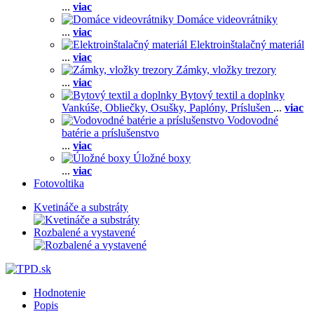
...
viac
Domáce videovrátniky
...
viac
Elektroinštalačný materiál
...
viac
Zámky, vložky trezory
...
viac
Bytový textil a doplnky
Vankúše,
Obliečky,
Osušky,
Paplóny,
Príslušen
...
viac
Vodovodné
batérie a príslušenstvo
...
viac
Úložné boxy
...
viac
Fotovoltika
Kvetináče a substráty
Rozbalené a vystavené
Hodnotenie
Popis