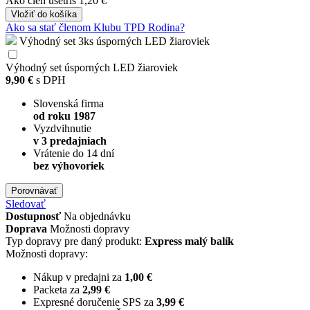
Ako člen
ušetríš 1,20 €
Vložiť
do košíka
Ako sa stať členom Klubu TPD Rodina?
Výhodný set 3ks úsporných LED žiaroviek
Výhodný set úsporných LED žiaroviek
9,90 €
s DPH
Slovenská firma
od roku 1987
Vyzdvihnutie
v 3 predajniach
Vrátenie do 14 dní
bez výhovoriek
Porovnávať
Sledovať
Dostupnosť
Na objednávku
Doprava
Možnosti dopravy
Typ dopravy pre daný produkt:
Express malý balík
Možnosti dopravy:
Nákup v predajni za
1,00 €
Packeta za
2,99 €
Expresné doručenie SPS za
3,99 €