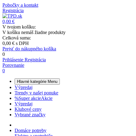
Pobočky a kontakt
Registrácia
0,00 €
V tvojom košíku:
V košíku nemáš žiadne produkty
Celková suma:
0,00 €
s DPH
Prejsť do nákupného košíka
0
Prihlásenie
Registrácia
Porovnanie
0
Hlavné kategórie
Menu
Výpredaj
Trendy v našej ponuke
%
Super akcie
Akcie
Výpredaj
Klubové ceny
Vybrané značky
Domáce potreby
Elektro a spotrebiče