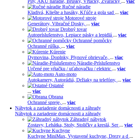
Píly,
AKU náradie,
Brúsky,
Vŕtačky,
Zváračky
...
viac
Ručné náradie
Kladivá,
Kliešte a hasáky,
Kľúče a gola sad
...
viac
Motorové stroje
Generátory,
Vibračné Dosky,
...
viac
Drobný tovar
Autopríslušenstvo,
Lepiace pásky a lepidlá
...
viac
Ochranné pomôcky
Ochranné rúška,
...
viac
Kúrenie
Dymovina,
Doplnky,
Plynové ohrievače,
...
viac
Náradie-Príslušenstvo
Určené pre vŕtačku / uťahovačku / elektric
...
viac
Auto-moto
Autokamery,
Autorádiá,
Držiaky na telefóny,
...
viac
Ostatné
...
viac
Obrana
Ochranné spreje,
...
viac
Nábytok a zariadenie domácnosti a záhrady
Nábytok a zariadenie domácnosti a záhrady
Záhradný nábytok
Zostavy,
Lehátka,
Stoly,
Stoličky a kreslá,
Ser
...
viac
Kuchyne
Kuchyne MiniMax,
Vystavené kuchyne,
Drezy a d
...