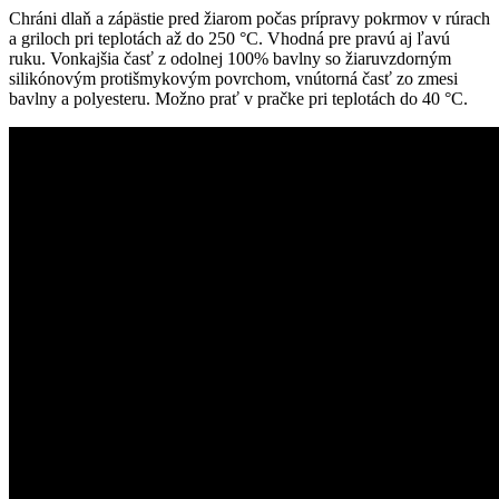
Chráni dlaň a zápästie pred žiarom počas prípravy pokrmov v rúrach
a griloch pri teplotách až do 250 °C. Vhodná pre pravú aj ľavú
ruku. Vonkajšia časť z odolnej 100% bavlny so žiaruvzdorným
silikónovým protišmykovým povrchom, vnútorná časť zo zmesi
bavlny a polyesteru. Možno prať v pračke pri teplotách do 40 °C.