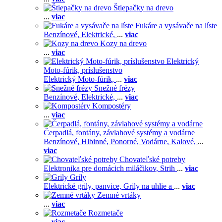
Štiepačky na drevo
...
viac
Fukáre a vysávače na líste
Benzínové,
Elektrické,
...
viac
Kozy na drevo
...
viac
Elektrický
Moto-fúrik, príslušenstvo
Elektrický Moto-fúrik,
...
viac
Snežné frézy
Benzínové,
Elektrické,
...
viac
Kompostéry
...
viac
Čerpadlá, fontány, závlahové systémy a vodárne
Benzínové,
Hlbinné,
Ponorné,
Vodárne,
Kalové,
...
viac
Chovateľské potreby
Elektronika pre domácich miláčikov,
Strih
...
viac
Grily
Elektrické grily, panvice,
Grily na uhlie a
...
viac
Zemné vrtáky
...
viac
Rozmetače
...
viac