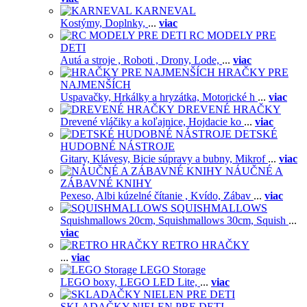
KARNEVAL
Kostýmy,
Doplnky,
...
viac
RC MODELY PRE
DETI
Autá a stroje ,
Roboti ,
Drony,
Lode,
...
viac
HRAČKY PRE
NAJMENŠÍCH
Uspavačky,
Hrkálky a hryzátka,
Motorické h
...
viac
DREVENÉ HRAČKY
Drevené vláčiky a koľajnice,
Hojdacie ko
...
viac
DETSKÉ
HUDOBNÉ NÁSTROJE
Gitary,
Klávesy,
Bicie súpravy a bubny,
Mikrof
...
viac
NÁUČNÉ A
ZÁBAVNÉ KNIHY
Pexeso,
Albi kúzelné čítanie ,
Kvído,
Zábav
...
viac
SQUISHMALLOWS
Squishmallows 20cm,
Squishmallows 30cm,
Squish
...
viac
RETRO HRAČKY
...
viac
LEGO Storage
LEGO boxy,
LEGO LED Lite,
...
viac
SKLADAČKY NIELEN PRE DETI