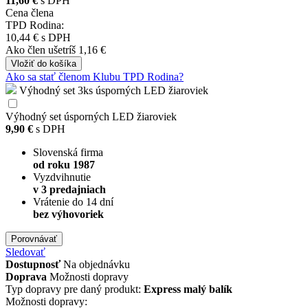
11,60 €
s DPH
Cena člena
TPD Rodina:
10,44 €
s DPH
Ako člen
ušetríš 1,16 €
Vložiť
do košíka
Ako sa stať členom Klubu TPD Rodina?
Výhodný set 3ks úsporných LED žiaroviek
Výhodný set úsporných LED žiaroviek
9,90 €
s DPH
Slovenská firma
od roku 1987
Vyzdvihnutie
v 3 predajniach
Vrátenie do 14 dní
bez výhovoriek
Porovnávať
Sledovať
Dostupnosť
Na objednávku
Doprava
Možnosti dopravy
Typ dopravy pre daný produkt:
Express malý balík
Možnosti dopravy: