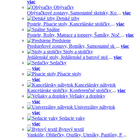
viac
Obývačky
Obývačkové zostavy,
Samostatné skrinky,
Ko
...
viac
Detské izby
Postele,
Písacie stoly,
Kancelárske stoličky
...
viac
Spálne
Postele,
Rošty,
Matrace a toppery,
Šatníky,
Noč
...
viac
Predsiene
Predsieňové zostavy,
Botníky,
Samostatné sk
...
viac
Stoly a stoličky
Jedálenské stoly,
Jedálenské a barové stol
...
viac
Sedačky
...
viac
Písacie stoly
...
viac
Kancelársky nábytok
Kancelárske stoličky,
Konferenčné stoličky
...
viac
Vešiaky a doplnky
...
viac
Univerzálny nábytok
...
viac
Sedacie vaky
...
viac
Bytový textil
Vankúše,
Obliečky,
Osušky,
Uteráky,
Paplóny,
P
...