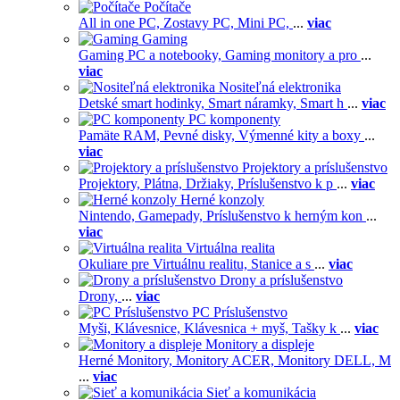
Počítače
All in one PC,
Zostavy PC,
Mini PC,
...
viac
Gaming
Gaming PC a notebooky,
Gaming monitory a pro
...
viac
Nositeľná elektronika
Detské smart hodinky,
Smart náramky,
Smart h
...
viac
PC komponenty
Pamäte RAM,
Pevné disky,
Výmenné kity a boxy
...
viac
Projektory a príslušenstvo
Projektory,
Plátna,
Držiaky,
Príslušenstvo k p
...
viac
Herné konzoly
Nintendo,
Gamepady,
Príslušenstvo k herným kon
...
viac
Virtuálna realita
Okuliare pre Virtuálnu realitu,
Stanice a s
...
viac
Drony a príslušenstvo
Drony,
...
viac
PC Príslušenstvo
Myši,
Klávesnice,
Klávesnica + myš,
Tašky k
...
viac
Monitory a displeje
Herné Monitory,
Monitory ACER,
Monitory DELL,
M
...
viac
Sieť a komunikácia