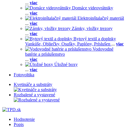
...
viac
Domáce videovrátniky
...
viac
Elektroinštalačný materiál
...
viac
Zámky, vložky trezory
...
viac
Bytový textil a doplnky
Vankúše,
Obliečky,
Osušky,
Paplóny,
Príslušen
...
viac
Vodovodné
batérie a príslušenstvo
...
viac
Úložné boxy
...
viac
Fotovoltika
Kvetináče a substráty
Rozbalené a vystavené
Hodnotenie
Popis