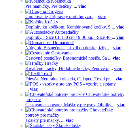
Kozmetika
Pre mamičky,
Pre detičky,
...
viac
Drogéria
Upratovanie,
Prípravky proti hmyzu,
...
viac
Kočíky
Doplnky ku kočíkom,
Kombinované kočíky,
S
...
viac
Autosedačky
Doplnky,
i-Size 61-150 cm / 9-36 kg,
i-Size 40
...
viac
Domácnosť
Nábytok,
Bezpečnosť,
Textil do detskej izby,
...
viac
Cestovanie
Cestovné postieľky,
Ergonomické nosiče,
Ša
...
viac
Hračky
Kreatívne hračky,
Hudobné hračky,
Penové p
...
viac
Textil
Dievča,
Neutrálna kolekcia,
Chlapec,
Textil pr
...
viac
POS - vzorky a stojany
...
viac
Chovateľské potreby
pre psov
Cestovanie so psom,
Maškrty pre psov,
Obojky
...
viac
Chovateľské
potreby pre mačky
Toalety pre mačky,
...
viac
Školské tašky