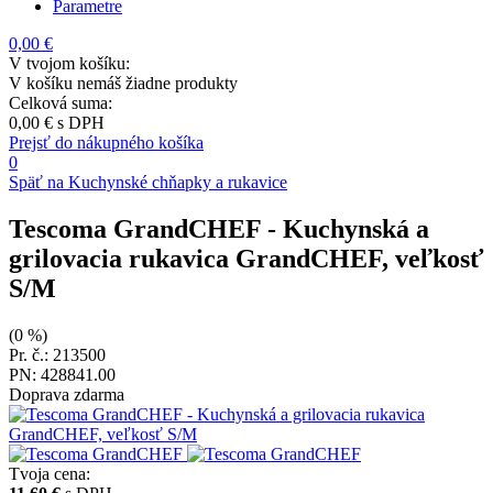
Parametre
0,00 €
V tvojom košíku:
V košíku nemáš žiadne produkty
Celková suma:
0,00 €
s DPH
Prejsť do nákupného košíka
0
Späť na Kuchynské chňapky a rukavice
Tescoma GrandCHEF
- Kuchynská a
grilovacia rukavica GrandCHEF, veľkosť
S/M
(0 %)
Pr. č.: 213500
PN: 428841.00
Doprava zdarma
Tvoja cena: