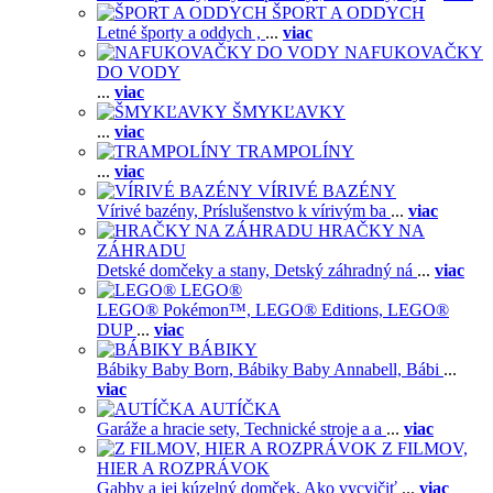
ŠPORT A ODDYCH
Letné športy a oddych ,
...
viac
NAFUKOVAČKY
DO VODY
...
viac
ŠMYKĽAVKY
...
viac
TRAMPOLÍNY
...
viac
VÍRIVÉ BAZÉNY
Vírivé bazény,
Príslušenstvo k vírivým ba
...
viac
HRAČKY NA
ZÁHRADU
Detské domčeky a stany,
Detský záhradný ná
...
viac
LEGO®
LEGO® Pokémon™,
LEGO® Editions,
LEGO®
DUP
...
viac
BÁBIKY
Bábiky Baby Born,
Bábiky Baby Annabell,
Bábi
...
viac
AUTÍČKA
Garáže a hracie sety,
Technické stroje a a
...
viac
Z FILMOV,
HIER A ROZPRÁVOK
Gabby a jej kúzelný domček,
Ako vycvičiť
...
viac