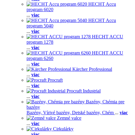
HECHT Accu
program 6020
...
viac
HECHT Accu
program 5040
...
viac
HECHT ACCU
program 1278
...
viac
HECHT ACCU
program 6260
...
viac
Kärcher Professional
...
viac
Procraft
...
viac
Procraft Industrial
...
viac
Bazény, Chémia pre
bazény
Bazény,
Vírivé bazény,
Detské bazény,
Chém
...
viac
Zemné valce
...
viac
Cirkulárky
...
viac