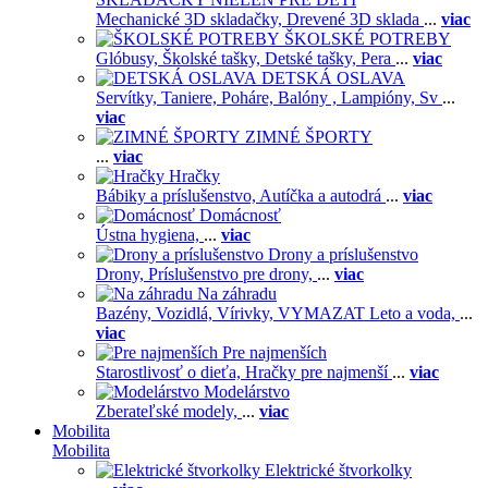
Mechanické 3D skladačky,
Drevené 3D sklada
...
viac
ŠKOLSKÉ POTREBY
Glóbusy,
Školské tašky,
Detské tašky,
Pera
...
viac
DETSKÁ OSLAVA
Servítky,
Taniere,
Poháre,
Balóny ,
Lampióny,
Sv
...
viac
ZIMNÉ ŠPORTY
...
viac
Hračky
Bábiky a príslušenstvo,
Autíčka a autodrá
...
viac
Domácnosť
Ústna hygiena,
...
viac
Drony a príslušenstvo
Drony,
Príslušenstvo pre drony,
...
viac
Na záhradu
Bazény,
Vozidlá,
Vírivky,
VYMAZAT Leto a voda,
...
viac
Pre najmenších
Starostlivosť o dieťa,
Hračky pre najmenší
...
viac
Modelárstvo
Zberateľské modely,
...
viac
Mobilita
Mobilita
Elektrické štvorkolky