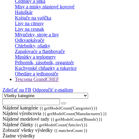
Cedníky a sitká
Misy a misky plastové kovové
Haluškár
Krájače na vajíčka
Lisy na citrusy
Lisy na cesnak
Mlynčeky, stroje a lisy
Odkvapkávače
Chlebníky, ošatky
Zapalovaće a flambovače
Minútky a teplomery
Príborník, zásobník, organizér
Kuchynské chňapky a rukavice
Obedáre a jedlonosiče
Tescoma GrandCHEF
Zdieľať na FB
Odporučiť e-mailom
Nájdené kategórie
{{ getModelCount('Categories') }}
Nájdení výrobcovia
{{ getModelCount('Manufacturers') }}
Nájdené modelové rady
{{ getModelCount('Brands') }}
Nájdené články
{{ getModelCount('Articles') }}
Zobraziť všetky výsledky
{{ matchesCount }}
Žiadne výsledky