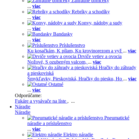
Záhradné domčeky
...
viac
Rebríky a schodíky
...
viac
Konvy, nádoby a sudy
...
viac
Bandasky
...
viac
Príslušenstvo
Ku kosačkám,
K pílam,
Ku krovinorezom a vyž
...
viac
Drviče vetiev a ovocia
Nožové,
S ozubeným valcom,
...
viac
Hračky do záhrady
a pieskoviská
Šmykľavky,
Pieskoviská,
Hračky do piesku,
Ho
...
viac
Ostatné
...
viac
Odporúčame:
Fukáre a vysávače na líste
, ...
Náradie
Náradie
Pneumatické
náradie a príslušenstvo
...
viac
Elektro náradie