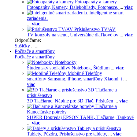
Fotoaparáty a kamery
Fotoaparáty,
Kamery,
Ďalekohľady,
Fotopasce,
...
viac
Inteligentné smart
zariadenia.
...
viac
Príslušenstvo TV/AV
TV konzoly na stenu,
Univerzálne diaľkové ov
...
viac
Odporúčame:
Sušičky
, ...
Počítače a smartfóny
Počítače a smartfóny
Notebooky
Študentský spoľahlivý Notebook,
Štúdium
...
viac
Mobilné Telefóny
smartfóny Samsung,
iPhone,
smartfóny Xiaomi,
t
...
viac
3D Tlačiarne a
príslušenstvo
3D Tlačiarne,
Náplne pre 3D Tlač,
Príslušen
...
viac
Tlačiarne a
Kancelárske potreby
SUPER Dopredaj EPSON TANK,
Tlačiarne,
Tankové
...
viac
Tablety a príslušenstvo
Tablety,
Púzdra,
Príslušenstvo pre tablety,
...
viac