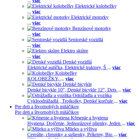
...
viac
Elektrické kolobežky
...
viac
Elektrické motorky
...
viac
Benzínové motorky
...
viac
Seniorské vozidlá
...
viac
Elektro skútre
...
viac
Detské vozidlá
Elektrické autíčka,
Elektrické traktory,
Š
...
viac
Kolobežky
KOLOBEŽKY,
...
viac
Detské bicykle
Detské bicykle 10",
Detské bicykle 12",
Dets
...
viac
Odrážadla a vozítka
Cykloodrážadlá ,
Trojkolky,
Detské korčule
...
viac
Pre deti a štvornohých miláčikov
Pre deti a štvornohých miláčikov
Kŕmenie a hygiena
Hygiena,
Dojčenie,
Jednorázové plienky,
Jeden
...
viac
Mlieko a výživa
Cereálie, chrumky a sušienky,
Príkrmy,
Bio
...
viac