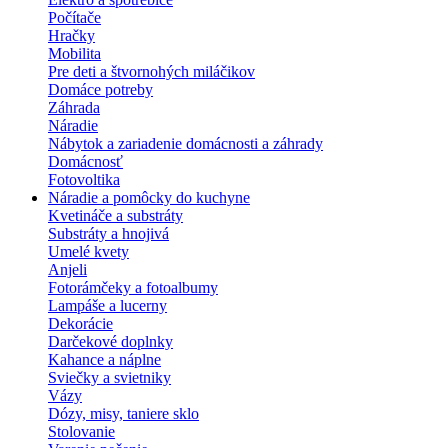
Počítače
Hračky
Mobilita
Pre deti a štvornohých miláčikov
Domáce potreby
Záhrada
Náradie
Nábytok a zariadenie domácnosti a záhrady
Domácnosť
Fotovoltika
Náradie a pomôcky do kuchyne
Kvetináče a substráty
Substráty a hnojivá
Umelé kvety
Anjeli
Fotorámčeky a fotoalbumy
Lampáše a lucerny
Dekorácie
Darčekové doplnky
Kahance a náplne
Sviečky a svietniky
Vázy
Dózy, misy, taniere sklo
Stolovanie