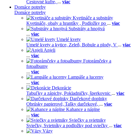
Cestovné kufre,
...
viac
Domáce potreby
Domáce potreby
Kvetináče a substráty
Kvetináče, obaly a hrantíky ,
Podložky po
...
viac
Substráty a hnojivá
...
viac
Umelé kvety
Umelé kvety a kytice,
Zeleň,
Bobule a plody,
V
...
viac
Anjeli
...
viac
Fotorámčeky a
fotoalbumy
...
viac
Lampáše a lucerny
...
viac
Dekorácie
Tabuľky a zápichy,
Pokladničky, šperkovnic
...
viac
Darčekové doplnky
Obrúsky papierové,
Tašky darčekové,
...
viac
Kahance a náplne
...
viac
Sviečky a svietniky
Sviečky,
Svietníky a podložky pod sviečky
...
viac
Vázy