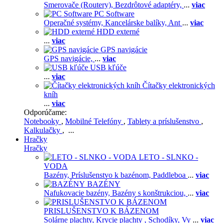
Smerovače (Routery),
Bezdrôtové adaptéry,
...
viac
PC Software
Operačné systémy,
Kancelárske balíky,
Ant
...
viac
HDD externé
...
viac
GPS navigácie
GPS navigácie,
...
viac
USB kľúče
...
viac
Čítačky elektronických
kníh
...
viac
Odporúčame:
Notebooky
,
Mobilné Telefóny
,
Tablety a príslušenstvo
,
Kalkulačky
, ...
Hračky
Hračky
LETO - SLNKO -
VODA
Bazény,
Príslušenstvo k bazénom,
Paddleboa
...
viac
BAZÉNY
Nafukovacie bazény,
Bazény s konštrukciou,
...
viac
PRISLUŠENSTVO K BÁZENOM
Solárne plachty,
Krycie plachty ,
Schodíky,
Vy
...
viac