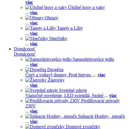
viac
Úložné boxy a vaky
...
viac
Obrazy
...
viac
Tapety a Lišty
...
viac
Slnečníky
...
viac
Domácnosť
Domácnosť
Samoohrievajúce jedlo
...
viac
Drogéria
Čistý a voňavý domov,
Proti hmyzu,
...
viac
Žiarovky
...
viac
Svetelné zdroje
Vianočné osvetlenie,
LED svietidlá,
Stolné
...
viac
Predlžovacie prívody
230V
...
viac
Spínacie Hodiny , merače
...
viac
Domové zvončeky