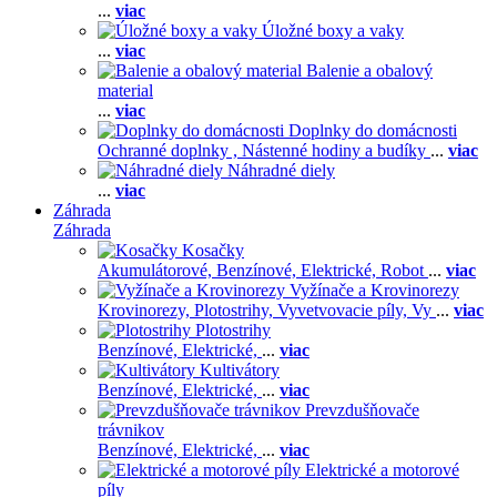
...
viac
Úložné boxy a vaky
...
viac
Balenie a obalový
material
...
viac
Doplnky do domácnosti
Ochranné doplnky ,
Nástenné hodiny a budíky
...
viac
Náhradné diely
...
viac
Záhrada
Záhrada
Kosačky
Akumulátorové,
Benzínové,
Elektrické,
Robot
...
viac
Vyžínače a Krovinorezy
Krovinorezy,
Plotostrihy,
Vyvetvovacie píly,
Vy
...
viac
Plotostrihy
Benzínové,
Elektrické,
...
viac
Kultivátory
Benzínové,
Elektrické,
...
viac
Prevzdušňovače
trávnikov
Benzínové,
Elektrické,
...
viac
Elektrické a motorové
píly