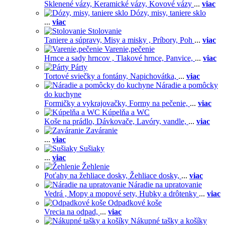
Sklenené vázy,
Keramické vázy,
Kovové vázy
...
viac
Dózy, misy, taniere sklo
...
viac
Stolovanie
Taniere a súpravy,
Misy a misky ,
Príbory,
Poh
...
viac
Varenie,pečenie
Hrnce a sady hrncov ,
Tlakové hrnce,
Panvice,
...
viac
Párty
Tortové sviečky a fontány,
Napichovátka,
...
viac
Náradie a pomôcky
do kuchyne
Formičky a vykrajovačky,
Formy na pečenie,
...
viac
Kúpelňa a WC
Koše na prádlo,
Dávkovače,
Lavóry, vandle,
...
viac
Zaváranie
...
viac
Sušiaky
...
viac
Žehlenie
Poťahy na žehliace dosky,
Žehliace dosky,
...
viac
Náradie na upratovanie
Vedrá ,
Mopy a mopové sety,
Hubky a drôtenky
...
viac
Odpadkové koše
Vrecia na odpad,
...
viac
Nákupné tašky a košíky