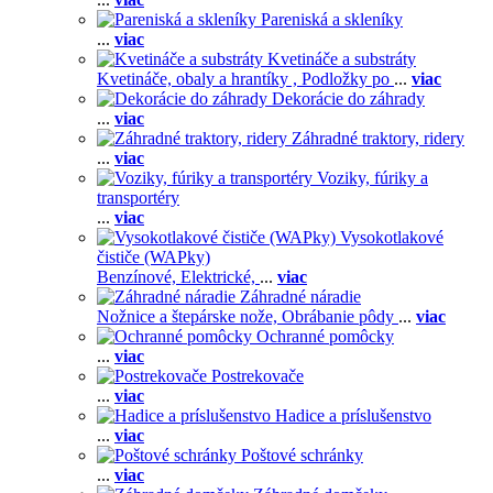
Pareniská a skleníky
...
viac
Kvetináče a substráty
Kvetináče, obaly a hrantíky ,
Podložky po
...
viac
Dekorácie do záhrady
...
viac
Záhradné traktory, ridery
...
viac
Voziky, fúriky a
transportéry
...
viac
Vysokotlakové
čističe (WAPky)
Benzínové,
Elektrické,
...
viac
Záhradné náradie
Nožnice a štepárske nože,
Obrábanie pôdy
...
viac
Ochranné pomôcky
...
viac
Postrekovače
...
viac
Hadice a príslušenstvo
...
viac
Poštové schránky
...
viac