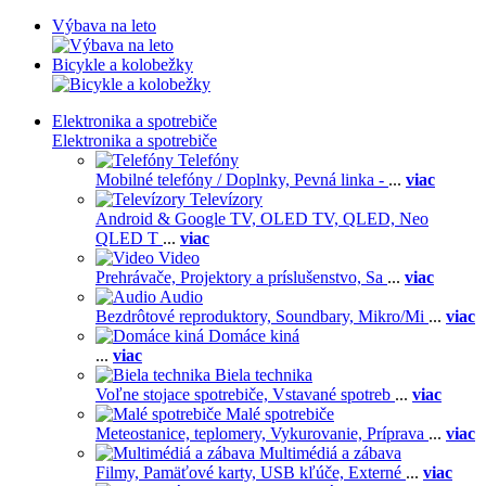
Výbava na leto
Bicykle a kolobežky
Elektronika a spotrebiče
Elektronika a spotrebiče
Telefóny
Mobilné telefóny / Doplnky,
Pevná linka -
...
viac
Televízory
Android & Google TV,
OLED TV,
QLED, Neo
QLED T
...
viac
Video
Prehrávače,
Projektory a príslušenstvo,
Sa
...
viac
Audio
Bezdrôtové reproduktory,
Soundbary,
Mikro/Mi
...
viac
Domáce kiná
...
viac
Biela technika
Voľne stojace spotrebiče,
Vstavané spotreb
...
viac
Malé spotrebiče
Meteostanice, teplomery,
Vykurovanie,
Príprava
...
viac
Multimédiá a zábava
Filmy,
Pamäťové karty,
USB kľúče,
Externé
...
viac