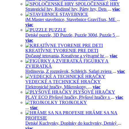
SPOLOČENSKÉ HRY
Strategické hry,
Rodinné hry,
Párty hry,
Dets
...
viac
STAVEBNICE
iM.Master stavebnice,
Stavebnice GraviTrax,
ME
...
viac
PUZZLE
Detské puzzle,
3D Puzzle,
Puzzle 300d,
Puzzle 5
...
viac
KREATÍVNE TVORENIE PRE DETI
Dočasné tetovania,
Kreatívne a výtvarné hr
...
viac
FIGÚRKY A
ZVIERATKÁ
Hrdinovia,
Z rozprávok,
Schleich,
Safari zviera
...
viac
VEDECKÉ A TECHNICKÉ HRAČKY
Elektronické hračky,
Mikroskopy,
...
viac
PLYŠOVÉ HRAČKY
PLAY ECO Plyšové hračky,
Plyšové hračky s
...
viac
TROJKOLKY
...
viac
HRÁME SA NA
PROFESIE
Detské Kuchynky,
Doplnky do kuchynky,
Detský
...
viac