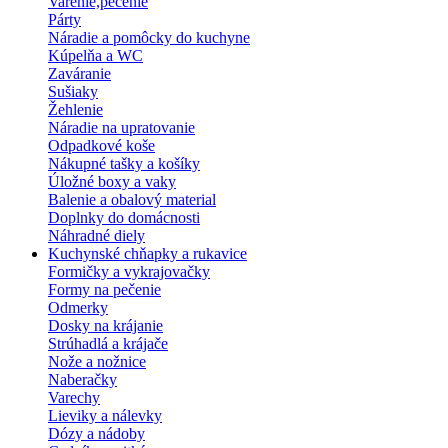
Varenie,pečenie
Párty
Náradie a pomôcky do kuchyne
Kúpelňa a WC
Zaváranie
Sušiaky
Žehlenie
Náradie na upratovanie
Odpadkové koše
Nákupné tašky a košíky
Úložné boxy a vaky
Balenie a obalový material
Doplnky do domácnosti
Náhradné diely
Kuchynské chňapky a rukavice
Formičky a vykrajovačky
Formy na pečenie
Odmerky
Dosky na krájanie
Strúhadlá a krájače
Nože a nožnice
Naberačky
Varechy
Lieviky a nálevky
Dózy a nádoby