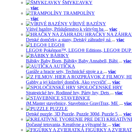
ŠMYKĽAVKY
...
viac
TRAMPOLÍNY
...
viac
VÍRIVÉ BAZÉNY
Vírivé bazény,
Príslušenstvo k vírivým ba
...
viac
HRAČKY NA ZÁHR
Detské domčeky a stany,
Detský záhradný ná
...
viac
LEGO®
LEGO® Pokémon™,
LEGO® Editions,
LEGO® DUP
BÁBIKY
Bábiky Baby Born,
Bábiky Baby Annabell,
Bábi
...
viac
AUTÍČKA
Garáže a hracie sety,
Technické stroje a a
...
viac
Z FILMOV, 
Gabby a jej kúzelný domček,
Ako vycvičiť
...
viac
SPOLOČENSKÉ HRY
Strategické hry,
Rodinné hry,
Párty hry,
Dets
...
viac
STAVEBNICE
iM.Master stavebnice,
Stavebnice GraviTrax,
ME
...
viac
PUZZLE
Detské puzzle,
3D Puzzle,
Puzzle 300d,
Puzzle 5
...
viac
KREATÍVNE
Dočasné tetovania,
Kreatívne a výtvarné hr
...
viac
FIGÚRKY A ZVIERA