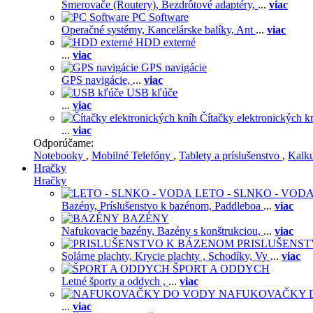
Smerovače (Routery),
Bezdrôtové adaptéry,
...
viac
PC Software
Operačné systémy,
Kancelárske balíky,
Ant
...
viac
HDD externé
...
viac
GPS navigácie
GPS navigácie,
...
viac
USB kľúče
...
viac
Čítačky elektronických k
...
viac
Odporúčame:
Notebooky
,
Mobilné Telefóny
,
Tablety a príslušenstvo
,
Kalk
Hračky
Hračky
LETO - SLNKO - VOD
Bazény,
Príslušenstvo k bazénom,
Paddleboa
...
viac
BAZÉNY
Nafukovacie bazény,
Bazény s konštrukciou,
...
viac
PRISLUŠENS
Solárne plachty,
Krycie plachty ,
Schodíky,
Vy
...
viac
ŠPORT A ODDYCH
Letné športy a oddych ,
...
viac
NAFUKOVAČKY 
...
viac