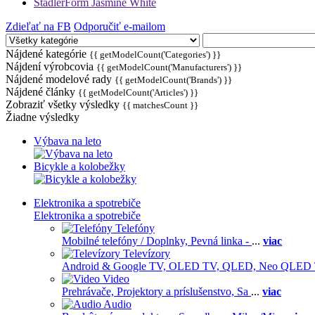
StadlerForm Jasmine White
Zdieľať na FB
Odporučiť e-mailom
Nájdené kategórie
{{ getModelCount('Categories') }}
Nájdení výrobcovia
{{ getModelCount('Manufacturers') }}
Nájdené modelové rady
{{ getModelCount('Brands') }}
Nájdené články
{{ getModelCount('Articles') }}
Zobraziť všetky výsledky
{{ matchesCount }}
Žiadne výsledky
Výbava na leto
Bicykle a kolobežky
Elektronika a spotrebiče
Elektronika a spotrebiče
Telefóny
Mobilné telefóny / Doplnky,
Pevná linka -
...
viac
Televízory
Android & Google TV,
OLED TV,
QLED, Neo QLED
Video
Prehrávače,
Projektory a príslušenstvo,
Sa
...
viac
Audio