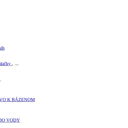
níh
ulačky
, ...
A
TVO K BÁZENOM
DO VODY