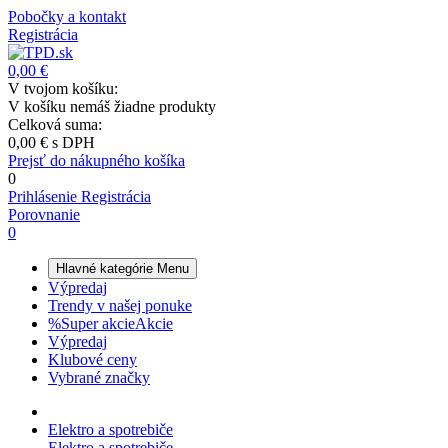
Pobočky a kontakt
Registrácia
0,00 €
V tvojom košíku:
V košíku nemáš žiadne produkty
Celková suma:
0,00 €
s DPH
Prejsť do nákupného košíka
0
Prihlásenie
Registrácia
Porovnanie
0
Hlavné kategórie
Menu
Výpredaj
Trendy v našej ponuke
%
Super akcie
Akcie
Výpredaj
Klubové ceny
Vybrané značky
Elektro a spotrebiče
Elektro a spotrebiče