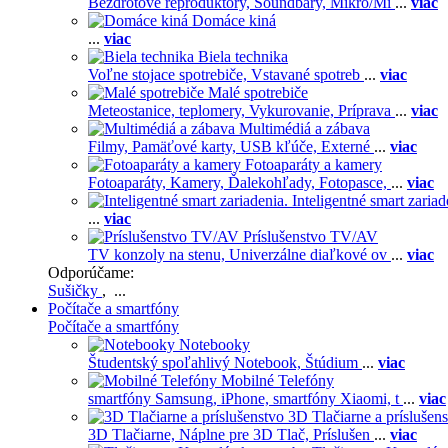
Bezdrôtové reproduktory,
Soundbary,
Mikro/Mi
...
viac
Domáce kiná
...
viac
Biela technika
Voľne stojace spotrebiče,
Vstavané spotreb
...
viac
Malé spotrebiče
Meteostanice, teplomery,
Vykurovanie,
Príprava
...
viac
Multimédiá a zábava
Filmy,
Pamäťové karty,
USB kľúče,
Externé
...
viac
Fotoaparáty a kamery
Fotoaparáty,
Kamery,
Ďalekohľady,
Fotopasce,
...
viac
Inteligentné smart zariad
...
viac
Príslušenstvo TV/AV
TV konzoly na stenu,
Univerzálne diaľkové ov
...
viac
Odporúčame:
Sušičky
, ...
Počítače a smartfóny
Počítače a smartfóny
Notebooky
Študentský spoľahlivý Notebook,
Štúdium
...
viac
Mobilné Telefóny
smartfóny Samsung,
iPhone,
smartfóny Xiaomi,
t
...
viac
3D Tlačiarne a príslušen
3D Tlačiarne,
Náplne pre 3D Tlač,
Príslušen
...
viac