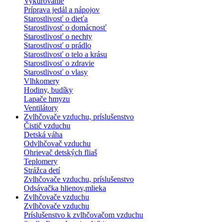
Vykurovanie
Príprava jedál a nápojov
Starostlivosť o dieťa
Starostlivosť o domácnosť
Starostlivosť o nechty
Starostlivosť o prádlo
Starostlivosť o telo a krásu
Starostlivosť o zdravie
Starostlivosť o vlasy
Vlhkomery
Hodiny, budíky
Lapače hmyzu
Ventilátory
Zvlhčovače vzduchu, príslušenstvo
Čistič vzduchu
Detská váha
Odvlhčovač vzduchu
Ohrievač detských fliaš
Teplomery
Strážca detí
Zvlhčovače vzduchu, príslušenstvo
Odsávačka hlienov,mlieka
Zvlhčovače vzduchu
Zvlhčovače vzduchu
Príslušenstvo k zvlhčovačom vzduchu