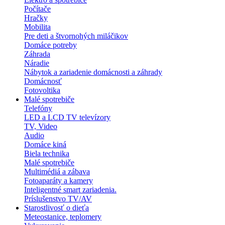
Počítače
Hračky
Mobilita
Pre deti a štvornohých miláčikov
Domáce potreby
Záhrada
Náradie
Nábytok a zariadenie domácnosti a záhrady
Domácnosť
Fotovoltika
Malé spotrebiče
Telefóny
LED a LCD TV televízory
TV, Video
Audio
Domáce kiná
Biela technika
Malé spotrebiče
Multimédiá a zábava
Fotoaparáty a kamery
Inteligentné smart zariadenia.
Príslušenstvo TV/AV
Starostlivosť o dieťa
Meteostanice, teplomery