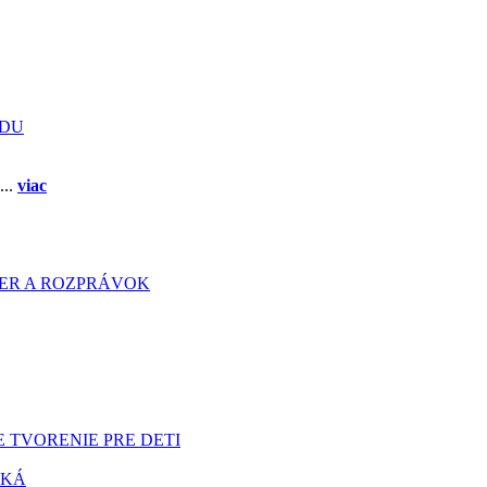
ADU
...
viac
HIER A ROZPRÁVOK
 TVORENIE PRE DETI
TKÁ