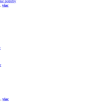
ske potreby
..
viac
c
c
..
viac