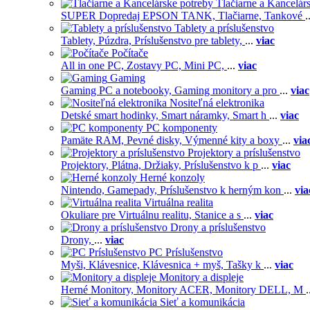
Tlačiarne a Kancelár
SUPER Dopredaj EPSON TANK,
Tlačiarne,
Tankové
.
Tablety a príslušenstvo
Tablety,
Púzdra,
Príslušenstvo pre tablety,
...
viac
Počítače
All in one PC,
Zostavy PC,
Mini PC,
...
viac
Gaming
Gaming PC a notebooky,
Gaming monitory a pro
...
viac
Nositeľná elektronika
Detské smart hodinky,
Smart náramky,
Smart h
...
viac
PC komponenty
Pamäte RAM,
Pevné disky,
Výmenné kity a boxy
...
via
Projektory a príslušenstvo
Projektory,
Plátna,
Držiaky,
Príslušenstvo k p
...
viac
Herné konzoly
Nintendo,
Gamepady,
Príslušenstvo k herným kon
...
via
Virtuálna realita
Okuliare pre Virtuálnu realitu,
Stanice a s
...
viac
Drony a príslušenstvo
Drony,
...
viac
PC Príslušenstvo
Myši,
Klávesnice,
Klávesnica + myš,
Tašky k
...
viac
Monitory a displeje
Herné Monitory,
Monitory ACER,
Monitory DELL,
M
.
Sieť a komunikácia