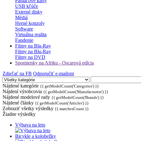
Pamäťové karty
USB kľúče
Externé disky
Médiá
Herné konzoly
Software
Virtuálna realita
Fandenie
Filmy na Blu-Ray
Filmy na Blu-Ray
Filmy na DVD
Spomienky na Afriku - Oscarová edícia
Zdieľať na FB
Odporučiť e-mailom
Nájdené kategórie
{{ getModelCount('Categories') }}
Nájdení výrobcovia
{{ getModelCount('Manufacturers') }}
Nájdené modelové rady
{{ getModelCount('Brands') }}
Nájdené články
{{ getModelCount('Articles') }}
Zobraziť všetky výsledky
{{ matchesCount }}
Žiadne výsledky
Výbava na leto
Bicykle a kolobežky