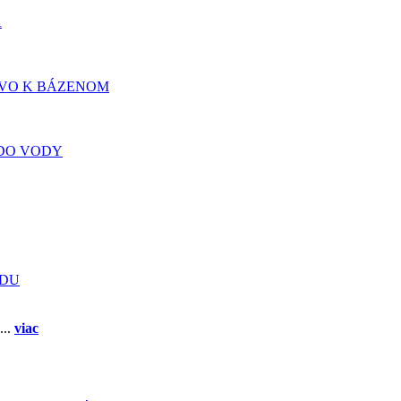
A
TVO K BÁZENOM
DO VODY
ADU
...
viac