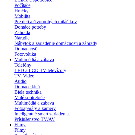
Počítače
Hračky
Mobilita
Pre deti a štvornohých miláčikov
Domáce potreby
Záhrada
Náradie
Nábytok a zariadenie domácnosti a záhrady
Domácnosť
Fotovoltika
Multimédiá a zábava
Telefóny
LED a LCD TV televízory
TV, Video
Audio
Domáce kiná
Biela technika
Malé spotrebiče
Multimédiá a zábava
Fotoaparáty a kamery
Inteligentné smart zariadenia.
Príslušenstvo TV/AV
Filmy
Filmy