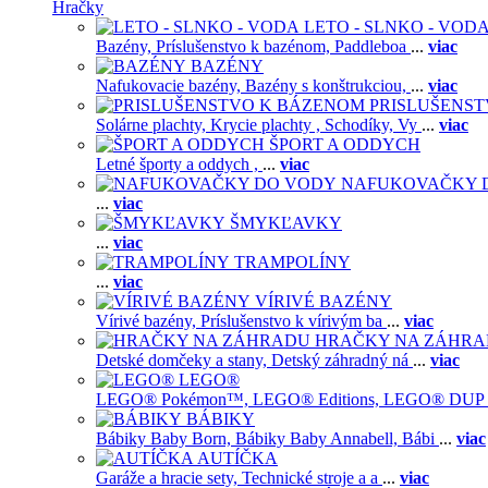
Hračky
LETO - SLNKO - VOD
Bazény,
Príslušenstvo k bazénom,
Paddleboa
...
viac
BAZÉNY
Nafukovacie bazény,
Bazény s konštrukciou,
...
viac
PRISLUŠENS
Solárne plachty,
Krycie plachty ,
Schodíky,
Vy
...
viac
ŠPORT A ODDYCH
Letné športy a oddych ,
...
viac
NAFUKOVAČKY 
...
viac
ŠMYKĽAVKY
...
viac
TRAMPOLÍNY
...
viac
VÍRIVÉ BAZÉNY
Vírivé bazény,
Príslušenstvo k vírivým ba
...
viac
HRAČKY NA ZÁHR
Detské domčeky a stany,
Detský záhradný ná
...
viac
LEGO®
LEGO® Pokémon™,
LEGO® Editions,
LEGO® DUP
BÁBIKY
Bábiky Baby Born,
Bábiky Baby Annabell,
Bábi
...
viac
AUTÍČKA
Garáže a hracie sety,
Technické stroje a a
...
viac