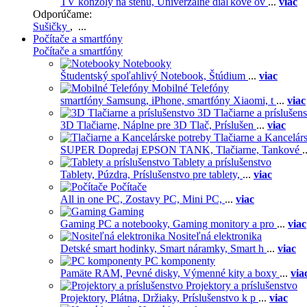
TV konzoly na stenu,
Univerzálne diaľkové ov
...
viac
Odporúčame:
Sušičky
, ...
Počítače a smartfóny
Počítače a smartfóny
Notebooky
Študentský spoľahlivý Notebook,
Štúdium
...
viac
Mobilné Telefóny
smartfóny Samsung,
iPhone,
smartfóny Xiaomi,
t
...
viac
3D Tlačiarne a príslušen
3D Tlačiarne,
Náplne pre 3D Tlač,
Príslušen
...
viac
Tlačiarne a Kancelár
SUPER Dopredaj EPSON TANK,
Tlačiarne,
Tankové
.
Tablety a príslušenstvo
Tablety,
Púzdra,
Príslušenstvo pre tablety,
...
viac
Počítače
All in one PC,
Zostavy PC,
Mini PC,
...
viac
Gaming
Gaming PC a notebooky,
Gaming monitory a pro
...
viac
Nositeľná elektronika
Detské smart hodinky,
Smart náramky,
Smart h
...
viac
PC komponenty
Pamäte RAM,
Pevné disky,
Výmenné kity a boxy
...
via
Projektory a príslušenstvo
Projektory,
Plátna,
Držiaky,
Príslušenstvo k p
...
viac