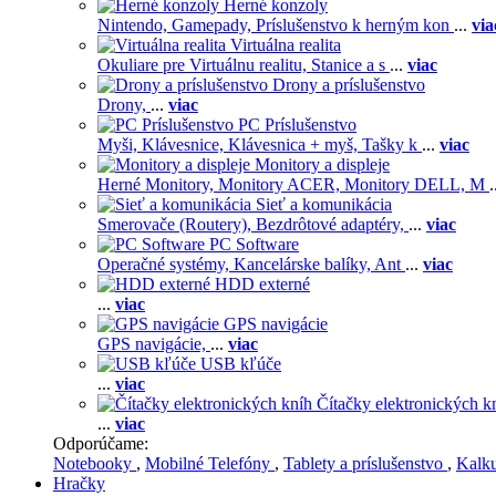
Herné konzoly
Nintendo,
Gamepady,
Príslušenstvo k herným kon
...
via
Virtuálna realita
Okuliare pre Virtuálnu realitu,
Stanice a s
...
viac
Drony a príslušenstvo
Drony,
...
viac
PC Príslušenstvo
Myši,
Klávesnice,
Klávesnica + myš,
Tašky k
...
viac
Monitory a displeje
Herné Monitory,
Monitory ACER,
Monitory DELL,
M
.
Sieť a komunikácia
Smerovače (Routery),
Bezdrôtové adaptéry,
...
viac
PC Software
Operačné systémy,
Kancelárske balíky,
Ant
...
viac
HDD externé
...
viac
GPS navigácie
GPS navigácie,
...
viac
USB kľúče
...
viac
Čítačky elektronických k
...
viac
Odporúčame:
Notebooky
,
Mobilné Telefóny
,
Tablety a príslušenstvo
,
Kalk
Hračky