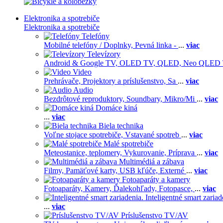
Elektronika a spotrebiče
Elektronika a spotrebiče
Telefóny
Mobilné telefóny / Doplnky,
Pevná linka -
...
viac
Televízory
Android & Google TV,
OLED TV,
QLED, Neo QLED
Video
Prehrávače,
Projektory a príslušenstvo,
Sa
...
viac
Audio
Bezdrôtové reproduktory,
Soundbary,
Mikro/Mi
...
viac
Domáce kiná
...
viac
Biela technika
Voľne stojace spotrebiče,
Vstavané spotreb
...
viac
Malé spotrebiče
Meteostanice, teplomery,
Vykurovanie,
Príprava
...
viac
Multimédiá a zábava
Filmy,
Pamäťové karty,
USB kľúče,
Externé
...
viac
Fotoaparáty a kamery
Fotoaparáty,
Kamery,
Ďalekohľady,
Fotopasce,
...
viac
Inteligentné smart zariad
...
viac
Príslušenstvo TV/AV