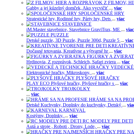
Z FILMOV, 
Gabby a jej kúzelný domček,
Ako vycvičiť
...
viac
SPOLOČENSKÉ HRY
Strategické hry,
Rodinné hry,
Párty hry,
Dets
...
viac
STAVEBNICE
iM.Master stavebnice,
Stavebnice GraviTrax,
ME
...
viac
PUZZLE
Detské puzzle,
3D Puzzle,
Puzzle 300d,
Puzzle 5
...
viac
KREATÍVNE
Dočasné tetovania,
Kreatívne a výtvarné hr
...
viac
FIGÚRKY A ZVIERA
Hrdinovia,
Z rozprávok,
Schleich,
Safari zviera
...
viac
VEDECKÉ
Elektronické hračky,
Mikroskopy,
...
viac
PLYŠOVÉ HRAČKY
PLAY ECO Plyšové hračky,
Plyšové hračky s
...
viac
TROJKOLKY
...
viac
HRÁME SA NA PRO
Detské Kuchynky,
Doplnky do kuchynky,
Detský
...
via
KARNEVAL
Kostýmy,
Doplnky,
...
viac
RC MODELY PRE DETI
Autá a stroje ,
Roboti ,
Drony,
Lode,
...
viac
HRAČKY PRE NA