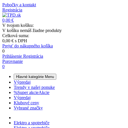
Pobočky a kontakt
Registrácia
0,00 €
V tvojom košíku:
V košíku nemáš žiadne produkty
Celková suma:
0,00 €
s DPH
Prejsť do nákupného košíka
0
Prihlásenie
Registrácia
Porovnanie
0
Hlavné kategórie
Menu
Výpredaj
Trendy v našej ponuke
%
Super akcie
Akcie
Výpredaj
Klubové ceny
Vybrané značky
Elektro a spotrebiče
Elektro a spotrebiče