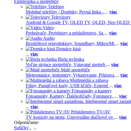
Elektronika a spotrebiče
Telefóny
Mobilné telefóny / Doplnky,
Pevná linka -
...
viac
Televízory
Android & Google TV,
OLED TV,
QLED, Neo QLED
Video
Prehrávače,
Projektory a príslušenstvo,
Sa
...
viac
Audio
Bezdrôtové reproduktory,
Soundbary,
Mikro/Mi
...
viac
Domáce kiná
...
viac
Biela technika
Voľne stojace spotrebiče,
Vstavané spotreb
...
viac
Malé spotrebiče
Meteostanice, teplomery,
Vykurovanie,
Príprava
...
viac
Multimédiá a zábava
Filmy,
Pamäťové karty,
USB kľúče,
Externé
...
viac
Fotoaparáty a kamery
Fotoaparáty,
Kamery,
Ďalekohľady,
Fotopasce,
...
viac
Inteligentné smart zariad
...
viac
Príslušenstvo TV/AV
TV konzoly na stenu,
Univerzálne diaľkové ov
...
viac
Odporúčame:
Sušičky
, ...