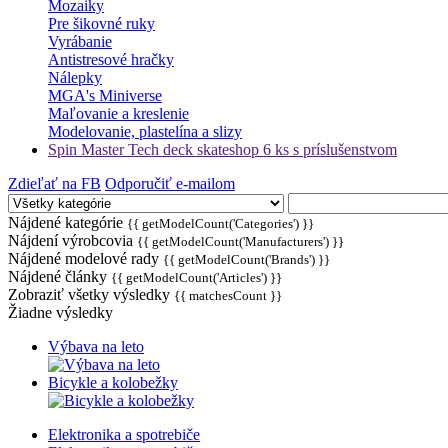
Mozaiky
Pre šikovné ruky
Vyrábanie
Antistresové hračky
Nálepky
MGA's Miniverse
Maľovanie a kreslenie
Modelovanie, plastelína a slizy
Spin Master Tech deck skateshop 6 ks s príslušenstvom
Zdieľať na FB
Odporučiť e-mailom
Nájdené kategórie
{{ getModelCount('Categories') }}
Nájdení výrobcovia
{{ getModelCount('Manufacturers') }}
Nájdené modelové rady
{{ getModelCount('Brands') }}
Nájdené články
{{ getModelCount('Articles') }}
Zobraziť všetky výsledky
{{ matchesCount }}
Žiadne výsledky
Výbava na leto
Bicykle a kolobežky
Elektronika a spotrebiče