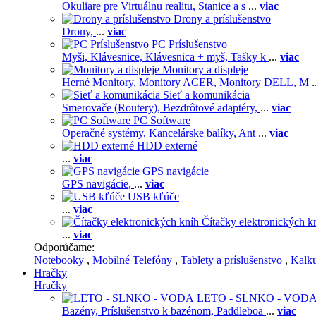
Okuliare pre Virtuálnu realitu,
Stanice a s
...
viac
Drony a príslušenstvo
Drony,
...
viac
PC Príslušenstvo
Myši,
Klávesnice,
Klávesnica + myš,
Tašky k
...
viac
Monitory a displeje
Herné Monitory,
Monitory ACER,
Monitory DELL,
M
.
Sieť a komunikácia
Smerovače (Routery),
Bezdrôtové adaptéry,
...
viac
PC Software
Operačné systémy,
Kancelárske balíky,
Ant
...
viac
HDD externé
...
viac
GPS navigácie
GPS navigácie,
...
viac
USB kľúče
...
viac
Čítačky elektronických k
...
viac
Odporúčame:
Notebooky
,
Mobilné Telefóny
,
Tablety a príslušenstvo
,
Kalk
Hračky
Hračky
LETO - SLNKO - VOD
Bazény,
Príslušenstvo k bazénom,
Paddleboa
...
viac