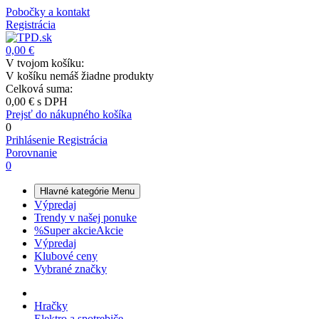
Pobočky a kontakt
Registrácia
0,00 €
V tvojom košíku:
V košíku nemáš žiadne produkty
Celková suma:
0,00 €
s DPH
Prejsť do nákupného košíka
0
Prihlásenie
Registrácia
Porovnanie
0
Hlavné kategórie
Menu
Výpredaj
Trendy v našej ponuke
%
Super akcie
Akcie
Výpredaj
Klubové ceny
Vybrané značky
Hračky
Elektro a spotrebiče