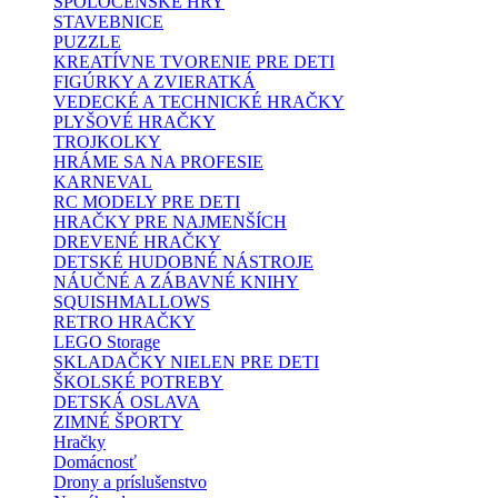
SPOLOČENSKÉ HRY
STAVEBNICE
PUZZLE
KREATÍVNE TVORENIE PRE DETI
FIGÚRKY A ZVIERATKÁ
VEDECKÉ A TECHNICKÉ HRAČKY
PLYŠOVÉ HRAČKY
TROJKOLKY
HRÁME SA NA PROFESIE
KARNEVAL
RC MODELY PRE DETI
HRAČKY PRE NAJMENŠÍCH
DREVENÉ HRAČKY
DETSKÉ HUDOBNÉ NÁSTROJE
NÁUČNÉ A ZÁBAVNÉ KNIHY
SQUISHMALLOWS
RETRO HRAČKY
LEGO Storage
SKLADAČKY NIELEN PRE DETI
ŠKOLSKÉ POTREBY
DETSKÁ OSLAVA
ZIMNÉ ŠPORTY
Hračky
Domácnosť
Drony a príslušenstvo