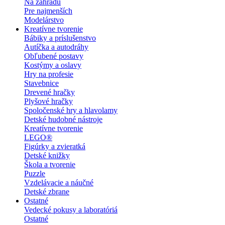
Na záhradu
Pre najmenších
Modelárstvo
Kreatívne tvorenie
Bábiky a príslušenstvo
Autíčka a autodráhy
Obľubené postavy
Kostýmy a oslavy
Hry na profesie
Stavebnice
Drevené hračky
Plyšové hračky
Spoločenské hry a hlavolamy
Detské hudobné nástroje
Kreatívne tvorenie
LEGO®
Figúrky a zvieratká
Detské knižky
Škola a tvorenie
Puzzle
Vzdelávacie a náučné
Detské zbrane
Ostatné
Vedecké pokusy a laboratóriá
Ostatné