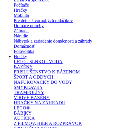
Počítače
Hračky
Mobilita
Pre deti a štvornohých miláčikov
Domáce potreby
Záhrada
Náradie
Nábytok a zariadenie domácnosti a záhrady
Domácnosť
Fotovoltika
Hračky
LETO - SLNKO - VODA
BAZÉNY
PRISLUŠENSTVO K BÁZENOM
ŠPORT A ODDYCH
NAFUKOVAČKY DO VODY
ŠMYKĽAVKY
TRAMPOLÍNY
VÍRIVÉ BAZÉNY
HRAČKY NA ZÁHRADU
LEGO®
BÁBIKY
AUTÍČKA
Z FILMOV, HIER A ROZPRÁVOK