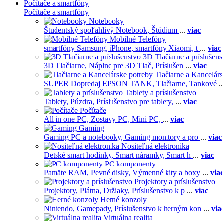
Počítače a smartfóny
Počítače a smartfóny
Notebooky
Študentský spoľahlivý Notebook,
Štúdium
...
viac
Mobilné Telefóny
smartfóny Samsung,
iPhone,
smartfóny Xiaomi,
t
...
viac
3D Tlačiarne a príslušen
3D Tlačiarne,
Náplne pre 3D Tlač,
Príslušen
...
viac
Tlačiarne a Kancelár
SUPER Dopredaj EPSON TANK,
Tlačiarne,
Tankové
.
Tablety a príslušenstvo
Tablety,
Púzdra,
Príslušenstvo pre tablety,
...
viac
Počítače
All in one PC,
Zostavy PC,
Mini PC,
...
viac
Gaming
Gaming PC a notebooky,
Gaming monitory a pro
...
viac
Nositeľná elektronika
Detské smart hodinky,
Smart náramky,
Smart h
...
viac
PC komponenty
Pamäte RAM,
Pevné disky,
Výmenné kity a boxy
...
via
Projektory a príslušenstvo
Projektory,
Plátna,
Držiaky,
Príslušenstvo k p
...
viac
Herné konzoly
Nintendo,
Gamepady,
Príslušenstvo k herným kon
...
via
Virtuálna realita