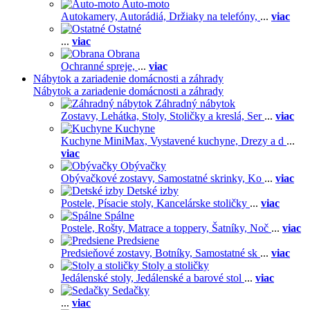
Auto-moto
Autokamery,
Autorádiá,
Držiaky na telefóny,
...
viac
Ostatné
...
viac
Obrana
Ochranné spreje,
...
viac
Nábytok a zariadenie domácnosti a záhrady
Nábytok a zariadenie domácnosti a záhrady
Záhradný nábytok
Zostavy,
Lehátka,
Stoly,
Stoličky a kreslá,
Ser
...
viac
Kuchyne
Kuchyne MiniMax,
Vystavené kuchyne,
Drezy a d
...
viac
Obývačky
Obývačkové zostavy,
Samostatné skrinky,
Ko
...
viac
Detské izby
Postele,
Písacie stoly,
Kancelárske stoličky
...
viac
Spálne
Postele,
Rošty,
Matrace a toppery,
Šatníky,
Noč
...
viac
Predsiene
Predsieňové zostavy,
Botníky,
Samostatné sk
...
viac
Stoly a stoličky
Jedálenské stoly,
Jedálenské a barové stol
...
viac
Sedačky
...
viac