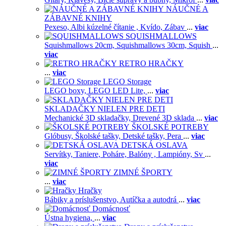
NÁUČNÉ A
ZÁBAVNÉ KNIHY
Pexeso,
Albi kúzelné čítanie ,
Kvído,
Zábav
...
viac
SQUISHMALLOWS
Squishmallows 20cm,
Squishmallows 30cm,
Squish
...
viac
RETRO HRAČKY
...
viac
LEGO Storage
LEGO boxy,
LEGO LED Lite,
...
viac
SKLADAČKY NIELEN PRE DETI
Mechanické 3D skladačky,
Drevené 3D sklada
...
viac
ŠKOLSKÉ POTREBY
Glóbusy,
Školské tašky,
Detské tašky,
Pera
...
viac
DETSKÁ OSLAVA
Servítky,
Taniere,
Poháre,
Balóny ,
Lampióny,
Sv
...
viac
ZIMNÉ ŠPORTY
...
viac
Hračky
Bábiky a príslušenstvo,
Autíčka a autodrá
...
viac
Domácnosť
Ústna hygiena,
...
viac