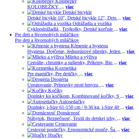
Kolobežky
KOLOBEŽKY,
...
viac
Detské bicykle
Detské bicykle 10",
Detské bicykle 12",
Dets
...
viac
Odrážadla a vozítka
Cykloodrážadlá ,
Trojkolky,
Detské korčule
...
viac
Pre deti a štvornohých miláčikov
Pre deti a štvornohých miláčikov
Kŕmenie a hygiena
Hygiena,
Dojčenie,
Jednorázové plienky,
Jeden
...
viac
Mlieko a výživa
Cereálie, chrumky a sušienky,
Príkrmy,
Bio
...
viac
Kozmetika
Pre mamičky,
Pre detičky,
...
viac
Drogéria
Upratovanie,
Prípravky proti hmyzu,
...
viac
Kočíky
Doplnky ku kočíkom,
Kombinované kočíky,
S
...
viac
Autosedačky
Doplnky,
i-Size 61-150 cm / 9-36 kg,
i-Size 40
...
viac
Domácnosť
Nábytok,
Bezpečnosť,
Textil do detskej izby,
...
viac
Cestovanie
Cestovné postieľky,
Ergonomické nosiče,
Ša
...
viac
Hračky