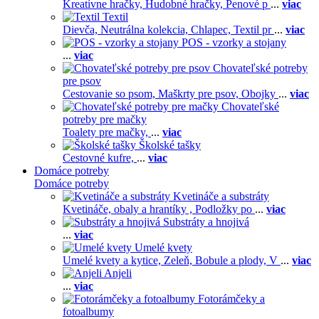
Kreatívne hračky,
Hudobné hračky,
Penové p
...
viac
Textil
Dievča,
Neutrálna kolekcia,
Chlapec,
Textil pr
...
viac
POS - vzorky a stojany
...
viac
Chovateľské potreby
pre psov
Cestovanie so psom,
Maškrty pre psov,
Obojky
...
viac
Chovateľské
potreby pre mačky
Toalety pre mačky,
...
viac
Školské tašky
Cestovné kufre,
...
viac
Domáce potreby
Domáce potreby
Kvetináče a substráty
Kvetináče, obaly a hrantíky ,
Podložky po
...
viac
Substráty a hnojivá
...
viac
Umelé kvety
Umelé kvety a kytice,
Zeleň,
Bobule a plody,
V
...
viac
Anjeli
...
viac
Fotorámčeky a
fotoalbumy