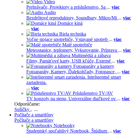
Video
Prehrávače,
Projektory a príslušenstvo,
Sa
...
viac
Audio
Bezdrôtové reproduktory,
Soundbary,
Mikro/Mi
...
viac
Domáce kiná
...
viac
Biela technika
Voľne stojace spotrebiče,
Vstavané spotreb
...
viac
Malé spotrebiče
Meteostanice, teplomery,
Vykurovanie,
Príprava
...
viac
Multimédiá a zábava
Filmy,
Pamäťové karty,
USB kľúče,
Externé
...
viac
Fotoaparáty a kamery
Fotoaparáty,
Kamery,
Ďalekohľady,
Fotopasce,
...
viac
Inteligentné smart
zariadenia.
...
viac
Príslušenstvo TV/AV
TV konzoly na stenu,
Univerzálne diaľkové ov
...
viac
Odporúčame:
Sušičky
, ...
Počítače a smartfóny
Počítače a smartfóny
Notebooky
Študentský spoľahlivý Notebook,
Štúdium
...
viac