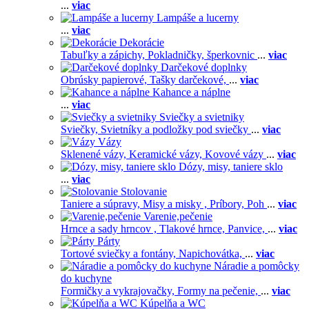
...
viac
Lampáše a lucerny
...
viac
Dekorácie
Tabuľky a zápichy,
Pokladničky, šperkovnic
...
viac
Darčekové doplnky
Obrúsky papierové,
Tašky darčekové,
...
viac
Kahance a náplne
...
viac
Sviečky a svietniky
Sviečky,
Svietníky a podložky pod sviečky
...
viac
Vázy
Sklenené vázy,
Keramické vázy,
Kovové vázy
...
viac
Dózy, misy, taniere sklo
...
viac
Stolovanie
Taniere a súpravy,
Misy a misky ,
Príbory,
Poh
...
viac
Varenie,pečenie
Hrnce a sady hrncov ,
Tlakové hrnce,
Panvice,
...
viac
Párty
Tortové sviečky a fontány,
Napichovátka,
...
viac
Náradie a pomôcky
do kuchyne
Formičky a vykrajovačky,
Formy na pečenie,
...
viac
Kúpelňa a WC