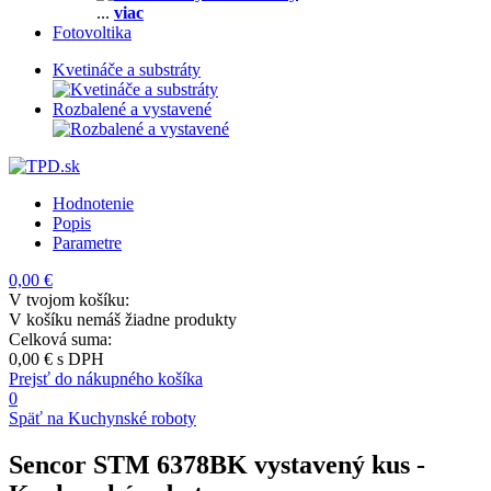
...
viac
Fotovoltika
Kvetináče a substráty
Rozbalené a vystavené
Hodnotenie
Popis
Parametre
0,00 €
V tvojom košíku:
V košíku nemáš žiadne produkty
Celková suma:
0,00 €
s DPH
Prejsť do nákupného košíka
0
Späť na Kuchynské roboty
Sencor STM 6378BK vystavený kus
-