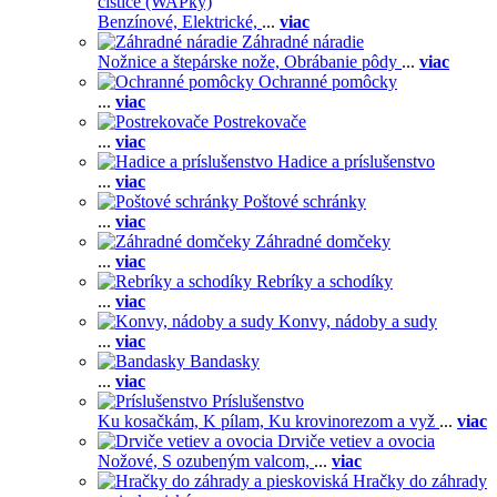
čističe (WAPky)
Benzínové,
Elektrické,
...
viac
Záhradné náradie
Nožnice a štepárske nože,
Obrábanie pôdy
...
viac
Ochranné pomôcky
...
viac
Postrekovače
...
viac
Hadice a príslušenstvo
...
viac
Poštové schránky
...
viac
Záhradné domčeky
...
viac
Rebríky a schodíky
...
viac
Konvy, nádoby a sudy
...
viac
Bandasky
...
viac
Príslušenstvo
Ku kosačkám,
K pílam,
Ku krovinorezom a vyž
...
viac
Drviče vetiev a ovocia
Nožové,
S ozubeným valcom,
...
viac
Hračky do záhrady