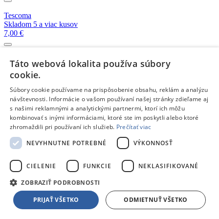
Tescoma
Skladom 5 a viac kusov
7,00 €
Tescoma
Táto webová lokalita používa súbory
Na objednávku
cookie.
10,30 €
Súbory cookie používame na prispôsobenie obsahu, reklám a analýzu
návštevnosti. Informácie o vašom používaní našej stránky zdieľame aj
Tescoma
s našimi reklamnými a analytickými partnermi, ktorí ich môžu
Skladom 3 kusy
kombinovať s inými informáciami, ktoré ste im poskytli alebo ktoré
20,00 €
zhromaždili pri používaní ich služieb.
Prečítať viac
NEVYHNUTNE POTREBNÉ
VÝKONNOSŤ
Crystalite Bohemia
Skladom 1 kus
41,99 €
CIELENIE
FUNKCIE
NEKLASIFIKOVANÉ
ZOBRAZIŤ PODROBNOSTI
Crystalite Bohemia
PRIJAŤ VŠETKO
ODMIETNUŤ VŠETKO
Skladom 1 kus
16,99 €