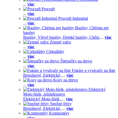
...
viac
Procraft
...
viac
Procraft Industrial
...
viac
Bazény, Chémia pre
bazény
Bazény,
Vírivé bazény,
Detské bazény,
Chém
...
viac
Zemné valce
...
viac
Cirkulárky
...
viac
Štiepačky na drevo
...
viac
Fukáre a vysávače na líste
Benzínové,
Elektrické,
...
viac
Kozy na drevo
...
viac
Elektrický
Moto-fúrik, príslušenstvo
Elektrický Moto-fúrik,
...
viac
Snežné frézy
Benzínové,
Elektrické,
...
viac
Kompostéry
...
viac