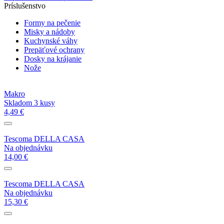
Príslušenstvo
Formy na pečenie
Misky a nádoby
Kuchynské váhy
Prepäťové ochrany
Dosky na krájanie
Nože
Makro
Skladom 3 kusy
4,49 €
Tescoma DELLA CASA
Na objednávku
14,00 €
Tescoma DELLA CASA
Na objednávku
15,30 €