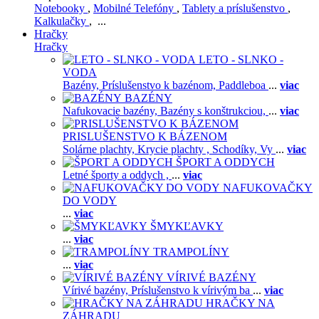
Notebooky
,
Mobilné Telefóny
,
Tablety a príslušenstvo
,
Kalkulačky
, ...
Hračky
Hračky
LETO - SLNKO -
VODA
Bazény,
Príslušenstvo k bazénom,
Paddleboa
...
viac
BAZÉNY
Nafukovacie bazény,
Bazény s konštrukciou,
...
viac
PRISLUŠENSTVO K BÁZENOM
Solárne plachty,
Krycie plachty ,
Schodíky,
Vy
...
viac
ŠPORT A ODDYCH
Letné športy a oddych ,
...
viac
NAFUKOVAČKY
DO VODY
...
viac
ŠMYKĽAVKY
...
viac
TRAMPOLÍNY
...
viac
VÍRIVÉ BAZÉNY
Vírivé bazény,
Príslušenstvo k vírivým ba
...
viac
HRAČKY NA
ZÁHRADU