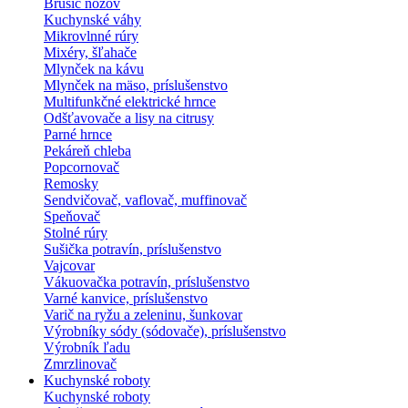
Brúsič nožov
Kuchynské váhy
Mikrovlnné rúry
Mixéry, šľahače
Mlynček na kávu
Mlynček na mäso, príslušenstvo
Multifunkčné elektrické hrnce
Odšťavovače a lisy na citrusy
Parné hrnce
Pekáreň chleba
Popcornovač
Remosky
Sendvičovač, vaflovač, muffinovač
Speňovač
Stolné rúry
Sušička potravín, príslušenstvo
Vajcovar
Vákuovačka potravín, príslušenstvo
Varné kanvice, príslušenstvo
Varič na ryžu a zeleninu, šunkovar
Výrobníky sódy (sódovače), príslušenstvo
Výrobník ľadu
Zmrzlinovač
Kuchynské roboty
Kuchynské roboty