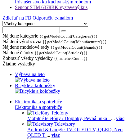
Príslušenstvo ku kuchynským robotom
Sencor STM 6378BK vystavený kus
Zdieľať na FB
Odporučiť e-mailom
Nájdené kategórie
{{ getModelCount('Categories') }}
Nájdení výrobcovia
{{ getModelCount('Manufacturers') }}
Nájdené modelové rady
{{ getModelCount('Brands') }}
Nájdené články
{{ getModelCount('Articles') }}
Zobraziť všetky výsledky
{{ matchesCount }}
Žiadne výsledky
Výbava na leto
Bicykle a kolobežky
Elektronika a spotrebiče
Elektronika a spotrebiče
Telefóny
Mobilné telefóny / Doplnky,
Pevná linka -
...
viac
Televízory
Android & Google TV,
OLED TV,
QLED, Neo
QLED T
...
viac