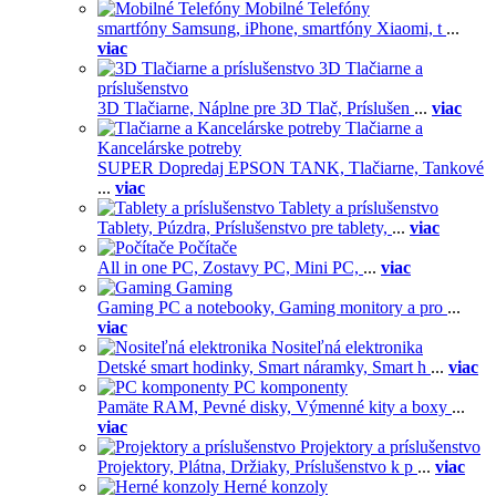
Mobilné Telefóny
smartfóny Samsung,
iPhone,
smartfóny Xiaomi,
t
...
viac
3D Tlačiarne a
príslušenstvo
3D Tlačiarne,
Náplne pre 3D Tlač,
Príslušen
...
viac
Tlačiarne a
Kancelárske potreby
SUPER Dopredaj EPSON TANK,
Tlačiarne,
Tankové
...
viac
Tablety a príslušenstvo
Tablety,
Púzdra,
Príslušenstvo pre tablety,
...
viac
Počítače
All in one PC,
Zostavy PC,
Mini PC,
...
viac
Gaming
Gaming PC a notebooky,
Gaming monitory a pro
...
viac
Nositeľná elektronika
Detské smart hodinky,
Smart náramky,
Smart h
...
viac
PC komponenty
Pamäte RAM,
Pevné disky,
Výmenné kity a boxy
...
viac
Projektory a príslušenstvo
Projektory,
Plátna,
Držiaky,
Príslušenstvo k p
...
viac
Herné konzoly