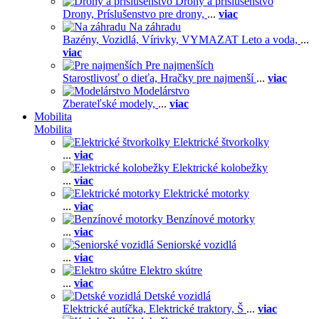
Drony a príslušenstvo
Drony,
Príslušenstvo pre drony,
...
viac
Na záhradu
Bazény,
Vozidlá,
Vírivky,
VYMAZAT Leto a voda,
...
viac
Pre najmenších
Starostlivosť o dieťa,
Hračky pre najmenší
...
viac
Modelárstvo
Zberateľské modely,
...
viac
Mobilita
Mobilita
Elektrické štvorkolky
...
viac
Elektrické kolobežky
...
viac
Elektrické motorky
...
viac
Benzínové motorky
...
viac
Seniorské vozidlá
...
viac
Elektro skútre
...
viac
Detské vozidlá
Elektrické autíčka,
Elektrické traktory,
Š
...
viac