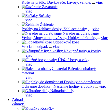
Koše na prádlo,
Dávkovače,
Lavóry, vandle,
...
viac
Zaváranie
...
viac
Sušiaky
...
viac
Žehlenie
Poťahy na žehliace dosky,
Žehliace dosky,
...
viac
Náradie na upratovanie
Vedrá ,
Mopy a mopové sety,
Hubky a drôtenky
...
viac
Odpadkové koše
Vrecia na odpad,
...
viac
Nákupné tašky a košíky
...
viac
Úložné boxy a vaky
...
viac
Balenie a obalový
material
...
viac
Doplnky do domácnosti
Ochranné doplnky ,
Nástenné hodiny a budíky
...
viac
Náhradné diely
...
viac
Záhrada
Záhrada
Kosačky