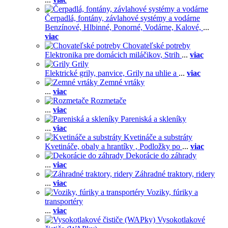
Čerpadlá, fontány, závlahové systémy a vodárne
Benzínové,
Hlbinné,
Ponorné,
Vodárne,
Kalové,
...
viac
Chovateľské potreby
Elektronika pre domácich miláčikov,
Strih
...
viac
Grily
Elektrické grily, panvice,
Grily na uhlie a
...
viac
Zemné vrtáky
...
viac
Rozmetače
...
viac
Pareniská a skleníky
...
viac
Kvetináče a substráty
Kvetináče, obaly a hrantíky ,
Podložky po
...
viac
Dekorácie do záhrady
...
viac
Záhradné traktory, ridery
...
viac
Voziky, fúriky a
transportéry
...
viac
Vysokotlakové