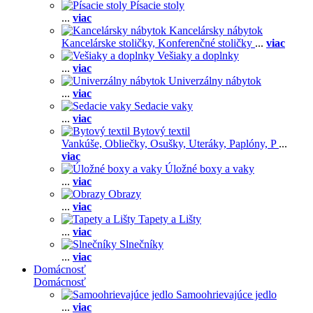
Písacie stoly
...
viac
Kancelársky nábytok
Kancelárske stoličky,
Konferenčné stoličky
...
viac
Vešiaky a doplnky
...
viac
Univerzálny nábytok
...
viac
Sedacie vaky
...
viac
Bytový textil
Vankúše,
Obliečky,
Osušky,
Uteráky,
Paplóny,
P
...
viac
Úložné boxy a vaky
...
viac
Obrazy
...
viac
Tapety a Lišty
...
viac
Slnečníky
...
viac
Domácnosť
Domácnosť
Samoohrievajúce jedlo
...
viac