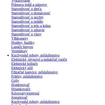
Vykurovanie
Príprava jedál a nápojov
Starostlivosť o dieťa
Starostlivosť o domácnosť
Starostlivosť o nechty
Starostlivosť o prádlo
Starostlivosť o telo a krásu
Starostlivosť o zdravie
Starostlivosť o vlasy
Vlhkomery
Hodiny, budíky
Lapače hmyzu
Ventilátory
Kuchynské roboty, príslušenstvo
Elektrické, plynové a indukčné variče
Elektrické krájače
Elektrický nôž
Filtračné kanvice, príslušenstvo
Fritézy, príslušenstvo
Grily
Hotdogovač
Hriankovače
Kávovary/espressá
Jogurtovač
Kuchynské roboty, príslušenstvo