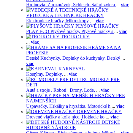
Hrdinovia,
Z rozprávok,
Schleich,
Safari zviera
...
viac
VEDECKÉ A TECHNICKÉ HRAČKY
Elektronické hračky,
Mikroskopy,
...
viac
PLYŠOVÉ HRAČKY
PLAY ECO Plyšové hračky,
Plyšové hračky s
...
viac
TROJKOLKY
...
viac
HRÁME SA NA
PROFESIE
Detské Kuchynky,
Doplnky do kuchynky,
Detský
...
viac
KARNEVAL
Kostýmy,
Doplnky,
...
viac
RC MODELY PRE
DETI
Autá a stroje ,
Roboti ,
Drony,
Lode,
...
viac
HRAČKY PRE
NAJMENŠÍCH
Uspavačky,
Hrkálky a hryzátka,
Motorické h
...
viac
DREVENÉ HRAČKY
Drevené vláčiky a koľajnice,
Hojdacie ko
...
viac
DETSKÉ
HUDOBNÉ NÁSTROJE
Gitary,
Klávesy,
Bicie súpravy a bubny,
Mikrof
...
viac