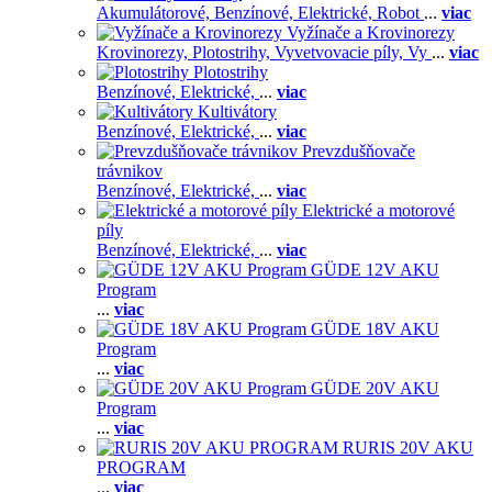
Akumulátorové,
Benzínové,
Elektrické,
Robot
...
viac
Vyžínače a Krovinorezy
Krovinorezy,
Plotostrihy,
Vyvetvovacie píly,
Vy
...
viac
Plotostrihy
Benzínové,
Elektrické,
...
viac
Kultivátory
Benzínové,
Elektrické,
...
viac
Prevzdušňovače
trávnikov
Benzínové,
Elektrické,
...
viac
Elektrické a motorové
píly
Benzínové,
Elektrické,
...
viac
GÜDE 12V AKU
Program
...
viac
GÜDE 18V AKU
Program
...
viac
GÜDE 20V AKU
Program
...
viac
RURIS 20V AKU
PROGRAM
...
viac