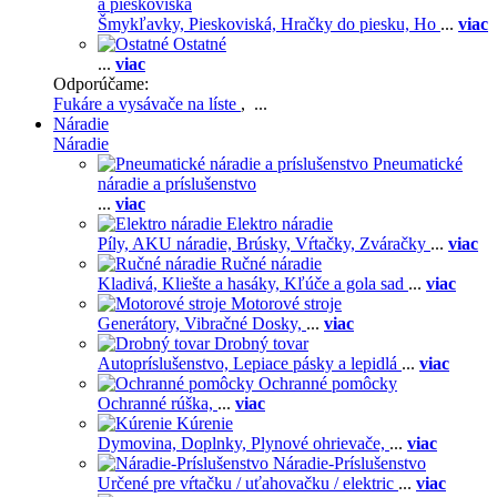
a pieskoviská
Šmykľavky,
Pieskoviská,
Hračky do piesku,
Ho
...
viac
Ostatné
...
viac
Odporúčame:
Fukáre a vysávače na líste
, ...
Náradie
Náradie
Pneumatické
náradie a príslušenstvo
...
viac
Elektro náradie
Píly,
AKU náradie,
Brúsky,
Vŕtačky,
Zváračky
...
viac
Ručné náradie
Kladivá,
Kliešte a hasáky,
Kľúče a gola sad
...
viac
Motorové stroje
Generátory,
Vibračné Dosky,
...
viac
Drobný tovar
Autopríslušenstvo,
Lepiace pásky a lepidlá
...
viac
Ochranné pomôcky
Ochranné rúška,
...
viac
Kúrenie
Dymovina,
Doplnky,
Plynové ohrievače,
...
viac
Náradie-Príslušenstvo
Určené pre vŕtačku / uťahovačku / elektric
...
viac