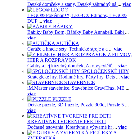
Detské domčeky a stany,
Detský záhradný ná
...
viac
LEGO®
LEGO® Pokémon™,
LEGO® Editions,
LEGO®
DUP
...
viac
BÁBIKY
Bábiky Baby Born,
Bábiky Baby Annabell,
Bábi
...
viac
AUTÍČKA
Garáže a hracie sety,
Technické stroje a a
...
viac
Z FILMOV,
HIER A ROZPRÁVOK
Gabby a jej kúzelný domček,
Ako vycvičiť
...
viac
SPOLOČENSKÉ HRY
Strategické hry,
Rodinné hry,
Párty hry,
Dets
...
viac
STAVEBNICE
iM.Master stavebnice,
Stavebnice GraviTrax,
ME
...
viac
PUZZLE
Detské puzzle,
3D Puzzle,
Puzzle 300d,
Puzzle 5
...
viac
KREATÍVNE TVORENIE PRE DETI
Dočasné tetovania,
Kreatívne a výtvarné hr
...
viac
FIGÚRKY A
ZVIERATKÁ