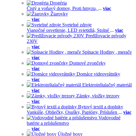
Drogéria
Čistý a voňavý domov,
Proti hmyzu,
...
viac
Žiarovky
...
viac
Svetelné zdroje
Vianočné osvetlenie,
LED svietidlá,
Stolné
...
viac
Predlžovacie prívody
230V
...
viac
Spínacie Hodiny , merače
...
viac
Domové zvončeky
...
viac
Domáce videovrátniky
...
viac
Elektroinštalačný materiál
...
viac
Zámky, vložky trezory
...
viac
Bytový textil a doplnky
Vankúše,
Obliečky,
Osušky,
Paplóny,
Príslušen
...
viac
Vodovodné
batérie a príslušenstvo
...
viac
Úložné boxy