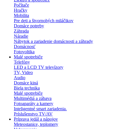
Počítače
Hračky
Mobilita
Pre deti a štvornohých miláčikov
Domáce potreby
Záhrada
Náradie
Nábytok a zariadenie domácnosti a záhrady
Domácnosť
Fotovoltika
Malé spotrebiče
Telefóny
LED a LCD TV televízory
TV, Video
Audio
Domáce kiná
Biela technika
Malé spotrebiče
Multimédiá a zábava
Fotoaparáty a kamery
Inteligentné smart zariadenia.
Príslušenstvo TV/AV
Príprava jedál a nápojov
Meteostanice, teplomery