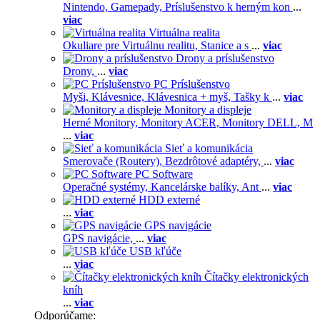
Nintendo,
Gamepady,
Príslušenstvo k herným kon
...
viac
Virtuálna realita
Okuliare pre Virtuálnu realitu,
Stanice a s
...
viac
Drony a príslušenstvo
Drony,
...
viac
PC Príslušenstvo
Myši,
Klávesnice,
Klávesnica + myš,
Tašky k
...
viac
Monitory a displeje
Herné Monitory,
Monitory ACER,
Monitory DELL,
M
...
viac
Sieť a komunikácia
Smerovače (Routery),
Bezdrôtové adaptéry,
...
viac
PC Software
Operačné systémy,
Kancelárske balíky,
Ant
...
viac
HDD externé
...
viac
GPS navigácie
GPS navigácie,
...
viac
USB kľúče
...
viac
Čítačky elektronických
kníh
...
viac
Odporúčame: