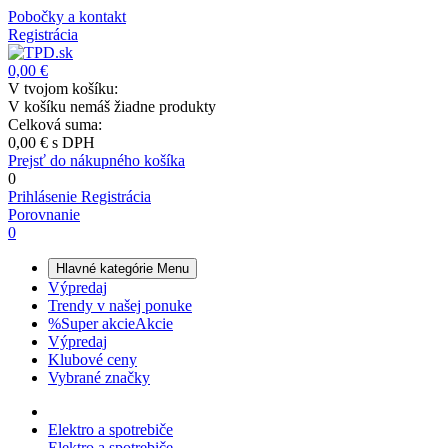
Pobočky a kontakt
Registrácia
0,00 €
V tvojom košíku:
V košíku nemáš žiadne produkty
Celková suma:
0,00 €
s DPH
Prejsť do nákupného košíka
0
Prihlásenie
Registrácia
Porovnanie
0
Hlavné kategórie
Menu
Výpredaj
Trendy v našej ponuke
%
Super akcie
Akcie
Výpredaj
Klubové ceny
Vybrané značky
Elektro a spotrebiče
Elektro a spotrebiče