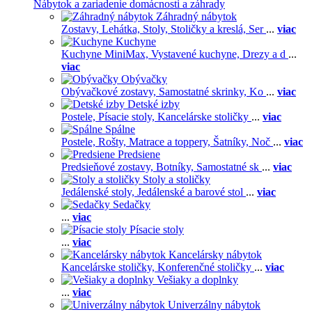
Nábytok a zariadenie domácnosti a záhrady
Záhradný nábytok
Zostavy,
Lehátka,
Stoly,
Stoličky a kreslá,
Ser
...
viac
Kuchyne
Kuchyne MiniMax,
Vystavené kuchyne,
Drezy a d
...
viac
Obývačky
Obývačkové zostavy,
Samostatné skrinky,
Ko
...
viac
Detské izby
Postele,
Písacie stoly,
Kancelárske stoličky
...
viac
Spálne
Postele,
Rošty,
Matrace a toppery,
Šatníky,
Noč
...
viac
Predsiene
Predsieňové zostavy,
Botníky,
Samostatné sk
...
viac
Stoly a stoličky
Jedálenské stoly,
Jedálenské a barové stol
...
viac
Sedačky
...
viac
Písacie stoly
...
viac
Kancelársky nábytok
Kancelárske stoličky,
Konferenčné stoličky
...
viac
Vešiaky a doplnky
...
viac
Univerzálny nábytok