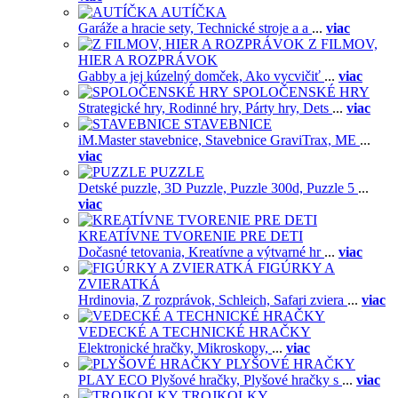
AUTÍČKA
Garáže a hracie sety,
Technické stroje a a
...
viac
Z FILMOV,
HIER A ROZPRÁVOK
Gabby a jej kúzelný domček,
Ako vycvičiť
...
viac
SPOLOČENSKÉ HRY
Strategické hry,
Rodinné hry,
Párty hry,
Dets
...
viac
STAVEBNICE
iM.Master stavebnice,
Stavebnice GraviTrax,
ME
...
viac
PUZZLE
Detské puzzle,
3D Puzzle,
Puzzle 300d,
Puzzle 5
...
viac
KREATÍVNE TVORENIE PRE DETI
Dočasné tetovania,
Kreatívne a výtvarné hr
...
viac
FIGÚRKY A
ZVIERATKÁ
Hrdinovia,
Z rozprávok,
Schleich,
Safari zviera
...
viac
VEDECKÉ A TECHNICKÉ HRAČKY
Elektronické hračky,
Mikroskopy,
...
viac
PLYŠOVÉ HRAČKY
PLAY ECO Plyšové hračky,
Plyšové hračky s
...
viac
TROJKOLKY