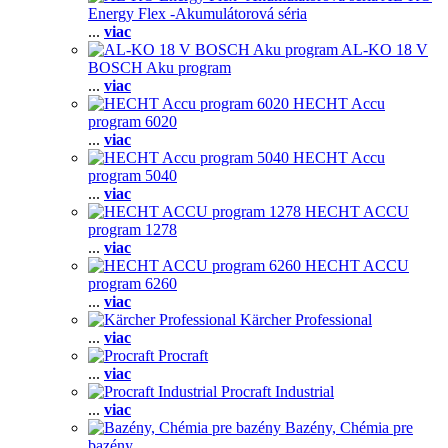
Energy Flex -Akumulátorová séria
...
viac
AL-KO 18 V
BOSCH Aku program
...
viac
HECHT Accu
program 6020
...
viac
HECHT Accu
program 5040
...
viac
HECHT ACCU
program 1278
...
viac
HECHT ACCU
program 6260
...
viac
Kärcher Professional
...
viac
Procraft
...
viac
Procraft Industrial
...
viac
Bazény, Chémia pre
bazény