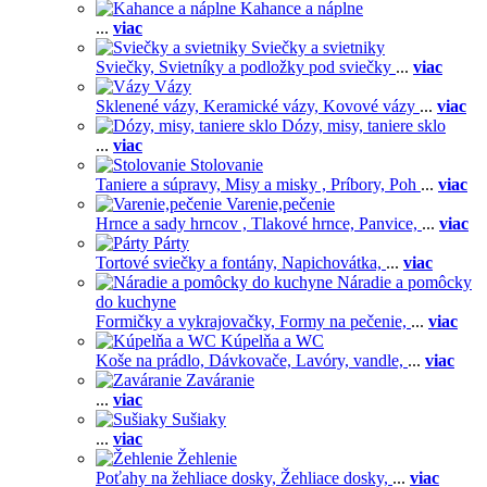
Kahance a náplne
...
viac
Sviečky a svietniky
Sviečky,
Svietníky a podložky pod sviečky
...
viac
Vázy
Sklenené vázy,
Keramické vázy,
Kovové vázy
...
viac
Dózy, misy, taniere sklo
...
viac
Stolovanie
Taniere a súpravy,
Misy a misky ,
Príbory,
Poh
...
viac
Varenie,pečenie
Hrnce a sady hrncov ,
Tlakové hrnce,
Panvice,
...
viac
Párty
Tortové sviečky a fontány,
Napichovátka,
...
viac
Náradie a pomôcky
do kuchyne
Formičky a vykrajovačky,
Formy na pečenie,
...
viac
Kúpelňa a WC
Koše na prádlo,
Dávkovače,
Lavóry, vandle,
...
viac
Zaváranie
...
viac
Sušiaky
...
viac
Žehlenie
Poťahy na žehliace dosky,
Žehliace dosky,
...
viac