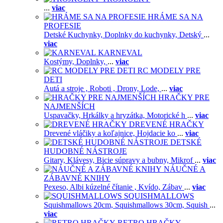
...
viac
HRÁME SA NA
PROFESIE
Detské Kuchynky,
Doplnky do kuchynky,
Detský
...
viac
KARNEVAL
Kostýmy,
Doplnky,
...
viac
RC MODELY PRE
DETI
Autá a stroje ,
Roboti ,
Drony,
Lode,
...
viac
HRAČKY PRE
NAJMENŠÍCH
Uspavačky,
Hrkálky a hryzátka,
Motorické h
...
viac
DREVENÉ HRAČKY
Drevené vláčiky a koľajnice,
Hojdacie ko
...
viac
DETSKÉ
HUDOBNÉ NÁSTROJE
Gitary,
Klávesy,
Bicie súpravy a bubny,
Mikrof
...
viac
NÁUČNÉ A
ZÁBAVNÉ KNIHY
Pexeso,
Albi kúzelné čítanie ,
Kvído,
Zábav
...
viac
SQUISHMALLOWS
Squishmallows 20cm,
Squishmallows 30cm,
Squish
...
viac
RETRO HRAČKY