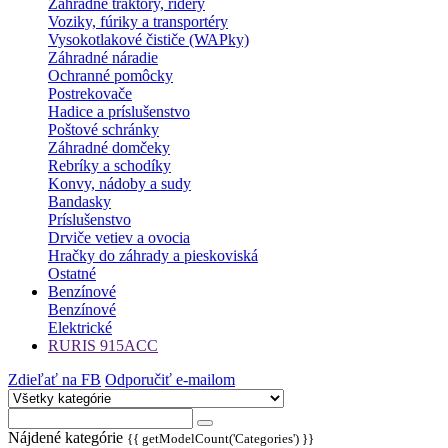
Záhradné traktory, ridery
Voziky, fúriky a transportéry
Vysokotlakové čističe (WAPky)
Záhradné náradie
Ochranné pomôcky
Postrekovače
Hadice a príslušenstvo
Poštové schránky
Záhradné domčeky
Rebríky a schodíky
Konvy, nádoby a sudy
Bandasky
Príslušenstvo
Drviče vetiev a ovocia
Hračky do záhrady a pieskoviská
Ostatné
Benzínové
Benzínové
Elektrické
RURIS 915ACC
Zdieľať na FB
Odporučiť e-mailom
Nájdené kategórie
{{ getModelCount('Categories') }}