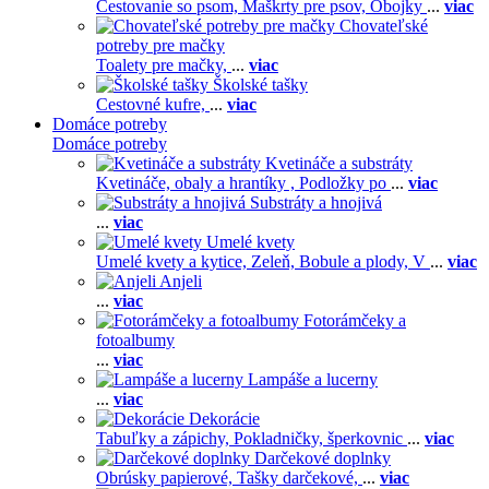
Cestovanie so psom,
Maškrty pre psov,
Obojky
...
viac
Chovateľské
potreby pre mačky
Toalety pre mačky,
...
viac
Školské tašky
Cestovné kufre,
...
viac
Domáce potreby
Domáce potreby
Kvetináče a substráty
Kvetináče, obaly a hrantíky ,
Podložky po
...
viac
Substráty a hnojivá
...
viac
Umelé kvety
Umelé kvety a kytice,
Zeleň,
Bobule a plody,
V
...
viac
Anjeli
...
viac
Fotorámčeky a
fotoalbumy
...
viac
Lampáše a lucerny
...
viac
Dekorácie
Tabuľky a zápichy,
Pokladničky, šperkovnic
...
viac
Darčekové doplnky
Obrúsky papierové,
Tašky darčekové,
...
viac