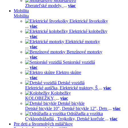
Modelárstvo
Zberateľské modely,
...
viac
Mobilita
Mobilita
Elektrické štvorkolky
...
viac
Elektrické kolobežky
...
viac
Elektrické motorky
...
viac
Benzínové motorky
...
viac
Seniorské vozidlá
...
viac
Elektro skútre
...
viac
Detské vozidlá
Elektrické autíčka,
Elektrické traktory,
Š
...
viac
Kolobežky
KOLOBEŽKY,
...
viac
Detské bicykle
Detské bicykle 10",
Detské bicykle 12",
Dets
...
viac
Odrážadla a vozítka
Cykloodrážadlá ,
Trojkolky,
Detské korčule
...
viac
Pre deti a štvornohých miláčikov