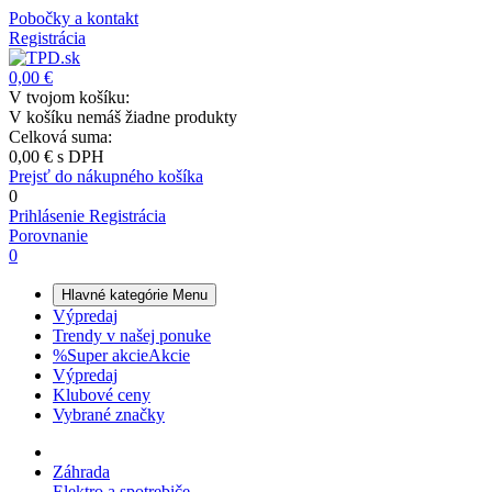
Pobočky a kontakt
Registrácia
0,00 €
V tvojom košíku:
V košíku nemáš žiadne produkty
Celková suma:
0,00 €
s DPH
Prejsť do nákupného košíka
0
Prihlásenie
Registrácia
Porovnanie
0
Hlavné kategórie
Menu
Výpredaj
Trendy v našej ponuke
%
Super akcie
Akcie
Výpredaj
Klubové ceny
Vybrané značky
Záhrada
Elektro a spotrebiče