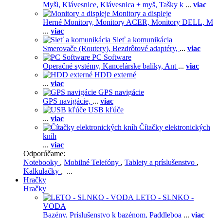
Myši,
Klávesnice,
Klávesnica + myš,
Tašky k
...
viac
Monitory a displeje
Herné Monitory,
Monitory ACER,
Monitory DELL,
M
...
viac
Sieť a komunikácia
Smerovače (Routery),
Bezdrôtové adaptéry,
...
viac
PC Software
Operačné systémy,
Kancelárske balíky,
Ant
...
viac
HDD externé
...
viac
GPS navigácie
GPS navigácie,
...
viac
USB kľúče
...
viac
Čítačky elektronických
kníh
...
viac
Odporúčame:
Notebooky
,
Mobilné Telefóny
,
Tablety a príslušenstvo
,
Kalkulačky
, ...
Hračky
Hračky
LETO - SLNKO -
VODA
Bazény,
Príslušenstvo k bazénom,
Paddleboa
...
viac