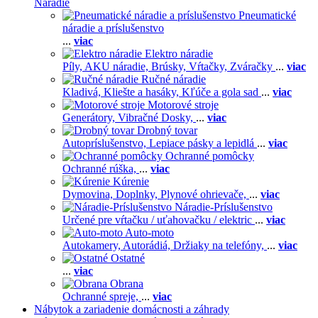
Náradie
Pneumatické
náradie a príslušenstvo
...
viac
Elektro náradie
Píly,
AKU náradie,
Brúsky,
Vŕtačky,
Zváračky
...
viac
Ručné náradie
Kladivá,
Kliešte a hasáky,
Kľúče a gola sad
...
viac
Motorové stroje
Generátory,
Vibračné Dosky,
...
viac
Drobný tovar
Autopríslušenstvo,
Lepiace pásky a lepidlá
...
viac
Ochranné pomôcky
Ochranné rúška,
...
viac
Kúrenie
Dymovina,
Doplnky,
Plynové ohrievače,
...
viac
Náradie-Príslušenstvo
Určené pre vŕtačku / uťahovačku / elektric
...
viac
Auto-moto
Autokamery,
Autorádiá,
Držiaky na telefóny,
...
viac
Ostatné
...
viac
Obrana
Ochranné spreje,
...
viac
Nábytok a zariadenie domácnosti a záhrady