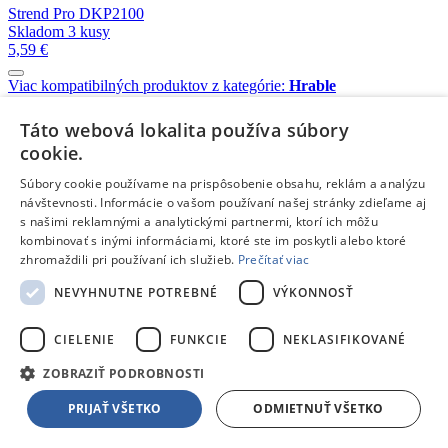
Strend Pro DKP2100
Skladom 3 kusy
5,59 €
Viac kompatibilných produktov z kategórie:
Hrable
Len k tomuto produktu
Táto webová lokalita používa súbory
Hecht 4T
cookie.
Skladom 5 a viac kusov
7,19 €
Súbory cookie používame na prispôsobenie obsahu, reklám a analýzu
návštevnosti. Informácie o vašom používaní našej stránky zdieľame aj
s našimi reklamnými a analytickými partnermi, ktorí ich môžu
Hecht 5W-40
kombinovať s inými informáciami, ktoré ste im poskytli alebo ktoré
Skladom 5 a viac kusov
zhromaždili pri používaní ich služieb.
Prečítať viac
7,59 €
NEVYHNUTNE POTREBNÉ
VÝKONNOSŤ
AL-KO
Skladom 5 a viac kusov
CIELENIE
FUNKCIE
NEKLASIFIKOVANÉ
5,90 €
ZOBRAZIŤ PODROBNOSTI
PRIJAŤ VŠETKO
ODMIETNUŤ VŠETKO
Hecht TRANSMISSION
Skladom 5 a viac kusov
7,99 €