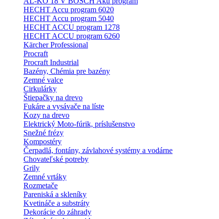
AL-KO 18 V BOSCH Aku program
HECHT Accu program 6020
HECHT Accu program 5040
HECHT ACCU program 1278
HECHT ACCU program 6260
Kärcher Professional
Procraft
Procraft Industrial
Bazény, Chémia pre bazény
Zemné valce
Cirkulárky
Štiepačky na drevo
Fukáre a vysávače na líste
Kozy na drevo
Elektrický Moto-fúrik, príslušenstvo
Snežné frézy
Kompostéry
Čerpadlá, fontány, závlahové systémy a vodárne
Chovateľské potreby
Grily
Zemné vrtáky
Rozmetače
Pareniská a skleníky
Kvetináče a substráty
Dekorácie do záhrady