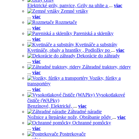
Elektrické grily, panvice,
Grily na uhlie a
...
viac
Zemné vrtáky
...
viac
Rozmetače
...
viac
Pareniská a skleníky
...
viac
Kvetináče a substráty
Kvetináče, obaly a hrantíky ,
Podložky po
...
viac
Dekorácie do záhrady
...
viac
Záhradné traktory, ridery
...
viac
Voziky, fúriky a
transportéry
...
viac
Vysokotlakové
čističe (WAPky)
Benzínové,
Elektrické,
...
viac
Záhradné náradie
Nožnice a štepárske nože,
Obrábanie pôdy
...
viac
Ochranné pomôcky
...
viac
Postrekovače