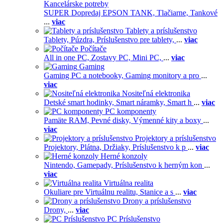
Kancelárske potreby
SUPER Dopredaj EPSON TANK,
Tlačiarne,
Tankové
...
viac
Tablety a príslušenstvo
Tablety,
Púzdra,
Príslušenstvo pre tablety,
...
viac
Počítače
All in one PC,
Zostavy PC,
Mini PC,
...
viac
Gaming
Gaming PC a notebooky,
Gaming monitory a pro
...
viac
Nositeľná elektronika
Detské smart hodinky,
Smart náramky,
Smart h
...
viac
PC komponenty
Pamäte RAM,
Pevné disky,
Výmenné kity a boxy
...
viac
Projektory a príslušenstvo
Projektory,
Plátna,
Držiaky,
Príslušenstvo k p
...
viac
Herné konzoly
Nintendo,
Gamepady,
Príslušenstvo k herným kon
...
viac
Virtuálna realita
Okuliare pre Virtuálnu realitu,
Stanice a s
...
viac
Drony a príslušenstvo
Drony,
...
viac
PC Príslušenstvo