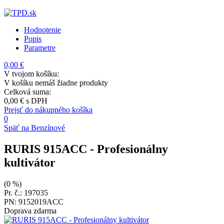
Hodnotenie
Popis
Parametre
0,00 €
V tvojom košíku:
V košíku nemáš žiadne produkty
Celková suma:
0,00 €
s DPH
Prejsť do nákupného košíka
0
Späť na Benzínové
RURIS 915ACC
- Profesionálny
kultivátor
(0 %)
Pr. č.: 197035
PN: 9152019ACC
Doprava zdarma