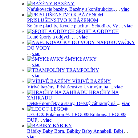
BAZÉNY
Nafukovacie bazény,
Bazény s konštrukciou,
...
viac
PRISLUŠENSTVO K BÁZENOM
Solárne plachty,
Krycie plachty ,
Schodíky,
Vy
...
viac
ŠPORT A ODDYCH
Letné športy a oddych ,
...
viac
NAFUKOVAČKY
DO VODY
...
viac
ŠMYKĽAVKY
...
viac
TRAMPOLÍNY
...
viac
VÍRIVÉ BAZÉNY
Vírivé bazény,
Príslušenstvo k vírivým ba
...
viac
HRAČKY NA
ZÁHRADU
Detské domčeky a stany,
Detský záhradný ná
...
viac
LEGO®
LEGO® Pokémon™,
LEGO® Editions,
LEGO®
DUP
...
viac
BÁBIKY
Bábiky Baby Born,
Bábiky Baby Annabell,
Bábi
...
viac