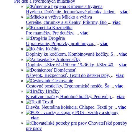
Pre deti a štvornohých miláčikov
Kŕmenie a hygiena
Hygiena,
Dojčenie,
Jednorázové plienky,
Jeden
...
viac
Mlieko a výživa
Cereálie, chrumky a sušienky,
Príkrmy,
Bio
...
viac
Kozmetika
Pre mamičky,
Pre detičky,
...
viac
Drogéria
Upratovanie,
Prípravky proti hmyzu,
...
viac
Kočíky
Doplnky ku kočíkom,
Kombinované kočíky,
S
...
viac
Autosedačky
Doplnky,
i-Size 61-150 cm / 9-36 kg,
i-Size 40
...
viac
Domácnosť
Nábytok,
Bezpečnosť,
Textil do detskej izby,
...
viac
Cestovanie
Cestovné postieľky,
Ergonomické nosiče,
Ša
...
viac
Hračky
Kreatívne hračky,
Hudobné hračky,
Penové p
...
viac
Textil
Dievča,
Neutrálna kolekcia,
Chlapec,
Textil pr
...
viac
POS - vzorky a stojany
...
viac
Chovateľské potreby
pre psov