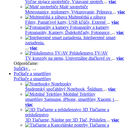
Voľne stojace spotrebiče,
Vstavané spotreb
...
viac
Malé spotrebiče
Meteostanice, teplomery,
Vykurovanie,
Príprava
...
viac
Multimédiá a zábava
Filmy,
Pamäťové karty,
USB kľúče,
Externé
...
viac
Fotoaparáty a kamery
Fotoaparáty,
Kamery,
Ďalekohľady,
Fotopasce,
...
viac
Inteligentné smart
zariadenia.
...
viac
Príslušenstvo TV/AV
TV konzoly na stenu,
Univerzálne diaľkové ov
...
viac
Odporúčame:
Sušičky
, ...
Počítače a smartfóny
Počítače a smartfóny
Notebooky
Študentský spoľahlivý Notebook,
Štúdium
...
viac
Mobilné Telefóny
smartfóny Samsung,
iPhone,
smartfóny Xiaomi,
t
...
viac
3D Tlačiarne a
príslušenstvo
3D Tlačiarne,
Náplne pre 3D Tlač,
Príslušen
...
viac
Tlačiarne a