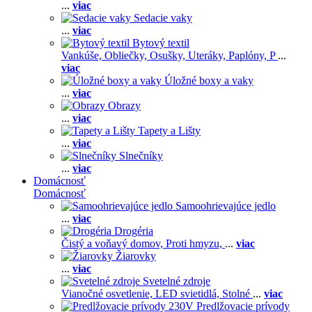
...
viac
Sedacie vaky
...
viac
Bytový textil
Vankúše,
Obliečky,
Osušky,
Uteráky,
Paplóny,
P
...
viac
Úložné boxy a vaky
...
viac
Obrazy
...
viac
Tapety a Lišty
...
viac
Slnečníky
...
viac
Domácnosť
Domácnosť
Samoohrievajúce jedlo
...
viac
Drogéria
Čistý a voňavý domov,
Proti hmyzu,
...
viac
Žiarovky
...
viac
Svetelné zdroje
Vianočné osvetlenie,
LED svietidlá,
Stolné
...
viac
Predlžovacie prívody