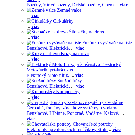
Bazény,
Vírivé bazény,
Detské bazény,
Chém
...
viac
Zemné valce
...
viac
Cirkulárky
...
viac
Štiepačky na drevo
...
viac
Fukáre a vysávače na líste
Benzínové,
Elektrické,
...
viac
Kozy na drevo
...
viac
Elektrický
Moto-fúrik, príslušenstvo
Elektrický Moto-fúrik,
...
viac
Snežné frézy
Benzínové,
Elektrické,
...
viac
Kompostéry
...
viac
Čerpadlá, fontány, závlahové systémy a vodárne
Benzínové,
Hlbinné,
Ponorné,
Vodárne,
Kalové,
...
viac
Chovateľské potreby
Elektronika pre domácich miláčikov,
Strih
...
viac
Grily