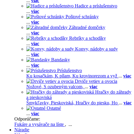
...
viac
Hadice a príslušenstvo
...
viac
Poštové schránky
...
viac
Záhradné domčeky
...
viac
Rebríky a schodíky
...
viac
Konvy, nádoby a sudy
...
viac
Bandasky
...
viac
Príslušenstvo
Ku kosačkám,
K pílam,
Ku krovinorezom a vyž
...
viac
Drviče vetiev a ovocia
Nožové,
S ozubeným valcom,
...
viac
Hračky do záhrady
a pieskoviská
Šmykľavky,
Pieskoviská,
Hračky do piesku,
Ho
...
viac
Ostatné
...
viac
Odporúčame:
Fukáre a vysávače na líste
, ...
Náradie