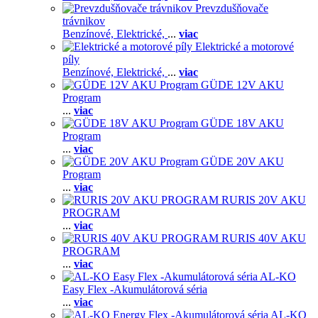
Prevzdušňovače
trávnikov
Benzínové,
Elektrické,
...
viac
Elektrické a motorové
píly
Benzínové,
Elektrické,
...
viac
GÜDE 12V AKU
Program
...
viac
GÜDE 18V AKU
Program
...
viac
GÜDE 20V AKU
Program
...
viac
RURIS 20V AKU
PROGRAM
...
viac
RURIS 40V AKU
PROGRAM
...
viac
AL-KO
Easy Flex -Akumulátorová séria
...
viac
AL-KO