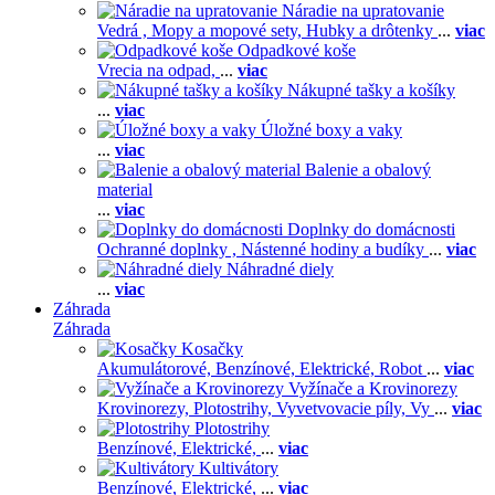
Náradie na upratovanie
Vedrá ,
Mopy a mopové sety,
Hubky a drôtenky
...
viac
Odpadkové koše
Vrecia na odpad,
...
viac
Nákupné tašky a košíky
...
viac
Úložné boxy a vaky
...
viac
Balenie a obalový
material
...
viac
Doplnky do domácnosti
Ochranné doplnky ,
Nástenné hodiny a budíky
...
viac
Náhradné diely
...
viac
Záhrada
Záhrada
Kosačky
Akumulátorové,
Benzínové,
Elektrické,
Robot
...
viac
Vyžínače a Krovinorezy
Krovinorezy,
Plotostrihy,
Vyvetvovacie píly,
Vy
...
viac
Plotostrihy
Benzínové,
Elektrické,
...
viac
Kultivátory
Benzínové,
Elektrické,
...
viac