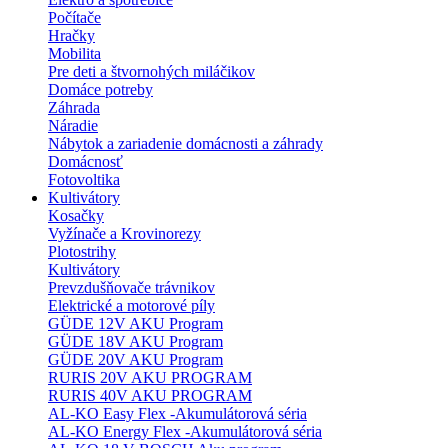
Počítače
Hračky
Mobilita
Pre deti a štvornohých miláčikov
Domáce potreby
Záhrada
Náradie
Nábytok a zariadenie domácnosti a záhrady
Domácnosť
Fotovoltika
Kultivátory
Kosačky
Vyžínače a Krovinorezy
Plotostrihy
Kultivátory
Prevzdušňovače trávnikov
Elektrické a motorové píly
GÜDE 12V AKU Program
GÜDE 18V AKU Program
GÜDE 20V AKU Program
RURIS 20V AKU PROGRAM
RURIS 40V AKU PROGRAM
AL-KO Easy Flex -Akumulátorová séria
AL-KO Energy Flex -Akumulátorová séria