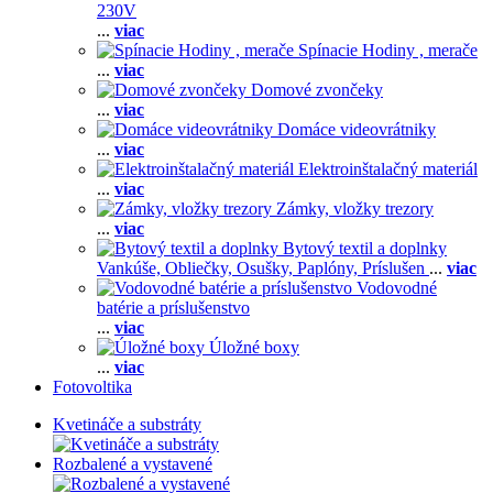
230V
...
viac
Spínacie Hodiny , merače
...
viac
Domové zvončeky
...
viac
Domáce videovrátniky
...
viac
Elektroinštalačný materiál
...
viac
Zámky, vložky trezory
...
viac
Bytový textil a doplnky
Vankúše,
Obliečky,
Osušky,
Paplóny,
Príslušen
...
viac
Vodovodné
batérie a príslušenstvo
...
viac
Úložné boxy
...
viac
Fotovoltika
Kvetináče a substráty
Rozbalené a vystavené