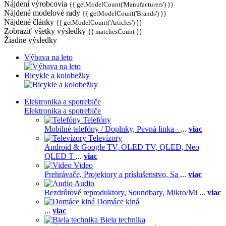
Nájdení výrobcovia
{{ getModelCount('Manufacturers') }}
Nájdené modelové rady
{{ getModelCount('Brands') }}
Nájdené články
{{ getModelCount('Articles') }}
Zobraziť všetky výsledky
{{ matchesCount }}
Žiadne výsledky
Výbava na leto
Bicykle a kolobežky
Elektronika a spotrebiče
Elektronika a spotrebiče
Telefóny
Mobilné telefóny / Doplnky,
Pevná linka -
...
viac
Televízory
Android & Google TV,
OLED TV,
QLED, Neo
QLED T
...
viac
Video
Prehrávače,
Projektory a príslušenstvo,
Sa
...
viac
Audio
Bezdrôtové reproduktory,
Soundbary,
Mikro/Mi
...
viac
Domáce kiná
...
viac
Biela technika