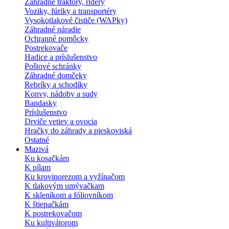
Záhradné traktory, ridery
Voziky, fúriky a transportéry
Vysokotlakové čističe (WAPky)
Záhradné náradie
Ochranné pomôcky
Postrekovače
Hadice a príslušenstvo
Poštové schránky
Záhradné domčeky
Rebríky a schodíky
Konvy, nádoby a sudy
Bandasky
Príslušenstvo
Drviče vetiev a ovocia
Hračky do záhrady a pieskoviská
Ostatné
Mazivá
Ku kosačkám
K pílam
Ku krovinorezom a vyžínačom
K tlakovým umývačkam
K skleníkom a fóliovníkom
K štiepačkám
K postrekovačom
Ku kultivátorom