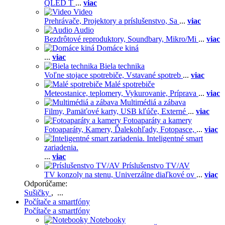
QLED T
...
viac
Video
Prehrávače,
Projektory a príslušenstvo,
Sa
...
viac
Audio
Bezdrôtové reproduktory,
Soundbary,
Mikro/Mi
...
viac
Domáce kiná
...
viac
Biela technika
Voľne stojace spotrebiče,
Vstavané spotreb
...
viac
Malé spotrebiče
Meteostanice, teplomery,
Vykurovanie,
Príprava
...
viac
Multimédiá a zábava
Filmy,
Pamäťové karty,
USB kľúče,
Externé
...
viac
Fotoaparáty a kamery
Fotoaparáty,
Kamery,
Ďalekohľady,
Fotopasce,
...
viac
Inteligentné smart
zariadenia.
...
viac
Príslušenstvo TV/AV
TV konzoly na stenu,
Univerzálne diaľkové ov
...
viac
Odporúčame:
Sušičky
, ...
Počítače a smartfóny
Počítače a smartfóny
Notebooky