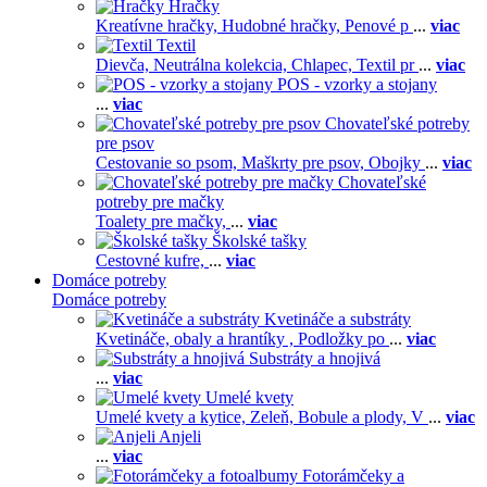
Hračky
Kreatívne hračky,
Hudobné hračky,
Penové p
...
viac
Textil
Dievča,
Neutrálna kolekcia,
Chlapec,
Textil pr
...
viac
POS - vzorky a stojany
...
viac
Chovateľské potreby
pre psov
Cestovanie so psom,
Maškrty pre psov,
Obojky
...
viac
Chovateľské
potreby pre mačky
Toalety pre mačky,
...
viac
Školské tašky
Cestovné kufre,
...
viac
Domáce potreby
Domáce potreby
Kvetináče a substráty
Kvetináče, obaly a hrantíky ,
Podložky po
...
viac
Substráty a hnojivá
...
viac
Umelé kvety
Umelé kvety a kytice,
Zeleň,
Bobule a plody,
V
...
viac
Anjeli
...
viac
Fotorámčeky a