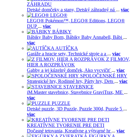
ZÁHRADU
Detské domčeky a stany,
Detský záhradný ná
...
viac
LEGO®
LEGO® Pokémon™,
LEGO® Editions,
LEGO®
DUP
...
viac
BÁBIKY
Bábiky Baby Born,
Bábiky Baby Annabell,
Bábi
...
viac
AUTÍČKA
Garáže a hracie sety,
Technické stroje a a
...
viac
Z FILMOV,
HIER A ROZPRÁVOK
Gabby a jej kúzelný domček,
Ako vycvičiť
...
viac
SPOLOČENSKÉ HRY
Strategické hry,
Rodinné hry,
Párty hry,
Dets
...
viac
STAVEBNICE
iM.Master stavebnice,
Stavebnice GraviTrax,
ME
...
viac
PUZZLE
Detské puzzle,
3D Puzzle,
Puzzle 300d,
Puzzle 5
...
viac
KREATÍVNE TVORENIE PRE DETI
Dočasné tetovania,
Kreatívne a výtvarné hr
...
viac
FIGÚRKY A