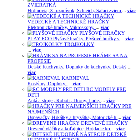
ZVIERATKÁ
Hrdinovia,
Z rozprávok,
Schleich,
Safari zviera
...
viac
VEDECKÉ A TECHNICKÉ HRAČKY
Elektronické hračky,
Mikroskopy,
...
viac
PLYŠOVÉ HRAČKY
PLAY ECO Plyšové hračky,
Plyšové hračky s
...
viac
TROJKOLKY
...
viac
HRÁME SA NA
PROFESIE
Detské Kuchynky,
Doplnky do kuchynky,
Detský
...
viac
KARNEVAL
Kostýmy,
Doplnky,
...
viac
RC MODELY PRE
DETI
Autá a stroje ,
Roboti ,
Drony,
Lode,
...
viac
HRAČKY PRE
NAJMENŠÍCH
Uspavačky,
Hrkálky a hryzátka,
Motorické h
...
viac
DREVENÉ HRAČKY
Drevené vláčiky a koľajnice,
Hojdacie ko
...
viac
DETSKÉ
HUDOBNÉ NÁSTROJE