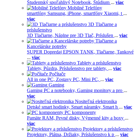
Študentský spoľahlivý Notebook,
Štúdium
...
viac
Mobilné Telefóny
smartfóny Samsung,
iPhone,
smartfóny Xiaomi,
t
...
viac
3D Tlačiarne a
príslušenstvo
3D Tlačiarne,
Náplne pre 3D Tlač,
Príslušen
...
viac
Tlačiarne a
Kancelárske potreby
SUPER Dopredaj EPSON TANK,
Tlačiarne,
Tankové
...
viac
Tablety a príslušenstvo
Tablety,
Púzdra,
Príslušenstvo pre tablety,
...
viac
Počítače
All in one PC,
Zostavy PC,
Mini PC,
...
viac
Gaming
Gaming PC a notebooky,
Gaming monitory a pro
...
viac
Nositeľná elektronika
Detské smart hodinky,
Smart náramky,
Smart h
...
viac
PC komponenty
Pamäte RAM,
Pevné disky,
Výmenné kity a boxy
...
viac
Projektory a príslušenstvo
Projektory,
Plátna,
Držiaky,
Príslušenstvo k p
...
viac