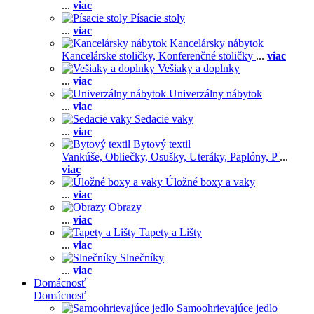
...
viac
Písacie stoly
...
viac
Kancelársky nábytok
Kancelárske stoličky,
Konferenčné stoličky
...
viac
Vešiaky a doplnky
...
viac
Univerzálny nábytok
...
viac
Sedacie vaky
...
viac
Bytový textil
Vankúše,
Obliečky,
Osušky,
Uteráky,
Paplóny,
P
...
viac
Úložné boxy a vaky
...
viac
Obrazy
...
viac
Tapety a Lišty
...
viac
Slnečníky
...
viac
Domácnosť
Domácnosť
Samoohrievajúce jedlo