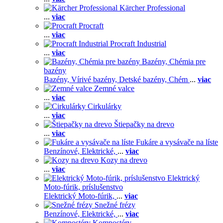
Kärcher Professional
...
viac
Procraft
...
viac
Procraft Industrial
...
viac
Bazény, Chémia pre
bazény
Bazény,
Vírivé bazény,
Detské bazény,
Chém
...
viac
Zemné valce
...
viac
Cirkulárky
...
viac
Štiepačky na drevo
...
viac
Fukáre a vysávače na líste
Benzínové,
Elektrické,
...
viac
Kozy na drevo
...
viac
Elektrický
Moto-fúrik, príslušenstvo
Elektrický Moto-fúrik,
...
viac
Snežné frézy
Benzínové,
Elektrické,
...
viac
Kompostéry