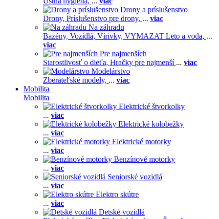
Ústna hygiena,
...
viac
Drony a príslušenstvo
Drony,
Príslušenstvo pre drony,
...
viac
Na záhradu
Bazény,
Vozidlá,
Vírivky,
VYMAZAT Leto a voda,
...
viac
Pre najmenších
Starostlivosť o dieťa,
Hračky pre najmenší
...
viac
Modelárstvo
Zberateľské modely,
...
viac
Mobilita
Mobilita
Elektrické štvorkolky
...
viac
Elektrické kolobežky
...
viac
Elektrické motorky
...
viac
Benzínové motorky
...
viac
Seniorské vozidlá
...
viac
Elektro skútre
...
viac
Detské vozidlá