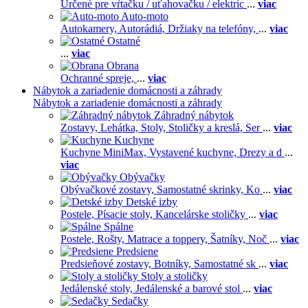
Určené pre vŕtačku / uťahovačku / elektric
...
viac
Auto-moto
Autokamery,
Autorádiá,
Držiaky na telefóny,
...
viac
Ostatné
...
viac
Obrana
Ochranné spreje,
...
viac
Nábytok a zariadenie domácnosti a záhrady
Nábytok a zariadenie domácnosti a záhrady
Záhradný nábytok
Zostavy,
Lehátka,
Stoly,
Stoličky a kreslá,
Ser
...
viac
Kuchyne
Kuchyne MiniMax,
Vystavené kuchyne,
Drezy a d
...
viac
Obývačky
Obývačkové zostavy,
Samostatné skrinky,
Ko
...
viac
Detské izby
Postele,
Písacie stoly,
Kancelárske stoličky
...
viac
Spálne
Postele,
Rošty,
Matrace a toppery,
Šatníky,
Noč
...
viac
Predsiene
Predsieňové zostavy,
Botníky,
Samostatné sk
...
viac
Stoly a stoličky
Jedálenské stoly,
Jedálenské a barové stol
...
viac
Sedačky