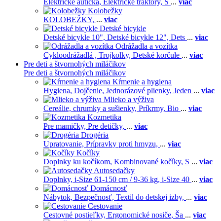
Elektrické autíčka,
Elektrické traktory,
Š
...
viac
Kolobežky
KOLOBEŽKY,
...
viac
Detské bicykle
Detské bicykle 10",
Detské bicykle 12",
Dets
...
viac
Odrážadla a vozítka
Cykloodrážadlá ,
Trojkolky,
Detské korčule
...
viac
Pre deti a štvornohých miláčikov
Pre deti a štvornohých miláčikov
Kŕmenie a hygiena
Hygiena,
Dojčenie,
Jednorázové plienky,
Jeden
...
viac
Mlieko a výživa
Cereálie, chrumky a sušienky,
Príkrmy,
Bio
...
viac
Kozmetika
Pre mamičky,
Pre detičky,
...
viac
Drogéria
Upratovanie,
Prípravky proti hmyzu,
...
viac
Kočíky
Doplnky ku kočíkom,
Kombinované kočíky,
S
...
viac
Autosedačky
Doplnky,
i-Size 61-150 cm / 9-36 kg,
i-Size 40
...
viac
Domácnosť
Nábytok,
Bezpečnosť,
Textil do detskej izby,
...
viac
Cestovanie
Cestovné postieľky,
Ergonomické nosiče,
Ša
...
viac