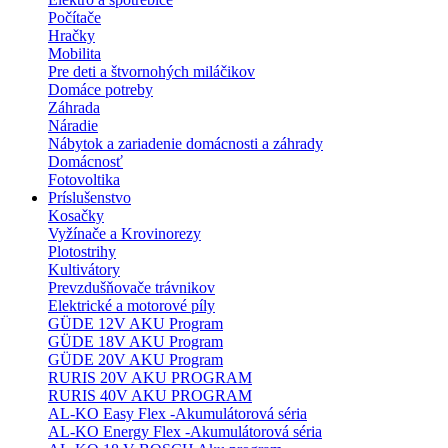
Počítače
Hračky
Mobilita
Pre deti a štvornohých miláčikov
Domáce potreby
Záhrada
Náradie
Nábytok a zariadenie domácnosti a záhrady
Domácnosť
Fotovoltika
Príslušenstvo
Kosačky
Vyžínače a Krovinorezy
Plotostrihy
Kultivátory
Prevzdušňovače trávnikov
Elektrické a motorové píly
GÜDE 12V AKU Program
GÜDE 18V AKU Program
GÜDE 20V AKU Program
RURIS 20V AKU PROGRAM
RURIS 40V AKU PROGRAM
AL-KO Easy Flex -Akumulátorová séria
AL-KO Energy Flex -Akumulátorová séria