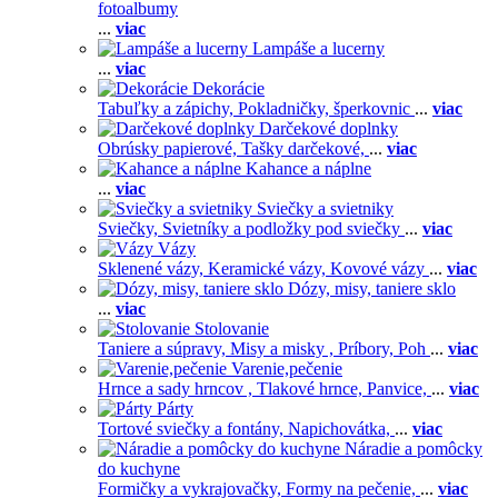
fotoalbumy
...
viac
Lampáše a lucerny
...
viac
Dekorácie
Tabuľky a zápichy,
Pokladničky, šperkovnic
...
viac
Darčekové doplnky
Obrúsky papierové,
Tašky darčekové,
...
viac
Kahance a náplne
...
viac
Sviečky a svietniky
Sviečky,
Svietníky a podložky pod sviečky
...
viac
Vázy
Sklenené vázy,
Keramické vázy,
Kovové vázy
...
viac
Dózy, misy, taniere sklo
...
viac
Stolovanie
Taniere a súpravy,
Misy a misky ,
Príbory,
Poh
...
viac
Varenie,pečenie
Hrnce a sady hrncov ,
Tlakové hrnce,
Panvice,
...
viac
Párty
Tortové sviečky a fontány,
Napichovátka,
...
viac
Náradie a pomôcky
do kuchyne
Formičky a vykrajovačky,
Formy na pečenie,
...
viac