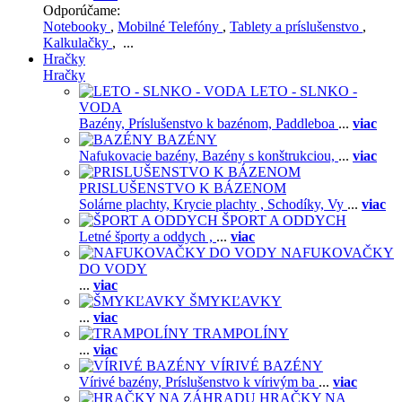
Odporúčame:
Notebooky
,
Mobilné Telefóny
,
Tablety a príslušenstvo
,
Kalkulačky
, ...
Hračky
Hračky
LETO - SLNKO -
VODA
Bazény,
Príslušenstvo k bazénom,
Paddleboa
...
viac
BAZÉNY
Nafukovacie bazény,
Bazény s konštrukciou,
...
viac
PRISLUŠENSTVO K BÁZENOM
Solárne plachty,
Krycie plachty ,
Schodíky,
Vy
...
viac
ŠPORT A ODDYCH
Letné športy a oddych ,
...
viac
NAFUKOVAČKY
DO VODY
...
viac
ŠMYKĽAVKY
...
viac
TRAMPOLÍNY
...
viac
VÍRIVÉ BAZÉNY
Vírivé bazény,
Príslušenstvo k vírivým ba
...
viac
HRAČKY NA