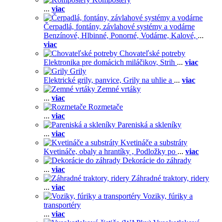
...
viac
Čerpadlá, fontány, závlahové systémy a vodárne
Benzínové,
Hlbinné,
Ponorné,
Vodárne,
Kalové,
...
viac
Chovateľské potreby
Elektronika pre domácich miláčikov,
Strih
...
viac
Grily
Elektrické grily, panvice,
Grily na uhlie a
...
viac
Zemné vrtáky
...
viac
Rozmetače
...
viac
Pareniská a skleníky
...
viac
Kvetináče a substráty
Kvetináče, obaly a hrantíky ,
Podložky po
...
viac
Dekorácie do záhrady
...
viac
Záhradné traktory, ridery
...
viac
Voziky, fúriky a
transportéry
...
viac