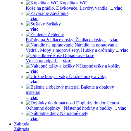
Kúpelňa a WC
Koše na prádlo,
Dávkovače,
Lavóry, vandle,
...
viac
Zaváranie
...
viac
Sušiaky
...
viac
Žehlenie
Poťahy na žehliace dosky,
Žehliace dosky,
...
viac
Náradie na upratovanie
Vedrá ,
Mopy a mopové sety,
Hubky a drôtenky
...
viac
Odpadkové koše
Vrecia na odpad,
...
viac
Nákupné tašky a košíky
...
viac
Úložné boxy a vaky
...
viac
Balenie a obalový
material
...
viac
Doplnky do domácnosti
Ochranné doplnky ,
Nástenné hodiny a budíky
...
viac
Náhradné diely
...
viac
Záhrada
Záhrada