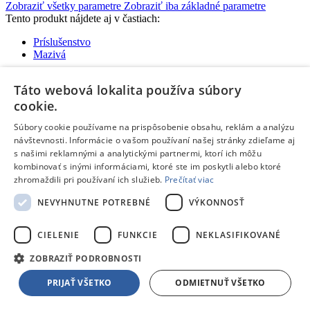
Zobraziť všetky parametre
Zobraziť iba základné parametre
Tento produkt nájdete aj v častiach:
Príslušenstvo
Mazivá
Táto webová lokalita používa súbory
Žiadne dostupné recenzie
cookie.
Pridať hodnotenie
Súbory cookie používame na prispôsobenie obsahu, reklám a analýzu
Hodnotenie produktu:
RURIS 12050
návštevnosti. Informácie o vašom používaní našej stránky zdieľame aj
Tvoj email:
*
s našimi reklamnými a analytickými partnermi, ktorí ich môžu
kombinovať s inými informáciami, ktoré ste im poskytli alebo ktoré
Tvoje meno:
*
zhromaždili pri používaní ich služieb.
Prečítať viac
NEVYHNUTNE POTREBNÉ
VÝKONNOSŤ
Email nebude zverejnený
Ochrana osobných údajov
Polia označené hviezdičkou sú povinné
CIELENIE
FUNKCIE
NEKLASIFIKOVANÉ
Hodnotenie:
*
ZOBRAZIŤ PODROBNOSTI
Odporúčal by si tento produkt svojim známym?
*
Áno
PRIJAŤ VŠETKO
ODMIETNUŤ VŠETKO
Nie
Pozitíva: