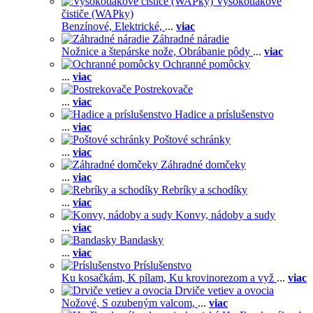
Vysokotlakové
čističe (WAPky)
Benzínové,
Elektrické,
...
viac
Záhradné náradie
Nožnice a štepárske nože,
Obrábanie pôdy
...
viac
Ochranné pomôcky
...
viac
Postrekovače
...
viac
Hadice a príslušenstvo
...
viac
Poštové schránky
...
viac
Záhradné domčeky
...
viac
Rebríky a schodíky
...
viac
Konvy, nádoby a sudy
...
viac
Bandasky
...
viac
Príslušenstvo
Ku kosačkám,
K pílam,
Ku krovinorezom a vyž
...
viac
Drviče vetiev a ovocia
Nožové,
S ozubeným valcom,
...
viac