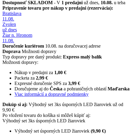
Dostupnosť
SKLADOM
- V
1 predajni
už dnes,
10.08.
u teba
Pripravenie tovaru pre nákup v predajni (rezervácia):
Bratislava
11.08.
Zvolen
už dnes
Žiar n. Hronom
11.08.
Doručenie kuriérom
10.08. na doručovacej adrese
Doprava
Možnosti dopravy
Typ dopravy pre daný produkt:
Express malý balík
Možnosti dopravy:
Nákup v predajni za
1,00 €
Packeta za
2,99 €
Expresné doručenie SPS za
3,99 €
Doručujeme aj do
Česka
a pohraničných oblastí
Maďarska
Viac informácií a dopravné podmienky
Dokúp si aj:
Výhodný set 3ks úsporných LED žiaroviek už od
9,90 €
Po vložení tovaru do košíka si môžeš kúpiť aj:
Výhodný set 3ks úsporných LED žiaroviek
Výhodný set úsporných LED žiaroviek
(9,90 €)