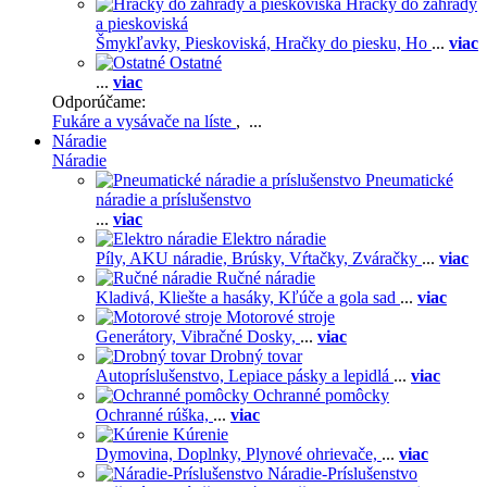
Hračky do záhrady
a pieskoviská
Šmykľavky,
Pieskoviská,
Hračky do piesku,
Ho
...
viac
Ostatné
...
viac
Odporúčame:
Fukáre a vysávače na líste
, ...
Náradie
Náradie
Pneumatické
náradie a príslušenstvo
...
viac
Elektro náradie
Píly,
AKU náradie,
Brúsky,
Vŕtačky,
Zváračky
...
viac
Ručné náradie
Kladivá,
Kliešte a hasáky,
Kľúče a gola sad
...
viac
Motorové stroje
Generátory,
Vibračné Dosky,
...
viac
Drobný tovar
Autopríslušenstvo,
Lepiace pásky a lepidlá
...
viac
Ochranné pomôcky
Ochranné rúška,
...
viac
Kúrenie
Dymovina,
Doplnky,
Plynové ohrievače,
...
viac
Náradie-Príslušenstvo