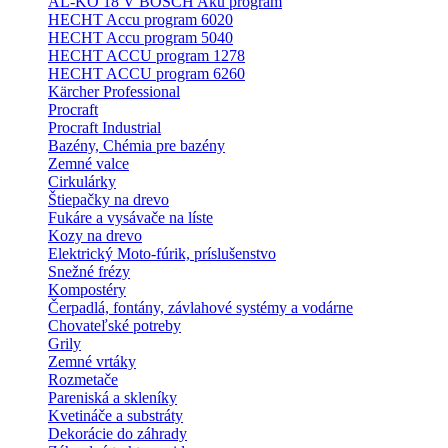
AL-KO 18 V BOSCH Aku program
HECHT Accu program 6020
HECHT Accu program 5040
HECHT ACCU program 1278
HECHT ACCU program 6260
Kärcher Professional
Procraft
Procraft Industrial
Bazény, Chémia pre bazény
Zemné valce
Cirkulárky
Štiepačky na drevo
Fukáre a vysávače na líste
Kozy na drevo
Elektrický Moto-fúrik, príslušenstvo
Snežné frézy
Kompostéry
Čerpadlá, fontány, závlahové systémy a vodárne
Chovateľské potreby
Grily
Zemné vrtáky
Rozmetače
Pareniská a skleníky
Kvetináče a substráty
Dekorácie do záhrady