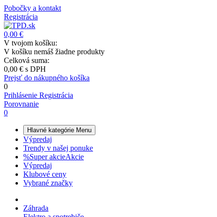
Pobočky a kontakt
Registrácia
0,00 €
V tvojom košíku:
V košíku nemáš žiadne produkty
Celková suma:
0,00 €
s DPH
Prejsť do nákupného košíka
0
Prihlásenie
Registrácia
Porovnanie
0
Hlavné kategórie
Menu
Výpredaj
Trendy v našej ponuke
%
Super akcie
Akcie
Výpredaj
Klubové ceny
Vybrané značky
Záhrada
Elektro a spotrebiče