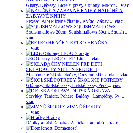
Gitary,
Klávesy,
Bicie súpravy a bubny,
Mikrof
...
viac
NÁUČNÉ A
ZÁBAVNÉ KNIHY
Pexeso,
Albi kúzelné čítanie ,
Kvído,
Zábav
...
viac
SQUISHMALLOWS
Squishmallows 20cm,
Squishmallows 30cm,
Squish
...
viac
RETRO HRAČKY
...
viac
LEGO Storage
LEGO boxy,
LEGO LED Lite,
...
viac
SKLADAČKY NIELEN PRE DETI
Mechanické 3D skladačky,
Drevené 3D sklada
...
viac
ŠKOLSKÉ POTREBY
Glóbusy,
Školské tašky,
Detské tašky,
Pera
...
viac
DETSKÁ OSLAVA
Servítky,
Taniere,
Poháre,
Balóny ,
Lampióny,
Sv
...
viac
ZIMNÉ ŠPORTY
...
viac
Hračky
Bábiky a príslušenstvo,
Autíčka a autodrá
...
viac
Domácnosť