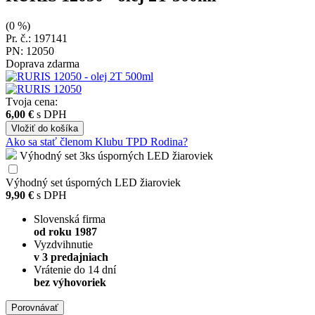
(0 %)
Pr. č.: 197141
PN: 12050
Doprava zdarma
Tvoja cena:
6,00 €
s DPH
Vložiť
do košíka
Ako sa stať členom Klubu TPD Rodina?
Výhodný set 3ks úsporných LED žiaroviek
Výhodný set úsporných LED žiaroviek
9,90 €
s DPH
Slovenská firma
od roku 1987
Vyzdvihnutie
v 3 predajniach
Vrátenie do 14 dní
bez výhovoriek
Porovnávať