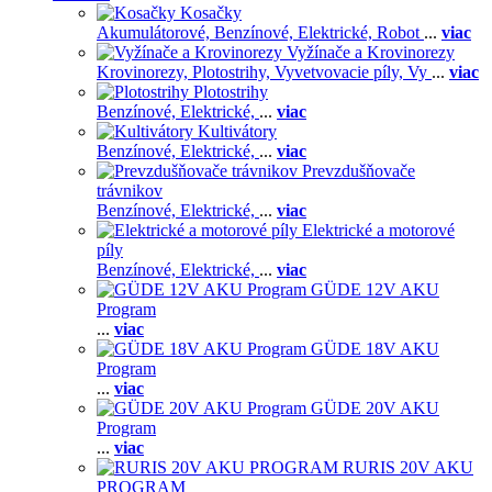
Kosačky
Akumulátorové,
Benzínové,
Elektrické,
Robot
...
viac
Vyžínače a Krovinorezy
Krovinorezy,
Plotostrihy,
Vyvetvovacie píly,
Vy
...
viac
Plotostrihy
Benzínové,
Elektrické,
...
viac
Kultivátory
Benzínové,
Elektrické,
...
viac
Prevzdušňovače
trávnikov
Benzínové,
Elektrické,
...
viac
Elektrické a motorové
píly
Benzínové,
Elektrické,
...
viac
GÜDE 12V AKU
Program
...
viac
GÜDE 18V AKU
Program
...
viac
GÜDE 20V AKU
Program
...
viac
RURIS 20V AKU
PROGRAM