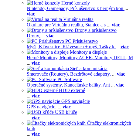
Herné konzoly
Nintendo,
Gamepady,
Príslušenstvo k herným kon
...
viac
Virtuálna realita
Okuliare pre Virtuálnu realitu,
Stanice a s
...
viac
Drony a príslušenstvo
Drony,
...
viac
PC Príslušenstvo
Myši,
Klávesnice,
Klávesnica + myš,
Tašky k
...
viac
Monitory a displeje
Herné Monitory,
Monitory ACER,
Monitory DELL,
M
...
viac
Sieť a komunikácia
Smerovače (Routery),
Bezdrôtové adaptéry,
...
viac
PC Software
Operačné systémy,
Kancelárske balíky,
Ant
...
viac
HDD externé
...
viac
GPS navigácie
GPS navigácie,
...
viac
USB kľúče
...
viac
Čítačky elektronických
kníh
...
viac