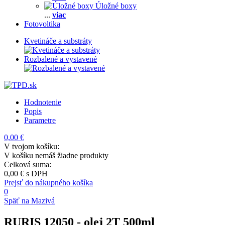
Úložné boxy
...
viac
Fotovoltika
Kvetináče a substráty
Rozbalené a vystavené
Hodnotenie
Popis
Parametre
0,00 €
V tvojom košíku:
V košíku nemáš žiadne produkty
Celková suma:
0,00 €
s DPH
Prejsť do nákupného košíka
0
Späť na Mazivá
RURIS 12050
- olej 2T 500ml