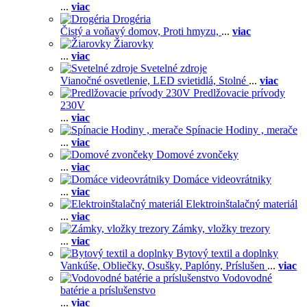
...
viac
Drogéria
Čistý a voňavý domov,
Proti hmyzu,
...
viac
Žiarovky
...
viac
Svetelné zdroje
Vianočné osvetlenie,
LED svietidlá,
Stolné
...
viac
Predlžovacie prívody
230V
...
viac
Spínacie Hodiny , merače
...
viac
Domové zvončeky
...
viac
Domáce videovrátniky
...
viac
Elektroinštalačný materiál
...
viac
Zámky, vložky trezory
...
viac
Bytový textil a doplnky
Vankúše,
Obliečky,
Osušky,
Paplóny,
Príslušen
...
viac
Vodovodné
batérie a príslušenstvo
...
viac