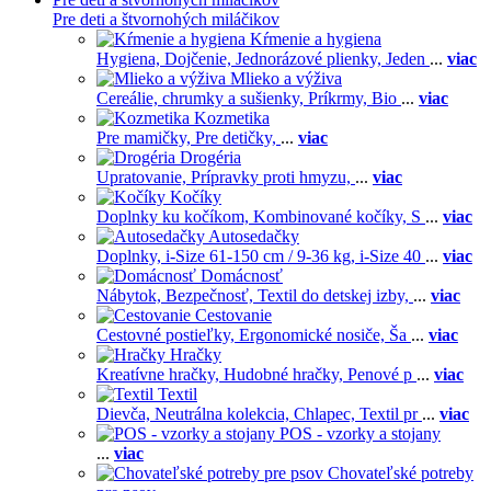
Pre deti a štvornohých miláčikov
Kŕmenie a hygiena
Hygiena,
Dojčenie,
Jednorázové plienky,
Jeden
...
viac
Mlieko a výživa
Cereálie, chrumky a sušienky,
Príkrmy,
Bio
...
viac
Kozmetika
Pre mamičky,
Pre detičky,
...
viac
Drogéria
Upratovanie,
Prípravky proti hmyzu,
...
viac
Kočíky
Doplnky ku kočíkom,
Kombinované kočíky,
S
...
viac
Autosedačky
Doplnky,
i-Size 61-150 cm / 9-36 kg,
i-Size 40
...
viac
Domácnosť
Nábytok,
Bezpečnosť,
Textil do detskej izby,
...
viac
Cestovanie
Cestovné postieľky,
Ergonomické nosiče,
Ša
...
viac
Hračky
Kreatívne hračky,
Hudobné hračky,
Penové p
...
viac
Textil
Dievča,
Neutrálna kolekcia,
Chlapec,
Textil pr
...
viac
POS - vzorky a stojany
...
viac
Chovateľské potreby