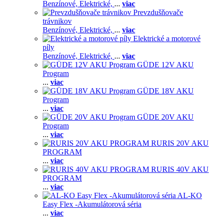
Benzínové,
Elektrické,
...
viac
Prevzdušňovače
trávnikov
Benzínové,
Elektrické,
...
viac
Elektrické a motorové
píly
Benzínové,
Elektrické,
...
viac
GÜDE 12V AKU
Program
...
viac
GÜDE 18V AKU
Program
...
viac
GÜDE 20V AKU
Program
...
viac
RURIS 20V AKU
PROGRAM
...
viac
RURIS 40V AKU
PROGRAM
...
viac
AL-KO
Easy Flex -Akumulátorová séria
...
viac