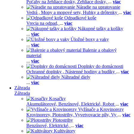
Poťahy na žehliace dosky,
Žehliace dosky,
...
viac
Náradie na upratovanie
Vedrá ,
Mopy a mopové sety,
Hubky a drôtenky
...
viac
Odpadkové koše
Vrecia na odpad,
...
viac
Nákupné tašky a košíky
...
viac
Úložné boxy a vaky
...
viac
Balenie a obalový
material
...
viac
Doplnky do domácnosti
Ochranné doplnky ,
Nástenné hodiny a budíky
...
viac
Náhradné diely
...
viac
Záhrada
Záhrada
Kosačky
Akumulátorové,
Benzínové,
Elektrické,
Robot
...
viac
Vyžínače a Krovinorezy
Krovinorezy,
Plotostrihy,
Vyvetvovacie píly,
Vy
...
viac
Plotostrihy
Benzínové,
Elektrické,
...
viac
Kultivátory