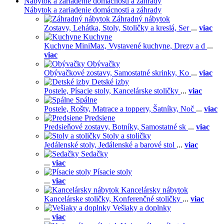
Nábytok a zariadenie domácnosti a záhrady
Nábytok a zariadenie domácnosti a záhrady
Záhradný nábytok
Zostavy,
Lehátka,
Stoly,
Stoličky a kreslá,
Ser
...
viac
Kuchyne
Kuchyne MiniMax,
Vystavené kuchyne,
Drezy a d
...
viac
Obývačky
Obývačkové zostavy,
Samostatné skrinky,
Ko
...
viac
Detské izby
Postele,
Písacie stoly,
Kancelárske stoličky
...
viac
Spálne
Postele,
Rošty,
Matrace a toppery,
Šatníky,
Noč
...
viac
Predsiene
Predsieňové zostavy,
Botníky,
Samostatné sk
...
viac
Stoly a stoličky
Jedálenské stoly,
Jedálenské a barové stol
...
viac
Sedačky
...
viac
Písacie stoly
...
viac
Kancelársky nábytok
Kancelárske stoličky,
Konferenčné stoličky
...
viac
Vešiaky a doplnky
...
viac