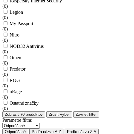
Kaspersky Internet Security
(
0
)
Legion
(
0
)
My Passport
(
0
)
Nitro
(
0
)
NOD32 Antivirus
(
0
)
Omen
(
0
)
Predator
(
0
)
ROG
(
0
)
uRage
(
0
)
Ostatné značky
(
0
)
Zobraziť
70
produktov
Zrušiť výber
Zavrieť filter
Parametre filtra:
Odporúčané
Podľa názvu A-Z
Podľa názvu Z-A