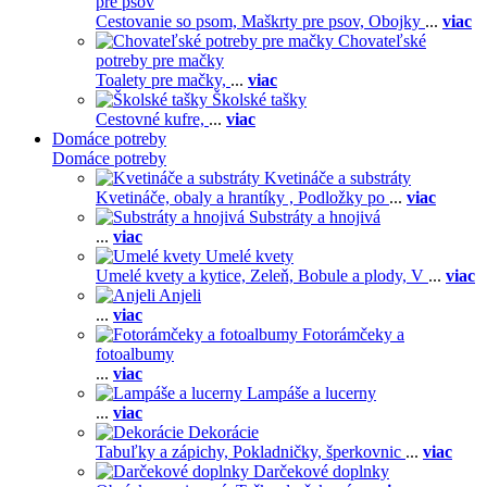
pre psov
Cestovanie so psom,
Maškrty pre psov,
Obojky
...
viac
Chovateľské
potreby pre mačky
Toalety pre mačky,
...
viac
Školské tašky
Cestovné kufre,
...
viac
Domáce potreby
Domáce potreby
Kvetináče a substráty
Kvetináče, obaly a hrantíky ,
Podložky po
...
viac
Substráty a hnojivá
...
viac
Umelé kvety
Umelé kvety a kytice,
Zeleň,
Bobule a plody,
V
...
viac
Anjeli
...
viac
Fotorámčeky a
fotoalbumy
...
viac
Lampáše a lucerny
...
viac
Dekorácie
Tabuľky a zápichy,
Pokladničky, šperkovnic
...
viac
Darčekové doplnky