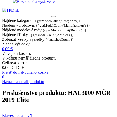
Nájdené kategórie
{{ getModelCount('Categories') }}
Nájdení výrobcovia
{{ getModelCount('Manufacturers') }}
Nájdené modelové rady
{{ getModelCount('Brands') }}
Nájdené články
{{ getModelCount('Articles') }}
Zobraziť všetky výsledky
{{ matchesCount }}
Žiadne výsledky
0,00 €
V tvojom košíku:
V košíku nemáš žiadne produkty
Celková suma:
0,00 €
s DPH
Prejsť do nákupného košíka
0
Návrat na detail produktu
Príslušenstvo produktu:
HAL3000 MČR
2019 Elite
Klávesnice a myši