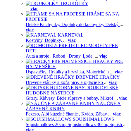
TROJKOLKY
...
viac
HRÁME SA NA
PROFESIE
Detské Kuchynky,
Doplnky do kuchynky,
Detský
...
viac
KARNEVAL
Kostýmy,
Doplnky,
...
viac
RC MODELY PRE
DETI
Autá a stroje ,
Roboti ,
Drony,
Lode,
...
viac
HRAČKY PRE
NAJMENŠÍCH
Uspavačky,
Hrkálky a hryzátka,
Motorické h
...
viac
DREVENÉ HRAČKY
Drevené vláčiky a koľajnice,
Hojdacie ko
...
viac
DETSKÉ
HUDOBNÉ NÁSTROJE
Gitary,
Klávesy,
Bicie súpravy a bubny,
Mikrof
...
viac
NÁUČNÉ A
ZÁBAVNÉ KNIHY
Pexeso,
Albi kúzelné čítanie ,
Kvído,
Zábav
...
viac
SQUISHMALLOWS
Squishmallows 20cm,
Squishmallows 30cm,
Squish
...
viac