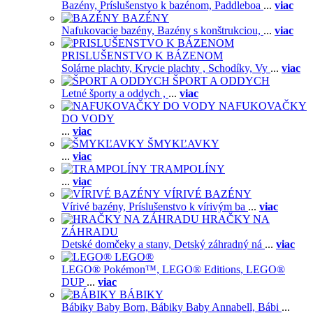
Bazény,
Príslušenstvo k bazénom,
Paddleboa
...
viac
BAZÉNY
Nafukovacie bazény,
Bazény s konštrukciou,
...
viac
PRISLUŠENSTVO K BÁZENOM
Solárne plachty,
Krycie plachty ,
Schodíky,
Vy
...
viac
ŠPORT A ODDYCH
Letné športy a oddych ,
...
viac
NAFUKOVAČKY
DO VODY
...
viac
ŠMYKĽAVKY
...
viac
TRAMPOLÍNY
...
viac
VÍRIVÉ BAZÉNY
Vírivé bazény,
Príslušenstvo k vírivým ba
...
viac
HRAČKY NA
ZÁHRADU
Detské domčeky a stany,
Detský záhradný ná
...
viac
LEGO®
LEGO® Pokémon™,
LEGO® Editions,
LEGO®
DUP
...
viac
BÁBIKY
Bábiky Baby Born,
Bábiky Baby Annabell,
Bábi
...