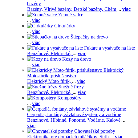
bazény
Bazény,
Vírivé bazény,
Detské bazény,
Chém
...
viac
Zemné valce
...
viac
Cirkulárky
...
viac
Štiepačky na drevo
...
viac
Fukáre a vysávače na líste
Benzínové,
Elektrické,
...
viac
Kozy na drevo
...
viac
Elektrický
Moto-fúrik, príslušenstvo
Elektrický Moto-fúrik,
...
viac
Snežné frézy
Benzínové,
Elektrické,
...
viac
Kompostéry
...
viac
Čerpadlá, fontány, závlahové systémy a vodárne
Benzínové,
Hlbinné,
Ponorné,
Vodárne,
Kalové,
...
viac
Chovateľské potreby
Elektronika pre domácich miláčikov,
Strih
...
viac