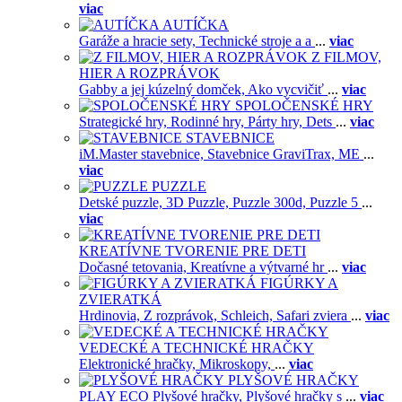
viac
AUTÍČKA
Garáže a hracie sety,
Technické stroje a a
...
viac
Z FILMOV,
HIER A ROZPRÁVOK
Gabby a jej kúzelný domček,
Ako vycvičiť
...
viac
SPOLOČENSKÉ HRY
Strategické hry,
Rodinné hry,
Párty hry,
Dets
...
viac
STAVEBNICE
iM.Master stavebnice,
Stavebnice GraviTrax,
ME
...
viac
PUZZLE
Detské puzzle,
3D Puzzle,
Puzzle 300d,
Puzzle 5
...
viac
KREATÍVNE TVORENIE PRE DETI
Dočasné tetovania,
Kreatívne a výtvarné hr
...
viac
FIGÚRKY A
ZVIERATKÁ
Hrdinovia,
Z rozprávok,
Schleich,
Safari zviera
...
viac
VEDECKÉ A TECHNICKÉ HRAČKY
Elektronické hračky,
Mikroskopy,
...
viac
PLYŠOVÉ HRAČKY
PLAY ECO Plyšové hračky,
Plyšové hračky s
...
viac