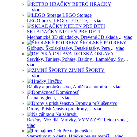
RETRO HRAČKY
...
viac
LEGO Storage
LEGO boxy,
LEGO LED Lite,
...
viac
SKLADAČKY NIELEN PRE DETI
Mechanické 3D skladačky,
Drevené 3D sklada
...
viac
ŠKOLSKÉ POTREBY
Glóbusy,
Školské tašky,
Detské tašky,
Pera
...
viac
DETSKÁ OSLAVA
Servítky,
Taniere,
Poháre,
Balóny ,
Lampióny,
Sv
...
viac
ZIMNÉ ŠPORTY
...
viac
Hračky
Bábiky a príslušenstvo,
Autíčka a autodrá
...
viac
Domácnosť
Ústna hygiena,
...
viac
Drony a príslušenstvo
Drony,
Príslušenstvo pre drony,
...
viac
Na záhradu
Bazény,
Vozidlá,
Vírivky,
VYMAZAT Leto a voda,
...
viac
Pre najmenších
Starostlivosť o dieťa,
Hračky pre najmenší
...
viac