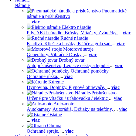
Náradie
Pneumatické
náradie a príslušenstvo
...
viac
Elektro náradie
Píly,
AKU náradie,
Brúsky,
Vŕtačky,
Zváračky
...
viac
Ručné náradie
Kladivá,
Kliešte a hasáky,
Kľúče a gola sad
...
viac
Motorové stroje
Generátory,
Vibračné Dosky,
...
viac
Drobný tovar
Autopríslušenstvo,
Lepiace pásky a lepidlá
...
viac
Ochranné pomôcky
Ochranné rúška,
...
viac
Kúrenie
Dymovina,
Doplnky,
Plynové ohrievače,
...
viac
Náradie-Príslušenstvo
Určené pre vŕtačku / uťahovačku / elektric
...
viac
Auto-moto
Autokamery,
Autorádiá,
Držiaky na telefóny,
...
viac
Ostatné
...
viac
Obrana
Ochranné spreje,
...
viac