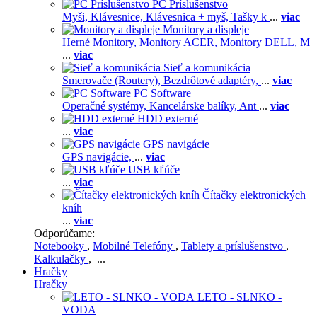
PC Príslušenstvo
Myši,
Klávesnice,
Klávesnica + myš,
Tašky k
...
viac
Monitory a displeje
Herné Monitory,
Monitory ACER,
Monitory DELL,
M
...
viac
Sieť a komunikácia
Smerovače (Routery),
Bezdrôtové adaptéry,
...
viac
PC Software
Operačné systémy,
Kancelárske balíky,
Ant
...
viac
HDD externé
...
viac
GPS navigácie
GPS navigácie,
...
viac
USB kľúče
...
viac
Čítačky elektronických
kníh
...
viac
Odporúčame:
Notebooky
,
Mobilné Telefóny
,
Tablety a príslušenstvo
,
Kalkulačky
, ...
Hračky
Hračky
LETO - SLNKO -
VODA