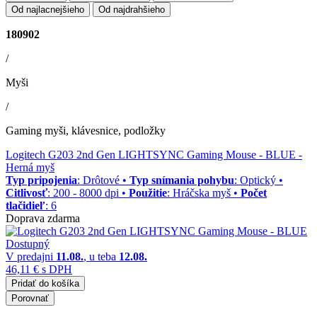
Od najlacnejšieho
Od najdrahšieho
180902
/
Myši
/
Gaming myši, klávesnice, podložky
Logitech G203 2nd Gen LIGHTSYNC Gaming Mouse - BLUE
-
Herná myš
Typ pripojenia
: Drôtové •
Typ snímania pohybu
: Optický •
Citlivosť
: 200 - 8000 dpi •
Použitie
: Hráčska myš •
Počet
tlačidieľ
: 6
Doprava zdarma
Dostupný
V predajni
11.08.
, u teba
12.08.
46,11 €
s DPH
Pridať do košíka
Porovnať