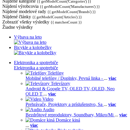
Nájdené kategórie
{{ getModelCount('Categories') }}
Nájdení výrobcovia
{{ getModelCount('Manufacturers') }}
Nájdené modelové rady
{{ getModelCount('Brands') }}
Nájdené články
{{ getModelCount('Articles') }}
Zobraziť všetky výsledky
{{ matchesCount }}
Žiadne výsledky
Výbava na leto
Bicykle a kolobežky
Elektronika a spotrebiče
Elektronika a spotrebiče
Telefóny
Mobilné telefóny / Doplnky,
Pevná linka -
...
viac
Televízory
Android & Google TV,
OLED TV,
QLED, Neo
QLED T
...
viac
Video
Prehrávače,
Projektory a príslušenstvo,
Sa
...
viac
Audio
Bezdrôtové reproduktory,
Soundbary,
Mikro/Mi
...
viac
Domáce kiná
...
viac