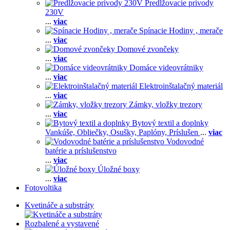
Predlžovacie prívody
230V
...
viac
Spínacie Hodiny , merače
...
viac
Domové zvončeky
...
viac
Domáce videovrátniky
...
viac
Elektroinštalačný materiál
...
viac
Zámky, vložky trezory
...
viac
Bytový textil a doplnky
Vankúše,
Obliečky,
Osušky,
Paplóny,
Príslušen
...
viac
Vodovodné
batérie a príslušenstvo
...
viac
Úložné boxy
...
viac
Fotovoltika
Kvetináče a substráty
Rozbalené a vystavené