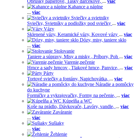
Obrúsky papierové,
Tašky darčekové,
...
viac
Kahance a náplne
...
viac
Sviečky a svietniky
Sviečky,
Svietníky a podložky pod sviečky
...
viac
Vázy
Sklenené vázy,
Keramické vázy,
Kovové vázy
...
viac
Dózy, misy, taniere sklo
...
viac
Stolovanie
Taniere a súpravy,
Misy a misky ,
Príbory,
Poh
...
viac
Varenie,pečenie
Hrnce a sady hrncov ,
Tlakové hrnce,
Panvice,
...
viac
Párty
Tortové sviečky a fontány,
Napichovátka,
...
viac
Náradie a pomôcky
do kuchyne
Formičky a vykrajovačky,
Formy na pečenie,
...
viac
Kúpelňa a WC
Koše na prádlo,
Dávkovače,
Lavóry, vandle,
...
viac
Zaváranie
...
viac
Sušiaky
...
viac
Žehlenie