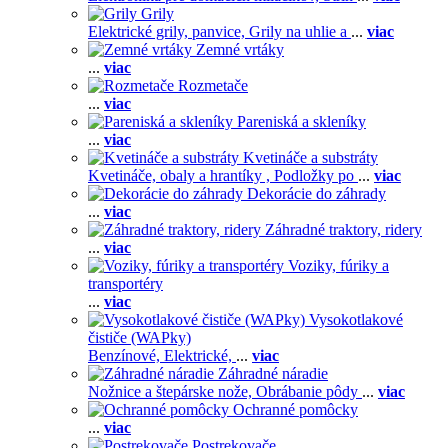
Grily
Elektrické grily, panvice,
Grily na uhlie a
...
viac
Zemné vrtáky
...
viac
Rozmetače
...
viac
Pareniská a skleníky
...
viac
Kvetináče a substráty
Kvetináče, obaly a hrantíky ,
Podložky po
...
viac
Dekorácie do záhrady
...
viac
Záhradné traktory, ridery
...
viac
Voziky, fúriky a
transportéry
...
viac
Vysokotlakové
čističe (WAPky)
Benzínové,
Elektrické,
...
viac
Záhradné náradie
Nožnice a štepárske nože,
Obrábanie pôdy
...
viac
Ochranné pomôcky
...
viac
Postrekovače