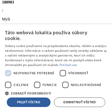
180903
/
Myši
/
Táto webová lokalita používa súbory
Gaming myši, klávesnice, podložky
cookie.
Logitech G203 2nd Gen LIGHTSYNC Gaming Mouse - LILAC
-
Súbory cookie používame na prispôsobenie obsahu, reklám a analýzu
Herná myš
návštevnosti. Informácie o vašom používaní našej stránky zdieľame aj
Logitech G G203 LIGHTSYNC. Rozhranie zariadenia: USB Typ-
s našimi reklamnými a analytickými partnermi, ktorí ich môžu
A, Rozlíšenie pohybu: 8000 DPI, Odozva: 1 ms, Typ tlačidiel:
kombinovať s inými informáciami, ktoré ste im poskytli alebo ktoré
Stlačené tlačidlá, Počet tlačidiel: 6, Typ závitu: Koleso. Farba
zhromaždili pri používaní ich služieb.
Prečítať viac
podsvietenia: Červená/zelená/modrá. Napájací zdroj: Kábel. Farba:
orgován
NEVYHNUTNE POTREBNÉ
VÝKONNOSŤ
Doprava zdarma
CIELENIE
FUNKCIE
NEKLASIFIKOVANÉ
Dostupný
V predajni
11.08.
, u teba
12.08.
ZOBRAZIŤ PODROBNOSTI
46,11 €
s DPH
Pridať do košíka
PRIJAŤ VŠETKO
ODMIETNUŤ VŠETKO
Porovnať