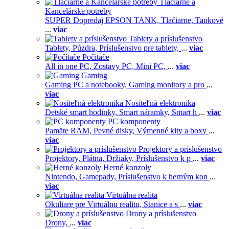
Tlačiarne a
Kancelárske potreby
SUPER Dopredaj EPSON TANK,
Tlačiarne,
Tankové
...
viac
Tablety a príslušenstvo
Tablety,
Púzdra,
Príslušenstvo pre tablety,
...
viac
Počítače
All in one PC,
Zostavy PC,
Mini PC,
...
viac
Gaming
Gaming PC a notebooky,
Gaming monitory a pro
...
viac
Nositeľná elektronika
Detské smart hodinky,
Smart náramky,
Smart h
...
viac
PC komponenty
Pamäte RAM,
Pevné disky,
Výmenné kity a boxy
...
viac
Projektory a príslušenstvo
Projektory,
Plátna,
Držiaky,
Príslušenstvo k p
...
viac
Herné konzoly
Nintendo,
Gamepady,
Príslušenstvo k herným kon
...
viac
Virtuálna realita
Okuliare pre Virtuálnu realitu,
Stanice a s
...
viac
Drony a príslušenstvo
Drony,
...
viac