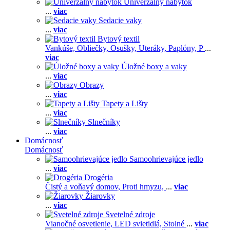
Univerzálny nábytok
...
viac
Sedacie vaky
...
viac
Bytový textil
Vankúše,
Obliečky,
Osušky,
Uteráky,
Paplóny,
P
...
viac
Úložné boxy a vaky
...
viac
Obrazy
...
viac
Tapety a Lišty
...
viac
Slnečníky
...
viac
Domácnosť
Domácnosť
Samoohrievajúce jedlo
...
viac
Drogéria
Čistý a voňavý domov,
Proti hmyzu,
...
viac
Žiarovky
...
viac
Svetelné zdroje
Vianočné osvetlenie,
LED svietidlá,
Stolné
...
viac