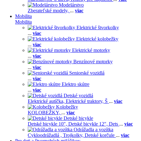
Modelárstvo
Zberateľské modely,
...
viac
Mobilita
Mobilita
Elektrické štvorkolky
...
viac
Elektrické kolobežky
...
viac
Elektrické motorky
...
viac
Benzínové motorky
...
viac
Seniorské vozidlá
...
viac
Elektro skútre
...
viac
Detské vozidlá
Elektrické autíčka,
Elektrické traktory,
Š
...
viac
Kolobežky
KOLOBEŽKY,
...
viac
Detské bicykle
Detské bicykle 10",
Detské bicykle 12",
Dets
...
viac
Odrážadla a vozítka
Cykloodrážadlá ,
Trojkolky,
Detské korčule
...
viac
Pre deti a štvornohých miláčikov