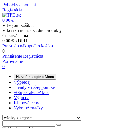
Pobočky a kontakt
Registrácia
0,00 €
V tvojom košíku:
V košíku nemáš žiadne produkty
Celková suma:
0,00 €
s DPH
Prejsť do nákupného košíka
0
Prihlásenie
Registrácia
Porovnanie
0
Hlavné kategórie
Menu
Výpredaj
Trendy v našej ponuke
%
Super akcie
Akcie
Výpredaj
Klubové ceny
Vybrané značky