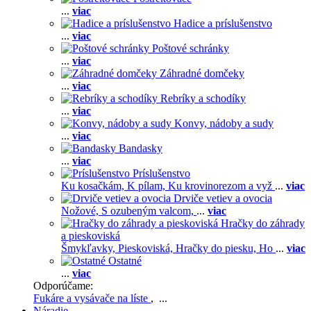
...
viac
Hadice a príslušenstvo
...
viac
Poštové schránky
...
viac
Záhradné domčeky
...
viac
Rebríky a schodíky
...
viac
Konvy, nádoby a sudy
...
viac
Bandasky
...
viac
Príslušenstvo
Ku kosačkám,
K pílam,
Ku krovinorezom a vyž
...
viac
Drviče vetiev a ovocia
Nožové,
S ozubeným valcom,
...
viac
Hračky do záhrady
a pieskoviská
Šmykľavky,
Pieskoviská,
Hračky do piesku,
Ho
...
viac
Ostatné
...
viac
Odporúčame:
Fukáre a vysávače na líste
, ...
Náradie