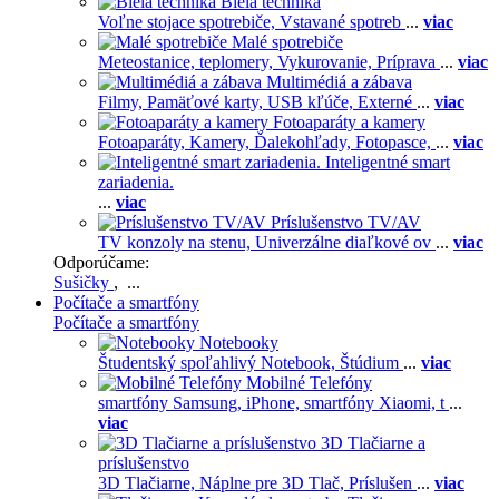
Biela technika
Voľne stojace spotrebiče,
Vstavané spotreb
...
viac
Malé spotrebiče
Meteostanice, teplomery,
Vykurovanie,
Príprava
...
viac
Multimédiá a zábava
Filmy,
Pamäťové karty,
USB kľúče,
Externé
...
viac
Fotoaparáty a kamery
Fotoaparáty,
Kamery,
Ďalekohľady,
Fotopasce,
...
viac
Inteligentné smart
zariadenia.
...
viac
Príslušenstvo TV/AV
TV konzoly na stenu,
Univerzálne diaľkové ov
...
viac
Odporúčame:
Sušičky
, ...
Počítače a smartfóny
Počítače a smartfóny
Notebooky
Študentský spoľahlivý Notebook,
Štúdium
...
viac
Mobilné Telefóny
smartfóny Samsung,
iPhone,
smartfóny Xiaomi,
t
...
viac
3D Tlačiarne a
príslušenstvo
3D Tlačiarne,
Náplne pre 3D Tlač,
Príslušen
...
viac