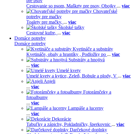
pre psov
Cestovanie so psom,
Maškrty pre psov,
Obojky
...
viac
Chovateľské
potreby pre mačky
Toalety pre mačky,
...
viac
Školské tašky
Cestovné kufre,
...
viac
Domáce potreby
Domáce potreby
Kvetináče a substráty
Kvetináče, obaly a hrantíky ,
Podložky po
...
viac
Substráty a hnojivá
...
viac
Umelé kvety
Umelé kvety a kytice,
Zeleň,
Bobule a plody,
V
...
viac
Anjeli
...
viac
Fotorámčeky a
fotoalbumy
...
viac
Lampáše a lucerny
...
viac
Dekorácie
Tabuľky a zápichy,
Pokladničky, šperkovnic
...
viac
Darčekové doplnky