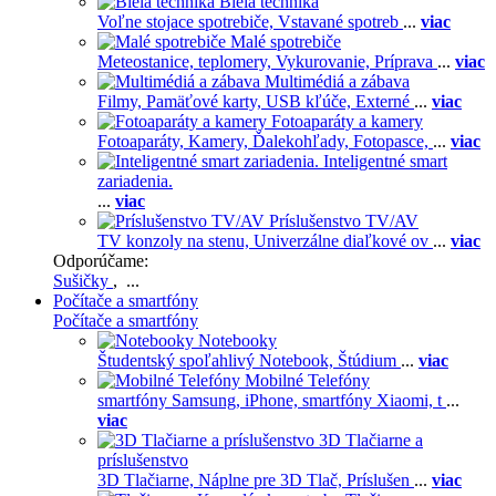
Biela technika
Voľne stojace spotrebiče,
Vstavané spotreb
...
viac
Malé spotrebiče
Meteostanice, teplomery,
Vykurovanie,
Príprava
...
viac
Multimédiá a zábava
Filmy,
Pamäťové karty,
USB kľúče,
Externé
...
viac
Fotoaparáty a kamery
Fotoaparáty,
Kamery,
Ďalekohľady,
Fotopasce,
...
viac
Inteligentné smart
zariadenia.
...
viac
Príslušenstvo TV/AV
TV konzoly na stenu,
Univerzálne diaľkové ov
...
viac
Odporúčame:
Sušičky
, ...
Počítače a smartfóny
Počítače a smartfóny
Notebooky
Študentský spoľahlivý Notebook,
Štúdium
...
viac
Mobilné Telefóny
smartfóny Samsung,
iPhone,
smartfóny Xiaomi,
t
...
viac
3D Tlačiarne a
príslušenstvo
3D Tlačiarne,
Náplne pre 3D Tlač,
Príslušen
...
viac