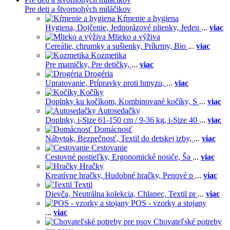
Pre deti a štvornohých miláčikov
Kŕmenie a hygiena
Hygiena,
Dojčenie,
Jednorázové plienky,
Jeden
...
viac
Mlieko a výživa
Cereálie, chrumky a sušienky,
Príkrmy,
Bio
...
viac
Kozmetika
Pre mamičky,
Pre detičky,
...
viac
Drogéria
Upratovanie,
Prípravky proti hmyzu,
...
viac
Kočíky
Doplnky ku kočíkom,
Kombinované kočíky,
S
...
viac
Autosedačky
Doplnky,
i-Size 61-150 cm / 9-36 kg,
i-Size 40
...
viac
Domácnosť
Nábytok,
Bezpečnosť,
Textil do detskej izby,
...
viac
Cestovanie
Cestovné postieľky,
Ergonomické nosiče,
Ša
...
viac
Hračky
Kreatívne hračky,
Hudobné hračky,
Penové p
...
viac
Textil
Dievča,
Neutrálna kolekcia,
Chlapec,
Textil pr
...
viac
POS - vzorky a stojany
...
viac
Chovateľské potreby