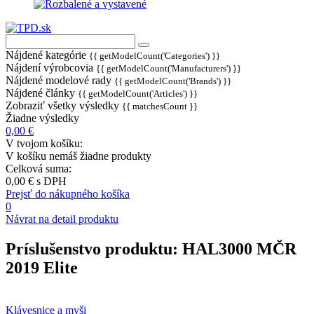
Nájdené kategórie
{{ getModelCount('Categories') }}
Nájdení výrobcovia
{{ getModelCount('Manufacturers') }}
Nájdené modelové rady
{{ getModelCount('Brands') }}
Nájdené články
{{ getModelCount('Articles') }}
Zobraziť všetky výsledky
{{ matchesCount }}
Žiadne výsledky
0,00 €
V tvojom košíku:
V košíku nemáš žiadne produkty
Celková suma:
0,00 €
s DPH
Prejsť do nákupného košíka
0
Návrat na detail produktu
Príslušenstvo produktu:
HAL3000 MČR
2019 Elite
Klávesnice a myši