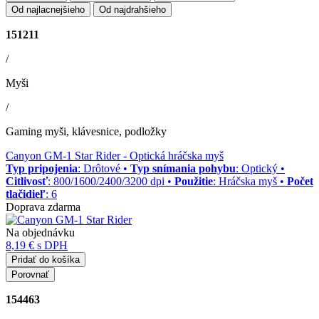
Od najlacnejšieho
Od najdrahšieho
151211
/
Myši
/
Gaming myši, klávesnice, podložky
Canyon GM-1 Star Rider
- Optická hráčska myš
Typ pripojenia
: Drôtové •
Typ snímania pohybu
: Optický •
Citlivosť
: 800/1600/2400/3200 dpi •
Použitie
: Hráčska myš •
Počet
tlačidieľ
: 6
Doprava zdarma
Na objednávku
8,19 €
s DPH
Pridať do košíka
Porovnať
154463