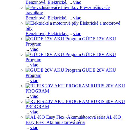
Benzínové,
Elektrické,
...
viac
Prevzdušňovače
trávnikov
Benzínové,
Elektrické,
...
viac
Elektrické a motorové
píly
Benzínové,
Elektrické,
...
viac
GÜDE 12V AKU
Program
...
viac
GÜDE 18V AKU
Program
...
viac
GÜDE 20V AKU
Program
...
viac
RURIS 20V AKU
PROGRAM
...
viac
RURIS 40V AKU
PROGRAM
...
viac
AL-KO
Easy Flex -Akumulátorová séria
...
viac