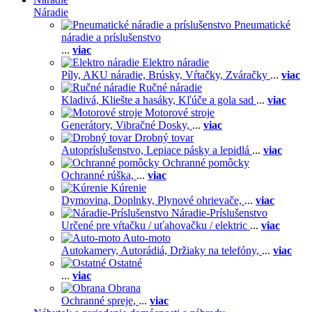
Náradie
Pneumatické
náradie a príslušenstvo
...
viac
Elektro náradie
Píly,
AKU náradie,
Brúsky,
Vŕtačky,
Zváračky
...
viac
Ručné náradie
Kladivá,
Kliešte a hasáky,
Kľúče a gola sad
...
viac
Motorové stroje
Generátory,
Vibračné Dosky,
...
viac
Drobný tovar
Autopríslušenstvo,
Lepiace pásky a lepidlá
...
viac
Ochranné pomôcky
Ochranné rúška,
...
viac
Kúrenie
Dymovina,
Doplnky,
Plynové ohrievače,
...
viac
Náradie-Príslušenstvo
Určené pre vŕtačku / uťahovačku / elektric
...
viac
Auto-moto
Autokamery,
Autorádiá,
Držiaky na telefóny,
...
viac
Ostatné
...
viac
Obrana
Ochranné spreje,
...
viac