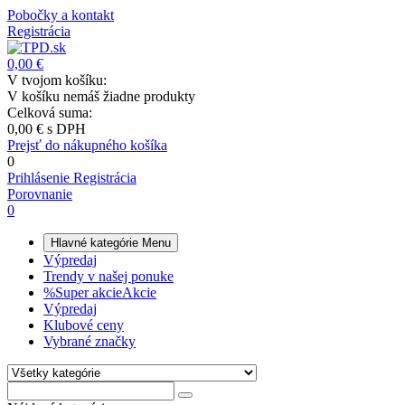
Pobočky a kontakt
Registrácia
0,00 €
V tvojom košíku:
V košíku nemáš žiadne produkty
Celková suma:
0,00 €
s DPH
Prejsť do nákupného košíka
0
Prihlásenie
Registrácia
Porovnanie
0
Hlavné kategórie
Menu
Výpredaj
Trendy v našej ponuke
%
Super akcie
Akcie
Výpredaj
Klubové ceny
Vybrané značky