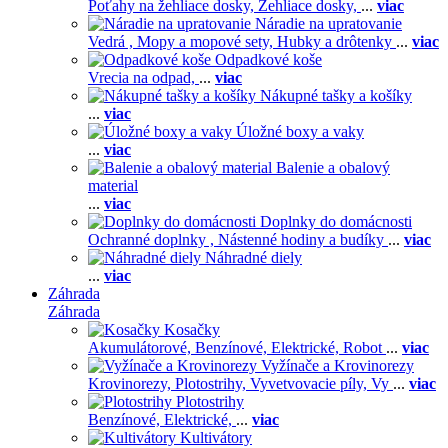
Poťahy na žehliace dosky,
Žehliace dosky,
...
viac
Náradie na upratovanie
Vedrá ,
Mopy a mopové sety,
Hubky a drôtenky
...
viac
Odpadkové koše
Vrecia na odpad,
...
viac
Nákupné tašky a košíky
...
viac
Úložné boxy a vaky
...
viac
Balenie a obalový
material
...
viac
Doplnky do domácnosti
Ochranné doplnky ,
Nástenné hodiny a budíky
...
viac
Náhradné diely
...
viac
Záhrada
Záhrada
Kosačky
Akumulátorové,
Benzínové,
Elektrické,
Robot
...
viac
Vyžínače a Krovinorezy
Krovinorezy,
Plotostrihy,
Vyvetvovacie píly,
Vy
...
viac
Plotostrihy
Benzínové,
Elektrické,
...
viac
Kultivátory