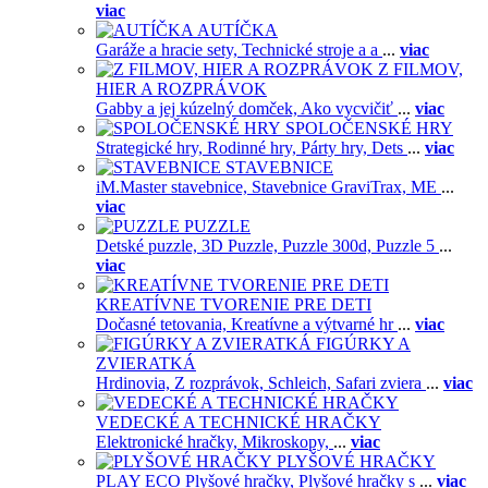
viac
AUTÍČKA
Garáže a hracie sety,
Technické stroje a a
...
viac
Z FILMOV,
HIER A ROZPRÁVOK
Gabby a jej kúzelný domček,
Ako vycvičiť
...
viac
SPOLOČENSKÉ HRY
Strategické hry,
Rodinné hry,
Párty hry,
Dets
...
viac
STAVEBNICE
iM.Master stavebnice,
Stavebnice GraviTrax,
ME
...
viac
PUZZLE
Detské puzzle,
3D Puzzle,
Puzzle 300d,
Puzzle 5
...
viac
KREATÍVNE TVORENIE PRE DETI
Dočasné tetovania,
Kreatívne a výtvarné hr
...
viac
FIGÚRKY A
ZVIERATKÁ
Hrdinovia,
Z rozprávok,
Schleich,
Safari zviera
...
viac
VEDECKÉ A TECHNICKÉ HRAČKY
Elektronické hračky,
Mikroskopy,
...
viac
PLYŠOVÉ HRAČKY
PLAY ECO Plyšové hračky,
Plyšové hračky s
...
viac