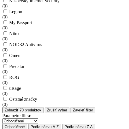
Kaspersky Internet Security
(
0
)
Legion
(
0
)
My Passport
(
0
)
Nitro
(
0
)
NOD32 Antivirus
(
0
)
Omen
(
0
)
Predator
(
0
)
ROG
(
0
)
uRage
(
0
)
Ostatné značky
(
0
)
Zobraziť
70
produktov
Zrušiť výber
Zavrieť filter
Parametre filtra:
Odporúčané
Podľa názvu A-Z
Podľa názvu Z-A