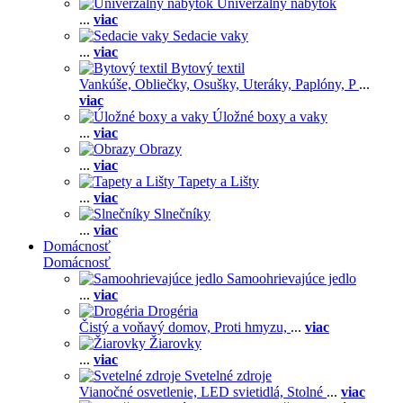
Univerzálny nábytok
...
viac
Sedacie vaky
...
viac
Bytový textil
Vankúše,
Obliečky,
Osušky,
Uteráky,
Paplóny,
P
...
viac
Úložné boxy a vaky
...
viac
Obrazy
...
viac
Tapety a Lišty
...
viac
Slnečníky
...
viac
Domácnosť
Domácnosť
Samoohrievajúce jedlo
...
viac
Drogéria
Čistý a voňavý domov,
Proti hmyzu,
...
viac
Žiarovky
...
viac
Svetelné zdroje
Vianočné osvetlenie,
LED svietidlá,
Stolné
...
viac