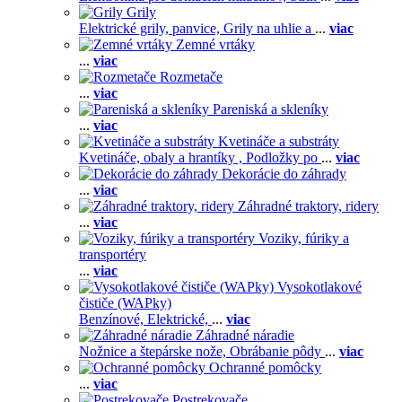
Grily
Elektrické grily, panvice,
Grily na uhlie a
...
viac
Zemné vrtáky
...
viac
Rozmetače
...
viac
Pareniská a skleníky
...
viac
Kvetináče a substráty
Kvetináče, obaly a hrantíky ,
Podložky po
...
viac
Dekorácie do záhrady
...
viac
Záhradné traktory, ridery
...
viac
Voziky, fúriky a
transportéry
...
viac
Vysokotlakové
čističe (WAPky)
Benzínové,
Elektrické,
...
viac
Záhradné náradie
Nožnice a štepárske nože,
Obrábanie pôdy
...
viac
Ochranné pomôcky
...
viac
Postrekovače