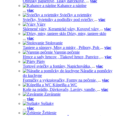
Obrúsky papierové,
Tašky darčekové,
...
viac
Kahance a náplne
...
viac
Sviečky a svietniky
Sviečky,
Svietníky a podložky pod sviečky
...
viac
Vázy
Sklenené vázy,
Keramické vázy,
Kovové vázy
...
viac
Dózy, misy, taniere sklo
...
viac
Stolovanie
Taniere a súpravy,
Misy a misky ,
Príbory,
Poh
...
viac
Varenie,pečenie
Hrnce a sady hrncov ,
Tlakové hrnce,
Panvice,
...
viac
Párty
Tortové sviečky a fontány,
Napichovátka,
...
viac
Náradie a pomôcky
do kuchyne
Formičky a vykrajovačky,
Formy na pečenie,
...
viac
Kúpelňa a WC
Koše na prádlo,
Dávkovače,
Lavóry, vandle,
...
viac
Zaváranie
...
viac
Sušiaky
...
viac
Žehlenie