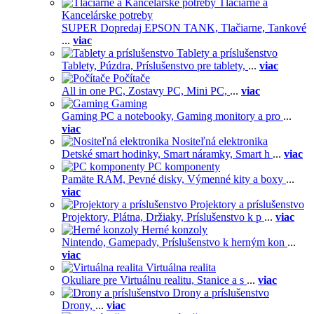
Tlačiarne a
Kancelárske potreby
SUPER Dopredaj EPSON TANK,
Tlačiarne,
Tankové
...
viac
Tablety a príslušenstvo
Tablety,
Púzdra,
Príslušenstvo pre tablety,
...
viac
Počítače
All in one PC,
Zostavy PC,
Mini PC,
...
viac
Gaming
Gaming PC a notebooky,
Gaming monitory a pro
...
viac
Nositeľná elektronika
Detské smart hodinky,
Smart náramky,
Smart h
...
viac
PC komponenty
Pamäte RAM,
Pevné disky,
Výmenné kity a boxy
...
viac
Projektory a príslušenstvo
Projektory,
Plátna,
Držiaky,
Príslušenstvo k p
...
viac
Herné konzoly
Nintendo,
Gamepady,
Príslušenstvo k herným kon
...
viac
Virtuálna realita
Okuliare pre Virtuálnu realitu,
Stanice a s
...
viac
Drony a príslušenstvo
Drony,
...
viac