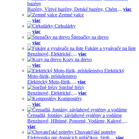
bazény
Bazény,
Vírivé bazény,
Detské bazény,
Chém
...
viac
Zemné valce
...
viac
Cirkulárky
...
viac
Štiepačky na drevo
...
viac
Fukáre a vysávače na líste
Benzínové,
Elektrické,
...
viac
Kozy na drevo
...
viac
Elektrický
Moto-fúrik, príslušenstvo
Elektrický Moto-fúrik,
...
viac
Snežné frézy
Benzínové,
Elektrické,
...
viac
Kompostéry
...
viac
Čerpadlá, fontány, závlahové systémy a vodárne
Benzínové,
Hlbinné,
Ponorné,
Vodárne,
Kalové,
...
viac
Chovateľské potreby
Elektronika pre domácich miláčikov,
Strih
...
viac