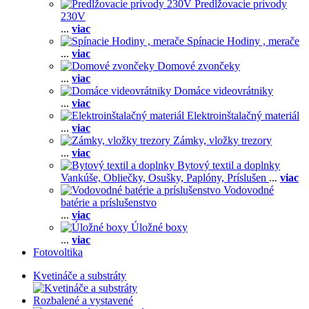
Predlžovacie prívody
230V
...
viac
Spínacie Hodiny , merače
...
viac
Domové zvončeky
...
viac
Domáce videovrátniky
...
viac
Elektroinštalačný materiál
...
viac
Zámky, vložky trezory
...
viac
Bytový textil a doplnky
Vankúše,
Obliečky,
Osušky,
Paplóny,
Príslušen
...
viac
Vodovodné
batérie a príslušenstvo
...
viac
Úložné boxy
...
viac
Fotovoltika
Kvetináče a substráty
Rozbalené a vystavené