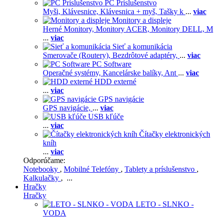
PC Príslušenstvo
Myši,
Klávesnice,
Klávesnica + myš,
Tašky k
...
viac
Monitory a displeje
Herné Monitory,
Monitory ACER,
Monitory DELL,
M
...
viac
Sieť a komunikácia
Smerovače (Routery),
Bezdrôtové adaptéry,
...
viac
PC Software
Operačné systémy,
Kancelárske balíky,
Ant
...
viac
HDD externé
...
viac
GPS navigácie
GPS navigácie,
...
viac
USB kľúče
...
viac
Čítačky elektronických
kníh
...
viac
Odporúčame:
Notebooky
,
Mobilné Telefóny
,
Tablety a príslušenstvo
,
Kalkulačky
, ...
Hračky
Hračky
LETO - SLNKO -
VODA