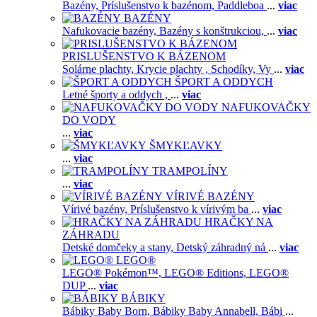
Bazény,
Príslušenstvo k bazénom,
Paddleboa
...
viac
BAZÉNY
Nafukovacie bazény,
Bazény s konštrukciou,
...
viac
PRISLUŠENSTVO K BÁZENOM
Solárne plachty,
Krycie plachty ,
Schodíky,
Vy
...
viac
ŠPORT A ODDYCH
Letné športy a oddych ,
...
viac
NAFUKOVAČKY
DO VODY
...
viac
ŠMYKĽAVKY
...
viac
TRAMPOLÍNY
...
viac
VÍRIVÉ BAZÉNY
Vírivé bazény,
Príslušenstvo k vírivým ba
...
viac
HRAČKY NA
ZÁHRADU
Detské domčeky a stany,
Detský záhradný ná
...
viac
LEGO®
LEGO® Pokémon™,
LEGO® Editions,
LEGO®
DUP
...
viac
BÁBIKY
Bábiky Baby Born,
Bábiky Baby Annabell,
Bábi
...