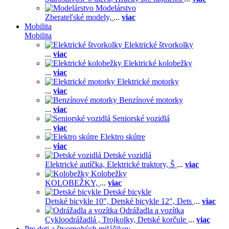
Modelárstvo
Zberateľské modely,
...
viac
Mobilita
Mobilita
Elektrické štvorkolky
...
viac
Elektrické kolobežky
...
viac
Elektrické motorky
...
viac
Benzínové motorky
...
viac
Seniorské vozidlá
...
viac
Elektro skútre
...
viac
Detské vozidlá
Elektrické autíčka,
Elektrické traktory,
Š
...
viac
Kolobežky
KOLOBEŽKY,
...
viac
Detské bicykle
Detské bicykle 10",
Detské bicykle 12",
Dets
...
viac
Odrážadla a vozítka
Cykloodrážadlá ,
Trojkolky,
Detské korčule
...
viac
Pre deti a štvornohých miláčikov