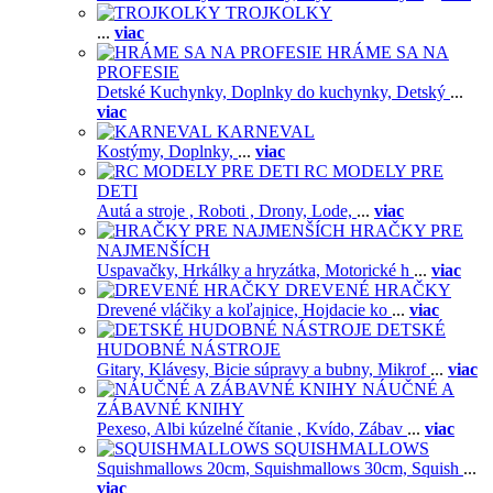
TROJKOLKY
...
viac
HRÁME SA NA
PROFESIE
Detské Kuchynky,
Doplnky do kuchynky,
Detský
...
viac
KARNEVAL
Kostýmy,
Doplnky,
...
viac
RC MODELY PRE
DETI
Autá a stroje ,
Roboti ,
Drony,
Lode,
...
viac
HRAČKY PRE
NAJMENŠÍCH
Uspavačky,
Hrkálky a hryzátka,
Motorické h
...
viac
DREVENÉ HRAČKY
Drevené vláčiky a koľajnice,
Hojdacie ko
...
viac
DETSKÉ
HUDOBNÉ NÁSTROJE
Gitary,
Klávesy,
Bicie súpravy a bubny,
Mikrof
...
viac
NÁUČNÉ A
ZÁBAVNÉ KNIHY
Pexeso,
Albi kúzelné čítanie ,
Kvído,
Zábav
...
viac
SQUISHMALLOWS
Squishmallows 20cm,
Squishmallows 30cm,
Squish
...
viac