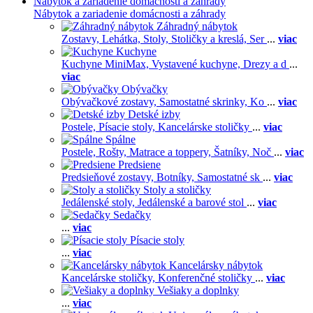
Nábytok a zariadenie domácnosti a záhrady
Nábytok a zariadenie domácnosti a záhrady
Záhradný nábytok
Zostavy,
Lehátka,
Stoly,
Stoličky a kreslá,
Ser
...
viac
Kuchyne
Kuchyne MiniMax,
Vystavené kuchyne,
Drezy a d
...
viac
Obývačky
Obývačkové zostavy,
Samostatné skrinky,
Ko
...
viac
Detské izby
Postele,
Písacie stoly,
Kancelárske stoličky
...
viac
Spálne
Postele,
Rošty,
Matrace a toppery,
Šatníky,
Noč
...
viac
Predsiene
Predsieňové zostavy,
Botníky,
Samostatné sk
...
viac
Stoly a stoličky
Jedálenské stoly,
Jedálenské a barové stol
...
viac
Sedačky
...
viac
Písacie stoly
...
viac
Kancelársky nábytok
Kancelárske stoličky,
Konferenčné stoličky
...
viac
Vešiaky a doplnky
...
viac