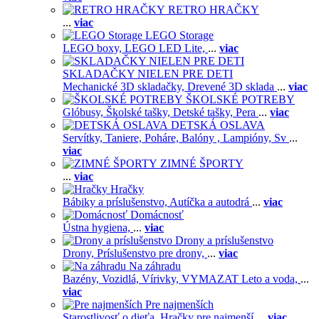
RETRO HRAČKY
...
viac
LEGO Storage
LEGO boxy,
LEGO LED Lite,
...
viac
SKLADAČKY NIELEN PRE DETI
Mechanické 3D skladačky,
Drevené 3D sklada
...
viac
ŠKOLSKÉ POTREBY
Glóbusy,
Školské tašky,
Detské tašky,
Pera
...
viac
DETSKÁ OSLAVA
Servítky,
Taniere,
Poháre,
Balóny ,
Lampióny,
Sv
...
viac
ZIMNÉ ŠPORTY
...
viac
Hračky
Bábiky a príslušenstvo,
Autíčka a autodrá
...
viac
Domácnosť
Ústna hygiena,
...
viac
Drony a príslušenstvo
Drony,
Príslušenstvo pre drony,
...
viac
Na záhradu
Bazény,
Vozidlá,
Vírivky,
VYMAZAT Leto a voda,
...
viac
Pre najmenších
Starostlivosť o dieťa,
Hračky pre najmenší
...
viac