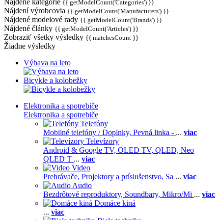
Nájdené kategórie
{{ getModelCount('Categories') }}
Nájdení výrobcovia
{{ getModelCount('Manufacturers') }}
Nájdené modelové rady
{{ getModelCount('Brands') }}
Nájdené články
{{ getModelCount('Articles') }}
Zobraziť všetky výsledky
{{ matchesCount }}
Žiadne výsledky
Výbava na leto
Bicykle a kolobežky
Elektronika a spotrebiče
Elektronika a spotrebiče
Telefóny
Mobilné telefóny / Doplnky,
Pevná linka -
...
viac
Televízory
Android & Google TV,
OLED TV,
QLED, Neo
QLED T
...
viac
Video
Prehrávače,
Projektory a príslušenstvo,
Sa
...
viac
Audio
Bezdrôtové reproduktory,
Soundbary,
Mikro/Mi
...
viac
Domáce kiná
...
viac