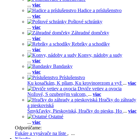
...
viac
Hadice a príslušenstvo
...
viac
Poštové schránky
...
viac
Záhradné domčeky
...
viac
Rebríky a schodíky
...
viac
Konvy, nádoby a sudy
...
viac
Bandasky
...
viac
Príslušenstvo
Ku kosačkám,
K pílam,
Ku krovinorezom a vyž
...
viac
Drviče vetiev a ovocia
Nožové,
S ozubeným valcom,
...
viac
Hračky do záhrady
a pieskoviská
Šmykľavky,
Pieskoviská,
Hračky do piesku,
Ho
...
viac
Ostatné
...
viac
Odporúčame:
Fukáre a vysávače na líste
, ...
Náradie