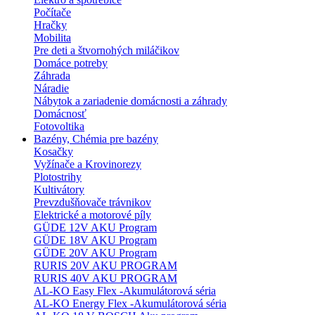
Počítače
Hračky
Mobilita
Pre deti a štvornohých miláčikov
Domáce potreby
Záhrada
Náradie
Nábytok a zariadenie domácnosti a záhrady
Domácnosť
Fotovoltika
Bazény, Chémia pre bazény
Kosačky
Vyžínače a Krovinorezy
Plotostrihy
Kultivátory
Prevzdušňovače trávnikov
Elektrické a motorové píly
GÜDE 12V AKU Program
GÜDE 18V AKU Program
GÜDE 20V AKU Program
RURIS 20V AKU PROGRAM
RURIS 40V AKU PROGRAM
AL-KO Easy Flex -Akumulátorová séria
AL-KO Energy Flex -Akumulátorová séria