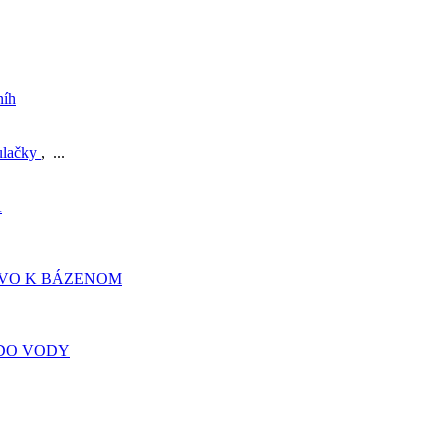
níh
ulačky
, ...
A
TVO K BÁZENOM
DO VODY