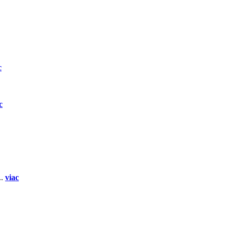
c
c
..
viac