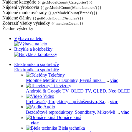
Nájdené kategórie
{{ getModelCount('Categories') }}
Nájdení výrobcovia
{{ getModelCount('Manufacturers') }}
Nájdené modelové rady
{{ getModelCount('Brands') }}
Nájdené články
{{ getModelCount('Articles') }}
Zobraziť všetky výsledky
{{ matchesCount }}
Žiadne výsledky
Výbava na leto
Bicykle a kolobežky
Elektronika a spotrebiče
Elektronika a spotrebiče
Telefóny
Mobilné telefóny / Doplnky,
Pevná linka -
...
viac
Televízory
Android & Google TV,
OLED TV,
QLED, Neo QLED
Video
Prehrávače,
Projektory a príslušenstvo,
Sa
...
viac
Audio
Bezdrôtové reproduktory,
Soundbary,
Mikro/Mi
...
viac
Domáce kiná
...
viac
Biela technika