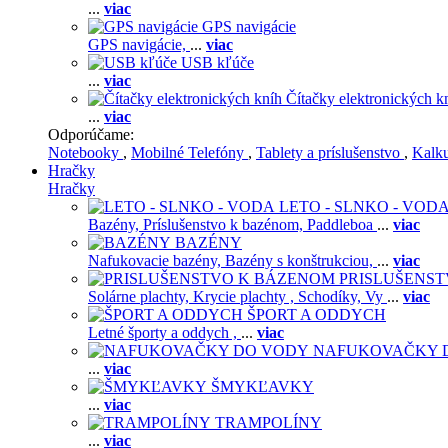
...
viac
GPS navigácie
GPS navigácie,
...
viac
USB kľúče
...
viac
Čítačky elektronických k
...
viac
Odporúčame:
Notebooky
,
Mobilné Telefóny
,
Tablety a príslušenstvo
,
Kalk
Hračky
Hračky
LETO - SLNKO - VOD
Bazény,
Príslušenstvo k bazénom,
Paddleboa
...
viac
BAZÉNY
Nafukovacie bazény,
Bazény s konštrukciou,
...
viac
PRISLUŠENS
Solárne plachty,
Krycie plachty ,
Schodíky,
Vy
...
viac
ŠPORT A ODDYCH
Letné športy a oddych ,
...
viac
NAFUKOVAČKY 
...
viac
ŠMYKĽAVKY
...
viac
TRAMPOLÍNY
...
viac