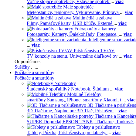
Voľne stojace spotrebiče,
Vstavané spotreb
...
viac
Malé spotrebiče
Meteostanice, teplomery,
Vykurovanie,
Príprava
...
viac
Multimédiá a zábava
Filmy,
Pamäťové karty,
USB kľúče,
Externé
...
viac
Fotoaparáty a kamery
Fotoaparáty,
Kamery,
Ďalekohľady,
Fotopasce,
...
viac
Inteligentné smart zariad
...
viac
Príslušenstvo TV/AV
TV konzoly na stenu,
Univerzálne diaľkové ov
...
viac
Odporúčame:
Sušičky
, ...
Počítače a smartfóny
Počítače a smartfóny
Notebooky
Študentský spoľahlivý Notebook,
Štúdium
...
viac
Mobilné Telefóny
smartfóny Samsung,
iPhone,
smartfóny Xiaomi,
t
...
viac
3D Tlačiarne a príslušen
3D Tlačiarne,
Náplne pre 3D Tlač,
Príslušen
...
viac
Tlačiarne a Kancelár
SUPER Dopredaj EPSON TANK,
Tlačiarne,
Tankové
.
Tablety a príslušenstvo
Tablety,
Púzdra,
Príslušenstvo pre tablety,
...
viac