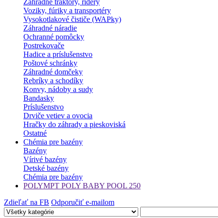
Záhradné traktory, ridery
Voziky, fúriky a transportéry
Vysokotlakové čističe (WAPky)
Záhradné náradie
Ochranné pomôcky
Postrekovače
Hadice a príslušenstvo
Poštové schránky
Záhradné domčeky
Rebríky a schodíky
Konvy, nádoby a sudy
Bandasky
Príslušenstvo
Drviče vetiev a ovocia
Hračky do záhrady a pieskoviská
Ostatné
Chémia pre bazény
Bazény
Vírivé bazény
Detské bazény
Chémia pre bazény
POLYMPT POLY BABY POOL 250
Zdieľať na FB
Odporučiť e-mailom