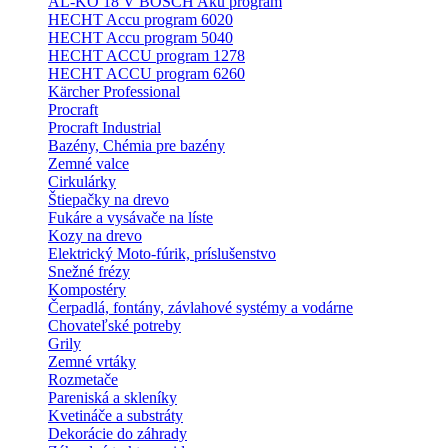
AL-KO 18 V BOSCH Aku program
HECHT Accu program 6020
HECHT Accu program 5040
HECHT ACCU program 1278
HECHT ACCU program 6260
Kärcher Professional
Procraft
Procraft Industrial
Bazény, Chémia pre bazény
Zemné valce
Cirkulárky
Štiepačky na drevo
Fukáre a vysávače na líste
Kozy na drevo
Elektrický Moto-fúrik, príslušenstvo
Snežné frézy
Kompostéry
Čerpadlá, fontány, závlahové systémy a vodárne
Chovateľské potreby
Grily
Zemné vrtáky
Rozmetače
Pareniská a skleníky
Kvetináče a substráty
Dekorácie do záhrady