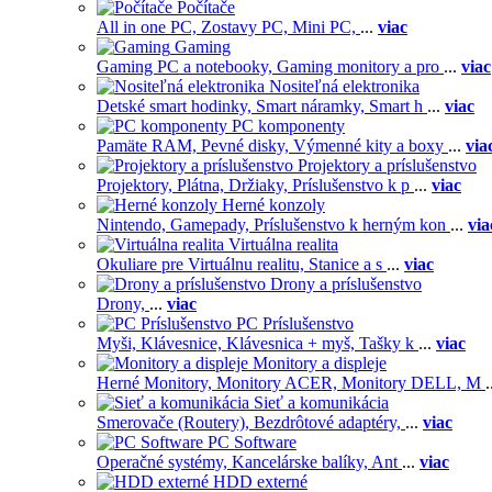
Počítače
All in one PC,
Zostavy PC,
Mini PC,
...
viac
Gaming
Gaming PC a notebooky,
Gaming monitory a pro
...
viac
Nositeľná elektronika
Detské smart hodinky,
Smart náramky,
Smart h
...
viac
PC komponenty
Pamäte RAM,
Pevné disky,
Výmenné kity a boxy
...
via
Projektory a príslušenstvo
Projektory,
Plátna,
Držiaky,
Príslušenstvo k p
...
viac
Herné konzoly
Nintendo,
Gamepady,
Príslušenstvo k herným kon
...
via
Virtuálna realita
Okuliare pre Virtuálnu realitu,
Stanice a s
...
viac
Drony a príslušenstvo
Drony,
...
viac
PC Príslušenstvo
Myši,
Klávesnice,
Klávesnica + myš,
Tašky k
...
viac
Monitory a displeje
Herné Monitory,
Monitory ACER,
Monitory DELL,
M
.
Sieť a komunikácia
Smerovače (Routery),
Bezdrôtové adaptéry,
...
viac
PC Software
Operačné systémy,
Kancelárske balíky,
Ant
...
viac
HDD externé