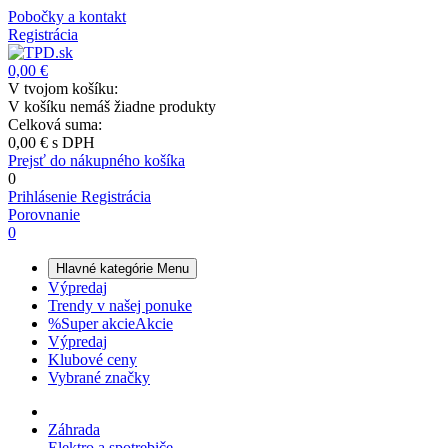
Pobočky a kontakt
Registrácia
0,00 €
V tvojom košíku:
V košíku nemáš žiadne produkty
Celková suma:
0,00 €
s DPH
Prejsť do nákupného košíka
0
Prihlásenie
Registrácia
Porovnanie
0
Hlavné kategórie
Menu
Výpredaj
Trendy v našej ponuke
%
Super akcie
Akcie
Výpredaj
Klubové ceny
Vybrané značky
Záhrada
Elektro a spotrebiče