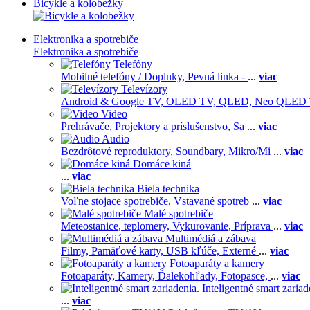
Bicykle a kolobežky
Elektronika a spotrebiče
Elektronika a spotrebiče
Telefóny
Mobilné telefóny / Doplnky,
Pevná linka -
...
viac
Televízory
Android & Google TV,
OLED TV,
QLED, Neo QLED
Video
Prehrávače,
Projektory a príslušenstvo,
Sa
...
viac
Audio
Bezdrôtové reproduktory,
Soundbary,
Mikro/Mi
...
viac
Domáce kiná
...
viac
Biela technika
Voľne stojace spotrebiče,
Vstavané spotreb
...
viac
Malé spotrebiče
Meteostanice, teplomery,
Vykurovanie,
Príprava
...
viac
Multimédiá a zábava
Filmy,
Pamäťové karty,
USB kľúče,
Externé
...
viac
Fotoaparáty a kamery
Fotoaparáty,
Kamery,
Ďalekohľady,
Fotopasce,
...
viac
Inteligentné smart zariad
...
viac