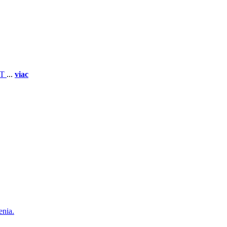
 T
...
viac
enia.