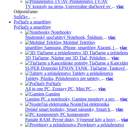
Príslušenstvo TV/AV
TV konzoly na stenu,
Univerzálne diaľkové ov
...
viac
Odporúčame:
Sušičky
, ...
Počítače a smartfóny
Počítače a smartfóny
Notebooky
Študentský spoľahlivý Notebook,
Štúdium
...
viac
Mobilné Telefóny
smartfóny Samsung,
iPhone,
smartfóny Xiaomi,
t
...
viac
3D Tlačiarne a príslušen
3D Tlačiarne,
Náplne pre 3D Tlač,
Príslušen
...
viac
Tlačiarne a Kancelár
SUPER Dopredaj EPSON TANK,
Tlačiarne,
Tankové
.
Tablety a príslušenstvo
Tablety,
Púzdra,
Príslušenstvo pre tablety,
...
viac
Počítače
All in one PC,
Zostavy PC,
Mini PC,
...
viac
Gaming
Gaming PC a notebooky,
Gaming monitory a pro
...
viac
Nositeľná elektronika
Detské smart hodinky,
Smart náramky,
Smart h
...
viac
PC komponenty
Pamäte RAM,
Pevné disky,
Výmenné kity a boxy
...
via
Projektory a príslušenstvo