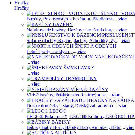
Hračky
Hračky
LETO - SLNKO - VOD
Bazény,
Príslušenstvo k bazénom,
Paddleboa
...
viac
BAZÉNY
Nafukovacie bazény,
Bazény s konštrukciou,
...
viac
PRISLUŠENS
Solárne plachty,
Krycie plachty ,
Schodíky,
Vy
...
viac
ŠPORT A ODDYCH
Letné športy a oddych ,
...
viac
NAFUKOVAČKY 
...
viac
ŠMYKĽAVKY
...
viac
TRAMPOLÍNY
...
viac
VÍRIVÉ BAZÉNY
Vírivé bazény,
Príslušenstvo k vírivým ba
...
viac
HRAČKY NA ZÁHR
Detské domčeky a stany,
Detský záhradný ná
...
viac
LEGO®
LEGO® Pokémon™,
LEGO® Editions,
LEGO® DUP
BÁBIKY
Bábiky Baby Born,
Bábiky Baby Annabell,
Bábi
...
viac
AUTÍČKA