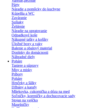
Varenie,pečenie
Párty
Náradie a pomôcky do kuchyne
Kúpelňa a WC
Zaváranie
Sušiaky
Žehlenie
Náradie na upratovanie
Odpadkové koše
Nákupné tašky a košíky
Úložné boxy a vaky
Balenie a obalový material
Doplnky do domácnosti
Náhradné diely
Poháre
Taniere a súpravy
Misy a misky
Príbory
Poháre
Hrnčeky a šálky
Džbány a karafy
Mliekovka, cukornička a dóza na med
Soľničky, koreničky a dochucovacie sady
Stojan na vajíčko
Maselničky