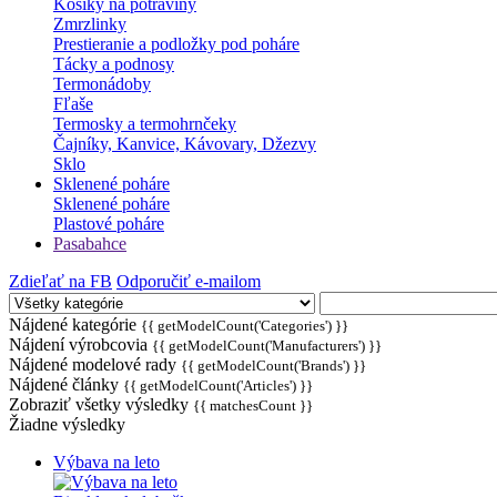
Košíky na potraviny
Zmrzlinky
Prestieranie a podložky pod poháre
Tácky a podnosy
Termonádoby
Fľaše
Termosky a termohrnčeky
Čajníky, Kanvice, Kávovary, Džezvy
Sklo
Sklenené poháre
Sklenené poháre
Plastové poháre
Pasabahce
Zdieľať na FB
Odporučiť e-mailom
Nájdené kategórie
{{ getModelCount('Categories') }}
Nájdení výrobcovia
{{ getModelCount('Manufacturers') }}
Nájdené modelové rady
{{ getModelCount('Brands') }}
Nájdené články
{{ getModelCount('Articles') }}
Zobraziť všetky výsledky
{{ matchesCount }}
Žiadne výsledky
Výbava na leto