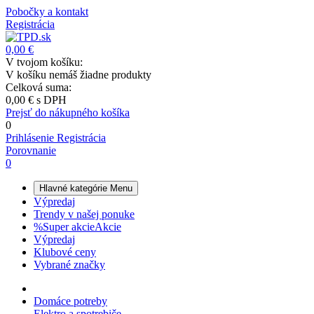
Pobočky a kontakt
Registrácia
0,00 €
V tvojom košíku:
V košíku nemáš žiadne produkty
Celková suma:
0,00 €
s DPH
Prejsť do nákupného košíka
0
Prihlásenie
Registrácia
Porovnanie
0
Hlavné kategórie
Menu
Výpredaj
Trendy v našej ponuke
%
Super akcie
Akcie
Výpredaj
Klubové ceny
Vybrané značky
Domáce potreby
Elektro a spotrebiče