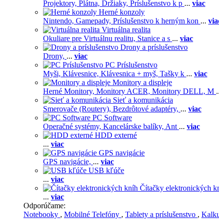
Projektory,
Plátna,
Držiaky,
Príslušenstvo k p
...
viac
Herné konzoly
Nintendo,
Gamepady,
Príslušenstvo k herným kon
...
via
Virtuálna realita
Okuliare pre Virtuálnu realitu,
Stanice a s
...
viac
Drony a príslušenstvo
Drony,
...
viac
PC Príslušenstvo
Myši,
Klávesnice,
Klávesnica + myš,
Tašky k
...
viac
Monitory a displeje
Herné Monitory,
Monitory ACER,
Monitory DELL,
M
.
Sieť a komunikácia
Smerovače (Routery),
Bezdrôtové adaptéry,
...
viac
PC Software
Operačné systémy,
Kancelárske balíky,
Ant
...
viac
HDD externé
...
viac
GPS navigácie
GPS navigácie,
...
viac
USB kľúče
...
viac
Čítačky elektronických k
...
viac
Odporúčame:
Notebooky
,
Mobilné Telefóny
,
Tablety a príslušenstvo
,
Kalk