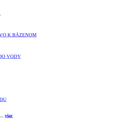
A
TVO K BÁZENOM
DO VODY
ADU
...
viac