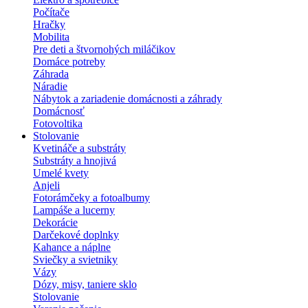
Počítače
Hračky
Mobilita
Pre deti a štvornohých miláčikov
Domáce potreby
Záhrada
Náradie
Nábytok a zariadenie domácnosti a záhrady
Domácnosť
Fotovoltika
Stolovanie
Kvetináče a substráty
Substráty a hnojivá
Umelé kvety
Anjeli
Fotorámčeky a fotoalbumy
Lampáše a lucerny
Dekorácie
Darčekové doplnky
Kahance a náplne
Sviečky a svietniky
Vázy
Dózy, misy, taniere sklo
Stolovanie