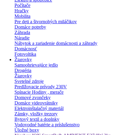
Počítače
Hračky
Mobilita
Pre deti a štvornohých miláčikov
Domáce potreby
Záhrada
Náradie
Nábytok a zariadenie domácnosti a záhrady
Domácnosť
Fotovoltika
Žiarovky
Samoohrievajúce jedlo
Drogéria
Žiarovky
Svetelné zdroje
Predlžovacie prívody 230V
Spínacie Hodiny , merače
Domové zvončeky
Domáce videovrátniky
Elektroinštalačný materiál
Zámky, vložky trezory
Bytový textil a doplnky
Vodovodné batérie a príslušenstvo
Úložné boxy