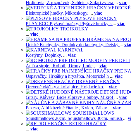
Hrdinovia,
Z rozprávok,
Schleich,
Safari zviera
...
viac
VEDECKÉ
Elektronické hračky,
Mikroskopy,
...
viac
PLYŠOVÉ HRAČKY
PLAY ECO Plyšové hračky,
Plyšové hračky s
...
viac
TROJKOLKY
...
viac
HRÁME SA NA PRO
Detské Kuchynky,
Doplnky do kuchynky,
Detský
...
via
KARNEVAL
Kostýmy,
Doplnky,
...
viac
RC MODELY PRE DETI
Autá a stroje ,
Roboti ,
Drony,
Lode,
...
viac
HRAČKY PRE NA
Uspavačky,
Hrkálky a hryzátka,
Motorické h
...
viac
DREVENÉ HRAČKY
Drevené vláčiky a koľajnice,
Hojdacie ko
...
viac
DETSKÉ HUD
Gitary,
Klávesy,
Bicie súpravy a bubny,
Mikrof
...
viac
NÁUČNÉ A ZÁ
Pexeso,
Albi kúzelné čítanie ,
Kvído,
Zábav
...
viac
SQUISHMALLOWS
Squishmallows 20cm,
Squishmallows 30cm,
Squish
...
v
RETRO HRAČKY
...
viac