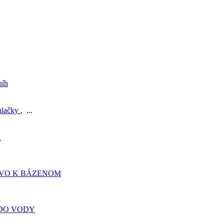
níh
ulačky
, ...
A
TVO K BÁZENOM
DO VODY