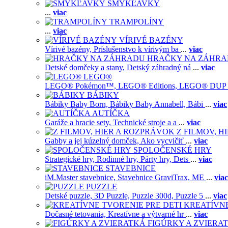
ŠMYKĽAVKY
...
viac
TRAMPOLÍNY
...
viac
VÍRIVÉ BAZÉNY
Vírivé bazény,
Príslušenstvo k vírivým ba
...
viac
HRAČKY NA ZÁHR
Detské domčeky a stany,
Detský záhradný ná
...
viac
LEGO®
LEGO® Pokémon™,
LEGO® Editions,
LEGO® DUP
BÁBIKY
Bábiky Baby Born,
Bábiky Baby Annabell,
Bábi
...
viac
AUTÍČKA
Garáže a hracie sety,
Technické stroje a a
...
viac
Z FILMOV, 
Gabby a jej kúzelný domček,
Ako vycvičiť
...
viac
SPOLOČENSKÉ HRY
Strategické hry,
Rodinné hry,
Párty hry,
Dets
...
viac
STAVEBNICE
iM.Master stavebnice,
Stavebnice GraviTrax,
ME
...
viac
PUZZLE
Detské puzzle,
3D Puzzle,
Puzzle 300d,
Puzzle 5
...
viac
KREATÍVNE
Dočasné tetovania,
Kreatívne a výtvarné hr
...
viac
FIGÚRKY A ZVIERA