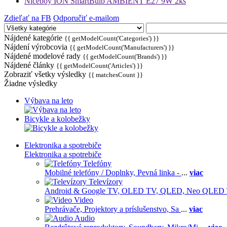
Niceboy ION SmartBulb AMBIENT E27 9W 2ks
Zdieľať na FB
Odporučiť e-mailom
Nájdené kategórie
{{ getModelCount('Categories') }}
Nájdení výrobcovia
{{ getModelCount('Manufacturers') }}
Nájdené modelové rady
{{ getModelCount('Brands') }}
Nájdené články
{{ getModelCount('Articles') }}
Zobraziť všetky výsledky
{{ matchesCount }}
Žiadne výsledky
Výbava na leto
Bicykle a kolobežky
Elektronika a spotrebiče
Elektronika a spotrebiče
Telefóny
Mobilné telefóny / Doplnky,
Pevná linka -
...
viac
Televízory
Android & Google TV,
OLED TV,
QLED, Neo QLED
Video
Prehrávače,
Projektory a príslušenstvo,
Sa
...
viac
Audio