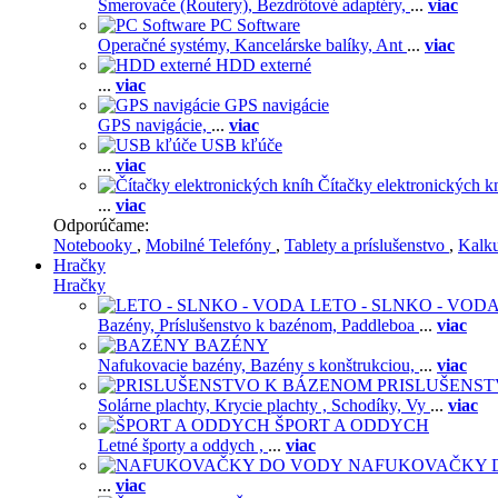
Smerovače (Routery),
Bezdrôtové adaptéry,
...
viac
PC Software
Operačné systémy,
Kancelárske balíky,
Ant
...
viac
HDD externé
...
viac
GPS navigácie
GPS navigácie,
...
viac
USB kľúče
...
viac
Čítačky elektronických k
...
viac
Odporúčame:
Notebooky
,
Mobilné Telefóny
,
Tablety a príslušenstvo
,
Kalk
Hračky
Hračky
LETO - SLNKO - VOD
Bazény,
Príslušenstvo k bazénom,
Paddleboa
...
viac
BAZÉNY
Nafukovacie bazény,
Bazény s konštrukciou,
...
viac
PRISLUŠENS
Solárne plachty,
Krycie plachty ,
Schodíky,
Vy
...
viac
ŠPORT A ODDYCH
Letné športy a oddych ,
...
viac
NAFUKOVAČKY 
...
viac