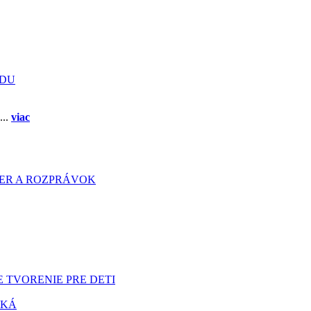
ADU
...
viac
HIER A ROZPRÁVOK
 TVORENIE PRE DETI
TKÁ