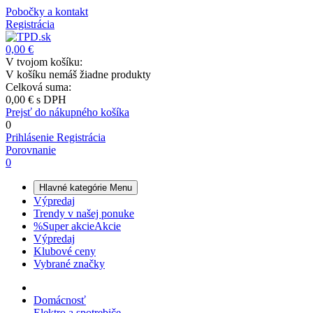
Pobočky a kontakt
Registrácia
0,00 €
V tvojom košíku:
V košíku nemáš žiadne produkty
Celková suma:
0,00 €
s DPH
Prejsť do nákupného košíka
0
Prihlásenie
Registrácia
Porovnanie
0
Hlavné kategórie
Menu
Výpredaj
Trendy v našej ponuke
%
Super akcie
Akcie
Výpredaj
Klubové ceny
Vybrané značky
Domácnosť
Elektro a spotrebiče