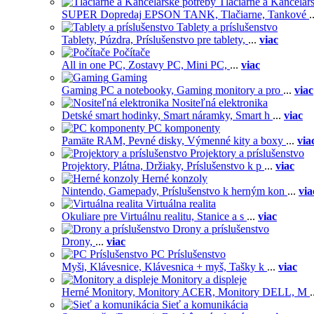
Tlačiarne a Kancelár
SUPER Dopredaj EPSON TANK,
Tlačiarne,
Tankové
.
Tablety a príslušenstvo
Tablety,
Púzdra,
Príslušenstvo pre tablety,
...
viac
Počítače
All in one PC,
Zostavy PC,
Mini PC,
...
viac
Gaming
Gaming PC a notebooky,
Gaming monitory a pro
...
viac
Nositeľná elektronika
Detské smart hodinky,
Smart náramky,
Smart h
...
viac
PC komponenty
Pamäte RAM,
Pevné disky,
Výmenné kity a boxy
...
via
Projektory a príslušenstvo
Projektory,
Plátna,
Držiaky,
Príslušenstvo k p
...
viac
Herné konzoly
Nintendo,
Gamepady,
Príslušenstvo k herným kon
...
via
Virtuálna realita
Okuliare pre Virtuálnu realitu,
Stanice a s
...
viac
Drony a príslušenstvo
Drony,
...
viac
PC Príslušenstvo
Myši,
Klávesnice,
Klávesnica + myš,
Tašky k
...
viac
Monitory a displeje
Herné Monitory,
Monitory ACER,
Monitory DELL,
M
.
Sieť a komunikácia