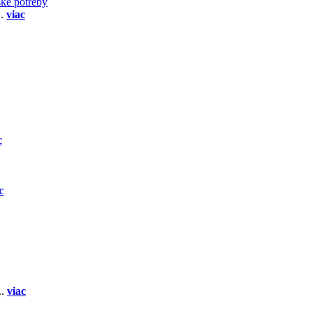
ske potreby
..
viac
c
c
..
viac