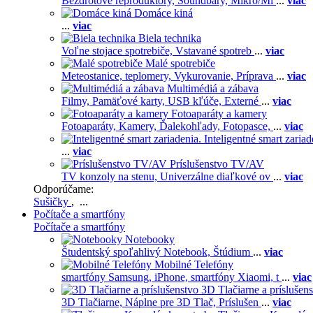
Bezdrôtové reproduktory,
Soundbary,
Mikro/Mi
...
viac
Domáce kiná
...
viac
Biela technika
Voľne stojace spotrebiče,
Vstavané spotreb
...
viac
Malé spotrebiče
Meteostanice, teplomery,
Vykurovanie,
Príprava
...
viac
Multimédiá a zábava
Filmy,
Pamäťové karty,
USB kľúče,
Externé
...
viac
Fotoaparáty a kamery
Fotoaparáty,
Kamery,
Ďalekohľady,
Fotopasce,
...
viac
Inteligentné smart zariad
...
viac
Príslušenstvo TV/AV
TV konzoly na stenu,
Univerzálne diaľkové ov
...
viac
Odporúčame:
Sušičky
, ...
Počítače a smartfóny
Počítače a smartfóny
Notebooky
Študentský spoľahlivý Notebook,
Štúdium
...
viac
Mobilné Telefóny
smartfóny Samsung,
iPhone,
smartfóny Xiaomi,
t
...
viac
3D Tlačiarne a príslušen
3D Tlačiarne,
Náplne pre 3D Tlač,
Príslušen
...
viac