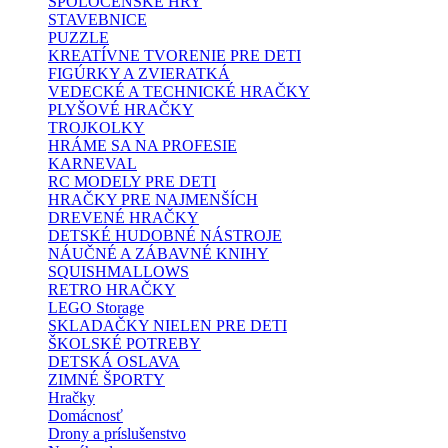
SPOLOČENSKÉ HRY
STAVEBNICE
PUZZLE
KREATÍVNE TVORENIE PRE DETI
FIGÚRKY A ZVIERATKÁ
VEDECKÉ A TECHNICKÉ HRAČKY
PLYŠOVÉ HRAČKY
TROJKOLKY
HRÁME SA NA PROFESIE
KARNEVAL
RC MODELY PRE DETI
HRAČKY PRE NAJMENŠÍCH
DREVENÉ HRAČKY
DETSKÉ HUDOBNÉ NÁSTROJE
NÁUČNÉ A ZÁBAVNÉ KNIHY
SQUISHMALLOWS
RETRO HRAČKY
LEGO Storage
SKLADAČKY NIELEN PRE DETI
ŠKOLSKÉ POTREBY
DETSKÁ OSLAVA
ZIMNÉ ŠPORTY
Hračky
Domácnosť
Drony a príslušenstvo