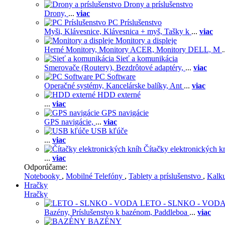
Drony a príslušenstvo
Drony,
...
viac
PC Príslušenstvo
Myši,
Klávesnice,
Klávesnica + myš,
Tašky k
...
viac
Monitory a displeje
Herné Monitory,
Monitory ACER,
Monitory DELL,
M
.
Sieť a komunikácia
Smerovače (Routery),
Bezdrôtové adaptéry,
...
viac
PC Software
Operačné systémy,
Kancelárske balíky,
Ant
...
viac
HDD externé
...
viac
GPS navigácie
GPS navigácie,
...
viac
USB kľúče
...
viac
Čítačky elektronických k
...
viac
Odporúčame:
Notebooky
,
Mobilné Telefóny
,
Tablety a príslušenstvo
,
Kalk
Hračky
Hračky
LETO - SLNKO - VOD
Bazény,
Príslušenstvo k bazénom,
Paddleboa
...
viac
BAZÉNY