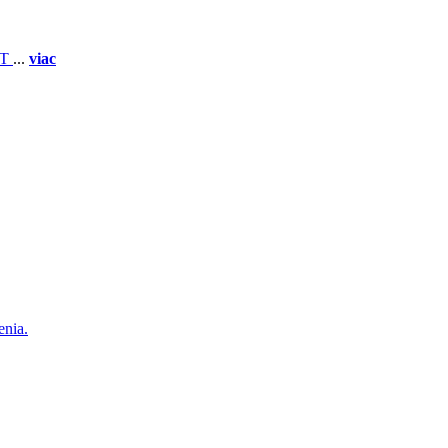
 T
...
viac
enia.