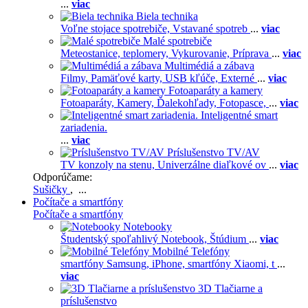
...
viac
Biela technika
Voľne stojace spotrebiče,
Vstavané spotreb
...
viac
Malé spotrebiče
Meteostanice, teplomery,
Vykurovanie,
Príprava
...
viac
Multimédiá a zábava
Filmy,
Pamäťové karty,
USB kľúče,
Externé
...
viac
Fotoaparáty a kamery
Fotoaparáty,
Kamery,
Ďalekohľady,
Fotopasce,
...
viac
Inteligentné smart
zariadenia.
...
viac
Príslušenstvo TV/AV
TV konzoly na stenu,
Univerzálne diaľkové ov
...
viac
Odporúčame:
Sušičky
, ...
Počítače a smartfóny
Počítače a smartfóny
Notebooky
Študentský spoľahlivý Notebook,
Štúdium
...
viac
Mobilné Telefóny
smartfóny Samsung,
iPhone,
smartfóny Xiaomi,
t
...
viac
3D Tlačiarne a
príslušenstvo