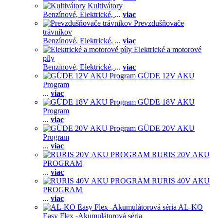
Kultivátory
Benzínové,
Elektrické,
...
viac
Prevzdušňovače
trávnikov
Benzínové,
Elektrické,
...
viac
Elektrické a motorové
píly
Benzínové,
Elektrické,
...
viac
GÜDE 12V AKU
Program
...
viac
GÜDE 18V AKU
Program
...
viac
GÜDE 20V AKU
Program
...
viac
RURIS 20V AKU
PROGRAM
...
viac
RURIS 40V AKU
PROGRAM
...
viac
AL-KO
Easy Flex -Akumulátorová séria