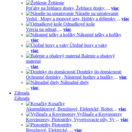
Žehlenie
Poťahy na žehliace dosky,
Žehliace dosky,
...
viac
Náradie na upratovanie
Vedrá ,
Mopy a mopové sety,
Hubky a drôtenky
...
viac
Odpadkové koše
Vrecia na odpad,
...
viac
Nákupné tašky a košíky
...
viac
Úložné boxy a vaky
...
viac
Balenie a obalový
material
...
viac
Doplnky do domácnosti
Ochranné doplnky ,
Nástenné hodiny a budíky
...
viac
Náhradné diely
...
viac
Záhrada
Záhrada
Kosačky
Akumulátorové,
Benzínové,
Elektrické,
Robot
...
viac
Vyžínače a Krovinorezy
Krovinorezy,
Plotostrihy,
Vyvetvovacie píly,
Vy
...
viac
Plotostrihy
Benzínové,
Elektrické,
...
viac