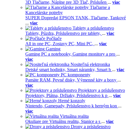
3D Tlačiarne,
Náplne pre 3D Tlač,
Príslušen
...
viac
Tlačiarne a
Kancelárske potreby
SUPER Dopredaj EPSON TANK,
Tlačiarne,
Tankové
...
viac
Tablety a príslušenstvo
Tablety,
Púzdra,
Príslušenstvo pre tablety,
...
viac
Počítače
All in one PC,
Zostavy PC,
Mini PC,
...
viac
Gaming
Gaming PC a notebooky,
Gaming monitory a pro
...
viac
Nositeľná elektronika
Detské smart hodinky,
Smart náramky,
Smart h
...
viac
PC komponenty
Pamäte RAM,
Pevné disky,
Výmenné kity a boxy
...
viac
Projektory a príslušenstvo
Projektory,
Plátna,
Držiaky,
Príslušenstvo k p
...
viac
Herné konzoly
Nintendo,
Gamepady,
Príslušenstvo k herným kon
...
viac
Virtuálna realita
Okuliare pre Virtuálnu realitu,
Stanice a s
...
viac
Drony a príslušenstvo