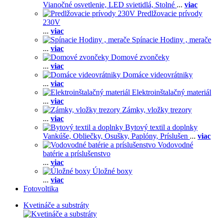
Vianočné osvetlenie,
LED svietidlá,
Stolné
...
viac
Predlžovacie prívody
230V
...
viac
Spínacie Hodiny , merače
...
viac
Domové zvončeky
...
viac
Domáce videovrátniky
...
viac
Elektroinštalačný materiál
...
viac
Zámky, vložky trezory
...
viac
Bytový textil a doplnky
Vankúše,
Obliečky,
Osušky,
Paplóny,
Príslušen
...
viac
Vodovodné
batérie a príslušenstvo
...
viac
Úložné boxy
...
viac
Fotovoltika
Kvetináče a substráty