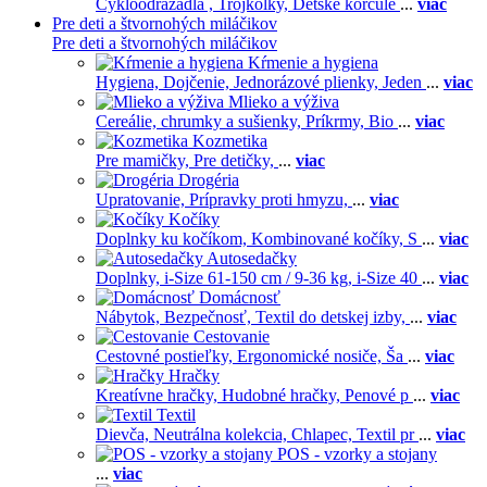
Cykloodrážadlá ,
Trojkolky,
Detské korčule
...
viac
Pre deti a štvornohých miláčikov
Pre deti a štvornohých miláčikov
Kŕmenie a hygiena
Hygiena,
Dojčenie,
Jednorázové plienky,
Jeden
...
viac
Mlieko a výživa
Cereálie, chrumky a sušienky,
Príkrmy,
Bio
...
viac
Kozmetika
Pre mamičky,
Pre detičky,
...
viac
Drogéria
Upratovanie,
Prípravky proti hmyzu,
...
viac
Kočíky
Doplnky ku kočíkom,
Kombinované kočíky,
S
...
viac
Autosedačky
Doplnky,
i-Size 61-150 cm / 9-36 kg,
i-Size 40
...
viac
Domácnosť
Nábytok,
Bezpečnosť,
Textil do detskej izby,
...
viac
Cestovanie
Cestovné postieľky,
Ergonomické nosiče,
Ša
...
viac
Hračky
Kreatívne hračky,
Hudobné hračky,
Penové p
...
viac
Textil
Dievča,
Neutrálna kolekcia,
Chlapec,
Textil pr
...
viac
POS - vzorky a stojany
...
viac