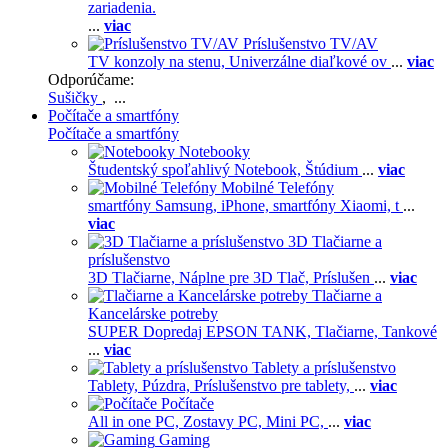
zariadenia.
...
viac
Príslušenstvo TV/AV
TV konzoly na stenu,
Univerzálne diaľkové ov
...
viac
Odporúčame:
Sušičky
, ...
Počítače a smartfóny
Počítače a smartfóny
Notebooky
Študentský spoľahlivý Notebook,
Štúdium
...
viac
Mobilné Telefóny
smartfóny Samsung,
iPhone,
smartfóny Xiaomi,
t
...
viac
3D Tlačiarne a
príslušenstvo
3D Tlačiarne,
Náplne pre 3D Tlač,
Príslušen
...
viac
Tlačiarne a
Kancelárske potreby
SUPER Dopredaj EPSON TANK,
Tlačiarne,
Tankové
...
viac
Tablety a príslušenstvo
Tablety,
Púzdra,
Príslušenstvo pre tablety,
...
viac
Počítače
All in one PC,
Zostavy PC,
Mini PC,
...
viac
Gaming