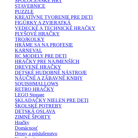
SPOLOČENSKÉ HRY
STAVEBNICE
PUZZLE
KREATÍVNE TVORENIE PRE DETI
FIGÚRKY A ZVIERATKÁ
VEDECKÉ A TECHNICKÉ HRAČKY
PLYŠOVÉ HRAČKY
TROJKOLKY
HRÁME SA NA PROFESIE
KARNEVAL
RC MODELY PRE DETI
HRAČKY PRE NAJMENŠÍCH
DREVENÉ HRAČKY
DETSKÉ HUDOBNÉ NÁSTROJE
NÁUČNÉ A ZÁBAVNÉ KNIHY
SQUISHMALLOWS
RETRO HRAČKY
LEGO Storage
SKLADAČKY NIELEN PRE DETI
ŠKOLSKÉ POTREBY
DETSKÁ OSLAVA
ZIMNÉ ŠPORTY
Hračky
Domácnosť
Drony a príslušenstvo