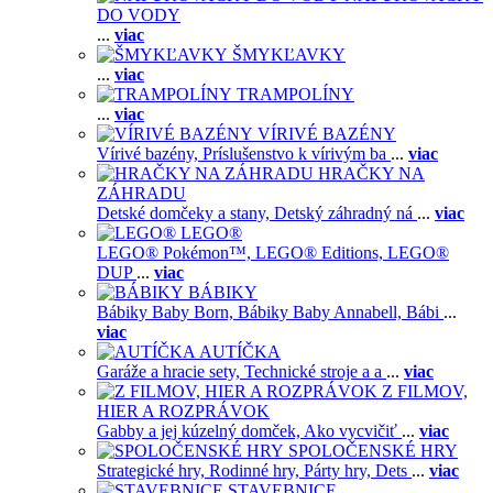
DO VODY
...
viac
ŠMYKĽAVKY
...
viac
TRAMPOLÍNY
...
viac
VÍRIVÉ BAZÉNY
Vírivé bazény,
Príslušenstvo k vírivým ba
...
viac
HRAČKY NA
ZÁHRADU
Detské domčeky a stany,
Detský záhradný ná
...
viac
LEGO®
LEGO® Pokémon™,
LEGO® Editions,
LEGO®
DUP
...
viac
BÁBIKY
Bábiky Baby Born,
Bábiky Baby Annabell,
Bábi
...
viac
AUTÍČKA
Garáže a hracie sety,
Technické stroje a a
...
viac
Z FILMOV,
HIER A ROZPRÁVOK
Gabby a jej kúzelný domček,
Ako vycvičiť
...
viac
SPOLOČENSKÉ HRY
Strategické hry,
Rodinné hry,
Párty hry,
Dets
...
viac
STAVEBNICE