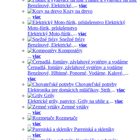
Benzínové,
Elektrické,
...
viac
Kozy na drevo
...
viac
Elektrický
Moto-fúrik, príslušenstvo
Elektrický Moto-fúrik,
...
viac
Snežné frézy
Benzínové,
Elektrické,
...
viac
Kompostéry
...
viac
Čerpadlá, fontány, závlahové systémy a vodárne
Benzínové,
Hlbinné,
Ponorné,
Vodárne,
Kalové,
...
viac
Chovateľské potreby
Elektronika pre domácich miláčikov,
Strih
...
viac
Grily
Elektrické grily, panvice,
Grily na uhlie a
...
viac
Zemné vrtáky
...
viac
Rozmetače
...
viac
Pareniská a skleníky
...
viac