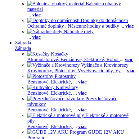
Balenie a obalový
material
...
viac
Doplnky do domácnosti
Ochranné doplnky ,
Nástenné hodiny a budíky
...
viac
Náhradné diely
...
viac
Záhrada
Záhrada
Kosačky
Akumulátorové,
Benzínové,
Elektrické,
Robot
...
viac
Vyžínače a Krovinorezy
Krovinorezy,
Plotostrihy,
Vyvetvovacie píly,
Vy
...
viac
Plotostrihy
Benzínové,
Elektrické,
...
viac
Kultivátory
Benzínové,
Elektrické,
...
viac
Prevzdušňovače
trávnikov
Benzínové,
Elektrické,
...
viac
Elektrické a motorové
píly
Benzínové,
Elektrické,
...
viac
GÜDE 12V AKU
Program