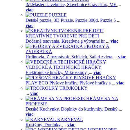
iM.Master stavebnice,
Stavebnice GraviTrax,
ME
...
viac
PUZZLE
Detské puzzle,
3D Puzzle,
Puzzle 300d,
Puzzle 5
...
viac
KREATÍVNE TVORENIE PRE DETI
Dočasné tetovania,
Kreatívne a výtvarné hr
...
viac
FIGÚRKY A
ZVIERATKÁ
Hrdinovia,
Z rozprávok,
Schleich,
Safari zviera
...
viac
VEDECKÉ A TECHNICKÉ HRAČKY
Elektronické hračky,
Mikroskopy,
...
viac
PLYŠOVÉ HRAČKY
PLAY ECO Plyšové hračky,
Plyšové hračky s
...
viac
TROJKOLKY
...
viac
HRÁME SA NA
PROFESIE
Detské Kuchynky,
Doplnky do kuchynky,
Detský
...
viac
KARNEVAL
Kostýmy,
Doplnky,
...
viac
RC MODELY PRE