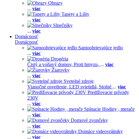
Obrazy
...
viac
Tapety a Lišty
...
viac
Slnečníky
...
viac
Domácnosť
Domácnosť
Samoohrievajúce jedlo
...
viac
Drogéria
Čistý a voňavý domov,
Proti hmyzu,
...
viac
Žiarovky
...
viac
Svetelné zdroje
Vianočné osvetlenie,
LED svietidlá,
Stolné
...
viac
Predlžovacie prívody
230V
...
viac
Spínacie Hodiny , merače
...
viac
Domové zvončeky
...
viac
Domáce videovrátniky
...
viac