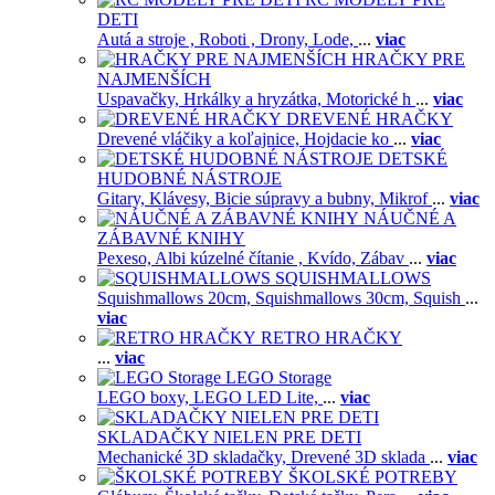
DETI
Autá a stroje ,
Roboti ,
Drony,
Lode,
...
viac
HRAČKY PRE
NAJMENŠÍCH
Uspavačky,
Hrkálky a hryzátka,
Motorické h
...
viac
DREVENÉ HRAČKY
Drevené vláčiky a koľajnice,
Hojdacie ko
...
viac
DETSKÉ
HUDOBNÉ NÁSTROJE
Gitary,
Klávesy,
Bicie súpravy a bubny,
Mikrof
...
viac
NÁUČNÉ A
ZÁBAVNÉ KNIHY
Pexeso,
Albi kúzelné čítanie ,
Kvído,
Zábav
...
viac
SQUISHMALLOWS
Squishmallows 20cm,
Squishmallows 30cm,
Squish
...
viac
RETRO HRAČKY
...
viac
LEGO Storage
LEGO boxy,
LEGO LED Lite,
...
viac
SKLADAČKY NIELEN PRE DETI
Mechanické 3D skladačky,
Drevené 3D sklada
...
viac
ŠKOLSKÉ POTREBY