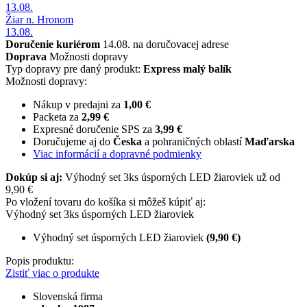
13.08.
Žiar n. Hronom
13.08.
Doručenie kuriérom
14.08. na doručovacej adrese
Doprava
Možnosti dopravy
Typ dopravy pre daný produkt:
Express malý balík
Možnosti dopravy:
Nákup v predajni za
1,00 €
Packeta za
2,99 €
Expresné doručenie SPS za
3,99 €
Doručujeme aj do
Česka
a pohraničných oblastí
Maďarska
Viac informácií a dopravné podmienky
Dokúp si aj:
Výhodný set 3ks úsporných LED žiaroviek už od
9,90 €
Po vložení tovaru do košíka si môžeš kúpiť aj:
Výhodný set 3ks úsporných LED žiaroviek
Výhodný set úsporných LED žiaroviek
(9,90 €)
Popis produktu:
Zistiť viac o produkte
Slovenská firma