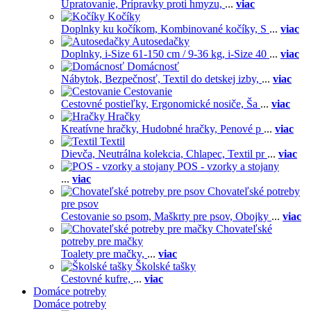
Upratovanie,
Prípravky proti hmyzu,
...
viac
Kočíky
Doplnky ku kočíkom,
Kombinované kočíky,
S
...
viac
Autosedačky
Doplnky,
i-Size 61-150 cm / 9-36 kg,
i-Size 40
...
viac
Domácnosť
Nábytok,
Bezpečnosť,
Textil do detskej izby,
...
viac
Cestovanie
Cestovné postieľky,
Ergonomické nosiče,
Ša
...
viac
Hračky
Kreatívne hračky,
Hudobné hračky,
Penové p
...
viac
Textil
Dievča,
Neutrálna kolekcia,
Chlapec,
Textil pr
...
viac
POS - vzorky a stojany
...
viac
Chovateľské potreby
pre psov
Cestovanie so psom,
Maškrty pre psov,
Obojky
...
viac
Chovateľské
potreby pre mačky
Toalety pre mačky,
...
viac
Školské tašky
Cestovné kufre,
...
viac
Domáce potreby
Domáce potreby