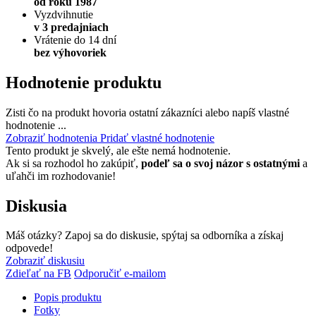
od roku 1987
Vyzdvihnutie
v 3 predajniach
Vrátenie do 14 dní
bez výhovoriek
Hodnotenie produktu
Zisti čo na produkt hovoria ostatní zákazníci alebo napíš vlastné
hodnotenie ...
Zobraziť hodnotenia
Pridať vlastné hodnotenie
Tento produkt je skvelý, ale ešte nemá hodnotenie.
Ak si sa rozhodol ho zakúpiť,
podeľ sa o svoj názor s ostatnými
a
uľahči im rozhodovanie!
Diskusia
Máš otázky? Zapoj sa do diskusie, spýtaj sa odborníka a získaj
odpovede!
Zobraziť diskusiu
Zdieľať na FB
Odporučiť e-mailom
Popis produktu
Fotky