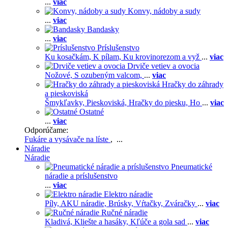
...
viac
Konvy, nádoby a sudy
...
viac
Bandasky
...
viac
Príslušenstvo
Ku kosačkám,
K pílam,
Ku krovinorezom a vyž
...
viac
Drviče vetiev a ovocia
Nožové,
S ozubeným valcom,
...
viac
Hračky do záhrady
a pieskoviská
Šmykľavky,
Pieskoviská,
Hračky do piesku,
Ho
...
viac
Ostatné
...
viac
Odporúčame:
Fukáre a vysávače na líste
, ...
Náradie
Náradie
Pneumatické
náradie a príslušenstvo
...
viac
Elektro náradie
Píly,
AKU náradie,
Brúsky,
Vŕtačky,
Zváračky
...
viac
Ručné náradie
Kladivá,
Kliešte a hasáky,
Kľúče a gola sad
...
viac