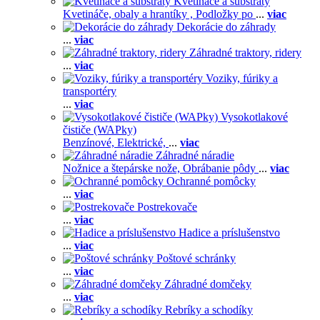
Kvetináče a substráty
Kvetináče, obaly a hrantíky ,
Podložky po
...
viac
Dekorácie do záhrady
...
viac
Záhradné traktory, ridery
...
viac
Voziky, fúriky a
transportéry
...
viac
Vysokotlakové
čističe (WAPky)
Benzínové,
Elektrické,
...
viac
Záhradné náradie
Nožnice a štepárske nože,
Obrábanie pôdy
...
viac
Ochranné pomôcky
...
viac
Postrekovače
...
viac
Hadice a príslušenstvo
...
viac
Poštové schránky
...
viac
Záhradné domčeky
...
viac
Rebríky a schodíky