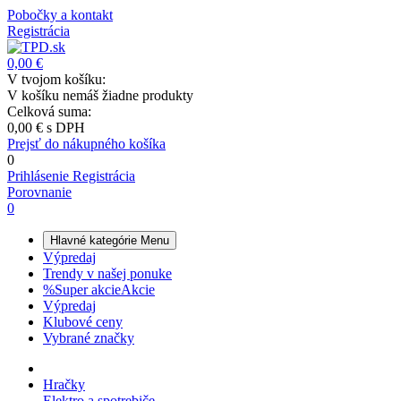
Pobočky a kontakt
Registrácia
0,00 €
V tvojom košíku:
V košíku nemáš žiadne produkty
Celková suma:
0,00 €
s DPH
Prejsť do nákupného košíka
0
Prihlásenie
Registrácia
Porovnanie
0
Hlavné kategórie
Menu
Výpredaj
Trendy v našej ponuke
%
Super akcie
Akcie
Výpredaj
Klubové ceny
Vybrané značky
Hračky
Elektro a spotrebiče