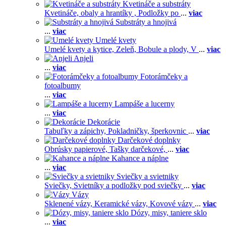
Kvetináče a substráty
Kvetináče, obaly a hrantíky ,
Podložky po
...
viac
Substráty a hnojivá
...
viac
Umelé kvety
Umelé kvety a kytice,
Zeleň,
Bobule a plody,
V
...
viac
Anjeli
...
viac
Fotorámčeky a
fotoalbumy
...
viac
Lampáše a lucerny
...
viac
Dekorácie
Tabuľky a zápichy,
Pokladničky, šperkovnic
...
viac
Darčekové doplnky
Obrúsky papierové,
Tašky darčekové,
...
viac
Kahance a náplne
...
viac
Sviečky a svietniky
Sviečky,
Svietníky a podložky pod sviečky
...
viac
Vázy
Sklenené vázy,
Keramické vázy,
Kovové vázy
...
viac
Dózy, misy, taniere sklo
...
viac