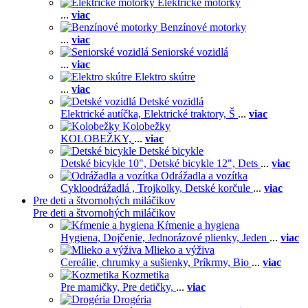
Elektrické motorky
...
viac
Benzínové motorky
...
viac
Seniorské vozidlá
...
viac
Elektro skútre
...
viac
Detské vozidlá
Elektrické autíčka,
Elektrické traktory,
Š
...
viac
Kolobežky
KOLOBEŽKY,
...
viac
Detské bicykle
Detské bicykle 10",
Detské bicykle 12",
Dets
...
viac
Odrážadla a vozítka
Cykloodrážadlá ,
Trojkolky,
Detské korčule
...
viac
Pre deti a štvornohých miláčikov
Pre deti a štvornohých miláčikov
Kŕmenie a hygiena
Hygiena,
Dojčenie,
Jednorázové plienky,
Jeden
...
viac
Mlieko a výživa
Cereálie, chrumky a sušienky,
Príkrmy,
Bio
...
viac
Kozmetika
Pre mamičky,
Pre detičky,
...
viac
Drogéria