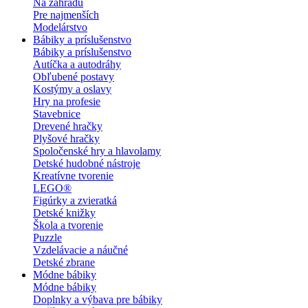
Na záhradu
Pre najmenších
Modelárstvo
Bábiky a príslušenstvo
Bábiky a príslušenstvo
Autíčka a autodráhy
Obľubené postavy
Kostýmy a oslavy
Hry na profesie
Stavebnice
Drevené hračky
Plyšové hračky
Spoločenské hry a hlavolamy
Detské hudobné nástroje
Kreatívne tvorenie
LEGO®
Figúrky a zvieratká
Detské knižky
Škola a tvorenie
Puzzle
Vzdelávacie a náučné
Detské zbrane
Módne bábiky
Módne bábiky
Doplnky a výbava pre bábiky