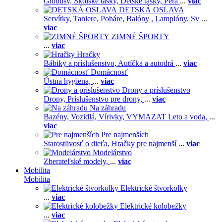
Glóbusy,
Školské tašky,
Detské tašky,
Pera
...
viac
DETSKÁ OSLAVA
Servítky,
Taniere,
Poháre,
Balóny ,
Lampióny,
Sv
...
viac
ZIMNÉ ŠPORTY
...
viac
Hračky
Bábiky a príslušenstvo,
Autíčka a autodrá
...
viac
Domácnosť
Ústna hygiena,
...
viac
Drony a príslušenstvo
Drony,
Príslušenstvo pre drony,
...
viac
Na záhradu
Bazény,
Vozidlá,
Vírivky,
VYMAZAT Leto a voda,
...
viac
Pre najmenších
Starostlivosť o dieťa,
Hračky pre najmenší
...
viac
Modelárstvo
Zberateľské modely,
...
viac
Mobilita
Mobilita
Elektrické štvorkolky
...
viac
Elektrické kolobežky
...
viac