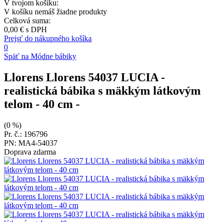
V tvojom košíku:
V košíku nemáš žiadne produkty
Celková suma:
0,00 €
s DPH
Prejsť do nákupného košíka
0
Späť na Módne bábiky
Llorens Llorens 54037 LUCIA -
realistická bábika s mäkkým látkovým
telom - 40 cm
-
(0 %)
Pr. č.: 196796
PN: MA4-54037
Doprava zdarma