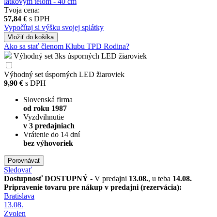
Tvoja cena:
57,84 €
s DPH
Vypočítaj si výšku svojej splátky
Vložiť
do košíka
Ako sa stať členom Klubu TPD Rodina?
Výhodný set 3ks úsporných LED žiaroviek
Výhodný set úsporných LED žiaroviek
9,90 €
s DPH
Slovenská firma
od roku 1987
Vyzdvihnutie
v 3 predajniach
Vrátenie do 14 dní
bez výhovoriek
Porovnávať
Sledovať
Dostupnosť
DOSTUPNÝ
- V predajni
13.08.
, u teba
14.08.
Pripravenie tovaru pre nákup v predajni (rezervácia):
Bratislava
13.08.
Zvolen