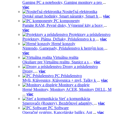
Gaming PC a notebooky,
Gaming monitory a pro
...
viac
Nositeľná elektronika
Detské smart hodinky,
Smart náramky,
Smart h
...
viac
PC komponenty
Pamäte RAM,
Pevné disky,
Výmenné kity a boxy
...
viac
Projektory a príslušenstvo
Projektory,
Plátna,
Držiaky,
Príslušenstvo k p
...
viac
Herné konzoly
Nintendo,
Gamepady,
Príslušenstvo k herným kon
...
viac
Virtuálna realita
Okuliare pre Virtuálnu realitu,
Stanice a s
...
viac
Drony a príslušenstvo
Drony,
...
viac
PC Príslušenstvo
Myši,
Klávesnice,
Klávesnica + myš,
Tašky k
...
viac
Monitory a displeje
Herné Monitory,
Monitory ACER,
Monitory DELL,
M
...
viac
Sieť a komunikácia
Smerovače (Routery),
Bezdrôtové adaptéry,
...
viac
PC Software
Operačné systémy,
Kancelárske balíky,
Ant
...
viac