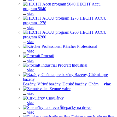
HECHT Accu
program 5040
...
viac
HECHT ACCU
program 1278
...
viac
HECHT ACCU
program 6260
...
viac
Kärcher Professional
...
viac
Procraft
...
viac
Procraft Industrial
...
viac
Bazény, Chémia pre
bazény
Bazény,
Vírivé bazény,
Detské bazény,
Chém
...
viac
Zemné valce
...
viac
Cirkulárky
...
viac
Štiepačky na drevo
...
viac
Fukáre a vysávače na líste