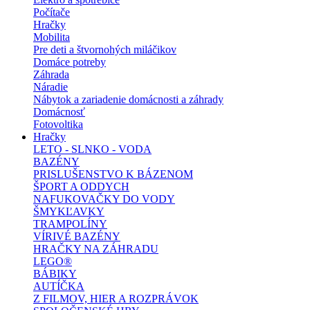
Počítače
Hračky
Mobilita
Pre deti a štvornohých miláčikov
Domáce potreby
Záhrada
Náradie
Nábytok a zariadenie domácnosti a záhrady
Domácnosť
Fotovoltika
Hračky
LETO - SLNKO - VODA
BAZÉNY
PRISLUŠENSTVO K BÁZENOM
ŠPORT A ODDYCH
NAFUKOVAČKY DO VODY
ŠMYKĽAVKY
TRAMPOLÍNY
VÍRIVÉ BAZÉNY
HRAČKY NA ZÁHRADU
LEGO®
BÁBIKY
AUTÍČKA
Z FILMOV, HIER A ROZPRÁVOK