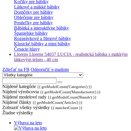
Kočíky pre bábiky
Látkové a mäkké bábiky
Domčeky pre bábiky
Oblečenie pre bábiky
Postieľky pre bábiky
Bábätká a interaktívne bábiky
Španielske bábiky
Rozprávkové a filmové bábiky
Klasické bábiky a mini bábiky
Česacie hlavy
Llorens Llorens 54037 LUCIA - realistická bábika s mäkkým
látkovým telom - 40 cm
Zdieľať na FB
Odporučiť e-mailom
Nájdené kategórie
{{ getModelCount('Categories') }}
Nájdení výrobcovia
{{ getModelCount('Manufacturers') }}
Nájdené modelové rady
{{ getModelCount('Brands') }}
Nájdené články
{{ getModelCount('Articles') }}
Zobraziť všetky výsledky
{{ matchesCount }}
Žiadne výsledky
Výbava na leto