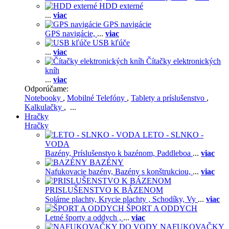
HDD externé
...
viac
GPS navigácie
GPS navigácie,
...
viac
USB kľúče
...
viac
Čítačky elektronických
kníh
...
viac
Odporúčame:
Notebooky
,
Mobilné Telefóny
,
Tablety a príslušenstvo
,
Kalkulačky
, ...
Hračky
Hračky
LETO - SLNKO -
VODA
Bazény,
Príslušenstvo k bazénom,
Paddleboa
...
viac
BAZÉNY
Nafukovacie bazény,
Bazény s konštrukciou,
...
viac
PRISLUŠENSTVO K BÁZENOM
Solárne plachty,
Krycie plachty ,
Schodíky,
Vy
...
viac
ŠPORT A ODDYCH
Letné športy a oddych ,
...
viac
NAFUKOVAČKY