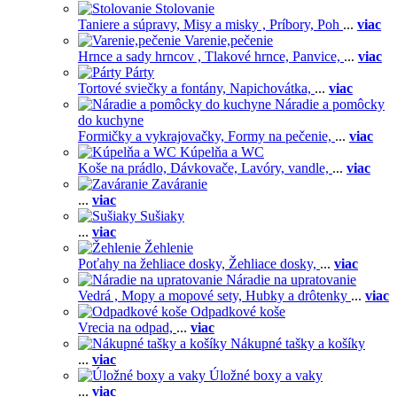
Stolovanie
Taniere a súpravy,
Misy a misky ,
Príbory,
Poh
...
viac
Varenie,pečenie
Hrnce a sady hrncov ,
Tlakové hrnce,
Panvice,
...
viac
Párty
Tortové sviečky a fontány,
Napichovátka,
...
viac
Náradie a pomôcky
do kuchyne
Formičky a vykrajovačky,
Formy na pečenie,
...
viac
Kúpelňa a WC
Koše na prádlo,
Dávkovače,
Lavóry, vandle,
...
viac
Zaváranie
...
viac
Sušiaky
...
viac
Žehlenie
Poťahy na žehliace dosky,
Žehliace dosky,
...
viac
Náradie na upratovanie
Vedrá ,
Mopy a mopové sety,
Hubky a drôtenky
...
viac
Odpadkové koše
Vrecia na odpad,
...
viac
Nákupné tašky a košíky
...
viac
Úložné boxy a vaky
...
viac