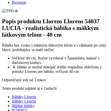
Recenzie
Popis produktu
Llorens Llorens 54037
LUCIA - realistická bábika s mäkkým
látkovým telom - 40 cm
Bábika bez zvuku s mäkkým látkovým telom a s vláskami po celej
hlave, podobajúce sa malé slečne.
Veľkosť 40 cm. Ručne vyrobené v Španielsku, balené v
darčekovej krabici.
K bábike je možné dokúpiť ďalšie originálne oblečenie z
ponuky Llorens pre bábiky veľkosti 40 cm
Odporúčaný vek od 3 rokov
Tento produkt nájdete aj v častiach:
Bábiky Llorens
Bábiky Llorens
Módne bábiky
BÁBIKY