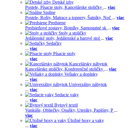
Detské izby
Postele,
Písacie stoly,
Kancelárske stoličky
...
viac
Spálne
Postele,
Rošty,
Matrace a toppery,
Šatníky,
Noč
...
viac
Predsiene
Predsieňové zostavy,
Botníky,
Samostatné sk
...
viac
Stoly a stoličky
Jedálenské stoly,
Jedálenské a barové stol
...
viac
Sedačky
...
viac
Písacie stoly
...
viac
Kancelársky nábytok
Kancelárske stoličky,
Konferenčné stoličky
...
viac
Vešiaky a doplnky
...
viac
Univerzálny nábytok
...
viac
Sedacie vaky
...
viac
Bytový textil
Vankúše,
Obliečky,
Osušky,
Uteráky,
Paplóny,
P
...
viac
Úložné boxy a vaky
...
viac