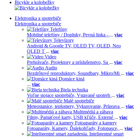
Bicykle a kolobežky
Elektronika a spotrebiče
Elektronika a spotrebiče
Telefóny
Mobilné telefóny / Doplnky,
Pevná linka -
...
viac
Televízory
Android & Google TV,
OLED TV,
QLED, Neo
QLED T
...
viac
Video
Prehrávače,
Projektory a príslušenstvo,
Sa
...
viac
Audio
Bezdrôtové reproduktory,
Soundbary,
Mikro/Mi
...
viac
Domáce kiná
...
viac
Biela technika
Voľne stojace spotrebiče,
Vstavané spotreb
...
viac
Malé spotrebiče
Meteostanice, teplomery,
Vykurovanie,
Príprava
...
viac
Multimédiá a zábava
Filmy,
Pamäťové karty,
USB kľúče,
Externé
...
viac
Fotoaparáty a kamery
Fotoaparáty,
Kamery,
Ďalekohľady,
Fotopasce,
...
viac
Inteligentné smart