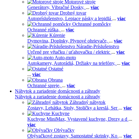
Motorové stroje
Generátory,
Vibračné Dosky,
...
viac
Drobný tovar
Autopríslušenstvo,
Lepiace pásky a lepidlá
...
viac
Ochranné pomôcky
Ochranné rúška,
...
viac
Kúrenie
Dymovina,
Doplnky,
Plynové ohrievače,
...
viac
Náradie-Príslušenstvo
Určené pre vŕtačku / uťahovačku / elektric
...
viac
Auto-moto
Autokamery,
Autorádiá,
Držiaky na telefóny,
...
viac
Ostatné
...
viac
Obrana
Ochranné spreje,
...
viac
Nábytok a zariadenie domácnosti a záhrady
Nábytok a zariadenie domácnosti a záhrady
Záhradný nábytok
Zostavy,
Lehátka,
Stoly,
Stoličky a kreslá,
Ser
...
viac
Kuchyne
Kuchyne MiniMax,
Vystavené kuchyne,
Drezy a d
...
viac
Obývačky
Obývačkové zostavy,
Samostatné skrinky,
Ko
...
viac