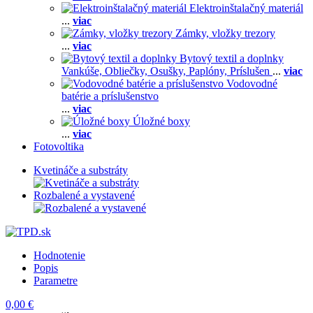
Elektroinštalačný materiál
...
viac
Zámky, vložky trezory
...
viac
Bytový textil a doplnky
Vankúše,
Obliečky,
Osušky,
Paplóny,
Príslušen
...
viac
Vodovodné
batérie a príslušenstvo
...
viac
Úložné boxy
...
viac
Fotovoltika
Kvetináče a substráty
Rozbalené a vystavené
Hodnotenie
Popis
Parametre
0,00 €