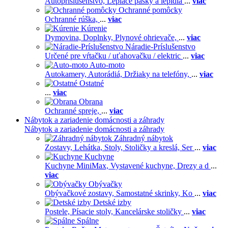
Autopríslušenstvo,
Lepiace pásky a lepidlá
...
viac
Ochranné pomôcky
Ochranné rúška,
...
viac
Kúrenie
Dymovina,
Doplnky,
Plynové ohrievače,
...
viac
Náradie-Príslušenstvo
Určené pre vŕtačku / uťahovačku / elektric
...
viac
Auto-moto
Autokamery,
Autorádiá,
Držiaky na telefóny,
...
viac
Ostatné
...
viac
Obrana
Ochranné spreje,
...
viac
Nábytok a zariadenie domácnosti a záhrady
Nábytok a zariadenie domácnosti a záhrady
Záhradný nábytok
Zostavy,
Lehátka,
Stoly,
Stoličky a kreslá,
Ser
...
viac
Kuchyne
Kuchyne MiniMax,
Vystavené kuchyne,
Drezy a d
...
viac
Obývačky
Obývačkové zostavy,
Samostatné skrinky,
Ko
...
viac
Detské izby
Postele,
Písacie stoly,
Kancelárske stoličky
...
viac
Spálne