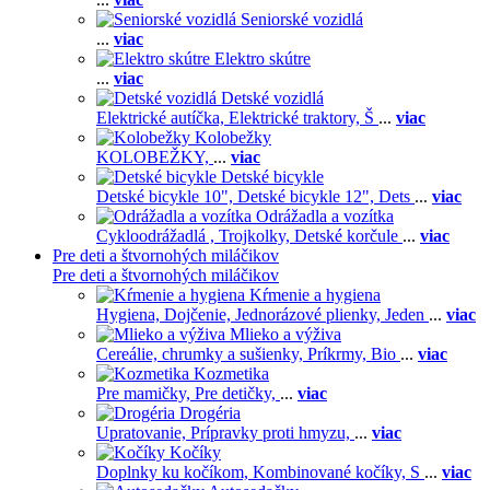
Seniorské vozidlá
...
viac
Elektro skútre
...
viac
Detské vozidlá
Elektrické autíčka,
Elektrické traktory,
Š
...
viac
Kolobežky
KOLOBEŽKY,
...
viac
Detské bicykle
Detské bicykle 10",
Detské bicykle 12",
Dets
...
viac
Odrážadla a vozítka
Cykloodrážadlá ,
Trojkolky,
Detské korčule
...
viac
Pre deti a štvornohých miláčikov
Pre deti a štvornohých miláčikov
Kŕmenie a hygiena
Hygiena,
Dojčenie,
Jednorázové plienky,
Jeden
...
viac
Mlieko a výživa
Cereálie, chrumky a sušienky,
Príkrmy,
Bio
...
viac
Kozmetika
Pre mamičky,
Pre detičky,
...
viac
Drogéria
Upratovanie,
Prípravky proti hmyzu,
...
viac
Kočíky
Doplnky ku kočíkom,
Kombinované kočíky,
S
...
viac