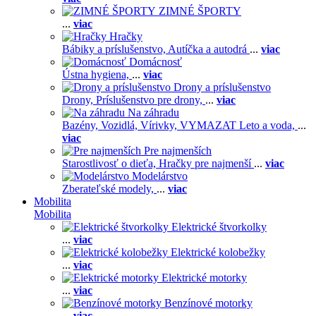
ZIMNÉ ŠPORTY
...
viac
Hračky
Bábiky a príslušenstvo,
Autíčka a autodrá
...
viac
Domácnosť
Ústna hygiena,
...
viac
Drony a príslušenstvo
Drony,
Príslušenstvo pre drony,
...
viac
Na záhradu
Bazény,
Vozidlá,
Vírivky,
VYMAZAT Leto a voda,
...
viac
Pre najmenších
Starostlivosť o dieťa,
Hračky pre najmenší
...
viac
Modelárstvo
Zberateľské modely,
...
viac
Mobilita
Mobilita
Elektrické štvorkolky
...
viac
Elektrické kolobežky
...
viac
Elektrické motorky
...
viac
Benzínové motorky
...
viac