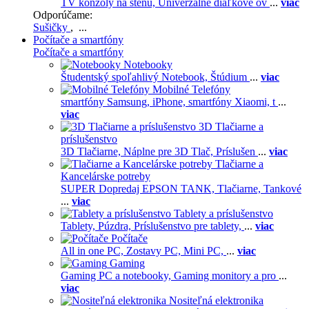
TV konzoly na stenu,
Univerzálne diaľkové ov
...
viac
Odporúčame:
Sušičky
, ...
Počítače a smartfóny
Počítače a smartfóny
Notebooky
Študentský spoľahlivý Notebook,
Štúdium
...
viac
Mobilné Telefóny
smartfóny Samsung,
iPhone,
smartfóny Xiaomi,
t
...
viac
3D Tlačiarne a
príslušenstvo
3D Tlačiarne,
Náplne pre 3D Tlač,
Príslušen
...
viac
Tlačiarne a
Kancelárske potreby
SUPER Dopredaj EPSON TANK,
Tlačiarne,
Tankové
...
viac
Tablety a príslušenstvo
Tablety,
Púzdra,
Príslušenstvo pre tablety,
...
viac
Počítače
All in one PC,
Zostavy PC,
Mini PC,
...
viac
Gaming
Gaming PC a notebooky,
Gaming monitory a pro
...
viac
Nositeľná elektronika