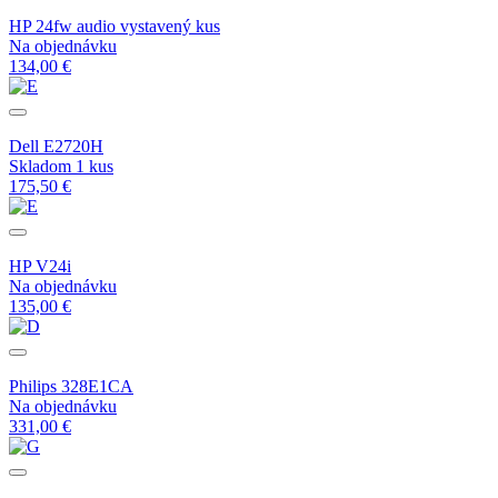
HP 24fw audio vystavený kus
Na objednávku
134,00 €
Dell E2720H
Skladom 1 kus
175,50 €
HP V24i
Na objednávku
135,00 €
Philips 328E1CA
Na objednávku
331,00 €