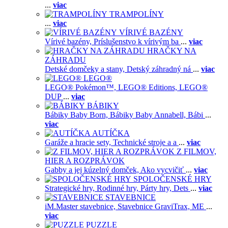
...
viac
TRAMPOLÍNY
...
viac
VÍRIVÉ BAZÉNY
Vírivé bazény,
Príslušenstvo k vírivým ba
...
viac
HRAČKY NA
ZÁHRADU
Detské domčeky a stany,
Detský záhradný ná
...
viac
LEGO®
LEGO® Pokémon™,
LEGO® Editions,
LEGO®
DUP
...
viac
BÁBIKY
Bábiky Baby Born,
Bábiky Baby Annabell,
Bábi
...
viac
AUTÍČKA
Garáže a hracie sety,
Technické stroje a a
...
viac
Z FILMOV,
HIER A ROZPRÁVOK
Gabby a jej kúzelný domček,
Ako vycvičiť
...
viac
SPOLOČENSKÉ HRY
Strategické hry,
Rodinné hry,
Párty hry,
Dets
...
viac
STAVEBNICE
iM.Master stavebnice,
Stavebnice GraviTrax,
ME
...
viac
PUZZLE