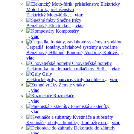
Elektrický
Moto-fúrik, príslušenstvo
Elektrický Moto-fúrik,
...
viac
Snežné frézy
Benzínové,
Elektrické,
...
viac
Kompostéry
...
viac
Čerpadlá, fontány, závlahové systémy a vodárne
Benzínové,
Hlbinné,
Ponorné,
Vodárne,
Kalové,
...
viac
Chovateľské potreby
Elektronika pre domácich miláčikov,
Strih
...
viac
Grily
Elektrické grily, panvice,
Grily na uhlie a
...
viac
Zemné vrtáky
...
viac
Rozmetače
...
viac
Pareniská a skleníky
...
viac
Kvetináče a substráty
Kvetináče, obaly a hrantíky ,
Podložky po
...
viac
Dekorácie do záhrady
...
viac