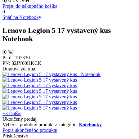
0,00 €
s DPH
Prejsť do nákupného košíka
0
Späť na Notebooky
Lenovo Legion 5 17 vystavený kus
-
Notebook
(0 %)
Pr. č.: 197330
PN: 82JY00HKCK
Doprava zdarma
+3
Ďalšie
Ukončený predaj
Vyber si podobný produkt z kategórie:
Notebooky
Popis ukončeného produktu
Príslušenstvo