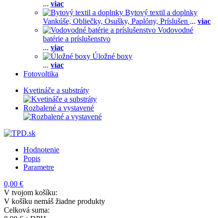
...
viac
Bytový textil a doplnky
Vankúše,
Obliečky,
Osušky,
Paplóny,
Príslušen
...
viac
Vodovodné
batérie a príslušenstvo
...
viac
Úložné boxy
...
viac
Fotovoltika
Kvetináče a substráty
Rozbalené a vystavené
Hodnotenie
Popis
Parametre
0,00 €
V tvojom košíku:
V košíku nemáš žiadne produkty
Celková suma: