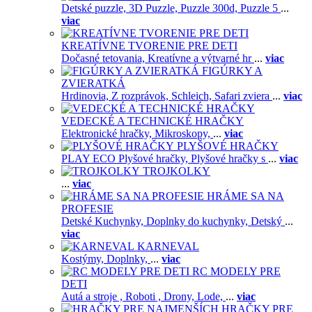
Detské puzzle,
3D Puzzle,
Puzzle 300d,
Puzzle 5
...
viac
KREATÍVNE TVORENIE PRE DETI
Dočasné tetovania,
Kreatívne a výtvarné hr
...
viac
FIGÚRKY A
ZVIERATKÁ
Hrdinovia,
Z rozprávok,
Schleich,
Safari zviera
...
viac
VEDECKÉ A TECHNICKÉ HRAČKY
Elektronické hračky,
Mikroskopy,
...
viac
PLYŠOVÉ HRAČKY
PLAY ECO Plyšové hračky,
Plyšové hračky s
...
viac
TROJKOLKY
...
viac
HRÁME SA NA
PROFESIE
Detské Kuchynky,
Doplnky do kuchynky,
Detský
...
viac
KARNEVAL
Kostýmy,
Doplnky,
...
viac
RC MODELY PRE
DETI
Autá a stroje ,
Roboti ,
Drony,
Lode,
...
viac
HRAČKY PRE