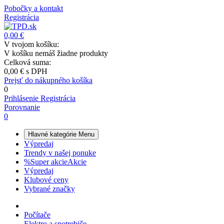
Pobočky a kontakt
Registrácia
0,00 €
V tvojom košíku:
V košíku nemáš žiadne produkty
Celková suma:
0,00 €
s DPH
Prejsť do nákupného košíka
0
Prihlásenie
Registrácia
Porovnanie
0
Hlavné kategórie
Menu
Výpredaj
Trendy v našej ponuke
%
Super akcie
Akcie
Výpredaj
Klubové ceny
Vybrané značky
Počítače
Elektro a spotrebiče