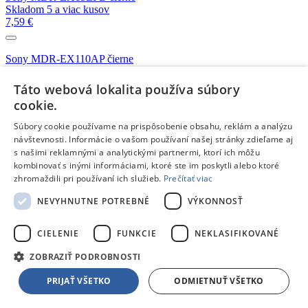
Skladom 5 a viac kusov
7,59 €
Sony MDR-EX110AP čierne
Na objednávku
18,79 €
Táto webová lokalita používa súbory
cookie.
Canyon EPM-02 zeleno-modré
Súbory cookie používame na prispôsobenie obsahu, reklám a analýzu
Na objednávku
návštevnosti. Informácie o vašom používaní našej stránky zdieľame aj
3,99 €
s našimi reklamnými a analytickými partnermi, ktorí ich môžu
kombinovať s inými informáciami, ktoré ste im poskytli alebo ktoré
zhromaždili pri používaní ich služieb.
Prečítať viac
Canyon EPM-02 modré
Na objednávku
NEVYHNUTNE POTREBNÉ
VÝKONNOSŤ
3,99 €
CIELENIE
FUNKCIE
NEKLASIFIKOVANÉ
JBL T110 čierne
ZOBRAZIŤ PODROBNOSTI
Skladom 5 a viac kusov
12,90 €
PRIJAŤ VŠETKO
ODMIETNUŤ VŠETKO
JBL T110 modré