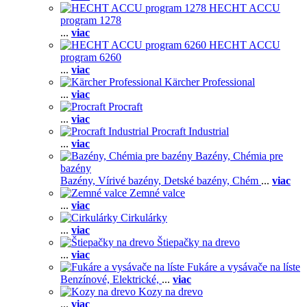
HECHT ACCU
program 1278
...
viac
HECHT ACCU
program 6260
...
viac
Kärcher Professional
...
viac
Procraft
...
viac
Procraft Industrial
...
viac
Bazény, Chémia pre
bazény
Bazény,
Vírivé bazény,
Detské bazény,
Chém
...
viac
Zemné valce
...
viac
Cirkulárky
...
viac
Štiepačky na drevo
...
viac
Fukáre a vysávače na líste
Benzínové,
Elektrické,
...
viac
Kozy na drevo
...
viac