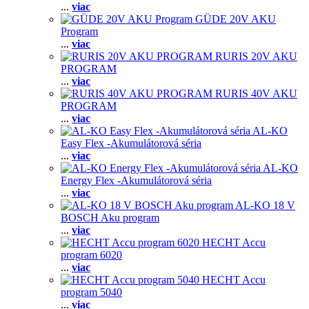
...
viac
GÜDE 20V AKU
Program
...
viac
RURIS 20V AKU
PROGRAM
...
viac
RURIS 40V AKU
PROGRAM
...
viac
AL-KO
Easy Flex -Akumulátorová séria
...
viac
AL-KO
Energy Flex -Akumulátorová séria
...
viac
AL-KO 18 V
BOSCH Aku program
...
viac
HECHT Accu
program 6020
...
viac
HECHT Accu
program 5040
...
viac