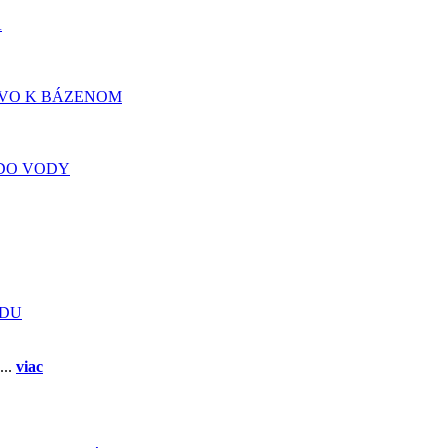
A
TVO K BÁZENOM
DO VODY
ADU
...
viac