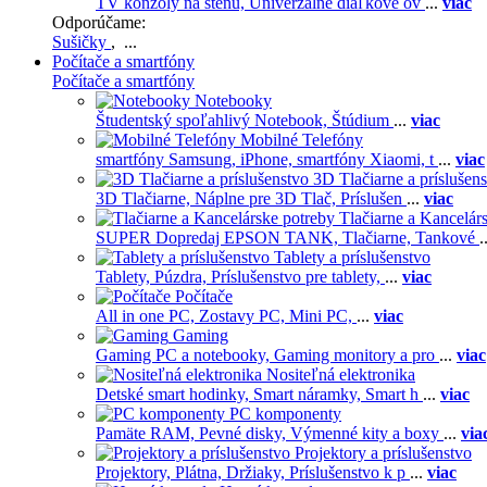
TV konzoly na stenu,
Univerzálne diaľkové ov
...
viac
Odporúčame:
Sušičky
, ...
Počítače a smartfóny
Počítače a smartfóny
Notebooky
Študentský spoľahlivý Notebook,
Štúdium
...
viac
Mobilné Telefóny
smartfóny Samsung,
iPhone,
smartfóny Xiaomi,
t
...
viac
3D Tlačiarne a príslušen
3D Tlačiarne,
Náplne pre 3D Tlač,
Príslušen
...
viac
Tlačiarne a Kancelár
SUPER Dopredaj EPSON TANK,
Tlačiarne,
Tankové
.
Tablety a príslušenstvo
Tablety,
Púzdra,
Príslušenstvo pre tablety,
...
viac
Počítače
All in one PC,
Zostavy PC,
Mini PC,
...
viac
Gaming
Gaming PC a notebooky,
Gaming monitory a pro
...
viac
Nositeľná elektronika
Detské smart hodinky,
Smart náramky,
Smart h
...
viac
PC komponenty
Pamäte RAM,
Pevné disky,
Výmenné kity a boxy
...
via
Projektory a príslušenstvo
Projektory,
Plátna,
Držiaky,
Príslušenstvo k p
...
viac