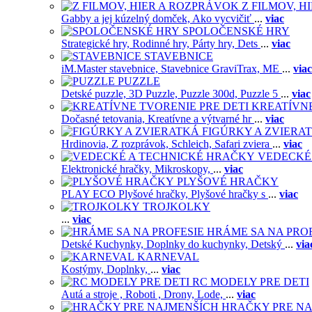
Z FILMOV, 
Gabby a jej kúzelný domček,
Ako vycvičiť
...
viac
SPOLOČENSKÉ HRY
Strategické hry,
Rodinné hry,
Párty hry,
Dets
...
viac
STAVEBNICE
iM.Master stavebnice,
Stavebnice GraviTrax,
ME
...
viac
PUZZLE
Detské puzzle,
3D Puzzle,
Puzzle 300d,
Puzzle 5
...
viac
KREATÍVNE
Dočasné tetovania,
Kreatívne a výtvarné hr
...
viac
FIGÚRKY A ZVIERA
Hrdinovia,
Z rozprávok,
Schleich,
Safari zviera
...
viac
VEDECKÉ
Elektronické hračky,
Mikroskopy,
...
viac
PLYŠOVÉ HRAČKY
PLAY ECO Plyšové hračky,
Plyšové hračky s
...
viac
TROJKOLKY
...
viac
HRÁME SA NA PRO
Detské Kuchynky,
Doplnky do kuchynky,
Detský
...
via
KARNEVAL
Kostýmy,
Doplnky,
...
viac
RC MODELY PRE DETI
Autá a stroje ,
Roboti ,
Drony,
Lode,
...
viac
HRAČKY PRE NA