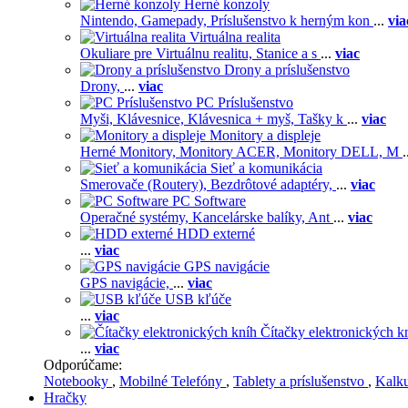
Herné konzoly
Nintendo,
Gamepady,
Príslušenstvo k herným kon
...
via
Virtuálna realita
Okuliare pre Virtuálnu realitu,
Stanice a s
...
viac
Drony a príslušenstvo
Drony,
...
viac
PC Príslušenstvo
Myši,
Klávesnice,
Klávesnica + myš,
Tašky k
...
viac
Monitory a displeje
Herné Monitory,
Monitory ACER,
Monitory DELL,
M
.
Sieť a komunikácia
Smerovače (Routery),
Bezdrôtové adaptéry,
...
viac
PC Software
Operačné systémy,
Kancelárske balíky,
Ant
...
viac
HDD externé
...
viac
GPS navigácie
GPS navigácie,
...
viac
USB kľúče
...
viac
Čítačky elektronických k
...
viac
Odporúčame:
Notebooky
,
Mobilné Telefóny
,
Tablety a príslušenstvo
,
Kalk
Hračky