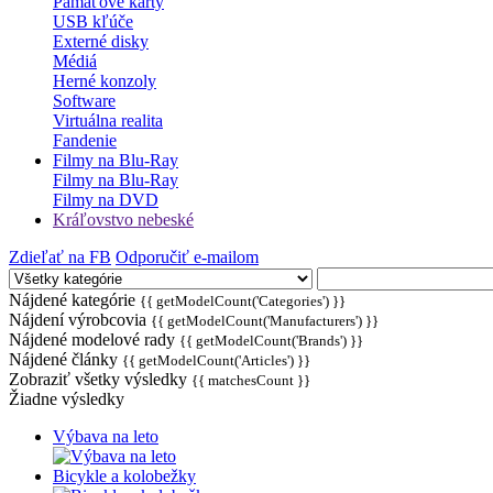
Pamäťové karty
USB kľúče
Externé disky
Médiá
Herné konzoly
Software
Virtuálna realita
Fandenie
Filmy na Blu-Ray
Filmy na Blu-Ray
Filmy na DVD
Kráľovstvo nebeské
Zdieľať na FB
Odporučiť e-mailom
Nájdené kategórie
{{ getModelCount('Categories') }}
Nájdení výrobcovia
{{ getModelCount('Manufacturers') }}
Nájdené modelové rady
{{ getModelCount('Brands') }}
Nájdené články
{{ getModelCount('Articles') }}
Zobraziť všetky výsledky
{{ matchesCount }}
Žiadne výsledky
Výbava na leto
Bicykle a kolobežky