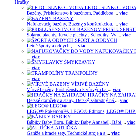
Hračky
LETO - SLNKO - VOD
Bazény,
Príslušenstvo k bazénom,
Paddleboa
...
viac
BAZÉNY
Nafukovacie bazény,
Bazény s konštrukciou,
...
viac
PRISLUŠENS
Solárne plachty,
Krycie plachty ,
Schodíky,
Vy
...
viac
ŠPORT A ODDYCH
Letné športy a oddych ,
...
viac
NAFUKOVAČKY 
...
viac
ŠMYKĽAVKY
...
viac
TRAMPOLÍNY
...
viac
VÍRIVÉ BAZÉNY
Vírivé bazény,
Príslušenstvo k vírivým ba
...
viac
HRAČKY NA ZÁHR
Detské domčeky a stany,
Detský záhradný ná
...
viac
LEGO®
LEGO® Pokémon™,
LEGO® Editions,
LEGO® DUP
BÁBIKY
Bábiky Baby Born,
Bábiky Baby Annabell,
Bábi
...
viac
AUTÍČKA
Garáže a hracie sety,
Technické stroje a a
...
viac