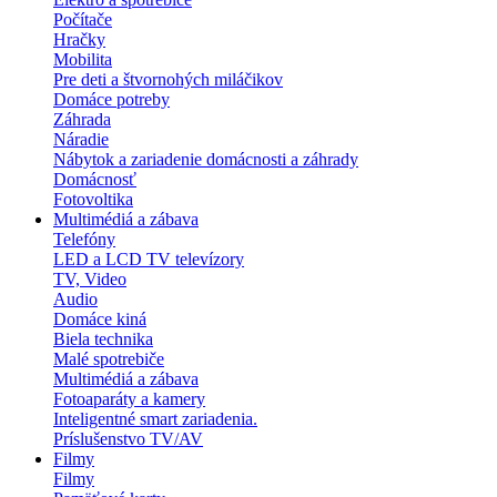
Počítače
Hračky
Mobilita
Pre deti a štvornohých miláčikov
Domáce potreby
Záhrada
Náradie
Nábytok a zariadenie domácnosti a záhrady
Domácnosť
Fotovoltika
Multimédiá a zábava
Telefóny
LED a LCD TV televízory
TV, Video
Audio
Domáce kiná
Biela technika
Malé spotrebiče
Multimédiá a zábava
Fotoaparáty a kamery
Inteligentné smart zariadenia.
Príslušenstvo TV/AV
Filmy
Filmy