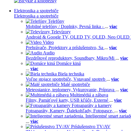
Elektronika a spotrebiče
Elektronika a spotrebiče
Telefóny
Mobilné telefóny / Doplnky,
Pevná linka -
...
viac
Televízory
Android & Google TV,
OLED TV,
QLED, Neo QLED
Video
Prehrávače,
Projektory a príslušenstvo,
Sa
...
viac
Audio
Bezdrôtové reproduktory,
Soundbary,
Mikro/Mi
...
viac
Domáce kiná
...
viac
Biela technika
Voľne stojace spotrebiče,
Vstavané spotreb
...
viac
Malé spotrebiče
Meteostanice, teplomery,
Vykurovanie,
Príprava
...
viac
Multimédiá a zábava
Filmy,
Pamäťové karty,
USB kľúče,
Externé
...
viac
Fotoaparáty a kamery
Fotoaparáty,
Kamery,
Ďalekohľady,
Fotopasce,
...
viac
Inteligentné smart zariad
...
viac
Príslušenstvo TV/AV