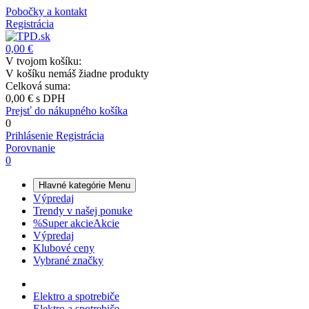
Pobočky a kontakt
Registrácia
0,00 €
V tvojom košíku:
V košíku nemáš žiadne produkty
Celková suma:
0,00 €
s DPH
Prejsť do nákupného košíka
0
Prihlásenie
Registrácia
Porovnanie
0
Hlavné kategórie
Menu
Výpredaj
Trendy v našej ponuke
%
Super akcie
Akcie
Výpredaj
Klubové ceny
Vybrané značky
Elektro a spotrebiče
Elektro a spotrebiče