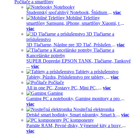
Počítače a smartfóny
Notebooky
Študentský spoľahlivý Notebook,
Štúdium
...
viac
Mobilné Telefóny
smartfóny Samsung,
iPhone,
smartfóny Xiaomi,
t
...
viac
3D Tlačiarne a
príslušenstvo
3D Tlačiarne,
Náplne pre 3D Tlač,
Príslušen
...
viac
Tlačiarne a
Kancelárske potreby
SUPER Dopredaj EPSON TANK,
Tlačiarne,
Tankové
...
viac
Tablety a príslušenstvo
Tablety,
Púzdra,
Príslušenstvo pre tablety,
...
viac
Počítače
All in one PC,
Zostavy PC,
Mini PC,
...
viac
Gaming
Gaming PC a notebooky,
Gaming monitory a pro
...
viac
Nositeľná elektronika
Detské smart hodinky,
Smart náramky,
Smart h
...
viac
PC komponenty
Pamäte RAM,
Pevné disky,
Výmenné kity a boxy
...
viac