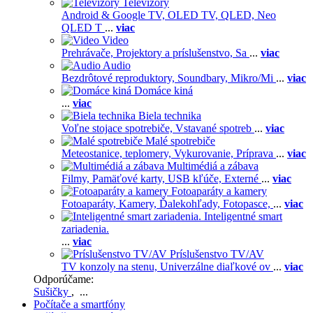
Televízory
Android & Google TV,
OLED TV,
QLED, Neo
QLED T
...
viac
Video
Prehrávače,
Projektory a príslušenstvo,
Sa
...
viac
Audio
Bezdrôtové reproduktory,
Soundbary,
Mikro/Mi
...
viac
Domáce kiná
...
viac
Biela technika
Voľne stojace spotrebiče,
Vstavané spotreb
...
viac
Malé spotrebiče
Meteostanice, teplomery,
Vykurovanie,
Príprava
...
viac
Multimédiá a zábava
Filmy,
Pamäťové karty,
USB kľúče,
Externé
...
viac
Fotoaparáty a kamery
Fotoaparáty,
Kamery,
Ďalekohľady,
Fotopasce,
...
viac
Inteligentné smart
zariadenia.
...
viac
Príslušenstvo TV/AV
TV konzoly na stenu,
Univerzálne diaľkové ov
...
viac
Odporúčame:
Sušičky
, ...
Počítače a smartfóny