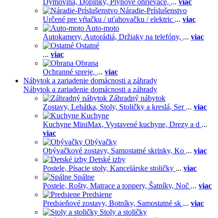
Dymovina,
Doplnky,
Plynové ohrievače,
...
viac
Náradie-Príslušenstvo
Určené pre vŕtačku / uťahovačku / elektric
...
viac
Auto-moto
Autokamery,
Autorádiá,
Držiaky na telefóny,
...
viac
Ostatné
...
viac
Obrana
Ochranné spreje,
...
viac
Nábytok a zariadenie domácnosti a záhrady
Nábytok a zariadenie domácnosti a záhrady
Záhradný nábytok
Zostavy,
Lehátka,
Stoly,
Stoličky a kreslá,
Ser
...
viac
Kuchyne
Kuchyne MiniMax,
Vystavené kuchyne,
Drezy a d
...
viac
Obývačky
Obývačkové zostavy,
Samostatné skrinky,
Ko
...
viac
Detské izby
Postele,
Písacie stoly,
Kancelárske stoličky
...
viac
Spálne
Postele,
Rošty,
Matrace a toppery,
Šatníky,
Noč
...
viac
Predsiene
Predsieňové zostavy,
Botníky,
Samostatné sk
...
viac
Stoly a stoličky