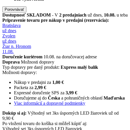
Porovnávať
Dostupnosť
SKLADOM
- V
2 predajniach
už dnes,
10.08.
u teba
Pripravenie tovaru pre nákup v predajni (rezervácia):
Bratislava
už dnes
Zvolen
už dnes
Žiar n. Hronom
11.08.
Doručenie kuriérom
10.08. na doručovacej adrese
Doprava
Možnosti dopravy
Typ dopravy pre daný produkt:
Express malý balík
Možnosti dopravy:
Nákup v predajni za
1,00 €
Packeta za
2,99 €
Expresné doručenie SPS za
3,99 €
Doručujeme aj do
Česka
a pohraničných oblastí
Maďarska
Viac informácií a dopravné podmienky
Dokúp si aj:
Výhodný set 3ks úsporných LED žiaroviek už od
9,90 €
Po vložení tovaru do košíka si môžeš kúpiť aj:
Výhodný set 3ks úsporných LED žiaroviek