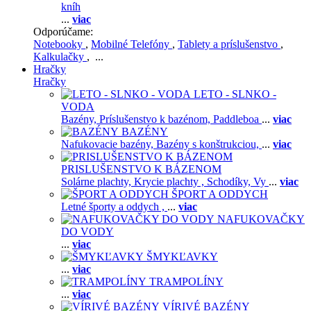
kníh
...
viac
Odporúčame:
Notebooky
,
Mobilné Telefóny
,
Tablety a príslušenstvo
,
Kalkulačky
, ...
Hračky
Hračky
LETO - SLNKO -
VODA
Bazény,
Príslušenstvo k bazénom,
Paddleboa
...
viac
BAZÉNY
Nafukovacie bazény,
Bazény s konštrukciou,
...
viac
PRISLUŠENSTVO K BÁZENOM
Solárne plachty,
Krycie plachty ,
Schodíky,
Vy
...
viac
ŠPORT A ODDYCH
Letné športy a oddych ,
...
viac
NAFUKOVAČKY
DO VODY
...
viac
ŠMYKĽAVKY
...
viac
TRAMPOLÍNY
...
viac
VÍRIVÉ BAZÉNY