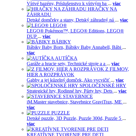
Vírivé bazény,
Príslušenstvo k vírivým ba
...
viac
HRAČKY NA
ZÁHRADU
Detské domčeky a stany,
Detský záhradný ná
...
viac
LEGO®
LEGO® Pokémon™,
LEGO® Editions,
LEGO®
DUP
...
viac
BÁBIKY
Bábiky Baby Born,
Bábiky Baby Annabell,
Bábi
...
viac
AUTÍČKA
Garáže a hracie sety,
Technické stroje a a
...
viac
Z FILMOV,
HIER A ROZPRÁVOK
Gabby a jej kúzelný domček,
Ako vycvičiť
...
viac
SPOLOČENSKÉ HRY
Strategické hry,
Rodinné hry,
Párty hry,
Dets
...
viac
STAVEBNICE
iM.Master stavebnice,
Stavebnice GraviTrax,
ME
...
viac
PUZZLE
Detské puzzle,
3D Puzzle,
Puzzle 300d,
Puzzle 5
...
viac
KREATÍVNE TVORENIE PRE DETI