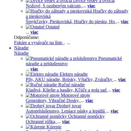
Drviče vetiev a ovocia
Nožové,
S ozubeným valcom,
...
viac
Hračky do záhrady
a pieskoviská
Šmykľavky,
Pieskoviská,
Hračky do piesku,
Ho
...
viac
Ostatné
...
viac
Odporúčame:
Fukáre a vysávače na líste
, ...
Náradie
Náradie
Pneumatické
náradie a príslušenstvo
...
viac
Elektro náradie
Píly,
AKU náradie,
Brúsky,
Vŕtačky,
Zváračky
...
viac
Ručné náradie
Kladivá,
Kliešte a hasáky,
Kľúče a gola sad
...
viac
Motorové stroje
Generátory,
Vibračné Dosky,
...
viac
Drobný tovar
Autopríslušenstvo,
Lepiace pásky a lepidlá
...
viac
Ochranné pomôcky
Ochranné rúška,
...
viac
Kúrenie