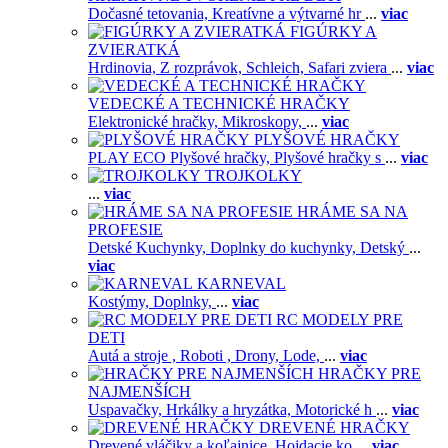
Dočasné tetovania,
Kreatívne a výtvarné hr
...
viac
FIGÚRKY A
ZVIERATKÁ
Hrdinovia,
Z rozprávok,
Schleich,
Safari zviera
...
viac
VEDECKÉ A TECHNICKÉ HRAČKY
Elektronické hračky,
Mikroskopy,
...
viac
PLYŠOVÉ HRAČKY
PLAY ECO Plyšové hračky,
Plyšové hračky s
...
viac
TROJKOLKY
...
viac
HRÁME SA NA
PROFESIE
Detské Kuchynky,
Doplnky do kuchynky,
Detský
...
viac
KARNEVAL
Kostýmy,
Doplnky,
...
viac
RC MODELY PRE
DETI
Autá a stroje ,
Roboti ,
Drony,
Lode,
...
viac
HRAČKY PRE
NAJMENŠÍCH
Uspavačky,
Hrkálky a hryzátka,
Motorické h
...
viac
DREVENÉ HRAČKY
Drevené vláčiky a koľajnice,
Hojdacie ko
...
viac