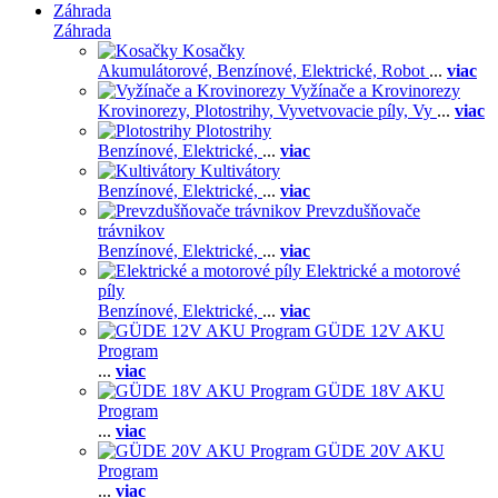
Záhrada
Záhrada
Kosačky
Akumulátorové,
Benzínové,
Elektrické,
Robot
...
viac
Vyžínače a Krovinorezy
Krovinorezy,
Plotostrihy,
Vyvetvovacie píly,
Vy
...
viac
Plotostrihy
Benzínové,
Elektrické,
...
viac
Kultivátory
Benzínové,
Elektrické,
...
viac
Prevzdušňovače
trávnikov
Benzínové,
Elektrické,
...
viac
Elektrické a motorové
píly
Benzínové,
Elektrické,
...
viac
GÜDE 12V AKU
Program
...
viac
GÜDE 18V AKU
Program
...
viac
GÜDE 20V AKU
Program
...
viac