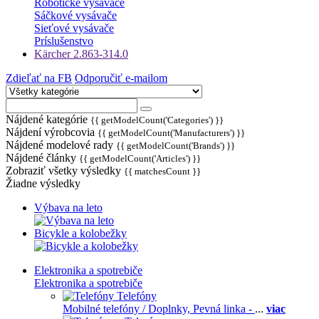
Robotické vysávače
Sáčkové vysávače
Sieťové vysávače
Príslušenstvo
Kärcher 2.863-314.0
Zdieľať na FB
Odporučiť e-mailom
Nájdené kategórie
{{ getModelCount('Categories') }}
Nájdení výrobcovia
{{ getModelCount('Manufacturers') }}
Nájdené modelové rady
{{ getModelCount('Brands') }}
Nájdené články
{{ getModelCount('Articles') }}
Zobraziť všetky výsledky
{{ matchesCount }}
Žiadne výsledky
Výbava na leto
Bicykle a kolobežky
Elektronika a spotrebiče
Elektronika a spotrebiče
Telefóny
Mobilné telefóny / Doplnky,
Pevná linka -
...
viac