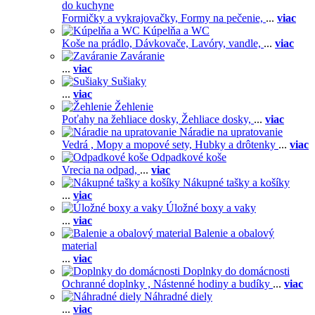
do kuchyne
Formičky a vykrajovačky,
Formy na pečenie,
...
viac
Kúpelňa a WC
Koše na prádlo,
Dávkovače,
Lavóry, vandle,
...
viac
Zaváranie
...
viac
Sušiaky
...
viac
Žehlenie
Poťahy na žehliace dosky,
Žehliace dosky,
...
viac
Náradie na upratovanie
Vedrá ,
Mopy a mopové sety,
Hubky a drôtenky
...
viac
Odpadkové koše
Vrecia na odpad,
...
viac
Nákupné tašky a košíky
...
viac
Úložné boxy a vaky
...
viac
Balenie a obalový
material
...
viac
Doplnky do domácnosti
Ochranné doplnky ,
Nástenné hodiny a budíky
...
viac
Náhradné diely
...
viac