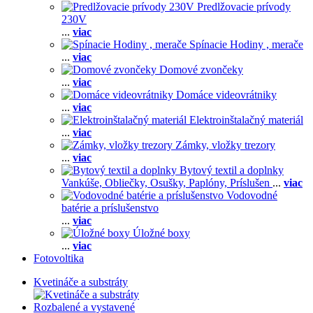
Predlžovacie prívody
230V
...
viac
Spínacie Hodiny , merače
...
viac
Domové zvončeky
...
viac
Domáce videovrátniky
...
viac
Elektroinštalačný materiál
...
viac
Zámky, vložky trezory
...
viac
Bytový textil a doplnky
Vankúše,
Obliečky,
Osušky,
Paplóny,
Príslušen
...
viac
Vodovodné
batérie a príslušenstvo
...
viac
Úložné boxy
...
viac
Fotovoltika
Kvetináče a substráty
Rozbalené a vystavené