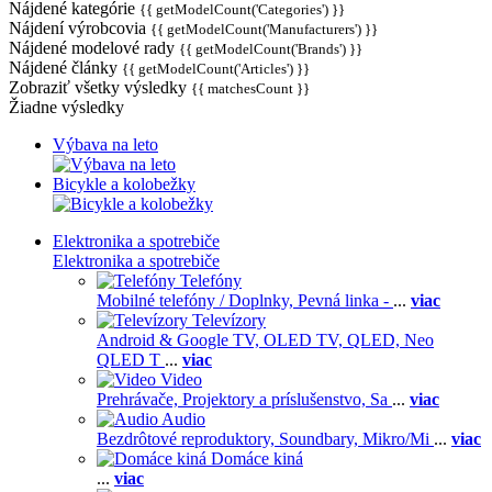
Nájdené kategórie
{{ getModelCount('Categories') }}
Nájdení výrobcovia
{{ getModelCount('Manufacturers') }}
Nájdené modelové rady
{{ getModelCount('Brands') }}
Nájdené články
{{ getModelCount('Articles') }}
Zobraziť všetky výsledky
{{ matchesCount }}
Žiadne výsledky
Výbava na leto
Bicykle a kolobežky
Elektronika a spotrebiče
Elektronika a spotrebiče
Telefóny
Mobilné telefóny / Doplnky,
Pevná linka -
...
viac
Televízory
Android & Google TV,
OLED TV,
QLED, Neo
QLED T
...
viac
Video
Prehrávače,
Projektory a príslušenstvo,
Sa
...
viac
Audio
Bezdrôtové reproduktory,
Soundbary,
Mikro/Mi
...
viac
Domáce kiná
...
viac