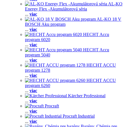
AL-KO
Energy Flex -Akumulátorová séria
...
viac
AL-KO 18 V
BOSCH Aku program
...
viac
HECHT Accu
program 6020
...
viac
HECHT Accu
program 5040
...
viac
HECHT ACCU
program 1278
...
viac
HECHT ACCU
program 6260
...
viac
Kärcher Professional
...
viac
Procraft
...
viac
Procraft Industrial
...
viac
Bazény, Chémia pre