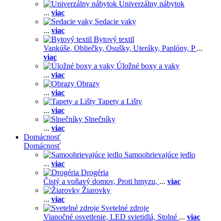
Univerzálny nábytok
...
viac
Sedacie vaky
...
viac
Bytový textil
Vankúše,
Obliečky,
Osušky,
Uteráky,
Paplóny,
P
...
viac
Úložné boxy a vaky
...
viac
Obrazy
...
viac
Tapety a Lišty
...
viac
Slnečníky
...
viac
Domácnosť
Domácnosť
Samoohrievajúce jedlo
...
viac
Drogéria
Čistý a voňavý domov,
Proti hmyzu,
...
viac
Žiarovky
...
viac
Svetelné zdroje
Vianočné osvetlenie,
LED svietidlá,
Stolné
...
viac