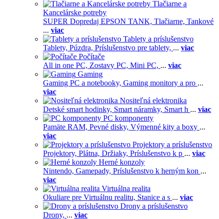
Tlačiarne a
Kancelárske potreby
SUPER Dopredaj EPSON TANK,
Tlačiarne,
Tankové
...
viac
Tablety a príslušenstvo
Tablety,
Púzdra,
Príslušenstvo pre tablety,
...
viac
Počítače
All in one PC,
Zostavy PC,
Mini PC,
...
viac
Gaming
Gaming PC a notebooky,
Gaming monitory a pro
...
viac
Nositeľná elektronika
Detské smart hodinky,
Smart náramky,
Smart h
...
viac
PC komponenty
Pamäte RAM,
Pevné disky,
Výmenné kity a boxy
...
viac
Projektory a príslušenstvo
Projektory,
Plátna,
Držiaky,
Príslušenstvo k p
...
viac
Herné konzoly
Nintendo,
Gamepady,
Príslušenstvo k herným kon
...
viac
Virtuálna realita
Okuliare pre Virtuálnu realitu,
Stanice a s
...
viac
Drony a príslušenstvo
Drony,
...
viac