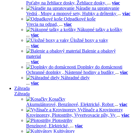
Poťahy na žehliace dosky,
Žehliace dosky,
...
viac
Náradie na upratovanie
Vedrá ,
Mopy a mopové sety,
Hubky a drôtenky
...
viac
Odpadkové koše
Vrecia na odpad,
...
viac
Nákupné tašky a košíky
...
viac
Úložné boxy a vaky
...
viac
Balenie a obalový
material
...
viac
Doplnky do domácnosti
Ochranné doplnky ,
Nástenné hodiny a budíky
...
viac
Náhradné diely
...
viac
Záhrada
Záhrada
Kosačky
Akumulátorové,
Benzínové,
Elektrické,
Robot
...
viac
Vyžínače a Krovinorezy
Krovinorezy,
Plotostrihy,
Vyvetvovacie píly,
Vy
...
viac
Plotostrihy
Benzínové,
Elektrické,
...
viac
Kultivátory