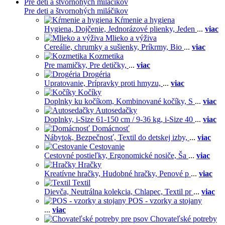
Pre deti a štvornohých miláčikov
Pre deti a štvornohých miláčikov
Kŕmenie a hygiena
Hygiena,
Dojčenie,
Jednorázové plienky,
Jeden
...
viac
Mlieko a výživa
Cereálie, chrumky a sušienky,
Príkrmy,
Bio
...
viac
Kozmetika
Pre mamičky,
Pre detičky,
...
viac
Drogéria
Upratovanie,
Prípravky proti hmyzu,
...
viac
Kočíky
Doplnky ku kočíkom,
Kombinované kočíky,
S
...
viac
Autosedačky
Doplnky,
i-Size 61-150 cm / 9-36 kg,
i-Size 40
...
viac
Domácnosť
Nábytok,
Bezpečnosť,
Textil do detskej izby,
...
viac
Cestovanie
Cestovné postieľky,
Ergonomické nosiče,
Ša
...
viac
Hračky
Kreatívne hračky,
Hudobné hračky,
Penové p
...
viac
Textil
Dievča,
Neutrálna kolekcia,
Chlapec,
Textil pr
...
viac
POS - vzorky a stojany
...
viac
Chovateľské potreby