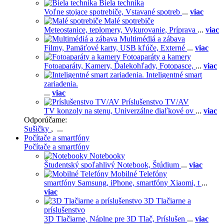
Biela technika
Voľne stojace spotrebiče,
Vstavané spotreb
...
viac
Malé spotrebiče
Meteostanice, teplomery,
Vykurovanie,
Príprava
...
viac
Multimédiá a zábava
Filmy,
Pamäťové karty,
USB kľúče,
Externé
...
viac
Fotoaparáty a kamery
Fotoaparáty,
Kamery,
Ďalekohľady,
Fotopasce,
...
viac
Inteligentné smart
zariadenia.
...
viac
Príslušenstvo TV/AV
TV konzoly na stenu,
Univerzálne diaľkové ov
...
viac
Odporúčame:
Sušičky
, ...
Počítače a smartfóny
Počítače a smartfóny
Notebooky
Študentský spoľahlivý Notebook,
Štúdium
...
viac
Mobilné Telefóny
smartfóny Samsung,
iPhone,
smartfóny Xiaomi,
t
...
viac
3D Tlačiarne a
príslušenstvo
3D Tlačiarne,
Náplne pre 3D Tlač,
Príslušen
...
viac