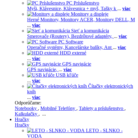
PC Príslušenstvo
Myši,
Klávesnice,
Klávesnica + myš,
Tašky k
...
viac
Monitory a displeje
Herné Monitory,
Monitory ACER,
Monitory DELL,
M
...
viac
Sieť a komunikácia
Smerovače (Routery),
Bezdrôtové adaptéry,
...
viac
PC Software
Operačné systémy,
Kancelárske balíky,
Ant
...
viac
HDD externé
...
viac
GPS navigácie
GPS navigácie,
...
viac
USB kľúče
...
viac
Čítačky elektronických
kníh
...
viac
Odporúčame:
Notebooky
,
Mobilné Telefóny
,
Tablety a príslušenstvo
,
Kalkulačky
, ...
Hračky
Hračky
LETO - SLNKO -
VODA