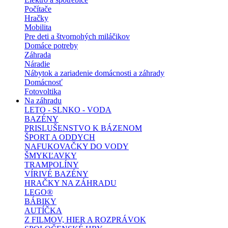
Počítače
Hračky
Mobilita
Pre deti a štvornohých miláčikov
Domáce potreby
Záhrada
Náradie
Nábytok a zariadenie domácnosti a záhrady
Domácnosť
Fotovoltika
Na záhradu
LETO - SLNKO - VODA
BAZÉNY
PRISLUŠENSTVO K BÁZENOM
ŠPORT A ODDYCH
NAFUKOVAČKY DO VODY
ŠMYKĽAVKY
TRAMPOLÍNY
VÍRIVÉ BAZÉNY
HRAČKY NA ZÁHRADU
LEGO®
BÁBIKY
AUTÍČKA
Z FILMOV, HIER A ROZPRÁVOK