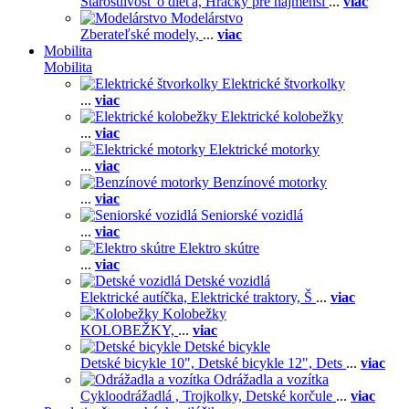
Starostlivosť o dieťa,
Hračky pre najmenší
...
viac
Modelárstvo
Zberateľské modely,
...
viac
Mobilita
Mobilita
Elektrické štvorkolky
...
viac
Elektrické kolobežky
...
viac
Elektrické motorky
...
viac
Benzínové motorky
...
viac
Seniorské vozidlá
...
viac
Elektro skútre
...
viac
Detské vozidlá
Elektrické autíčka,
Elektrické traktory,
Š
...
viac
Kolobežky
KOLOBEŽKY,
...
viac
Detské bicykle
Detské bicykle 10",
Detské bicykle 12",
Dets
...
viac
Odrážadla a vozítka
Cykloodrážadlá ,
Trojkolky,
Detské korčule
...
viac