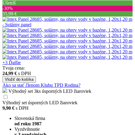
Ušetríš
‐30%
35,99 €
+3
Ďalšie
Tvoja cena:
24,99 €
s DPH
Vložiť
do košíka
Ako sa stať členom Klubu TPD Rodina?
Výhodný set 3ks úsporných LED žiaroviek
Výhodný set úsporných LED žiaroviek
9,90 €
s DPH
Slovenská firma
od roku 1987
Vyzdvihnutie
v 3 predajniach