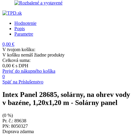
Hodnotenie
Popis
Parametre
0,00 €
V tvojom košíku:
V košíku nemáš žiadne produkty
Celková suma:
0,00 €
s DPH
Prejsť do nákupného košíka
0
Späť na Príslušenstvo
Intex Panel 28685, solárny, na ohrev vody
v bazéne, 1,20x1,20 m
- Solárny panel
(0 %)
Pr. č.: 89638
PN: 8050327
Doprava zdarma