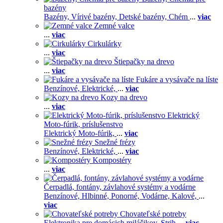
bazény
Bazény,
Vírivé bazény,
Detské bazény,
Chém
...
viac
Zemné valce
...
viac
Cirkulárky
...
viac
Štiepačky na drevo
...
viac
Fukáre a vysávače na líste
Benzínové,
Elektrické,
...
viac
Kozy na drevo
...
viac
Elektrický
Moto-fúrik, príslušenstvo
Elektrický Moto-fúrik,
...
viac
Snežné frézy
Benzínové,
Elektrické,
...
viac
Kompostéry
...
viac
Čerpadlá, fontány, závlahové systémy a vodárne
Benzínové,
Hlbinné,
Ponorné,
Vodárne,
Kalové,
...
viac
Chovateľské potreby
Elektronika pre domácich miláčikov,
Strih
...
viac