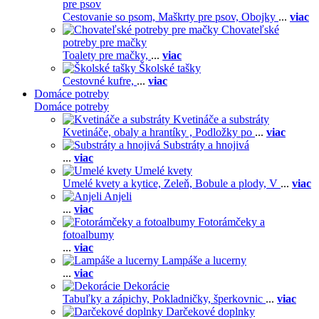
pre psov
Cestovanie so psom,
Maškrty pre psov,
Obojky
...
viac
Chovateľské
potreby pre mačky
Toalety pre mačky,
...
viac
Školské tašky
Cestovné kufre,
...
viac
Domáce potreby
Domáce potreby
Kvetináče a substráty
Kvetináče, obaly a hrantíky ,
Podložky po
...
viac
Substráty a hnojivá
...
viac
Umelé kvety
Umelé kvety a kytice,
Zeleň,
Bobule a plody,
V
...
viac
Anjeli
...
viac
Fotorámčeky a
fotoalbumy
...
viac
Lampáše a lucerny
...
viac
Dekorácie
Tabuľky a zápichy,
Pokladničky, šperkovnic
...
viac
Darčekové doplnky