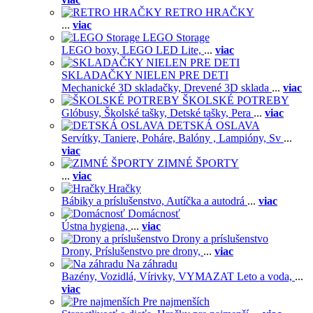
RETRO HRAČKY
...
viac
LEGO Storage
LEGO boxy,
LEGO LED Lite,
...
viac
SKLADAČKY NIELEN PRE DETI
Mechanické 3D skladačky,
Drevené 3D sklada
...
viac
ŠKOLSKÉ POTREBY
Glóbusy,
Školské tašky,
Detské tašky,
Pera
...
viac
DETSKÁ OSLAVA
Servítky,
Taniere,
Poháre,
Balóny ,
Lampióny,
Sv
...
viac
ZIMNÉ ŠPORTY
...
viac
Hračky
Bábiky a príslušenstvo,
Autíčka a autodrá
...
viac
Domácnosť
Ústna hygiena,
...
viac
Drony a príslušenstvo
Drony,
Príslušenstvo pre drony,
...
viac
Na záhradu
Bazény,
Vozidlá,
Vírivky,
VYMAZAT Leto a voda,
...
viac
Pre najmenších