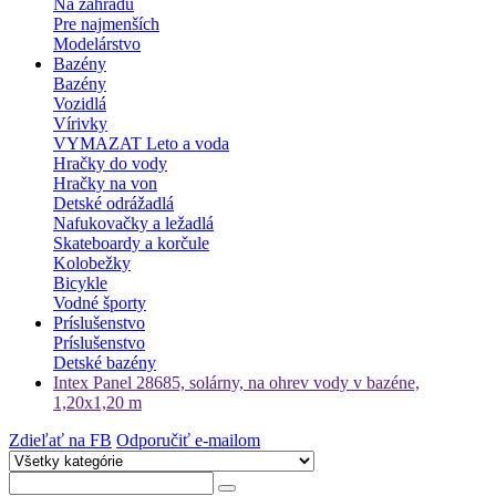
Na záhradu
Pre najmenších
Modelárstvo
Bazény
Bazény
Vozidlá
Vírivky
VYMAZAT Leto a voda
Hračky do vody
Hračky na von
Detské odrážadlá
Nafukovačky a ležadlá
Skateboardy a korčule
Kolobežky
Bicykle
Vodné športy
Príslušenstvo
Príslušenstvo
Detské bazény
Intex Panel 28685, solárny, na ohrev vody v bazéne,
1,20x1,20 m
Zdieľať na FB
Odporučiť e-mailom