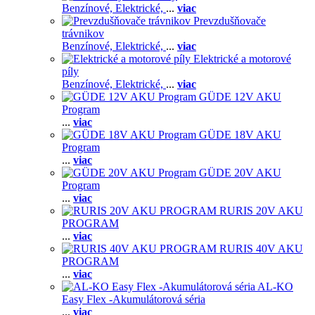
Benzínové,
Elektrické,
...
viac
Prevzdušňovače
trávnikov
Benzínové,
Elektrické,
...
viac
Elektrické a motorové
píly
Benzínové,
Elektrické,
...
viac
GÜDE 12V AKU
Program
...
viac
GÜDE 18V AKU
Program
...
viac
GÜDE 20V AKU
Program
...
viac
RURIS 20V AKU
PROGRAM
...
viac
RURIS 40V AKU
PROGRAM
...
viac
AL-KO
Easy Flex -Akumulátorová séria
...
viac