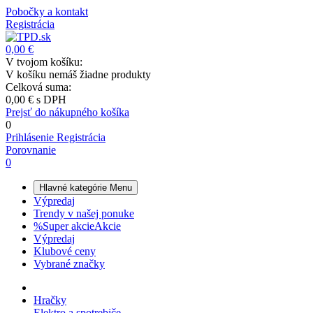
Pobočky a kontakt
Registrácia
0,00 €
V tvojom košíku:
V košíku nemáš žiadne produkty
Celková suma:
0,00 €
s DPH
Prejsť do nákupného košíka
0
Prihlásenie
Registrácia
Porovnanie
0
Hlavné kategórie
Menu
Výpredaj
Trendy v našej ponuke
%
Super akcie
Akcie
Výpredaj
Klubové ceny
Vybrané značky
Hračky
Elektro a spotrebiče