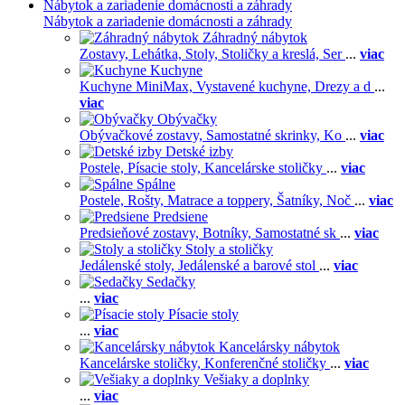
Nábytok a zariadenie domácnosti a záhrady
Nábytok a zariadenie domácnosti a záhrady
Záhradný nábytok
Zostavy,
Lehátka,
Stoly,
Stoličky a kreslá,
Ser
...
viac
Kuchyne
Kuchyne MiniMax,
Vystavené kuchyne,
Drezy a d
...
viac
Obývačky
Obývačkové zostavy,
Samostatné skrinky,
Ko
...
viac
Detské izby
Postele,
Písacie stoly,
Kancelárske stoličky
...
viac
Spálne
Postele,
Rošty,
Matrace a toppery,
Šatníky,
Noč
...
viac
Predsiene
Predsieňové zostavy,
Botníky,
Samostatné sk
...
viac
Stoly a stoličky
Jedálenské stoly,
Jedálenské a barové stol
...
viac
Sedačky
...
viac
Písacie stoly
...
viac
Kancelársky nábytok
Kancelárske stoličky,
Konferenčné stoličky
...
viac
Vešiaky a doplnky
...
viac