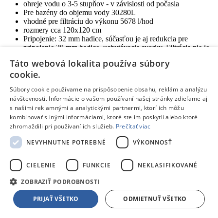
ohreje vodu o 3-5 stupňov - v závislosti od počasia
Pre bazény do objemu vody 30280L
vhodné pre filtráciu do výkonu 5678 l/hod
rozmery cca 120x120 cm
Pripojenie: 32 mm hadice, súčasťou je aj redukcia pre
pripojenie 38 mm hadice, uchytávacie svorky. Filtrácia nie je
súčasťou balenia.
Táto webová lokalita používa súbory
cookie.
Súbory cookie používame na prispôsobenie obsahu, reklám a analýzu
Parametre produktu
návštevnosti. Informácie o vašom používaní našej stránky zdieľame aj
s našimi reklamnými a analytickými partnermi, ktorí ich môžu
Parametre
kombinovať s inými informáciami, ktoré ste im poskytli alebo ktoré
zhromaždili pri používaní ich služieb.
Prečítať viac
Typ:
Solárne plachty
NEVYHNUTNE POTREBNÉ
VÝKONNOSŤ
Zobraziť všetky parametre
Zobraziť iba základné parametre
Tento produkt nájdete aj v častiach:
CIELENIE
FUNKCIE
NEKLASIFIKOVANÉ
Príslušenstvo
Príslušenstvo k bazénom
ZOBRAZIŤ PODROBNOSTI
PRISLUŠENSTVO K BÁZENOM
Solárne plachty
PRIJAŤ VŠETKO
ODMIETNUŤ VŠETKO
Solárne plachty