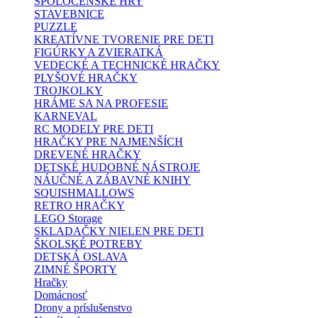
SPOLOČENSKÉ HRY
STAVEBNICE
PUZZLE
KREATÍVNE TVORENIE PRE DETI
FIGÚRKY A ZVIERATKÁ
VEDECKÉ A TECHNICKÉ HRAČKY
PLYŠOVÉ HRAČKY
TROJKOLKY
HRÁME SA NA PROFESIE
KARNEVAL
RC MODELY PRE DETI
HRAČKY PRE NAJMENŠÍCH
DREVENÉ HRAČKY
DETSKÉ HUDOBNÉ NÁSTROJE
NÁUČNÉ A ZÁBAVNÉ KNIHY
SQUISHMALLOWS
RETRO HRAČKY
LEGO Storage
SKLADAČKY NIELEN PRE DETI
ŠKOLSKÉ POTREBY
DETSKÁ OSLAVA
ZIMNÉ ŠPORTY
Hračky
Domácnosť
Drony a príslušenstvo