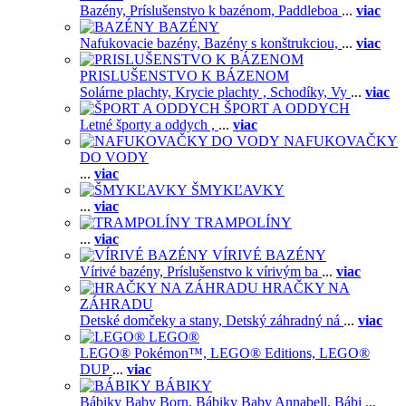
Bazény,
Príslušenstvo k bazénom,
Paddleboa
...
viac
BAZÉNY
Nafukovacie bazény,
Bazény s konštrukciou,
...
viac
PRISLUŠENSTVO K BÁZENOM
Solárne plachty,
Krycie plachty ,
Schodíky,
Vy
...
viac
ŠPORT A ODDYCH
Letné športy a oddych ,
...
viac
NAFUKOVAČKY
DO VODY
...
viac
ŠMYKĽAVKY
...
viac
TRAMPOLÍNY
...
viac
VÍRIVÉ BAZÉNY
Vírivé bazény,
Príslušenstvo k vírivým ba
...
viac
HRAČKY NA
ZÁHRADU
Detské domčeky a stany,
Detský záhradný ná
...
viac
LEGO®
LEGO® Pokémon™,
LEGO® Editions,
LEGO®
DUP
...
viac
BÁBIKY
Bábiky Baby Born,
Bábiky Baby Annabell,
Bábi
...