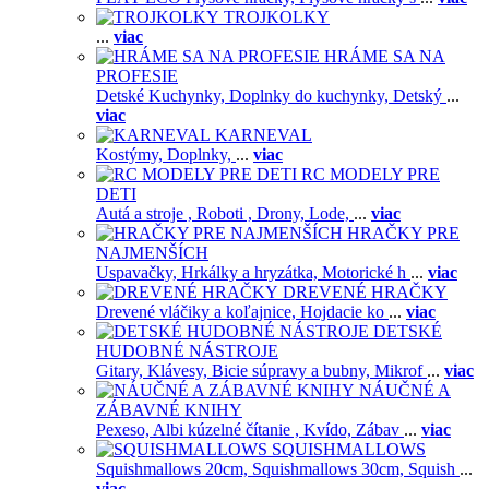
TROJKOLKY
...
viac
HRÁME SA NA
PROFESIE
Detské Kuchynky,
Doplnky do kuchynky,
Detský
...
viac
KARNEVAL
Kostýmy,
Doplnky,
...
viac
RC MODELY PRE
DETI
Autá a stroje ,
Roboti ,
Drony,
Lode,
...
viac
HRAČKY PRE
NAJMENŠÍCH
Uspavačky,
Hrkálky a hryzátka,
Motorické h
...
viac
DREVENÉ HRAČKY
Drevené vláčiky a koľajnice,
Hojdacie ko
...
viac
DETSKÉ
HUDOBNÉ NÁSTROJE
Gitary,
Klávesy,
Bicie súpravy a bubny,
Mikrof
...
viac
NÁUČNÉ A
ZÁBAVNÉ KNIHY
Pexeso,
Albi kúzelné čítanie ,
Kvído,
Zábav
...
viac
SQUISHMALLOWS
Squishmallows 20cm,
Squishmallows 30cm,
Squish
...
viac