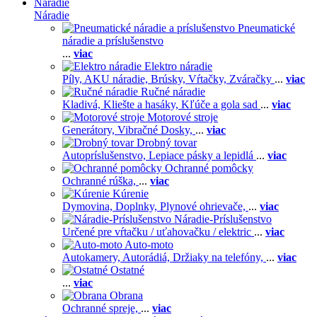
Náradie
Náradie
Pneumatické
náradie a príslušenstvo
...
viac
Elektro náradie
Píly,
AKU náradie,
Brúsky,
Vŕtačky,
Zváračky
...
viac
Ručné náradie
Kladivá,
Kliešte a hasáky,
Kľúče a gola sad
...
viac
Motorové stroje
Generátory,
Vibračné Dosky,
...
viac
Drobný tovar
Autopríslušenstvo,
Lepiace pásky a lepidlá
...
viac
Ochranné pomôcky
Ochranné rúška,
...
viac
Kúrenie
Dymovina,
Doplnky,
Plynové ohrievače,
...
viac
Náradie-Príslušenstvo
Určené pre vŕtačku / uťahovačku / elektric
...
viac
Auto-moto
Autokamery,
Autorádiá,
Držiaky na telefóny,
...
viac
Ostatné
...
viac
Obrana
Ochranné spreje,
...
viac