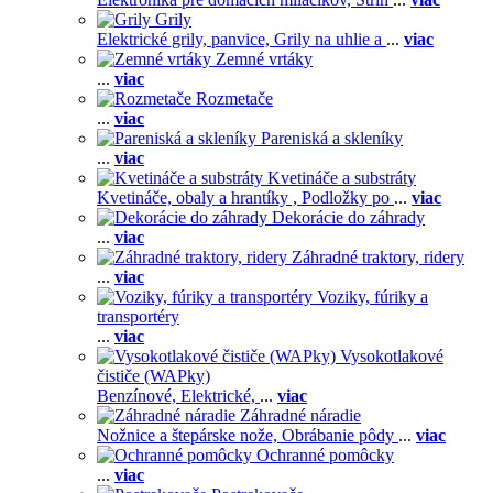
Grily
Elektrické grily, panvice,
Grily na uhlie a
...
viac
Zemné vrtáky
...
viac
Rozmetače
...
viac
Pareniská a skleníky
...
viac
Kvetináče a substráty
Kvetináče, obaly a hrantíky ,
Podložky po
...
viac
Dekorácie do záhrady
...
viac
Záhradné traktory, ridery
...
viac
Voziky, fúriky a
transportéry
...
viac
Vysokotlakové
čističe (WAPky)
Benzínové,
Elektrické,
...
viac
Záhradné náradie
Nožnice a štepárske nože,
Obrábanie pôdy
...
viac
Ochranné pomôcky
...
viac