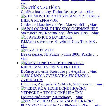
viac
AUTÍČKA
Garáže a hracie sety,
Technické stroje a a
...
viac
Z FILMOV,
HIER A ROZPRÁVOK
Gabby a jej kúzelný domček,
Ako vycvičiť
...
viac
SPOLOČENSKÉ HRY
Strategické hry,
Rodinné hry,
Párty hry,
Dets
...
viac
STAVEBNICE
iM.Master stavebnice,
Stavebnice GraviTrax,
ME
...
viac
PUZZLE
Detské puzzle,
3D Puzzle,
Puzzle 300d,
Puzzle 5
...
viac
KREATÍVNE TVORENIE PRE DETI
Dočasné tetovania,
Kreatívne a výtvarné hr
...
viac
FIGÚRKY A
ZVIERATKÁ
Hrdinovia,
Z rozprávok,
Schleich,
Safari zviera
...
viac
VEDECKÉ A TECHNICKÉ HRAČKY
Elektronické hračky,
Mikroskopy,
...
viac
PLYŠOVÉ HRAČKY
PLAY ECO Plyšové hračky,
Plyšové hračky s
...
viac