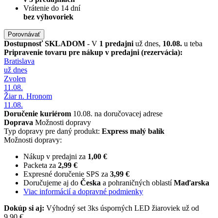
Vrátenie do 14 dní
bez výhovoriek
Porovnávať
Dostupnosť
SKLADOM
- V
1 predajni
už dnes,
10.08.
u teba
Pripravenie tovaru pre nákup v predajni (rezervácia):
Bratislava
už dnes
Zvolen
11.08.
Žiar n. Hronom
11.08.
Doručenie kuriérom
10.08. na doručovacej adrese
Doprava
Možnosti dopravy
Typ dopravy pre daný produkt:
Express malý balík
Možnosti dopravy:
Nákup v predajni za
1,00 €
Packeta za
2,99 €
Expresné doručenie SPS za
3,99 €
Doručujeme aj do
Česka
a pohraničných oblastí
Maďarska
Viac informácií a dopravné podmienky
Dokúp si aj:
Výhodný set 3ks úsporných LED žiaroviek už od
9,90 €