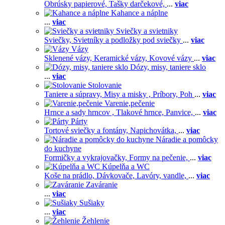
Obrúsky papierové,
Tašky darčekové,
...
viac
Kahance a náplne
...
viac
Sviečky a svietniky
Sviečky,
Svietníky a podložky pod sviečky
...
viac
Vázy
Sklenené vázy,
Keramické vázy,
Kovové vázy
...
viac
Dózy, misy, taniere sklo
...
viac
Stolovanie
Taniere a súpravy,
Misy a misky ,
Príbory,
Poh
...
viac
Varenie,pečenie
Hrnce a sady hrncov ,
Tlakové hrnce,
Panvice,
...
viac
Párty
Tortové sviečky a fontány,
Napichovátka,
...
viac
Náradie a pomôcky
do kuchyne
Formičky a vykrajovačky,
Formy na pečenie,
...
viac
Kúpelňa a WC
Koše na prádlo,
Dávkovače,
Lavóry, vandle,
...
viac
Zaváranie
...
viac
Sušiaky
...
viac
Žehlenie