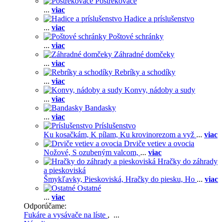
Postrekovače
...
viac
Hadice a príslušenstvo
...
viac
Poštové schránky
...
viac
Záhradné domčeky
...
viac
Rebríky a schodíky
...
viac
Konvy, nádoby a sudy
...
viac
Bandasky
...
viac
Príslušenstvo
Ku kosačkám,
K pílam,
Ku krovinorezom a vyž
...
viac
Drviče vetiev a ovocia
Nožové,
S ozubeným valcom,
...
viac
Hračky do záhrady
a pieskoviská
Šmykľavky,
Pieskoviská,
Hračky do piesku,
Ho
...
viac
Ostatné
...
viac
Odporúčame:
Fukáre a vysávače na líste
, ...