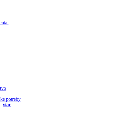
enia.
stvo
ske potreby
..
viac