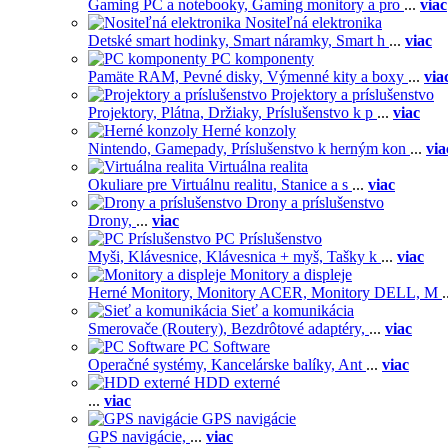
Gaming PC a notebooky,
Gaming monitory a pro
...
viac
Nositeľná elektronika
Detské smart hodinky,
Smart náramky,
Smart h
...
viac
PC komponenty
Pamäte RAM,
Pevné disky,
Výmenné kity a boxy
...
via
Projektory a príslušenstvo
Projektory,
Plátna,
Držiaky,
Príslušenstvo k p
...
viac
Herné konzoly
Nintendo,
Gamepady,
Príslušenstvo k herným kon
...
via
Virtuálna realita
Okuliare pre Virtuálnu realitu,
Stanice a s
...
viac
Drony a príslušenstvo
Drony,
...
viac
PC Príslušenstvo
Myši,
Klávesnice,
Klávesnica + myš,
Tašky k
...
viac
Monitory a displeje
Herné Monitory,
Monitory ACER,
Monitory DELL,
M
.
Sieť a komunikácia
Smerovače (Routery),
Bezdrôtové adaptéry,
...
viac
PC Software
Operačné systémy,
Kancelárske balíky,
Ant
...
viac
HDD externé
...
viac
GPS navigácie
GPS navigácie,
...
viac