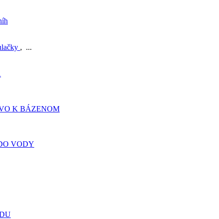
níh
ulačky
, ...
A
TVO K BÁZENOM
DO VODY
ADU