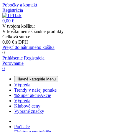
Pobočky a kontakt
Registrácia
0,00 €
V tvojom košíku:
V košíku nemáš žiadne produkty
Celková suma:
0,00 €
s DPH
Prejsť do nákupného košíka
0
Prihlásenie
Registrácia
Porovnanie
0
Hlavné kategórie
Menu
Výpredaj
Trendy v našej ponuke
%
Super akcie
Akcie
Výpredaj
Klubové ceny
Vybrané značky
Počítače
Elektro a spotrebiče