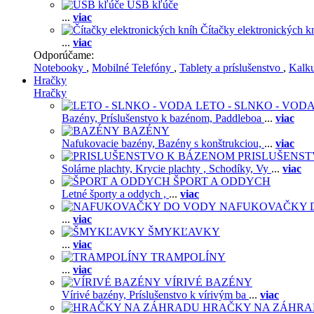
USB kľúče
...
viac
Čítačky elektronických k
...
viac
Odporúčame:
Notebooky
,
Mobilné Telefóny
,
Tablety a príslušenstvo
,
Kalk
Hračky
Hračky
LETO - SLNKO - VOD
Bazény,
Príslušenstvo k bazénom,
Paddleboa
...
viac
BAZÉNY
Nafukovacie bazény,
Bazény s konštrukciou,
...
viac
PRISLUŠENS
Solárne plachty,
Krycie plachty ,
Schodíky,
Vy
...
viac
ŠPORT A ODDYCH
Letné športy a oddych ,
...
viac
NAFUKOVAČKY 
...
viac
ŠMYKĽAVKY
...
viac
TRAMPOLÍNY
...
viac
VÍRIVÉ BAZÉNY
Vírivé bazény,
Príslušenstvo k vírivým ba
...
viac
HRAČKY NA ZÁHR