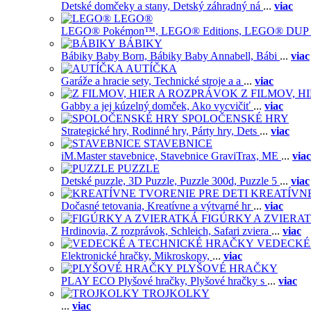
Detské domčeky a stany,
Detský záhradný ná
...
viac
LEGO®
LEGO® Pokémon™,
LEGO® Editions,
LEGO® DUP
BÁBIKY
Bábiky Baby Born,
Bábiky Baby Annabell,
Bábi
...
viac
AUTÍČKA
Garáže a hracie sety,
Technické stroje a a
...
viac
Z FILMOV, 
Gabby a jej kúzelný domček,
Ako vycvičiť
...
viac
SPOLOČENSKÉ HRY
Strategické hry,
Rodinné hry,
Párty hry,
Dets
...
viac
STAVEBNICE
iM.Master stavebnice,
Stavebnice GraviTrax,
ME
...
viac
PUZZLE
Detské puzzle,
3D Puzzle,
Puzzle 300d,
Puzzle 5
...
viac
KREATÍVNE
Dočasné tetovania,
Kreatívne a výtvarné hr
...
viac
FIGÚRKY A ZVIERA
Hrdinovia,
Z rozprávok,
Schleich,
Safari zviera
...
viac
VEDECKÉ
Elektronické hračky,
Mikroskopy,
...
viac
PLYŠOVÉ HRAČKY
PLAY ECO Plyšové hračky,
Plyšové hračky s
...
viac
TROJKOLKY
...
viac