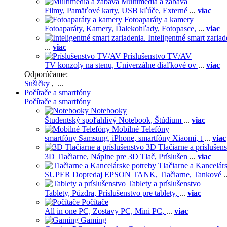
Multimédiá a zábava
Filmy,
Pamäťové karty,
USB kľúče,
Externé
...
viac
Fotoaparáty a kamery
Fotoaparáty,
Kamery,
Ďalekohľady,
Fotopasce,
...
viac
Inteligentné smart zariad
...
viac
Príslušenstvo TV/AV
TV konzoly na stenu,
Univerzálne diaľkové ov
...
viac
Odporúčame:
Sušičky
, ...
Počítače a smartfóny
Počítače a smartfóny
Notebooky
Študentský spoľahlivý Notebook,
Štúdium
...
viac
Mobilné Telefóny
smartfóny Samsung,
iPhone,
smartfóny Xiaomi,
t
...
viac
3D Tlačiarne a príslušen
3D Tlačiarne,
Náplne pre 3D Tlač,
Príslušen
...
viac
Tlačiarne a Kancelár
SUPER Dopredaj EPSON TANK,
Tlačiarne,
Tankové
.
Tablety a príslušenstvo
Tablety,
Púzdra,
Príslušenstvo pre tablety,
...
viac
Počítače
All in one PC,
Zostavy PC,
Mini PC,
...
viac
Gaming