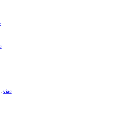
c
c
..
viac