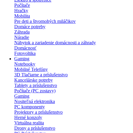
Počítače
Hračky
Mobilita
Pre deti a štvornohých miláčikov
Domáce potreby
Záhrada
Náradie
Nábytok a zariadenie domácnosti a záhrady
Domácnosť
Fotovoltika
Gaming
Notebooky
Mobilné Telefóny
3D Tlačiarne a príslušenstvo
Kancelárske potreby
Tablety a príslušenstvo
Počítače (PC zostavy)
Gaming
Nositeľná elektronika
PC komponenty
Projektory a príslušenstvo
Herné konzoly
Virtuálna realita
Drony a príslušenstvo