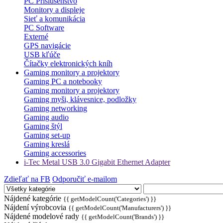
PC Príslušenstvo
Monitory a displeje
Sieť a komunikácia
PC Software
Externé
GPS navigácie
USB kľúče
Čítačky elektronických kníh
Gaming monitory a projektory
Gaming PC a notebooky
Gaming monitory a projektory
Gaming myši, klávesnice, podložky
Gaming networking
Gaming audio
Gaming štýl
Gaming set-up
Gaming kreslá
Gaming accessories
i-Tec Metal USB 3.0 Gigabit Ethernet Adapter
Zdieľať na FB
Odporučiť e-mailom
Nájdené kategórie
{{ getModelCount('Categories') }}
Nájdení výrobcovia
{{ getModelCount('Manufacturers') }}
Nájdené modelové rady
{{ getModelCount('Brands') }}