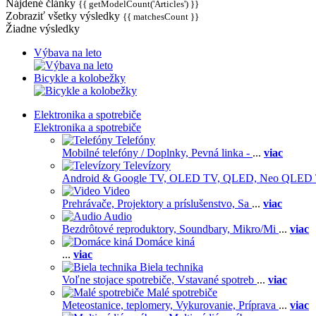
Nájdené články
{{ getModelCount('Articles') }}
Zobraziť všetky výsledky
{{ matchesCount }}
Žiadne výsledky
Výbava na leto
Bicykle a kolobežky
Elektronika a spotrebiče
Elektronika a spotrebiče
Telefóny
Mobilné telefóny / Doplnky,
Pevná linka -
...
viac
Televízory
Android & Google TV,
OLED TV,
QLED, Neo QLED
Video
Prehrávače,
Projektory a príslušenstvo,
Sa
...
viac
Audio
Bezdrôtové reproduktory,
Soundbary,
Mikro/Mi
...
viac
Domáce kiná
...
viac
Biela technika
Voľne stojace spotrebiče,
Vstavané spotreb
...
viac
Malé spotrebiče
Meteostanice, teplomery,
Vykurovanie,
Príprava
...
viac