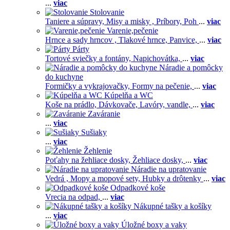
...
viac
Stolovanie
Taniere a súpravy,
Misy a misky ,
Príbory,
Poh
...
viac
Varenie,pečenie
Hrnce a sady hrncov ,
Tlakové hrnce,
Panvice,
...
viac
Párty
Tortové sviečky a fontány,
Napichovátka,
...
viac
Náradie a pomôcky
do kuchyne
Formičky a vykrajovačky,
Formy na pečenie,
...
viac
Kúpelňa a WC
Koše na prádlo,
Dávkovače,
Lavóry, vandle,
...
viac
Zaváranie
...
viac
Sušiaky
...
viac
Žehlenie
Poťahy na žehliace dosky,
Žehliace dosky,
...
viac
Náradie na upratovanie
Vedrá ,
Mopy a mopové sety,
Hubky a drôtenky
...
viac
Odpadkové koše
Vrecia na odpad,
...
viac
Nákupné tašky a košíky
...
viac
Úložné boxy a vaky