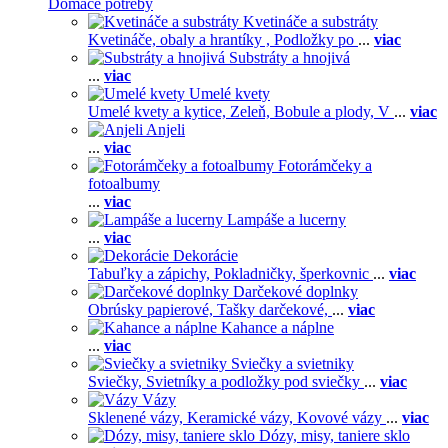
Domáce potreby
Kvetináče a substráty
Kvetináče, obaly a hrantíky ,
Podložky po
...
viac
Substráty a hnojivá
...
viac
Umelé kvety
Umelé kvety a kytice,
Zeleň,
Bobule a plody,
V
...
viac
Anjeli
...
viac
Fotorámčeky a
fotoalbumy
...
viac
Lampáše a lucerny
...
viac
Dekorácie
Tabuľky a zápichy,
Pokladničky, šperkovnic
...
viac
Darčekové doplnky
Obrúsky papierové,
Tašky darčekové,
...
viac
Kahance a náplne
...
viac
Sviečky a svietniky
Sviečky,
Svietníky a podložky pod sviečky
...
viac
Vázy
Sklenené vázy,
Keramické vázy,
Kovové vázy
...
viac
Dózy, misy, taniere sklo