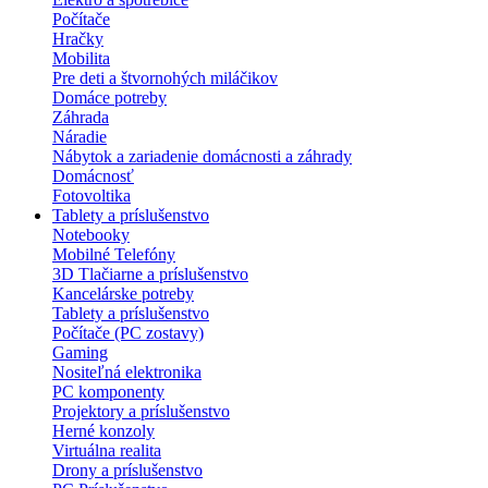
Počítače
Hračky
Mobilita
Pre deti a štvornohých miláčikov
Domáce potreby
Záhrada
Náradie
Nábytok a zariadenie domácnosti a záhrady
Domácnosť
Fotovoltika
Tablety a príslušenstvo
Notebooky
Mobilné Telefóny
3D Tlačiarne a príslušenstvo
Kancelárske potreby
Tablety a príslušenstvo
Počítače (PC zostavy)
Gaming
Nositeľná elektronika
PC komponenty
Projektory a príslušenstvo
Herné konzoly
Virtuálna realita
Drony a príslušenstvo