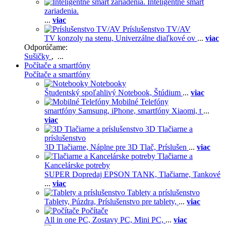
Inteligentné smart
zariadenia.
...
viac
Príslušenstvo TV/AV
TV konzoly na stenu,
Univerzálne diaľkové ov
...
viac
Odporúčame:
Sušičky
, ...
Počítače a smartfóny
Počítače a smartfóny
Notebooky
Študentský spoľahlivý Notebook,
Štúdium
...
viac
Mobilné Telefóny
smartfóny Samsung,
iPhone,
smartfóny Xiaomi,
t
...
viac
3D Tlačiarne a
príslušenstvo
3D Tlačiarne,
Náplne pre 3D Tlač,
Príslušen
...
viac
Tlačiarne a
Kancelárske potreby
SUPER Dopredaj EPSON TANK,
Tlačiarne,
Tankové
...
viac
Tablety a príslušenstvo
Tablety,
Púzdra,
Príslušenstvo pre tablety,
...
viac
Počítače
All in one PC,
Zostavy PC,
Mini PC,
...
viac