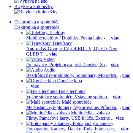
Bicykle a kolobežky
Elektronika a spotrebiče
Elektronika a spotrebiče
Telefóny
Mobilné telefóny / Doplnky,
Pevná linka -
...
viac
Televízory
Android & Google TV,
OLED TV,
QLED, Neo
QLED T
...
viac
Video
Prehrávače,
Projektory a príslušenstvo,
Sa
...
viac
Audio
Bezdrôtové reproduktory,
Soundbary,
Mikro/Mi
...
viac
Domáce kiná
...
viac
Biela technika
Voľne stojace spotrebiče,
Vstavané spotreb
...
viac
Malé spotrebiče
Meteostanice, teplomery,
Vykurovanie,
Príprava
...
viac
Multimédiá a zábava
Filmy,
Pamäťové karty,
USB kľúče,
Externé
...
viac
Fotoaparáty a kamery
Fotoaparáty,
Kamery,
Ďalekohľady,
Fotopasce,
...
viac