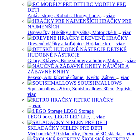
RC MODELY PRE
DETI
Autá a stroje ,
Roboti ,
Drony,
Lode,
...
viac
HRAČKY PRE
NAJMENŠÍCH
Uspavačky,
Hrkálky a hryzátka,
Motorické h
...
viac
DREVENÉ HRAČKY
Drevené vláčiky a koľajnice,
Hojdacie ko
...
viac
DETSKÉ
HUDOBNÉ NÁSTROJE
Gitary,
Klávesy,
Bicie súpravy a bubny,
Mikrof
...
viac
NÁUČNÉ A
ZÁBAVNÉ KNIHY
Pexeso,
Albi kúzelné čítanie ,
Kvído,
Zábav
...
viac
SQUISHMALLOWS
Squishmallows 20cm,
Squishmallows 30cm,
Squish
...
viac
RETRO HRAČKY
...
viac
LEGO Storage
LEGO boxy,
LEGO LED Lite,
...
viac
SKLADAČKY NIELEN PRE DETI
Mechanické 3D skladačky,
Drevené 3D sklada
...
viac
ŠKOLSKÉ POTREBY