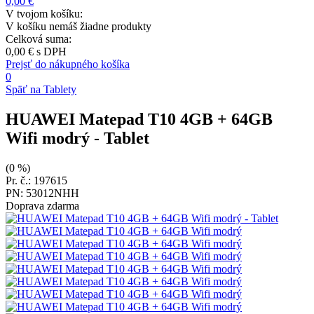
0,00 €
V tvojom košíku:
V košíku nemáš žiadne produkty
Celková suma:
0,00 €
s DPH
Prejsť do nákupného košíka
0
Späť na Tablety
HUAWEI Matepad T10 4GB + 64GB
Wifi modrý
- Tablet
(0 %)
Pr. č.: 197615
PN: 53012NHH
Doprava zdarma