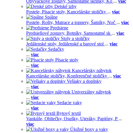
Obývačkové zostavy,
Samostatné skrinky,
Ko
...
viac
Detské izby
Postele,
Písacie stoly,
Kancelárske stoličky
...
viac
Spálne
Postele,
Rošty,
Matrace a toppery,
Šatníky,
Noč
...
viac
Predsiene
Predsieňové zostavy,
Botníky,
Samostatné sk
...
viac
Stoly a stoličky
Jedálenské stoly,
Jedálenské a barové stol
...
viac
Sedačky
...
viac
Písacie stoly
...
viac
Kancelársky nábytok
Kancelárske stoličky,
Konferenčné stoličky
...
viac
Vešiaky a doplnky
...
viac
Univerzálny nábytok
...
viac
Sedacie vaky
...
viac
Bytový textil
Vankúše,
Obliečky,
Osušky,
Uteráky,
Paplóny,
P
...
viac
Úložné boxy a vaky