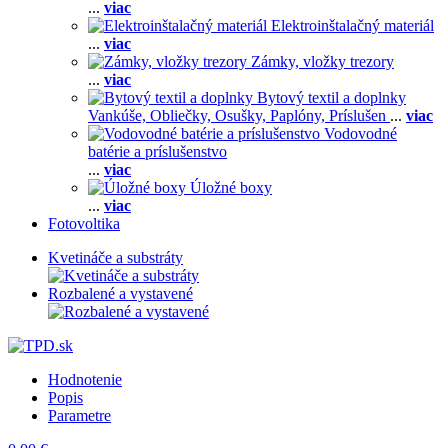
...
viac
Elektroinštalačný materiál
...
viac
Zámky, vložky trezory
...
viac
Bytový textil a doplnky
Vankúše,
Obliečky,
Osušky,
Paplóny,
Príslušen
...
viac
Vodovodné
batérie a príslušenstvo
...
viac
Úložné boxy
...
viac
Fotovoltika
Kvetináče a substráty
Rozbalené a vystavené
Hodnotenie
Popis
Parametre