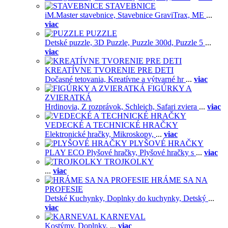
STAVEBNICE
iM.Master stavebnice,
Stavebnice GraviTrax,
ME
...
viac
PUZZLE
Detské puzzle,
3D Puzzle,
Puzzle 300d,
Puzzle 5
...
viac
KREATÍVNE TVORENIE PRE DETI
Dočasné tetovania,
Kreatívne a výtvarné hr
...
viac
FIGÚRKY A
ZVIERATKÁ
Hrdinovia,
Z rozprávok,
Schleich,
Safari zviera
...
viac
VEDECKÉ A TECHNICKÉ HRAČKY
Elektronické hračky,
Mikroskopy,
...
viac
PLYŠOVÉ HRAČKY
PLAY ECO Plyšové hračky,
Plyšové hračky s
...
viac
TROJKOLKY
...
viac
HRÁME SA NA
PROFESIE
Detské Kuchynky,
Doplnky do kuchynky,
Detský
...
viac
KARNEVAL
Kostýmy,
Doplnky,
...
viac