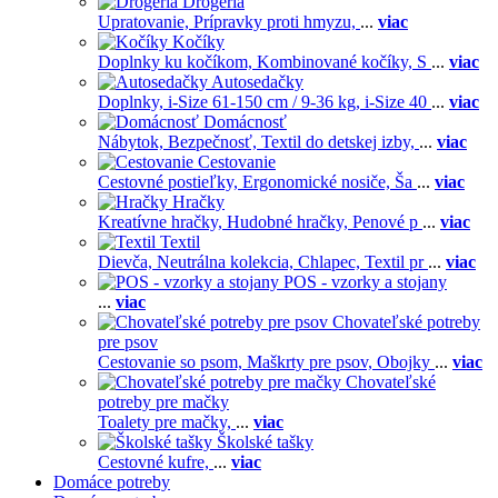
Drogéria
Upratovanie,
Prípravky proti hmyzu,
...
viac
Kočíky
Doplnky ku kočíkom,
Kombinované kočíky,
S
...
viac
Autosedačky
Doplnky,
i-Size 61-150 cm / 9-36 kg,
i-Size 40
...
viac
Domácnosť
Nábytok,
Bezpečnosť,
Textil do detskej izby,
...
viac
Cestovanie
Cestovné postieľky,
Ergonomické nosiče,
Ša
...
viac
Hračky
Kreatívne hračky,
Hudobné hračky,
Penové p
...
viac
Textil
Dievča,
Neutrálna kolekcia,
Chlapec,
Textil pr
...
viac
POS - vzorky a stojany
...
viac
Chovateľské potreby
pre psov
Cestovanie so psom,
Maškrty pre psov,
Obojky
...
viac
Chovateľské
potreby pre mačky
Toalety pre mačky,
...
viac
Školské tašky
Cestovné kufre,
...
viac
Domáce potreby