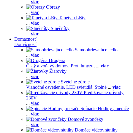
...
viac
Obrazy
...
viac
Tapety a Lišty
...
viac
Slnečníky
...
viac
Domácnosť
Domácnosť
Samoohrievajúce jedlo
...
viac
Drogéria
Čistý a voňavý domov,
Proti hmyzu,
...
viac
Žiarovky
...
viac
Svetelné zdroje
Vianočné osvetlenie,
LED svietidlá,
Stolné
...
viac
Predlžovacie prívody
230V
...
viac
Spínacie Hodiny , merače
...
viac
Domové zvončeky
...
viac
Domáce videovrátniky