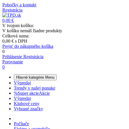
Pobočky a kontakt
Registrácia
0,00 €
V tvojom košíku:
V košíku nemáš žiadne produkty
Celková suma:
0,00 €
s DPH
Prejsť do nákupného košíka
0
Prihlásenie
Registrácia
Porovnanie
0
Hlavné kategórie
Menu
Výpredaj
Trendy v našej ponuke
%
Super akcie
Akcie
Výpredaj
Klubové ceny
Vybrané značky
Počítače
Elektro a spotrebiče