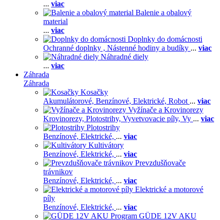
...
viac
Balenie a obalový
material
...
viac
Doplnky do domácnosti
Ochranné doplnky ,
Nástenné hodiny a budíky
...
viac
Náhradné diely
...
viac
Záhrada
Záhrada
Kosačky
Akumulátorové,
Benzínové,
Elektrické,
Robot
...
viac
Vyžínače a Krovinorezy
Krovinorezy,
Plotostrihy,
Vyvetvovacie píly,
Vy
...
viac
Plotostrihy
Benzínové,
Elektrické,
...
viac
Kultivátory
Benzínové,
Elektrické,
...
viac
Prevzdušňovače
trávnikov
Benzínové,
Elektrické,
...
viac
Elektrické a motorové
píly
Benzínové,
Elektrické,
...
viac
GÜDE 12V AKU