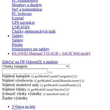
PC Príslušenstvo
Monitory a displeje
Sieť a komunikácia
PC Software
Externé
GPS navigácie
USB kľúče
Čítačky elektronických kníh
Tablety
Tablety
Púzdra
Príslušenstvo pre tablety
HUAWEI Matepad T10 4GB + 64GB Wifi modrý
Zdieľať na FB
Odporučiť e-mailom
Nájdené kategórie
{{ getModelCount('Categories') }}
Nájdení výrobcovia
{{ getModelCount('Manufacturers') }}
Nájdené modelové rady
{{ getModelCount('Brands') }}
Nájdené články
{{ getModelCount('Articles') }}
Zobraziť všetky výsledky
{{ matchesCount }}
Žiadne výsledky
Výbava na leto