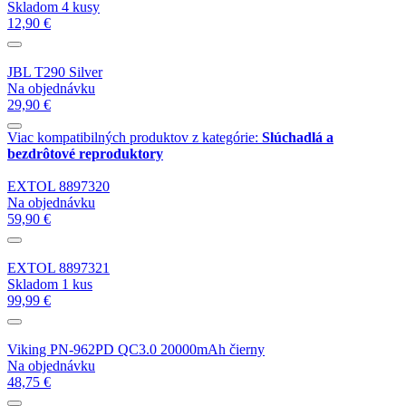
Skladom 4 kusy
12,90 €
JBL T290 Silver
Na objednávku
29,90 €
Viac kompatibilných produktov z kategórie:
Slúchadlá a
bezdrôtové reproduktory
EXTOL 8897320
Na objednávku
59,90 €
EXTOL 8897321
Skladom 1 kus
99,99 €
Viking PN-962PD QC3.0 20000mAh čierny
Na objednávku
48,75 €