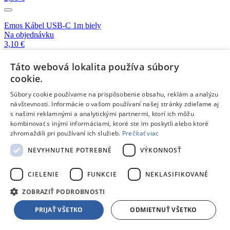
Emos Kábel USB-C 1m biely
Na objednávku
3,10 €
Táto webová lokalita používa súbory
PremiumCord USB-C 3.1 na HDMI 1.8m
cookie.
Skladom 2 kusy
19,89 €
Súbory cookie používame na prispôsobenie obsahu, reklám a analýzu
návštevnosti. Informácie o vašom používaní našej stránky zdieľame aj
s našimi reklamnými a analytickými partnermi, ktorí ich môžu
Emos Kábel USB-C 1m čierny
kombinovať s inými informáciami, ktoré ste im poskytli alebo ktoré
Na objednávku
zhromaždili pri používaní ich služieb.
Prečítať viac
3,10 €
NEVYHNUTNE POTREBNÉ
VÝKONNOSŤ
i-Tec Metal USB-C Gigabit Ethernet adapter
Skladom 1 kus
CIELENIE
FUNKCIE
NEKLASIFIKOVANÉ
20,49 €
ZOBRAZIŤ PODROBNOSTI
PRIJAŤ VŠETKO
ODMIETNUŤ VŠETKO
i-Tec USB-C DisplayPort kábel 1.5m
Na objednávku
15,99 €