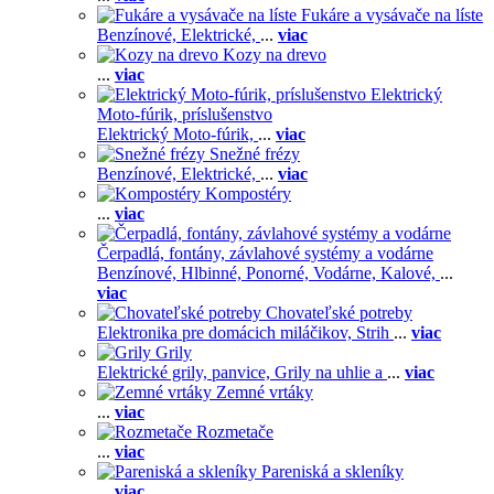
Fukáre a vysávače na líste
Benzínové,
Elektrické,
...
viac
Kozy na drevo
...
viac
Elektrický
Moto-fúrik, príslušenstvo
Elektrický Moto-fúrik,
...
viac
Snežné frézy
Benzínové,
Elektrické,
...
viac
Kompostéry
...
viac
Čerpadlá, fontány, závlahové systémy a vodárne
Benzínové,
Hlbinné,
Ponorné,
Vodárne,
Kalové,
...
viac
Chovateľské potreby
Elektronika pre domácich miláčikov,
Strih
...
viac
Grily
Elektrické grily, panvice,
Grily na uhlie a
...
viac
Zemné vrtáky
...
viac
Rozmetače
...
viac
Pareniská a skleníky
...
viac