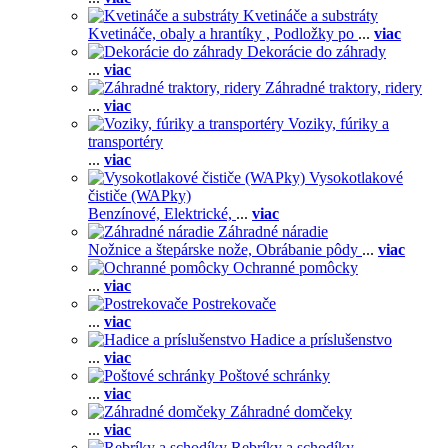
Kvetináče a substráty
Kvetináče, obaly a hrantíky ,
Podložky po
...
viac
Dekorácie do záhrady
...
viac
Záhradné traktory, ridery
...
viac
Voziky, fúriky a
transportéry
...
viac
Vysokotlakové
čističe (WAPky)
Benzínové,
Elektrické,
...
viac
Záhradné náradie
Nožnice a štepárske nože,
Obrábanie pôdy
...
viac
Ochranné pomôcky
...
viac
Postrekovače
...
viac
Hadice a príslušenstvo
...
viac
Poštové schránky
...
viac
Záhradné domčeky
...
viac
Rebríky a schodíky