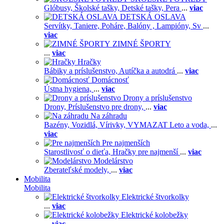
Glóbusy,
Školské tašky,
Detské tašky,
Pera
...
viac
DETSKÁ OSLAVA
Servítky,
Taniere,
Poháre,
Balóny ,
Lampióny,
Sv
...
viac
ZIMNÉ ŠPORTY
...
viac
Hračky
Bábiky a príslušenstvo,
Autíčka a autodrá
...
viac
Domácnosť
Ústna hygiena,
...
viac
Drony a príslušenstvo
Drony,
Príslušenstvo pre drony,
...
viac
Na záhradu
Bazény,
Vozidlá,
Vírivky,
VYMAZAT Leto a voda,
...
viac
Pre najmenších
Starostlivosť o dieťa,
Hračky pre najmenší
...
viac
Modelárstvo
Zberateľské modely,
...
viac
Mobilita
Mobilita
Elektrické štvorkolky
...
viac
Elektrické kolobežky
...
viac