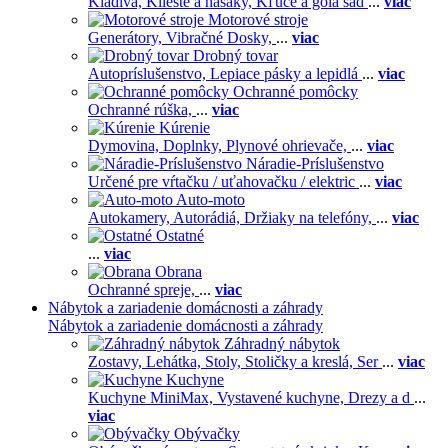
Kladivá,
Kliešte a hasáky,
Kľúče a gola sad
...
viac
Motorové stroje
Generátory,
Vibračné Dosky,
...
viac
Drobný tovar
Autopríslušenstvo,
Lepiace pásky a lepidlá
...
viac
Ochranné pomôcky
Ochranné rúška,
...
viac
Kúrenie
Dymovina,
Doplnky,
Plynové ohrievače,
...
viac
Náradie-Príslušenstvo
Určené pre vŕtačku / uťahovačku / elektric
...
viac
Auto-moto
Autokamery,
Autorádiá,
Držiaky na telefóny,
...
viac
Ostatné
...
viac
Obrana
Ochranné spreje,
...
viac
Nábytok a zariadenie domácnosti a záhrady
Nábytok a zariadenie domácnosti a záhrady
Záhradný nábytok
Zostavy,
Lehátka,
Stoly,
Stoličky a kreslá,
Ser
...
viac
Kuchyne
Kuchyne MiniMax,
Vystavené kuchyne,
Drezy a d
...
viac
Obývačky