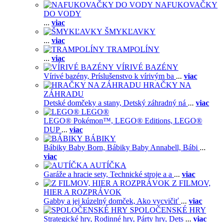
NAFUKOVAČKY
DO VODY
...
viac
ŠMYKĽAVKY
...
viac
TRAMPOLÍNY
...
viac
VÍRIVÉ BAZÉNY
Vírivé bazény,
Príslušenstvo k vírivým ba
...
viac
HRAČKY NA
ZÁHRADU
Detské domčeky a stany,
Detský záhradný ná
...
viac
LEGO®
LEGO® Pokémon™,
LEGO® Editions,
LEGO®
DUP
...
viac
BÁBIKY
Bábiky Baby Born,
Bábiky Baby Annabell,
Bábi
...
viac
AUTÍČKA
Garáže a hracie sety,
Technické stroje a a
...
viac
Z FILMOV,
HIER A ROZPRÁVOK
Gabby a jej kúzelný domček,
Ako vycvičiť
...
viac
SPOLOČENSKÉ HRY
Strategické hry,
Rodinné hry,
Párty hry,
Dets
...
viac