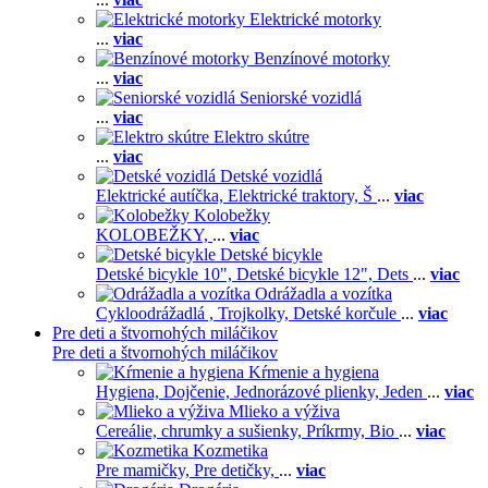
Elektrické motorky
...
viac
Benzínové motorky
...
viac
Seniorské vozidlá
...
viac
Elektro skútre
...
viac
Detské vozidlá
Elektrické autíčka,
Elektrické traktory,
Š
...
viac
Kolobežky
KOLOBEŽKY,
...
viac
Detské bicykle
Detské bicykle 10",
Detské bicykle 12",
Dets
...
viac
Odrážadla a vozítka
Cykloodrážadlá ,
Trojkolky,
Detské korčule
...
viac
Pre deti a štvornohých miláčikov
Pre deti a štvornohých miláčikov
Kŕmenie a hygiena
Hygiena,
Dojčenie,
Jednorázové plienky,
Jeden
...
viac
Mlieko a výživa
Cereálie, chrumky a sušienky,
Príkrmy,
Bio
...
viac
Kozmetika
Pre mamičky,
Pre detičky,
...
viac