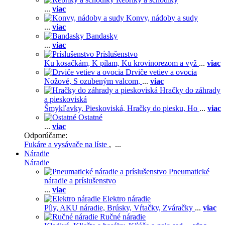
...
viac
Konvy, nádoby a sudy
...
viac
Bandasky
...
viac
Príslušenstvo
Ku kosačkám,
K pílam,
Ku krovinorezom a vyž
...
viac
Drviče vetiev a ovocia
Nožové,
S ozubeným valcom,
...
viac
Hračky do záhrady
a pieskoviská
Šmykľavky,
Pieskoviská,
Hračky do piesku,
Ho
...
viac
Ostatné
...
viac
Odporúčame:
Fukáre a vysávače na líste
, ...
Náradie
Náradie
Pneumatické
náradie a príslušenstvo
...
viac
Elektro náradie
Píly,
AKU náradie,
Brúsky,
Vŕtačky,
Zváračky
...
viac
Ručné náradie