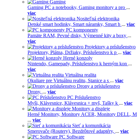
Gaming
Gaming PC a notebooky,
Gaming monitory a pro
...
viac
Nositeľná elektronika
Detské smart hodinky,
Smart náramky,
Smart h
...
viac
PC komponenty
Pamäte RAM,
Pevné disky,
Výmenné kity a boxy
...
viac
Projektory a príslušenstvo
Projektory,
Plátna,
Držiaky,
Príslušenstvo k p
...
viac
Herné konzoly
Nintendo,
Gamepady,
Príslušenstvo k herným kon
...
viac
Virtuálna realita
Okuliare pre Virtuálnu realitu,
Stanice a s
...
viac
Drony a príslušenstvo
Drony,
...
viac
PC Príslušenstvo
Myši,
Klávesnice,
Klávesnica + myš,
Tašky k
...
viac
Monitory a displeje
Herné Monitory,
Monitory ACER,
Monitory DELL,
M
...
viac
Sieť a komunikácia
Smerovače (Routery),
Bezdrôtové adaptéry,
...
viac
PC Software