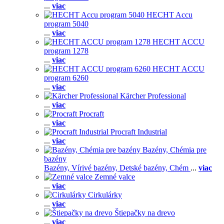
...
viac
HECHT Accu
program 5040
...
viac
HECHT ACCU
program 1278
...
viac
HECHT ACCU
program 6260
...
viac
Kärcher Professional
...
viac
Procraft
...
viac
Procraft Industrial
...
viac
Bazény, Chémia pre
bazény
Bazény,
Vírivé bazény,
Detské bazény,
Chém
...
viac
Zemné valce
...
viac
Cirkulárky
...
viac
Štiepačky na drevo
...
viac