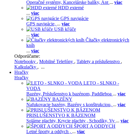
Operačné systémy,
Kancelárske balíky,
Ant
...
viac
HDD externé
...
viac
GPS navigácie
GPS navigácie,
...
viac
USB kľúče
...
viac
Čítačky elektronických
kníh
...
viac
Odporúčame:
Notebooky
,
Mobilné Telefóny
,
Tablety a príslušenstvo
,
Kalkulačky
, ...
Hračky
Hračky
LETO - SLNKO -
VODA
Bazény,
Príslušenstvo k bazénom,
Paddleboa
...
viac
BAZÉNY
Nafukovacie bazény,
Bazény s konštrukciou,
...
viac
PRISLUŠENSTVO K BÁZENOM
Solárne plachty,
Krycie plachty ,
Schodíky,
Vy
...
viac
ŠPORT A ODDYCH
Letné športy a oddych ,
...
viac