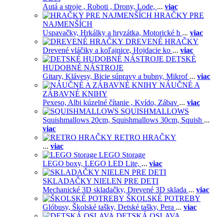
Autá a stroje ,
Roboti ,
Drony,
Lode,
...
viac
HRAČKY PRE
NAJMENŠÍCH
Uspavačky,
Hrkálky a hryzátka,
Motorické h
...
viac
DREVENÉ HRAČKY
Drevené vláčiky a koľajnice,
Hojdacie ko
...
viac
DETSKÉ
HUDOBNÉ NÁSTROJE
Gitary,
Klávesy,
Bicie súpravy a bubny,
Mikrof
...
viac
NÁUČNÉ A
ZÁBAVNÉ KNIHY
Pexeso,
Albi kúzelné čítanie ,
Kvído,
Zábav
...
viac
SQUISHMALLOWS
Squishmallows 20cm,
Squishmallows 30cm,
Squish
...
viac
RETRO HRAČKY
...
viac
LEGO Storage
LEGO boxy,
LEGO LED Lite,
...
viac
SKLADAČKY NIELEN PRE DETI
Mechanické 3D skladačky,
Drevené 3D sklada
...
viac
ŠKOLSKÉ POTREBY
Glóbusy,
Školské tašky,
Detské tašky,
Pera
...
viac
DETSKÁ OSLAVA