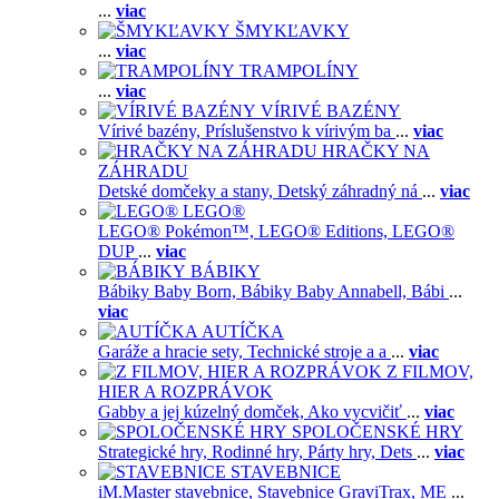
...
viac
ŠMYKĽAVKY
...
viac
TRAMPOLÍNY
...
viac
VÍRIVÉ BAZÉNY
Vírivé bazény,
Príslušenstvo k vírivým ba
...
viac
HRAČKY NA
ZÁHRADU
Detské domčeky a stany,
Detský záhradný ná
...
viac
LEGO®
LEGO® Pokémon™,
LEGO® Editions,
LEGO®
DUP
...
viac
BÁBIKY
Bábiky Baby Born,
Bábiky Baby Annabell,
Bábi
...
viac
AUTÍČKA
Garáže a hracie sety,
Technické stroje a a
...
viac
Z FILMOV,
HIER A ROZPRÁVOK
Gabby a jej kúzelný domček,
Ako vycvičiť
...
viac
SPOLOČENSKÉ HRY
Strategické hry,
Rodinné hry,
Párty hry,
Dets
...
viac
STAVEBNICE
iM.Master stavebnice,
Stavebnice GraviTrax,
ME
...