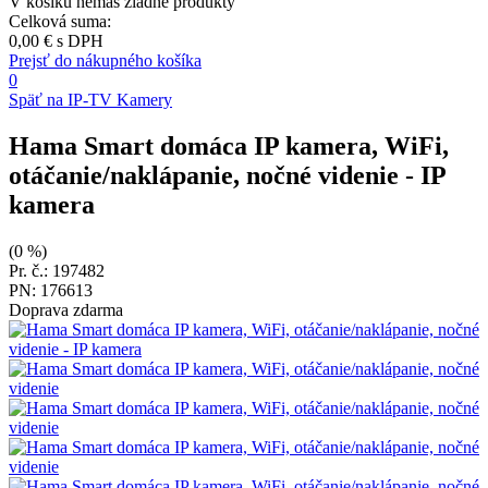
V košíku nemáš žiadne produkty
Celková suma:
0,00 €
s DPH
Prejsť do nákupného košíka
0
Späť na IP-TV Kamery
Hama Smart domáca IP kamera, WiFi,
otáčanie/naklápanie, nočné videnie
- IP
kamera
(0 %)
Pr. č.: 197482
PN: 176613
Doprava zdarma