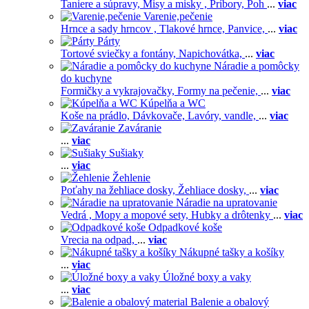
Taniere a súpravy,
Misy a misky ,
Príbory,
Poh
...
viac
Varenie,pečenie
Hrnce a sady hrncov ,
Tlakové hrnce,
Panvice,
...
viac
Párty
Tortové sviečky a fontány,
Napichovátka,
...
viac
Náradie a pomôcky
do kuchyne
Formičky a vykrajovačky,
Formy na pečenie,
...
viac
Kúpelňa a WC
Koše na prádlo,
Dávkovače,
Lavóry, vandle,
...
viac
Zaváranie
...
viac
Sušiaky
...
viac
Žehlenie
Poťahy na žehliace dosky,
Žehliace dosky,
...
viac
Náradie na upratovanie
Vedrá ,
Mopy a mopové sety,
Hubky a drôtenky
...
viac
Odpadkové koše
Vrecia na odpad,
...
viac
Nákupné tašky a košíky
...
viac
Úložné boxy a vaky
...
viac
Balenie a obalový