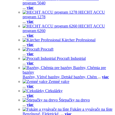
program 5040
...
viac
HECHT ACCU
program 1278
...
viac
HECHT ACCU
program 6260
...
viac
Kärcher Professional
...
viac
Procraft
...
viac
Procraft Industrial
...
viac
Bazény, Chémia pre
bazény
Bazény,
Vírivé bazény,
Detské bazény,
Chém
...
viac
Zemné valce
...
viac
Cirkulárky
...
viac
Štiepačky na drevo
...
viac
Fukáre a vysávače na líste
Benzínové,
Elektrické,
...
viac