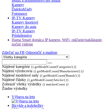
Instax a príslušenstvo pre Instax
Kamery
Ďalekohľady
Fotopasce
IP-TV Kamery
Kamery športové
Kamery do auta
IP-TV Kamery
Príslušenstvo
Hama Smart domáca IP kamera, WiFi, otáčanie/naklápanie,
nočné videnie
Zdieľať na FB
Odporučiť e-mailom
Nájdené kategórie
{{ getModelCount('Categories') }}
Nájdení výrobcovia
{{ getModelCount('Manufacturers') }}
Nájdené modelové rady
{{ getModelCount('Brands') }}
Nájdené články
{{ getModelCount('Articles') }}
Zobraziť všetky výsledky
{{ matchesCount }}
Žiadne výsledky
Výbava na leto
Bicykle a kolobežky