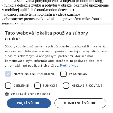
- funkcia sledovania pohybujúceho sa objektu (motion tracking)
- funkcia detekcie zvuku a pohybu v obraze, okamžité upozornenie
v mobilnej aplikácii (sound/motion detection)
- možnosť zachytenia fotografií a videozáznamov
- obojsmerný prenos zvuku vďaka integrovanému mikrofónu a
reproduktoru
- infračervené nočné videnie (night mode)
Táto webová lokalita používa súbory
- slot pre micro SD kartu pre možnosť lokálneho záznamu videa
- podpora ovládania hlasom pomocou služieb Amazon Alexa a
cookie.
Google Assistant
- možnosť postavenia alebo montáže napr. na stenu
Súbory cookie používame na prispôsobenie obsahu, reklám a analýzu
- prevádzková LED kontrolka
návštevnosti. Informácie o vašom používaní našej stránky zdieľame aj
- USB napájanie
s našimi reklamnými a analytickými partnermi, ktorí ich môžu
- naše zariadenia Hama Smart Home komunikujú a sú kompatibilné
kombinovať s inými informáciami, ktoré ste im poskytli alebo ktoré
so zariadeniami fungujúcimi na platforme TUYA
zhromaždili pri používaní ich služieb.
Prečítať viac
- vaše dáta budú uložené na serveroch v Nemecku
NEVYHNUTNE POTREBNÉ
VÝKONNOSŤ
Technické parametre:
- pripojenie: WLAN 802.11n/g/b (2,4 GHz)
CIELENIE
FUNKCIE
NEKLASIFIKOVANÉ
- rozlíšenie: 1920x1080 (30 FPS)
- uhol záberu objektívu: 105°
ZOBRAZIŤ PODROBNOSTI
- rozsah otáčania (H): 355°
- rozsah naklápania (V): 50°
PRIJAŤ VŠETKO
ODMIETNUŤ VŠETKO
- ďalšie funkcie: mikrofón, reproduktor, detekcia pohybu, sledovanie
pohybu, nočné videnie