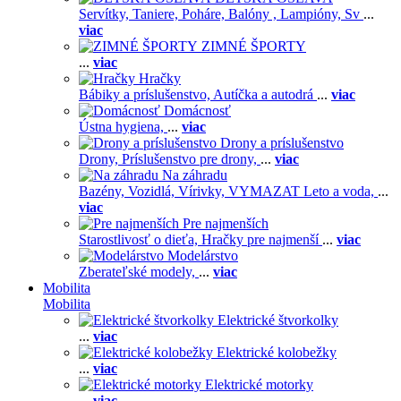
Servítky,
Taniere,
Poháre,
Balóny ,
Lampióny,
Sv
...
viac
ZIMNÉ ŠPORTY
...
viac
Hračky
Bábiky a príslušenstvo,
Autíčka a autodrá
...
viac
Domácnosť
Ústna hygiena,
...
viac
Drony a príslušenstvo
Drony,
Príslušenstvo pre drony,
...
viac
Na záhradu
Bazény,
Vozidlá,
Vírivky,
VYMAZAT Leto a voda,
...
viac
Pre najmenších
Starostlivosť o dieťa,
Hračky pre najmenší
...
viac
Modelárstvo
Zberateľské modely,
...
viac
Mobilita
Mobilita
Elektrické štvorkolky
...
viac
Elektrické kolobežky
...
viac
Elektrické motorky
...
viac