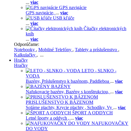
...
viac
GPS navigácie
GPS navigácie,
...
viac
USB kľúče
...
viac
Čítačky elektronických
kníh
...
viac
Odporúčame:
Notebooky
,
Mobilné Telefóny
,
Tablety a príslušenstvo
,
Kalkulačky
, ...
Hračky
Hračky
LETO - SLNKO -
VODA
Bazény,
Príslušenstvo k bazénom,
Paddleboa
...
viac
BAZÉNY
Nafukovacie bazény,
Bazény s konštrukciou,
...
viac
PRISLUŠENSTVO K BÁZENOM
Solárne plachty,
Krycie plachty ,
Schodíky,
Vy
...
viac
ŠPORT A ODDYCH
Letné športy a oddych ,
...
viac
NAFUKOVAČKY
DO VODY