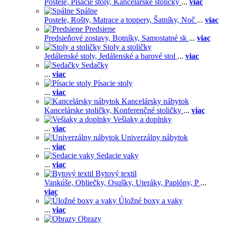
Postele,
Písacie stoly,
Kancelárske stoličky
...
viac
Spálne
Postele,
Rošty,
Matrace a toppery,
Šatníky,
Noč
...
viac
Predsiene
Predsieňové zostavy,
Botníky,
Samostatné sk
...
viac
Stoly a stoličky
Jedálenské stoly,
Jedálenské a barové stol
...
viac
Sedačky
...
viac
Písacie stoly
...
viac
Kancelársky nábytok
Kancelárske stoličky,
Konferenčné stoličky
...
viac
Vešiaky a doplnky
...
viac
Univerzálny nábytok
...
viac
Sedacie vaky
...
viac
Bytový textil
Vankúše,
Obliečky,
Osušky,
Uteráky,
Paplóny,
P
...
viac
Úložné boxy a vaky
...
viac
Obrazy