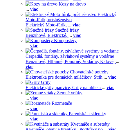
Kozy na drevo
...
viac
Elektrický
Moto-fúrik, príslušenstvo
Elektrický Moto-fúrik,
...
viac
Snežné frézy
Benzínové,
Elektrické,
...
viac
Kompostéry
...
viac
Čerpadlá, fontány, závlahové systémy a vodárne
Benzínové,
Hlbinné,
Ponorné,
Vodárne,
Kalové,
...
viac
Chovateľské potreby
Elektronika pre domácich miláčikov,
Strih
...
viac
Grily
Elektrické grily, panvice,
Grily na uhlie a
...
viac
Zemné vrtáky
...
viac
Rozmetače
...
viac
Pareniská a skleníky
...
viac
Kvetináče a substráty
Kvetináče, obaly a hrantíky ,
Podložky po
...
viac