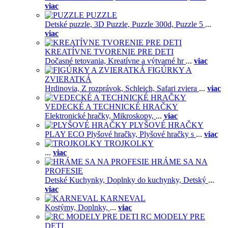
viac
PUZZLE
Detské puzzle,
3D Puzzle,
Puzzle 300d,
Puzzle 5
...
viac
KREATÍVNE TVORENIE PRE DETI
Dočasné tetovania,
Kreatívne a výtvarné hr
...
viac
FIGÚRKY A
ZVIERATKÁ
Hrdinovia,
Z rozprávok,
Schleich,
Safari zviera
...
viac
VEDECKÉ A TECHNICKÉ HRAČKY
Elektronické hračky,
Mikroskopy,
...
viac
PLYŠOVÉ HRAČKY
PLAY ECO Plyšové hračky,
Plyšové hračky s
...
viac
TROJKOLKY
...
viac
HRÁME SA NA
PROFESIE
Detské Kuchynky,
Doplnky do kuchynky,
Detský
...
viac
KARNEVAL
Kostýmy,
Doplnky,
...
viac
RC MODELY PRE
DETI