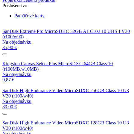
Popis ukončeného produktu
Príslušenstvo
Pamäťové karty
SanDisk Extreme Pro MicroSDHC 32GB A1 Class 10 UHS-I V30
(r100/w90)
Na objednávku
35,90 €
Kingston Canvas Select Plus MicroSDXC 64GB Class 10
(r100MB,w10MB)
Na objednávku
9,87 €
SanDisk High Endurance Video MicroSDXC 256GB Class 10 U3
V30 (r100/w40)
Na objednávku
89,00 €
SanDisk High Endurance Video MicroSDXC 128GB Class 10 U3
V30 (r100/w40)
Na objednávku