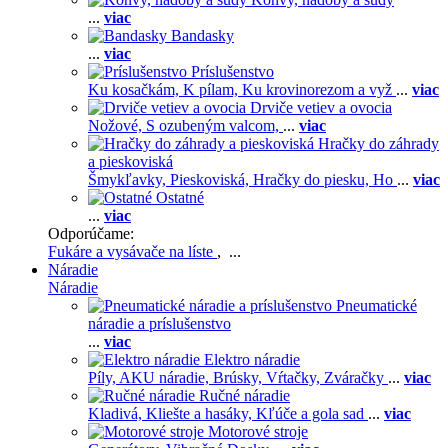
...
viac
Bandasky
...
viac
Príslušenstvo
Ku kosačkám,
K pílam,
Ku krovinorezom a vyž
...
viac
Drviče vetiev a ovocia
Nožové,
S ozubeným valcom,
...
viac
Hračky do záhrady
a pieskoviská
Šmykľavky,
Pieskoviská,
Hračky do piesku,
Ho
...
viac
Ostatné
...
viac
Odporúčame:
Fukáre a vysávače na líste
, ...
Náradie
Náradie
Pneumatické
náradie a príslušenstvo
...
viac
Elektro náradie
Píly,
AKU náradie,
Brúsky,
Vŕtačky,
Zváračky
...
viac
Ručné náradie
Kladivá,
Kliešte a hasáky,
Kľúče a gola sad
...
viac
Motorové stroje