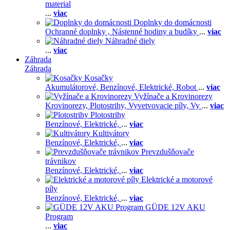
material
...
viac
Doplnky do domácnosti
Ochranné doplnky ,
Nástenné hodiny a budíky
...
viac
Náhradné diely
...
viac
Záhrada
Záhrada
Kosačky
Akumulátorové,
Benzínové,
Elektrické,
Robot
...
viac
Vyžínače a Krovinorezy
Krovinorezy,
Plotostrihy,
Vyvetvovacie píly,
Vy
...
viac
Plotostrihy
Benzínové,
Elektrické,
...
viac
Kultivátory
Benzínové,
Elektrické,
...
viac
Prevzdušňovače
trávnikov
Benzínové,
Elektrické,
...
viac
Elektrické a motorové
píly
Benzínové,
Elektrické,
...
viac
GÜDE 12V AKU
Program
...
viac