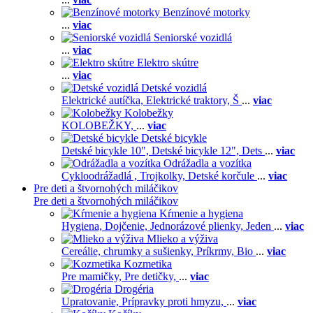
Benzínové motorky
...
viac
Seniorské vozidlá
...
viac
Elektro skútre
...
viac
Detské vozidlá
Elektrické autíčka,
Elektrické traktory,
Š
...
viac
Kolobežky
KOLOBEŽKY,
...
viac
Detské bicykle
Detské bicykle 10",
Detské bicykle 12",
Dets
...
viac
Odrážadla a vozítka
Cykloodrážadlá ,
Trojkolky,
Detské korčule
...
viac
Pre deti a štvornohých miláčikov
Pre deti a štvornohých miláčikov
Kŕmenie a hygiena
Hygiena,
Dojčenie,
Jednorázové plienky,
Jeden
...
viac
Mlieko a výživa
Cereálie, chrumky a sušienky,
Príkrmy,
Bio
...
viac
Kozmetika
Pre mamičky,
Pre detičky,
...
viac
Drogéria
Upratovanie,
Prípravky proti hmyzu,
...
viac