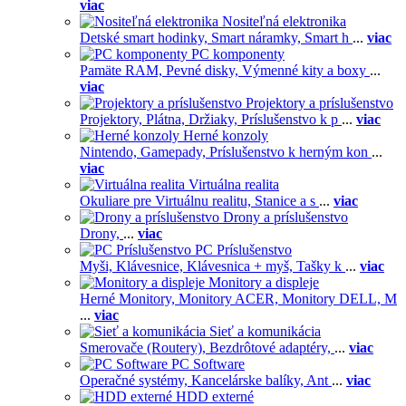
viac
Nositeľná elektronika
Detské smart hodinky,
Smart náramky,
Smart h
...
viac
PC komponenty
Pamäte RAM,
Pevné disky,
Výmenné kity a boxy
...
viac
Projektory a príslušenstvo
Projektory,
Plátna,
Držiaky,
Príslušenstvo k p
...
viac
Herné konzoly
Nintendo,
Gamepady,
Príslušenstvo k herným kon
...
viac
Virtuálna realita
Okuliare pre Virtuálnu realitu,
Stanice a s
...
viac
Drony a príslušenstvo
Drony,
...
viac
PC Príslušenstvo
Myši,
Klávesnice,
Klávesnica + myš,
Tašky k
...
viac
Monitory a displeje
Herné Monitory,
Monitory ACER,
Monitory DELL,
M
...
viac
Sieť a komunikácia
Smerovače (Routery),
Bezdrôtové adaptéry,
...
viac
PC Software
Operačné systémy,
Kancelárske balíky,
Ant
...
viac
HDD externé