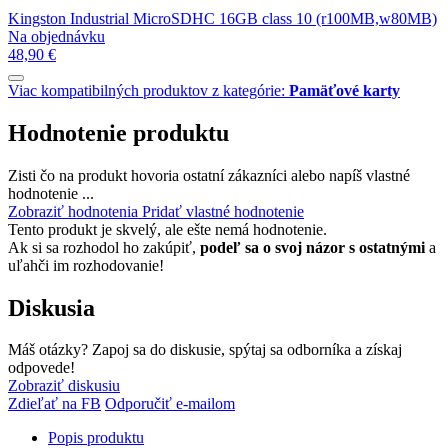
Kingston Industrial MicroSDHC 16GB class 10 (r100MB,w80MB)
Na objednávku
48,90 €
Viac kompatibilných produktov z kategórie:
Pamäťové karty
Hodnotenie produktu
Zisti čo na produkt hovoria ostatní zákazníci alebo napíš vlastné
hodnotenie ...
Zobraziť hodnotenia
Pridať vlastné hodnotenie
Tento produkt je skvelý, ale ešte nemá hodnotenie.
Ak si sa rozhodol ho zakúpiť,
podeľ sa o svoj názor s ostatnými
a
uľahči im rozhodovanie!
Diskusia
Máš otázky? Zapoj sa do diskusie, spýtaj sa odborníka a získaj
odpovede!
Zobraziť diskusiu
Zdieľať na FB
Odporučiť e-mailom
Popis produktu