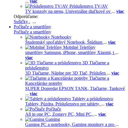
...
viac
Príslušenstvo TV/AV
TV konzoly na stenu,
Univerzálne diaľkové ov
...
viac
Odporúčame:
Sušičky
, ...
Počítače a smartfóny
Počítače a smartfóny
Notebooky
Študentský spoľahlivý Notebook,
Štúdium
...
viac
Mobilné Telefóny
smartfóny Samsung,
iPhone,
smartfóny Xiaomi,
t
...
viac
3D Tlačiarne a
príslušenstvo
3D Tlačiarne,
Náplne pre 3D Tlač,
Príslušen
...
viac
Tlačiarne a
Kancelárske potreby
SUPER Dopredaj EPSON TANK,
Tlačiarne,
Tankové
...
viac
Tablety a príslušenstvo
Tablety,
Púzdra,
Príslušenstvo pre tablety,
...
viac
Počítače
All in one PC,
Zostavy PC,
Mini PC,
...
viac
Gaming
Gaming PC a notebooky,
Gaming monitory a pro
...