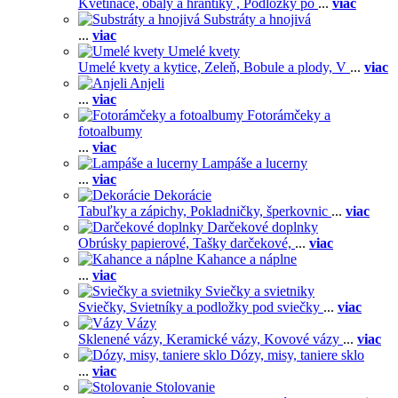
Kvetináče, obaly a hrantíky ,
Podložky po
...
viac
Substráty a hnojivá
...
viac
Umelé kvety
Umelé kvety a kytice,
Zeleň,
Bobule a plody,
V
...
viac
Anjeli
...
viac
Fotorámčeky a
fotoalbumy
...
viac
Lampáše a lucerny
...
viac
Dekorácie
Tabuľky a zápichy,
Pokladničky, šperkovnic
...
viac
Darčekové doplnky
Obrúsky papierové,
Tašky darčekové,
...
viac
Kahance a náplne
...
viac
Sviečky a svietniky
Sviečky,
Svietníky a podložky pod sviečky
...
viac
Vázy
Sklenené vázy,
Keramické vázy,
Kovové vázy
...
viac
Dózy, misy, taniere sklo
...
viac
Stolovanie