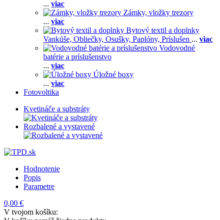
...
viac
Zámky, vložky trezory
...
viac
Bytový textil a doplnky
Vankúše,
Obliečky,
Osušky,
Paplóny,
Príslušen
...
viac
Vodovodné
batérie a príslušenstvo
...
viac
Úložné boxy
...
viac
Fotovoltika
Kvetináče a substráty
Rozbalené a vystavené
Hodnotenie
Popis
Parametre
0,00 €
V tvojom košíku: