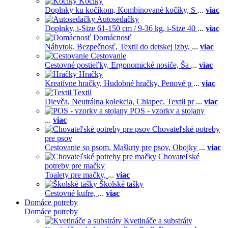
Kočíky
Doplnky ku kočíkom,
Kombinované kočíky,
S
...
viac
Autosedačky
Doplnky,
i-Size 61-150 cm / 9-36 kg,
i-Size 40
...
viac
Domácnosť
Nábytok,
Bezpečnosť,
Textil do detskej izby,
...
viac
Cestovanie
Cestovné postieľky,
Ergonomické nosiče,
Ša
...
viac
Hračky
Kreatívne hračky,
Hudobné hračky,
Penové p
...
viac
Textil
Dievča,
Neutrálna kolekcia,
Chlapec,
Textil pr
...
viac
POS - vzorky a stojany
...
viac
Chovateľské potreby
pre psov
Cestovanie so psom,
Maškrty pre psov,
Obojky
...
viac
Chovateľské
potreby pre mačky
Toalety pre mačky,
...
viac
Školské tašky
Cestovné kufre,
...
viac
Domáce potreby
Domáce potreby
Kvetináče a substráty