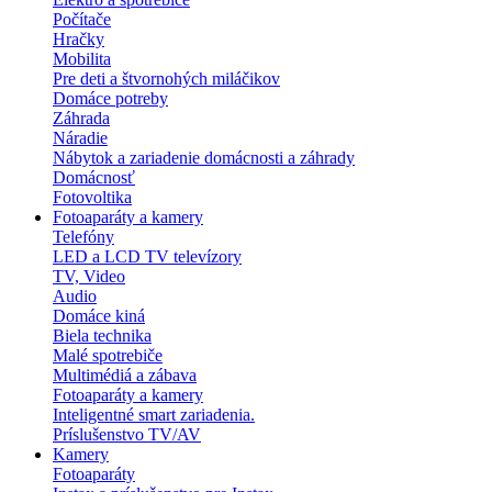
Počítače
Hračky
Mobilita
Pre deti a štvornohých miláčikov
Domáce potreby
Záhrada
Náradie
Nábytok a zariadenie domácnosti a záhrady
Domácnosť
Fotovoltika
Fotoaparáty a kamery
Telefóny
LED a LCD TV televízory
TV, Video
Audio
Domáce kiná
Biela technika
Malé spotrebiče
Multimédiá a zábava
Fotoaparáty a kamery
Inteligentné smart zariadenia.
Príslušenstvo TV/AV
Kamery
Fotoaparáty