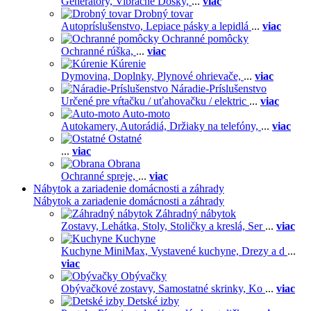
Generátory,
Vibračné Dosky,
...
viac
Drobný tovar
Autopríslušenstvo,
Lepiace pásky a lepidlá
...
viac
Ochranné pomôcky
Ochranné rúška,
...
viac
Kúrenie
Dymovina,
Doplnky,
Plynové ohrievače,
...
viac
Náradie-Príslušenstvo
Určené pre vŕtačku / uťahovačku / elektric
...
viac
Auto-moto
Autokamery,
Autorádiá,
Držiaky na telefóny,
...
viac
Ostatné
...
viac
Obrana
Ochranné spreje,
...
viac
Nábytok a zariadenie domácnosti a záhrady
Nábytok a zariadenie domácnosti a záhrady
Záhradný nábytok
Zostavy,
Lehátka,
Stoly,
Stoličky a kreslá,
Ser
...
viac
Kuchyne
Kuchyne MiniMax,
Vystavené kuchyne,
Drezy a d
...
viac
Obývačky
Obývačkové zostavy,
Samostatné skrinky,
Ko
...
viac
Detské izby