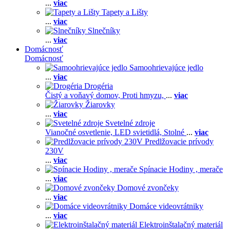
...
viac
Tapety a Lišty
...
viac
Slnečníky
...
viac
Domácnosť
Domácnosť
Samoohrievajúce jedlo
...
viac
Drogéria
Čistý a voňavý domov,
Proti hmyzu,
...
viac
Žiarovky
...
viac
Svetelné zdroje
Vianočné osvetlenie,
LED svietidlá,
Stolné
...
viac
Predlžovacie prívody
230V
...
viac
Spínacie Hodiny , merače
...
viac
Domové zvončeky
...
viac
Domáce videovrátniky
...
viac
Elektroinštalačný materiál