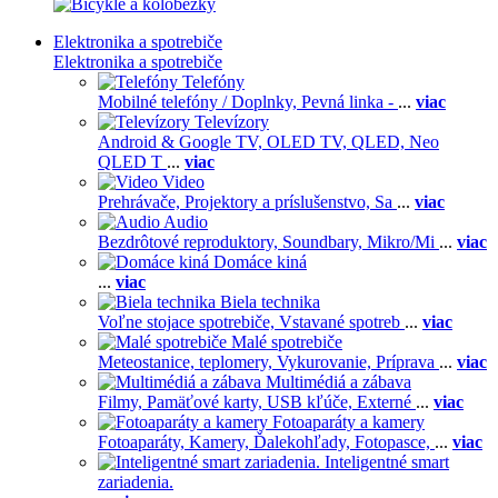
Elektronika a spotrebiče
Elektronika a spotrebiče
Telefóny
Mobilné telefóny / Doplnky,
Pevná linka -
...
viac
Televízory
Android & Google TV,
OLED TV,
QLED, Neo
QLED T
...
viac
Video
Prehrávače,
Projektory a príslušenstvo,
Sa
...
viac
Audio
Bezdrôtové reproduktory,
Soundbary,
Mikro/Mi
...
viac
Domáce kiná
...
viac
Biela technika
Voľne stojace spotrebiče,
Vstavané spotreb
...
viac
Malé spotrebiče
Meteostanice, teplomery,
Vykurovanie,
Príprava
...
viac
Multimédiá a zábava
Filmy,
Pamäťové karty,
USB kľúče,
Externé
...
viac
Fotoaparáty a kamery
Fotoaparáty,
Kamery,
Ďalekohľady,
Fotopasce,
...
viac
Inteligentné smart
zariadenia.