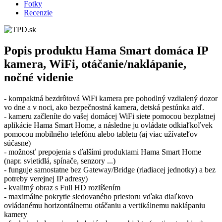
Fotky
Recenzie
Popis produktu
Hama Smart domáca IP
kamera, WiFi, otáčanie/naklápanie,
nočné videnie
- kompaktná bezdrôtová WiFi kamera pre pohodlný vzdialený dozor
vo dne a v noci, ako bezpečnostná kamera, detská pestúnka atď.
- kameru začleníte do vašej domácej WiFi siete pomocou bezplatnej
aplikácie Hama Smart Home, a následne ju ovládate odkiaľkoľvek
pomocou mobilného telefónu alebo tabletu (aj viac užívateľov
súčasne)
- možnosť prepojenia s ďalšími produktami Hama Smart Home
(napr. svietidlá, spínače, senzory ...)
- funguje samostatne bez Gateway/Bridge (riadiacej jednotky) a bez
potreby verejnej IP adresy)
- kvalitný obraz s Full HD rozlíšením
- maximálne pokrytie sledovaného priestoru vďaka diaľkovo
ovládanému horizontálnemu otáčaniu a vertikálnemu naklápaniu
kamery