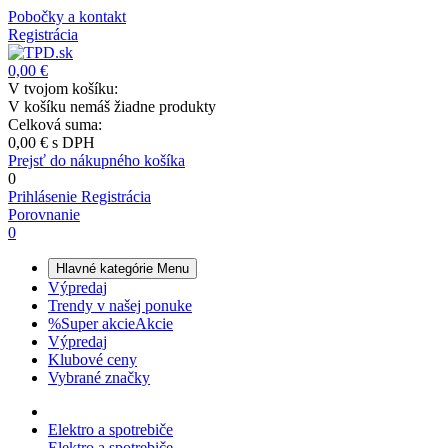
Pobočky a kontakt
Registrácia
0,00 €
V tvojom košíku:
V košíku nemáš žiadne produkty
Celková suma:
0,00 €
s DPH
Prejsť do nákupného košíka
0
Prihlásenie
Registrácia
Porovnanie
0
Hlavné kategórie
Menu
Výpredaj
Trendy v našej ponuke
%
Super akcie
Akcie
Výpredaj
Klubové ceny
Vybrané značky
Elektro a spotrebiče
Elektro a spotrebiče