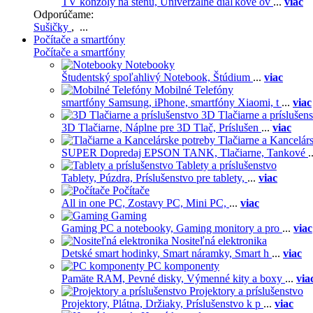
TV konzoly na stenu,
Univerzálne diaľkové ov
...
viac
Odporúčame:
Sušičky
, ...
Počítače a smartfóny
Počítače a smartfóny
Notebooky
Študentský spoľahlivý Notebook,
Štúdium
...
viac
Mobilné Telefóny
smartfóny Samsung,
iPhone,
smartfóny Xiaomi,
t
...
viac
3D Tlačiarne a príslušen
3D Tlačiarne,
Náplne pre 3D Tlač,
Príslušen
...
viac
Tlačiarne a Kancelár
SUPER Dopredaj EPSON TANK,
Tlačiarne,
Tankové
.
Tablety a príslušenstvo
Tablety,
Púzdra,
Príslušenstvo pre tablety,
...
viac
Počítače
All in one PC,
Zostavy PC,
Mini PC,
...
viac
Gaming
Gaming PC a notebooky,
Gaming monitory a pro
...
viac
Nositeľná elektronika
Detské smart hodinky,
Smart náramky,
Smart h
...
viac
PC komponenty
Pamäte RAM,
Pevné disky,
Výmenné kity a boxy
...
via
Projektory a príslušenstvo
Projektory,
Plátna,
Držiaky,
Príslušenstvo k p
...
viac