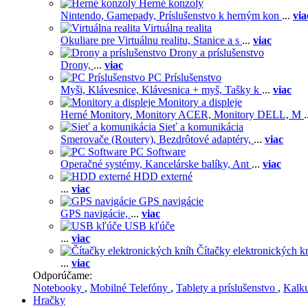
Herné konzoly
Nintendo,
Gamepady,
Príslušenstvo k herným kon
...
via
Virtuálna realita
Okuliare pre Virtuálnu realitu,
Stanice a s
...
viac
Drony a príslušenstvo
Drony,
...
viac
PC Príslušenstvo
Myši,
Klávesnice,
Klávesnica + myš,
Tašky k
...
viac
Monitory a displeje
Herné Monitory,
Monitory ACER,
Monitory DELL,
M
.
Sieť a komunikácia
Smerovače (Routery),
Bezdrôtové adaptéry,
...
viac
PC Software
Operačné systémy,
Kancelárske balíky,
Ant
...
viac
HDD externé
...
viac
GPS navigácie
GPS navigácie,
...
viac
USB kľúče
...
viac
Čítačky elektronických k
...
viac
Odporúčame:
Notebooky
,
Mobilné Telefóny
,
Tablety a príslušenstvo
,
Kalk
Hračky