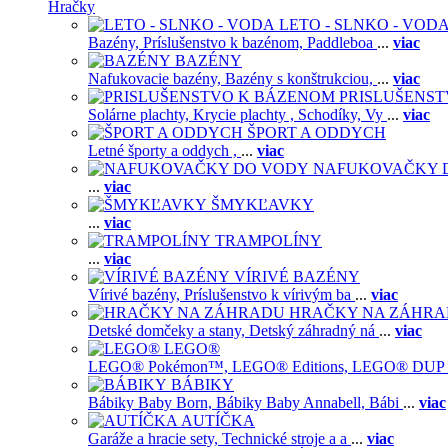
Hračky
LETO - SLNKO - VOD
Bazény,
Príslušenstvo k bazénom,
Paddleboa
...
viac
BAZÉNY
Nafukovacie bazény,
Bazény s konštrukciou,
...
viac
PRISLUŠENS
Solárne plachty,
Krycie plachty ,
Schodíky,
Vy
...
viac
ŠPORT A ODDYCH
Letné športy a oddych ,
...
viac
NAFUKOVAČKY 
...
viac
ŠMYKĽAVKY
...
viac
TRAMPOLÍNY
...
viac
VÍRIVÉ BAZÉNY
Vírivé bazény,
Príslušenstvo k vírivým ba
...
viac
HRAČKY NA ZÁHR
Detské domčeky a stany,
Detský záhradný ná
...
viac
LEGO®
LEGO® Pokémon™,
LEGO® Editions,
LEGO® DUP
BÁBIKY
Bábiky Baby Born,
Bábiky Baby Annabell,
Bábi
...
viac
AUTÍČKA
Garáže a hracie sety,
Technické stroje a a
...
viac