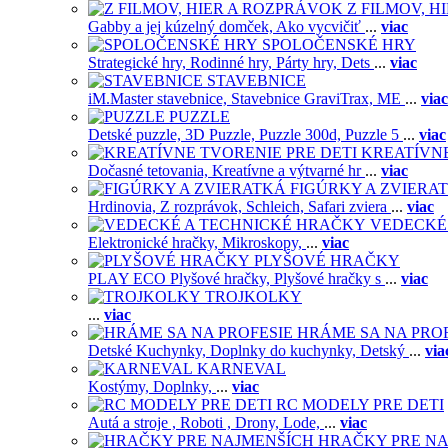
Z FILMOV, 
Gabby a jej kúzelný domček,
Ako vycvičiť
...
viac
SPOLOČENSKÉ HRY
Strategické hry,
Rodinné hry,
Párty hry,
Dets
...
viac
STAVEBNICE
iM.Master stavebnice,
Stavebnice GraviTrax,
ME
...
viac
PUZZLE
Detské puzzle,
3D Puzzle,
Puzzle 300d,
Puzzle 5
...
viac
KREATÍVNE
Dočasné tetovania,
Kreatívne a výtvarné hr
...
viac
FIGÚRKY A ZVIERA
Hrdinovia,
Z rozprávok,
Schleich,
Safari zviera
...
viac
VEDECKÉ
Elektronické hračky,
Mikroskopy,
...
viac
PLYŠOVÉ HRAČKY
PLAY ECO Plyšové hračky,
Plyšové hračky s
...
viac
TROJKOLKY
...
viac
HRÁME SA NA PRO
Detské Kuchynky,
Doplnky do kuchynky,
Detský
...
via
KARNEVAL
Kostýmy,
Doplnky,
...
viac
RC MODELY PRE DETI
Autá a stroje ,
Roboti ,
Drony,
Lode,
...
viac
HRAČKY PRE NA