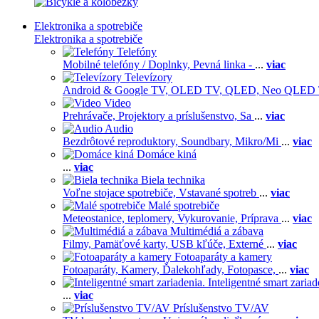
Elektronika a spotrebiče
Elektronika a spotrebiče
Telefóny
Mobilné telefóny / Doplnky,
Pevná linka -
...
viac
Televízory
Android & Google TV,
OLED TV,
QLED, Neo QLED
Video
Prehrávače,
Projektory a príslušenstvo,
Sa
...
viac
Audio
Bezdrôtové reproduktory,
Soundbary,
Mikro/Mi
...
viac
Domáce kiná
...
viac
Biela technika
Voľne stojace spotrebiče,
Vstavané spotreb
...
viac
Malé spotrebiče
Meteostanice, teplomery,
Vykurovanie,
Príprava
...
viac
Multimédiá a zábava
Filmy,
Pamäťové karty,
USB kľúče,
Externé
...
viac
Fotoaparáty a kamery
Fotoaparáty,
Kamery,
Ďalekohľady,
Fotopasce,
...
viac
Inteligentné smart zariad
...
viac
Príslušenstvo TV/AV