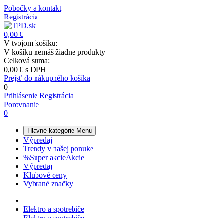
Pobočky a kontakt
Registrácia
0,00 €
V tvojom košíku:
V košíku nemáš žiadne produkty
Celková suma:
0,00 €
s DPH
Prejsť do nákupného košíka
0
Prihlásenie
Registrácia
Porovnanie
0
Hlavné kategórie
Menu
Výpredaj
Trendy v našej ponuke
%
Super akcie
Akcie
Výpredaj
Klubové ceny
Vybrané značky
Elektro a spotrebiče
Elektro a spotrebiče