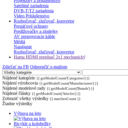
Projektory a príslušenstvo
Satelitné zariadenia
DVB-T/T2 zariadenia
Video Príslušenstvo
Rozbočovač, zlučovač, konvertor
Prepäťové ochrany
Predlžovačky a zlodejky
AV prepojovacie káble
Médiá
Napájanie
Rozbočovač, zlučovač, konvertor
Hama HDMI prepínač 2x1 mechanický
Zdieľať na FB
Odporučiť e-mailom
Nájdené kategórie
{{ getModelCount('Categories') }}
Nájdení výrobcovia
{{ getModelCount('Manufacturers') }}
Nájdené modelové rady
{{ getModelCount('Brands') }}
Nájdené články
{{ getModelCount('Articles') }}
Zobraziť všetky výsledky
{{ matchesCount }}
Žiadne výsledky
Výbava na leto
Bicykle a kolobežky