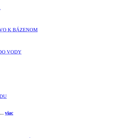
A
TVO K BÁZENOM
DO VODY
ADU
...
viac