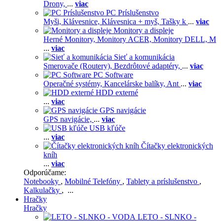
Drony,
...
viac
PC Príslušenstvo
Myši,
Klávesnice,
Klávesnica + myš,
Tašky k
...
viac
Monitory a displeje
Herné Monitory,
Monitory ACER,
Monitory DELL,
M
...
viac
Sieť a komunikácia
Smerovače (Routery),
Bezdrôtové adaptéry,
...
viac
PC Software
Operačné systémy,
Kancelárske balíky,
Ant
...
viac
HDD externé
...
viac
GPS navigácie
GPS navigácie,
...
viac
USB kľúče
...
viac
Čítačky elektronických
kníh
...
viac
Odporúčame:
Notebooky
,
Mobilné Telefóny
,
Tablety a príslušenstvo
,
Kalkulačky
, ...
Hračky
Hračky
LETO - SLNKO -