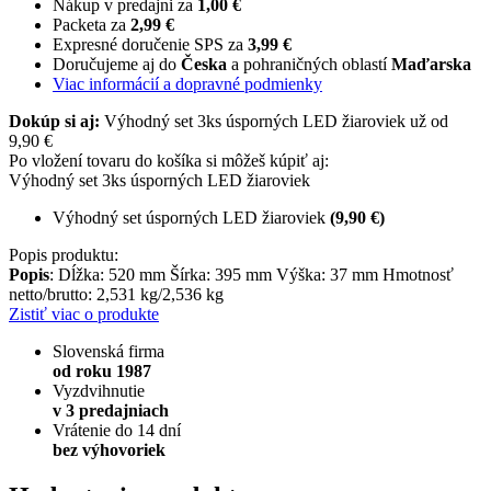
Nákup v predajni za
1,00 €
Packeta za
2,99 €
Expresné doručenie SPS za
3,99 €
Doručujeme aj do
Česka
a pohraničných oblastí
Maďarska
Viac informácií a dopravné podmienky
Dokúp si aj:
Výhodný set 3ks úsporných LED žiaroviek už od
9,90 €
Po vložení tovaru do košíka si môžeš kúpiť aj:
Výhodný set 3ks úsporných LED žiaroviek
Výhodný set úsporných LED žiaroviek
(9,90 €)
Popis produktu:
Popis
: Dĺžka: 520 mm Šírka: 395 mm Výška: 37 mm Hmotnosť
netto/brutto: 2,531 kg/2,536 kg
Zistiť viac o produkte
Slovenská firma
od roku 1987
Vyzdvihnutie
v 3 predajniach
Vrátenie do 14 dní
bez výhovoriek