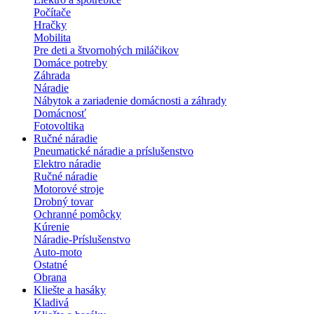
Počítače
Hračky
Mobilita
Pre deti a štvornohých miláčikov
Domáce potreby
Záhrada
Náradie
Nábytok a zariadenie domácnosti a záhrady
Domácnosť
Fotovoltika
Ručné náradie
Pneumatické náradie a príslušenstvo
Elektro náradie
Ručné náradie
Motorové stroje
Drobný tovar
Ochranné pomôcky
Kúrenie
Náradie-Príslušenstvo
Auto-moto
Ostatné
Obrana
Kliešte a hasáky
Kladivá