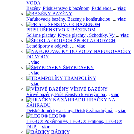
VODA
Bazény,
Príslušenstvo k bazénom,
Paddleboa
...
viac
BAZÉNY
Nafukovacie bazény,
Bazény s konštrukciou,
...
viac
PRISLUŠENSTVO K BÁZENOM
Solárne plachty,
Krycie plachty ,
Schodíky,
Vy
...
viac
ŠPORT A ODDYCH
Letné športy a oddych ,
...
viac
NAFUKOVAČKY
DO VODY
...
viac
ŠMYKĽAVKY
...
viac
TRAMPOLÍNY
...
viac
VÍRIVÉ BAZÉNY
Vírivé bazény,
Príslušenstvo k vírivým ba
...
viac
HRAČKY NA
ZÁHRADU
Detské domčeky a stany,
Detský záhradný ná
...
viac
LEGO®
LEGO® Pokémon™,
LEGO® Editions,
LEGO®
DUP
...
viac
BÁBIKY