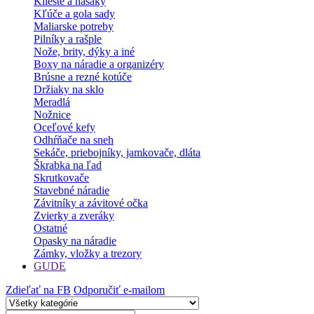
Kliešte a hasáky
Kľúče a gola sady
Maliarske potreby
Pilníky a rašple
Nože, brity, dýky a iné
Boxy na náradie a organizéry
Brúsne a rezné kotúče
Držiaky na sklo
Meradlá
Nožnice
Oceľové kefy
Odhŕňače na sneh
Sekáče, priebojníky, jamkovače, dláta
Škrabka na ľad
Skrutkovače
Stavebné náradie
Závitníky a závitové očka
Zvierky a zveráky
Ostatné
Opasky na náradie
Zámky, vložky a trezory
GUDE
Zdieľať na FB
Odporučiť e-mailom