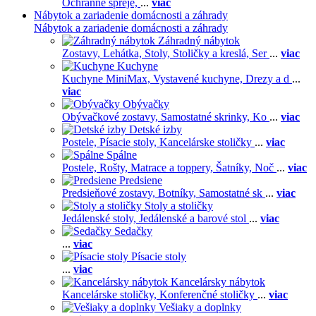
Ochranné spreje,
...
viac
Nábytok a zariadenie domácnosti a záhrady
Nábytok a zariadenie domácnosti a záhrady
Záhradný nábytok
Zostavy,
Lehátka,
Stoly,
Stoličky a kreslá,
Ser
...
viac
Kuchyne
Kuchyne MiniMax,
Vystavené kuchyne,
Drezy a d
...
viac
Obývačky
Obývačkové zostavy,
Samostatné skrinky,
Ko
...
viac
Detské izby
Postele,
Písacie stoly,
Kancelárske stoličky
...
viac
Spálne
Postele,
Rošty,
Matrace a toppery,
Šatníky,
Noč
...
viac
Predsiene
Predsieňové zostavy,
Botníky,
Samostatné sk
...
viac
Stoly a stoličky
Jedálenské stoly,
Jedálenské a barové stol
...
viac
Sedačky
...
viac
Písacie stoly
...
viac
Kancelársky nábytok
Kancelárske stoličky,
Konferenčné stoličky
...
viac
Vešiaky a doplnky