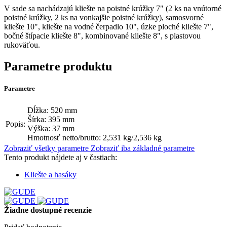
V sade sa nachádzajú kliešte na poistné krúžky 7" (2 ks na vnútorné
poistné krúžky, 2 ks na vonkajšie poistné krúžky), samosvorné
kliešte 10", kliešte na vodné čerpadlo 10", úzke ploché kliešte 7",
bočné štípacie kliešte 8", kombinované kliešte 8", s plastovou
rukoväťou.
Parametre produktu
Parametre
Dĺžka: 520 mm
Šírka: 395 mm
Popis:
Výška: 37 mm
Hmotnosť netto/brutto: 2,531 kg/2,536 kg
Zobraziť všetky parametre
Zobraziť iba základné parametre
Tento produkt nájdete aj v častiach:
Kliešte a hasáky
Žiadne dostupné recenzie