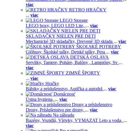
viac
RETRO HRAČKY
...
viac
LEGO Storage
LEGO boxy,
LEGO LED Lite,
...
viac
SKLADAČKY NIELEN PRE DETI
Mechanické 3D skladačky,
Drevené 3D sklada
...
viac
ŠKOLSKÉ POTREBY
Glóbusy,
Školské tašky,
Detské tašky,
Pera
...
viac
DETSKÁ OSLAVA
Servítky,
Taniere,
Poháre,
Balóny ,
Lampióny,
Sv
...
viac
ZIMNÉ ŠPORTY
...
viac
Hračky
Bábiky a príslušenstvo,
Autíčka a autodrá
...
viac
Domácnosť
Ústna hygiena,
...
viac
Drony a príslušenstvo
Drony,
Príslušenstvo pre drony,
...
viac
Na záhradu
Bazény,
Vozidlá,
Vírivky,
VYMAZAT Leto a voda,
...
viac
Pre najmenších