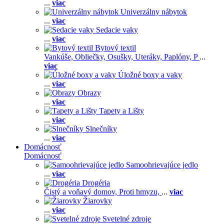
...
viac
Univerzálny nábytok
...
viac
Sedacie vaky
...
viac
Bytový textil
Vankúše,
Obliečky,
Osušky,
Uteráky,
Paplóny,
P
...
viac
Úložné boxy a vaky
...
viac
Obrazy
...
viac
Tapety a Lišty
...
viac
Slnečníky
...
viac
Domácnosť
Domácnosť
Samoohrievajúce jedlo
...
viac
Drogéria
Čistý a voňavý domov,
Proti hmyzu,
...
viac
Žiarovky
...
viac
Svetelné zdroje