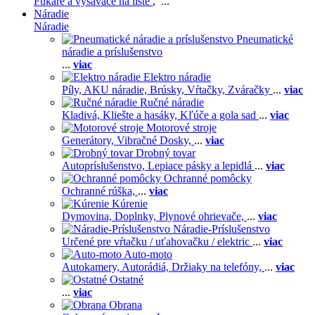
Fukáre a vysávače na líste
, ...
Náradie
Náradie
Pneumatické
náradie a príslušenstvo
...
viac
Elektro náradie
Píly,
AKU náradie,
Brúsky,
Vŕtačky,
Zváračky
...
viac
Ručné náradie
Kladivá,
Kliešte a hasáky,
Kľúče a gola sad
...
viac
Motorové stroje
Generátory,
Vibračné Dosky,
...
viac
Drobný tovar
Autopríslušenstvo,
Lepiace pásky a lepidlá
...
viac
Ochranné pomôcky
Ochranné rúška,
...
viac
Kúrenie
Dymovina,
Doplnky,
Plynové ohrievače,
...
viac
Náradie-Príslušenstvo
Určené pre vŕtačku / uťahovačku / elektric
...
viac
Auto-moto
Autokamery,
Autorádiá,
Držiaky na telefóny,
...
viac
Ostatné
...
viac
Obrana