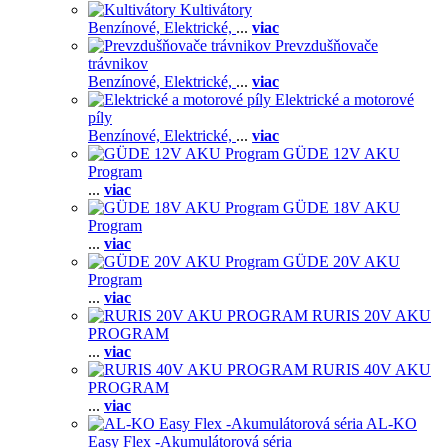
Kultivátory
Benzínové,
Elektrické,
...
viac
Prevzdušňovače
trávnikov
Benzínové,
Elektrické,
...
viac
Elektrické a motorové
píly
Benzínové,
Elektrické,
...
viac
GÜDE 12V AKU
Program
...
viac
GÜDE 18V AKU
Program
...
viac
GÜDE 20V AKU
Program
...
viac
RURIS 20V AKU
PROGRAM
...
viac
RURIS 40V AKU
PROGRAM
...
viac
AL-KO
Easy Flex -Akumulátorová séria