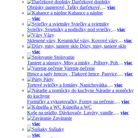
Darčekové doplnky
Obrúsky papierové,
Tašky darčekové,
...
viac
Kahance a náplne
...
viac
Sviečky a svietniky
Sviečky,
Svietníky a podložky pod sviečky
...
viac
Vázy
Sklenené vázy,
Keramické vázy,
Kovové vázy
...
viac
Dózy, misy, taniere sklo
...
viac
Stolovanie
Taniere a súpravy,
Misy a misky ,
Príbory,
Poh
...
viac
Varenie,pečenie
Hrnce a sady hrncov ,
Tlakové hrnce,
Panvice,
...
viac
Párty
Tortové sviečky a fontány,
Napichovátka,
...
viac
Náradie a pomôcky
do kuchyne
Formičky a vykrajovačky,
Formy na pečenie,
...
viac
Kúpelňa a WC
Koše na prádlo,
Dávkovače,
Lavóry, vandle,
...
viac
Zaváranie
...
viac
Sušiaky
...
viac