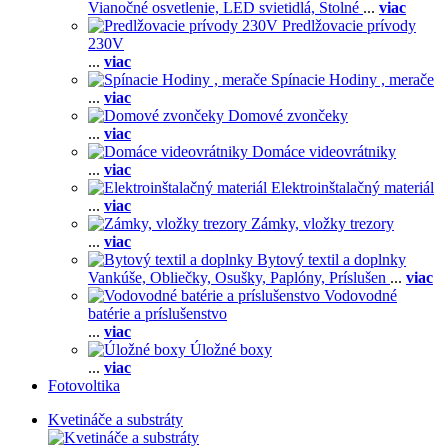
Vianočné osvetlenie,
LED svietidlá,
Stolné
...
viac
Predlžovacie prívody
230V
...
viac
Spínacie Hodiny , merače
...
viac
Domové zvončeky
...
viac
Domáce videovrátniky
...
viac
Elektroinštalačný materiál
...
viac
Zámky, vložky trezory
...
viac
Bytový textil a doplnky
Vankúše,
Obliečky,
Osušky,
Paplóny,
Príslušen
...
viac
Vodovodné
batérie a príslušenstvo
...
viac
Úložné boxy
...
viac
Fotovoltika
Kvetináče a substráty