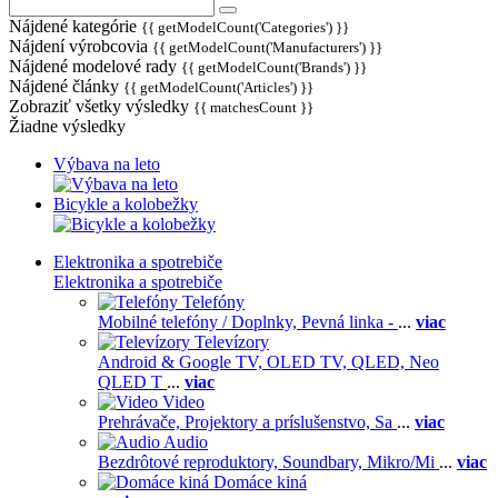
Nájdené kategórie
{{ getModelCount('Categories') }}
Nájdení výrobcovia
{{ getModelCount('Manufacturers') }}
Nájdené modelové rady
{{ getModelCount('Brands') }}
Nájdené články
{{ getModelCount('Articles') }}
Zobraziť všetky výsledky
{{ matchesCount }}
Žiadne výsledky
Výbava na leto
Bicykle a kolobežky
Elektronika a spotrebiče
Elektronika a spotrebiče
Telefóny
Mobilné telefóny / Doplnky,
Pevná linka -
...
viac
Televízory
Android & Google TV,
OLED TV,
QLED, Neo
QLED T
...
viac
Video
Prehrávače,
Projektory a príslušenstvo,
Sa
...
viac
Audio
Bezdrôtové reproduktory,
Soundbary,
Mikro/Mi
...
viac
Domáce kiná