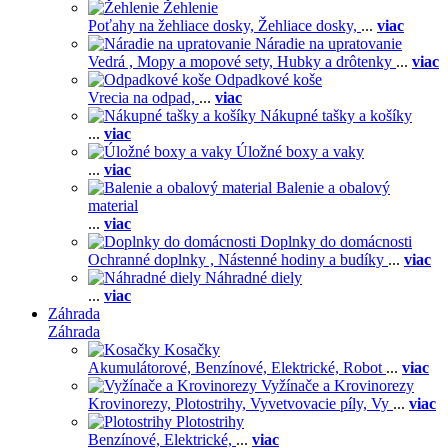
Žehlenie
Poťahy na žehliace dosky,
Žehliace dosky,
...
viac
Náradie na upratovanie
Vedrá ,
Mopy a mopové sety,
Hubky a drôtenky
...
viac
Odpadkové koše
Vrecia na odpad,
...
viac
Nákupné tašky a košíky
...
viac
Úložné boxy a vaky
...
viac
Balenie a obalový
material
...
viac
Doplnky do domácnosti
Ochranné doplnky ,
Nástenné hodiny a budíky
...
viac
Náhradné diely
...
viac
Záhrada
Záhrada
Kosačky
Akumulátorové,
Benzínové,
Elektrické,
Robot
...
viac
Vyžínače a Krovinorezy
Krovinorezy,
Plotostrihy,
Vyvetvovacie píly,
Vy
...
viac
Plotostrihy
Benzínové,
Elektrické,
...
viac