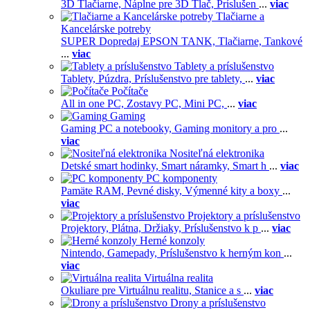
3D Tlačiarne,
Náplne pre 3D Tlač,
Príslušen
...
viac
Tlačiarne a
Kancelárske potreby
SUPER Dopredaj EPSON TANK,
Tlačiarne,
Tankové
...
viac
Tablety a príslušenstvo
Tablety,
Púzdra,
Príslušenstvo pre tablety,
...
viac
Počítače
All in one PC,
Zostavy PC,
Mini PC,
...
viac
Gaming
Gaming PC a notebooky,
Gaming monitory a pro
...
viac
Nositeľná elektronika
Detské smart hodinky,
Smart náramky,
Smart h
...
viac
PC komponenty
Pamäte RAM,
Pevné disky,
Výmenné kity a boxy
...
viac
Projektory a príslušenstvo
Projektory,
Plátna,
Držiaky,
Príslušenstvo k p
...
viac
Herné konzoly
Nintendo,
Gamepady,
Príslušenstvo k herným kon
...
viac
Virtuálna realita
Okuliare pre Virtuálnu realitu,
Stanice a s
...
viac
Drony a príslušenstvo