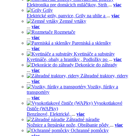
Elektronika pre domácich miláčikov,
Strih
...
viac
Grily
Elektrické grily, panvice,
Grily na uhlie a
...
viac
Zemné vrtáky
...
viac
Rozmetače
...
viac
Pareniská a skleníky
...
viac
Kvetináče a substráty
Kvetináče, obaly a hrantíky ,
Podložky po
...
viac
Dekorácie do záhrady
...
viac
Záhradné traktory, ridery
...
viac
Voziky, fúriky a
transportéry
...
viac
Vysokotlakové
čističe (WAPky)
Benzínové,
Elektrické,
...
viac
Záhradné náradie
Nožnice a štepárske nože,
Obrábanie pôdy
...
viac
Ochranné pomôcky
...
viac