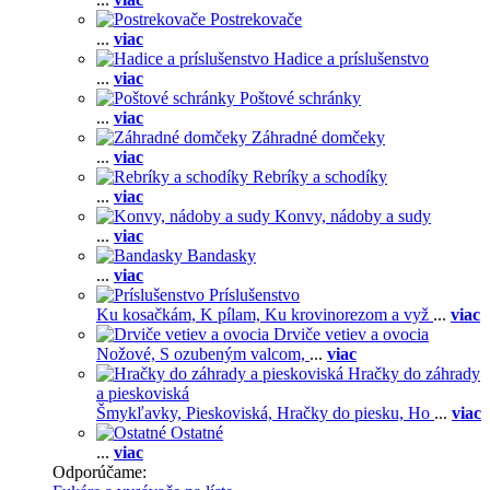
Postrekovače
...
viac
Hadice a príslušenstvo
...
viac
Poštové schránky
...
viac
Záhradné domčeky
...
viac
Rebríky a schodíky
...
viac
Konvy, nádoby a sudy
...
viac
Bandasky
...
viac
Príslušenstvo
Ku kosačkám,
K pílam,
Ku krovinorezom a vyž
...
viac
Drviče vetiev a ovocia
Nožové,
S ozubeným valcom,
...
viac
Hračky do záhrady
a pieskoviská
Šmykľavky,
Pieskoviská,
Hračky do piesku,
Ho
...
viac
Ostatné
...
viac
Odporúčame: