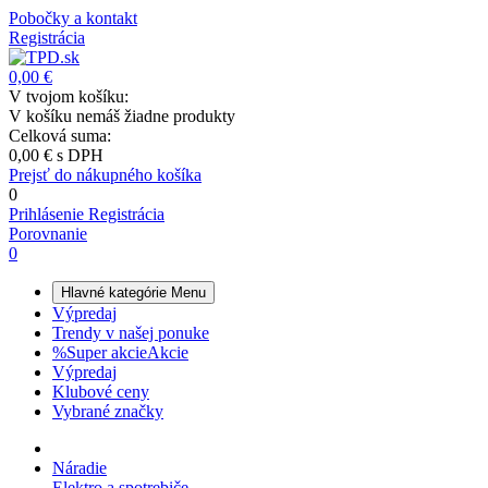
Pobočky a kontakt
Registrácia
0,00 €
V tvojom košíku:
V košíku nemáš žiadne produkty
Celková suma:
0,00 €
s DPH
Prejsť do nákupného košíka
0
Prihlásenie
Registrácia
Porovnanie
0
Hlavné kategórie
Menu
Výpredaj
Trendy v našej ponuke
%
Super akcie
Akcie
Výpredaj
Klubové ceny
Vybrané značky
Náradie
Elektro a spotrebiče