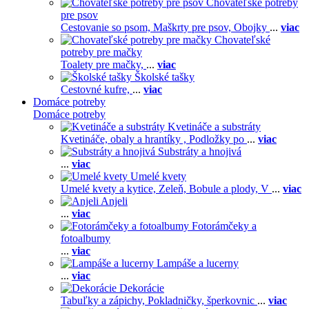
Chovateľské potreby
pre psov
Cestovanie so psom,
Maškrty pre psov,
Obojky
...
viac
Chovateľské
potreby pre mačky
Toalety pre mačky,
...
viac
Školské tašky
Cestovné kufre,
...
viac
Domáce potreby
Domáce potreby
Kvetináče a substráty
Kvetináče, obaly a hrantíky ,
Podložky po
...
viac
Substráty a hnojivá
...
viac
Umelé kvety
Umelé kvety a kytice,
Zeleň,
Bobule a plody,
V
...
viac
Anjeli
...
viac
Fotorámčeky a
fotoalbumy
...
viac
Lampáše a lucerny
...
viac
Dekorácie
Tabuľky a zápichy,
Pokladničky, šperkovnic
...
viac