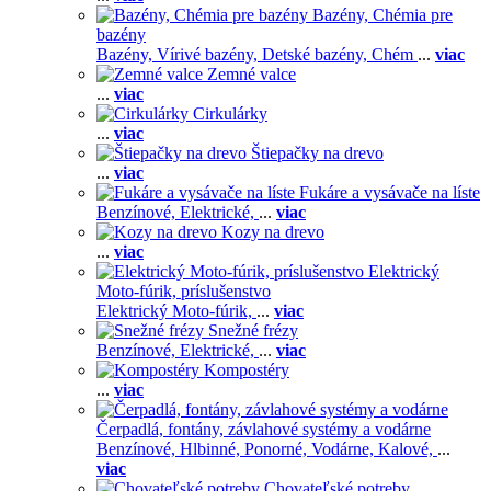
Bazény, Chémia pre
bazény
Bazény,
Vírivé bazény,
Detské bazény,
Chém
...
viac
Zemné valce
...
viac
Cirkulárky
...
viac
Štiepačky na drevo
...
viac
Fukáre a vysávače na líste
Benzínové,
Elektrické,
...
viac
Kozy na drevo
...
viac
Elektrický
Moto-fúrik, príslušenstvo
Elektrický Moto-fúrik,
...
viac
Snežné frézy
Benzínové,
Elektrické,
...
viac
Kompostéry
...
viac
Čerpadlá, fontány, závlahové systémy a vodárne
Benzínové,
Hlbinné,
Ponorné,
Vodárne,
Kalové,
...
viac
Chovateľské potreby