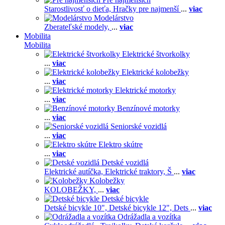
Starostlivosť o dieťa,
Hračky pre najmenší
...
viac
Modelárstvo
Zberateľské modely,
...
viac
Mobilita
Mobilita
Elektrické štvorkolky
...
viac
Elektrické kolobežky
...
viac
Elektrické motorky
...
viac
Benzínové motorky
...
viac
Seniorské vozidlá
...
viac
Elektro skútre
...
viac
Detské vozidlá
Elektrické autíčka,
Elektrické traktory,
Š
...
viac
Kolobežky
KOLOBEŽKY,
...
viac
Detské bicykle
Detské bicykle 10",
Detské bicykle 12",
Dets
...
viac
Odrážadla a vozítka