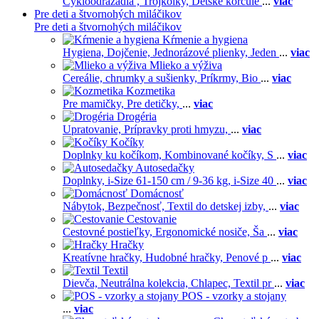
Cykloodrážadlá ,
Trojkolky,
Detské korčule
...
viac
Pre deti a štvornohých miláčikov
Pre deti a štvornohých miláčikov
Kŕmenie a hygiena
Hygiena,
Dojčenie,
Jednorázové plienky,
Jeden
...
viac
Mlieko a výživa
Cereálie, chrumky a sušienky,
Príkrmy,
Bio
...
viac
Kozmetika
Pre mamičky,
Pre detičky,
...
viac
Drogéria
Upratovanie,
Prípravky proti hmyzu,
...
viac
Kočíky
Doplnky ku kočíkom,
Kombinované kočíky,
S
...
viac
Autosedačky
Doplnky,
i-Size 61-150 cm / 9-36 kg,
i-Size 40
...
viac
Domácnosť
Nábytok,
Bezpečnosť,
Textil do detskej izby,
...
viac
Cestovanie
Cestovné postieľky,
Ergonomické nosiče,
Ša
...
viac
Hračky
Kreatívne hračky,
Hudobné hračky,
Penové p
...
viac
Textil
Dievča,
Neutrálna kolekcia,
Chlapec,
Textil pr
...
viac
POS - vzorky a stojany
...
viac