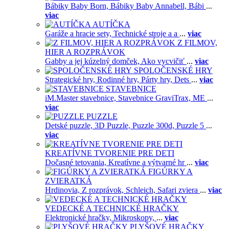
Bábiky Baby Born,
Bábiky Baby Annabell,
Bábi
...
viac
AUTÍČKA
Garáže a hracie sety,
Technické stroje a a
...
viac
Z FILMOV,
HIER A ROZPRÁVOK
Gabby a jej kúzelný domček,
Ako vycvičiť
...
viac
SPOLOČENSKÉ HRY
Strategické hry,
Rodinné hry,
Párty hry,
Dets
...
viac
STAVEBNICE
iM.Master stavebnice,
Stavebnice GraviTrax,
ME
...
viac
PUZZLE
Detské puzzle,
3D Puzzle,
Puzzle 300d,
Puzzle 5
...
viac
KREATÍVNE TVORENIE PRE DETI
Dočasné tetovania,
Kreatívne a výtvarné hr
...
viac
FIGÚRKY A
ZVIERATKÁ
Hrdinovia,
Z rozprávok,
Schleich,
Safari zviera
...
viac
VEDECKÉ A TECHNICKÉ HRAČKY
Elektronické hračky,
Mikroskopy,
...
viac
PLYŠOVÉ HRAČKY