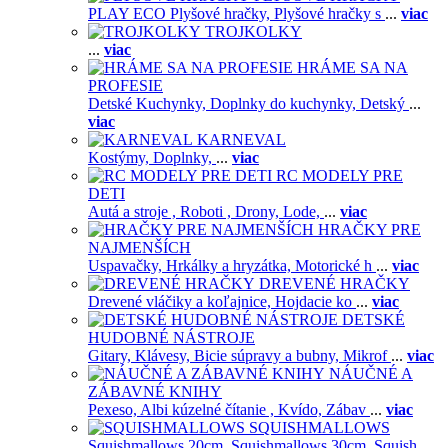
PLAY ECO Plyšové hračky,
Plyšové hračky s
...
viac
TROJKOLKY
...
viac
HRÁME SA NA
PROFESIE
Detské Kuchynky,
Doplnky do kuchynky,
Detský
...
viac
KARNEVAL
Kostýmy,
Doplnky,
...
viac
RC MODELY PRE
DETI
Autá a stroje ,
Roboti ,
Drony,
Lode,
...
viac
HRAČKY PRE
NAJMENŠÍCH
Uspavačky,
Hrkálky a hryzátka,
Motorické h
...
viac
DREVENÉ HRAČKY
Drevené vláčiky a koľajnice,
Hojdacie ko
...
viac
DETSKÉ
HUDOBNÉ NÁSTROJE
Gitary,
Klávesy,
Bicie súpravy a bubny,
Mikrof
...
viac
NÁUČNÉ A
ZÁBAVNÉ KNIHY
Pexeso,
Albi kúzelné čítanie ,
Kvído,
Zábav
...
viac
SQUISHMALLOWS
Squishmallows 20cm,
Squishmallows 30cm,
Squish
...