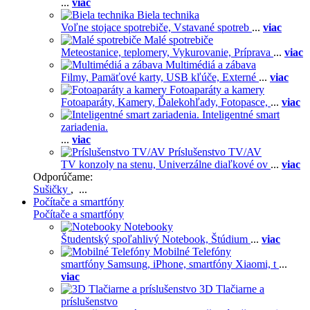
...
viac
Biela technika
Voľne stojace spotrebiče,
Vstavané spotreb
...
viac
Malé spotrebiče
Meteostanice, teplomery,
Vykurovanie,
Príprava
...
viac
Multimédiá a zábava
Filmy,
Pamäťové karty,
USB kľúče,
Externé
...
viac
Fotoaparáty a kamery
Fotoaparáty,
Kamery,
Ďalekohľady,
Fotopasce,
...
viac
Inteligentné smart
zariadenia.
...
viac
Príslušenstvo TV/AV
TV konzoly na stenu,
Univerzálne diaľkové ov
...
viac
Odporúčame:
Sušičky
, ...
Počítače a smartfóny
Počítače a smartfóny
Notebooky
Študentský spoľahlivý Notebook,
Štúdium
...
viac
Mobilné Telefóny
smartfóny Samsung,
iPhone,
smartfóny Xiaomi,
t
...
viac
3D Tlačiarne a
príslušenstvo