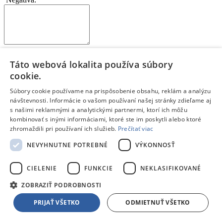
Napíš slabé stránky a nevýhody produktu
Táto webová lokalita používa súbory
Čo by mohlo byť na produkte lepšie?
cookie.
Každý bod napíš na nový riadok
Ak si s výrobkom 100% spokojný, toto políčko nevypĺňaj
Súbory cookie používame na prispôsobenie obsahu, reklám a analýzu
návštevnosti. Informácie o vašom používaní našej stránky zdieľame aj
Zhrnutie:
*
s našimi reklamnými a analytickými partnermi, ktorí ich môžu
kombinovať s inými informáciami, ktoré ste im poskytli alebo ktoré
zhromaždili pri používaní ich služieb.
Prečítať viac
NEVYHNUTNE POTREBNÉ
VÝKONNOSŤ
Kúpil by si si tento produkt znova? Alebo by si zvažoval iný?
CIELENIE
FUNKCIE
NEKLASIFIKOVANÉ
Prečo?
Aký je tvoj celkový pocit z používania produktu?
ZOBRAZIŤ PODROBNOSTI
Na čo je potrebné pri kúpe myslieť?
Pre akého zákazníka je tento produkt vhodný?
PRIJAŤ VŠETKO
ODMIETNUŤ VŠETKO
Odoslať hodnotenie