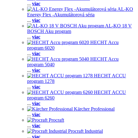
...
viac
AL-KO
Energy Flex -Akumulátorová séria
...
viac
AL-KO 18 V
BOSCH Aku program
...
viac
HECHT Accu
program 6020
...
viac
HECHT Accu
program 5040
...
viac
HECHT ACCU
program 1278
...
viac
HECHT ACCU
program 6260
...
viac
Kärcher Professional
...
viac
Procraft
...
viac
Procraft Industrial
...
viac