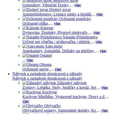
Motorové stroje
Generátory,
Vibračné Dosky,
...
viac
Drobný tovar
Autopríslušenstvo,
Lepiace pásky a lepidlá
...
viac
Ochranné pomôcky
Ochranné rúška,
...
viac
Kúrenie
Dymovina,
Doplnky,
Plynové ohrievače,
...
viac
Náradie-Príslušenstvo
Určené pre vŕtačku / uťahovačku / elektric
...
viac
Auto-moto
Autokamery,
Autorádiá,
Držiaky na telefóny,
...
viac
Ostatné
...
viac
Obrana
Ochranné spreje,
...
viac
Nábytok a zariadenie domácnosti a záhrady
Nábytok a zariadenie domácnosti a záhrady
Záhradný nábytok
Zostavy,
Lehátka,
Stoly,
Stoličky a kreslá,
Ser
...
viac
Kuchyne
Kuchyne MiniMax,
Vystavené kuchyne,
Drezy a d
...
viac
Obývačky
Obývačkové zostavy,
Samostatné skrinky,
Ko
...
viac