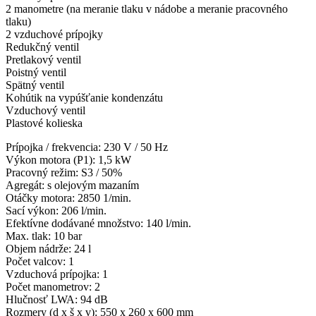
2 manometre (na meranie tlaku v nádobe a meranie pracovného
tlaku)
2 vzduchové prípojky
Redukčný ventil
Pretlakový ventil
Poistný ventil
Spätný ventil
Kohútik na vypúšťanie kondenzátu
Vzduchový ventil
Plastové kolieska
Prípojka / frekvencia: 230 V / 50 Hz
Výkon motora (P1): 1,5 kW
Pracovný režim: S3 / 50%
Agregát: s olejovým mazaním
Otáčky motora: 2850 1/min.
Sací výkon: 206 l/min.
Efektívne dodávané množstvo: 140 l/min.
Max. tlak: 10 bar
Objem nádrže: 24 l
Počet valcov: 1
Vzduchová prípojka: 1
Počet manometrov: 2
Hlučnosť LWA: 94 dB
Rozmery (d x š x v): 550 x 260 x 600 mm