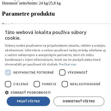
Hmotnosť netto/brutto: 24 kg/25,8 kg
Parametre produktu
Ostatné
Táto webová lokalita používa súbory
Výkon:
1.5 kW
cookie.
Maximálny tlak:
10 bar
Súbory cookie používame na prispôsobenie obsahu, reklám a analýzu
Nádrž:
24 l
návštevnosti. Informácie o vašom používaní našej stránky zdieľame aj
Hmotnosť:
24 kg
s našimi reklamnými a analytickými partnermi, ktorí ich môžu
Popis:
Kompresor
kombinovať s inými informáciami, ktoré ste im poskytli alebo ktoré
Zobraziť všetky parametre
Zobraziť iba základné parametre
zhromaždili pri používaní ich služieb.
Prečítať viac
Tento produkt nájdete aj v častiach:
NEVYHNUTNE POTREBNÉ
VÝKONNOSŤ
Kompresory
CIELENIE
FUNKCIE
NEKLASIFIKOVANÉ
ZOBRAZIŤ PODROBNOSTI
PRIJAŤ VŠETKO
ODMIETNUŤ VŠETKO
Žiadne dostupné recenzie