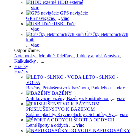
HDD externé
...
viac
GPS navigácie
GPS navigácie,
...
viac
USB kľúče
...
viac
Čítačky elektronických
kníh
...
viac
Odporúčame:
Notebooky
,
Mobilné Telefóny
,
Tablety a príslušenstvo
,
Kalkulačky
, ...
Hračky
Hračky
LETO - SLNKO -
VODA
Bazény,
Príslušenstvo k bazénom,
Paddleboa
...
viac
BAZÉNY
Nafukovacie bazény,
Bazény s konštrukciou,
...
viac
PRISLUŠENSTVO K BÁZENOM
Solárne plachty,
Krycie plachty ,
Schodíky,
Vy
...
viac
ŠPORT A ODDYCH
Letné športy a oddych ,
...
viac
NAFUKOVAČKY