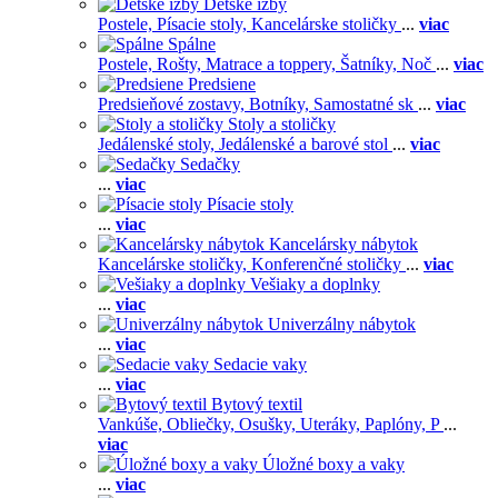
Detské izby
Postele,
Písacie stoly,
Kancelárske stoličky
...
viac
Spálne
Postele,
Rošty,
Matrace a toppery,
Šatníky,
Noč
...
viac
Predsiene
Predsieňové zostavy,
Botníky,
Samostatné sk
...
viac
Stoly a stoličky
Jedálenské stoly,
Jedálenské a barové stol
...
viac
Sedačky
...
viac
Písacie stoly
...
viac
Kancelársky nábytok
Kancelárske stoličky,
Konferenčné stoličky
...
viac
Vešiaky a doplnky
...
viac
Univerzálny nábytok
...
viac
Sedacie vaky
...
viac
Bytový textil
Vankúše,
Obliečky,
Osušky,
Uteráky,
Paplóny,
P
...
viac
Úložné boxy a vaky
...
viac