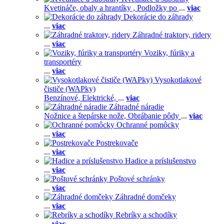
Kvetináče, obaly a hrantíky ,
Podložky po
...
viac
Dekorácie do záhrady
...
viac
Záhradné traktory, ridery
...
viac
Voziky, fúriky a
transportéry
...
viac
Vysokotlakové
čističe (WAPky)
Benzínové,
Elektrické,
...
viac
Záhradné náradie
Nožnice a štepárske nože,
Obrábanie pôdy
...
viac
Ochranné pomôcky
...
viac
Postrekovače
...
viac
Hadice a príslušenstvo
...
viac
Poštové schránky
...
viac
Záhradné domčeky
...
viac
Rebríky a schodíky
...
viac