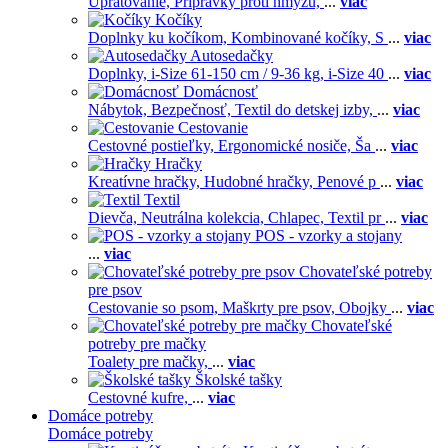
Upratovanie,
Prípravky proti hmyzu,
...
viac
Kočíky
Doplnky ku kočíkom,
Kombinované kočíky,
S
...
viac
Autosedačky
Doplnky,
i-Size 61-150 cm / 9-36 kg,
i-Size 40
...
viac
Domácnosť
Nábytok,
Bezpečnosť,
Textil do detskej izby,
...
viac
Cestovanie
Cestovné postieľky,
Ergonomické nosiče,
Ša
...
viac
Hračky
Kreatívne hračky,
Hudobné hračky,
Penové p
...
viac
Textil
Dievča,
Neutrálna kolekcia,
Chlapec,
Textil pr
...
viac
POS - vzorky a stojany
...
viac
Chovateľské potreby
pre psov
Cestovanie so psom,
Maškrty pre psov,
Obojky
...
viac
Chovateľské
potreby pre mačky
Toalety pre mačky,
...
viac
Školské tašky
Cestovné kufre,
...
viac
Domáce potreby
Domáce potreby