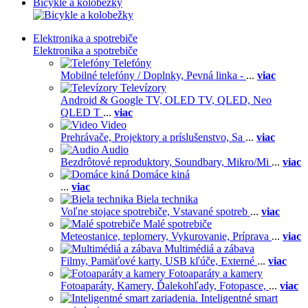
Bicykle a kolobežky
Elektronika a spotrebiče
Elektronika a spotrebiče
Telefóny
Mobilné telefóny / Doplnky,
Pevná linka -
...
viac
Televízory
Android & Google TV,
OLED TV,
QLED, Neo
QLED T
...
viac
Video
Prehrávače,
Projektory a príslušenstvo,
Sa
...
viac
Audio
Bezdrôtové reproduktory,
Soundbary,
Mikro/Mi
...
viac
Domáce kiná
...
viac
Biela technika
Voľne stojace spotrebiče,
Vstavané spotreb
...
viac
Malé spotrebiče
Meteostanice, teplomery,
Vykurovanie,
Príprava
...
viac
Multimédiá a zábava
Filmy,
Pamäťové karty,
USB kľúče,
Externé
...
viac
Fotoaparáty a kamery
Fotoaparáty,
Kamery,
Ďalekohľady,
Fotopasce,
...
viac
Inteligentné smart