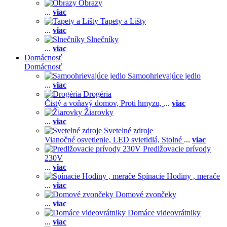
Obrazy
...
viac
Tapety a Lišty
...
viac
Slnečníky
...
viac
Domácnosť
Domácnosť
Samoohrievajúce jedlo
...
viac
Drogéria
Čistý a voňavý domov,
Proti hmyzu,
...
viac
Žiarovky
...
viac
Svetelné zdroje
Vianočné osvetlenie,
LED svietidlá,
Stolné
...
viac
Predlžovacie prívody
230V
...
viac
Spínacie Hodiny , merače
...
viac
Domové zvončeky
...
viac
Domáce videovrátniky
...
viac