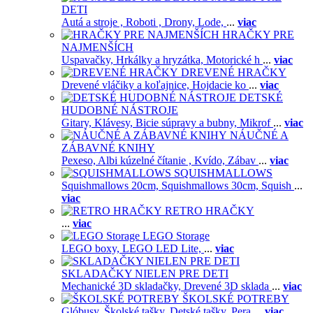
DETI
Autá a stroje ,
Roboti ,
Drony,
Lode,
...
viac
HRAČKY PRE
NAJMENŠÍCH
Uspavačky,
Hrkálky a hryzátka,
Motorické h
...
viac
DREVENÉ HRAČKY
Drevené vláčiky a koľajnice,
Hojdacie ko
...
viac
DETSKÉ
HUDOBNÉ NÁSTROJE
Gitary,
Klávesy,
Bicie súpravy a bubny,
Mikrof
...
viac
NÁUČNÉ A
ZÁBAVNÉ KNIHY
Pexeso,
Albi kúzelné čítanie ,
Kvído,
Zábav
...
viac
SQUISHMALLOWS
Squishmallows 20cm,
Squishmallows 30cm,
Squish
...
viac
RETRO HRAČKY
...
viac
LEGO Storage
LEGO boxy,
LEGO LED Lite,
...
viac
SKLADAČKY NIELEN PRE DETI
Mechanické 3D skladačky,
Drevené 3D sklada
...
viac
ŠKOLSKÉ POTREBY
Glóbusy,
Školské tašky,
Detské tašky,
Pera
...
viac