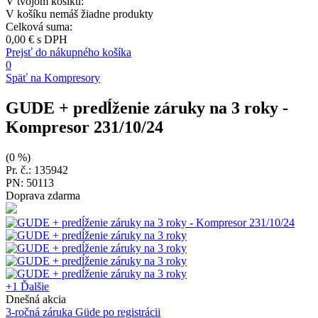
V tvojom košíku:
V košíku nemáš žiadne produkty
Celková suma:
0,00 €
s DPH
Prejsť do nákupného košíka
0
Späť na Kompresory
GUDE + predĺženie záruky na 3 roky
-
Kompresor 231/10/24
(0 %)
Pr. č.: 135942
PN: 50113
Doprava zdarma
+1
Ďalšie
Dnešná akcia
3-ročná záruka Güde po registrácii