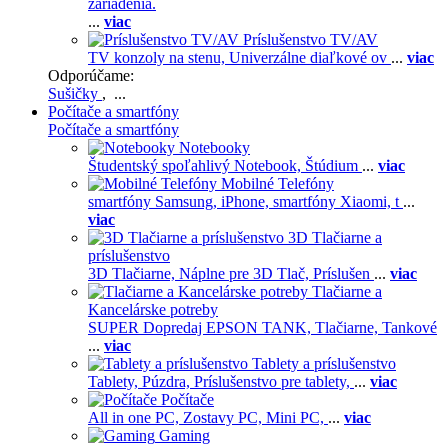
zariadenia.
...
viac
Príslušenstvo TV/AV
TV konzoly na stenu,
Univerzálne diaľkové ov
...
viac
Odporúčame:
Sušičky
, ...
Počítače a smartfóny
Počítače a smartfóny
Notebooky
Študentský spoľahlivý Notebook,
Štúdium
...
viac
Mobilné Telefóny
smartfóny Samsung,
iPhone,
smartfóny Xiaomi,
t
...
viac
3D Tlačiarne a
príslušenstvo
3D Tlačiarne,
Náplne pre 3D Tlač,
Príslušen
...
viac
Tlačiarne a
Kancelárske potreby
SUPER Dopredaj EPSON TANK,
Tlačiarne,
Tankové
...
viac
Tablety a príslušenstvo
Tablety,
Púzdra,
Príslušenstvo pre tablety,
...
viac
Počítače
All in one PC,
Zostavy PC,
Mini PC,
...
viac
Gaming