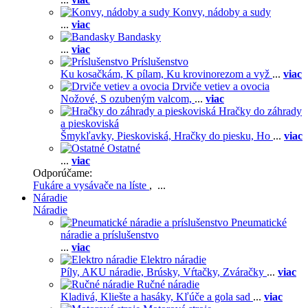
Konvy, nádoby a sudy
...
viac
Bandasky
...
viac
Príslušenstvo
Ku kosačkám,
K pílam,
Ku krovinorezom a vyž
...
viac
Drviče vetiev a ovocia
Nožové,
S ozubeným valcom,
...
viac
Hračky do záhrady
a pieskoviská
Šmykľavky,
Pieskoviská,
Hračky do piesku,
Ho
...
viac
Ostatné
...
viac
Odporúčame:
Fukáre a vysávače na líste
, ...
Náradie
Náradie
Pneumatické
náradie a príslušenstvo
...
viac
Elektro náradie
Píly,
AKU náradie,
Brúsky,
Vŕtačky,
Zváračky
...
viac
Ručné náradie
Kladivá,
Kliešte a hasáky,
Kľúče a gola sad
...
viac