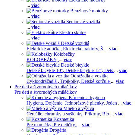
...
viac
Benzínové motorky
...
viac
Seniorské vozidlá
...
viac
Elektro skútre
...
viac
Detské vozidlá
Elektrické autíčka,
Elektrické traktory,
Š
...
viac
Kolobežky
KOLOBEŽKY,
...
viac
Detské bicykle
Detské bicykle 10",
Detské bicykle 12",
Dets
...
viac
Odrážadla a vozítka
Cykloodrážadlá ,
Trojkolky,
Detské korčule
...
viac
Pre deti a štvornohých miláčikov
Pre deti a štvornohých miláčikov
Kŕmenie a hygiena
Hygiena,
Dojčenie,
Jednorázové plienky,
Jeden
...
viac
Mlieko a výživa
Cereálie, chrumky a sušienky,
Príkrmy,
Bio
...
viac
Kozmetika
Pre mamičky,
Pre detičky,
...
viac
Drogéria