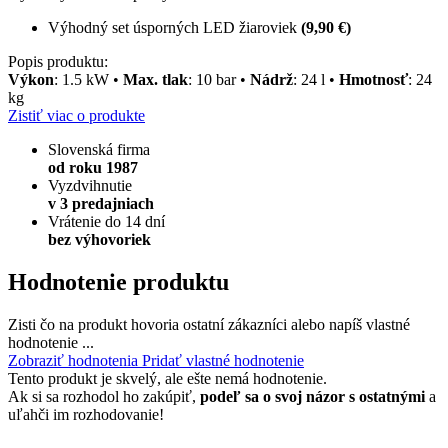
Výhodný set úsporných LED žiaroviek
(9,90 €)
Popis produktu:
Výkon
: 1.5 kW •
Max. tlak
: 10 bar •
Nádrž
: 24 l •
Hmotnosť
: 24
kg
Zistiť viac o produkte
Slovenská firma
od roku 1987
Vyzdvihnutie
v 3 predajniach
Vrátenie do 14 dní
bez výhovoriek
Hodnotenie produktu
Zisti čo na produkt hovoria ostatní zákazníci alebo napíš vlastné
hodnotenie ...
Zobraziť hodnotenia
Pridať vlastné hodnotenie
Tento produkt je skvelý, ale ešte nemá hodnotenie.
Ak si sa rozhodol ho zakúpiť,
podeľ sa o svoj názor s ostatnými
a
uľahči im rozhodovanie!