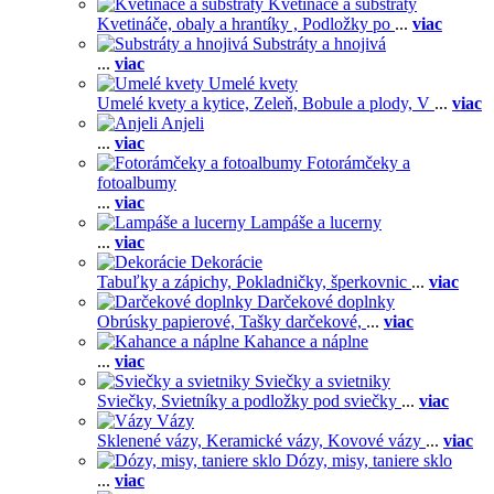
Kvetináče a substráty
Kvetináče, obaly a hrantíky ,
Podložky po
...
viac
Substráty a hnojivá
...
viac
Umelé kvety
Umelé kvety a kytice,
Zeleň,
Bobule a plody,
V
...
viac
Anjeli
...
viac
Fotorámčeky a
fotoalbumy
...
viac
Lampáše a lucerny
...
viac
Dekorácie
Tabuľky a zápichy,
Pokladničky, šperkovnic
...
viac
Darčekové doplnky
Obrúsky papierové,
Tašky darčekové,
...
viac
Kahance a náplne
...
viac
Sviečky a svietniky
Sviečky,
Svietníky a podložky pod sviečky
...
viac
Vázy
Sklenené vázy,
Keramické vázy,
Kovové vázy
...
viac
Dózy, misy, taniere sklo
...
viac