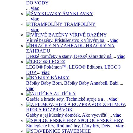
DO VODY
...
viac
ŠMYKĽAVKY
...
viac
TRAMPOLÍNY
...
viac
VÍRIVÉ BAZÉNY
Vírivé bazény,
Príslušenstvo k vírivým ba
...
viac
HRAČKY NA
ZÁHRADU
Detské domčeky a stany,
Detský záhradný ná
...
viac
LEGO®
LEGO® Pokémon™,
LEGO® Editions,
LEGO®
DUP
...
viac
BÁBIKY
Bábiky Baby Born,
Bábiky Baby Annabell,
Bábi
...
viac
AUTÍČKA
Garáže a hracie sety,
Technické stroje a a
...
viac
Z FILMOV,
HIER A ROZPRÁVOK
Gabby a jej kúzelný domček,
Ako vycvičiť
...
viac
SPOLOČENSKÉ HRY
Strategické hry,
Rodinné hry,
Párty hry,
Dets
...
viac
STAVEBNICE