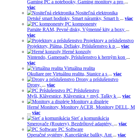
Gaming PC a notebooky,
Gaming monitory a pro
...
viac
Nositeľná elektronika
Detské smart hodinky,
Smart náramky,
Smart h
...
viac
PC komponenty
Pamäte RAM,
Pevné disky,
Výmenné kity a boxy
...
viac
Projektory a príslušenstvo
Projektory,
Plátna,
Držiaky,
Príslušenstvo k p
...
viac
Herné konzoly
Nintendo,
Gamepady,
Príslušenstvo k herným kon
...
viac
Virtuálna realita
Okuliare pre Virtuálnu realitu,
Stanice a s
...
viac
Drony a príslušenstvo
Drony,
...
viac
PC Príslušenstvo
Myši,
Klávesnice,
Klávesnica + myš,
Tašky k
...
viac
Monitory a displeje
Herné Monitory,
Monitory ACER,
Monitory DELL,
M
...
viac
Sieť a komunikácia
Smerovače (Routery),
Bezdrôtové adaptéry,
...
viac
PC Software
Operačné systémy,
Kancelárske balíky,
Ant
...
viac