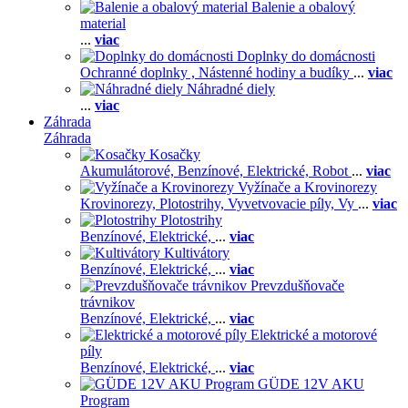
Balenie a obalový
material
...
viac
Doplnky do domácnosti
Ochranné doplnky ,
Nástenné hodiny a budíky
...
viac
Náhradné diely
...
viac
Záhrada
Záhrada
Kosačky
Akumulátorové,
Benzínové,
Elektrické,
Robot
...
viac
Vyžínače a Krovinorezy
Krovinorezy,
Plotostrihy,
Vyvetvovacie píly,
Vy
...
viac
Plotostrihy
Benzínové,
Elektrické,
...
viac
Kultivátory
Benzínové,
Elektrické,
...
viac
Prevzdušňovače
trávnikov
Benzínové,
Elektrické,
...
viac
Elektrické a motorové
píly
Benzínové,
Elektrické,
...
viac
GÜDE 12V AKU
Program