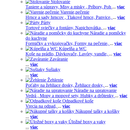
Stolovanie
Taniere a súpravy,
Misy a misky ,
Príbory,
Poh
...
viac
Varenie,pečenie
Hrnce a sady hrncov ,
Tlakové hrnce,
Panvice,
...
viac
Párty
Tortové sviečky a fontány,
Napichovátka,
...
viac
Náradie a pomôcky
do kuchyne
Formičky a vykrajovačky,
Formy na pečenie,
...
viac
Kúpelňa a WC
Koše na prádlo,
Dávkovače,
Lavóry, vandle,
...
viac
Zaváranie
...
viac
Sušiaky
...
viac
Žehlenie
Poťahy na žehliace dosky,
Žehliace dosky,
...
viac
Náradie na upratovanie
Vedrá ,
Mopy a mopové sety,
Hubky a drôtenky
...
viac
Odpadkové koše
Vrecia na odpad,
...
viac
Nákupné tašky a košíky
...
viac
Úložné boxy a vaky
...
viac