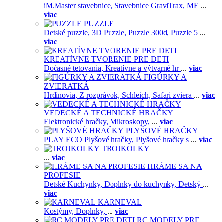
iM.Master stavebnice,
Stavebnice GraviTrax,
ME
...
viac
PUZZLE
Detské puzzle,
3D Puzzle,
Puzzle 300d,
Puzzle 5
...
viac
KREATÍVNE TVORENIE PRE DETI
Dočasné tetovania,
Kreatívne a výtvarné hr
...
viac
FIGÚRKY A
ZVIERATKÁ
Hrdinovia,
Z rozprávok,
Schleich,
Safari zviera
...
viac
VEDECKÉ A TECHNICKÉ HRAČKY
Elektronické hračky,
Mikroskopy,
...
viac
PLYŠOVÉ HRAČKY
PLAY ECO Plyšové hračky,
Plyšové hračky s
...
viac
TROJKOLKY
...
viac
HRÁME SA NA
PROFESIE
Detské Kuchynky,
Doplnky do kuchynky,
Detský
...
viac
KARNEVAL
Kostýmy,
Doplnky,
...
viac
RC MODELY PRE