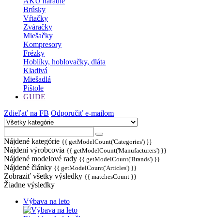
AKU náradie
Brúsky
Vŕtačky
Zváračky
Miešačky
Kompresory
Frézky
Hoblíky, hoblovačky, dláta
Kladivá
Miešadlá
Pištole
GUDE
Zdieľať na FB
Odporučiť e-mailom
Nájdené kategórie
{{ getModelCount('Categories') }}
Nájdení výrobcovia
{{ getModelCount('Manufacturers') }}
Nájdené modelové rady
{{ getModelCount('Brands') }}
Nájdené články
{{ getModelCount('Articles') }}
Zobraziť všetky výsledky
{{ matchesCount }}
Žiadne výsledky
Výbava na leto