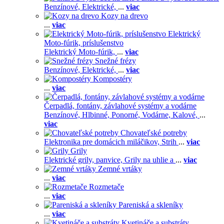
Benzínové,
Elektrické,
...
viac
Kozy na drevo
...
viac
Elektrický
Moto-fúrik, príslušenstvo
Elektrický Moto-fúrik,
...
viac
Snežné frézy
Benzínové,
Elektrické,
...
viac
Kompostéry
...
viac
Čerpadlá, fontány, závlahové systémy a vodárne
Benzínové,
Hlbinné,
Ponorné,
Vodárne,
Kalové,
...
viac
Chovateľské potreby
Elektronika pre domácich miláčikov,
Strih
...
viac
Grily
Elektrické grily, panvice,
Grily na uhlie a
...
viac
Zemné vrtáky
...
viac
Rozmetače
...
viac
Pareniská a skleníky
...
viac
Kvetináče a substráty