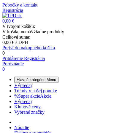
Pobočky a kontakt
Registrácia
0,00 €
V tvojom košíku:
V košíku nemáš žiadne produkty
Celková suma:
0,00 €
s DPH
Prejsť do nákupného košíka
0
Prihlásenie
Registrácia
Porovnanie
0
Hlavné kategórie
Menu
Výpredaj
Trendy v našej ponuke
%
Super akcie
Akcie
Výpredaj
Klubové ceny
Vybrané značky
Náradie
Elektro a spotrebiče