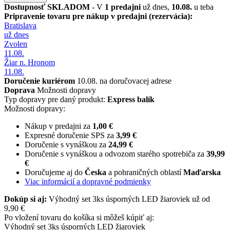
Dostupnosť
SKLADOM
- V
1 predajni
už dnes,
10.08.
u teba
Pripravenie tovaru pre nákup v predajni (rezervácia):
Bratislava
už dnes
Zvolen
11.08.
Žiar n. Hronom
11.08.
Doručenie kuriérom
10.08. na doručovacej adrese
Doprava
Možnosti dopravy
Typ dopravy pre daný produkt:
Express balík
Možnosti dopravy:
Nákup v predajni za
1,00 €
Expresné doručenie SPS za
3,99 €
Doručenie s vynáškou za
24,99 €
Doručenie s vynáškou a odvozom starého spotrebiča za
39,99
€
Doručujeme aj do
Česka
a pohraničných oblastí
Maďarska
Viac informácií a dopravné podmienky
Dokúp si aj:
Výhodný set 3ks úsporných LED žiaroviek už od
9,90 €
Po vložení tovaru do košíka si môžeš kúpiť aj:
Výhodný set 3ks úsporných LED žiaroviek