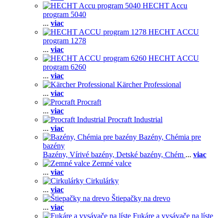
HECHT Accu
program 5040
...
viac
HECHT ACCU
program 1278
...
viac
HECHT ACCU
program 6260
...
viac
Kärcher Professional
...
viac
Procraft
...
viac
Procraft Industrial
...
viac
Bazény, Chémia pre
bazény
Bazény,
Vírivé bazény,
Detské bazény,
Chém
...
viac
Zemné valce
...
viac
Cirkulárky
...
viac
Štiepačky na drevo
...
viac
Fukáre a vysávače na líste