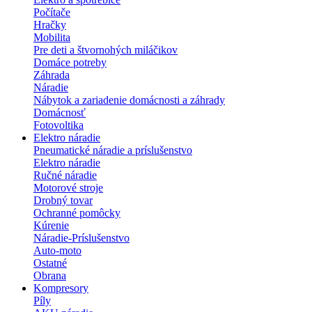
Počítače
Hračky
Mobilita
Pre deti a štvornohých miláčikov
Domáce potreby
Záhrada
Náradie
Nábytok a zariadenie domácnosti a záhrady
Domácnosť
Fotovoltika
Elektro náradie
Pneumatické náradie a príslušenstvo
Elektro náradie
Ručné náradie
Motorové stroje
Drobný tovar
Ochranné pomôcky
Kúrenie
Náradie-Príslušenstvo
Auto-moto
Ostatné
Obrana
Kompresory
Píly