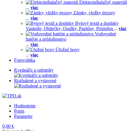
Elektroinštalačný materiál
...
viac
Zámky, vložky trezory
...
viac
Bytový textil a doplnky
Vankúše,
Obliečky,
Osušky,
Paplóny,
Príslušen
...
viac
Vodovodné
batérie a príslušenstvo
...
viac
Úložné boxy
...
viac
Fotovoltika
Kvetináče a substráty
Rozbalené a vystavené
Hodnotenie
Popis
Parametre
0,00 €