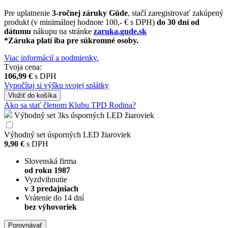
Pre uplatnenie
3-ročnej záruky Güde
, stačí zaregistrovať zakúpený
produkt (v minimálnej hodnote 100,- € s DPH)
do 30 dní od
dátumu
nákupu na stránke
zaruka.gude.sk
*Záruka platí iba pre súkromné osoby.
Viac informácií a podmienky.
Tvoja cena:
106,99 €
s DPH
Vypočítaj si výšku svojej splátky
Vložiť
do košíka
Ako sa stať členom Klubu TPD Rodina?
Výhodný set 3ks úsporných LED žiaroviek
Výhodný set úsporných LED žiaroviek
9,90 €
s DPH
Slovenská firma
od roku 1987
Vyzdvihnutie
v 3 predajniach
Vrátenie do 14 dní
bez výhovoriek
Porovnávať