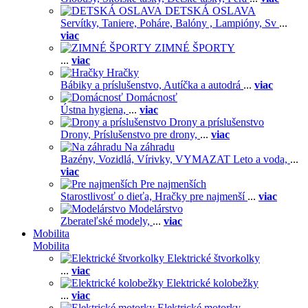
DETSKÁ OSLAVA
Servítky,
Taniere,
Poháre,
Balóny ,
Lampióny,
Sv
...
viac
ZIMNÉ ŠPORTY
...
viac
Hračky
Bábiky a príslušenstvo,
Autíčka a autodrá
...
viac
Domácnosť
Ústna hygiena,
...
viac
Drony a príslušenstvo
Drony,
Príslušenstvo pre drony,
...
viac
Na záhradu
Bazény,
Vozidlá,
Vírivky,
VYMAZAT Leto a voda,
...
viac
Pre najmenších
Starostlivosť o dieťa,
Hračky pre najmenší
...
viac
Modelárstvo
Zberateľské modely,
...
viac
Mobilita
Mobilita
Elektrické štvorkolky
...
viac
Elektrické kolobežky
...
viac
Elektrické motorky