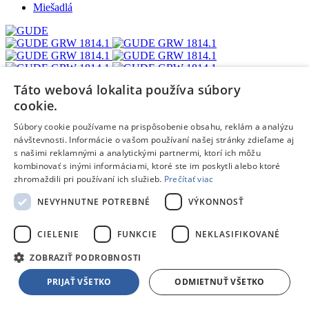
Miešadlá
Táto webová lokalita používa súbory
cookie.
Žiadne dostupné recenzie
Súbory cookie používame na prispôsobenie obsahu, reklám a analýzu
Pridať hodnotenie
návštevnosti. Informácie o vašom používaní našej stránky zdieľame aj
Hodnotenie produktu:
GUDE GRW 1814.1
s našimi reklamnými a analytickými partnermi, ktorí ich môžu
Tvoj email:
*
kombinovať s inými informáciami, ktoré ste im poskytli alebo ktoré
zhromaždili pri používaní ich služieb.
Prečítať viac
Tvoje meno:
*
NEVYHNUTNE POTREBNÉ
VÝKONNOSŤ
Email nebude zverejnený
Ochrana osobných údajov
Polia označené hviezdičkou sú povinné
CIELENIE
FUNKCIE
NEKLASIFIKOVANÉ
Hodnotenie:
*
ZOBRAZIŤ PODROBNOSTI
Odporúčal by si tento produkt svojim známym?
*
Áno
PRIJAŤ VŠETKO
ODMIETNUŤ VŠETKO
Nie
Pozitíva: