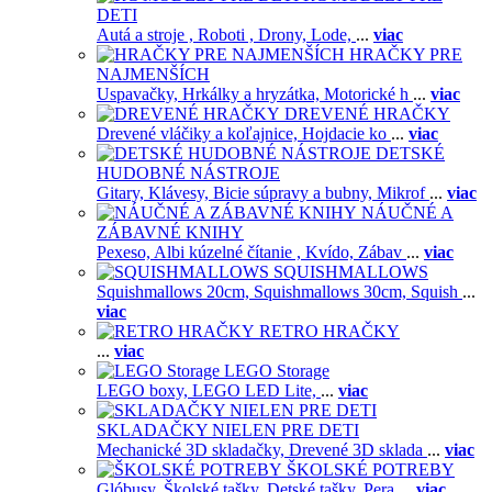
DETI
Autá a stroje ,
Roboti ,
Drony,
Lode,
...
viac
HRAČKY PRE
NAJMENŠÍCH
Uspavačky,
Hrkálky a hryzátka,
Motorické h
...
viac
DREVENÉ HRAČKY
Drevené vláčiky a koľajnice,
Hojdacie ko
...
viac
DETSKÉ
HUDOBNÉ NÁSTROJE
Gitary,
Klávesy,
Bicie súpravy a bubny,
Mikrof
...
viac
NÁUČNÉ A
ZÁBAVNÉ KNIHY
Pexeso,
Albi kúzelné čítanie ,
Kvído,
Zábav
...
viac
SQUISHMALLOWS
Squishmallows 20cm,
Squishmallows 30cm,
Squish
...
viac
RETRO HRAČKY
...
viac
LEGO Storage
LEGO boxy,
LEGO LED Lite,
...
viac
SKLADAČKY NIELEN PRE DETI
Mechanické 3D skladačky,
Drevené 3D sklada
...
viac
ŠKOLSKÉ POTREBY
Glóbusy,
Školské tašky,
Detské tašky,
Pera
...
viac