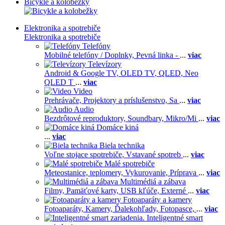
Bicykle a kolobežky
Elektronika a spotrebiče
Elektronika a spotrebiče
Telefóny
Mobilné telefóny / Doplnky,
Pevná linka -
...
viac
Televízory
Android & Google TV,
OLED TV,
QLED, Neo
QLED T
...
viac
Video
Prehrávače,
Projektory a príslušenstvo,
Sa
...
viac
Audio
Bezdrôtové reproduktory,
Soundbary,
Mikro/Mi
...
viac
Domáce kiná
...
viac
Biela technika
Voľne stojace spotrebiče,
Vstavané spotreb
...
viac
Malé spotrebiče
Meteostanice, teplomery,
Vykurovanie,
Príprava
...
viac
Multimédiá a zábava
Filmy,
Pamäťové karty,
USB kľúče,
Externé
...
viac
Fotoaparáty a kamery
Fotoaparáty,
Kamery,
Ďalekohľady,
Fotopasce,
...
viac
Inteligentné smart