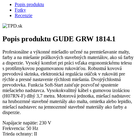
Popis produktu
Fotky
Recenzie
Popis produktu
GUDE GRW 1814.1
Profesionálne a výkonné miešadlo určené na premiešavanie malty,
farby a na miešanie práškových stavebných materiálov, ako sú farby
a disperzie. Vysoký komfort pri práci vďaka ergonomickému telesu
s protišmykovou pogumovanou rukoväťou. Robustná kovová
prevodová skrinka, elektronická regulácia otáčok v rukoväti pre
rýchle a presné nastavenie rýchlosti miešania. Dvojrýchlostná
prevodovka. Funkcia Soft-Start zaisťuje pozvoľné spustenie
miešacieho nadstavca. Vysokokvalitný kábel s gumovou izoláciou
(H07RN-F) dlhý 3,7 metra. Motorová jednotka, miešací nadstavec
na hrubozrnné stavebné materiály ako malta, omietka alebo lepidlo,
miešací nadstavec na jemnozrnné stavebné materiály ako farby a
disperzie.
Napájacie napätie: 230 V
Frekvencia: 50 Hz
Trieda ochrany: II