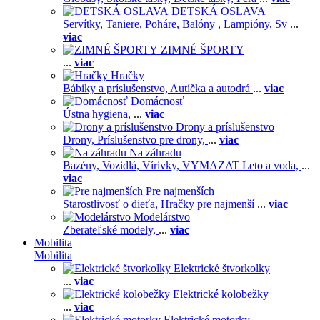
DETSKÁ OSLAVA
Servítky,
Taniere,
Poháre,
Balóny ,
Lampióny,
Sv
...
viac
ZIMNÉ ŠPORTY
...
viac
Hračky
Bábiky a príslušenstvo,
Autíčka a autodrá
...
viac
Domácnosť
Ústna hygiena,
...
viac
Drony a príslušenstvo
Drony,
Príslušenstvo pre drony,
...
viac
Na záhradu
Bazény,
Vozidlá,
Vírivky,
VYMAZAT Leto a voda,
...
viac
Pre najmenších
Starostlivosť o dieťa,
Hračky pre najmenší
...
viac
Modelárstvo
Zberateľské modely,
...
viac
Mobilita
Mobilita
Elektrické štvorkolky
...
viac
Elektrické kolobežky
...
viac
Elektrické motorky