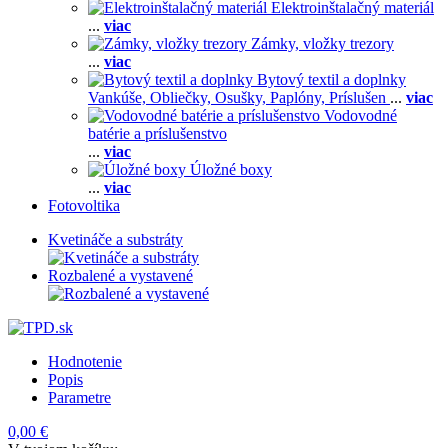
Elektroinštalačný materiál
...
viac
Zámky, vložky trezory
...
viac
Bytový textil a doplnky
Vankúše,
Obliečky,
Osušky,
Paplóny,
Príslušen
...
viac
Vodovodné
batérie a príslušenstvo
...
viac
Úložné boxy
...
viac
Fotovoltika
Kvetináče a substráty
Rozbalené a vystavené
Hodnotenie
Popis
Parametre
0,00 €