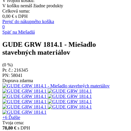
V tvojom košíku:
V košíku nemáš žiadne produkty
Celková suma:
0,00 €
s DPH
Prejsť do nákupného košíka
0
Späť na Miešadlá
GUDE GRW 1814.1
- Miešadlo
stavebných materiálov
(0 %)
Pr. č.: 216345
PN: 58041
Doprava zdarma
+6
Ďalšie
Tvoja cena:
78,80 €
s DPH