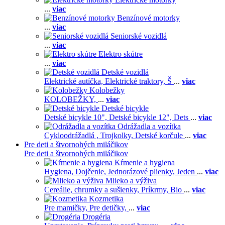
...
viac
Benzínové motorky
...
viac
Seniorské vozidlá
...
viac
Elektro skútre
...
viac
Detské vozidlá
Elektrické autíčka,
Elektrické traktory,
Š
...
viac
Kolobežky
KOLOBEŽKY,
...
viac
Detské bicykle
Detské bicykle 10",
Detské bicykle 12",
Dets
...
viac
Odrážadla a vozítka
Cykloodrážadlá ,
Trojkolky,
Detské korčule
...
viac
Pre deti a štvornohých miláčikov
Pre deti a štvornohých miláčikov
Kŕmenie a hygiena
Hygiena,
Dojčenie,
Jednorázové plienky,
Jeden
...
viac
Mlieko a výživa
Cereálie, chrumky a sušienky,
Príkrmy,
Bio
...
viac
Kozmetika
Pre mamičky,
Pre detičky,
...
viac
Drogéria