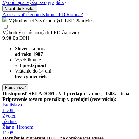
Vypočítaj si výšku svojej splátky
Vložiť
do košíka
Ako sa stať členom Klubu TPD Rodina?
Výhodný set 3ks úsporných LED žiaroviek
Výhodný set úsporných LED žiaroviek
9,90 €
s DPH
Slovenská firma
od roku 1987
Vyzdvihnutie
v 3 predajniach
Vrátenie do 14 dní
bez výhovoriek
Porovnávať
Dostupnosť
SKLADOM
- V
1 predajni
už dnes,
10.08.
u teba
Pripravenie tovaru pre nákup v predajni (rezervácia):
Bratislava
11.08.
Zvolen
už dnes
Žiar n. Hronom
11.08.
Doručenie kuriérom
10.08. na doručovacej adrese