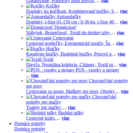
Upratovanie,
Prípravky proti hmyzu,
...
viac
Kočíky
Doplnky ku kočíkom,
Kombinované kočíky,
S
...
viac
Autosedačky
Doplnky,
i-Size 61-150 cm / 9-36 kg,
i-Size 40
...
viac
Domácnosť
Nábytok,
Bezpečnosť,
Textil do detskej izby,
...
viac
Cestovanie
Cestovné postieľky,
Ergonomické nosiče,
Ša
...
viac
Hračky
Kreatívne hračky,
Hudobné hračky,
Penové p
...
viac
Textil
Dievča,
Neutrálna kolekcia,
Chlapec,
Textil pr
...
viac
POS - vzorky a stojany
...
viac
Chovateľské potreby
pre psov
Cestovanie so psom,
Maškrty pre psov,
Obojky
...
viac
Chovateľské
potreby pre mačky
Toalety pre mačky,
...
viac
Školské tašky
Cestovné kufre,
...
viac
Domáce potreby
Domáce potreby