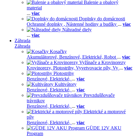
Balenie a obalový
material
...
viac
Doplnky do domácnosti
Ochranné doplnky ,
Nástenné hodiny a budíky
...
viac
Náhradné diely
...
viac
Záhrada
Záhrada
Kosačky
Akumulátorové,
Benzínové,
Elektrické,
Robot
...
viac
Vyžínače a Krovinorezy
Krovinorezy,
Plotostrihy,
Vyvetvovacie píly,
Vy
...
viac
Plotostrihy
Benzínové,
Elektrické,
...
viac
Kultivátory
Benzínové,
Elektrické,
...
viac
Prevzdušňovače
trávnikov
Benzínové,
Elektrické,
...
viac
Elektrické a motorové
píly
Benzínové,
Elektrické,
...
viac
GÜDE 12V AKU
Program