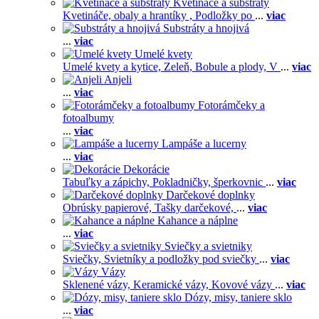
Kvetináče a substráty
Kvetináče, obaly a hrantíky ,
Podložky po
...
viac
Substráty a hnojivá
...
viac
Umelé kvety
Umelé kvety a kytice,
Zeleň,
Bobule a plody,
V
...
viac
Anjeli
...
viac
Fotorámčeky a
fotoalbumy
...
viac
Lampáše a lucerny
...
viac
Dekorácie
Tabuľky a zápichy,
Pokladničky, šperkovnic
...
viac
Darčekové doplnky
Obrúsky papierové,
Tašky darčekové,
...
viac
Kahance a náplne
...
viac
Sviečky a svietniky
Sviečky,
Svietníky a podložky pod sviečky
...
viac
Vázy
Sklenené vázy,
Keramické vázy,
Kovové vázy
...
viac
Dózy, misy, taniere sklo
...
viac