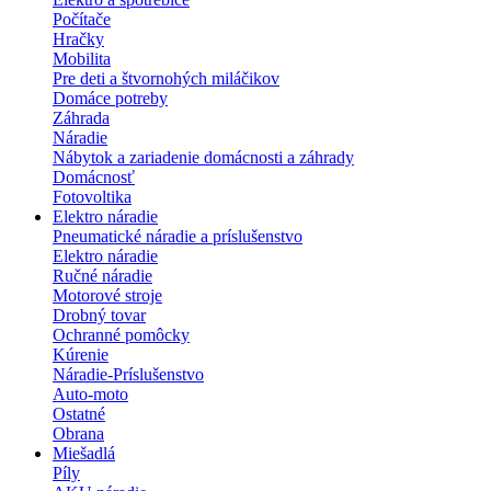
Počítače
Hračky
Mobilita
Pre deti a štvornohých miláčikov
Domáce potreby
Záhrada
Náradie
Nábytok a zariadenie domácnosti a záhrady
Domácnosť
Fotovoltika
Elektro náradie
Pneumatické náradie a príslušenstvo
Elektro náradie
Ručné náradie
Motorové stroje
Drobný tovar
Ochranné pomôcky
Kúrenie
Náradie-Príslušenstvo
Auto-moto
Ostatné
Obrana
Miešadlá
Píly