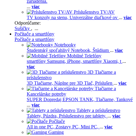
zariadenia.
...
viac
Príslušenstvo TV/AV
TV konzoly na stenu,
Univerzálne diaľkové ov
...
viac
Odporúčame:
Sušičky
, ...
Počítače a smartfóny
Počítače a smartfóny
Notebooky
Študentský spoľahlivý Notebook,
Štúdium
...
viac
Mobilné Telefóny
smartfóny Samsung,
iPhone,
smartfóny Xiaomi,
t
...
viac
3D Tlačiarne a
príslušenstvo
3D Tlačiarne,
Náplne pre 3D Tlač,
Príslušen
...
viac
Tlačiarne a
Kancelárske potreby
SUPER Dopredaj EPSON TANK,
Tlačiarne,
Tankové
...
viac
Tablety a príslušenstvo
Tablety,
Púzdra,
Príslušenstvo pre tablety,
...
viac
Počítače
All in one PC,
Zostavy PC,
Mini PC,
...
viac
Gaming