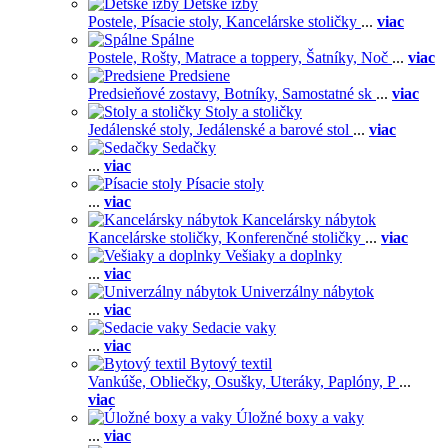
Detské izby
Postele,
Písacie stoly,
Kancelárske stoličky
...
viac
Spálne
Postele,
Rošty,
Matrace a toppery,
Šatníky,
Noč
...
viac
Predsiene
Predsieňové zostavy,
Botníky,
Samostatné sk
...
viac
Stoly a stoličky
Jedálenské stoly,
Jedálenské a barové stol
...
viac
Sedačky
...
viac
Písacie stoly
...
viac
Kancelársky nábytok
Kancelárske stoličky,
Konferenčné stoličky
...
viac
Vešiaky a doplnky
...
viac
Univerzálny nábytok
...
viac
Sedacie vaky
...
viac
Bytový textil
Vankúše,
Obliečky,
Osušky,
Uteráky,
Paplóny,
P
...
viac
Úložné boxy a vaky
...
viac