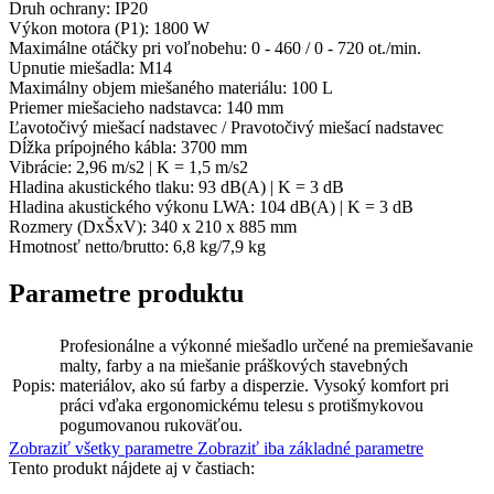
Druh ochrany: IP20
Výkon motora (P1): 1800 W
Maximálne otáčky pri voľnobehu: 0 - 460 / 0 - 720 ot./min.
Upnutie miešadla: M14
Maximálny objem miešaného materiálu: 100 L
Priemer miešacieho nadstavca: 140 mm
Ľavotočivý miešací nadstavec / Pravotočivý miešací nadstavec
Dĺžka prípojného kábla: 3700 mm
Vibrácie: 2,96 m/s2 | K = 1,5 m/s2
Hladina akustického tlaku: 93 dB(A) | K = 3 dB
Hladina akustického výkonu LWA: 104 dB(A) | K = 3 dB
Rozmery (DxŠxV): 340 x 210 x 885 mm
Hmotnosť netto/brutto: 6,8 kg/7,9 kg
Parametre produktu
Profesionálne a výkonné miešadlo určené na premiešavanie
malty, farby a na miešanie práškových stavebných
Popis:
materiálov, ako sú farby a disperzie. Vysoký komfort pri
práci vďaka ergonomickému telesu s protišmykovou
pogumovanou rukoväťou.
Zobraziť všetky parametre
Zobraziť iba základné parametre
Tento produkt nájdete aj v častiach: