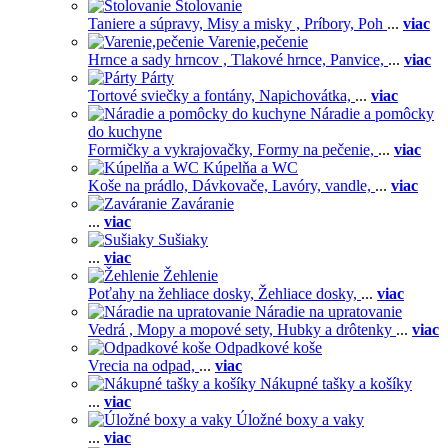
Stolovanie
Taniere a súpravy,
Misy a misky ,
Príbory,
Poh
...
viac
Varenie,pečenie
Hrnce a sady hrncov ,
Tlakové hrnce,
Panvice,
...
viac
Párty
Tortové sviečky a fontány,
Napichovátka,
...
viac
Náradie a pomôcky
do kuchyne
Formičky a vykrajovačky,
Formy na pečenie,
...
viac
Kúpelňa a WC
Koše na prádlo,
Dávkovače,
Lavóry, vandle,
...
viac
Zaváranie
...
viac
Sušiaky
...
viac
Žehlenie
Poťahy na žehliace dosky,
Žehliace dosky,
...
viac
Náradie na upratovanie
Vedrá ,
Mopy a mopové sety,
Hubky a drôtenky
...
viac
Odpadkové koše
Vrecia na odpad,
...
viac
Nákupné tašky a košíky
...
viac
Úložné boxy a vaky
...
viac