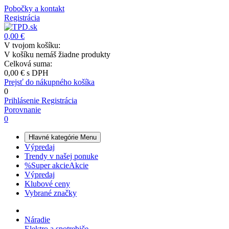
Pobočky a kontakt
Registrácia
0,00 €
V tvojom košíku:
V košíku nemáš žiadne produkty
Celková suma:
0,00 €
s DPH
Prejsť do nákupného košíka
0
Prihlásenie
Registrácia
Porovnanie
0
Hlavné kategórie
Menu
Výpredaj
Trendy v našej ponuke
%
Super akcie
Akcie
Výpredaj
Klubové ceny
Vybrané značky
Náradie
Elektro a spotrebiče