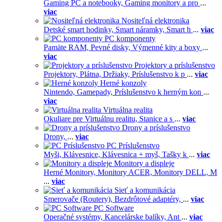
Gaming PC a notebooky,
Gaming monitory a pro
...
viac
Nositeľná elektronika
Detské smart hodinky,
Smart náramky,
Smart h
...
viac
PC komponenty
Pamäte RAM,
Pevné disky,
Výmenné kity a boxy
...
viac
Projektory a príslušenstvo
Projektory,
Plátna,
Držiaky,
Príslušenstvo k p
...
viac
Herné konzoly
Nintendo,
Gamepady,
Príslušenstvo k herným kon
...
viac
Virtuálna realita
Okuliare pre Virtuálnu realitu,
Stanice a s
...
viac
Drony a príslušenstvo
Drony,
...
viac
PC Príslušenstvo
Myši,
Klávesnice,
Klávesnica + myš,
Tašky k
...
viac
Monitory a displeje
Herné Monitory,
Monitory ACER,
Monitory DELL,
M
...
viac
Sieť a komunikácia
Smerovače (Routery),
Bezdrôtové adaptéry,
...
viac
PC Software
Operačné systémy,
Kancelárske balíky,
Ant
...
viac