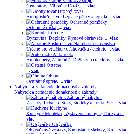
Motorové stroje
Generátory,
Vibračné Dosky,
...
viac
Drobný tovar
Autopríslušenstvo,
Lepiace pásky a lepidlá
...
viac
Ochranné pomôcky
Ochranné rúška,
...
viac
Kúrenie
Dymovina,
Doplnky,
Plynové ohrievače,
...
viac
Náradie-Príslušenstvo
Určené pre vŕtačku / uťahovačku / elektric
...
viac
Auto-moto
Autokamery,
Autorádiá,
Držiaky na telefóny,
...
viac
Ostatné
...
viac
Obrana
Ochranné spreje,
...
viac
Nábytok a zariadenie domácnosti a záhrady
Nábytok a zariadenie domácnosti a záhrady
Záhradný nábytok
Zostavy,
Lehátka,
Stoly,
Stoličky a kreslá,
Ser
...
viac
Kuchyne
Kuchyne MiniMax,
Vystavené kuchyne,
Drezy a d
...
viac
Obývačky
Obývačkové zostavy,
Samostatné skrinky,
Ko
...
viac