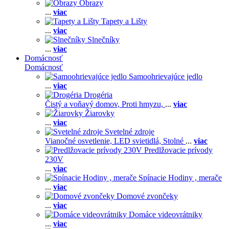
Obrazy
...
viac
Tapety a Lišty
...
viac
Slnečníky
...
viac
Domácnosť
Domácnosť
Samoohrievajúce jedlo
...
viac
Drogéria
Čistý a voňavý domov,
Proti hmyzu,
...
viac
Žiarovky
...
viac
Svetelné zdroje
Vianočné osvetlenie,
LED svietidlá,
Stolné
...
viac
Predlžovacie prívody
230V
...
viac
Spínacie Hodiny , merače
...
viac
Domové zvončeky
...
viac
Domáce videovrátniky
...
viac