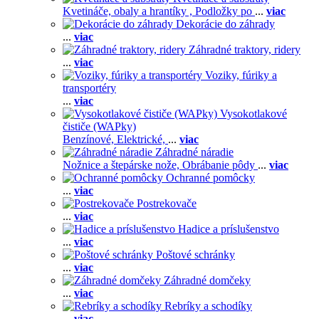
Kvetináče, obaly a hrantíky ,
Podložky po
...
viac
Dekorácie do záhrady
...
viac
Záhradné traktory, ridery
...
viac
Voziky, fúriky a
transportéry
...
viac
Vysokotlakové
čističe (WAPky)
Benzínové,
Elektrické,
...
viac
Záhradné náradie
Nožnice a štepárske nože,
Obrábanie pôdy
...
viac
Ochranné pomôcky
...
viac
Postrekovače
...
viac
Hadice a príslušenstvo
...
viac
Poštové schránky
...
viac
Záhradné domčeky
...
viac
Rebríky a schodíky
...
viac