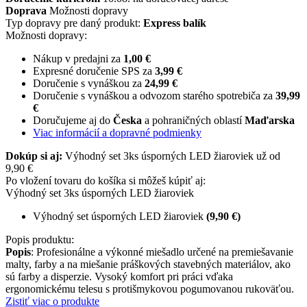
Doprava
Možnosti dopravy
Typ dopravy pre daný produkt:
Express balík
Možnosti dopravy:
Nákup v predajni za
1,00 €
Expresné doručenie SPS za
3,99 €
Doručenie s vynáškou za
24,99 €
Doručenie s vynáškou a odvozom starého spotrebiča za
39,99
€
Doručujeme aj do
Česka
a pohraničných oblastí
Maďarska
Viac informácií a dopravné podmienky
Dokúp si aj:
Výhodný set 3ks úsporných LED žiaroviek už od
9,90 €
Po vložení tovaru do košíka si môžeš kúpiť aj:
Výhodný set 3ks úsporných LED žiaroviek
Výhodný set úsporných LED žiaroviek
(9,90 €)
Popis produktu:
Popis
: Profesionálne a výkonné miešadlo určené na premiešavanie
malty, farby a na miešanie práškových stavebných materiálov, ako
sú farby a disperzie. Vysoký komfort pri práci vďaka
ergonomickému telesu s protišmykovou pogumovanou rukoväťou.
Zistiť viac o produkte