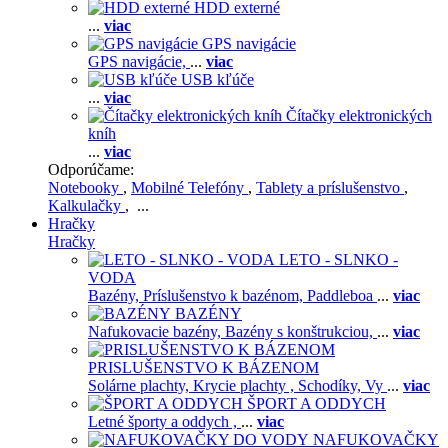
HDD externé
...
viac
GPS navigácie
GPS navigácie,
...
viac
USB kľúče
...
viac
Čítačky elektronických
kníh
...
viac
Odporúčame:
Notebooky
,
Mobilné Telefóny
,
Tablety a príslušenstvo
,
Kalkulačky
, ...
Hračky
Hračky
LETO - SLNKO -
VODA
Bazény,
Príslušenstvo k bazénom,
Paddleboa
...
viac
BAZÉNY
Nafukovacie bazény,
Bazény s konštrukciou,
...
viac
PRISLUŠENSTVO K BÁZENOM
Solárne plachty,
Krycie plachty ,
Schodíky,
Vy
...
viac
ŠPORT A ODDYCH
Letné športy a oddych ,
...
viac
NAFUKOVAČKY