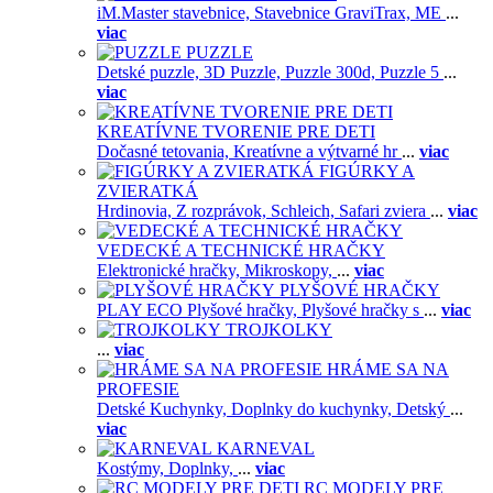
iM.Master stavebnice,
Stavebnice GraviTrax,
ME
...
viac
PUZZLE
Detské puzzle,
3D Puzzle,
Puzzle 300d,
Puzzle 5
...
viac
KREATÍVNE TVORENIE PRE DETI
Dočasné tetovania,
Kreatívne a výtvarné hr
...
viac
FIGÚRKY A
ZVIERATKÁ
Hrdinovia,
Z rozprávok,
Schleich,
Safari zviera
...
viac
VEDECKÉ A TECHNICKÉ HRAČKY
Elektronické hračky,
Mikroskopy,
...
viac
PLYŠOVÉ HRAČKY
PLAY ECO Plyšové hračky,
Plyšové hračky s
...
viac
TROJKOLKY
...
viac
HRÁME SA NA
PROFESIE
Detské Kuchynky,
Doplnky do kuchynky,
Detský
...
viac
KARNEVAL
Kostýmy,
Doplnky,
...
viac
RC MODELY PRE