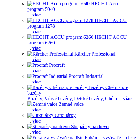
HECHT Accu
program 5040
...
viac
HECHT ACCU
program 1278
...
viac
HECHT ACCU
program 6260
...
viac
Kärcher Professional
...
viac
Procraft
...
viac
Procraft Industrial
...
viac
Bazény, Chémia pre
bazény
Bazény,
Vírivé bazény,
Detské bazény,
Chém
...
viac
Zemné valce
...
viac
Cirkulárky
...
viac
Štiepačky na drevo
...
viac
Fukáre a vysávače na líste