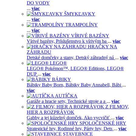
DO VODY
...
viac
ŠMYKĽAVKY
...
viac
TRAMPOLÍNY
...
viac
VÍRIVÉ BAZÉNY
Vírivé bazény,
Príslušenstvo k vírivým ba
...
viac
HRAČKY NA
ZÁHRADU
Detské domčeky a stany,
Detský záhradný ná
...
viac
LEGO®
LEGO® Pokémon™,
LEGO® Editions,
LEGO®
DUP
...
viac
BÁBIKY
Bábiky Baby Born,
Bábiky Baby Annabell,
Bábi
...
viac
AUTÍČKA
Garáže a hracie sety,
Technické stroje a a
...
viac
Z FILMOV,
HIER A ROZPRÁVOK
Gabby a jej kúzelný domček,
Ako vycvičiť
...
viac
SPOLOČENSKÉ HRY
Strategické hry,
Rodinné hry,
Párty hry,
Dets
...
viac
STAVEBNICE