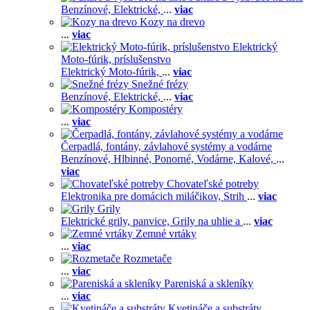
Benzínové,
Elektrické,
...
viac
Kozy na drevo
...
viac
Elektrický
Moto-fúrik, príslušenstvo
Elektrický Moto-fúrik,
...
viac
Snežné frézy
Benzínové,
Elektrické,
...
viac
Kompostéry
...
viac
Čerpadlá, fontány, závlahové systémy a vodárne
Benzínové,
Hlbinné,
Ponorné,
Vodárne,
Kalové,
...
viac
Chovateľské potreby
Elektronika pre domácich miláčikov,
Strih
...
viac
Grily
Elektrické grily, panvice,
Grily na uhlie a
...
viac
Zemné vrtáky
...
viac
Rozmetače
...
viac
Pareniská a skleníky
...
viac
Kvetináče a substráty