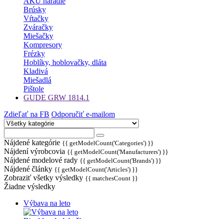
AKU náradie
Brúsky
Vŕtačky
Zváračky
Miešačky
Kompresory
Frézky
Hoblíky, hoblovačky, dláta
Kladivá
Miešadlá
Pištole
GUDE GRW 1814.1
Zdieľať na FB
Odporučiť e-mailom
Nájdené kategórie
{{ getModelCount('Categories') }}
Nájdení výrobcovia
{{ getModelCount('Manufacturers') }}
Nájdené modelové rady
{{ getModelCount('Brands') }}
Nájdené články
{{ getModelCount('Articles') }}
Zobraziť všetky výsledky
{{ matchesCount }}
Žiadne výsledky
Výbava na leto