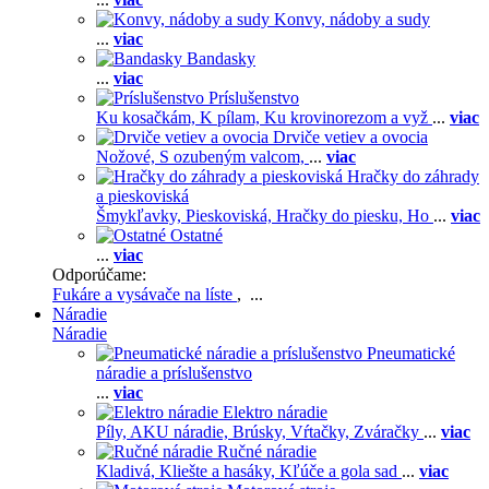
Konvy, nádoby a sudy
...
viac
Bandasky
...
viac
Príslušenstvo
Ku kosačkám,
K pílam,
Ku krovinorezom a vyž
...
viac
Drviče vetiev a ovocia
Nožové,
S ozubeným valcom,
...
viac
Hračky do záhrady
a pieskoviská
Šmykľavky,
Pieskoviská,
Hračky do piesku,
Ho
...
viac
Ostatné
...
viac
Odporúčame:
Fukáre a vysávače na líste
, ...
Náradie
Náradie
Pneumatické
náradie a príslušenstvo
...
viac
Elektro náradie
Píly,
AKU náradie,
Brúsky,
Vŕtačky,
Zváračky
...
viac
Ručné náradie
Kladivá,
Kliešte a hasáky,
Kľúče a gola sad
...
viac